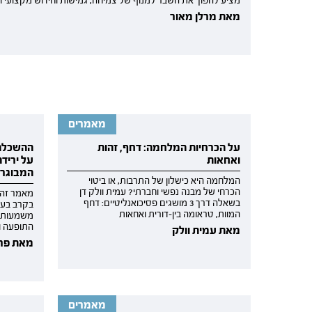
מציע להפוך את השבר למנוף של צמיחה, גמישות וחידוש מקצועי וט
מאת מרלן מאור
מאמרים
על הכרחיות המלחמה: דחף, זהות
ההשכלה 
ואחאות
על ירידה
המבוגר
המלחמה היא כישלון של התרבות, או ביטוי
הכרחי של מבנה נפשי וחברתי? עמית וולק דן
מאמר זה ע
בשאלה דרך 3 מושגים פסיכואנליטיים: דחף
בקרב בעל
המוות, טראומה בין-דורית ואחאות
משמעותית
התופעה ו
מאת עמית וולק
מאת פרו
מאמרים