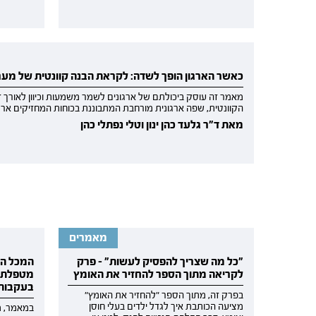
כאשר הארגון הופך לשדה: לקראת הבנה קוונטית של מער
מאמר זה עוסק ביכולתם של ארגונים לשמר משמעות וכיוון לאורך 
הקוונטית, שפה ארגונית מורחבת המתבוננת בכוחות המחזיקים ארג
מאת ד"ר גלעד כהן ינון וטלי נפתלי כהן
מאמרים
"כל מה שצריך להפסיק לעשות" - פרק
המכל הטי
לקריאה מתוך הספר להחזיר את האומץ
מטפלת ה
בעקבות אי
בפרק זה, מתוך הספר "להחזיר את האומץ"
מציעה הכותבת איך לגדל ילדים בעלי חוסן
במאמר, מ