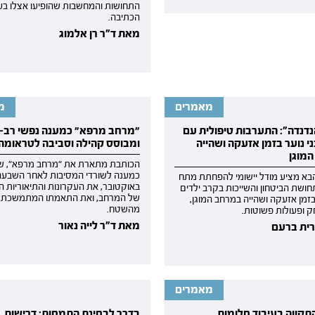
התחושות והמחשבות שהופיעו אצלו בע
הכתיבה.
מאת ד"ר רן אלמוג
מאמרים
מ
נדנדה": התערבות טיפולית עם
״מרחב מרפא״ כמענה נפשי רב-
ני נוער בזמן אזעקה ושהייה
ומבוסס קהילה וסביבה לטראומה
מוגן
הכותבת מתארת את "מרחב מרפא", ש
כמענה לשורדי המסיבות לאחר השבעה
א מציע מודל יישומי להפחתת מתח
באוקטובר, את העקרונות והתיאוריות ה
ושת הביטחון והשייכות בקרב ילדים
של המרחב, ואת התאמתו המתמשכת 
 בזמן אזעקה ושהייה במרחב המוגן,
מהשטח.
 ופעולות פשוטות.
מאת ד"ר לייה נאור
ית ברעם
מאמרים
תקווה בעיבוד חלומות
בדרך לבחינת התמחות: דרישות, 