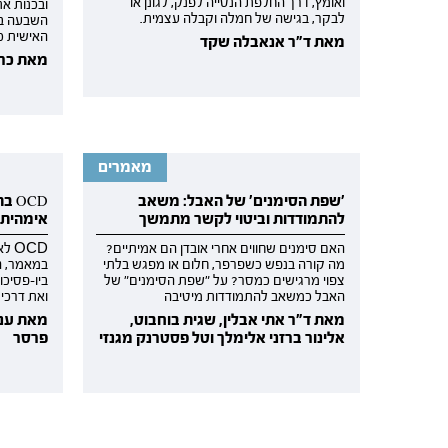
ואומץ, דרך החלפת הנטייה לפנק, לגונן או
ובכנות א
לבקר, בגישה של חמלה וקבלה עצמית.
השבעה בא
האישית כ
מאת ד"ר אנאבלה שקד
מאת כרמ
מאמרים
'שפת הסימנים' של האבל: משאב
OCD
להתמודדות וביטוי לקשר מתמשך
אימהית 
האם סימנים שחווים אחרי אובדן הם אמיתיים?
מה קורה בנפש כשפרפר, חלום או מפגש בלתי
במאמר, ה
צפוי מרגישים כמסר? על "שפת הסימנים" של
ביו-פסיכו
האבל כמשאב להתמודדות מיטיבה
ואת דרכי 
מאת ד"ר אתי אבלין, שגית בוחבוט,
מאת ענב
אלינור ברזני אלימלך וטל פסטרנק מגנזי
פרסר