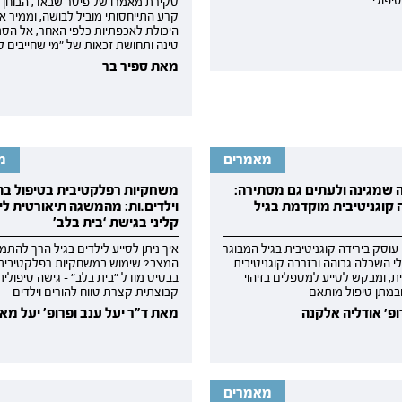
יפולי
סקירת מאמרו של פיטר שבאד, הבוחן כ
קרע התייחסותי מוביל לבושה, וממיר א
היכולת לאכפתיות כלפי האחר, אל הסת
טינה ותחושת זכאות של "מי שחייבים לו
מאת ספיר בר
מאמרים
מ
שמגינה ולעתים גם מסתירה:
משחקיות רפלקטיבית בטיפול בה
 קוגניטיבית מוקדמת בגיל
וילדים.ות: מהמשגה תיאורטית לי
קליני בגישת ‘בית בלב’
וסק בירידה קוגניטיבית בגיל המבוגר
איך ניתן לסייע לילדים בגיל הרך להתמ
י השכלה גבוהה ורזרבה קוגניטיבית
המצב? שימוש במשחקיות רפלקטיבית
, ומבקש לסייע למטפלים בזיהוי
בבסיס מודל "בית בלב" - גישה טיפולית
במתן טיפול מותאם
קבוצתית קצרת טווח להורים וילדים
פ׳ אודליה אלקנה
מאת ד"ר יעל ענב ופרופ' יעל מאי
מאמרים