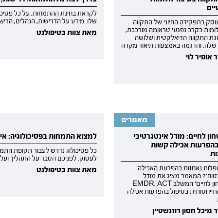
ים
לקראת בחינת ההתמחות, על כל פסיכו
שלו. מידע על הדרישות, הנהלים, הרי
סק בתפקידה החיוני של התקווה
לומות בקרב נפגעי טראומה מורכבת,
מאת צוות בטיפולנט
ת התקווה הדיאלקטית ושלושה
 שלה, והדגמה באמצעות תיאור מקרה
אופיר לוי
מאמרים
ון לחיים: מודל אינטגרטיבי
למצוא התמחות בפסיכולוגיה: אי
בהפרעות אכילה קשות
כל פסיכולוג נדרש לעבור תקופת התמחו
ת
לעסוק. לפניכם הסבר על התהליך ועל
פלות נאחזות בהפרעת האכילה
מאת צוות בטיפולנט
טוח'? המאמר מציג את מודל
'מאי־ביטחון לחיים' המשלב EMDR, ACT
תייחסותית בטיפול בהפרעות אכילה
מיכל חסון רוזנשטיין