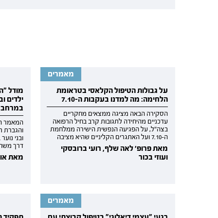
מאמרים
על גבולות הטיפול הקלאסי בטראומת
מודל "ה
הלחימה: מה למדנו בעקבות ה-7.10
ילדים וב
במרחב ה
הסקירה הבאה מציגה ממצאים מחקריים
עדכניים מהיחידה לתגובות קרב בחיל הרפואה
המאמר הב
בצה״ל, על הפגיעה הנפשית הישירה ממלחמת
והגברת תח
ה-7.10 ועל האתגרים הקליניים שהיא מציבה
ובני נוער
דרך משחק
מאת פרופ׳ לאה שלף, רועי ברובסקי
ועוזי בכור
מאת אור
מאמרים
רגעי "עצמי דיאלוגי" בטיפול קבוצתי עם
תפקיד ה