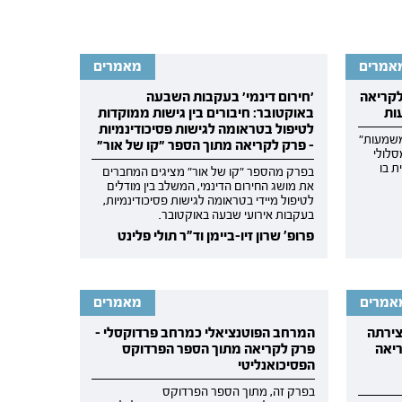
אמרים
מאמרים
לקריאה
׳חירום דינמי׳ בעקבות השבעה
ות
באוקטובר: חיבורים בין גישות ממוקדות
לטיפול בטראומה לגישות פסיכודינמיות
משמעות"
- פרק לקריאה מתוך הספר ״קו של אור״
לולי
ת בו
בפרק מהספר "קו של אור" מציגים המחברים
את מושג החירום הדינמי, המשלב בין מודלים
לטיפול מיידי בטראומה לגישות פסיכודינמיות,
בעקבות אירועי שבעה באוקטובר.
פרופ' שרון זיו-ביימן וד"ר תולי פלינט
אמרים
מאמרים
צירתה
המרחב הפוטנציאלי כמרחב פרדוקסלי -
ריאה
פרק לקריאה מתוך הספר הפרדוקס
הפסיכואנליטי
בפרק זה, מתוך הספר הפרדוקס