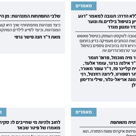
מאמרים
ללא הדרה: תגובה למאמר "רגע
שלבי התפתחות המנהיגות: מן הילד
יון בטיפול בילדים.ות ונוער
כיצד מנהיגות מתפתחת? ואיך היא קשו
ר ומגוון מגדר
המנהיגות, וכיצד לסייע לילדים המתק
גובה לטקסט העוסק בטיפול מאשש
מאת ד"ר חנה פישר גרפי
וצת הכותבים מעמיקה בדיון בתחום
גיש ודנה בהיבטים נוספים בטיפול
וער טרנסג׳נדריום.יות
 מיה מוכמל, פרופ' תומר
"ר אילנה ברגר, עומר אלעד,
ת קליינר פז, ד"ר עופר מאורר,
 רפפורט, לירונה רוזנטל, רני
 נוגה אריאל-גלור, שילי ורדימון
לן
מאמרים
מ
מטית משותפת
לחוב ולהיות מי שחייבים לו: סקיר
מאמרו של פיטר שבאד
תוס איקרוס ומונח הסזורה, הוא