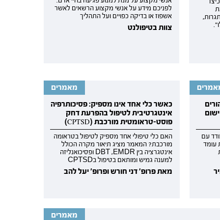
אנשי מקצוע על מנת למנוע פגיעה בחיי אדם.
יצד
לפניכם מידע על אנשי מקצוע הרשאים לאשר
ת
אשפוז או בדיקה כפויים ועל התהליך
גרות,
".
צוות בטיפולנט
אמרים
מאמרים
ורים
כאשר כלי אחד אינו מספיק: פסיכותרפיה
ישום
אינטגרטיבית לטיפול בהפרעת דחק
פוסט-טראומטית מורכבת (CPTSD)
ודד עם
האם כלי טיפולי אחד מספיק לטיפול בטראומה
 עומד
מורכבת? המאמר מציג תיאור מקרה הכולל
אינטגרציה בין DBT ,EMDR ופסיכואנליזה
למענה גמיש ומותאם בטיפול בCPTSD
ר
מאת פרופ' דני חורש ופרופ' יעל להב
מאמרים