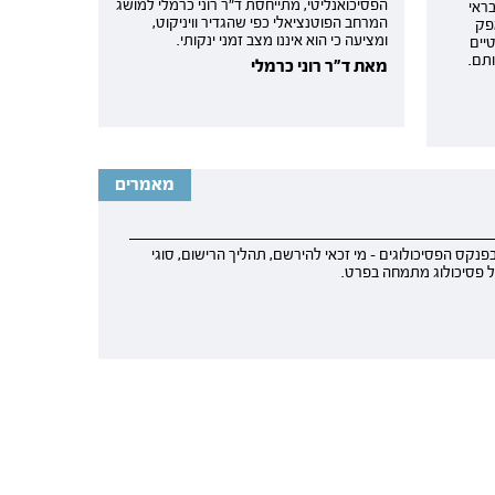
הפסיכואנליטי, מתייחסת ד"ר רוני כרמלי למושג
ראי
המרחב הפוטנציאלי כפי שהגדיר וויניקוט,
פק
ומציעה כי הוא איננו מצב זמני ינקותי.
יים
תם.
מאת ד"ר רוני כרמלי
מאמרים
פנקס הפסיכולוגים - מי זכאי להירשם, תהליך הרישום, סוגי
על פסיכולוג מתמחה בפרט.