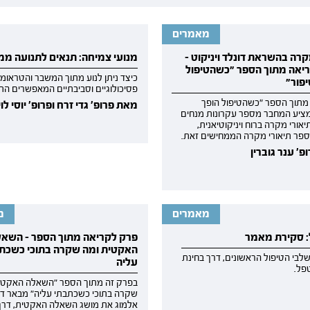
מאמרים
קרה בהשראת דונלד ויניקוט -
מנועי צמיחה: תנאים לתנועה מ
יאה מתוך הספר ״כשהטיפול
כיצד ניתן לנוע מתוך המשבר והטראו
יפור״
פסיכולוגיים וסביבתיים המאפשרים הת
מתוך הספר ״כשהטיפול הופך
מאת פרופ' גדי זרח ופרופ' יוסי לוי
מציע המחבר מספר עקרונות מנחים
אורי מקרה ברוח ויניקוטיאנית,
פר תיאורי מקרה הממחישים זאת.
' ענר גוברין
מאמרים
מ
: סקירת מאמר
פרק לקריאה מתוך הספר - השאל
האקטית ומה שקרה בתוכי כשכת
לבי הטיפול הראשונים, דרך בחינת
עליה
פל.
בפרק זה מתוך הספר "השאלה האקטי
שקרה בתוכי כשכתבתי עליה" מבאר ד"ר
אלמוג את מושג השאלה האקטית, דרך