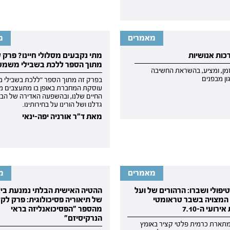
מאמרים
מ
כות אנושיות
מתי נקבעים מסלולי חיינו? פרק 
מתוך הספר ללכת בשבילי משמע
זמן, ומציע, בהשראת החשיבה
ון מבפנים
בפרק זה מתוך הספר "ללכת בשבילי 
עוסקת המחברת באופן בו מתעצבים מס
החיים שלנו, ובהשפעה האדירה של הבי
גדלנו ושל הורינו על בחירותינו.
מאת ד"ר אורניה יפה-ינאי
מאמרים
מ
פולי ושברו: הרהורים של ועל
ההטיה האישית הבלתי נמנעת בי
מצויה בשבר טראומטי
של תיאוריה פסיכולוגית: פרק לק
רועי ה-7.10
מהספר "הפסיכואנליזה בראי
הנרקיסיזם"
תארת כרמית פלטי קציר באומץ