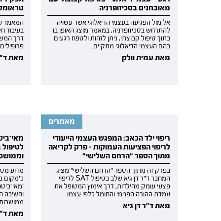
מאובחנים בסכיזופרניה
טראומטי
אל מול הפגיעה בעצמי הדיאלוגי אשר עשויה
המאמר עו
להתרחש בסכיזופרניה, במאמר מוצג האופן בו
בעיבוד ח
בתוך טיפול קבוצתי, ניתן לזהות ולטפח רגעים
דרך המשג
בהם העצמי הדיאלוגי מתקיים.
פרופילים
מאת עמית וולק
מאת ד״ר 
מאמרים
ריפוי ילד הכאב: המפגש העצמי הייעודי
מאי־ביטח
לריפוי הפציעות העמוקות - פרק לקריאה
לטיפול 
מתוך הספר ״הרחם השלישי״
וממושכו
בפרק זה מתוך הספר "הרחם השלישי" מציג
מדוע מטו
המחבר ד"ר דן גיא שלב בטיפול SAT לריפוי
כ'מקום ב
פצעי עומק מהילדות, דרך אימוץ המטופל את
עמדת ההורה הפנימי והחומל כלפי עצמו.
וחשיבה ה
ממושכות
מאת ד"ר דן גיא
מאת ד"ר 