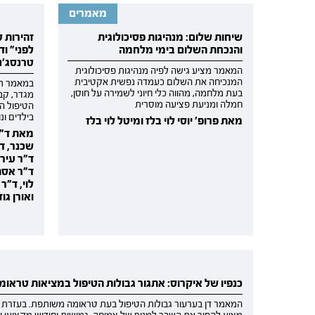
מאמרים
שיחות שלום: מנהיגות פסיכולוגית
זהירות 
והנכחת השלום בימי מלחמה
לפני" וד
טרנסג'נד
המאמר מציע גישה לפיה מנהיגות פסיכולוגית
המנכיחה את השלום כעמדה נפשית אקטיבית
במאמר ת
בעת מלחמה, מהווה כלי חיוני לשמירה על חוסן,
מגדר, קב
חמלה ומניעת פציעה מוסרית
הטיפול הר
בילדים ונ
מאת פרופ' יוסי לוי בלז ומיטל לוי בלז
מאת ד"ר
שכנר, ד
ד"ר עירי
ד"ר אסתר
לוי, ד"ר
ואורן גוז
כנפיו של איקרוס: אתגור גבולות הטיפול במציאות טראו
המאמר דן בערעור גבולות הטיפול בעת טראומה משותפת. בעזרת מי