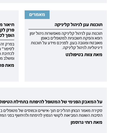
מאמרים
תוכנות ענן לניהול קליניקה
תיאור מ
פרק לקר
תוכנות ענן לניהול קליניקה מאפשרות ניהול יומן
הופך לס
רופא והפקת חשבוניות למטופלים באופן
מאובטח ומגובה בענן. לפניכם מידע על תוכנות
בפרק זה 
דיגיטליות לניהול קליניקה.
לסיפור״ 
לכתיבת תי
מאת צוות בטיפולנט
ומשלב מס
מאת פרופ
על המאבק הפנימי של המטופל להיפתח בתחילת הטיפול
סקירת מאמר הבוחן תהליכים תוך-אישיים וכמוסים של מטופלים בש
הסיבות השונות המביאות לקושי הנפוץ להיפתח ולהיחשף בפני המט
מאת רותי גרוסמן