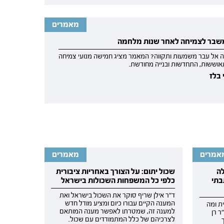
מאמרים
משבר לצמיחה לאחר שנות מלחמה
מה אל עבר משמעות ותקווה? המאמר מציג חמישה מנועי צמיחה
אוששות, התחדשות ובנייה מחודשת.
 בלז
אמרים
מאמרים
ה
שכול יתום: על הצורך באחריות ציבורית
בתי
כלפי כל המשפחות השכולות בישראל
ד"ר אילן שריף סוקר את השכול בישראל ואת
המענה הקיים עבורו כיום ומציע מודל חדש
ת ומה
למענה זה, שמטרתו לאפשר מענה המותאם
 רן
לצרכיהם של כלל המתמודדים עם שכול.