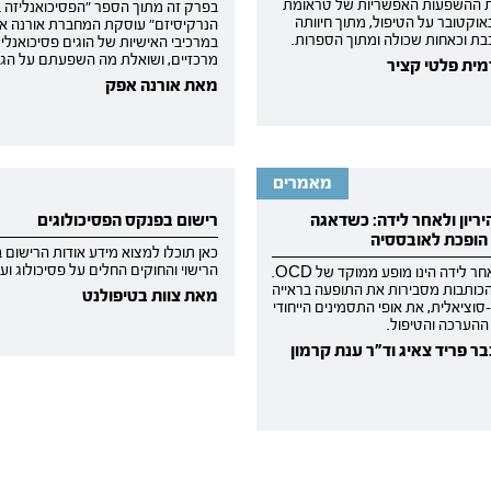
ת ההשפעות האפשריות של טראומת
בפרק זה מתוך הספר "הפסיכואנליזה ב
וקטובר על הטיפול, מתוך חיוותה
הנרקיסיזם" עוסקת המחברת אורנה א
בת וכאחות שכולה ומתוך הספרות.
במרכיבי האישיות של הוגים פסיכואנליט
מרכזיים, ושואלת מה השפעתם על הגו
ית פלטי קציר
מאת אורנה אפק
מאמרים
 בהיריון ולאחר לידה: כשדאגה
רישום בפנקס הפסיכולוגים
הופכת לאובססיה
כאן תוכלו למצוא מידע אודות הרישום ב
הרישוי והחוקים החלים על פסיכולוג ו
OCD לאחר לידה הינו מופע ממוקד של OCD.
כותבות מסבירות את התופעה בראייה
מאת צוות בטיפולנט
-סוציאלית, את אופי התסמינים הייחודי
ההערכה והטיפול.
ר פריד צאיג וד"ר ענת קרמון