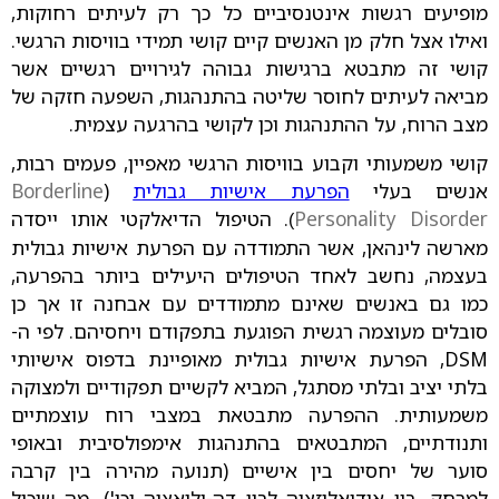
מופיעים רגשות אינטנסיביים כל כך רק לעיתים רחוקות,
ואילו אצל חלק מן האנשים קיים קושי תמידי בוויסות הרגשי.
קושי זה מתבטא ברגישות גבוהה לגירויים רגשיים אשר
מביאה לעיתים לחוסר שליטה בהתנהגות, השפעה חזקה של
מצב הרוח, על ההתנהגות וכן לקושי בהרגעה עצמית.
קושי משמעותי וקבוע בוויסות הרגשי מאפיין, פעמים רבות,
אנשים בעלי
הפרעת אישיות גבולית
(
Borderline
Personality Disorder
. הטיפול הדיאלקטי אותו ייסדה
)
מארשה לינהאן, אשר התמודדה עם הפרעת אישיות גבולית
בעצמה, נחשב לאחד הטיפולים היעילים ביותר בהפרעה,
כמו גם באנשים שאינם מתמודדים עם אבחנה זו אך כן
סובלים מעוצמה רגשית הפוגעת בתפקודם ויחסיהם. לפי ה-
DSM, הפרעת אישיות גבולית מאופיינת בדפוס אישיותי
בלתי יציב ובלתי מסתגל, המביא לקשיים תפקודיים ולמצוקה
משמעותית. ההפרעה מתבטאת במצבי רוח עוצמתיים
ותנודתיים, המתבטאים בהתנהגות אימפולסיבית ובאופי
סוער של יחסים בין אישיים (תנועה מהירה בין קרבה
למרחק, בין אידיאליזציה לבין דה-ולואציה וכו'). מה שיכול