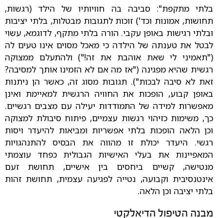
בלתי מתקפת": סביבה בה חוויותיו של הילד (רגשות,
תחושות, אמונות וכד') זוכות לתגובות מבטלות, בלתי יציבות
ובלתי רגישות באופן עקבי. הורה בלתי מתקף, לדוגמא, עשוי
לבטל את טענתה של הילדה כי מאכל מסוים אינו טעים לה
("תאמיני לי שאת אוהבת את זה!") ולהתעלם ממצוקה
רגשית שהיא מפגינה ("אז מה אם לא הזמינו אותך למסיבה?
זאת לא סיבה לבכות"). תגובות מסוג זה, כאשר הן ניתנות
באופן קבוע, הופכות את החוויה הרגשית למאיימת ואינן
מאפשרות למידה של התמודדות יעילה עם מצבים רגשיים.
כך, משימות כזיהוי רגשות עצמיים, פיתוח סיבולת למצוקה
וכן הלאה הופכות בלתי אפשריות ומביאות להיעדר ויסות
רגשי. היעדר יכולת זו מהווה את הבסיס להתנהגויות
המאפיינות את בעלי האישיות הגבולית כפחד עוצמתי
מנטישה, קשיים ביחסים בין אישיים, תחושת זעם
אינטנסיבית וקבועה, נטייה לפגיעה עצמית, תחושת זהות
בלתי יציבה וכן הלאה.
מבנה הטיפול הדיאלקטי