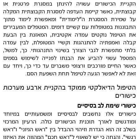
הקניית הכישורים עשויה להינתן במסגרת פרטנית או
קבוצתית, כאשר קיימת העדפה למסגרת הקבוצתית המקלה
על שמירת המסגרת ה"לימודית" ומאפשרת לימוד מתוך
התבוננות במטופלות עם קשיים דומים. המטפלים המעבירים
את הטיפול נוקטים עמדה אקטיבית, המאזנת בין הבעת
קבלה ואמפתיה להתנהגות וקשיי המטופלת, לבין עמדה
בלתי מתפשרת לגבי הצורך בשינוי התנהגותי. כך, למשל,
המטפל עשוי להביע את הבנתו לפנייה לשימוש בסמים
כאשר החיים מורכבים ורצופי משברים עד כדי כך, ויחד עם
זאת לא לאפשר הגעה לטיפול תחת השפעת הסם.
הטיפול הדיאלקטי ממוקד בהקניית ארבע מערכות
כישורים
כישורי שימת לב בסיסיים
כישורים אלו נחשבים לבסיסיים ומשמעותיים במיוחד
ומודגשים לאורך תוכנית הכישורים כולה. הרעיון המרכזי
בשלב זה הוא הגדרת וזיהוי ההבדל בין "ראש הגיוני" ו"ראש
רגשי", והנחה כי יש לשאוף ל"ראש חכם" המהווה את האיזון