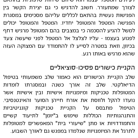
לצורך שמתעורר. חשוב להדגיש כי גם יצירת הקשר בין
הפגישות נעשית בהתאם לכללים עליהם מסכימים במסגרת
הפגישה המטפל והמטופל יחדיו.
המטפל והמטופל יכולים
למשל להגיע להסכמה כי במצבים בהם המטופל מרגיש דחף
לפגוע בעצמו - עליו לצלצל אל המטפל לפני שיעשה צעד
בכיוון, וזאת במטרה לסייע לו להתמודד עם המצוקה העזה
שהוא מרגיש באותו רגע.
הקניית כישורים פסיכו-סוציאליים
שלב הקניית הכישורים הוא כאמור שלב משמעותי בטיפול
הדיאלקטי. שלב זה אורך כשנה ובמסגרתו לומדות
המטופלות טכניקות ומיומנויות אישיות ובין אישיות אשר
נועדו להקל ולווסת את אורח חייהן הסוער והאינטנסיבי.
הטיפול מתבסס על הקניית טכניקות קוגניטיביות
והתנהגותיות הכוללות שימוש ב"יומן" לתיעוד קשיים
והתמודדויות או מתן "שיעורי בית" המאפשרים למטופלות
לתרגל את המיומנויות שנלמדו במפגש גם לאורך השבוע.