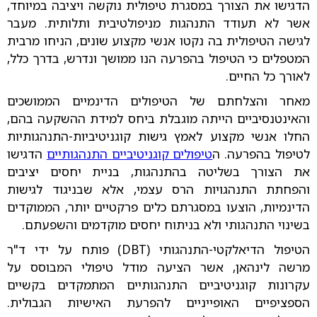
הדגישו את הצורך במסגרת טיפולית נוקשה ויציבה במיוחד,
אשר לא תעודד התנהגות מניפולטיבית ותלותית. מעבר
לגישה הטיפולית בה נקטו אנשי מקצוע שונים, הניחו מרבית
המטפלים כי הטיפול בהפרעה הנו ממושך ונדרש, בדרך כלל,
לאורך כל החיים.
מאחר והצלחתם של הטיפולים הדינמיים הממושכים
והאינטנסיביים הייתה מוגבלת ביחס למידת ההשקעה בהם,
החלו אנשי מקצוע לאמץ גישות קוגניטיביות-התנהגותיות
לטיפול בהפרעה. ה
טיפולים קוגניטיביים התנהגותיים
הדגישו
את הצורך בשליטה בהתנהגות, בניית יחסים יציבים
והפחתת התנהגויות הרס עצמי, אלא שבניגוד לגישות
הדינמיות, הוצעו במסגרתם כלים פרקטיים יותר, הממוקדים
בשינוי התנהגותי ולא בניתוח יחסים מוקדמים והשפעתם.
הטיפול הדיאלקטי-התנהגותי (DBT) פותח על ידי ד"ר
מרשה לינהאן, אשר הציעה מודל טיפולי המבוסס על
עקרונות קוגניטיביים התנהגותיים המתמקדים בקשיים
הספציפיים האופייניים להפרעת האישיות הגבולית.