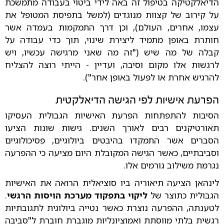
הדיאלקטיקה בטיפול זה באה לידי ביטוי בעבודה מתמשכת
על קירוב של קצוות מנוגדים (למשל בתפיסת המטופל את
עצמו, אחרים, העולם), וכן דרך התמקמות בעמדה אשר
חותרת באופן מתמיד ליצירת שינוי, תוך כדי עבודה על
קבלה של מה שיש ("זה מה שאני מרגישה עכשיו, ויש
לרגשות אלו מקום וסיבה, ועדיין - הייתי רוצה להצליח
להרגיש אחרת או לפעול באופן אחר").
הפרעת אישיות לפי הגישה הדיאלקטית
הסיבות להתפתחות הפרעת האישיות הגבולית העסיקו
תאורטיקנים רבים לאורך השנים. גישות שונות הציעו
הסברים אשר התמקדו בהיבטים ביולוגיים, פסיכולוגיים
וסביבתיים, כאשר הגישה המקובלת היום מציעה כי ההפרעה
נגרמת משילוב גורמים אלו.
לינהאן הציעה תיאוריה ביו סוציאלית הרואה את האישיות
הגבולית כתוצר של
ליקוי בתפקוד מערכת הויסות הרגשי
.
לטענתה, ההפרעה נוצרת כאשר נטייה ביולוגית לתגובתיות
רגשית בלתי מווסתת ואמוציונליות מוגברת חוברת ל"סביבה