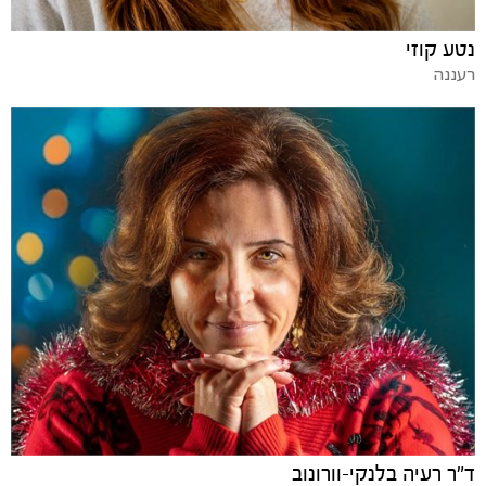
נטע קוזי
רעננה
ד"ר רעיה בלנקי-וורונוב