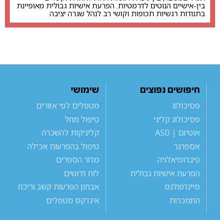
בין-אישיים הנוטים לדרמטיות. הפרעת אישיות גבולית מאופיינת
בתנודות רגשיות תכופות וקושי רב לנהל שגרה יציבה
חיפושים נפוצים
שימושי
פסיכולוג
מטפלים לפי אזורים
פסיכולוג קליני
טיפול מוזל
אוטיזם | ASD
קליניקות להשכרה
אספרגר
טיפול בהפרעות אכילה
פיברומיאלגיה
מדור הספרים
הפרעת אישיות גבולית
לוח דרושים
מיינדפולנס
אבחון הפרעות קשב וריכוז
התמכרות
אינדקס מטפלים