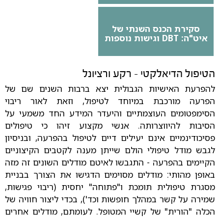
סקירת הכנס השנתי של
איט"ה: DBT וגישות נוספות
הטיפול הדיאלקטי - רקע ורציונל
להפרעת האישיות הגבולית יצא ברבות השנים שם של
הפרעה מורכבת במיוחד לטיפול, וזאת לאור ריבוי
הסימפטומים העוצמתיים והיעדר המידע החד משמעי על
הסיבות להיווצרותה. אנשי מקצוע זיהו כי טיפולים
פסיכודינמיים אינם יעילים דיים לטיפול בהפרעה, ובניסיון
לגבש מודל טיפולי הולם שייתן מענה לקטבים הקיצוניים
הקיימים בהפרעה - התגבשו לאיטם מודלים השונים זה מזה
באופן מהותי:
מודלים מסוימים הדגישו את הצורך בבניית
מסגרת טיפולית תומכת ו"פתוחה" יחסית (ריבוי פגישות,
שמירה על קשר במהלך חופשות וכד'), בכדי ליצור חוויה של
הכלה "הורית" של קשיי המטופל. לעומתם, מודלים אחרים