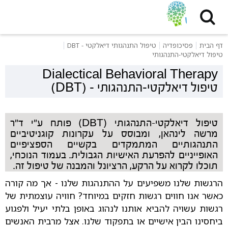
דף הבית
פסיכופדיה
טיפול התנהגותי דיאלקטי - DBT
טיפול דיאלקטי-התנהגותי
Dialectical Behavioral Therapy
טיפול דיאלקטי-התנהגותי
-
(DBT)
טיפול דיאלקטי-התנהגותי (DBT) פותח ע"י ד"ר
מרשה לינהאן, ומבוסס על עקרונות קוגניטיביים
התנהגותיים המתמקדים בקשיים הספציפיים
האופייניים להפרעת האישיות הגבולית. בעמוד הנוכחי,
תוכלו לקרוא על הרקע, הרציונל והמבנה של טיפול זה.
הרגשות שלנו משפיעים על ההתנהגות שלנו - אך מה קורה
כאשר אנו חווים רגשות חזקים במיוחד? חוויה עוצמתית של
רגשות עשויה להביא אותנו לנהוג באופן בלתי יעיל ולפגוע
ביחסינו הבין אישיים או בתפקוד שלנו. אצל מרבית האנשים