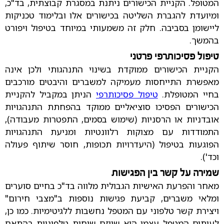
המטופל. הקניית הכישורים ניתנת במסגרת קבוצתית, בד"כ,
ומיועדת להגברת השליטה בכישורים אלו ובלימוד טכניקות
ליישומן בסביבה. חלק זה משמעותי במיוחד בטיפול ויפורט
בהמשך.
טיפול פסיכותרפי פרטני
הקניית הכישורים ממוקדת בשינוי התנהגותי ולכן אינה
מאפשרת התייחסות מעמיקה למשברים והיבטים מורכבים
בחיי המטופלת.
טיפול פסיכותרפי
הניתן במקביל להקניית
הכישורים הפסיכו סוציאליים ממוקד בהפחתת התנהגויות
אובדניות או הרסניות (שימוש בסמים, התפטרות מעבודה),
התמודדות עם מצוקות רלוונטיות ומניעת התנהגויות
הפוגעות בטיפול (היעדרויות תכופות, חוסר שיתוף פעולה
וכד').
שמירה על קשר בין הפגישות
מאחר והפרעת האישיות הגבולית מלווה בד"כ בחיים סוערים
ומלאי משברים, קביעת פגישות נוספות ב"מצבי חירום"
ויצירת קשר טלפוני עם המטפל נחשבות ללגיטימיות. כמו כן,
לעיתים המטפל עצמו הוא שיוזם שיחות טלפוניות בהתאם