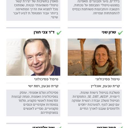
בילדים, נוער ומבוגרים. מאמינה
מאמין בחשיבות של יצירת קשר
במפגש טיפולי המבוסס על נוכחות,
טיפולי משמעותי ובטוח, שמתוכו
הקשבה והתבוננות משותפת כבסיס
נוכל למצוא את הדרך המתאימה
להתפתחות וצמיחה.
ביותר עבור המטופל.ת לנוע לעבר
שינוי.
שרון שני
ד"ר צבי תורן
טיפול פסיכולוגי
טיפול פסיכולוגי
קרית טבעון, אונליין
קרית טבעון, רמת ישי
משלבת בטיפול גישות שונות,
פסיכולוג וצלם אמנותי, עוסק
דינמית, SE ,DBT ,AEDP, התמקדות.
בפסיכולוגיה ואמנות, מנחה קבוצות
הטיפול משלב עבודה רגשית עמוקה
וסדנאות לאנשי מקצוע, מלמד
עם קשב לגוף, למערכות יחסים
במוסדות אקדמיים וכנסים
ולדפוסים שנבנו לאורך החיים.
מקצועיים, מסייע לאנשים
במצוקותיהם.
תמר שכנאי
שיר אלקראט