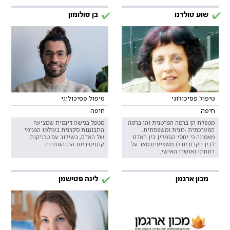
שוע טולדנו
בן סולומון
טיפול פסיכולוגי
טיפול פסיכולוגי
חיפה
חיפה
מטפלת הן ברמה הפרטנית והן ברמה
מטפל בגישה דינמית שמציעה
המערכתית -זוגית ומשפחתית.
התבוננות סקרנית בעולמו הפנימי
מאמינה כי יחסי הגומלין בין האדם
של האדם, בשילוב עם טכניקות
לבין הקרובים לו משפיעים מאד על
קוגניטיביות התנהגותיות.
רווחתו ואושרו האישי.
מכון ארגמן
לינה פטישמן