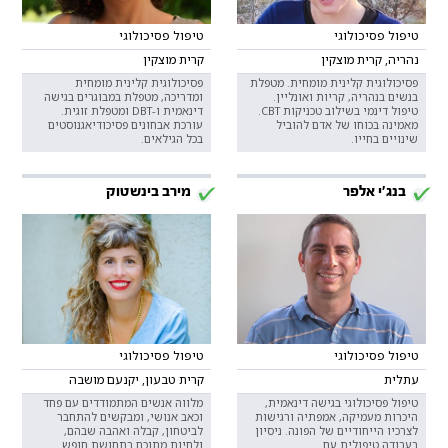
טיפול פסיכולוגי
טיפול פסיכולוגי
נהריה, קרית מוצקין
קרית מוצקין
פסיכולוגית קלינית מומחית. מטפלת
פסיכולוגית קלינית מומחית
בנשים בנהריה, קריות ואונליין.
ומדריכה, מטפלת במבוגרים בגישה
טיפול דינמי בשילוב טכניקות CBT.
דינאמית ו-DBT ומטפלת זוגית.
מאמינה בכוחו של אדם להוביל
עורכת אבחונים פסיכודיאגנוסטים
שינויים בחייו.
בכל הגילאים.
בנג׳י אלפר
מירב בינשטוק
טיפול פסיכולוגי
טיפול פסיכולוגי
עתלית
קרית טבעון, יקנעם מושבה
טיפול פסיכולוגי בגישה דינאמית,
מלווה אנשים המתמודדים עם פחד
היכרות מעמיקה, אמפתיה ורגישות
וכאב אנושי, ומבקשים להתחבר
לצרכיו הייחודיים של הפונה. ניסיון
לביטחון, קבלה ואהבה שבהם,
בעבודה טיפולית עם
ולחיות מתוכם בתחושת חופש