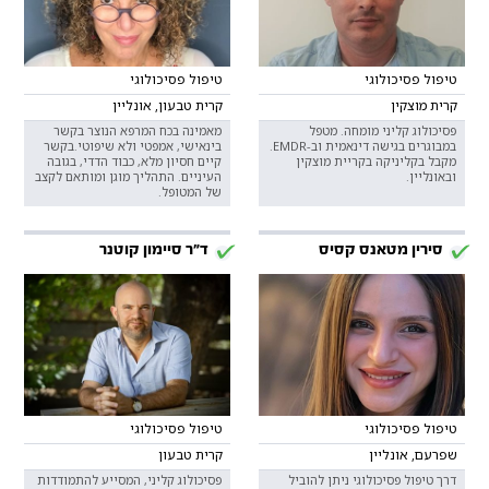
טיפול פסיכולוגי
טיפול פסיכולוגי
קרית מוצקין
קרית טבעון, אונליין
פסיכולוג קליני מומחה. מטפל
מאמינה בכח המרפא הנוצר בקשר
במבוגרים בגישה דינאמית וב-EMDR.
בינאישי, אמפטי ולא שיפוטי.בקשר
מקבל בקליניקה בקריית מוצקין
קיים חסיון מלא, כבוד הדדי, בגובה
ובאונליין.
העיניים. התהליך מוגן ומותאם לקצב
של המטופל.
סירין מטאנס קסיס
ד"ר סיימון קוטנר
טיפול פסיכולוגי
טיפול פסיכולוגי
שפרעם, אונליין
קרית טבעון
דרך טיפול פסיכולוגי ניתן להוביל
פסיכולוג קליני, המסייע להתמודדות