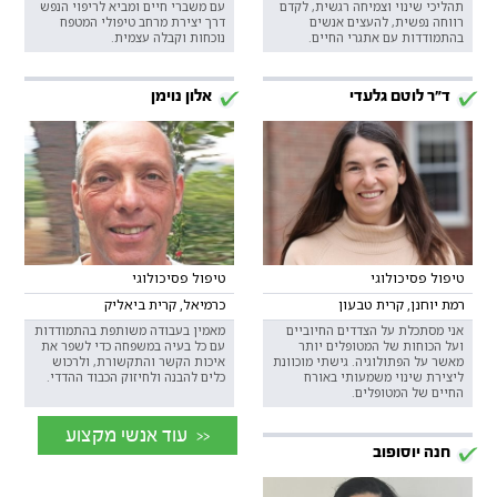
תהליכי שינוי וצמיחה רגשית, לקדם
עם משברי חיים ומביא לריפוי הנפש
רווחה נפשית, להעצים אנשים
דרך יצירת מרחב טיפולי המטפח
בהתמודדות עם אתגרי החיים.
נוכחות וקבלה עצמית.
ד"ר לוטם גלעדי
אלון נוימן
טיפול פסיכולוגי
טיפול פסיכולוגי
רמת יוחנן, קרית טבעון
כרמיאל, קרית ביאליק
אני מסתכלת על הצדדים החיוביים
מאמין בעבודה משותפת בהתמודדות
ועל הכוחות של המטופלים יותר
עם כל בעיה במשפחה כדי לשפר את
מאשר על הפתולוגיה. גישתי מוכוונת
איכות הקשר והתקשורת, ולרכוש
ליצירת שינוי משמעותי באורח
כלים להבנה ולחיזוק הכבוד ההדדי.
החיים של המטופלים.
<< עוד אנשי מקצוע
חנה יוסופוב