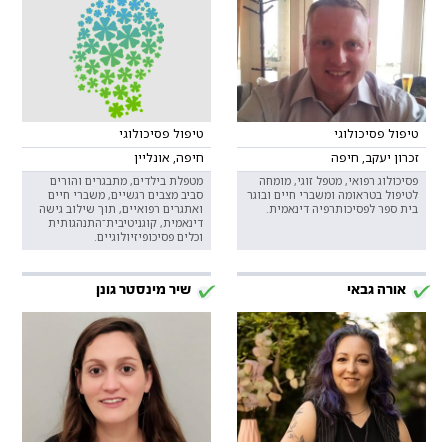
טיפול פסיכולוגי
טיפול פסיכולוגי
זכרון יעקב, חיפה
חיפה, אונליין
פסיכולוג רפואי, מטפל זוגי, מומחה
מטפלת בילדים, מתבגרים והורים
לטיפול בטראומה ומשברי חיים ובוגר
סביב מצבים רגשיים, משברי חיים
בית ספר לפסיכותרפיה דינאמית.
ואתגרים רפואיים, תוך שילוב גישה
דינאמית, קוגניטיבית־התנהגותית
וכלים פסיכופיזיולוגיים.
אורה גבאי
שיר מינסטר גונן