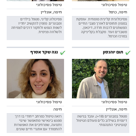
טיפול פסיכולוגי
טיפול פסיכולוגי
חיפה, כרמל
חיפה, אונליין
פסיכולוגית קלינית מומחית. עוסקת
פסיכולוג קליני, מטפל בילדים
במגוון תחומים לאורך מצבי החיים
ומבוגרים. מזמין להקשיב יחדיו
המשתנים לרבות חרדה, דיכאון,
לשפת הנפש ולחקור דרכים לצמיחה
משברים ועוד. מקבלת בקליניקה
ולשלווה פנימית.
במרכז הכרמל.
תום יוהנסון
נגה שקד אסרף
טיפול פסיכולוגי
טיפול פסיכולוגי
חיפה, אונליין
חיפה
מטפל במבוגרים (18+), עובד בגישה
רואה טיפול כמרחב ייחודי בו דרך
דינמית בשילוב כלים מעולם הטיפול
מפגש בינאישי מתאפשר שינוי
קוגניטיבי התנהגותי.
ותנועה, שמרחיבים את האפשרות
להתמודד עם אתגרי חיים שונים.