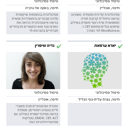
טיפול פסיכולוגי
טיפול פסיכולוגי
חיפה, אונליין
חיפה, באקה אל-גרביה
פסיכולוגית קלינית מומחית. מאמינה
פסיכולוגית בהתמחות שיקומית
בגישה טיפולית קרובת חוויה
מלווה מבוגרים בהתמודדות נפשית
המאפשרת שיח רגשי מעמיק בשילוב
בגישה אינטגרטיבית הרואה את
שימוש בכלים מתחום CBT ו-
האדם כגוף נפש והקשרים תרבותיים
Mindfulness לפי הצורך.
חברתיים בהם הוא חי.
יארא ערפאת
נדיה שיפרין
טיפול פסיכולוגי
טיפול פסיכולוגי
חיפה, נצרת עלית-נוף הגליל
חיפה, אונליין
עובדת עם מבוגרים סביב משברי
חיים (ובפרט רפואיים). מטפלת
בגישה פסיכודינאמית בשילוב עם
EMDR, CBT, ACT, טכניקות
פסיכופיזיולוגיות ועוד.