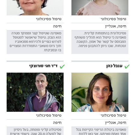
טיפול פסיכולוגי
טיפול פסיכולוגי
חיפה, אונליין
חיפה
פסיכולוגית בהתמחות קלינית.
מאמינה שטיפול קצר וממוקד מטרה
מאמינה כי טיפול הוא תהליך משותף
הוא הנכון, טיפול שיאפשר למטופל
המבוסס על קשר של אמון, הקשבה
לפרוש כנפיים ולהירפא ממכאוביו
ונוכחות, שבו ניתן להתבונן פנימה.
תוך גיוס משאבי התמודדות המצויים
בו ובסביבתו.
ענבל כהן
ד"ר חגי סורוצקי
טיפול פסיכולוגי
טיפול פסיכולוגי
חיפה, אונליין
חיפה
מאמינה ביכולת הריפוי הקיימת בכל
פסיכולוג קליני מומחה, בעל ניסיון
אחד ואחת מאיתנו, אני כאן ללוות
של למעלה מ-20 שנה. גישתי אישית