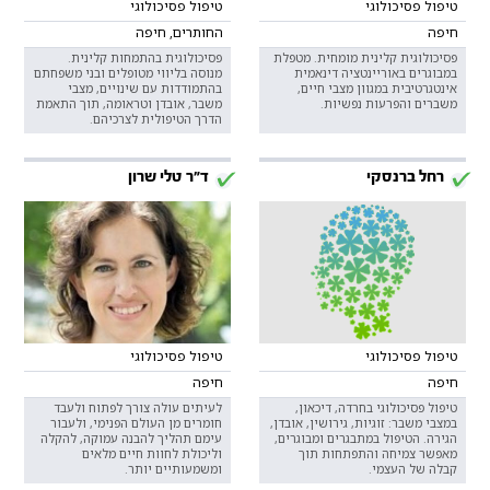
טיפול פסיכולוגי
טיפול פסיכולוגי
חיפה
החותרים, חיפה
פסיכולוגית קלינית מומחית. מטפלת
פסיכולוגית בהתמחות קלינית.
במבוגרים באוריינטציה דינאמית
מנוסה בליווי מטופלים ובני משפחתם
אינטגרטיבית במגוון מצבי חיים,
בהתמודדות עם שינויים, מצבי
משברים והפרעות נפשיות.
משבר, אובדן וטראומה, תוך התאמת
הדרך הטיפולית לצרכיהם.
רחל ברנסקי
ד"ר טלי שרון
טיפול פסיכולוגי
טיפול פסיכולוגי
חיפה
חיפה
טיפול פסיכולוגי בחרדה, דיכאון,
לעיתים עולה צורך לפתוח ולעבד
במצבי משבר: זוגיות, גירושין, אובדן,
חומרים מן העולם הפנימי, ולעבור
הגירה. הטיפול במתבגרים ומבוגרים,
עימם תהליך להבנה עמוקה, להקלה
מאפשר צמיחה והתפתחות תוך
וליכולת לחוות חיים מלאים
קבלה של העצמי.
ומשמעותיים יותר.