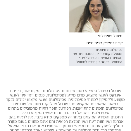
טיפול פסיכולוגי
קרית ביאליק, קרית חיים
פסיכולוגית חינוכית
ומטפלת קוגניטיבית התנהגותית. אני
מאמינה בהתאמת הטיפול לצרכי
המטופל ובקשר בין מטפל למטופל.
פורטל בטיפולנט מציע מגוון שירותים פסיכולוגים במקום אחד, ביניהם
אינדקס לאנשי מקצוע, מרכז מידע לפסיכולוגיה, כנסים וימי עיון לאנשי
מקצוע ולקסיקון למונחי פסיכולוגיה. פסיכולוגים ואנשי מקצוע יכולים לבקר
במאגר המאמרים המקצועיים בפורטל או לבקר במגוון של פורומים
פסיכולוגים הזמינים להתייעצות. הפורטל הופך להיות מהמובילים בתחום
הפסיכולוגיה בישראל בפרט ובתחום אנשי המקצוע בכלל.
התכנים והמידע המוצגים באתר זה מספקים מידע בלבד. אין לראות בהם
אבחנה ו/או חוות דעת ו/או המלצה רפואית והם אינם מהווים בשום מקרה
תחליף לייעוץ עם גורם מקצועי מוסמך. השימוש באתר או בתכניו הוא על
אחריותו הבלעדית והמלאה של המשתמש. שימוש באתר ובתכניו ייחשב