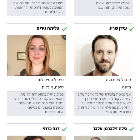
ולסייע לאדם לפגוש את
ויש בה פשטות, קרבה ותמיכה, עם
עצמו ואת הכוחות שבו.
הקשבה לנאמר ולממתין להיאמר,
לגלוי ולנסתר.
עידן שריג
טליתה גיריס
טיפול פסיכולוגי
טיפול פסיכולוגי
חיפה
חיפה, אונליין
אני מאמין ביכולת של כל אדם לשקם
פסיכולוגית בהתמחות קלינית.
עצמו, לקום ולהתקדם, וכי הדרך
מאמינה שקשר טיפולי בטוח, רגיש
לעשות זאת אינה נבנית דווקא על
ומכיל הוא הבסיס לשינוי אמיתי.
חוזק ועוצמה אלא על היכולת לחיות
מטפלת במבוגרים בגישה
כאדם אינטגרטיבי.
אינטגרטיבית.
גילה זילברמן אלבר
דנה כרמי