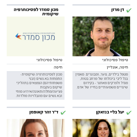
דן מרזן
מכון סמדר לפסיכותרפיה
שיקומית
טיפול פסיכולוגי
טיפול פסיכולוגי
חיפה, אונליין
חיפה
מטפל בילדים, נוער, ומבוגרים. מאמין
מכון לפסיכותרפיה שיקומית-
בכל ליבי ביכולתו של מרחב בטוח,
התמחות בא.נשים (ובני
מגדל ולפרקים מאתגר - בקידום
משפחותיהם) הנמצאים בתהליכי
שינויים משמעותיים בחייו של אדם.
שיקום בעקבות
פציעה/מחלה/תאונה/אירוע מוחי
ובא.נשים עם מוגבלויות מולדות.
יעל בליי בנזאקן
ד"ר זהר קאופמן