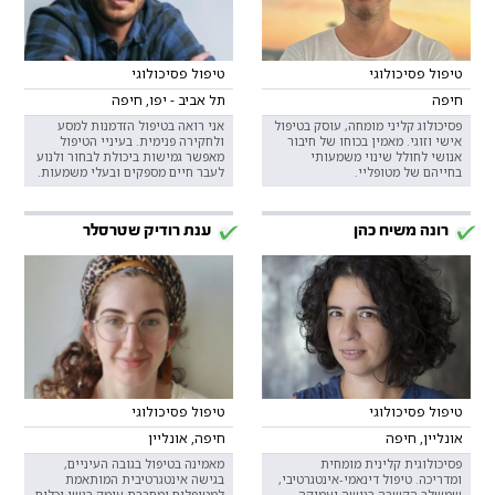
טיפול פסיכולוגי
טיפול פסיכולוגי
חיפה
תל אביב - יפו, חיפה
פסיכולוג קליני מומחה, עוסק בטיפול
אני רואה בטיפול הזדמנות למסע
אישי וזוגי. מאמין בכוחו של חיבור
ולחקירה פנימית. בעיניי הטיפול
אנושי לחולל שינוי משמעותי
מאפשר גמישות ביכולת לבחור ולנוע
בחייהם של מטופליי.
לעבר חיים מספקים ובעלי משמעות.
רונה משיח כהן
ענת רודיק שטרסלר
טיפול פסיכולוגי
טיפול פסיכולוגי
אונליין, חיפה
חיפה, אונליין
פסיכולוגית קלינית מומחית
מאמינה בטיפול בגובה העיניים,
ומדריכה. טיפול דינאמי-אינטגרטיבי,
בגישה אינטגרטיבית המותאמת
שמשלב הקשבה רגישה ועמוקה
למטופלים ומחברת עומק רגשי וכלים