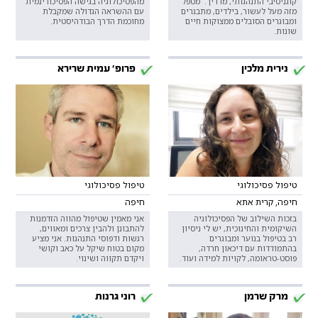
קוגניטיבי התנהגותי, מדריך. מטפל
מהפסיכולוגיה בגישה הפסיכודינמית
מזה מעל לעשור, בילדים, מתבגרים
עם ההשראה הגדולה שמקבלת
ומבוגרים הסובלים ממצוקות חיים
מחוכמת הדרך הבודהיסטית.
שונות.
נירית מלכין
פרופ' עמית שרירא
טיפול פסיכולוגי
טיפול פסיכולוגי
חיפה, קרית אתא
חיפה
בזכות השילוב של הפסיכולוגיה
אני מאמין שטיפול מהווה הזדמנות
השיקומית והחינוכית, יש לי ניסיון
להתבונן ולהבין צרכים ומאווים,
רב בטיפול בנוער ומבוגרים
רגשות ודפוסי התנהגות. אני מציע
בהתמודדות עם דיכאון חרדה,
מקום בטוח שיקל על כאב וקושי
פוסט-טראומה, לקויות למידה ועוד.
ויקדם תקווה ושינוי.
מרק שרמן
רוני גרנות