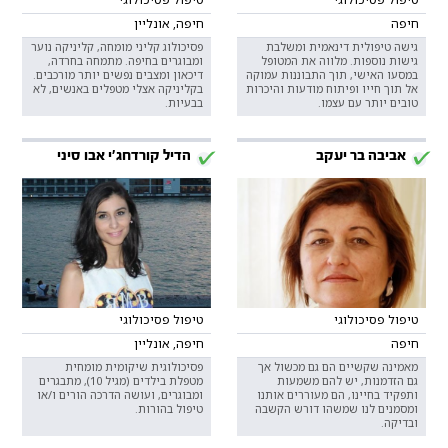
חיפה
חיפה, אונליין
גישה טיפולית דינאמית ומשלבת
פסיכולוג קליני מומחה, קליניקה נוער
גישות נוספות. מלווה את המטופל
ומבוגרים בחיפה. מתמחה בחרדה,
במסעו האישי, תוך התבוננות עמוקה
דיכאון ומצבים נפשים יותר מורכבים.
אל תוך חייו ופיתוח מודעות והיכרות
בקליניקה אצלי מטפלים באנשים, לא
טובים יותר עם עצמו.
בבעיות.
אביבה בר יעקב
הדיל קורדחג׳י אבו סיני
טיפול פסיכולוגי
טיפול פסיכולוגי
חיפה
חיפה, אונליין
מאמינה שקשיים הם גם מכשול אך
פסיכולוגית שיקומית מומחית
גם הזדמנות, יש להם משמעות
מטפלת בילדים (מגיל 10), מתבגרים
ותפקיד בחיינו, הם מעוררים אותנו
ומבוגרים, ועושה הדרכה הורים ו/או
ומסמנים לנו שמשהו דורש הקשבה
טיפול בהורות.
ובדיקה.