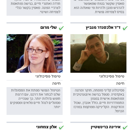
מאמין שקשר בטוח שמאפשר
חרדה ואתגרי חיים, בגישה מותאמת
להרגיש מובן ולהיות מי שאת/ה הוא
לצרכיי הפונה. מאמין בקשר ככלי
בסיס לצמיחה נפשית.
לצמיחה ושינוי.
ד"ר אלכסנדר מנביץ
שלי מרום
טיפול פסיכולוגי
טיפול פסיכולוגי
חיפה
חיפה
פסיכולוג קליני מומחה, חוקר ומרצה
הטיפול הנפשי מפתח את המסוגלות
באקדמיה. מטפל בגישה אינטגרטיבית
שלנו לבחור את דרכנו, עם דרגות
ומותאמת-אישית במגוון
חופש גדולות יותר, כך שנהייה
התמודדויות חיים, כולל אובדן, שכול
מסוגלים לנהל חיים מלאים ומספקים
והזדקנות. הקליניקה ממוקמת במרכז
יותר.
הכרמל.
אירינה ברינשטיין
אלון צמחוני