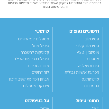
כהסכמה מצד המשתמש לתקנון האתר המופיע בעמוד מדיניות פרטיות
ותנאי שימוש באתר.
חיפושים נפוצים
שימושי
פסיכולוג
מטפלים לפי אזורים
פסיכולוג קליני
טיפול מוזל
אוטיזם | ASD
קליניקות להשכרה
אספרגר
טיפול בהפרעות אכילה
פיברומיאלגיה
מדור הספרים
הפרעת אישיות גבולית
לוח דרושים
מיינדפולנס
אבחון הפרעות קשב וריכוז
התמכרות
אינדקס מטפלים
תחומי טיפול
על בטיפולנט
CBT
אודות