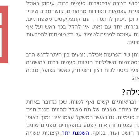
שי בצורה אדפטיבית. פעמים רבות, עיסוק באוכל
ירת עצמאות ונפרדות מההורים, קושי סביב שינויי
 וכן ניסיון להתמודד עם קונפליקטים משפחתיים.
בגרות. יחד עם זאת, אין להקל בכך ראש ועל אף
ות עצומה לפנייה לטיפול על ידי מומחים להפרעות
נים.
ן של הפרעות אכילה, נוגעים בין היתר לדגש הרב
הסטיגמות השליליות הנלוות פעמים רבות להשמנה
עי ביטוי לכוח רצון והצלחה, כאשר בפועל, מבנה
ה.
ילה?
ם ובריאותיים קשים ואף למוות, שכן מדובר באחת
ם ביותר. מצבים של תת משקל מהווים סכנת חיים
 פנימיות. גם כאשר המשקל עצמו אינו נמוך באופן
בה עצמית והקאות לפגוע בתפקודים גופניים שונים
ד הושט ועוד. בנוסף,
השמנת יתר
קיצונית עשויה