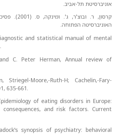
אוניברסיטת תל-אביב.
קרסון, ר. וב
האוניברסיטה הפתוחה.
Diagnostic and statistical manual of mental
.
y and C. Peter Herman, Annual review of
Striegel-Moore,-Ruth-H; Cachelin,-Fary-
1, 635-661.
Epidemiology of eating disorders in Europe:
e, consequences, and risk factors. Current
adock's synopsis of psychiatry: behavioral