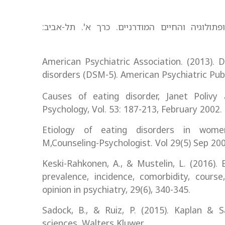
וצ'ר, ג'. ומינקה, ס. (2001). פסיכופתולוגיה והחיים המודרניים. כרך א'. תל-אביב:
American Psychiatric Association. (2013). 
disorders (DSM-5). American Psychiatric Pub
Causes of eating disorder, Janet Poliv
Psychology, Vol. 53: 187-213, February 2002.
Etiology of eating disorders in women, 
M,Counseling-Psychologist. Vol 29(5) Sep 200
Keski-Rahkonen, A., & Mustelin, L. (2016). 
prevalence, incidence, comorbidity, cours
opinion in psychiatry, 29(6), 340-345.
Sadock, B., & Ruiz, P. (2015). Kaplan & S
sciences. Walters Kluwer.