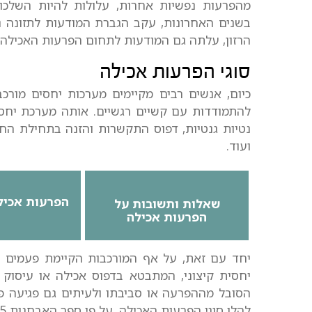
מהפרעות נפשיות אחרות, עלולות להיות השלכות 
בשנים האחרונות, עקב הגברת המודעות לתזונה נכו
הרזון, עלתה גם המודעות לתחום הפרעות האכילה 
סוגי הפרעות אכילה
כיום, אנשים רבים מקיימים מערכות יחסים מורכ
להתמודדות עם קשיים רגשיים. אותה מערכת יחסים
נטיות גנטיות, דפוס התקשרות והזנה בתחילת החיי
ועוד.
הפרעות אכיל
שאלות ותשובות על
הפרעות אכילה
יחד עם זאת, על אף המורכבות הקיימת פעמים ר
יחסית קיצוני, המתבטא בדפוס אכילה או עיסוק 
הסובל מההפרעה או סביבתו ולעיתים גם פגיעה פי
להלן סוגי הפרעות האכילה, על פי ספר האבחנות DSM-5: