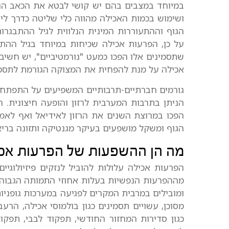
במיוחד במצבים בהם יש קושי לבטא את הכאב הנפ
ושימוש בכמות האכילה מהווה כלי שליטה כדרך ליצ
הגוף וההתעוררות המינית הנלווית לגיל ההתבגרות
על כן, הפרעות אכילה שכיחות במיוחד בגיל ההת
שתסמינים אלו הפכו כמעט "נורמטיביים", יש חשיב
אכילה על מנת להפחית את המצוקה הגורמת לתסמי
גורמים חברתיים-תרבותיים המשפיעים על התפתחות
הניתן בתרבות המערבית לרזון והופעה חיצונית. 
הפכו במרוצת השנים את הרזון לאידיאל ואף לאמצ
הגוף ומשקל מושפעים בעיקר מגנטיקה ותזונה בריא
מה הן ההשפעות של הפרעות אכ
הפרעות אכילה עלולות להוביל לנזקים פיזיולוגיי
מההפרעות הנפשיות בעלות אחוזי התמותה הגבוהי
ומובילים במרבית המקרים לפגיעה במערכות גופניות
מסוכן, עשויים תסמינים כגון בולמוסי אכילה, הרע
כגון סדירות המחזור החודשי, תפקוד לבבי, תפקו