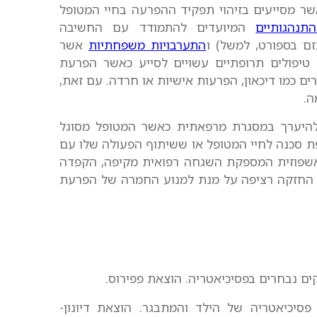
 אשר מסייעים בזיהוי תפקיד ההפרעה בחיי המטופל
התנהגותיים
המיועדים להתמודד עם החשיבה
זם בספורט, למשל) ו
התערבויות משפחתיות
אשר
 טיפולים תרופתיים עשויים לסייע כאשר הפרעת
ים כמו דיכאון, הפרעות אישיות או חרדה. עם זאת,
ה.
להיערך במסגרת מרפאתית כאשר המטופל מסוגל
ת סכנה לחיי המטופל או ששיתוף הפעולה שלו עם
 אשפוזית המספקת השגחה רפואית מקיפה, הקפדה
ת החזקה רציפה על מנת למנוע החמרה של הפרעת
ר, א. הטב, י. ויצמן, א. טיאנו, ש. (1998), פסיכיאטריה של הילד והמתבגר. הוצאת דיונון-