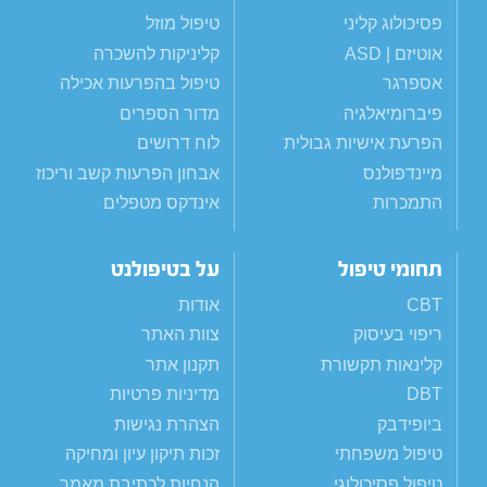
פסיכולוג קליני
טיפול מוזל
אוטיזם | ASD
קליניקות להשכרה
אספרגר
טיפול בהפרעות אכילה
פיברומיאלגיה
מדור הספרים
הפרעת אישיות גבולית
לוח דרושים
מיינדפולנס
אבחון הפרעות קשב וריכוז
התמכרות
אינדקס מטפלים
תחומי טיפול
על בטיפולנט
CBT
אודות
ריפוי בעיסוק
צוות האתר
קלינאות תקשורת
תקנון אתר
DBT
מדיניות פרטיות
ביופידבק
הצהרת נגישות
טיפול משפחתי
זכות תיקון עיון ומחיקה
טיפול פסיכולוגי
הנחיות לכתיבת מאמר