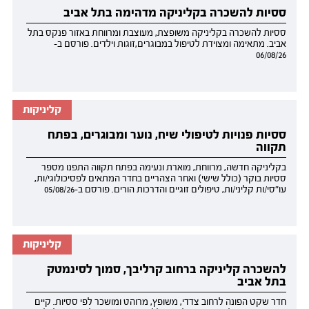
ססיות להשכרה בקליניקה מדהימה בתל אביב
ססיות להשכרה בקליניקה משופצת, מעוצבת ומרווחת באזור פנקס בתל
אביב. מתאימה ומצוידת לטיפול במבוגרים,זוגות וילדים. פורסם ב-
06/08/26
קליניקות
ססיות פנויות לטיפולי שיח, נוער ומבוגרים, בפתח
תקווה
בקליניקה חדשה, מרווחת, מוארת ונעימה בפתח תקווה התפנו מספר
ססיות בוקר (כולל שישי) ואחר הצהריים בחדר המתאים לפסיכולוגי/ות,
עו"סי/ות קליני/ות, טיפולים זוגיים והדרכות הורים. פורסם ב-05/08/26
קליניקות
להשכרה קליניקה ברחוב קרליבך, סמוך לסינמטק
בתל אביב
חדר שקט הפונה לרחוב צדדי, משופץ, מרוהט ומושכר לפי ססיות. קיים