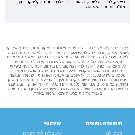
ביאליק, להשכרה ליום קבוע אחד בשבוע לבחירתכם. הקליניקה בתוך
ממ"ד. פורסם ב-21/07/26
פורטל בטיפולנט מציע מגוון שירותים פסיכולוגים במקום אחד, ביניהם אינדקס
לאנשי מקצוע, מרכז מידע לפסיכולוגיה, כנסים וימי עיון לאנשי מקצוע ולקסיקון
למונחי פסיכולוגיה. פסיכולוגים ואנשי מקצוע יכולים לבקר במאגר המאמרים
המקצועיים בפורטל או לבקר במגוון של פורומים פסיכולוגים הזמינים
להתייעצות. הפורטל הופך להיות מהמובילים בתחום הפסיכולוגיה בישראל
בפרט ובתחום אנשי המקצוע בכלל. התכנים והמידע המוצגים באתר זה
מספקים מידע בלבד. אין לראות בהם אבחנה ו/או חוות דעת ו/או המלצה
רפואית והם אינם מהווים בשום מקרה תחליף לייעוץ עם גורם מקצועי מוסמך.
השימוש באתר או בתכניו הוא על אחריותו הבלעדית והמלאה של המשתמש.
שימוש באתר ובתכניו ייחשב כהסכמה מצד המשתמש לתקנון האתר המופיע
בעמוד מדיניות פרטיות ותנאי שימוש באתר.
חיפושים נפוצים
שימושי
פסיכולוג
מטפלים לפי אזורים