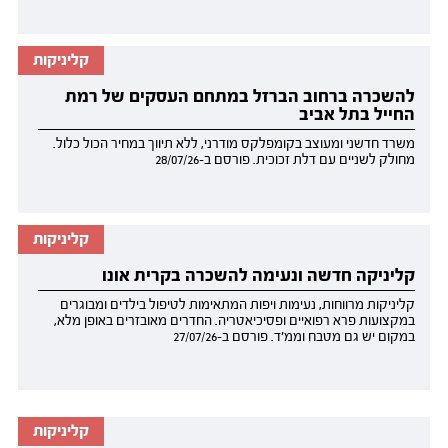
קליניקות
להשכרה ברחוב הברזל במתחם העסקים של רמת
החייל בתל אביב
משרד חדשני ומעוצב בקומפלקס מודרני, ללא תיווך במחיר הכול כלול.
מחולק לשניים עם דלת זכוכית. פורסם ב-28/07/26
קליניקות
קליניקה חדשה ונעימה להשכרה בקרית אונו
קליניקות מרווחות, נעימות ויפות המתאימות לטיפול בילדים ומבוגרים
במקצועות פרא רפואיים ופסיכיאטריה. החדרים מאובזרים באופן מלא,
במקום יש גם מטבח וממ'ד. פורסם ב-27/07/26
קליניקות