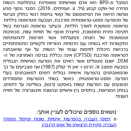
הסובל מ-BPD הוא אדם שאישיותו מאופיינת בתחלופת רגשות
מהירה ואי-שקט קבוע (גיל, צ. ועמיתים, 2016). הסבר נוסף מגיע
מגישה הרואה את הסימפטום של קושי בויסות רגשי כחלק מביטוי
של מהפרעה פוסט-טראומתית מורכבת, הנובעת מטראומה בילדות.
טראומה ממושכת לאורך הילדות, ובעיקר טראומה הנגרמת בשל
תקיפה מינית מתמשכת, מייצרת אוסף של חוויות עזות, מכאיבות
וממושכות של הזנחה והתעללות אשר תורמות להתפתחות
התקשרות לא בטוחה עם הדמויות ההוריות ולקשיים התפתחותיים
ברכישת היכולת לוויסות עצמי של רגשות. על אף שהאבחנה
לטראומה מורכבת (CPTSD) אינה נכללת בגרסה האחרונה של ה-
DSM, ישנם מטפלים אשר רואים את הפרעת האישיות הגבולית
כנובעת ממצב זה. הרמן ו- ואן דר קולק (1987) אף מצביעים על כך
שהמאובחנים בהפרעת אישיות גבולית דומים למאובחנים בעלי
הפרעה פוסט-טראומטית, כאשר בשתי ההפרעות מתמודדים
הנפגעים עם הפרעות קשות באפקט (רגש), בשליטה על דחפים,
בבוחן המציאות, ביחסים בין-אישיים ובהשגת אינטגרציה של חווית
העצמי.
נושאים נוספים שיכולים לעניין אותך:
ο
דפוסי העברה בהפרעות אישיות שונות וטיפול ממוקד
העברה: סקירת הרצאתו של אוטו קרנברג