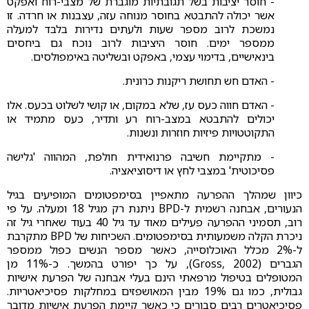
- חוסר יציבות בשל תגובתיות מוגברת של מצבי-רוח ואפקט
אשר יכולה להתבטא בחוסר מנוחה עזה, עצבנות או חרדה. זו
נמשכת לרוב מספר שעות ולעתים נדירות בלבד למעלה
ממספר ימים. חוסר היציבות לרוב נוכח גם ביחסים
בינאישיים, בדימוי עצמי, באפקט ובשליטה באימפולסים.
- האדם חש תחושת ריקנות כרונית.
- האדם חווה כעס עז, שלא במקום, או קושי לשלוט בכעס. אלו
יכולים להתבטא במצב-רוח רע ותדיר, כעס מתמיד או
התקוטטויות פיזיות חוזרות ונשנות.
- מתקיימת חשיבה פרנואידית חולפת, המהווה 'גלישה
פסיכוטית' במצבי לחץ או דיסוציאציה.
כיוון שמהלך ההפרעה מתאפיין בסימפטומים המופיעים בגיל
הנעורים, אבחנה רשמית ל-BPD ניתנת רק מגיל 18 ומעלה. על פי
רוב, תסמיני ההפרעה פעילים מאוד עד גיל 40 בעוד שאחרי גיל זה
ניכרת הקלה משמעותית בסימפטומים. השכיחות של BPD מתקרבת
ל-2% מכלל האוכלוסייה, כאשר מספר הנשים כפול ממספר
הגברים (Gross, 2002), על כך יפורט בהמשך. כ-11% מן
המטופלים בטיפול מרפאתי הינם בעלי אבחנה של הפרעת אישיות
גבולית, כמו גם 19% מבין המאושפזים במחלקות פסיכיאטריות.
פסיכיאטרים רבים סבורים כי כאשר קיימת הפרעת אישיות מדובר