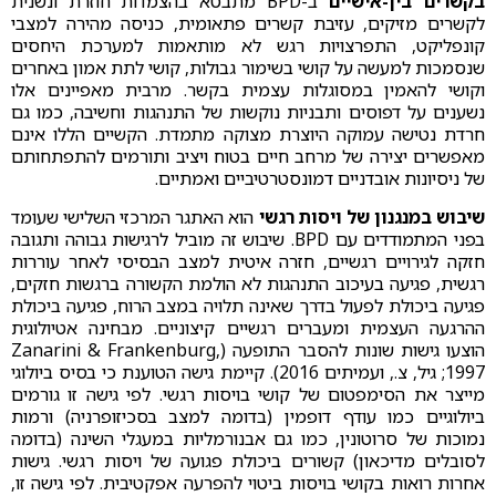
בקשרים בין-אישיים
ב-BPD מתבטא בהצמדות חוזרת ונשנית
לקשרים מזיקים, עזיבת קשרים פתאומית, כניסה מהירה למצבי
קונפליקט, התפרצויות רגש לא מותאמות למערכת היחסים
שנסמכות למעשה על קושי בשימור גבולות, קושי לתת אמון באחרים
וקושי להאמין במסוגלות עצמית בקשר. מרבית מאפיינים אלו
נשענים על דפוסים ותבניות נוקשות של התנהגות וחשיבה, כמו גם
חרדת נטישה עמוקה היוצרת מצוקה מתמדת. הקשיים הללו אינם
מאפשרים יצירה של מרחב חיים בטוח ויציב ותורמים להתפתחותם
של ניסיונות אובדניים דמונסטרטיביים ואמתיים.
שיבוש במנגנון של ויסות רגשי
הוא האתגר המרכזי השלישי שעומד
בפני המתמודדים עם BPD. שיבוש זה מוביל לרגישות גבוהה ותגובה
חזקה לגירויים רגשיים, חזרה איטית למצב הבסיסי לאחר עוררות
רגשית, פגיעה בעיכוב התנהגות לא הולמת הקשורה ברגשות חזקים,
פגיעה ביכולת לפעול בדרך שאינה תלויה במצב הרוח, פגיעה ביכולת
ההרגעה העצמית ומעברים רגשיים קיצוניים. מבחינה אטיולוגית
הוצעו גישות שונות להסבר התופעה (Zanarini & Frankenburg,
1997; גיל, צ., ועמיתים 2016). קיימת גישה הטוענת כי בסיס ביולוגי
מייצר את הסימפטום של קושי בויסות רגשי. לפי גישה זו גורמים
ביולוגיים כמו עודף דופמין (בדומה למצב בסכיזופרניה) ורמות
נמוכות של סרוטונין, כמו גם אבנורמליות במעגלי השינה (בדומה
לסובלים מדיכאון) קשורים ביכולת פגועה של ויסות רגשי. גישות
אחרות רואות בקושי בויסות ביטוי להפרעה אפקטיבית. לפי גישה זו,