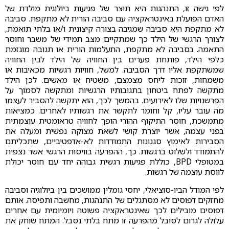
לפי גישה זו, התנהגות היא תוצר של פגיעות ביולוגית מולדת של
האדם הפועלת באינטראקציה עם סביבה הורית לא מתקפת. סביבה
לא מתקפת היא סביבה שמגיבה בצורה קיצונית ו/או בלתי תואמת,
לצורך הרגשי של הילד כך שמתקיים מצב תמידי של משבר וחוסר
התאמה. בסביבה לא מתקפת, התעלמות הורית או תגובה מוגזמת
כלפי הילד, פותחת פערים בין החוויה של הילד לבין החוויה
שמשתקפת אליו דרך הסביבה. למשל, חוויות רגשיות מכאיבות או
משמחות, זוכות ליחס מצמצם, משטיח או מאשים. לכן הילד
מתקשה לפתח ביטחון בתגובותיו הרגשיות ומתקשה לסמוך על
הפרשנויות שלו לאירועים. בהמשך לכך, הוא יתקשה להסביר לעצמו
מה עובר עליו, קל וחומר לתקשר את רגשותיו לאחרים. כמציאות
מתמשכת, חוסר התיקוף ההורי הופך לחוויה טראומטית עוצמתית
בפני עצמה, אשר יוצרת קושי לשאת מצוקה נפשית ומעלה את
הסבירות לאימוץ סגנונות התמודדות לא-אדפטיביים, שתכליתם
להתמודד ולשלוט ברגשות. כך, ההפרעה בוויסות הרגשי אשר נצפית
במטופלי BPD, כוללת פגיעות רגשית גבוהה יחד עם חוסר יכולת
לווסת עוצמה של רגשות.
לפי המודל הביו-סוציאלי, יחסי גומלין ממושכים בין ביולוגיה וסביבה
מחזקים דפוסים לא מסתגלים של התנהגות, מחשבה ותפיסה. אותם
דפוסים מובילים לכך שאינטראקציה פשוטה ויומיומית עם אחרים
עלולה לגרום לסובל מהפרעה זו מתח בלתי נסבל. המתח שוחק את