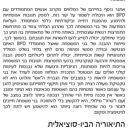
אתגר נוסף בחייהם של המלווים מקרוב אנשים המתמודדים עם
BPD הוא היכולת לשמור על קור רוח, לספק תגובות אמפתיות
ולהימנע מהפגנת דחייה וביקורתיות כלפי המתמודד. העלאת
המודעות של בני המשפחה לכך שהרגע הבלתי צפוי בו מתרחשת
התפרצות רגשית עוצמתית, באותה מידה של פתאומיות בה הגיע כך
סביר שיחלוף, יכולה לסייע להם להשהות את תגובתם. בהמשך לכך,
פיתוח ההבנה של בני המשפחה שאצל מתמודדי BPD האיום
מנטישה ובגידה ממשי ומהווה גורם לחץ בלתי נשלט המוליד
התנהגויות קשות וכפייתיות, יכולה לתרום ליכולתם לספק הבנה
אמפטית והרגעה קונקרטית ברגעי התפרצות. תגובות בני המשפחה
צריכות להיות ממותנות, רציונליות ורגועות שלא נכנסות לעימות
קולני ואלים עם המטופל. התכנית המלווה מנסה לעודד את בני
המשפחה לראות כי במצבים אלו הגברת ה"אש" והלהט היא לא
טקטיקת פעולה רצויה תוך כדי מתן תיקוף לחווייתם שהניסיון להגן
על עצמם כאשר מוטחות בהם האשמות מכאיבות הוא הגיוני ומובן.
כאשר אין סכנה פיזית הרי שהדרך הנכונה ביותר להגיב במצב של
זעם ו"טרור" מילולי, היא להקשיב בלי להתווכח. בני משפחה חייבים
לזכור כי מה שהיחיד רוצה ביותר הוא להישמע ויש לתת לכך
לגיטימציה ומקום.
התיאוריה הביו-סוציאלית