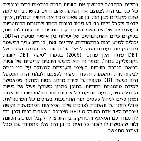
גבולית. ההחלטה להמשיך את הזוגיות תלויה בגורמים רבים וביכולת
של שני בני הזוג לצמצם את הפגיעה שהם חווים בקשר, ביחס למה
שהם מקבלים מבן הזוג. בן זוג שאינו מכיר את החוויה הגבולית, צריך
ללמוד ולקבל כלים כדי לא ליפול לבורות הפחד ולתגובות ההיסטריות
והעוצמתיות של הצד השני. היכרות עם חומרים וטכניקות רלוונטיות,
בעיקרם כלים ההתנהגותיים של יעילות בין אישית מגישת ה-DBT,
יכולים לסייע רבות בהתמודדות. יחד עם זאת, בן הזוג צריך להישמר
מהתמקמות בעמדת המטפל אל מול בן זוגו. את הגרסה הזוגית של
DBT פיתח אלן פרוזטי (2006) בספרו "טיפול DBT לזוגות
בקונפליקט גבוה". בספר זה הוא מדגיש היבטים קריטיים של זוגיות
בריאה: הגברת הוויסות העצמי והעמידות למצוקה על פני נטייה
לביקורתיות, תוקפנות והיעדר תיקוף לעצמנו ולבן/ת הזוג. המטפל
הזוגי בגישת DBT מקפיד על יצירת מרחב בטוח ומתקף שמאפשר
למידת מיומנויות ייחודיות. בתוכן פתרון משותף ויעיל של בעיות
וקונפליקטים, הבעה מדויקת של צרכים/מחשבות/חששות ומשאלות
ומתן כלים לניהול כעסים תוך התחשבות בצרכים של הפרטנר/ית,
מבלי לוותר על ונאמנות לצרכים שלנו. המציאות המתמשכת הקשה
שבחיים לצד אדם הסובל מ-BPD מצריכה משאבים רבים ולכן כדי
להתמודד עם המאמץ והשחיקה, בן הזוג צריך לקבל תמיכה, הכוונה
ולווי שיאפשרו לו לזכור כל העת כי בן הזוג שלו מתמודד עם סבל
ואתגר מתמשך.