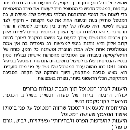
שהוא יכול בכל רגע נתון ובכך מעניק לו מודעות והכרה בסבלו. יחד
עם זאת, המטפל מדגיש כי המטופל חייב לעשות את מירב המאמצים
כדי לשנות את דפוסי ההתנהגות הבלתי מועילים שלו. פעולה זו, בה
המטפל מחזיק בעת ובעונה אחת את שני הקצוות – תיקוף לצד
בקשה לשינוי, היא פעולה של קירוב בין ניגודים. לפעולה זו ערך
תרפויטי כי היא מלמדת גם על הצורך המתמיד בחיים ליצירת איזון
בין צרכים מתנגשים (צורך לכעוס על מישהו במקביל לצורך להיות
קרוב אליו) והיא נותנת ביטוי למציאות רב מימדית בה אין אמת
אבסולוטית אחת אלא אמת הנוצרת ומשתנה כל הזמן. כוחה של
הדיאלקטיקה בעבודה עם הסובלים מהפרעת אישיות גבולית טמון
בנטייה הבסיסית שלהם לפיצול בחשיבה ובהתנהגות. המטפל בטיפול
מסוג DBT כמו מהווה עבור המטופל שלו גשר על פני מים סוערים.
הוא מציע סביבה מתקפת, תיווך והחזקה של תקווה. הסביבה
המתקפת, הכלי הראשוני ביותר, נוצרת באמצעות:
היענות לצרכי המטופל תוך הצבת גבולות ברורים
יכולת הרגעה ובירור של סערה רגשית בשילוב הכנסת
מציאות לקונטקסט רגשי
התייחסות לכעס או לתסכול שחווה המטופל על פני ביטולו
אישור המאמץ שעושה המטופל
היענות להעדפות הפרט ולבחירותיו (פעילויות, לבוש, גורם
טיפולי)