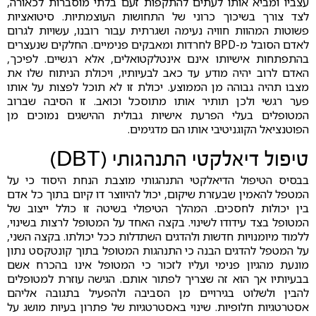
עצביו ומביא אותו לעתים להתקפות זעם בלתי מוסברות לכאורה,
לצד צורך בשיכוך כרוני של התחושות העוצמתיות. סיטואציות
פשוטות המהוות חוויה נעימה ושגרתית עבור רובנו, עשויות לגרום
לאדם הסובל מ-BPD לחרדות ומאבקים פנימיים. החלקים שנעצרים
בהתפתחות אישיותו אינם אינטלקטואלים, אלא רגשיים. לפיכך,
האדם לרוב יהיה מודע עד כאב לבעיותיו, ויכולת הניתוח שלו את
מצבו תהיה גבוהה מן הממוצע. יכולת זו לא תוכל לפצות על אותו
פער רגשי ולכן תותיר אותו מתוסכל וכואב. זו הסיבה שברוב
המטופלים בעלי הפרעת אישיות גבולית ההישגים נמוכים מן
הפוטנציאל הקוגניטיבי אותו הם מדגימים.
טיפול דיאלקטי התנהגותי (DBT)
בבסיס הטיפול הדיאלקטי התנהגותי מוצבת הנחת היסוד כי על
המטפל להאמין שבעזרת שיקום, יכול להיווצר דו קיום בתוך כל אדם
בין יכולות לחסכים. המהלך הטיפולי בשיטה זו כולל ייצוב של
המטופל בצד עידודו לשינוי. בקצה האחד על המטופל לרצות בשינוי,
ללמוד מיומנויות חדשות ולהדגים השתדלות ככל יכולתו. בקצה השני,
על המטפל להדגים הבנה כי התנהגות המטופל בתוך קונטקסט נתון
מונעת מהגיון פנימי ועליו לזכור כי המטופל אינו בהכרח אשם
בבעיותיו אך הוא זה שצריך לפתור אותם. הגישה עוזרת למטופלים
להבין ולשלוט בגירויים מן הסביבה ולהפעיל בתגובה אליהם
אסטרטגיות חלופיות. שינוי באסטרטגיות של פתרון בעיות מושג על