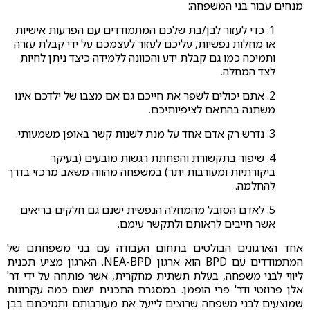
מנחים עבור בני המשפחה:
1. כדי לעזור לבן/בת שלכם המתמודדים עם הפרעות אישיות
או מחלות נפשיות, עליכם לעזור לעצמכם על ידי קבלת עזרה
ותמיכה כמו גם קבלת ידע והכוונה ללמידה כיצד ניתן לחיות
לצד המחלה.
2. אתם יכולים לשפר את חייכם גם אם מצבו של ילדכם אינו
משתנה בהתאם לציפיותיכם.
3. נדרש רק אדם אחד על מנת לשנות קשר באופן משמעותי.
4. שיפור בתקשורת והפחתת רגשות מובעים (בעיקר
ביקורתיות ומעורבות יתר) במשפחה מהווה משאב מרכזי בדרך
להחלמה.
5. לאדם הסובל מהמחלה הנפשית ישנם גם חלקים בריאים
אשר חייבים לראותם ולתקשר עימם.
אחד הארגונים הבולטים בתחום העבודה עם בני משפחתם של
המתמודדים עם BPD הוא ארגון NEA-BPD. הארגון מציע תכנית
ליווי לבני משפחה, בעלת תשתית מחקרית, אשר פותחה על ידי דר'
אלן פרוזטי ודר' פרי הופמן. במסגרת התכנית ישנם כמה עקרונות
שמוצעים לבני משפחה שרוצים לייעל את מעורבותם ותמיכתם בבן