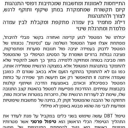
התייחסות לאמונות ומחשבות שמכתיבות דפוסי התנהגות
קיום תקשורת שמתמקדת במתן שיקוף ותוקף לרגש,
לצורך ולהתנהגות
דילוג מתמיד בין עמדה מתקפת ומקבלת לבין עמדה
מלמדת ומתרגלת שינוי
יכולתו של המטפל לנוע קדימה ואחורה בקשר מבלי להיבהל,
מפתחת אצלו ואצל המטופל השלמה עם "נסיגות". נכונותו של
המטפל לדבוק בעמידה יציבה מול תגובות סוערות ומתפרקות,
מציבה גבולות ברורים ושומרת על הסטינג הטיפולי כך שהמטופל
חווה סביבה בטוחה ומחזיקה ללמידה. בתוך כך חשוב להקפיד שלא
להתמקד בהתנהגות המטופל אלא במצוקה הרגשית שמולידה אותה,
כמו גם לא להתמקד בהתקף הזעם אלא בכאב שגורם לו. כמובן
שעמדה איתנה זו תתאפשר רק אם תיעשה תוך שמירה על כוחות
המטפל כפסיכולוג וכאדם, באמצעות הדרכה ושיתוף קולגות
בקבוצות עמיתים. ההדרכות מסייעות למטפל בהאטת קצב התגובה
שלו, שימת לב לעוררות הרגשית שלו, היזכרות במטרות ארוכות טווח,
תחזוקה של ההבנה שהמטופל זקוק לו, בחינה של מחשבות שיפוטיות
ומודעות לגבי מה שהוא מבטא באופן לא מילולי.
טיפול DBT עושה שימוש בשני כלים במקביל על מנת לעודד את
התהליך הטיפולי. הכלי הראשון הוא
טיפול פרטני
אשר מטרותיו
מגוונות. ראשית הוא נועד להפחתת התנהגויות של פגיעה