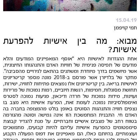
15.04.19
תמי קויפמן
מבוא: מה בין אישיות להפרעת
אישיות?
אחת ההגדרות לאישיות היא "אוסף המאפיינים המודעים והלא
מודעים של תפיסה פנימית של חוויות האדם והתנהגותו החיצונית,
אשר מיושמים בדרך מיוחדת ומשתנים בהתאם לגירויים מהסביבה".
מחקר של בלדיורן אשר פורסם ב-2018 מונה מספר קריטריונים
לאישיות בריאה. בין קריטריונים אלו נמצאים פתיחות לחוויה, ישירות,
תחושת מסוגלות, חמימות, רגשות חיוביים, רמות נמוכות של מרירות
ועוינות, מידות נמוכות של חרדה ודיכאון, פגיעות נמוכה לסטרס
ואימפולסיביות נמוכה. לעומת זאת, הפרעת אישיות היא מצב בו
נצפים חוויה והתנהגות הסוטים באופן בולט מהמצופה בחברה בה
האדם חי. התבנית המתמשכת הזו אינה גמישה וסוטה מהנורמה
בטווח רחב של מצבים אישיים וחברתיים. על מנת להגדיר קבוצת
סימפטומים כהפרעת אישיות עליהם להיות קבועים, מתמשכים
ועוצמתיים. בהיותם כאלו, הם מאפיינים את דפוס הפעולה הקבוע
של האדם ולכן נוטים להתממש מחדש במערכות יחסים, בעבודה