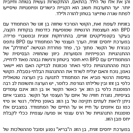
והן את אלו של הילד. בהתאם, ההתקשרות נעשית בטוחה וחיובית
יותר. יעד התערבות חשוב הוא הקניית כישורים ומיומנויות שיסייעו
לפתח שגרה שתייצר בטחון להורה ולילד.
בזוגיות לעומת זאת, הקושי המרכזי שחווה בן זוגו של המתמודד עם
BPD הוא העוצמות הרגשיות שמופיעות כדרמות בנקודות הקצה,
בעיקר בקונפליקטים זוגיים, בהתרחקות זמנית ובמשברי פרידה.
במערכת יחסים זוגית, הערך העצמי של המתמודד עם BPD נתפס
כנגזרת של הקשר. מתוך כך, פחד מחרדת הנטישה "מתדלק" את
ההתנהגויות הכפייתיות והסוערות. כיוון שהחוויה הבסיסית של
המתמודדים עם BPD היא חוסר ביטחון ורגישות גבוהה מאוד לדחייה,
רבות מההתנהגויות כלפי האחר מכוונות לבדיקה האם הוא יישאר
נאמן, נוכח והאם יצליח לשרוד את ההתנהגות הבלתי-נסבלת. הקושי
בוויסות הרגשי מביא את המתמודד לתנועה בין הערצה טוטאלית
כלפי בן זוזו ובין שלילתו הגורפת. כלומר, יש הערצה ותשומת לב רבה
המופגנת כלפי בן הזוג אך כאשר הקשר או בן הזוג אינם עומדים
בציפיות, נוצרת חוויה של איום על העצמי ועל הקשר. במצבי איום
ניתן לראות לעתים תקיפה של בן הזוג באופן מילולי, רגשי או פיזי
כמו גם איומים על חייו או על החיים של המתמודד. במצבים אלו
מופגנות התנהגויות של הרס עצמי או פגיעה עצמית ככלי לקבלת
יחס מבן הזוג.
במערכת יחסים זוגית, בן הזוג ה"בריא" נפגע וסובל מההשלכות של