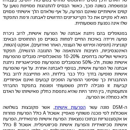
ובמשפחה. בשונה מכך, כאשר הבסיס להתנהגות מסוימת נשען על
קווים אישיותיים שאינם הפרעה, על אף שלאדם הלך אישיותי מסוים
הוא לא מקיים את כל הקריטריונים הדרושים לאבחנה ורמת התפקוד
שלו אינה נפגעת משמעותית.
במטופלים בהם ניתנת אבחנה של הפרעת אישיות, לרוב ניכרת
פגיעה וירידה באיכות החיים לפחות בשניים מן התחומים הבאים:
קוגניציה (תפיסה ופירוש של העצמי, האחר ואירועים), אפקט (הטווח,
האינטנסיביות, היציבות וההתאמה של התגובה הרגשית), תפקוד
בינאישי ושליטה בדחפים. 10-20% מהאוכלוסייה סובלים מהפרעות
אישיות שונות, ולכ-50% מהסובלים מהפרעות פסיכיאטריות ניתנת
אבחנה של הפרעת אישיות, בנוסף לאבחנה אחרת. על אף שהפרעת
אישיות מופיעה בדרך כלל כבר בילדות, היא מתייצבת לרוב בגיל
ההתבגרות כך שסימני ההפרעה הופכים קבועים ואינם אפיזודיים.
קביעות זו מובילה לדחק משמעותי ופוגמת בתפקוד החברתי
והתעסוקתי, בין היתר היות שהיא נתפסת כחלק מאישיותו של האדם
ולא כמחלה או הפרעה.
ה-DSM מונה עשר
הפרעות אישיות
, אשר מקובצות בשלושה
אשכולות לפי מכנה משותף מאפיין. אשכול A כולל הפרעות מוזרות
או אקסצנטריות ובתוכו נמצאות: הפרעת אישיות פרנואידית, הפרעת
אישיות סכיזואידית והפרעת אישיות סכיזוטיפלית. אשכול B כולל