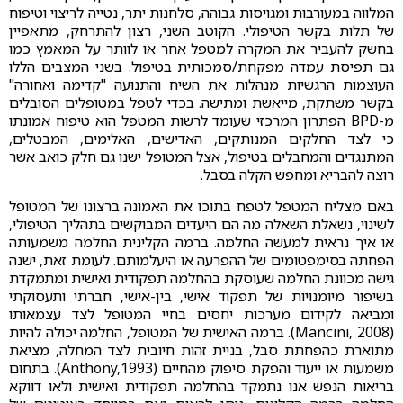
המלווה במעורבות ומגויסות גבוהה, סלחנות יתר, נטייה לריצוי וטיפוח
של תלות בקשר הטיפולי. הקוטב השני, רצון להתרחק, מתאפיין
בחשק להעביר את המקרה למטפל אחר או לוותר על המאמץ כמו
גם תפיסת עמדה מפקחת/סמכותית בטיפול. בשני המצבים הללו
העוצמות הרגשיות מנהלות את השיח והתנועה "קדימה ואחורה"
בקשר משתקת, מייאשת ומתישה. בכדי לטפל במטופלים הסובלים
מ-BPD הפתרון המרכזי שעומד לרשות המטפל הוא טיפוח אמונתו
כי לצד החלקים המנותקים, האדישים, האלימים, המבטלים,
המתנגדים והמחבלים בטיפול, אצל המטופל ישנו גם חלק כואב אשר
רוצה להבריא ומחפש הקלה בסבל.
באם מצליח המטפל לטפח בתוכו את האמונה ברצונו של המטופל
לשינוי, נשאלת השאלה מה הם היעדים המבוקשים בתהליך הטיפולי,
או איך נראית למעשה החלמה. ברמה הקלינית החלמה משמעותה
הפחתה בסימפטומים של ההפרעה או היעלמותם. לעומת זאת, ישנה
גישה מכוונת החלמה שעוסקת בהחלמה תפקודית ואישית ומתמקדת
בשיפור מיומנויות של תפקוד אישי, בין-אישי, חברתי ותעסוקתי
ומביאה לקידום מערכות יחסים בחיי המטופל לצד עצמאותו
(Mancini, 2008). ברמה האישית של המטופל, החלמה יכולה להיות
מתוארת כהפחתת סבל, בניית זהות חיובית לצד המחלה, מציאת
משמעות או ייעוד והפקת סיפוק מהחיים (Anthony,1993). בתחום
בריאות הנפש אנו נתמקד בהחלמה תפקודית ואישית ולאו דווקא