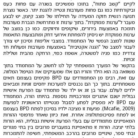
לקיים "קשב פתוח", בתוכו ממשיכים בשגרה עם פחות כעס
וביקורתיות כמו גם פחות מעורבות ונטייה להגנת יתר. כאשר נוצרת
תנועה רגשית חזקה המעידה על תחילתו של מצב קיצון, יש לבצע
מעבר ל"ערנות ממוקדת". בתוך ערנות זו מתרחשת הגברת מעורבות
תומכת באמצעות בירורים, שיקופים וחיזוקים. כמו כן במצב של
ערנות ממוקדת יש ניסיון להפחתת אירועי דחק ומתבצעות התאמות
שונות למצב הנפשי של המתמודד. במצבי אלימות וסיכון יש צורך
לעבור למצב של "הגנה אקטיבית" באמצעות מעורבות ופעולות חד
צדדית כמו פניה למשטרה, אשפוז כפוי, הרחקה מהבית ושלילת
זכויות.
בהקשר של המערך המשפחתי קל לנו לחשוב על המתמודד בתוך
משוואה בה הוא הילד והוריו הם אלו שמעניקים את הטיפול המלווה.
עם זאת, רבים מן המתמודדים עם BPD מקימים בעצמם תאים
משפחתיים. בתוך כך הם נכנסים למערכות יחסים זוגיות ומביאים
ילדים לעולם. עבור בן זוג או ילד של מתמודד עם הפרעת אישיות
גבולית ישנם אתגרים ומורכבויות נוספות. בהיותו הורה, המתמודד
עם BPD לא מפסיק לפתע לסבול מנטייתו הראשונית לפגיעות
(Mcafie, 2009). פגיעות זו מציבה ילדיו בסיכון לפתח BPD בעצמם
או לפתח פסיכופתולוגיה אחרת. זאת כיוון שאחד מדפוסי ההורות
המאפיינים מתמודדים עם בעלי הפרעת אישיות גבולית, הוא הורות
בלתי יציבה. הורות זו מתאפיינת במעברים מרובים בין בתי מגורים
ובתי ספר, שינויים מרובים בהרכב המשפחתי, חשיפה להתמכרות