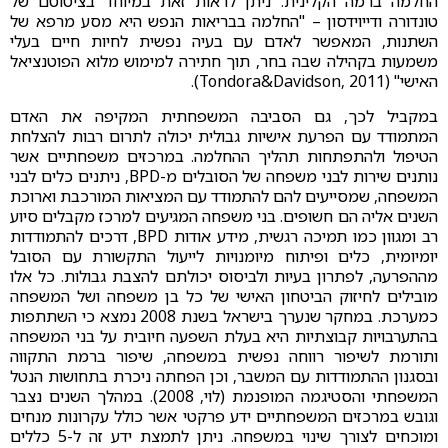
החלמה ברמה הקלינית. ניתן לראות זאת במיוחד בציטוטם של
טונדורה ודייוידסון – "החלמה בבריאות הנפש היא מסע מרפא של
השתנות, המאפשר לאדם עם בעיה נפשית לחיות חיים בעלי
משמעות בקהילה שבה בחר, תוך חתירה למימוש מלוא הפוטנציאל
האישי" (Tondora&Davidson, 2011).
במקביל לכך, גם הסביבה המשפחתית המקיפה את האדם
המתמודד עם הפרעת אישיות גבולית יכולה לתרום רבות להצלחת
הטיפול ולהתפתחות תהליך ההחלמה. במרכזים משפחתיים אשר
נותנים שירות לבני משפחה של הסובלים מ-BPD, ניתנים כלים לבני
המשפחה, שמסייעים להם להתמודד עם המציאות המורכבת וארוכת
השנים אליה הם חשופים. בני משפחה המגיעים למרכז מקבלים סיוע
רב ומגוון כמו תמיכה רגשית, מידע אודות BPD, דרכים להתמודדות
יומיומית, כלים ופיתוח מיומנויות לייעול התקשורת עם הסובל
מההפרעה, לפתרון בעיות ולביסוס יכולתם להצבת גבולות. כל אלו
מובילים לחיזוק הביטחון האישי של כל בן משפחה ושל המשפחה
כמערכת. במחקר שנערך בישראל בשנת 2008 נמצא כי השתתפות
בהתערבויות קבוצתיות היא בעלת השפעה חיובית על בני המשפחה
ותורמת לשיפור רווחה נפשית במשפחה, שיפור ברמת התקווה
ובסגנון ההתמודדות עם המשבר, וכן הפחתה ניכרת בתחושות הנטל
המשפחתי והסטיגמה המופנמת (לוי, 2008). במהלך השנים נצבר
וגובש במרכזים המשפחתיים ידע פרקטי אשר כולל עקרונות מנחים
ומוכחים לצורך שינוי במשפחה. ניתן לתמצת ידע זה ל-5 כללים