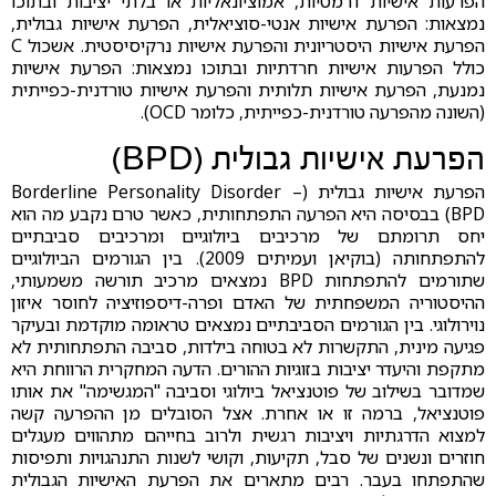
הפרעות אישיות דרמטיות, אמוציונאליות או בלתי יציבות ובתוכו
נמצאות: הפרעת אישיות אנטי-סוציאלית, הפרעת אישיות גבולית,
הפרעת אישיות היסטריונית והפרעת אישיות נרקיסיסטית. אשכול C
כולל הפרעות אישיות חרדתיות ובתוכו נמצאות: הפרעת אישיות
נמנעת, הפרעת אישיות תלותית והפרעת אישיות טורדנית-כפייתית
(השונה מהפרעה טורדנית-כפייתית, כלומר OCD).
הפרעת אישיות גבולית (BPD)
הפרעת אישיות גבולית (Borderline Personality Disorder –
BPD) בבסיסה היא הפרעה התפתחותית, כאשר טרם נקבע מה הוא
יחס תרומתם של מרכיבים ביולוגיים ומרכיבים סביבתיים
להתפתחותה (בוקיאן ועמיתים 2009). בין הגורמים הביולוגיים
שתורמים להתפתחות BPD נמצאים מרכיב תורשה משמעותי,
ההיסטוריה המשפחתית של האדם ופרה-דיספוזיציה לחוסר איזון
נוירולוגי. בין הגורמים הסביבתיים נמצאים טראומה מוקדמת ובעיקר
פגיעה מינית, התקשרות לא בטוחה בילדות, סביבה התפתחותית לא
מתקפת והיעדר יציבות בזוגיות ההורים. הדעה המחקרית הרווחת היא
שמדובר בשילוב של פוטנציאל ביולוגי וסביבה "המגשימה" את אותו
פוטנציאל, ברמה זו או אחרת. אצל הסובלים מן ההפרעה קשה
למצוא הדרגתיות ויציבות רגשית ולרוב בחייהם מתהווים מעגלים
חוזרים ונשנים של סבל, תקיעות, וקושי לשנות התנהגויות ותפיסות
שהתפתחו בעבר. רבים מתארים את הפרעת האישיות הגבולית