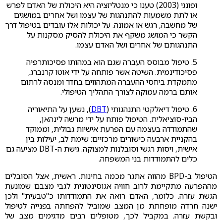
ופונגי (2003) טענו כי מנטליזציה היא היכולת של האדם לפרש
או לתת משמעות להתנהגות של עצמו ושל אחרים במושגים
של מחשבה, רגש או אמונה. על יכולות אלו עובדים בטיפול דרך
הקשר כי המושג משקף את היכולת להסיק מסקנות על
התנהגותם של אחרים ושל האדם עצמו.
5. טיפול מבוסס העברה שגם הוא במהותו פסיכותרפיה
פסיכודינמית. השיטה אשר פותחה על ידי אוטו קרנברג,
מתמקדת ביחסי ההעברה המתהווים בחדר ומנסה לרתום
אותם ברמה עמוקה לצורך התהליך הטיפולי.
6. טיפול דיאלקטי התנהגותי (
DBT
), נשען על התיאוריה
הביו-סוציאלית. הטיפול פותח על ידי מרשה לינהאן,
שהתמודדה בעצמה עם הפרעת אישיות גבולית, וממוקד
בהקניית ארבעה כישורים מרכזיים: שימת לב, יעילות בין
אישית, ויסות רגשי וסובלנות למצוקה. גישת ה-DBT מציעה גם
כלים להתמודדות בני המשפחה.
הטיפול ב-BPD מהווה אתגר מכמה בחינות. ראשית, אצל הסובלים
מההפרעה מתקיימת לרוב חוויה אגוסינטונית לגבי מצבם שמונעת
הגשת עזרה. כלומר, האדם רואה את התמודדותו כ"טבעית" ולכן
ישנה חרדה מופחתת מן המצב שמוביל להפחתה בפנייה לטיפול
ובקשת עזרה. במקביל לכך, מטופלים רבים מדגימים מצב של