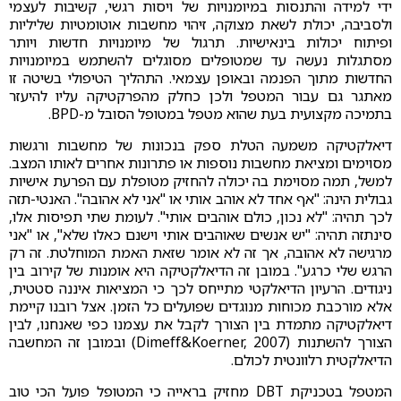
ידי למידה והתנסות במיומנויות של ויסות רגשי, קשיבות לעצמי
ולסביבה, יכולת לשאת מצוקה, זיהוי מחשבות אוטומטיות שליליות
ופיתוח יכולות בינאישיות. תרגול של מיומנויות חדשות ויותר
מסתגלות נעשה עד שמטופלים מסוגלים להשתמש במיומנויות
החדשות מתוך הפנמה ובאופן עצמאי. התהליך הטיפולי בשיטה זו
מאתגר גם עבור המטפל ולכן כחלק מהפרקטיקה עליו להיעזר
בתמיכה מקצועית בעת שהוא מטפל במטופל הסובל מ-BPD.
דיאלקטיקה משמעה הטלת ספק בנכונות של מחשבות ורגשות
מסוימים ומציאת מחשבות נוספות או פתרונות אחרים לאותו המצב.
למשל, תמה מסוימת בה יכולה להחזיק מטופלת עם הפרעת אישיות
גבולית הינה: "אף אחד לא אוהב אותי או "אני לא אהובה". האנטי-תזה
לכך תהיה: "לא נכון, כולם אוהבים אותי". לעומת שתי תפיסות אלו,
סינתזה תהיה: "יש אנשים שאוהבים אותי וישנם כאלו שלא", או "אני
מרגישה לא אהובה, אך זה לא אומר שזאת האמת המוחלטת. זה רק
הרגש שלי כרגע". במובן זה הדיאלקטיקה היא אומנות של קירוב בין
ניגודים. הרעיון הדיאלקטי מתייחס לכך כי המציאות איננה סטטית,
אלא מורכבת מכוחות מנוגדים שפועלים כל הזמן. אצל רובנו קיימת
דיאלקטיקה מתמדת בין הצורך לקבל את עצמנו כפי שאנחנו, לבין
הצורך להשתנות (Dimeff&Koerner, 2007) ובמובן זה המחשבה
הדיאלקטית רלוונטית לכולם.
המטפל בטכניקת DBT מחזיק בראייה כי המטופל פועל הכי טוב