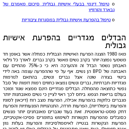
ο
טיפול דינמי בבעלי אישיות גבולית: סיכום מאמרם של
גבארד והורוויץ
ο
טיפול בהפרעת אישיות גבולית במסגרות ציבוריות
הבדלים מגדריים בהפרעת אישיות
גבולית
מאז 1980 הוצגה הפרעת האישיות הגבולית כמחלה אשר באופן חד
משמעי נפוצה יותר בקרב נשים מאשר בקרב גברים. לאורך כל גילאי
האבחון נשמר הבדל זה וההערכה היא כי כ-75% מהחיים עם
האבחנה של BPD הן נשים. אף על פי שההפרעה עצמה באה לידי
ביטוי בצורה שונה אצל גברים ונשים, בהתאם לנורמות
מגדריות-חברתיות, גברים ונשים נמצאו כחווים רמות דומות של סבל
נפשי כתוצאה מהמחלה. הבדלים מגדריים הינם ממצא שגור ומוכר
בעולם בריאות הנפש. ביחס לכך ראוי לציין כי נשים מאובחנות יותר
מגברים כלוקות בהפרעות אכילה, הפרעות מצב רוח (דיכאון לסוגיו
והפרעות ביפולריות), הפרעות חרדה, התנהגויות המנעותיות והפרעת
דחק פוסט-טראומטית. זאת בעוד שגברים מאובחנים יותר מנשים
כסובלים מהפרעות הקשורות לשימוש בחומרים פסיכו-אקטיביים,
הפרעות הנקשרות בנטייה לאימפולסיביות והפרעות בעלות גוון
אנטי-סוציאלי. בעת שאנו מתבוננים על הבדלים כאלו יש לזכור כי