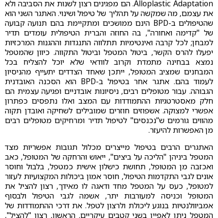
Alloplastic Adaptation. הם מפגינים רצון לשנות את הסביבה ולא
את עצמם, מה שמקשה על תהליך של טיפול ושינוי. האתגר השני הוא
שהטיפולים ב-BPD הינם ממושכים ומתקיימת בהם תנועה קבועה
של "קדימה ואחורה", בה החוזה והברית הטיפולית עומדים תדיר
למבחן; לכל קרבה ואינטימיות תתלווה התנגדות וההגנות המרכזיות
יפעלו להרס הקשר, ביטול המטפל וביטול התקווה. כיוון שהמטפל
נמצא בבחינה מתמדת וקרוב לוודאי שלא יוכל להצליח בכל
המבחנים שמציב המטופל, ייתכן שאחד הצדדים יתעייף מהניסיון
לעמוד בהם. אתגר אחר בטיפול ב-BPD הוא הסכנה האובדנית
הגבוהה. עבור מטופלים רבים, ניסיונות אובדניים ופגיעה עצמית הם
חלק מאסטרטגיות ההתמודדות עם המצב ואלו נתפסים כפתרון
אפשרי למצוקה. אשפוזים חוזרים שמובילים לשחיקה ואובדן תקוה
מהווים גורמים ש"נכנסים" לטיפול תדיר ומרחיקים מטופלים רבים
מן האפשרות להיעזר.
האתגרים הרבים בטיפול מייצרים מכלול תגובות אפשריות מצד
המטפל ביניהן "הליכה על ביצים", ייאוש והרחקה של המטופל, כאב
ואכזבה מן המטופל, תחושת כישלון אישית כמטפל, בלבול וחוסר
אונים לגבי התקדמות הטיפול, חוסר אמון ביכולות המקצועיות לעזור
למטופל, כעס על המטפל מחד ודאגה לו מאידך, רצון להציל את
המטופל וכניסה למעורבות יתר, אשמה לגבי הטיפול ולבסוף
אמביוולנטיות בנוגע ליכולת ולרצון לטפל. את דרכי ההתמודדות של
המטפל ניתן לאפיין בשני קטבים עיקריים. הראשון, רצון "להציל",