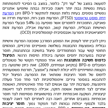
למעשה במצב של "עור דק". כלומר, במצב בו הסיכוי להתפתחות
בעיות נפשיות גבוה יותר וישנה סבירות גבוהה שיופיעו אתגרים
נפשיים נוספים. בעיות נלוות הנוטות להתקשר ל-BPD הינן
הפרעת
דחק פוסט טראומטי
(PTSD), הפרעות מצב-רוח, הפרעות חרדה או
פאניקה, התמכרות לחומרים אשר מופיעה בכ-54% מבעלי הפרעת
האישיות הגבולית, הפרעות קשב, הפרעות אכילה, הפרעת זהות
דיסוציאטיבית והפרעה אובססיבית-קומפולסיבית (OCD).
ניתן להבין יותר לעומק את המופע המורכב שמכונה הפרעת אישיות
גבולית באמצעות התבוננות בשלושה מאפיינים מרכזיים, המהווים
תחומי קושי עבור המתמודדים: פיצול בחשיבה ובהתנהגות, חוסר
יציבות במערכות יחסים ופגיעה ביכולת הויסות הרגשי.
הפיצול
כדפוס חשיבה והתנהגות
הוא אחד ממוקדי הקושי של מטופלים
הסובלים מ-BPD (בוקיאן ועמיתים, 2009). זאת כיוון שתנועה בין
הקצוות החווייתיים ללא יכולת לשהות ב"אמצע", תורמת משמעותית
לדפוס של חוסר היציבות שמתאר את ההפרעה. הפיצול יכול
להתבטא במספר צירים: אימפולסיביות לצד פחד מכל פעולה
והימנעות, מעורבות יתר עם אנשים לצד פחד מאינטימיות, האשמת
אחרים לצד תחושת אשמה חזקה, אכילה כפייתית לצד דיאטות
קיצוניות, השקעה ואכפתיות יתרה בסיטואציות מסוימות לצד חוסר
אכפתיות במצבים אחרים, דאגה רבה לאחרים לצד דאגה לעצמי
בלבד ולבסוף יכולות גבוהות לצד תפקוד נמוך.
חוסר יציבות