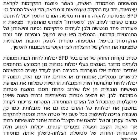
המשפחה המתמודד. ראשית, כאשר מושגת התקדמות לקראת
עצמאות, יחד עם ההקלה שעצמאות זו מביאה, הרי שאצל הסובל מ-
BPD מצטרפת להקלה זו חרדת נטישה. הגורם התומך יכול להיתפס
כגורם שעומד לעזוב את "משמרתו" ולפרוש מהתפקיד. מציאות זו
מעוררת פחד מנטישה ולכן לעיתים מתקיימת נסיגה והישנותן של
התנהגויות קודמות. ההמלצה היא שיש לפעול בזהירות יתר נוכח
התקדמות בטיפול. המשפחה מונחית לספק תגובות אמפתיות
שמציגות את החלק של ההצלחה לצד הקושי בהתבוננות להמשך.
שנית, נקודות החוזק של אדם בעל BPD יכולות להיות רבות ומגוונות
ולעתים מדובר באנשים בעלי יכולות גבוהות מן הממוצע בתחומים
אחדים. יכולות אלו מעוררות בסביבה רצון לעודד עשייה המתאימה
לכישורים מנטליים, אומנותיים או אחרים. יחד עם זאת, תמונה זו
יכולה להיות מתעתעת היות והמגבלות הרגשיות שמלוות את הפרעת
האישיות הגבולית הן אלו שלרוב מהוות חסם בהשגת מטרות
מסוימות. לכן, יש להציב מטרות מציאותיות וברות השגה שאינן
מתעלמות מהמכלול של האדם המתמודד. המטרות צריכות לקחת
בחשבון את יכולותיו של האדם כמו גם את מגבלותיו. כמו כן,
העבודה צריכה להיעשות בכל פעם על מטרה אחת וממנה להתקדם
הלאה. עקרון זה של "להאט את הקצב" מהווה אתגר למשפחות רבות
אך האטת הקצב ופעולה בצעדים קטנים, יכולות למנוע חלק
מהתנודות החדות של מטוטלת הצלחה-כישלון איתה מתמודד
המטופל.