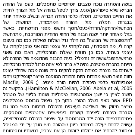
בושה והסתרה נוכח מצבים יומיומיים מתסכלים, כעס על ההורה
הבריא שלא סיפר/הגן/מנע, צורך לטפל בהורה אל מול הצורך לחיות
את החיים הפרטיים, חמלה כלפי ההורה הבריא ובשלב מאוחר יותר
בבגרות חמלה מול ההורה המתמודד, תחושות של
הכחשה/הדחקה/חרדה/כעס/חסך וחשש מפני תורשתיות. כאשר
בגיל מאוחר יותר ישנה הבנה של החווי ההורית המורכבת, מתרחשת
"התפוצצות של הבועה" בה הילד גדל ועולות שאלות כמו מה בעצם
קרה לי, מה הפסדתי, מה לקחתי על עצמי ומה אני מוכן לקחת על
עצמי בעתיד. כמו כן חוזרת שאלת הנורמליות, האם מה שאני
מרגיש/חושב/עושה זה נורמלי? בעת ההבנה שהדוגמה של ההורה לא
הייתה בהכרח מיטיבה, נהיה לא ברור לפי איזה סרגל למדוד נורמליות.
לעתים גם נוצרת כמיהה חזקה להקים בית שונה ממה שהילד עצמו
חווה ונוצר חשש מהורות היות וההורה המופנם מייצר קונפליקט ויחס
אמביוולנטי כלפי היכולת להיות הורה מיטיב. (Macfie, 2009 ;
Hamilton & McClellan, 2006; Abela et al, 2005). בהקשר זה
חשוב לציין כי ישנן אסטרטגיות טיפוליות שונות בליווי של מטופל
BPD אשר מצוי בשלב ההורי. בתוך כך טיפול מבוסס מנטליזציה
מייצר חיזוק של השליטה העצמית והיכולת לוויסות רגשי כמו גם
הגברת היכולת ליצירת קשרים בינאישיים אינטימיים ומספקים.
פסיכותרפיית הורה-ילד המבוססת על שיפור היכולת למנטליזציה,
עשויה להיות יעילה במיוחד כיוון שההורה חש מובן על ידי המטפל
ומסוגל להרחיב את יכולתו לזהות הן את צרכיו, רגשותיו ותפיסותיו