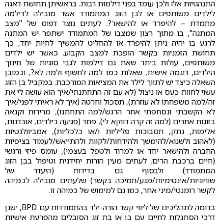
התנהגויות אלו ולכן עומד בפני דילמות רבות. בראשיתן תחושת דאגה
לילדים משותפים או לבן הזוג המתמודד אשר מובילה לדילמה
מתמדת – להיפרד או להישאר?. לעתים נוצר דפוס של "מצב
המתנה", בו מתוך רצון שמצבו של המתמודד ישתפר יש המתנה
לרגע בו יהיה ניתן להיפרד או להחליט להמשיך לחיות יחד, כך
תחושת הזמניות בקשר הופכת למצב הקבוע. כאשר יש ילדים
משותפים, עולות ביתר שאת גם דילמות לגבי סוגיות של חינוך
הילדים, דוגמה אישית, שאלות כמו למה לחשוף ולמה לא?, וכמובן
השאלה כיצד יש לתווך לילד את המציאות המורכבת. במקביל בן הזוג
עשוי לחוות כעס או ניצול (לא עם זה התחתנתי/איך הוא עושה לי את
זה/למה משפחתו לא עוזרת), תסכול וחרטה (איך לא ראיתי לפני/איך
לא הקשבתי ונסחפתי אחר הרגש/למה התחתנו), מרירות וקנאה
בזוגות אחרים (למה זה קרה דווקא לי), פחד (פגיעה בילדים, אובדנות,
אלימות, נתק, תסבוכות פליליות ו/או כלכליות), אמביוולנטיות
(לאהוב ולשנוא/להימשך ולהידחות/לקוות ולהתייאש/לעמוד בציפיות
החברה ולהישאר יחד או למרוד ולטפל בעצמי), עומס פיזי ורגשי
(חיים ברכבת הרים, לעתים מעין הורות יחידנית וטיפול בבן הזוג
המתמודד) ולבסוף גם בדידות (היעדר של
שוויוניות/אינטימיות/מגע/תמיכה בקשר) שלעתים מובילה לכמיהה
לקשר רומנטי/מיני אחר, כמו גם למימוש של כמיהה זו.
בדומה לתהליכים של ליווי קשר הורה-ילד בהתמודדות עם BPD, ישנן
דרכי הסתגלות לחיים עם בן או בת זוג הסובלים מהפרעת אישיות