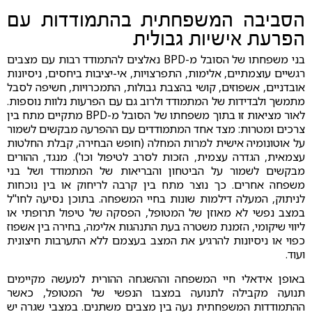
הסביבה המשפחתית בהתמודדות עם
הפרעת אישיות גבולית
בני משפחתו של הסובל מ-BPD נאלצים להתמודד רבות עם מצבים
רגשיים עוצמתיים, אלימות, התפרצויות, אי-יציבות ביחסים, ניסיונות
אובדניים, אשפוזים, קושי בהצבת גבולות, התמכרויות, חשיפה לסבל
מתמשך ולבדידות של המתמודד ולרוב גם עם הפרעות נלוות נוספות.
לאור מציאות זו בתוך משפחתו של הסובל מ-BPD מתקיים מתח בין
צרכים ומטרות: מצד אחד המתמודדים עם ההפרעה מבקשים לשמור
על אוטונומיה אישית למרות המחלה (חופש הבחירה, קבלת החלטות
עצמאית, הגדרה עצמית, הזכות לסרב לטיפול וכו'). מנגד, ההורים
מבקשים לשמור על הביטחון והבריאות של המתמודד ושל בני
משפחה אחרים. כך נוצר מתח בין קרבה לריחוק או בין נוכחות
לניתוק, המעלה דילמות שונות בחיי המשפחה. בתוכן נסיעה לחו"ל
במצב נפשי לא מאוזן של המטופל, הפסקה של טיפול תרופתי או
ליווי שיקומי, הזמנת משטרה בעת התנהגות אלימה, בחירה בין אשפוז
כפוי או ניסיונות להרגיע את המצב בעצמם ללא התערבות חיצונית
ועוד.
באופן אידאלי חיי המשפחה וההשגחה ההורית למעשה מקיימים
תנועה מקבילה לתנועה במצבו הנפשי של המטופל, כאשר
ההתמודדות המשפחתית נעה בין מצבים משתנים. במצבי שגרה יש