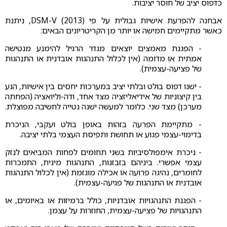
כדפוס יציב של חוסר יציבות.
אבחנה להפרעת אישיות גבולית על פי DSM-V (2013), ניתנת
כאשר מתקיימים חמישה או יותר מן הקריטריונים הבאים:
- הפגנת מאמצים יוצאים מגדר הרגיל להימנע מנטישה
אמתית או מדומה (אין לכלול התנהגות אובדנית או התנהגות
של פציעה-עצמית).
- ישנו דפוס בולט ובלתי יציב במערכות יחסים בין אישיות, הנע
בין קיצוניות של אידיאליזציה מצד אחד, ודה-וליואציה (הפחתה
מערכן) מצד שני. כלומר למעשה ישנה נטייה לחשיבה מפוצלת.
- מתקיימת הפרעה בזהות באופן בולט ועקבי, הניכרת
בדימוי-עצמי פגוע או תחושת ותפיסת העצמי בלתי יציבה.
- ניכרת אימפולסיביות בשני תחומים לפחות המביאים לנזק
עצמי אפשרי. ביניהם בזבזנות, התנהגות מינית, התמכרות
לחומרים, נהיגה פרועה או אכילה מוגזמת (אין לכלול התנהגות
אובדנית או התנהגות של פגיעה-עצמית).
- הפגנת התנהגויות אובדניות, כולל ברמיזות או באיומים, או
התנהגויות של פציעה-עצמית, החוזרות על עצמן.