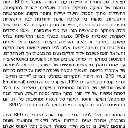
מציאות משפחתית זו מייצרת עבור ההורה הסובל מ-BPD רמות
גבוהות של מצוקה בתפקידו כהורה שעלולות להוביל לתוקפנות,
התעללות מתוך תסכול, היעדר יעילות וחוסר תקווה. אסטרטגיות
התקשרות, שנעות בין שליטה עוינת וחודרנית לבין התנהגויות
פסיביות ומנותקות רגשית, מייצרות סגנון התקשרות לא בטוח אצל
הילד. במחקר 'סיטואציית הזר', של מרי איינסוורת', 80% מהילדים
לאמהות הסובלות מ-BPD נמצאו כבעלי סגנון התקשרות בלתי
מאורגן. במחקר זה לאחר הפרידה הקצרה מהאם נראו הילדים
מתלבטים בין תשוקה לגשת אליה לבין חשש לעשות זאת: חלקם
ניגשו אל האם כשגבם אליה וחלקם נעצו בה מבטים אך לא התקרבו.
הפעוטות במחקר היו פחות קשובים ופחות מעוניינים באינטראקציה
עם אמם במהלך סיטואציה חופשית של משחק, בהשוואה לתינוקות
של אימהות בריאות. השפעה נוספת שיכולה להיות על ילדים להורים
בעלי BPD, היא היפוך תפקידים במהלכו נוצרים "ילדים הוריים".
זנריני ועמיתים במחקר מ-1997, הציעו כי נסיגה רגשית (Emotional
Withdrawal) של הדמות המטפלת העיקרית, מאלצת את הילד
לפתח אישיות של ילד הורי. בתוך אותה נסיגה רגשית, העדר הגנה
מהמטפל העיקרי וחוסר תיקוף של רגשות ומחשבות על ידו, הם
תסמינים של סביבה הקשורה בצורה חזקה להתפתחותה של BPD.
ההתמודדות של ילדים הגדלים עם הורה שסובל מ-BPD הינה
מורכבת, ארוכת שנים ומתלוות אליה דילמות ותחושות שונות
בהתאם לשלב בו נמצא הילד. במהלך השנים נוכל לפגוש אצלם