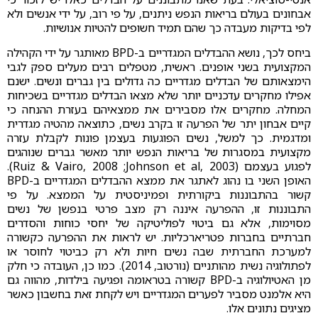
אבחונים בעולם בריאות הנפש ניתנים, על פי רוב, על ידי אנשים ולא
לפי בדיקות מעבדה כך שהם תמיד חשופים להטיות אנושיות.
ביחס לכך, נושא ההבדלים המגדריים ב-BPD מאותגר על ידי הקהילה
המקצועית בשני אופנים. ראשית, מטפלים רבים מעלים ספק לגבי
הימצאותם של הבדלים מגדריים כה גדולים בין גברים ונשים. ישנם
אפילו מחקרים עדכניים יותר שלא מצאו הבדלים מגדריים בשכיחות
המחלה. מחקרים אלו מסבירים את ממצאיהם בעזרת ההנחה כי
קיים אבחון יתר של הפרעה זו בקרב נשים, כתוצאה מהטיה מגדרית
ומדגמית. כך למשל, נשים הפוגעות בעצמן פונות לקבלת עזרה
מקצועית במסגרות של בריאות הנפש יותר מאשר גברים שנוהגים
לפגוע בעצמם (Ruiz & Vairo, 2008 ;Johnson et al, 2003).
האופן השני בו נהוג לאתגר את ממצא ההבדלים המגדריים ב-BPD
קשור בהתבוננות ביקורתית ופמיניסטית על הממצא. על פי
התבוננות זו, ההפרעה איננה רק מצב פרטי בנפשן של נשים
מסוימות, אלא גם ביטוי לפוליטיקה של יחסי כוחות והסדרים
חברתיים בחברות פטריארכליות. יש לראות את ההפרעה כקשורה
למערכת החברתית שבה נשים חיות ולא רק כביטוי לחוסר או
לפתולוגיה נשית מהותניים (נורטוב, 2014). כמו כן, העובדה כי חלק
מן האטיולוגיה ב-BPD קשורה בטראומה ופגיעה בילדות, מהווה גם
היא אלמנט מסביר לפערים המגדריים ויש לקחת זאת בחשבון כאשר
מציגים נתונים אלו.