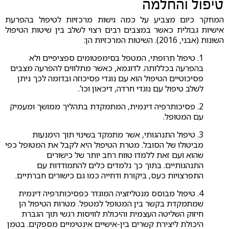
טיפול והחלמה
המחקר כיום מצביע על כמה גישות מרכזיות לטיפול בהפרעת
אישיות גבולית כאשר במצבים רבים רצוי לשלב בין שיטות הטיפול
השונות (אבני, 2016). השיטות המרכזיות הן:
1. טיפול תרופתי, המטפל בסימפטומים ספציפיים ולא
בהפרעה בכללותה. לדוגמא, כאשר מתלווים להפרעה מצבים
פסיכוטיים הטיפול הוא עם נוגדי פסיכוזה ובדומה לכך ניתן
לשלב טיפול עם נוגדי חרדה, דיכאון וכו'.
2. פסיכותרפיה דינמית, המתמקדת בתהליך ממושך ומעמיק
עם המטופל.
3. טיפול התנהגותי, אשר מתמקד בשינוי תוך הימנעות
מביטולו של הסובל. מטרת הטיפול היא לקבל את המטופל כפי
שהוא ועם זאת ללמדו טווח רחב יותר של כישורים
התנהגותיים. בתוך כך נלמדים כלים להתמודדות עם
התפרצויות כעס, ביקורת ודחייה כמו גם כישורים חברתיים.
4. טיפול מבוסס מנטליזציה המוגדר כפסיכותרפיה דינמית
שמתמקדת בקשר בין המטופל למטפל. מטרות הטיפול הן
חיזוק השליטה העצמית והיכולת לוויסות רגשי תוך הגברת
היכולת ליצירת קשרים בין-אישיים אינטימיים מספקים. בטמן