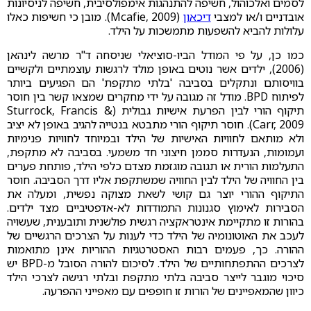
לסמים ואלכוהול, חשיפה להתנהגות אימפולסיבית, חשיפה לניסיונות
אובדניים ו/או למצבי
דיכאון
(Mcafie, 2009). מובן כי חשיפות כאלו
עלולות להביא להשפעות מתמשכות על הילד.
כמו כן, על פי המודל הביו-סוציאלי שניסחה ד"ר מרשה לינהאן
(2006), ילדים אשר נוטים באופן מולד לרגשות עוצמתיים ולקשיים
בוויסותם ונתקלים בסביבה 'בלתי מתקפת' הם הפגיעים ביותר
לפיתוח BPD. מודל זה מגובה על ידי מחקרים שמצאו קשר בין חוסר
תיקוף הורי לבין הפרעת אישיות גבולית (Sturrock, Francis &
Carr, 2009). חוסר תיקוף הורי מתבטא בנטייה להגיב באופן לא יציב
ולא מותאם לחוויות האישיות של הילד ובמיוחד לחוויות פנימיות
ועמומות, הנעדרות סממן חיצוני חד משמעי. בסביבה לא מתקפת,
התעלמות הורית או תגובה מוגזמת מצדם כלפי הילד, פותחת פערים
בין החוויה של הילד לבין החוויה שמשתקפת אליו דרך הסביבה. חוסר
התיקוף ההורי יוצר גם קושי לשאת מצוקה נפשית, ומעלה את
הסבירות לאימוץ סגנונות התמודדות לא-אדפטיביים מצד ילדים.
בהורות זו מתקיימת אינטראקציה רגשית פולשנית ותובענית, שעשויה
לעכב את האוטונומיה של הילד כדי לענות על הצרכים הרגשיים של
ההורה. כך, פעמים רבות האסטרטגיות ההוריות אינן מתואמות
לצרכים ההתפתחותיים של הילד. לסיכום להורה הסובל מ-BPD יש
סיכוי מוגבר לייצר סביבה בלתי מתקפת ובלתי רגישה לצרכי הילד
כיוון שהמאפיינים של הורות זו חופפים עם מאפייני ההפרעה.