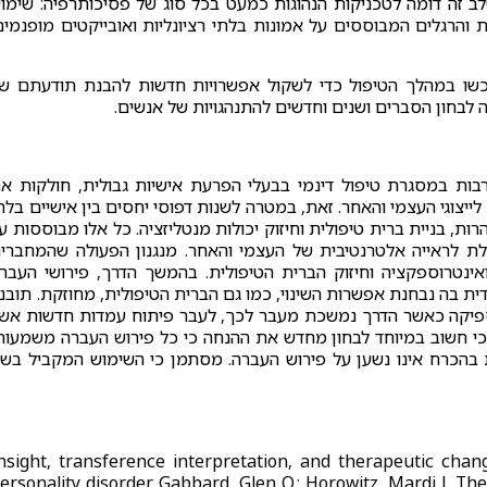
שלב זה דומה לטכניקות הנהוגות כמעט בכל סוג של פסיכותרפיה: שימו
ת והרגלים המבוססים על אמונות בלתי רציונליות ואובייקטים מופנמים
כשו במהלך הטיפול כדי לשקול אפשרויות חדשות להבנת תודעתם ש
בחון הסברים ושנים וחדשים להתנהגויות של אנשים.
בויות יעילות רבות במסגרת טיפול דינמי בבעלי הפרעת אישיות גבולית, חולקות א
לייצוגי העצמי והאחר. זאת, במטרה לשנות דפוסי יחסים בין אישיים בלת
רות, בניית ברית טיפולית וחיזוק יכולות מנטליזציה. כל אלו מבוססות ע
ולת לראייה אלטרנטיבית של העצמי והאחר. מנגנון הפעולה שהמחברי
ינטרוספקציה וחיזוק הברית הטיפולית. בהמשך הדרך, פירושי העבר
ית בה נבחנת אפשרות השינוי, כמו גם הברית הטיפולית, מחוזקת. תובנ
ספיקה כאשר הדרך נמשכת מעבר לכך, לעבר פיתוח עמדות חדשות אש
 כי חשוב במיוחד לבחון מחדש את ההנחה כי כל פירוש העברה משמעות
ת בהכרח אינו נשען על פירוש העברה. מסתמן כי השימוש המקביל בשנ
nsight, transference interpretation, and therapeutic cha
ersonality disorder. Gabbard, Glen O.; Horowitz, Mardi J. Th