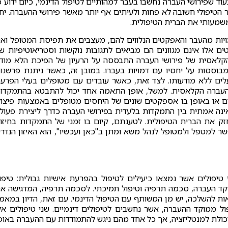
וד שפירושי העברה נחשבו בעבר למהותיים לטיפול הדינמי, כיום ידוע כ
שר הטיפולי חשובה לא פחות ולעיתים אף יותר מאשר פירושי ההעברה. יח
 משמעותי את הברית הטיפולית.
 דמויות מהעבר והאפקטים הנלווים להם, מעצבים את תפיסת המטופל וא
ים אלו אינם מגוונים הם מביאים לתגובות נוקשות וסטריאוטיפיות ש
הקלאסית של פירושי העברה התבססה על הרעיון של הפיכת הלא מוד
מבוססות על יחסיו עם דמויות בעברו. במובן זה, כאשר ניתנת פרשנו
ים ללא מודעותו. לצד זאת, כאשר עובדים עם מטופלים בעלי הפרע
ההעברה הקלאסית. למשל, אופן התאמה אחד יכול להתבטא בהתמקדו
 או באופן בו אספקטים שונים של היחסים מטופלים באמצעות פיצול
 דיכוטומיה שאינה אמתית בין התמקדות בלעדית בפירושי העברה כדרך ליצירת פעול
זק את הברית הטיפולית. לטענתם, קיום בו זמני של התמקדות בחיזו
ר למטפל ולמטופל לנהל משא ומתן ב"כאן ועכשיו", הוא האיזון הנדר
יפולים אשר נמצאו כיעילים לטיפול בהפרעת אישיות גבולית: טיפו
מוקד העברה, סכמה תרפיה וטיפול תמיכתי. לסכמה תרפיה, המדגישה א
ות להשלכה, יש מן המשותף עם הטיפול הדינמי. עם זאת, הדיון במאמ
ול ממוקד ההעברה, אשר נחשבים לטיפולים דינמיים. שני טיפולים אל
יכולת למנטליזציה, אך כל אחד מהם ניגש להתמודדות עם ההעברה באופ