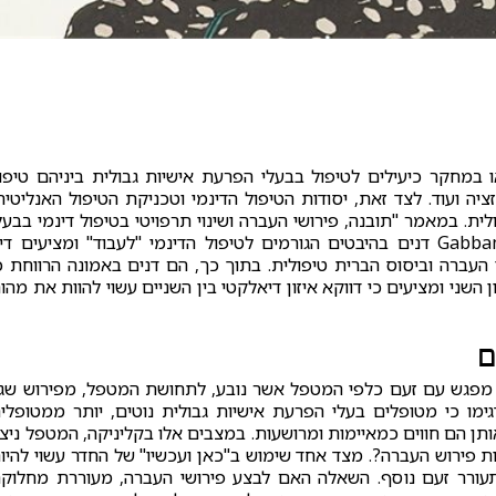
 במחקר כיעילים לטיפול בבעלי הפרעת אישיות גבולית ביניהם טיפו
ה ועוד. לצד זאת, יסודות הטיפול הדינמי וטכניקת הטיפול האנליטית
לית. במאמר "תובנה, פירושי העברה ושינוי תרפויטי בטיפול דינמי בבעל
הפרעת אישיות גבולית" משנת 2009, Gabbard & Horowitz דנים בהיבטים הגורמים לטיפול הדינמי "לעבוד" ומציעים די
העברה וביסוס הברית טיפולית. בתוך כך, הם דנים באמונה הרווחת כ
ני ומציעים כי דווקא איזון דיאלקטי בין השניים עשוי להוות את מהו
ם
 מפגש עם זעם כלפי המטפל אשר נובע, לתחושת המטפל, מפירוש שגו
ו כי מטופלים בעלי הפרעת אישיות גבולית נוטים, יותר ממטופלי
אותן הם חווים כמאיימות ומרושעות. במצבים אלו בקליניקה, המטפל ניצ
 פירוש העברה?. מצד אחד שימוש ב"כאן ועכשיו" של החדר עשוי להיו
תעורר זעם נוסף. השאלה האם לבצע פירושי העברה, מעוררת מחלוק