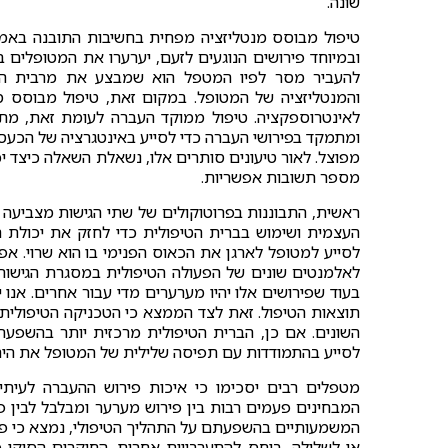
שונה.
טיפול מבוסס מנטליזציה מפחית בחשיבות התובנה באמצ
ובמיוחד פירושים הנוגעים לזעם, יערערו את המטופלים ב
להעביר מסר לפיו המטפל הוא שמבצע את מרבית החש
והמנטליזציה של המטופל. במקום זאת, טיפול מבוסס מ
לאינטרוספקציה. טיפול ממוקד העברה לעומת זאת, מתיי
ומתמקד בפירושי העברה כדי לסייע באינטגרציה של הכעס וש
מפוצל. לאור טיעונים סותרים אלו, נשאלת השאלה כיצד יכ
מספר תשובות אפשריות.
ראשית, התבוננות בפרוטוקולים של שתי הגישות מצביעה 
העצמית ושימוש בברית הטיפולית כדי לחזק את יכולת 
לסייע למטופל לארגן את הכאוס הפנימי בו הוא שרוי. אפ
לאלמנטים שונים של הפעולה הטיפולית במסגרת הגישות ה
בעוד שפירושים אלו יהיו מערערים מדי עבור אחרים. אנו 
השונים. אם כן, הברית הטיפולית מרכזית יותר בהשפעת
לסייע בהתמודדות עם תפיסה שלילית של המטופל את היחסי
מטפלים רבים יסכימו כי איכות פירוש ההעברה לעיתי
המבחינים פעמים רבות בין פירוש מערער ומבלבל לבין 
המשמעותיים בהשפעתם על התהליך הטיפולי, נמצא כי פיר
או לשלילה, ביחס להתערבויות אחרות. החוקרים הסיקו כ