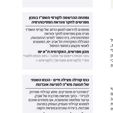
נפתחה ההרשמה לקורסי תשפ"ז במכון
מפרשים לחקר והוראת הפסיכותרפיה
מוזמנים להירשם למגוון הרחב של קורסי תשפ"ז
מבית מכון מפרשים לחקר והוראת
הפסיכותרפיה, בית הספר למדעי ההתנהגות,
ל
המכללה האקדמית תל אביב-יפו, המוצעים
,
לאנשי מקצוע בתחומי הטיפול.
י
מכון מפרשים, האקדמית ת"א יפו
ון
15% הנחת רישום עד 14/08 | 20% הנחה לחברי
י
הפ"י (לקורסים מוכרים) | לקורסים >>
ת
כנס קהילה מצילה חיים - הכנס השנתי
של תנועת מש"ה למניעת אובדנות
י
"כשהדברים מתפרקים: מסע קהילתי מפירוק
ם
לבנייה" - בתוך מציאות מורכבת של אובדן,
ב
ערעור ומלחמה מתמשכת, אנו מזמינים אתכם
ת
למפגש קהילתי מעמיק העוסק במניעת
ת
אובדנות, ביצירת עוגנים ובמציאת תקווה.