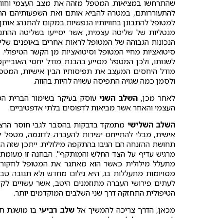
שהתרחשו במציאות. המטפל מזהה את מצב העצמי וחווית 
להתעוררותם, במטרה להביא אותם ואת השפעותיהם ההר
למטופל להתבונן בחוויותיו הנפשיות במקום להתנהג אותן.
מנטליות של שליטה עצמית, אשר יסייעו בשליטה ההתנה
הנכונות הגבוהה של המטופל לראות אחרים באופנים שליל
סיטואציות מחיי המטופל וסיטואציות מן הקשר הטיפולי. 
לשנותו, ולכן המטפל מסייע בהבנת מודל יחסי האוביי
מודל היחסים המעצב את תפיסותיו הבין אישיות, המטפל יכ
ולסמן כמה שגויה התפיסה עשויה להיות בהווה.
לאחר מכן,
השלב השני
עוסק בעיקר בשימור הברית הטי
העצמי והאחר אשר מביאות לדפוסים בלתי אדפטיביים.
השלב השלישי
מתמקד בדבקות בהסבר לגבי חוסר הרציו
אישית, מבלי להתייחס ישירות להעברה. לדוגמה, מטפל 
תחושת ההזנחה הם הגיבו בהתקפה מילולית. ייתכן שזה 
מרגיש עדיף על הצד החלש והמותקף". הבחנה זו מעומת
מתעלל מילולית כאשר הוא מאתגר את המטופל לחקור סיט
מסויומות מתעללות בו, היא גילום מחדש ולא תגובה טב
לעתים פירושי העברה מתוזמנים היטב, אשר עשויים לק
הטיפולית התחזקה דרך שני השלבים המוקדמים יותר.
מכאן, הדרך צריכה להמשיך אל
שלב רביעי
בו מושגת תו