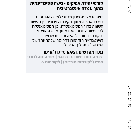
קורסי יחידת אפיקים - גישה פסיכודינמית
,
מתוך עמדה אינטגרטיבית
י
יחיזה זו מציעה מגוון מרחבי למידה העוסקים
בפסיכואנליזה מתוך חקירת החיבורים בין הגישות
השונות בתוך הפסיכואנליזה, ובין הפסיכואנליזה
לבין גישות אחרות. זאת מתוך מבט השוואתי
וביקורתי, החותר לראייה עדכנית שרואה
באינטגרציה הזדמנות לתפיסה שלמה יותר של
המטופל והתהליך הטיפולי.
מכון מפרשים, האקדמית ת"א יפו
15% הנחת רישום עד 14/08 | 20% הנחה לחברי
הפ"י (לקורסים מוכרים) | לקורסים >>
ל
ן
י
ת
,
י