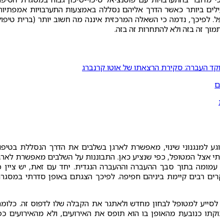
יעילים ביותר כאשר הדרך אליהם נסללה באמצעות התערבויות אמפתיות
 לפיכך, נדמה כי השאלה המרכזית איננה מה חשוב יותר (ברית טיפול
וך זה בזה ולא להתחרות זה בזה.
וקד העברה: סקירת הרצאתו של אוטו קרנברג
ם
וגע למנגנוני שינוי, מאפשרת לארגן בשלבים את הדרך הנסללת בטיפו
 אצל המטופל, כפי שנציע כאן. התבוננות על השלבים מאפשרת לארג
ומה בתוך סבך ההעברה וההעברה הנגדית. יחד עם זאת, יש ציין כ
קרים רבים קיימת ביניהם חפיפה. לפיכך הצגתם באופן סדרתי במסגר
לסייע למטופל לבחון מחדש ולאתגר את הקבלה שלו לדפוס זה. כלומר
תו כנובעת מהאופן בו הוא תופס את האירועים, ולא מהאירועים כפ