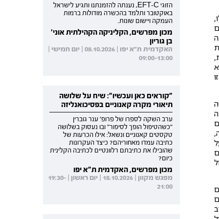
הזוגי EFT-C, נענתה להזמנתנו ותגיע לישראל
באוקטובר ותלמד בהכשרה מודולות ברמות
,
העמקה ויישום שונות.
ם
מכון מפרשים, הקליניקה הקהילתית אוני'
ה
בן גוריון
ת
האקדמית ת"א יפו | 08.10.2026 | יום חמישי |
,
09:00-13:00
א
ו
"קוראים כאן ועכשיו": שיח על שלושה
ה
תיאורי מקרה קאנוניים בפסיכואנליזה
ה
ערב השקה לספרו של פרופ' ענר גוברין
ם
"כשהטיפול הופך לסיפור" ובו נעסוק בשלושה
,
טקסטים קאנוניים ונשאל: אילו הכרעות של
ל
כתיבה עמדו מאחוריהם? כיצד העקרונות
שהובילו את כתיבתם רלוונטיים לכתיבה הקלינית
יים
כיום?
ל
מכון מפרשים, האקדמית ת"א יפו
מפגש מקוון | 18.10.2026 | יום ראשון | 19:30-
21:00
ם
ם
ב
ל