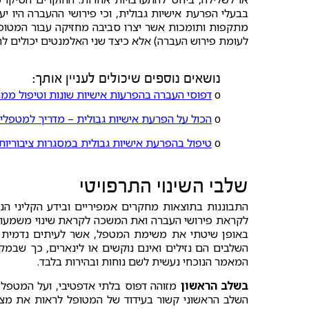
בבעלי הפרעת אישיות גבולית, וכי פירושי ההעברה היו 
מתקפות ותומכות אשר יצרו סביבה מחזיקה עבור המטופל.
לעומת פירוש העברה) אלא כיצד שני האלמנטים יכולים לתמ
נושאים נוספים שיכולים לעניין אותך:
ο
דפוסי העברה בהפרעות אישיות שונות וטיפול ממ
ο
הכול על הפרעת אישיות גבולית – מדריך למטפלי
ο
טיפול בהפרעת אישיות גבולית במסגרות ציבוריות
שלבי השינוי התרפויטי
התבוננות בתוצאות מחקרים אמפיריים ובידע הקליני הנ
לקראת פירושי העברה ואת המשכה לקראת שינוי משמעותי
באופן שיטתי את משימת המטפל, אשר לעיתים נדמית עמ
השלבים הם נזילים ואינם נוקשים או לינארים, כך שבמ
המאמר הנוכחי נעשית לשם נוחות ובהירות בלבד.
בשלב הראשון
מזוהה דפוס בלתי אדפטיבי, ועל המטפל 
השלב הראשוני קשור בעידוד של המטופל לראות את מצוק