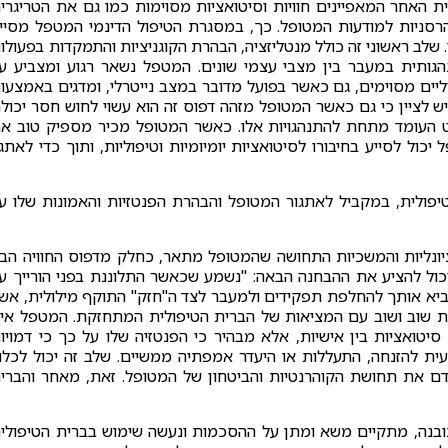
האחר המאפיינים חוויות וסיטואציות מסוימות כמו גם את הטריגרי
סניות למודעות המטופל. כך, במסגרת הטיפול הדינמי המטפל מסיי
 שלב ראשוני זה כולל מנטליזציה, הבהרת הקוגניציות והתמקדות בפעולו
גותית במעבר בין מצבי עצמי שונים. המטפל נשאר רגוע ומצביע ע
יים מסוימים, גם כאשר בפועל מדובר במצב נייטרלי, ומדגים באמצעו
יש לציין כי גם כאשר המטופל מזהה דפוס זה הוא עשוי לחוש חסר יכול
קט העומד מתחת להתנהגויות אלו. כאשר המטופל מכיר מספיק טוב א
ול לסייע בחיבורו לסיטואציות יומיומיות וטיפוליות, ותוך כדי לאתג
פולית, במקביל לאתגור המטופל והבהרת הפנטזיות והאמונות שלו ע
נליות והמשכיות התחושה שהמטופל מתאר, כחלק מדפוס החוויה הבי
יכול להציע את ההבחנה הבאה: "נשמע שכאשר התלוננת בפני הורייך ע
הביא אותך להחלפת תפקידים ולמעבר לצד ה"חזק" התוקף מילולית, אש
ת שוב ושוב עם המציאות של הברית הטיפולית המתחזקת. המטפל אינ
ואציות בין אישיות, אלא מבהיר כי הפנטזיה שלו על כך כי דמויו
עית להזנחה, התעללות או היעדר אמפתיה ממשיים. שלב זה יכול לכלו
דם את תחושת הקוהרנטיות והביטחון של המטופל. זאת, מאחר והברי
בנה, מתקיים משא ומתן על ההסכמות ונעשה שימוש בברית הטיפולי