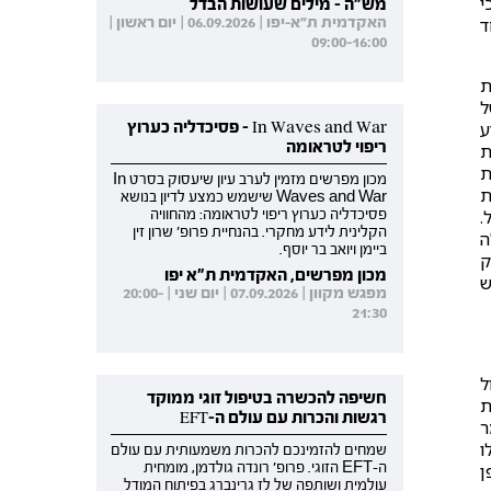
י
מש"ה - מילים שעושות הבדל
האקדמית ת"א-יפו | 06.09.2026 | יום ראשון |
ד
09:00-16:00
ת
ל
In Waves and War - פסיכדליה כערוץ
ע
ריפוי לטראומה
ת
ת
מכון מפרשים מזמין לערב עיון שיעסוק בסרט In
ת
Waves and War שישמש כמצע לדיון בנושא
.
פסיכדליה כערוץ ריפוי לטראומה: מהחוויה
הקלינית לידע מחקרי. בהנחיית פרופ' שרון זין
ה
ביימן ויואב בר יוסף.
ק
מכון מפרשים, האקדמית ת"א יפו
ש
מפגש מקוון | 07.09.2026 | יום שני | 20:00-
21:30
ל
חשיפה להכשרה בטיפול זוגי ממוקד
ת
רגשות והכרות עם עולם ה-EFT
ר
ו
שמחים להזמינכם להכרות משמעותית עם עולם
ה-EFT הזוגי. פרופ' רונדה גולדמן, מומחית
ן
עולמית ושותפה של לז גרינברג בפיתוח המודל