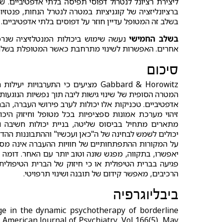
ליצירת רציונל לנטרול דפוסי תפיסה בלתי אדפטיביים. 
ברציונליזציה של קוגניציות במטרה לנטרל הנחות, פנטזיו
בשלב זה המטופל עדיין חוזר על דפוסים בלתי אדפטיביים.
בשלב החמישי
נעשה שימוש ביכולות המנטלזיציה שנר
אחרים. האפשרות לשינוי מתרחבת כאשר המטופלת בשלה ל
סיכום
Gabbard & Horowitz מציעים כי התער
המטרה הסופית של שינוי גישות ליבה תוך נפשיות הנוגעות 
אדפטיביים. טכניקות אלו יכולות לערב פירושי העברה, הבה
זיהוי מערכת אמונות ספציפיות בכל מטופל וחיזוק היכ
מתארים מתחיל בביסוס שליטה, בניית יכולות חשיבה וא
יכולים לשמש לבחינה של ה"כאן ועכשיו" וההתבוננות ההדד
על המקורות ההתפתחותיים של חוויות ההעברה אינה מ
יאפשרו, בתקווה, מפגש שונה וטוב יותר עם האחר. דומה
פגיעה בברית הטיפולית או כי חיזוק של הברית הטיפולי
הרכיבים, מאפשר קידום של תובנה ושינוי תרפויטי.
ביבליוגרפיה
nge in the dynamic psychotherapy of borderline
e American Journal of Psychiatry, Vol 166(5), May