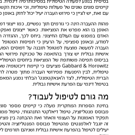
בסיסית בנוגע לפעולה הטיפולית בפסיכותרפיה דינמית. בע
קיימים סוגים שונים של פעולות טיפוליות, וכי איכות הק
עם זאת, יש לציין כי פירוש העברה יעיל יכול לחזק באופן
מהות ההעברה הינה כי גורמים תוך נפשיים, כמו ייצוגי
האופן בו הוא מפרש את המציאות. כאשר ייצוגים ואפקט
האדם במפגש עם העולם החיצוני. ביחס לכך, ההגדרה 
למודע, ובאופן ספציפי, על הרעיון כי תפיסות המטופל 
העברה למעשה מוצעת למטופל תובנה על דפוסים הפועל
אישיות גבולית יש צורך בהתאמה של טכניקת פירושי 
בביסוס תפיסה משותפת של המציאות ביחסים הטיפוליים
Gabbard & Horowitz מציעים כי קיימת
טיפולית, לבין הימנעות מפירושי העברה מתוך מטרה לח
הברית הטיפולית, לצד ה'אנאקטמנט' הבלתי נמנע המאפש
בטיפול דינמי עם הפרעת אישיות גבולית.
מה גורם לטיפול לעבוד?
בחינת הספרות המחקרית מעלה כי קיימים מספר סוגי ט
מבוסס מנטליזציה, טיפול דיאלקטי התנהגותי, טיפול מ
תפקיד האמונות על העצמי והאחר ואת ההבחנה בין מציא
זה יוגבל לאלמנטים מהטיפול מבוסס המנטליזציה והטיפ
יעילים לטיפול בהפרעת אישיות גבולית ושניהם תורמים ל