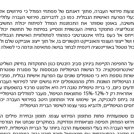
עות פירושי העברה, מתוך דאגתם של מפתחי המודל כי פירושים אלו
עלי הפרעת האישיות הגבולית. כמו כן, לדבריהם, פירושי העברה עלולי
יבה, באופן שסותר את התכווננות המודל לפיתוח יכולת החשיב
נטליזציה מתמקד בחוויה העכשווית ומסייע בפיתוח של תחושת יכול
חס אל כעס בלתי אינטגרטיבי כמהותי לפתולוגיית האישיות הגבולית
ל ייצוגי העצמי והאובייקט הקשורים בו, אל תוך ייצוג אובייקט שלם ול
ול מטפל באוריינטציה דינמית לבחור בגישה מתאימה ונדמה כי לשאלה ז
על החפיפה הקיימת ביניהן סביב היבטים כגון התמקדות בחיזוק השליט
האינטרוספקציה. כל הגישות הטיפוליות מבוססות על מסגרת שמטרת
שרות נוספת היא כי מטופלים שונים עם הפרעת אישיות גבולית, מגיבי
טיפוליות השונות. חלק מהמטופלים יהיו נגישים יותר לפירושי העברה
יודעים כיום, כי ברית טיפולית טובה דיה היא אלמנט מרכזי בהשפעתו ע
תוצאות הטיפול. זאת לצד הממצא כי הטכניקה הטיפולית אחראית רק ל-12%-15% מתוצאות הטיפול, מעבר למודלים הטיפול
ה ביחס לטכניקה, אך שימוש זהיר ומתוזמן היטב בפירושי העברה יכו
ם הטיפוליים, ולהביא בפני עצמו לשיפור הברית הטיפולית.
ם משמעותית פחות מתזמון הפירוש עצמו. תזמון ובחירת מילים ה
פירוש המחזק תפיסה מציאותית ומדויקת. במחקרים שבחנו את הגורמי
ושי העברה היו בעלי המשמעות הרבה ביותר על הברית הטיפולית, לחיו
י מדובר בהתערבויות עם פוטנציאל סיכוי-סיכון גבוה במסגרת הטיפו