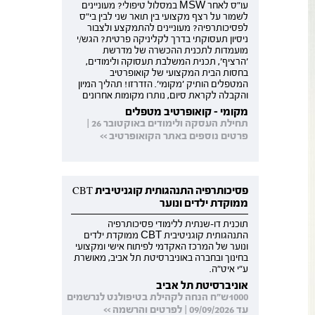
עו"ס לאחר MSW במסלול טיפולי? מעוניינים
לשמור על רצף מקצועי בין תואר שני לבין בי"ס
לפסיכותרפיה? מעוניינים להתמקצע ולצבור
ניסיון תעסוקתי בדרך לקליניקה פרטית? הגש/י
מועמדות לתכנית ההכשרה של מדרשת
'הרציף', תכנית המשלבת תעסוקה ולימודים,
בחסות הבית המקצועי של קואופרטיב
המטפלים הותיק 'מקומי'. הזדרזו! תהליך המיון
והקבלה לקראת סיום, נותרו מקומות אחרונים
מקומי - קואופרטיב מטפלים
תחילת העסקה ולימודים באוקטובר 26 |
פרטים נוספים באתר הקואופרטיב >>
פסיכותרפיה התנהגותית קוגניטיבית CBT
ממוקדת ילדים ונוער
תוכנית דו-שנתית ללימודי פסיכותרפיה
התנהגותית קוגניטיבית CBT ממוקדת ילדים
ונוער של המרכז האקדמי לפיתוח אישי ומקצועי
בחינוך ובחברה באוניברסיטת תל אביב, מאושרת
ע"י איט"ה.
אוניברסיטת תל אביב
1000ש"ח הנחה לקהילת בטיפולנט לנרשמים
עד 09/09/2026 | לפרטים והרשמה >>