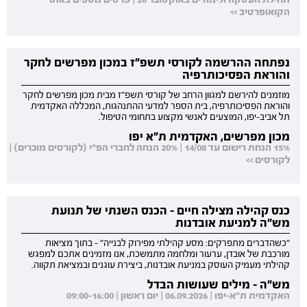
הקואופרטיב >>
נפתחה ההרשמה לקורסי תשפ"ז במכון מפרשים לחקר
והוראת הפסיכותרפיה
מוזמנים להירשם למגוון הרחב של קורסי תשפ"ז מבית מכון מפרשים לחקר
והוראת הפסיכותרפיה, בית הספר למדעי ההתנהגות, המכללה האקדמית
תל אביב-יפו, המוצעים לאנשי מקצוע בתחומי הטיפול.
מכון מפרשים, האקדמית ת"א יפו
15% הנחת רישום עד 14/08 | 20% הנחה לחברי הפ"י (לקורסים מוכרים) |
לקורסים >>
כנס קהילה מצילה חיים - הכנס השנתי של תנועת
מש"ה למניעת אובדנות
"כשהדברים מתפרקים: מסע קהילתי מפירוק לבנייה" - בתוך מציאות
מורכבת של אובדן, ערעור ומלחמה מתמשכת, אנו מזמינים אתכם למפגש
קהילתי מעמיק העוסק במניעת אובדנות, ביצירת עוגנים ובמציאת תקווה.
מש"ה - מילים שעושות הבדל
האקדמית ת"א-יפו | 06.09.2026 | יום ראשון | 09:00-16:00