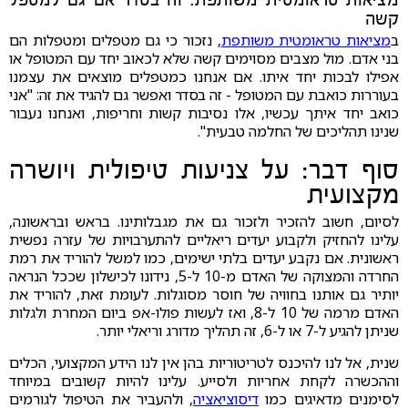
מציאות טראומטית משותפת: זה בסדר אם גם למטפל
קשה
ב
מציאות טראומטית משותפת
, נזכור כי גם מטפלים ומטפלות הם
בני אדם. מול מצבים מסוימים קשה שלא לכאוב יחד עם המטופל או
אפילו לבכות יחד איתו. אם אנחנו כמטפלים מוצאים את עצמנו
בעוררות כואבת עם המטופל - זה בסדר ואפשר גם להגיד את זה: "אני
כואב יחד איתך עכשיו, אלו נסיבות קשות וחריפות, ואנחנו נעבור
שנינו תהליכים של החלמה טבעית".
סוף דבר: על צניעות טיפולית ויושרה
מקצועית
לסיום, חשוב להזכיר ולזכור גם את מגבלותינו. בראש ובראשונה,
עלינו להחזיק ולקבוע יעדים ריאליים להתערבויות של עזרה נפשית
ראשונית. אם נקבע יעדים בלתי ישימים, כמו למשל להוריד את רמת
החרדה והמצוקה של האדם מ-10 ל-5, נידונו לכישלון שככל הנראה
יותיר גם אותנו בחוויה של חוסר מסוגלות. לעומת זאת, להוריד את
האדם מרמה של 10 ל-8, ואז לעשות פולו-אפ ביום המחרת ולגלות
שניתן להגיע ל-7 או ל-6, זה תהליך מדורג וריאלי יותר.
שנית, אל לנו להיכנס לטריטוריות בהן אין לנו הידע המקצועי, הכלים
וההכשרה לקחת אחריות ולסייע. עלינו להיות קשובים במיוחד
לסימנים מדאיגים כמו
דיסוציאציה
, ולהעביר את הטיפול לגורמים