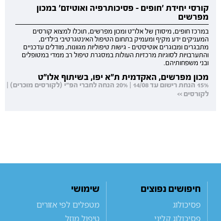
קורסי יחידת 'חופים - פסיכותרפיה ואוטיזם' במכון
מפרשים
במרכז חופים, מיסודן של אלו"ט ומכון מפרשים, תוכלו למצוא קורסים
המעניקים ידע מקיף ומעמיק בתחום הטיפול האינטגרטיבי בילדים,
מתבגרים ומבוגרים אוטיסטים - גישות טיפוליות מגוונות, מודלים עדכניים
והתערבויות לסוגיות מרכזיות העולות במסגרת טיפול רב ממדי במטופלים
ובני משפחותיהם.
מכון מפרשים, האקדמית ת"א יפו, בשיתוף אלו"ט
15% הנחת רישום עד 14/08 | 20% הנחה לחברי הפ"י (לקורסים מוכרים) |
לקורסים >>
חיפושים נפוצים
שימושי
פסיכולוג
מטפלים לפי אזורים
פסיכולוג קליני
טיפול מוזל