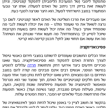
מתפקוד לימבי (של המערכת הלימבית) לתפקוד קוגניטיבי, וניתן
לעשות זאת בדיוק דרך ניתוב של האדם לפעולה. אותו יצר טבעי
המתעורר במצב הישרדותי לפעול, הוא היצר שנרצה למנף כעת.
אנו מעבירים את מרכז השליטה של האדם לאזור קוגניטיבי. לשם כך
נרצה לשאול את מי שעומד מולנו – מה את יכולה לעשות לגבי מה
שמפחיד אותך כעת? מה אתה יכול לעשות היום בשעות הקרובות
שיוכל לסייע לך בהתמודדות? מה תעשו אחרי שננתק את השיחה?
מה את עושה אם תחווי שוב לחץ? תכנון קדימה הוא קריטי.
פסיכואדיוקציה
אחד הכלים החשובים שעומדים לרשותנו במצבי חירום כאנשי טיפול
לצורך החזרת האדם לתפקוד הוא פסיכואדיוקציה. בעוד שאנו
מכירים ויודעים כיצד אירועי דחק ותחושות
חרדה
עלולים להופיע
במישור הגופני, אנשים רבים אינם מבינים מה קורה להם במצב
החירום בו הם נמצאים. הידע שאנו יכולים לתת נותן מצד אחד מענה
של גיוס חלקים קוגניטיביים של האדם, תוך שמצד שני הוא מנרמל
ומאפשר לגיטימציה של תופעות פיזיולוגיות שונות (הקאה, הזעה,
עייפות, פעילות מעיים מוגברת, קוצר נשימה ועוד). כאשר תופעות
אלו מתרחשות מבלי שלאדם יש הסבר, רמות הסטרס עולות.
בהקשר זה חשוב לציין כי באופן שיכול להיות הפוך לאינטואיציה של
חלקנו, כאשר האדם מפגין רעד, עלינו לעזור לו לנוע ולהגדיל את טווח