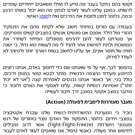
וקושי בהם נתקל בעבר מה סייע לו ואילו משאבים ייחודיים עומדים
לרשותו. כמובן עלינו לעזור לאדם לבחון מה הוא יכול באותו הרגע
וכמה, כלומר למנן ולווסת את הדרכים שלו ל
חוסן
האישי.
בעבודה עם הורים במיוחד חשוב שלא לקחת מהם את התפקיד
ההורי מול הילד. אמנם אנו פוגשים אנשים במצבים קשים ומפרקים,
אך מטרתנו לעזור להם להרגיש מסוגלים. הפיתוי לשחרר את
המושכות ולתת למישהו אחר להגיד לי מה לעשות הוא גדול, כי ישנה
חוויה של חוסר אונים, אך עלינו לחשוב בטווח הארוך יותר ולהיזהר לא
לעודד לפירוק.
בהמשך לכך, אף על פי שאנחנו שם כדי לתמוך באדם, אנחנו רוצים
להימנע מעידוד ההצפה הרגשית. מותר לבטא קושי במגוון דרכים,
כולל בכי, אך כאשר אנחנו נכנסים לאמירות קצה ("אני לא יכול
יותר") ואמירות רגשיות קשות, עלינו לאסוף את האדם ולזכור כי
מדובר במצב אקוטי. כמובן, דרך חיבור לעשייה.
מעבר מעוררות לימבית לפעולה (Action)
נזכיר כי המערכת ההישרדותית-רגשית שלנו עוברת אקטיבציה
במצבי חירום. כלומר, התפקוד של האדם מצוי באזורים של רגש
ומנגנוני הישרדות (Fight-Flight-Freeze) אשר לרוב מובילים
לחיפוש אחר פעולה. כאנשי טיפול, אנו שואפים לעזור לאדם לעבור