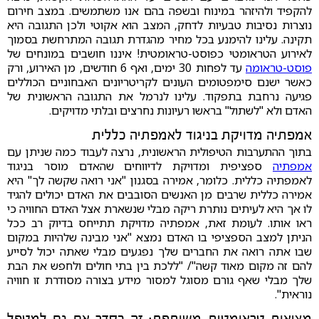
להקפיד ולהיזהר במינוח ובשפה בהם אנו משתמשים. במצב חירום
נוצרות נסיבות טבעיות לדחק, המצב הוא אקוטי ולכן התגובה היא
תקינה. עלינו להימנע בכל מחיר מהגדרת תגובה המתרחשת בסמוך
לאירוע הטראומטי כפוסט-טראומטית! איננו חושבים במונחים של
פוסט-טראומה
עד לפחות 30 ימים, ואף 6 חודשים, מן האירוע, ורק
כאשר ישנם סימפטומים העונים לקריטריונים האבחוניים הכוללים
פגיעה נרחבת בתפקוד. עלינו לנרמל את התגובה הראשונית של
האדם ולא "לשתול" בראשו רעיונות נחרצים ובלתי מדויקים.
אמפתיה מדויקת בניגוד לאמפתיה כללית
בתוך ההתערבות הטיפולית הראשונית, נרצה לעבוד כמה שניתן עם
אמפתיה
ספציפית ומדויקת לדיווחים שהאדם מוסר בניגוד
לאמפתיה כללית. כלומר, אמירה בסגנון "אני רואה שקשה לך" היא
אמירה כללית שרבים מן האנשים הסובבים את האדם יכולים להגיד
לו אך היא לעיתים נותרת ריקה מבלי שנשארת אצל האדם החוויה כי
ראו אותו. לעומת זאת, אמפתיה מדויקת תתייחס בדיוק רב ככל
הניתן למצב הספציפי בו האדם נמצא "אני מבינה שלהיות במקום
שבו אתה רואה את החברים שלך נפגעים מבלי שאתה יכול לסייע
להם זה מקום מאוד קשה"/ "ללכת בין בתי חולים ולחפש את הבת
שלך מבלי שאף גורם מסוגל למסור מידע בצורה מסודרת זו חוויה
נוראית".