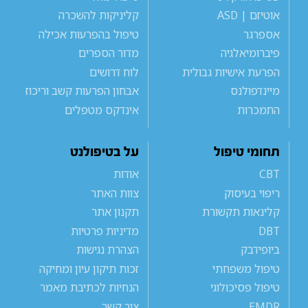
אוטיזם | ASD
קליניקות להשכרה
אספרגר
טיפול בהפרעות אכילה
פיברומיאלגיה
מדור הספרים
הפרעת אישיות גבולית
לוח דרושים
מיינדפולנס
אבחון הפרעות קשב וריכוז
התמכרות
אינדקס מטפלים
תחומי טיפול
על בטיפולנט
CBT
אודות
ריפוי בעיסוק
צוות האתר
קלינאות תקשורת
תקנון אתר
DBT
מדיניות פרטיות
ביופידבק
הצהרת נגישות
טיפול משפחתי
זכות תיקון עיון ומחיקה
טיפול פסיכולוגי
הנחיות לכתיבת מאמר
EMDR
צור קשר