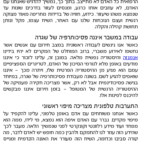
הרפואית כל האדם לא מתייצב. בתוך כך, נמשיך להדגיש שאנחנו עם
האדם, לא עוזבים אותו כרגע, ומנסים לעזור בדרכים שונות עד
שנמצא משהו שיעזור. כידוע, חוויה של בדידות מחריפה מאוד מצוקה
רגשית ועצם הנוכחות שלנו עם האחר, השיח עצמו, מקל ונותן
תחושת קהילה והקלה.
עבודה במשבר איננה פסיכותרפיה של שגרה
כאשר אנו ניגשים לעבודה ראשונית במצב חירום עם אנשים אשר
נחשפו לאירוע משברי, ברוב המוחלט של המקרים לא יהיו בידינו
אנמנזה
והיסטוריה נפשית מלאה. במובן זה, עלינו לזכור כי איננו
מודעים באופן מלא לגורמי הסיכון של האדם, לטריגרים הספציפיים
עמם הוא מגיע מן ההיסטוריה הפרטית שלו, ויתרה מכך – איננו
שואפים להגיע לשם. בשונה מעבודת פסיכותרפיה של שגרה, במיוחד
בגישה פסיכודינמית אבל לא רק, אשר מצריכה חקירה מעמיקה של
ההיסטוריה הרגשית של המטופל – בזמן חירום איננו מבקשים
להיכנס לפינות אלו.
התערבות טלפונית מצריכה מיפוי ראשוני
כאשר אנחנו משוחחים עם אדם באופן טלפוני, עלינו להקפיד על
מיפוי מקדים. נברר עם האדם איפה הוא נמצא, מי לידו, ממה הוא
מפחד ועוד מידע רלוונטי וקונקרטי לפני שנמשיך הלאה. מעבר לכך
שהידע הזה עוזר לנו להתמקם ולהבין כמה חופש יש לאדם לדבר, מה
קורה סביבו וכדומה, השיח הזה מעורר את האונה הקדמית ומגייס