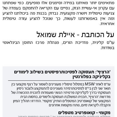
מתאימים יותר מאיתנו במידה וסימנים אלו מופיעים. כפי שפתחנו
עם עקרון אי-עשיית הנזק, נסיים עם הקריאה להתמקם בעמדה של
צניעות טיפולית ויושרה מקצועית. נבדוק בכנות מה ביכולתנו להציע
ומה אין באפשרותנו לעשות, כך שנוכל להציע עזרה טיפולית
אחראית.
על הכותבת - איילת שמואל
עו"ס קלינית, מדריכת הורים, מנהלת מרכז החוסן הבינלאומי
בשדרות.
'הרציף': תעסוקה לפסיכותרפיסטים בשילוב לימודים
בקליניקה בפלורנטין
עו"ס לאחר MSW במסלול טיפולי? מעוניינים לשמור על רצף מקצועי בין
תואר שני לבין בי"ס לפסיכותרפיה? מעוניינים להתמקצע ולצבור ניסיון
תעסוקתי בדרך לקליניקה פרטית? הגש/י מועמדות לתכנית ההכשרה של
מדרשת 'הרציף', תכנית המשלבת תעסוקה ולימודים, בחסות הבית
המקצועי של קואופרטיב המטפלים הותיק 'מקומי'. הזדרזו! תהליך המיון
והקבלה לקראת סיום, נותרו מקומות אחרונים
מקומי - קואופרטיב מטפלים
תחילת העסקה ולימודים באוקטובר 26 | פרטים נוספים באתר