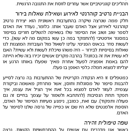
תהליכים קוגניטיביים אשר עוזרים לווסת את התגובה הרגשית.
הבניית נרטיב קוהרנטי לאירוע ושאילת שאלות בירור
חלק ממה שנרצה שיקרה בהתערבות ראשונית הוא יצירת נרטיב
קוהרנטי לאירוע אצל האדם שעבר אותו. כלומר, נעודד את האדם
לספר שוב ושוב את הסיפור שלו בשאיפה להשלים חורים בסיפור
במסגור אדפטיבי (להתמקד במה כן עשו במקום מה לא עשו), כדי
לעשות סדר בכאוס הפנימי. עלינו לשאול מול העובדות המוצגות לנו
שאלות בסיסיות לבירור – היה משהו שיכלת לעשות ולא עשית? האם
לא עשית את זה בכוונה? בהרבה מקרים אנשים יכירו בזה שלא הייתה
להם באמת אופציה לפעול אחרת מאיך שפעלו באותו הרגע או
יצליחו למצוא חמלה כלפי האופן בו פעלו.
כמטפלים זו היא הנקודה הקריטית של ההתערבות בה נרצה לסייע
להבנות סיפור של מסוגלות וחוסן, אשר מתרחק מאשמה וביקורת
עצמית. לעזור לאדם למצוא בכל זאת איך הציל את עצמו, איך
תפקד תחת הנסיבות (להתחבא ולשמור על עצמך בחיים זה גם
פעולה ותפקוד). עם זאת, כמובן, נימנע מעיוות הסיפור של האדם,
הוספת אלמנטים שלא היו שם או כפייה של גרסה שלנו לסיפור על
האדם.
שפה טיפולית זהירה
כאשר אנו מדברים עם אנשים על ההתרחשויות הקשות, נרצה