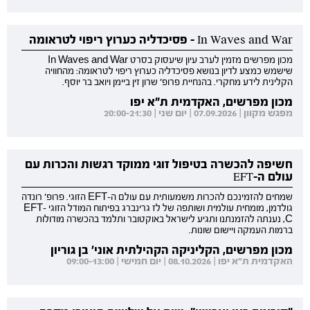
In Waves and War - פסיכדליה כערוץ ריפוי לטראומה
מכון מפרשים מזמין לערב עיון שיעסוק בסרט In Waves and War
שישמש כמצע לדיון בנושא פסיכדליה כערוץ ריפוי לטראומה: מהחוויה
הקלינית לידע מחקרי. בהנחיית פרופ' שרון זין ביימן ויואב בר יוסף.
מכון מפרשים, האקדמית ת"א יפו
מפגש מקוון | 07.09.2026 | יום שני | 20:00-21:30
חשיפה להכשרה בטיפול זוגי ממוקד רגשות והכרות עם
עולם ה-EFT
שמחים להזמינכם להכרות משמעותית עם עולם ה-EFT הזוגי. פרופ' רונדה
גולדמן, מומחית עולמית ושותפה של לז גרינברג בפיתוח המודל הזוגי EFT-
C, נענתה להזמנתנו ותגיע לישראל באוקטובר ותלמד בהכשרה מודולות
ברמות העמקה ויישום שונות.
מכון מפרשים, הקליניקה הקהילתית אוני' בן גוריון
האקדמית ת"א יפו | 08.10.2026 | יום חמישי | 09:00-13:00