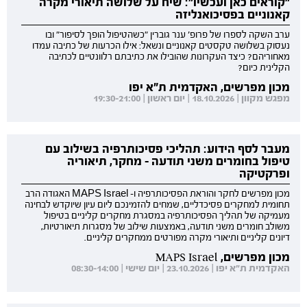
"קוראים כאן ועכשיו": שיח על שלושה תיאורי מקרה
קאנוניים בפסיכואנליזה
ערב השקה לספרו של פרופ' ענר גוברין "כשהטיפול הופך לסיפור" ובו
נעסוק בשלושה טקסטים קאנוניים ונשאל: אילו הכרעות של כתיבה עמדו
מאחוריהם? כיצד העקרונות שהובילו את כתיבתם רלוונטיים לכתיבה
הקלינית כיום?
מכון מפרשים, האקדמית ת"א יפו
מפגש מקוון | 18.10.2026 | יום ראשון | 19:30-21:00
מעבר לסף הידוע: תהליכי פסיכותרפיה בשילוב עם
טיפול בחומרים משני תודעה - מחקר, תיאוריה
ופרקטיקה
מכון מפרשים לחקר והוראת הפסיכותרפיה ו- MAPS Israel האגודה הרב
תחומית למחקרים פסיכדליים, שמחים להזמינכם ליום עיון שיוקדש לבחינה
מעמיקה של תהליך הפסיכותרפיה במסגרת מחקרים קליניים בטיפול
משולב חומרים משני תודעה, באמצעות שילוב של מסגרות תיאורטיות,
דיונים קליניים ותיאורי מקרה מפורטים ממחקרים קליניים.
מכון מפרשים, MAPS Israel
האקדמית ת"א יפו | 23.10.2026 | יום שישי | 08:30-14:00