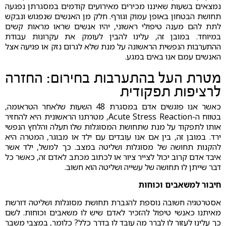
נמצאים בשעות שאיננו מכירים מאירועים קודמים במסגרתן נפגעה
תחושת הבטחון באופן עמוק וגורף. חלק מן האנשים שנפגוש ונבקש
לתת להם מענה טיפולי ראשוני, יהיו אנשים שראו מראות קשים
במיוחד. במובן זה, עלינו להבין לעומק את עקרונות עבודת
ההתערבות הנפשית הראשונה על מנת שלא לגרום נזק או פגיעה אצל
האנשים עמם אנו באים במגע.
מטרת העל בהתערבות בחירום: החזרה
לרציפות תפקודית
כאשר אנו פוגשים אדם במסגרת 48 השעות שלאחר הטראומה,
בטווח ה-Acute Stress Reaction, מטרתנו הראשונית היא להחזיר
אותו לתפקוד על מנת שתחושת המסוגלות שלו תעלה והלחץ הנפשי
ירד. במובן זה, בין אם אנו עובדים עם ילד או מבוגר, המטרה היא
להקנות תחושה של מסוגלות ושליטה במצב. כך למשל, ילד אשר
איבד אדם קרוב יכול לצייר ציור או לכתוב מכתב לאדם זה, כאשר כל
דבר שייתן לו תחושה של עשייה ושליטה הוא חשוב.
חיבור למשאבים וכוחות
אסטרטגיה חשובה נוספת להגברת תחושת מסוגלות ושליטה דורשת
מאיתנו כאנשי טיפול להזכיר לאדם שיש לו משאבים וכוחות. לשם
כך עלינו לעזור לו לברר מה עובד לו בדרך כלל? כלומר, במצבי משבר