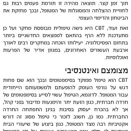
תוך זמן קצר. תוצאה מהירה זו תורמת פעמים רבות גם
לחוויית ההצלחה והמסוגלות של המטופל, ובכך מחזקת את
הביטחון והדימוי העצמי.
זאת ועוד, CBT היא גישה טיפולית מבוססת מחקר ועל כן
מתעדכנת ללא הרף בהתאם לממצאים החדשניים ביותר
בתחום הפסיכולוגיה. יעילותו הוכחה במחקרים רבים לאורך
ארבעת העשורים האחרונים, במגוון אדיר של הפרעות
ואוכלוסיות.
מצומצם ואינטנסיבי
CBT הוא טיפול ממוקד בסימפטומים ובכך הוא שם פחות
דגש על גורמי העומק להופעתם ולמשמעותם הייחודית
עבור המטופל. לדוגמא, הטיפול עשוי לסייע בסימפטומים של
חרדה חברתית, כגון הזעת יתר והימנעות מדיבור בפני קהל,
אך לא בהכרח יעסוק בסיבות בגינן התפתחה החרדה
החברתית. כמו כן, חשוב לזכור כי טיפול מסוג זה דורש
אקטיביות רבה מצד המטופל, כגון ביצוע של שיעורי הבית