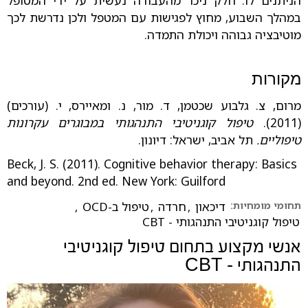
הניתנים לו. חלק ניכר מהעבודה נעשית על ידי המטופל
במהלך השבוע, מחוץ לפגישות עם המטפל ולכן נדרשת לכך
מוטיבציה גבוהה ויכולת התמדה.
מקורות
מרום, צ. גלבוע שכטמן, ד. מור, נ. ומאיירס, י. (עורכים)
(2011).
טיפול קוגניטיבי התנהגותי במבוגרים עקרונות
טיפוליים.
תל אביב, ישראל: דיונון.
Beck, J. S. (2011). Cognitive behavior therapy: Basics
and beyond. 2nd ed. New York: Guilford
תחומי מומחיות:
דיכאון
,
חרדה
,
טיפול ב-OCD
,
טיפול קוגניטיבי התנהגותי - CBT
אנשי מקצוע בתחום
טיפול קוגניטיבי
התנהגותי - CBT