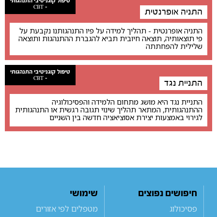
טיפול קוגניטיבי התנהגותי
- CBT
התניה אופרנטית
התניה אופרנטית - תהליך למידה על פיו התנהגותנו נקבעת על
פי תוצאותיה, תוצאה חיובית תביא להגברת ההתנהגות ותוצאה
שלילית להפחתתה
טיפול קוגניטיבי התנהגותי
- CBT
התניית נגד
התניית נגד היא מושג מתחום הלמידה והפסיכולוגיה
ההתנהגותית, המתאר תהליך שינוי תגובה רגשית או התנהגותית
לגירוי באמצעות יצירת אסוציאציה חדשה בין השניים
חיפושים נפוצים
שימושי
פסיכולוג
מטפלים לפי אזורים