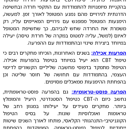
בהקניית מיומנויות להתמודדות עם התקפי חרדה ובחשיפה
הדרגתית לגירויים מהם נמנע המטופל לאורך זמן. למעשה,
הימנעות המטופל ממפגש עם גירויים המאיימים עליו, רק
משמרת את החרדה שחש לגביהם, כך שחשיפת המטופל
לאיום (למשל, עליה למטוס במקרה של חרדת טיסה) יעילה
במיוחד ביצירת שינוי ובהתמודדות עם ההפרעה.
הפרעות אכילה:
בשנים האחרונות, הוכיחו מחקרים רבים כי
טיפול CBT הוא יעיל במיוחד בטיפול בהפרעות אכילה.
הטיפול מתמקד בדפוסי מחשבה שליליים הקשורים לדימוי
העצמי, בהתמודדות עם תחושה של חוסר שליטה וכן
בהפחתת ההימנעות ממאכלים מסוימים.
הפרעה פוסט-טראומית:
גם בהפרעה פוסט-טראומתית,
נחשב כיום ה-CBT כטיפול הסטנדרטי, היעיל והמומלץ
ביותר. מחקרים מעידים על יעילותו במגוון רחב של
טראומות ואוכלוסיות שונות. על בסיס הטיפול
הקוגניטיבי-התנהגותי הקלאסי, פותחו לאורך השנים שיטות
ייחודיות לטיפול בפוסט-טראומה, הממוקדות בהפחתת