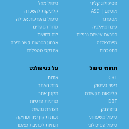
פסיכולוג קליני
טיפול מוזל
אוטיזם | ASD
קליניקות להשכרה
אספרגר
טיפול בהפרעות אכילה
פיברומיאלגיה
מדור הספרים
הפרעת אישיות גבולית
לוח דרושים
מיינדפולנס
אבחון הפרעות קשב וריכוז
התמכרות
אינדקס מטפלים
תחומי טיפול
על בטיפולנט
CBT
אודות
ריפוי בעיסוק
צוות האתר
קלינאות תקשורת
תקנון אתר
DBT
מדיניות פרטיות
ביופידבק
הצהרת נגישות
טיפול משפחתי
זכות תיקון עיון ומחיקה
טיפול פסיכולוגי
הנחיות לכתיבת מאמר