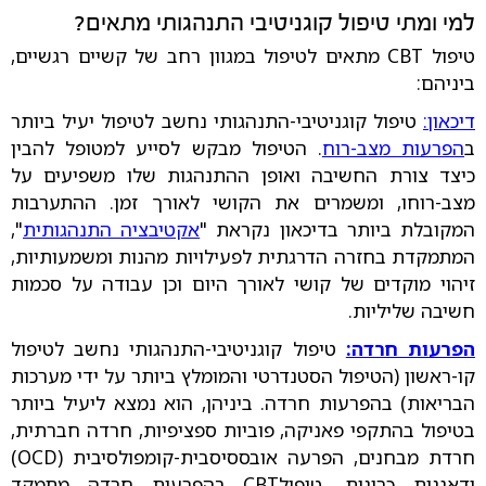
למי ומתי טיפול קוגניטיבי התנהגותי מתאים?
טיפול CBT מתאים לטיפול במגוון רחב של קשיים רגשיים,
ביניהם:
דיכאון:
טיפול קוגניטיבי-התנהגותי נחשב לטיפול יעיל ביותר
ב
הפרעות מצב-רוח
. הטיפול מבקש לסייע למטופל להבין
כיצד צורת החשיבה ואופן ההתנהגות שלו משפיעים על
מצב-רוחו, ומשמרים את הקושי לאורך זמן. ההתערבות
המקובלת ביותר בדיכאון נקראת "
אקטיבציה התנהגותית
",
המתמקדת בחזרה הדרגתית לפעילויות מהנות ומשמעותיות,
זיהוי מוקדים של קושי לאורך היום וכן עבודה על סכמות
חשיבה שליליות.
הפרעות חרדה:
טיפול קוגניטיבי-התנהגותי נחשב לטיפול
קו-ראשון (הטיפול הסטנדרטי והמומלץ ביותר על ידי מערכות
הבריאות) בהפרעות חרדה. ביניהן, הוא נמצא ליעיל ביותר
בטיפול בהתקפי פאניקה, פוביות ספציפיות, חרדה חברתית,
חרדת מבחנים, הפרעה אובססיסבית-קומפולסיבית (OCD)
ודאגנות כרונית. טיפולCBT בהפרעות חרדה מתמקד