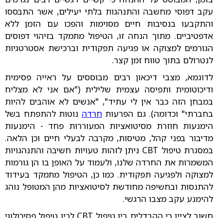
עקב דפוסי מחשבה והתנהגות בלתי יעילים, אשר התבססו
והתקבעו בנסיבות חיים מסוימות והפכו עם הזמן ללא
אדפטיביים. מתוך הנחה זו, הטיפול מתמקד בזיהוי דפוסים
הגורמים למצוקה או פגיעה תפקודית וברכישת אסטרטגיות
לנטרולם בתוך טווח זמן קצר.
לדוגמא, מצבי דיכאון רבים מבוססים על ראייה פסימית
ודיכוטומית ותפיסה עצמית שלילית ("אם אני לא מצליח
במבחן הזה כבר אין לי עתיד", "אנשים לא אוהבים להיות
בחברתי" וכדומה). גם הפרעות
חרדה
נוטות להתפתח בשל
הימנעות חוזרת מסיטואציות המעוררות פחד - הימנעות
מדיבור בפני קהל, מטיסות, מקרבה לבעלי חיים וכן הלאה.
במסגרת טיפול CBT ניתן לזהות טעויות חשיבה והתנהגויות
המשמרות את החרדה שלנו, ולעמוד על האופן בו הן גורמות
למצוקה ולפגיעה תפקודית. כמו כן, הטיפול מתמקד בעידוד
להתנסות ובחשיפה מחודשת לסיטואציות מהן המטופל נוהג
להימנע עקב מצבו הרגשי.
חשוב לציין כי ההבדלים בין טיפול CBT לבין טיפול פסיכולוגי