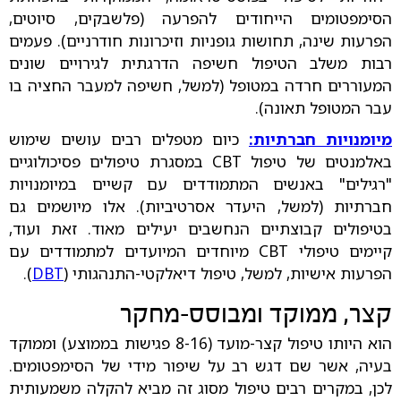
הסימפטומים הייחודים להפרעה (פלשבקים, סיוטים,
הפרעות שינה, תחושות גופניות וזיכרונות חודרניים). פעמים
רבות משלב הטיפול חשיפה הדרגתית לגירויים שונים
המעוררים חרדה במטופל (למשל, חשיפה למעבר החציה בו
עבר המטופל תאונה).
מיומנויות חברתיות:
כיום מטפלים רבים עושים שימוש
באלמנטים של טיפול CBT במסגרת טיפולים פסיכולוגיים
"רגילים" באנשים המתמודדים עם קשיים במיומנויות
חברתיות (למשל, היעדר אסרטיביות). אלו מיושמים גם
בטיפולים קבוצתיים הנחשבים יעילים מאוד. זאת ועוד,
קיימים טיפולי CBT מיוחדים המיועדים למתמודדים עם
הפרעות אישיות, למשל, טיפול דיאלקטי-התנהגותי (
DBT
).
קצר, ממוקד ומבוסס-מחקר
הוא היותו טיפול קצר-מועד (8-16 פגישות בממוצע) וממוקד
בעיה, אשר שם דגש רב על שיפור מידי של הסימפטומים.
לכן, במקרים רבים טיפול מסוג זה מביא להקלה משמעותית