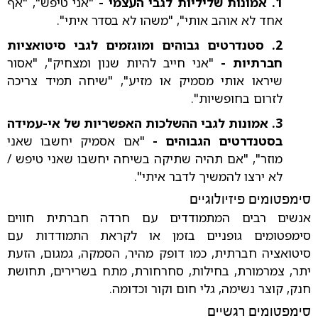
1. אמונות שליליות לגבי העצמי -
"אני טיפש", "אף
אחד לא אוהב אותי", "משהו לא בסדר איתי".
2. סטנדרטים גבוהים ומוגזמים לגבי סיטואציות
חברתיות -
"אני חייב להיות שנון ומצחיק", "אסור
שיראו אותי מסמיק או מזיע", "שיחה תמיד צריכה
לזרום בחופשיות".
3. אמונות לגבי ההשלכות האפשריות של אי-עמידה
בסטנדרטים הגבוהים -
"אם אסמיק יחשבו שאני
מוזר", "אם תהיה שתיקה בשיחה יחשבו שאני טיפש /
לא ירצו להמשיך לדבר איתי".
סימפטומים פיזיולוגיים
אנשים רבים המתמודדים עם חרדה חברתית חווים
סימפטומים גופניים בזמן או לקראת התמודדות עם
סיטואציה חברתית, כמו דופק מהיר, הסמקה, גמגום, הזעת
יתר, צמרמורת, בחילות, סחרחורת, מתח בשרירים, תחושת
חנק, קוצר נשימה, גלי חום וקור וכדומה.
סימפטומים רגשיים