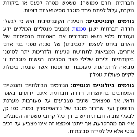
חברתית, חרם ממושך), משמש מטרה לכעס או ביקורת
נוקבת, עלול לפתח פחד מוגבר מסיטואציות דומות.
גורמים קוגניטיביים:
הטענה הקוגניטיבית היא כי לבעלי
חרדה חברתית ישנן
סכמות
(מבנים מנטליים הכוללים ידע
ועמדות כלפי נושא ומגדירים את האמונות הבסיסיות של
האדם ביחס לעצמו ולסביבתו) של סכנה מפני בני אדם
אחרים, המביאות לתחושת פגיעות ולדריכות יתר לסימני
ביקורתיות וליחס שלילי מצד הסביבה. רגישות מוגברת זו
מביאה להתנהגות מעוכבת ומהוססת אשר פוגמת ביכולת
לקיים פעולות גומלין.
גורמים ביולוגיים וגנטיים:
הגורמים הביולוגיים והגנטיים
המעורבים בהיווצרות חרדה חברתית אינם ידועים באופן
ודאי, אך ממצאים שונים מצביעים על מעורבות מערכת
הדופמין ועל שחרור מוגבר של נוראפינפרין במוח. כמו כן,
לבעלי פוביה חברתית יש בדרך כלל קרובי משפחה הסובלים
אף הם מההפרעה, אך ייתכן וממצא זה אינו מצביע על רכיב
גנטי אלא על למידה סביבתית.