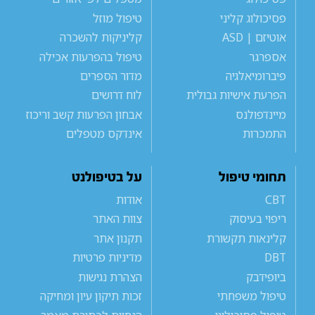
פסיכולוג קליני
טיפול מוזל
אוטיזם | ASD
קליניקות להשכרה
אספרגר
טיפול בהפרעות אכילה
פיברומיאלגיה
מדור הספרים
הפרעת אישיות גבולית
לוח דרושים
מיינדפולנס
אבחון הפרעות קשב וריכוז
התמכרות
אינדקס מטפלים
תחומי טיפול
על בטיפולנט
CBT
אודות
ריפוי בעיסוק
צוות האתר
קלינאות תקשורת
תקנון אתר
DBT
מדיניות פרטיות
ביופידבק
הצהרת נגישות
טיפול משפחתי
זכות תיקון עיון ומחיקה