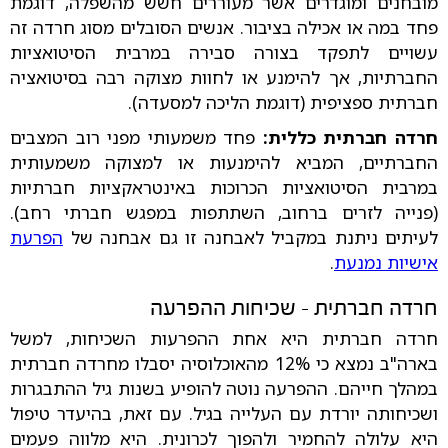
מובחנים ומוגדרים אשר מעוררים חשש מהשפלה, דוגמת
פחד במה או אכילה בציבור. אנשים הסובלים מסוג חרדה זה
עשויים לתפקד בצורה סבירה במרבית הסיטואציות
החברתיות, אך להימנע או לחוות מצוקה רבה בסיטואציה
חברתית ספציפית (דוגמת הליכה למסעדה).
חרדה חברתית כללית:
פחד משמעותי מפני רוב המצבים
החברתיים, המביא להימנעות או למצוקה משמעותית
במרבית הסיטואציות הכרוכות באינטראקציות חברתיות
(פנייה לזרים ברחוב, השתתפות במפגש חברתי רחב).
לעיתים ניתנת במקביל לאבחנה זו גם אבחנה של
הפרעת
אישיות נמנעת
.
חרדה חברתית - שכיחות ההפרעה
חרדה חברתית היא אחת ההפרעות השכיחות, למשל
בארה"ב נמצא כי 12% מהאוכלוסיה יסבלו מחרדה חברתית
במהלך חייהם. ההפרעה נוטה להופיע בשנות גיל ההתבגרות
ושכיחותה יורדת עם העלייה בגיל. עם זאת, בהיעדר טיפול
היא עלולה להחמיר ולהפוך לכרונית. היא מלווה פעמים