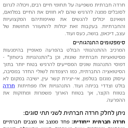
חרדה חברתית משפיעה על תחומי חיים רבים, ויכולה לגרום
לסובלים ממנה להרגיש שהם לא חווים את החיים במלואם,
ושאינם יכולים להגשים את שאיפותיהם המקצועיות
והחברתיות. בעקבות זאת יכולות להתעורר תחושות של
עצב, דיכאון, בושה, כעס ועוד.
סימפטומים התנהגותיים
המרכיב ההתנהגותי הבולט בהפרעה מאופיין בהימנעות
מסיטואציות חברתיות שונות, וכן ב"התנהגויות ביטחון" -
דפוסי התנהגות שונים המסייעים להרגיש בטוח יותר בתוך
הסיטואציה החברתית, כמו היצמדות לשולי החדר במסיבה,
עיסוק מוגזם בטלפון, אי-יצירת קשר עין, ישיבה במקום לא
בולט וצדדי בכיתה ועוד. התנהגויות אלו מפחיתות
חרדה
בטווח הקצר, אך בטווח הארוך משמרות ומחזקות את
ההפרעה.
ניתן לחלק חרדה חברתית לשני תתי סוגים:
חרדה חברתית ייחודית:
פחד ממצב או מצבים חברתיים