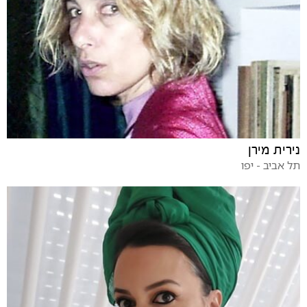
נירית מירן
תל אביב - יפו