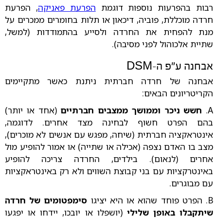
רבות בהפרעות נוספות דוגמת
הפרעת פאניקה
, הפרעת
חרדה מוכללת, פוביה, דיכאון או תלות בחומרים ממכרים על
מנת להפחית את החרדה ולסייע בהתמודדות (למשל,
שתיית אלכוהול לפני מסיבה).
אבחנה ע"פ ה-DSM
אבחנה של חרדה חברתית ניתנת כאשר מתקיימים
הקריטריונים הבאים:
A.
חשש ניכר וממושך ממצבים חברתיים
(אחד או יותר)
בהם הפרט חשוף לבחינה מצד אחרים. לדוגמה,
אינטראקציה חברתית (שיחה, מפגש עם אנשים לא מוכרים),
מצב בו האדם נצפה (אכילה או שתייה) או אמור להופיע מול
אחרים (לנאום). בילדים, החרדה צריכה להופיע
באינטרקציות עם בני קבוצת השווים ולא רק באינטראקציות
עם מבוגרים.
B. הפרט פוחד שהוא או היא יציגו
סימפטומים של חרדה
שיתקבלו באופן שלילי
(יושפלו או יובכו, יידחו או יפגעו