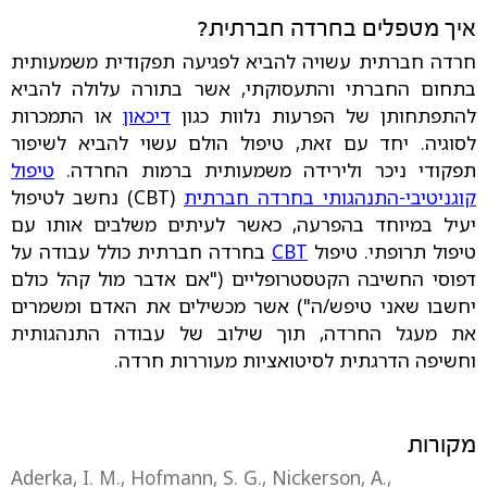
איך מטפלים בחרדה חברתית?
חרדה חברתית עשויה להביא לפגיעה תפקודית משמעותית
בתחום החברתי והתעסוקתי, אשר בתורה עלולה להביא
להתפתחותן של הפרעות נלוות כגון
דיכאון
או התמכרות
לסוגיה. יחד עם זאת, טיפול הולם עשוי להביא לשיפור
תפקודי ניכר ולירידה משמעותית ברמות החרדה.
טיפול
קוגניטיבי-התנהגותי בחרדה חברתית
(CBT) נחשב לטיפול
יעיל במיוחד בהפרעה, כאשר לעיתים משלבים אותו עם
טיפול תרופתי. טיפול
CBT
בחרדה חברתית כולל עבודה על
דפוסי החשיבה הקטסטרופליים ("אם אדבר מול קהל כולם
יחשבו שאני טיפש/ה") אשר מכשילים את האדם ומשמרים
את מעגל החרדה, תוך שילוב של עבודה התנהגותית
וחשיפה הדרגתית לסיטואציות מעוררות חרדה.
מקורות
Aderka, I. M., Hofmann, S. G., Nickerson, A.,