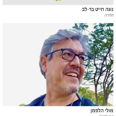
נוגה חייט בר-לב
חדרה
מולי הלפמן