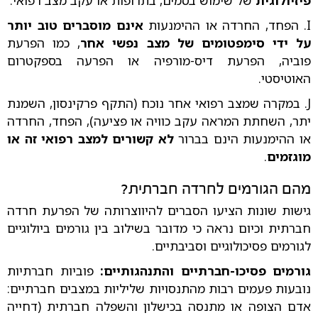
פיזיולוגית
של שימוש בסמים, בתרופות או עקב מצב רפואי.
I. הפחד, החרדה או ההימנעות
אינם מוסברים טוב יותר
על ידי סימפטומים של מצב נפשי אחר
, כמו הפרעת
פוביה, הפרעת דיס-מורפיה או הפרעה בספקטרום
האוטיסטי.
J. במקרה שמצב רפואי אחר נוכח (התקף פרקינסון, השמנת
יתר, השחתת המראה עקב כוויה או פציעה), הפחד, החרדה
או ההימנעות הינם בברור
לא קשורים למצב רפואי זה או
מוגזמים
.
מהם הגורמים לחרדה חברתית?
גישות שונות הציעו הסברים להיווצרותה של הפרעת חרדה
חברתית וכיום נראה כי מדובר בשילוב בין גורמים ביולוגיים
לגורמים פסיכולוגיים וסביבתיים.
גורמים פסיכו-חברתיים והתנהגותיים:
פוביות חברתיות
נובעות פעמים רבות מהתנסויות שליליות במצבים חברתיים:
אדם הצופה או מתנסה בכישלון והשפלה חברתית (דחייה