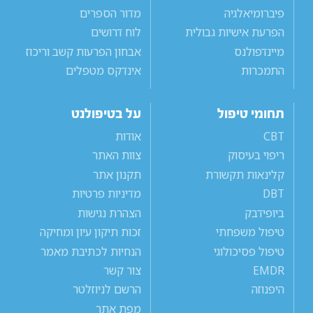
פיברומיאלגיה
מדור הספרים
הפרעת אישיות גבולית
לוח דרושים
מיינדפולנס
אבחון הפרעות קשב וריכוז
התמכרות
אינדקס מטפלים
תחומי טיפול
על בטיפולנט
CBT
אודות
ריפוי בעיסוק
צוות האתר
קלינאות תקשורת
תקנון אתר
DBT
מדיניות פרטיות
ביופידבק
הצהרת נגישות
טיפול משפחתי
זכות תיקון עיון ומחיקה
טיפול פסיכולוגי
הנחיות לכתיבת מאמר
EMDR
צור קשר
היפנוזה
הרשם לניוזלטר
מפת אתר