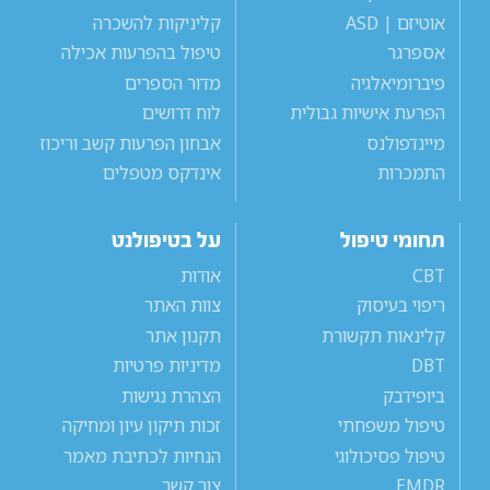
אוטיזם | ASD
קליניקות להשכרה
אספרגר
טיפול בהפרעות אכילה
פיברומיאלגיה
מדור הספרים
הפרעת אישיות גבולית
לוח דרושים
מיינדפולנס
אבחון הפרעות קשב וריכוז
התמכרות
אינדקס מטפלים
תחומי טיפול
על בטיפולנט
CBT
אודות
ריפוי בעיסוק
צוות האתר
קלינאות תקשורת
תקנון אתר
DBT
מדיניות פרטיות
ביופידבק
הצהרת נגישות
טיפול משפחתי
זכות תיקון עיון ומחיקה
טיפול פסיכולוגי
הנחיות לכתיבת מאמר
EMDR
צור קשר