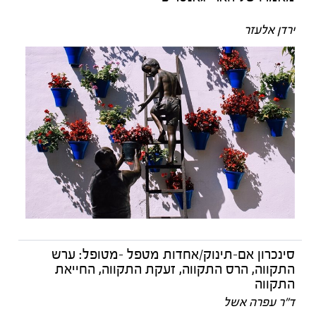
ירדן אלעזר
סינכרון אם-תינוק/אחדות מטפל -מטופל: ערש
התקווה, הרס התקווה, זעקת התקווה, החייאת
התקווה
ד״ר עפרה אשל