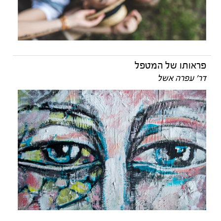
פראותו של המטפל
דר' עפרה אשל