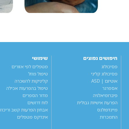
חיפושים נפוצים
שימושי
פסיכולוג
מטפלים לפי אזורים
פסיכולוג קליני
טיפול מוזל
אוטיזם | ASD
קליניקות להשכרה
אספרגר
טיפול בהפרעות אכילה
פיברומיאלגיה
מדור הספרים
הפרעת אישיות גבולית
לוח דרושים
מיינדפולנס
אבחון הפרעות קשב וריכוז
התמכרות
אינדקס מטפלים