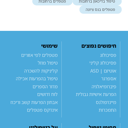
טיפול בדיכאון ברחובות
מטפלים ברחובות
מטפלים בנס ציונה
חיפושים נפוצים
שימושי
פסיכולוג
מטפלים לפי אזורים
פסיכולוג קליני
טיפול מוזל
אוטיזם | ASD
קליניקות להשכרה
אספרגר
טיפול בהפרעות אכילה
פיברומיאלגיה
מדור הספרים
הפרעת אישיות גבולית
לוח דרושים
מיינדפולנס
אבחון הפרעות קשב וריכוז
התמכרות
אינדקס מטפלים
תחומי טיפול
על בטיפולנט