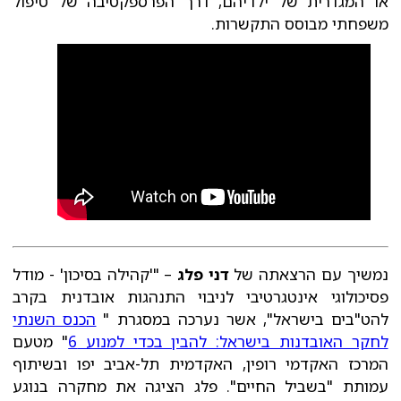
או המגדרית של ילדיהם, דרך הפרספקטיבה של טיפול
משפחתי מבוסס התקשרות.
נמשיך עם הרצאתה של
דני פלג
– "'קהילה בסיכון' - מודל
פסיכולוגי אינטגרטיבי לניבוי התנהגות אובדנית בקרב
להט"בים בישראל", אשר נערכה במסגרת "
הכנס השנתי
לחקר האובדנות בישראל: להבין בכדי למנוע 6
" מטעם
המרכז האקדמי רופין, האקדמית תל-אביב יפו ובשיתוף
עמותת "בשביל החיים". פלג הציגה את מחקרה בנוגע