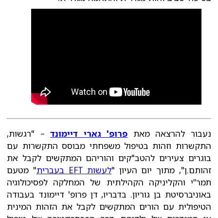
נעבור להרצאה מאת
פרופ' גארי דיימונד
– "רגשות,
התקשרות וזהות בטיפול משפחתי מבוסס התקשרות עם
בוגרים צעירים להטב"קים והוריהם המתקשים לקבל את
זהותם.ן", מתוך יום העיון "
לעשות EFT בעברית
" מטעם
תמר”י והקליניקה הקהילתית של המחלקה לפסיכולוגיה
באוניברסיטת בן גוריון. בדבריו, דן פרופ' דיימונד בעבודה
הטיפולית עם הורים המתקשים לקבל את הזהות המינית