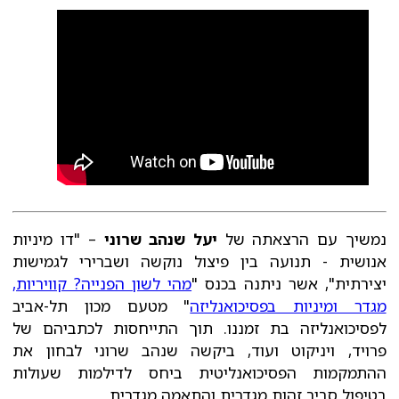
נמשיך עם הרצאתה של
יעל שנהב שרוני
– "דו מיניות
אנושית - תנועה בין פיצול נוקשה ושברירי לגמישות
יצירתית", אשר ניתנה בכנס "
מהי לשון הפנייה? קוויריות,
מגדר ומיניות בפסיכואנליזה
" מטעם מכון תל-אביב
לפסיכואנליזה בת זמננו. תוך התייחסות לכתביהם של
פרויד, ויניקוט ועוד, ביקשה שנהב שרוני לבחון את
ההתמקמות הפסיכואנליטית ביחס לדילמות שעולות
בטיפול סביב זהות מגדרית והתאמה מגדרית.