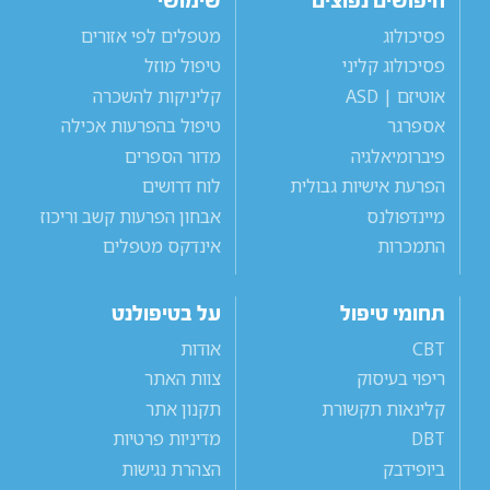
חיפושים נפוצים
שימושי
פסיכולוג
מטפלים לפי אזורים
פסיכולוג קליני
טיפול מוזל
אוטיזם | ASD
קליניקות להשכרה
אספרגר
טיפול בהפרעות אכילה
פיברומיאלגיה
מדור הספרים
הפרעת אישיות גבולית
לוח דרושים
מיינדפולנס
אבחון הפרעות קשב וריכוז
התמכרות
אינדקס מטפלים
תחומי טיפול
על בטיפולנט
CBT
אודות
ריפוי בעיסוק
צוות האתר
קלינאות תקשורת
תקנון אתר
DBT
מדיניות פרטיות
ביופידבק
הצהרת נגישות