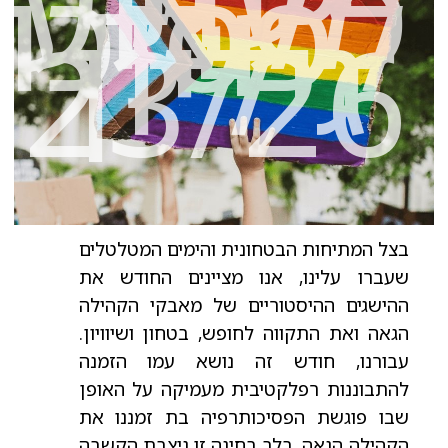
מקצועי
לפסיכו
-
גיליון
23/26
בצל המתיחות הבטחונית והימים המטלטלים
שעברו עלינו, אנו מציינים החודש את
ההישגים ההיסטוריים של מאבקי הקהילה
הגאה ואת התקווה לחופש, בטחון ושיוויון.
עבורנו, חודש זה נושא עמו הזמנה
להתבוננות רפלקטיבית מעמיקה על האופן
שבו פוגשת הפסיכותרפיה בת זמננו את
הקהילה הגאה. בלב בחינה זו ניצבת הקשבה