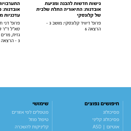
גישות חדשות להבנה ומניעת
התערבויות
אובדנות: התיאוריה התלת שלבית
אובדנות: 
של קלונסקי
עדכניות מ
פרופ' דיוויד קלונסקי: מושב 3 -
פרופ' דני חמ
הרצאה 6
סא"ל ד"ר לו
גזית, מרים
3 - הרצאה 7
חיפושים נפוצים
שימושי
פסיכולוג
מטפלים לפי אזורים
פסיכולוג קליני
טיפול מוזל
אוטיזם | ASD
קליניקות להשכרה