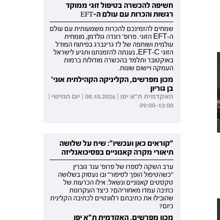
חשיפה להכשרה בטיפול זוגי ממוקד
רגשות והכרות עם עולם ה-EFT
שמחים להזמינכם להכרות משמעותית עם עולם
ה-EFT הזוגי. פרופ' רונדה גולדמן, מומחית
עולמית ושותפה של לז גרינברג בפיתוח המודל
הזוגי EFT-C, נענתה להזמנתנו ותגיע לישראל
באוקטובר ותלמד בהכשרה מודולות ברמות
העמקה ויישום שונות.
מכון מפרשים, הקליניקה הקהילתית אוני'
בן גוריון
האקדמית ת"א יפו | 08.10.2026 | יום חמישי |
09:00-13:00
"קוראים כאן ועכשיו": שיח על שלושה
תיאורי מקרה קאנוניים בפסיכואנליזה
ערב השקה לספרו של פרופ' ענר גוברין
"כשהטיפול הופך לסיפור" ובו נעסוק בשלושה
טקסטים קאנוניים ונשאל: אילו הכרעות של
כתיבה עמדו מאחוריהם? כיצד העקרונות
שהובילו את כתיבתם רלוונטיים לכתיבה הקלינית
כיום?
מכון מפרשים, האקדמית ת"א יפו