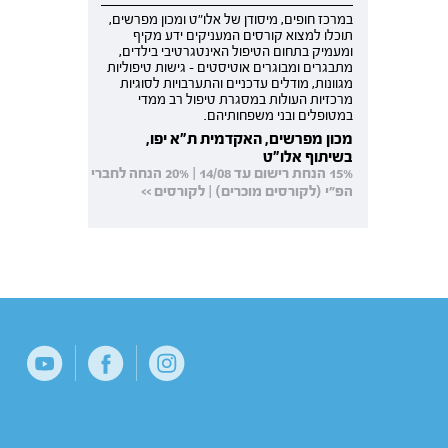
במרכז חופים, מיסודן של אלו"ט ומכון מפרשים,
תוכלו למצוא קורסים המעניקים ידע מקיף
ומעמיק בתחום הטיפול האינטגרטיבי בילדים,
מתבגרים ומבוגרים אוטיסטים - גישות טיפוליות
מגוונות, מודלים עדכניים והתערבויות לסוגיות
מרכזיות העולות במסגרת טיפול רב ממדי
במטופלים ובני משפחותיהם.
מכון מפרשים, האקדמית ת"א יפו,
בשיתוף אלו"ט
15% הנחת רישום עד 14/08 | 20% הנחה לחברי
הפ"י (לקורסים מוכרים) | לקורסים >>