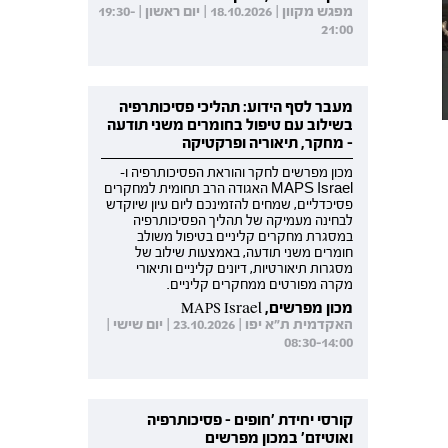
מפגש מקוון | 18.10.2026 | יום ראשון | 19:30-
21:00
מעבר לסף הידוע: תהליכי פסיכותרפיה
בשילוב עם טיפול בחומרים משני תודעה
- מחקר, תיאוריה ופרקטיקה
מכון מפרשים לחקר והוראת הפסיכותרפיה ו-
MAPS Israel האגודה הרב תחומית למחקרים
פסיכדליים, שמחים להזמינכם ליום עיון שיוקדש
לבחינה מעמיקה של תהליך הפסיכותרפיה
במסגרת מחקרים קליניים בטיפול משולב
חומרים משני תודעה, באמצעות שילוב של
מסגרות תיאורטיות, דיונים קליניים ותיאורי
מקרה מפורטים ממחקרים קליניים.
מכון מפרשים, MAPS Israel
האקדמית ת"א יפו | 23.10.2026 | יום שישי |
08:30-14:00
קורסי יחידת 'חופים - פסיכותרפיה
ואוטיזם' במכון מפרשים