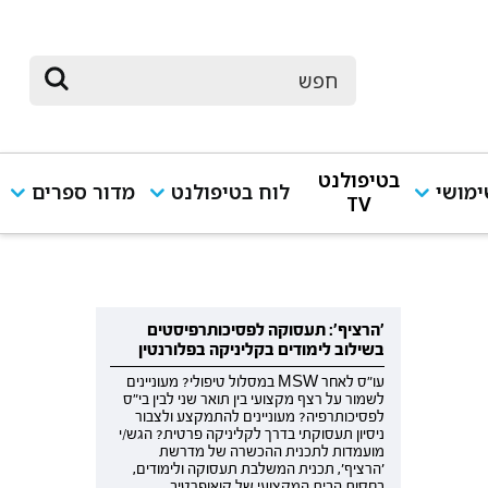
בטיפולנט
מושי
לוח בטיפולנט
מדור ספרים
TV
'הרציף': תעסוקה לפסיכותרפיסטים
בשילוב לימודים בקליניקה בפלורנטין
עו"ס לאחר MSW במסלול טיפולי? מעוניינים
לשמור על רצף מקצועי בין תואר שני לבין בי"ס
לפסיכותרפיה? מעוניינים להתמקצע ולצבור
ניסיון תעסוקתי בדרך לקליניקה פרטית? הגש/י
מועמדות לתכנית ההכשרה של מדרשת
'הרציף', תכנית המשלבת תעסוקה ולימודים,
בחסות הבית המקצועי של קואופרטיב