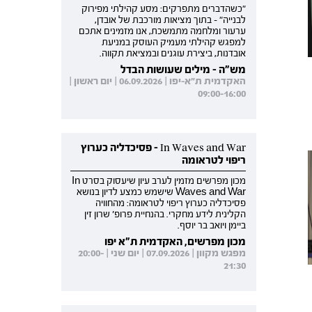
"כשהדברים מתפרקים: מסע קהילתי מפירוק
לבנייה" - בתוך מציאות מורכבת של אובדן,
ערעור ומלחמה מתמשכת, אנו מזמינים אתכם
למפגש קהילתי מעמיק העוסק במניעת
אובדנות, ביצירת עוגנים ובמציאת תקווה.
מש"ה - מילים שעושות הבדל
האקדמית ת"א-יפו | 06.09.2026 | יום ראשון |
09:00-16:00
In Waves and War - פסיכדליה כערוץ
ריפוי לטראומה
מכון מפרשים מזמין לערב עיון שיעסוק בסרט In
Waves and War שישמש כמצע לדיון בנושא
פסיכדליה כערוץ ריפוי לטראומה: מהחוויה
הקלינית לידע מחקרי. בהנחיית פרופ' שרון זין
ביימן ויואב בר יוסף.
מכון מפרשים, האקדמית ת"א יפו
מפגש מקוון | 07.09.2026 | יום שני | 20:00-
21:30