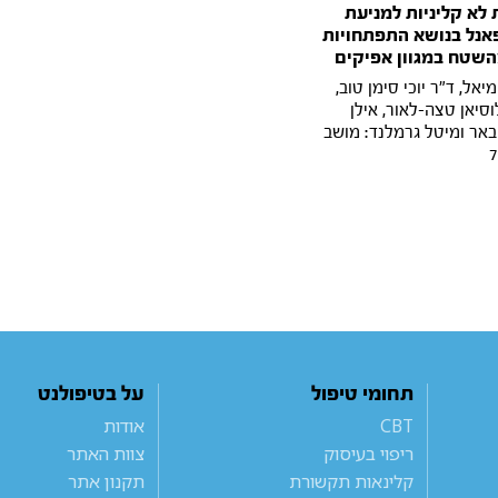
 לא קליניות למניעת
פאנל בנושא התפתחויות
השטח במגוון אפיקים
יאל, ד"ר יוכי סימן טוב,
סיאן טצה-לאור, אילן
 באר ומיטל גרמלנד: מושב
תחומי טיפול
על בטיפולנט
CBT
אודות
ריפוי בעיסוק
צוות האתר
קלינאות תקשורת
תקנון אתר