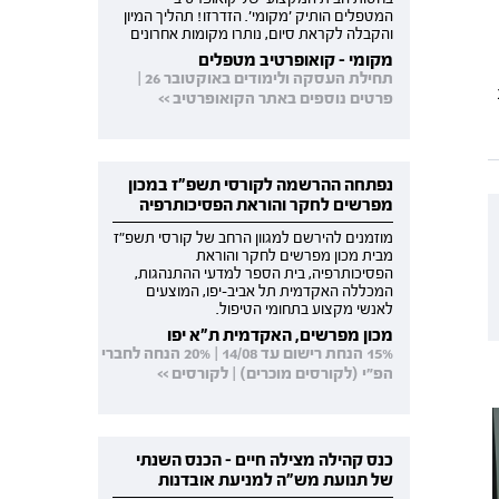
המטפלים הותיק 'מקומי'. הזדרזו! תהליך המיון
והקבלה לקראת סיום, נותרו מקומות אחרונים
מקומי - קואופרטיב מטפלים
תחילת העסקה ולימודים באוקטובר 26 |
פרטים נוספים באתר הקואופרטיב >>
נפתחה ההרשמה לקורסי תשפ"ז במכון
מפרשים לחקר והוראת הפסיכותרפיה
מוזמנים להירשם למגוון הרחב של קורסי תשפ"ז
מבית מכון מפרשים לחקר והוראת
הפסיכותרפיה, בית הספר למדעי ההתנהגות,
המכללה האקדמית תל אביב-יפו, המוצעים
לאנשי מקצוע בתחומי הטיפול.
מכון מפרשים, האקדמית ת"א יפו
15% הנחת רישום עד 14/08 | 20% הנחה לחברי
הפ"י (לקורסים מוכרים) | לקורסים >>
כנס קהילה מצילה חיים - הכנס השנתי
של תנועת מש"ה למניעת אובדנות