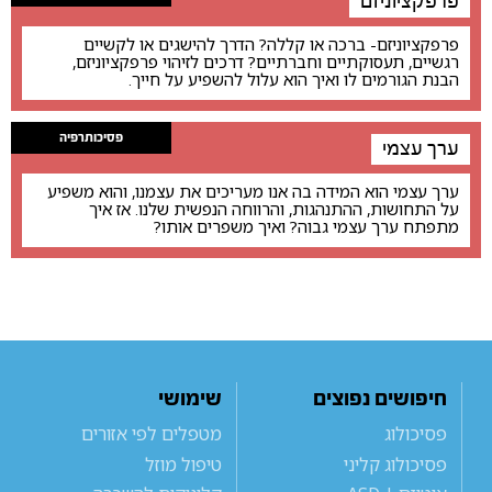
פרפקציוניזם
פרפקציוניזם- ברכה או קללה? הדרך להישגים או לקשיים
רגשיים, תעסוקתיים וחברתיים? דרכים לזיהוי פרפקציוניזם,
הבנת הגורמים לו ואיך הוא עלול להשפיע על חייך.
פסיכותרפיה
ערך עצמי
ערך עצמי הוא המידה בה אנו מעריכים את עצמנו, והוא משפיע
על התחושות, ההתנהגות, והרווחה הנפשית שלנו. אז איך
מתפתח ערך עצמי גבוה? ואיך משפרים אותו?
חיפושים נפוצים
שימושי
פסיכולוג
מטפלים לפי אזורים
פסיכולוג קליני
טיפול מוזל