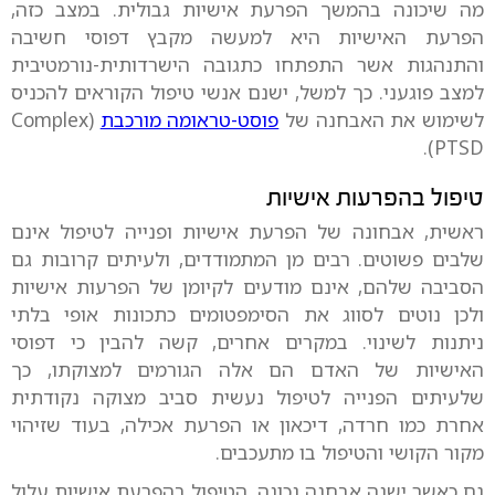
מה שיכונה בהמשך הפרעת אישיות גבולית. במצב כזה,
הפרעת האישיות היא למעשה מקבץ דפוסי חשיבה
והתנהגות אשר התפתחו כתגובה הישרדותית-נורמטיבית
למצב פוגעני. כך למשל, ישנם אנשי טיפול הקוראים להכניס
לשימוש את האבחנה של
פוסט-טראומה מורכבת
(Complex
PTSD).
טיפול בהפרעות אישיות
ראשית, אבחונה של הפרעת אישיות ופנייה לטיפול אינם
שלבים פשוטים. רבים מן המתמודדים, ולעיתים קרובות גם
הסביבה שלהם, אינם מודעים לקיומן של הפרעות אישיות
ולכן נוטים לסווג את הסימפטומים כתכונות אופי בלתי
ניתנות לשינוי. במקרים אחרים, קשה להבין כי דפוסי
האישיות של האדם הם אלה הגורמים למצוקתו, כך
שלעיתים הפנייה לטיפול נעשית סביב מצוקה נקודתית
אחרת כמו חרדה, דיכאון או הפרעת אכילה, בעוד שזיהוי
מקור הקושי והטיפול בו מתעכבים.
גם כאשר ישנה אבחנה נכונה, הטיפול בהפרעת אישיות עלול