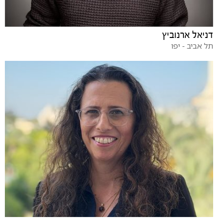
דניאל ארנוביץ
תל אביב - יפו