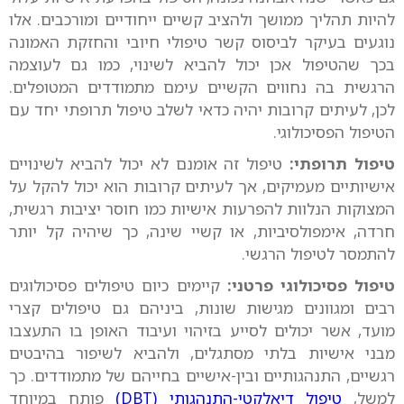
להיות תהליך ממושך ולהציב קשיים ייחודיים ומורכבים. אלו
נוגעים בעיקר לביסוס קשר טיפולי חיובי והחזקת האמונה
בכך שהטיפול אכן יכול להביא לשינוי, כמו גם לעוצמה
הרגשית בה נחווים הקשיים עימם מתמודדים המטופלים.
לכן, לעיתים קרובות יהיה כדאי לשלב טיפול תרופתי יחד עם
הטיפול הפסיכולוגי.
טיפול תרופתי:
טיפול זה אומנם לא יכול להביא לשינויים
אישיותיים מעמיקים, אך לעיתים קרובות הוא יכול להקל על
המצוקות הנלוות להפרעות אישיות כמו חוסר יציבות רגשית,
חרדה, אימפולסיביות, או קשיי שינה, כך שיהיה קל יותר
להתמסר לטיפול הרגשי.
טיפול פסיכולוגי פרטני:
קיימים כיום טיפולים פסיכולוגים
רבים ומגוונים מגישות שונות, ביניהם גם טיפולים קצרי
מועד, אשר יכולים לסייע בזיהוי ועיבוד האופן בו התעצבו
מבני אישיות בלתי מסתגלים, ולהביא לשיפור בהיבטים
רגשיים, התנהגותיים ובין-אישיים בחייהם של מתמודדים. כך
למשל,
טיפול דיאלקטי-התנהגותי (DBT)
פותח במיוחד