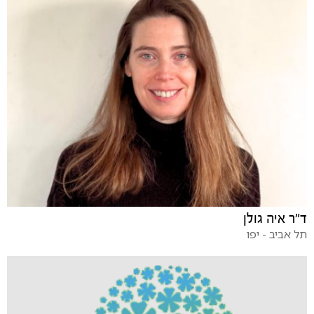
ד"ר איה גולן
תל אביב - יפו