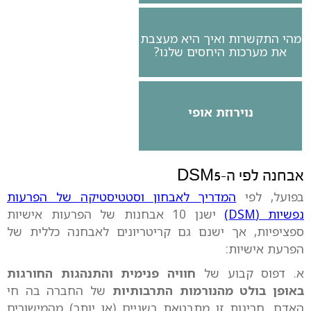
מהי התקשרות ואיך היא מעצבת
את מערכות היחסים שלנו?
נוירוזת אופי
אבחנה לפי ה-DSM5
בפועל, לפי
המדריך לאבחון וסטטיסטיקה של הפרעות
נפשיות (DSM)
ישנן 10 אבחנות של הפרעות אישיות
ספציפיות, אך ישנם גם קריטריונים לאבחנה כללית של
הפרעת אישיות:
א. דפוס קבוע של
חוויה פנימית והתנהגות החורגות
באופן בולט מהנורמות התרבותיות
של החברה בה חי
האדם. חריגות זו מתבטאת בשניים (או יותר) מהמישורים