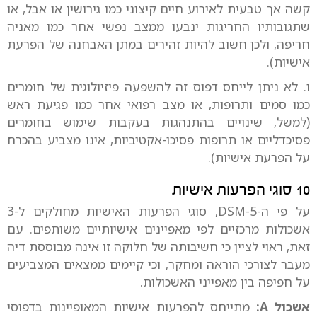
קשה אך טבעית לאירוע חיים קיצוני כמו גירושין או אבל, או
שתגובותיו החריגות ינבעו ממצב נפשי אחר כמו מאניה
חריפה, ולכן חשוב להיות זהירים במתן האבחנה של הפרעת
אישיות).
ו. לא ניתן לייחס דפוס זה להשפעה פיזיולוגית של חומרים
כמו סמים ותרופות, או מצב רפואי אחר כמו פגיעת ראש
(למשל, שינויים בהתנהגות בעקבות שימוש בחומרים
פסיכדליים או תרופות פסיכו-אקטיביות, אינו מצביע בהכרח
על הפרעת אישיות).
10 סוגי הפרעות אישיות
על פי ה-DSM-5, סוגי הפרעות האישיות מחולקים ל-3
אשכולות מרכזיים לפי מאפיינים אישיותיים משותפים. עם
זאת, ראוי לציין כי חשיבותה של חלוקה זו אינה מבוססת דיה
מעבר לצורכי הוראה ומחקר, וכי קיימים ממצאים המצביעים
על חפיפה בין מאפייני האשכולות.
אשכול A:
מתייחס להפרעות אישיות המאופיינות בדפוסי