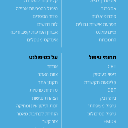
אוטיזם | ASD
קליניקות להשכרה
אספרגר
טיפול בהפרעות אכילה
פיברומיאלגיה
מדור הספרים
הפרעת אישיות גבולית
לוח דרושים
מיינדפולנס
אבחון הפרעות קשב וריכוז
התמכרות
אינדקס מטפלים
תחומי טיפול
על בטיפולנט
CBT
אודות
ריפוי בעיסוק
צוות האתר
קלינאות תקשורת
תקנון אתר
DBT
מדיניות פרטיות
ביופידבק
הצהרת נגישות
טיפול משפחתי
זכות תיקון עיון ומחיקה
טיפול פסיכולוגי
הנחיות לכתיבת מאמר
EMDR
צור קשר