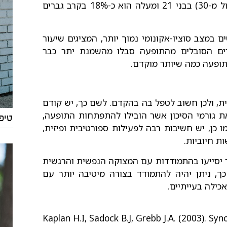
ו-27% בקרב נשים. שיעור ההשמנת יתר (BMI גדול מ-30) בבני 21 ומעלה הוא כ-18% בקרב גברים
 במצב סוציו-אקונומי נמוך יותר, המציגים שיעור
רים הסובלים מהתופעה סבלו מהשמנת יתר כבר
ופעה כמה שיותר מוקדם.
ת, ולכן חשוב לטפל בה בהקדם. לשם כך, יש קודם
 את גורמי הסיכון אשר הובילו להתפתחות התופעה,
טיפ
 כן, יש חשיבות רבה לפעילות ספורטיבית ופיזית,
ת חיוביות.
יסייעו בהתמודדות עם המצוקה הנפשית והרגשית
ך, ניתן יהיה להתמודד בצורה מיטיבה יותר עם
כילה בעייתיים.
Kaplan H.I, Sadock B.J, Grebb J.A. (2003). Syn