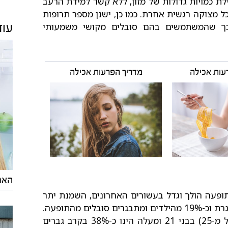
לת כמויות גדולות של מזון, ללא קשר למידת הרעב
ל מצוקה רגשית אחרת. כמו כן, ישנן מספר תרופות
 כך שהמשתמשים בהם סובלים מקושי משמעותי
עוד
עות אכילה
מדריך הפרעות אכילה
האם
ופעה הולך וגדל בעשורים האחרונים, השמנת יתר
מוגדרת כמגפה. בארה"ב, כ-40% מהאוכלוסייה הבוגרת וכ-19% מהילדים ומתבגרים סובלים מהתופעה.
בישראל, שיעור הסובלים מעודף משקל (BMI גדול מ-25) בבני 21 ומעלה הינו כ-38% בקרב גברים