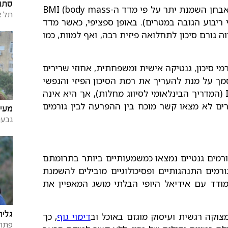
סתו 
השמנת יתר מוגדרת כעודף שומן משמעותי. ניתן לאבחן השמנת יתר על פי מדד ה-BMI (body mass
תל א
י ריבוע הגובה במטרים). באופן ספציפי, כאשר מדד
 המהווה גורם סיכון לתחלואה פיזית רבה, ואף למוות, כמו
קחת בחשבון גורמי סיכון, גנטיקה אישית ומשפחתית, אחוזי שרירים
סמך על מנת להעריך את רמת הסיכון הפיזי והנפשי
הנלווה לתופעה. כמו כן, השמנת יתר נכללת ב-ICD (המדריך הבינלאומי לסיווג מחלות), אך היא אינה
רים לא מצאו קשר מוכח בין ההפרעה לבין גורמים
מעיי
גבעת
ורמים גנטיים נמצאו כמשמעותיים ביותר בתרומתם
מים התנהגותיים ופסיכולוגיים מובילים להשמנת
מודד עם אידיאל היופי הבלתי מושג המאפיין את
גלית
וקה רגשית ועיסוק מוגזם באוכל וב
דימוי גוף
, כך
פתח 