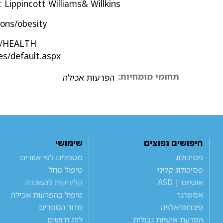
a: Lippincott Williams& Willkins
ons/obesity
DC/HEALTH
/default.aspx
תחומי מומחיות:
הפרעות אכילה
חיפושים נפוצים
שימושי
פסיכולוג
מטפלים לפי אזורים
פסיכולוג קליני
טיפול מוזל
אוטיזם | ASD
קליניקות להשכרה
אספרגר
טיפול בהפרעות אכילה
פיברומיאלגיה
מדור הספרים
הפרעת אישיות גבולית
לוח דרושים