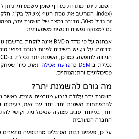
index), המחשב את מסת הגוף (משקל בק"ג חלק
זה גדול מ-30, מדובר במצב של השמנת יתר,
גם למצוקה נפשית ורגשית משמעותית.
אבחנה על פי מדד ה-BMI אינה לו
וכדומה. על כן, יש חשיבות לפנות לגורם רפואי מו
נכללת ב-
DSM
כ
הפרעת אכילה
. זאת, כיוון שמחק
פסיכולוגיים והתנהגותיים.
מה גורם להשמנת יתר?
השמנת יתר עלולה לנבוע מגורמים שונים, כאשר ג
להתפתחות השמנת יתר. יחד עם זאת, לעיתים גור
יתר, במיוחד סביב מצוקה פסיכולוגית וקושי להת
החברה המערבית.
על כן, פעמים רבות הסובלים מהתופעה מתארים מצ