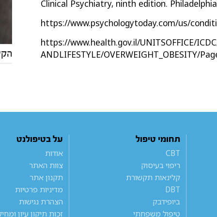
Clinical Psychiatry, ninth edition. Philadelphi
https://www.psychologytoday.com/us/conditi
https://www.health.gov.il/UNITSOFFICE/IC
ANDLIFESTYLE/OVERWEIGHT_OBESITY/Pages
הקש
תחומי טיפול
על בטיפולנט
CBT
אודות
ריפוי בעיסוק
צוות האתר
קלינאות תקשורת
תקנון אתר
DBT
מדיניות פרטיות
ביופידבק
הצהרת נגישות
טיפול משפחתי
זכות תיקון עיון ומחי