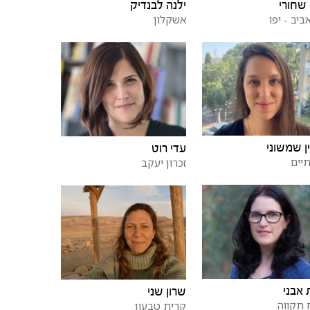
שחורי
ילנה לבנדיק
ביב - יפו
אשקלון
ן שמשוני
עדי רוט
יים
זכרון יעקב
 אבני
שרון שני
תקווה
קרית טבעון