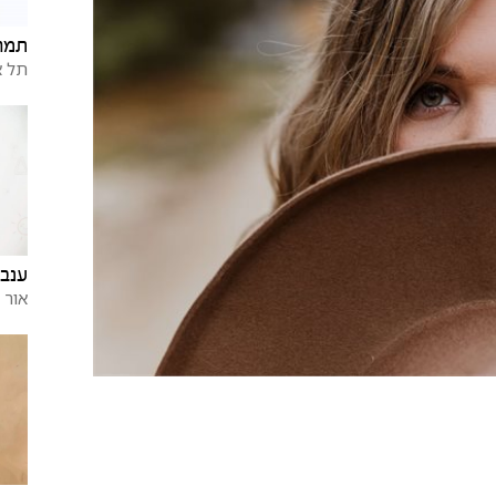
תמר 
תל א
ענבר
אור 