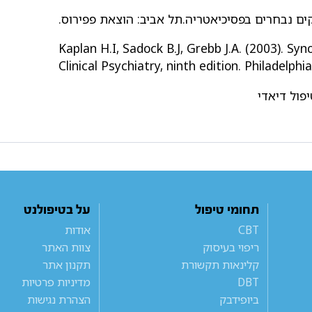
Kaplan H.I, Sadock B.J, Grebb J.A. (2003). Syn
Clinical Psychiatry, ninth edition. Philadelphi
פול דיאדי
תחומי טיפול
על בטיפולנט
CBT
אודות
ריפוי בעיסוק
צוות האתר
קלינאות תקשורת
תקנון אתר
DBT
מדיניות פרטיות
ביופידבק
הצהרת נגישות