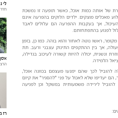
לי נ
חדר
ת של אותה כמות אוכל, כאשר תופעה זו נמשכת
וע מאכלים מוצקים. ילדים הלוקים בהפרעה אינם
העיכול, אך בעקבות ההפרעה הם עלולים לאבד
ול לפגוע בהתפתחותם.
מקומר, ראשו נוטה לאחור והוא בוהה. כמו כן, בזמן
ולה, אך בין ההתקפים התינוק עצבני ורעב. תת
רת ונשנית, יכולה להיות קשורה לעיכוב בגדילה,
אסף 
יאל הלמידה.
הרצל
 להוביל לכך שהם ימנעו מעצמם בכוונה אוכל,
הם יעדיפו שלא לאכול על פני "להסגיר" את קיום
להוביל לירידה משמעותית במשקל וכן לפגיעה
ם:
רז מ