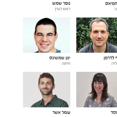
נופר שמש
חמיאס
ראש העין
ה
לדרמן
ינון שמשינס
יה
חיפה
סד
עומר אשר