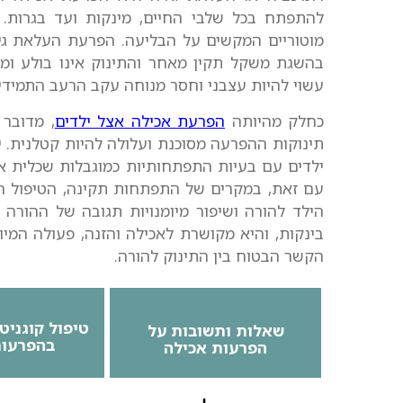
להתפתח בכל שלבי החיים, מינקות ועד בגרות. 
מוטוריים המקשים על הבליעה. הפרעת העלאת גיר
בהשגת משקל תקין מאחר והתינוק אינו בולע ומעכ
עשוי להיות עצבני וחסר מנוחה עקב הרעב התמידי 
כחלק מהיותה
הפרעת אכילה אצל ילדים
, מדובר
תינוקות ההפרעה מסוכנת ועלולה להיות קטלנית. יש
ילדים עם בעיות התפתחותיות כמוגבלות שכלית או
עם זאת, במקרים של התפתחות תקינה, הטיפול המומ
הילד להורה ושיפור מיומנויות תגובה של ההורה 
בינקות, והיא מקושרת לאכילה והזנה, פעולה המי
הקשר הבטוח בין התינוק להורה.
טיפול קוגניט
שאלות ותשובות על
בהפרעות
הפרעות אכילה