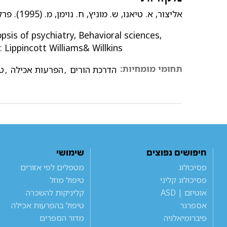
אליצור, א. טיאנו, ש. מוניץ, ח. נוימן, מ. (1995). פרקים נבחרים בפסיכיאטריה.תל אביב: הוצאת פפירוס.
opsis of psychiatry, Behavioral sciences,
a: Lippincott Williams& Willkins
תחומי מומחיות:
הדרכת הורים
,
הפרעות אכילה
,
טי
חיפושים נפוצים
שימושי
פסיכולוג
מטפלים לפי אזורים
פסיכולוג קליני
טיפול מוזל
אוטיזם | ASD
קליניקות להשכרה
אספרגר
טיפול בהפרעות אכילה
פיברומיאלגיה
מדור הספרים