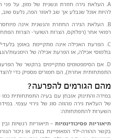
A. העלאת גירה חוזרת ונשנית של מזון, על פני
להיות אוכל שנבלע אך שב לאזור הפה, נלעס שוב, א
B. העלאת הגירה החוזרת והנשנית אינה מיוחסת
רפואי אחר (רפלוקס, הצרות השוער- הצרות הפתח 
C. הפרעת האכילה אינה מתקיימת באופן בלעדי/ר
בולמוסי אכילה, או הפרעת אכילה של הימנעות/הגבל
D. אם הסימפטומים מתקיימים בהקשר של הפרעה 
התפתחותית אחרת), הם חמורים מספיק כדי להצדי
מהם הגורמים להפרעה?
במידה והתינוק אובחן עם בעיה התפתחותית כמו מ
של העלאת גירה מהווה סוג של גירוי עצמי. במיד
השערות להתפתחותה:
תיאוריות פסיכודינמיות
– תיאוריות רגשיות ובין
בקשר ההורה-ילד המאופיינת בנתק או ניכור הגורמ