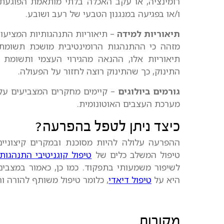
רומינציה, או עקב האכלה בלתי מותאמת הפוגעת
ו/או בפגיעה במנגנון הטבעי של רעב ושובע.
תיאוריות למידה
– תיאוריות התנהגותיות המציעו
מזהה כי ההתנהגות הרומינטיבית מושכת תשומת
תיאוריות אלו, ההנאה מהגירוי העצמי ותשומ
התינוק, כך שהתינוק רוצה לחזור על הפעולה.
גורמים ביולוגים
– קיימים מחקרים המצביעים על 
מערכת העצבים האוטונומית.
כיצד ניתן לטפל בהפרעה?
ההפרעה עלולה להיות מסוכנת ובמקרים קיצוניי
טיפול המשלב כלים של
טיפול קוגניטיבי התנהגותי
לשיפור משמעותי בתפקוד. כמו כן, כאמור במצב
היא על
טיפול דיאדי
, כלומר טיפול משותף להורה ו
מקורות