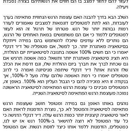
לעזור להם לחזור למצב בו הם חווים את רגשותיהם בצורה נסבלת
ויעילה.
השלב הבא בדרך להבנה האם עוצמת הרגש הנחווית מתאימה בערך
לעובדות, הוא לתת למטופלים דוגמאות למצבים שאמורים לעורר
רמות גבוהות יותר של רגש. מטרתו של תרגול זה הוא לעזור
למטופלים ללמוד כי אם הם משתמשים במאת האחוזים של הרגש,
הם נותרים ללא עודפים שיוכלו להשתמש בהם במידה וייתקלו
בסיטואציה מאתגרת יותר. כך למשל, אם מטופליה של ד״ר דנקלי
יאמרו כי הם חשים 100% אשמה בתגובה לסיטואציית יום ההולדת,
היא תציג סיטואציה מאתגרת יותר ותשאל: כמה אשמה תרגיש אם
גם שכחת לברך את חברך ביום ההולדת שלו, וגם דרסת את הכלב
שלו והרגת אותו? ד״ר דנקלי שיתפה מניסיונה ואמרה כי לרוב
מטופלים יאמרו כי רמת האשמה שלהם עולה מעל ל-100%, אך
בנקודה זו היא מזכירה להם כי הגבול העליון הוא 100%. באופן זה,
המטופלים מבינים כי עוצמת הרגש המתאימה לסיטואציה הראשונה
נמוכה מעוצמת הרגש המתאימה לסיטואציה השנייה.
נוהגים באותו האופן גם במידה ומטופל חושב שעוצמת הרגש
מתאימה לסיטואציה והמטפל לא. כך, נוצרת הזדמנות לראות האם
לאור סיטואציה קיצונית יותר כמות הרגש עולה. ד״ר דנקלי הדגישה כי
כל עוד המטופל לא רוצה להישאר ב-100% רגש אז יש לנו,
כמטפלים, הזדמנות ללמד אותו כיצד לווסת רגשות. אם המטופל