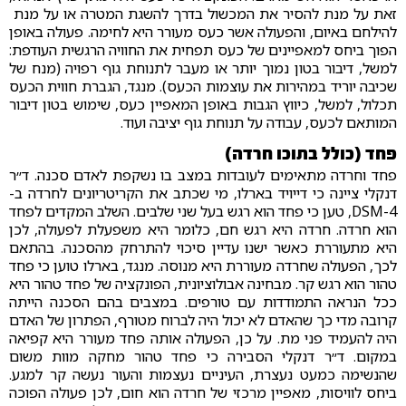
זאת על מנת להסיר את המכשול בדרך להשגת המטרה או על מנת
להילחם באיום, והפעולה אשר כעס מעורר היא לחימה. פעולה באופן
הפוך ביחס למאפיינים של כעס תפחית את החוויה הרגשית העודפת:
למשל, דיבור בטון נמוך יותר או מעבר לתנוחת גוף רפויה (מנח של
שכיבה יוריד במהירות את עוצמות הכעס). מנגד, הגברת חווית הכעס
תכלול, למשל, כיווץ הגבות באופן המאפיין כעס, שימוש בטון דיבור
המותאם לכעס, עבודה על תנוחת גוף יציבה ועוד.
פחד (כולל בתוכו חרדה)
פחד וחרדה מתאימים לעובדות במצב בו נשקפת לאדם סכנה. ד״ר
דנקלי ציינה כי דייויד בארלו, מי שכתב את הקריטריונים לחרדה ב-
DSM-4, טען כי פחד הוא רגש בעל שני שלבים. השלב המקדים לפחד
הוא חרדה. חרדה היא רגש חם, כלומר היא משפעלת לפעולה, לכן
היא מתעוררת כאשר ישנו עדיין סיכוי להתרחק מהסכנה. בהתאם
לכך, הפעולה שחרדה מעוררת היא מנוסה. מנגד, בארלו טוען כי פחד
טהור הוא רגש קר. מבחינה אבולוציונית, הפונקציה של פחד טהור היא
ככל הנראה התמודדות עם טורפים. במצבים בהם הסכנה הייתה
קרובה מדי כך שהאדם לא יכול היה לברוח מטורף, הפתרון של האדם
היה להעמיד פני מת. על כן, הפעולה אותה פחד מעורר היא קפיאה
במקום. ד״ר דנקלי הסבירה כי פחד טהור מחקה מוות משום
שהנשימה כמעט נעצרת, העיניים נעצמות והעור נעשה קר למגע.
ביחס לוויסות, מאפיין מרכזי של חרדה הוא חום, לכן פעולה הפוכה