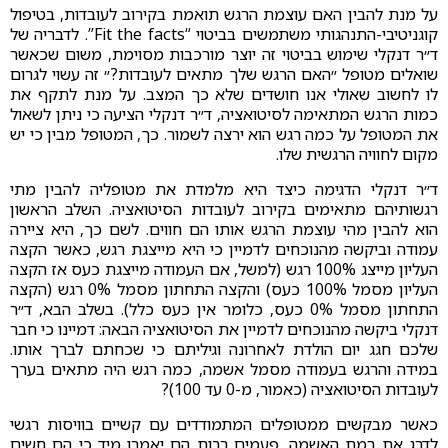
על מנת להבין האם עוצמת הרגש תואמת בקירוב לעובדות, בטיפול
קוגניטיבי-התנהגותי משתמשים בביטוי “Fit the facts”. לדבריה של
ד״ר דנקלי שימוש בביטוי זה יוצר מורכבות מסוימת, משום שכאשר
שואלים מטופל ״האם הרגש שלך מתאים לעובדות?״ זה עשוי לגרום
לו לחשוב שאולי אנו חושדים שלא כך המצב. על מנת לתקף את
כמות הרגש המתאימה לסיטואציה, ד״ר דנקלי הציעה כי ניתן לשאול
את המטופל על כמה רגש הוא ירצה לשמור. כך, המטופל מבין כי יש
מקום לחוויה הרגשית שלו.
ד״ר דנקלי הדגימה כיצד היא מלמדת את מטופליה להבין מתי
רגשותיהם מתאימים בקירוב לעובדות הסיטואציה. השלב הראשון
הוא להבין מהי עוצמת הרגש אותו הם חווים. לשם כך, היא ציירה
עמודה וביקשה מהנוכחים לדמיין כי היא מייצגת רגש, כאשר הקצה
העליון מייצג 100% רגש (למשל, אם העמודה מייצגת כעס אז הקצה
העליון מסמל 100% כעס) והקצה התחתון מסמל 0% רגש (הקצה
התחתון מסמל 0% כעס, כלומר אין כעס כלל). בשלב הבא, ד״ר
דנקלי ביקשה מהנוכחים לדמיין את הסיטואציה הבאה: דמיינו כי חבר
שלכם חגג יום הולדת לאחרונה וגיליתם כי שכחתם לברך אותו.
במידה והרגש בעמודה מסמל אשמה, כמה רגש היה מתאים בערך
לעובדות הסיטואציה (כאמור, מ-0 עד 100)?
כאשר מבקשים ממטופלים המתמודדים עם קשיים בוויסות רגשי
לדרג את רמת האשמה, פעמים רבות הם יאמרו מיד כי הם חשים