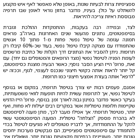
ספציפיות צרות לבעיות שונות, באופן שלא מאפשר לאף איש מקצוע
להשתלט על כולן. בעיניו, מדובר בחזון נוראי לאופן שבו תרפיה
מבוססת ראיות צריכה להיראות.
לצד, ובמידה רבה בעקבות, ההתמקדות ההולכת וגוברת
בסימפטומים, נתונים מהעשר שנים האחרונות בארה"ב מראים
תמונה עגומה של טיפול נפשי: פחות מ-1 מתוך 10 אנשים
שהתמודדו עם מצוקה קיבלו טיפול נפשי, בעוד שכ-60% קיבלו רק
תרופות. ניתן להסביר את הנתונים דרך הקלות של כתיבת מרשמים
לעומת הפניה לטיפול נפשי (מצד הרופאים והמטופלים גם יחד). עם
זאת, פרופ' הייז הציע הסבר נוסף; כאשר הבעיה מוצגת כסימפטום,
קל יותר לראות אותה כקושי חיצוני שנכנס לעצמי, לגוף, וככזה יש
"לרפא" אותה בעזרת אמצעי חיצוני כמו תרופות.
אמנם, פעמים רבות יש צורך בטיפול תרופתי, במקום או בנוסף
לטיפול נפשי, אך לתרופות עשוית להיות תופעות לוואי משמעותיות,
בעיקר כאשר מדובר במינון גבוה לאורך זמן. בנוסף, פרופ' הייז הדגיש
שקיימות חלופות טיפוליות אשר במקרים רבים יעילות לא פחות, ואף
יותר, מטיפול תרופתי. אך אפילו מעבר לכך, מתן מענה לסימפטום
לא בהכרח מספק "הצלחה" טיפולית. המענה הסימפטומטי עשוי
להקל על ההתמודדות, אך לדבריו מטופלים לא מגיעים לטיפול בכדי
להתמודד עם סימפטומים ספציפיים; הם מבקשים מערכות יחסים
טובות יותר, מעוניינים בבחירות מקצועיות טובות יותר, ושואלים איך