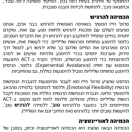
להתמקד על פיתרון בעיות ו'מה נכון', המיקוד משתנה ל'מה עובד',
וכתוצאה מכך, לתחושת לכידות והבנה מוגברת.
הכמיהה להרגיש
פרופ' הייז המשיך בשאיפה האנושית להרגיש. כבני אדם, אנחנו
מגיעים לעולם עם מוכנות להרגיש ולחוות מגע. עם זאת, מוקדם
יחסית בחיים מתחיל להתקבע רצון להרגיש רק את הדברים הטובים,
כלומר להימנע מחוויות ומרגשות שליליים. כדי לעשות זאת, אנשים
רבים מארגנים את החיים שלהם כך שלא ירגישו רע, למשל דרך
פירוק מערכות יחסים בכדי להימנע מלהיות פגיעים או לסרב
להזדמנויות כדי להימנע מכישלון, תהליך הקרוי ב-ACT הימנעות
ממפגש עם חוויה (Experiential Avoidance). כלומר, הניסיון
להימנע מחוויות שליליות מוביל להימנעות כוללת, גם מהחיוביות.
ההיסט שהציע פרופ' הייז הוא לעבור מהימנעות להגברת הגמישות
הרגשית (Emotional Flexibility), וללמוד להתמקד בלמידה מהכאב
ולהמשיך הלאה. הגברת הגמישות הרגשית כוללת את המוכנות לקבל
רגשות שליליים כחלק מהחיים, וללמוד לתת להם מקום. ב-ACT
מתייחסים לכך כמעבר מ'להרגיש
טוב
', ללמידה '
להרגיש
טוב',
להיעשות טובים יותר בלהרגיש (את החיובי וגם את השלילי).
הכמיהה לאוריינטציה
הכמיהה הבאה שהציג היא הכמיהה לאוריינטציה וכיוון, במובן של