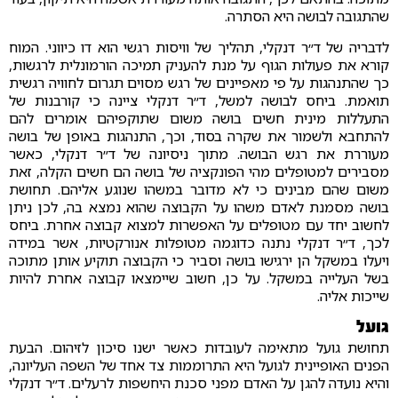
שהתגובה לבושה היא הסתרה.
לדבריה של ד״ר דנקלי, תהליך של וויסות רגשי הוא דו כיווני. המוח
קורא את פעולות הגוף על מנת להעניק תמיכה הורמונלית לרגשות,
כך שהתנהגות על פי מאפיינים של רגש מסוים תגרום לחוויה רגשית
תואמת. ביחס לבושה למשל, ד״ר דנקלי ציינה כי קורבנות של
התעללות מינית חשים בושה משום שתוקפיהם אומרים להם
להתחבא ולשמור את שקרה בסוד, וכך, התנהגות באופן של בושה
מעוררת את רגש הבושה. מתוך ניסיונה של ד״ר דנקלי, כאשר
מסבירים למטופלים מהי הפונקציה של בושה הם חשים הקלה, זאת
משום שהם מבינים כי לא מדובר במשהו שנוגע אליהם. תחושת
בושה מסמנת לאדם משהו על הקבוצה שהוא נמצא בה, לכן ניתן
לחשוב יחד עם מטופלים על האפשרות למצוא קבוצה אחרת. ביחס
לכך, ד״ר דנקלי נתנה כדוגמה מטופלות אנורקטיות, אשר במידה
ויעלו במשקל הן ירגישו בושה וסביר כי הקבוצה תוקיע אותן מתוכה
בשל העלייה במשקל. על כן, חשוב שיימצאו קבוצה אחרת להיות
שייכות אליה.
גועל
תחושת גועל מתאימה לעובדות כאשר ישנו סיכון לזיהום. הבעת
הפנים האופיינית לגועל היא התרוממות צד אחד של השפה העליונה,
והיא נועדה להגן על האדם מפני סכנת היחשפות לרעלים. ד״ר דנקלי