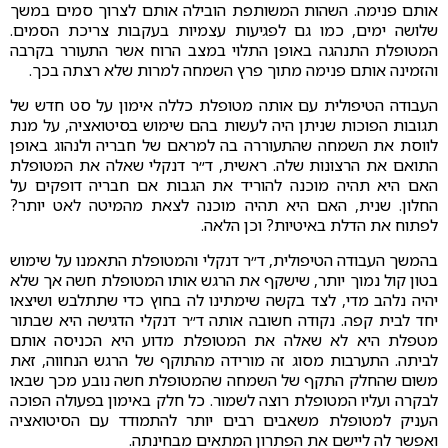
אותם פנימה. השהות המשותפת הובילה אותם לצרוך סמים במשך
שלושה ימים, כמו גם לפגיעות עצמיות בעקבות צריכת הסמים.
המטופלת התנהגה באופן התלוי במצב הרוח אשר התעורר בקרבה
והזמינה אותם פנימה מתוך פרץ השמחה למרות שלא רצתה בכך.
העבודה הטיפולית עם אותה מטופלת כללה אימון על סט חדש של
תגובות הפוכות שניתן היה לעשות בהם שימוש בסיטואציה, על מנת
לווסת את השמחה שהתעוררה בה למראם של חבריה ולנהוג באופן
התואם את הרצונות שלה. ראשית, ד״ר דנקלי שאלה את המטופלת
האם היא תהיה מוכנה להוריד את הגבות אם חבריה דופקים על
החלון. שנית, האם היא תהיה מוכנה לצאת מהמיטה לאט יותר?
לפתוח את הדלת באיטיות? וכן הלאה.
בהמשך העבודה הטיפולית, ד״ר דנקלי והמטופלת התאמנו על שימוש
בטון קול נמוך יותר, שישקף את הרגש אותו המטופלת חשה אך שלא
יהיה נלהב מדי, לצד בקשה שימתינו לה בחוץ כדי שתתלבש ושיצאו
יחד לבית קפה. נקודה חשובה אותה ד״ר דנקלי הדגישה היא שבתור
מטפלת היא לא שאלה את המטופלת מדוע היא הכניסה אותם
לביתה. התערבות מסוג זה מורידה מהתוקף של הרגש הנחווה, זאת
משום שהחלק התקף של השמחה שהמטופלת חשה נובע מכך שבאו
לבקרה ועליו המטופלת רוצה לשמור. כל חלק באימון בפעולה הפוכה
העניק למטופלת משאבים רבים יותר להתמודד עם הסיטואציה
ואפשר לה ליישם את הפתרון המתאים מבחינתה.