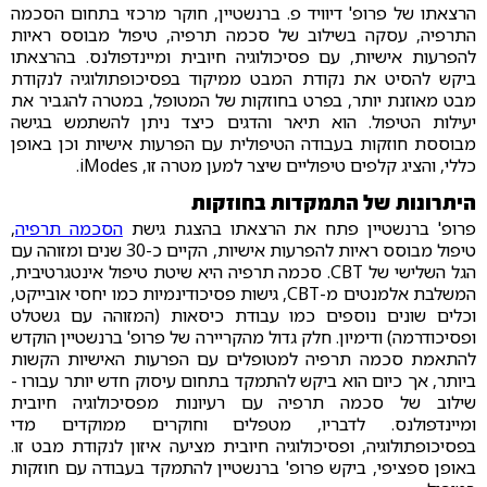
הרצאתו של פרופ' דיוויד פ. ברנשטיין, חוקר מרכזי בתחום הסכמה
התרפיה, עסקה בשילוב של סכמה תרפיה, טיפול מבוסס ראיות
להפרעות אישיות, עם פסיכולוגיה חיובית ומיינדפולנס. בהרצאתו
ביקש להסיט את נקודת המבט ממיקוד בפסיכופתולוגיה לנקודת
מבט מאוזנת יותר, בפרט בחוזקות של המטופל, במטרה להגביר את
יעילות הטיפול. הוא תיאר והדגים כיצד ניתן להשתמש בגישה
מבוססת חוזקות בעבודה הטיפולית עם הפרעות אישיות וכן באופן
כללי, והציג קלפים טיפוליים שיצר למען מטרה זו, iModes.
היתרונות של התמקדות בחוזקות
פרופ' ברנשטיין פתח את הרצאתו בהצגת גישת
הסכמה תרפיה
,
טיפול מבוסס ראיות להפרעות אישיות, הקיים כ-30 שנים ומזוהה עם
הגל השלישי של CBT. סכמה תרפיה היא שיטת טיפול אינטגרטיבית,
המשלבת אלמנטים מ-CBT, גישות פסיכודינמיות כמו יחסי אובייקט,
וכלים שונים נוספים כמו עבודת כיסאות (המזוהה עם גשטלט
ופסיכודרמה) ודימיון. חלק גדול מהקריירה של פרופ' ברנשטיין הוקדש
להתאמת סכמה תרפיה למטופלים עם הפרעות האישיות הקשות
ביותר, אך כיום הוא ביקש להתמקד בתחום עיסוק חדש יותר עבורו -
שילוב של סכמה תרפיה עם רעיונות מפסיכולוגיה חיובית
ומיינדפולנס. לדבריו, מטפלים וחוקרים ממוקדים מדי
בפסיכופתולוגיה, ופסיכולוגיה חיובית מציעה איזון לנקודת מבט זו.
באופן ספציפי, ביקש פרופ' ברנשטיין להתמקד בעבודה עם חוזקות