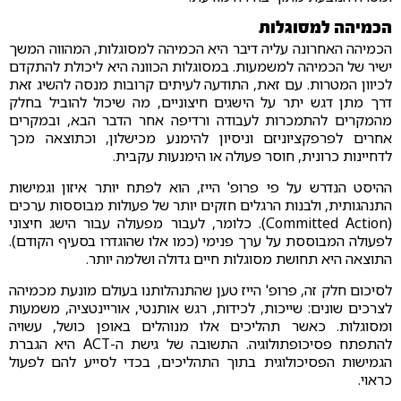
הכמיהה למסוגלות
הכמיהה האחרונה עליה דיבר היא הכמיהה למסוגלות, המהווה המשך
ישיר של הכמיהה למשמעות. במסוגלות הכוונה היא ליכולת להתקדם
לכיוון המטרות. עם זאת, התודעה לעיתים קרובות מנסה להשיג זאת
דרך מתן דגש יתר על הישגים חיצוניים, מה שיכול להוביל בחלק
מהמקרים להתמכרות לעבודה ורדיפה אחר הדבר הבא, ובמקרים
אחרים לפרפקציוניזם וניסיון להימנע מכישלון, וכתוצאה מכך
לדחיינות כרונית, חוסר פעולה או הימנעות עקבית.
ההיסט הנדרש על פי פרופ' הייז, הוא לפתח יותר איזון וגמישות
התנהגותית, ולבנות הרגלים חזקים יותר של פעולות מבוססות ערכים
(Committed Action). כלומר, לעבור מפעולה עבור הישג חיצוני
לפעולה המבוססת על ערך פנימי (כמו אלו שהוגדרו בסעיף הקודם).
התוצאה היא תחושת מסוגלות חיים גדולה ושלמה יותר.
לסיכום חלק זה, פרופ' הייז טען שהתנהלותנו בעולם מונעת מכמיהה
לצרכים שונים: שייכות, לכידות, רגש אותנטי, אוריינטציה, משמעות
ומסוגלות. כאשר תהליכים אלו מנוהלים באופן כושל, עשויה
להתפתח פסיכופתולוגיה. התשובה של גישת ה-ACT היא הגברת
הגמישות הפסיכולוגית בתוך התהליכים, בכדי לסייע להם לפעול
כראוי.