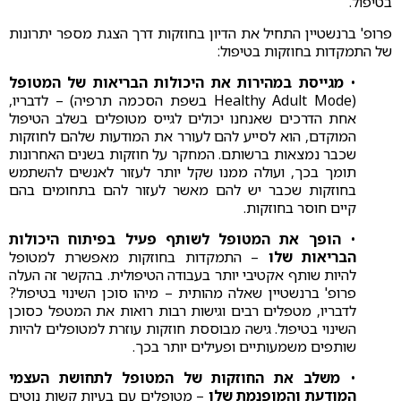
בטיפול.
פרופ' ברנשטיין התחיל את הדיון בחוזקות דרך הצגת מספר יתרונות
של התמקדות בחוזקות בטיפול:
•
מגייסת במהירות את היכולות הבריאות של המטופל
(Healthy Adult Mode בשפת הסכמה תרפיה) – לדבריו,
אחת הדרכים שאנחנו יכולים לגייס מטופלים בשלב הטיפול
המוקדם, הוא לסייע להם לעורר את המודעות שלהם לחוזקות
שכבר נמצאות ברשותם. המחקר על חוזקות בשנים האחרונות
תומך בכך, ועולה ממנו שקל יותר לעזור לאנשים להשתמש
בחוזקות שכבר יש להם מאשר לעזור להם בתחומים בהם
קיים חוסר בחוזקות.
•
הופך את המטופל לשותף פעיל בפיתוח היכולות
הבריאות שלו
– התמקדות בחוזקות מאפשרת למטופל
להיות שותף אקטיבי יותר בעבודה הטיפולית. בהקשר זה העלה
פרופ' ברנשטיין שאלה מהותית – מיהו סוכן השינוי בטיפול?
לדבריו, מטפלים רבים וגישות רבות רואות את המטפל כסוכן
השינוי בטיפול. גישה מבוססת חוזקות עוזרת למטופלים להיות
שותפים משמעותיים ופעילים יותר בכך.
•
משלב את החוזקות של המטופל לתחושת העצמי
המודעת והמופנמת שלו
– מטופלים עם בעיות קשות נוטים