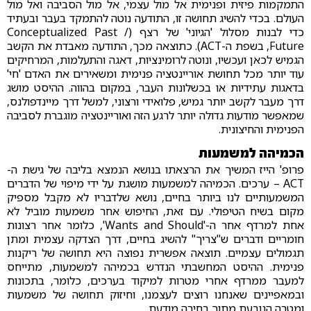
התמקמות פיזית ופנימית אל מול עצמי, אל מול הסביבה ואל מול
העולם. בכדי להשיג תחושה זו, התודעה נוטה להתמקד בעבר ובעתיד
כדי לבנות מסלול 'הגיוני' של רצף (Conceptualized Past /
Future, בשפת ה-ACT). כתוצאה מכך, התודעה מאבדת את הקשב
הגמיש לכאן ועכשיו, ונוטה לרומינציות, דאגה והתעלמות, המרחיקים
עוד יותר מכל תחושת אוריינטציה פנימית ומשאירים את האדם 'חי'
בדאגות עתידיות או בכשלונות העבר, במקום בהווה. ההיסט מושג
דרך מעבר לקשב יותר גמיש, פלואידי ורצוני, למשל דרך מיינדפולנס,
שמאפשר מודעות גדולה יותר לרגע הזה ואוריינטציה מוגברת לסביבה
הפנימית והחיצונית.
הכמיהה למשמעות
פרופ' הייז המשיך את הרצאתו בנושא הנמצא בליבה של גישת ה-
ACT – ערכים. הכמיהה למשמעות מושגת על ידי מיפוי של הדברים
המשמעותיים לנו ביותר בחיים, נושא שלדבריו לא מקבל מספיק
מקום בשיח הטיפולי. עם זאת, החיפוש אחר משמעות מוביל לא
אחת למרדף אחר ה-'Wants and Should', כלומר אחר רצונות
חומריים ודברים ש"צריך" להשיג בחיים, דרך הצדקה עצמית ומתן
תגמולים עצמיים. תוצאה אפשרית נפוצה היא תחושה של ריקנות
פנימית. ההיסט המחשבתי הנדרש בכמיהה למשמעות, מתייחס
למעבר ממרדף אחרי מטרות למיקוד בערכים, כלומר, בתכונות
ובמאפיינים שאנחנו רוצים לעצמנו, וחיזוק תחושה של משמעות
ומטרה הנובעת מתוך בחירה מודעת.