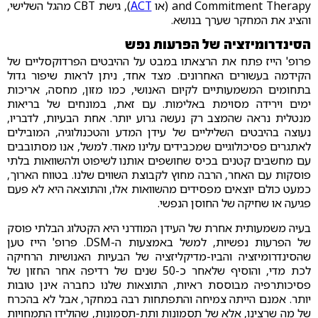
and Commitment Therapy (או
ACT
), גישת CBT מהגל השלישי,
והציג את המחקר שערך בנושא.
הסינדרומיזציה של הפרעות נפש
פרופ' הייז פתח את הרצאתו במבט על ההיבטים הפרדוקסליים של
הקידמה בעשורים האחרונים. מצד אחד, ניתן לראות שיפור גדול
בתחומים המשמעותיים לקיום האנושי, כמו מזון, מחסה, אריכות
ימים וירידה מסוימת באלימות. עם זאת, במונחים של בריאות
מנטלית נראה שהמצב רק נעשה גרוע יותר. אחת הבעיות, לדבריו,
נעוצה בהיבטים השליליים של עידן המדע והטכנולוגיה, המובילים
לאתגרים פסיכולוגיים שמכבידים עלינו מאוד. למשל, אנו מסתובבים
עם מחשבים קטנים בכיס שחושפים אותנו לשיפוט ולהשוואות בלתי
פוסקות עם האחר, הרבה מחוץ לקבוצת השווים שלנו. בטווח הארוך,
כמעט כולם יוצאים מפסידים מהשוואות אלו, והתוצאה היא לא פעם
פגיעה או שחיקה של החוסן הנפשי.
בעיה משמעותית אחרת של העידן המודרני היא הקטלוג הבלתי פוסק
של הפרעות נפשיות, למשל באמצעות ה-DSM. פרופ' הייז טען
שהסינדרומיזציה והביו-מדיקליזציה של הבעיות האנושיות הרחיקה
לכת מדי, והוסיף שלאחר כ-50 שנים של רדיפה אחר החזון של
פסיכותרפיה מבוססת ראיות, התוצאות שלנו כחברה אינן טובות
יותר. אמנם הייתה צמיחה והתפתחות רבה במחקר, אבל לא בהכרח
של מה שרצינו, אלא של תסמונות ותת-תסמונות, שהולידו התמחויות