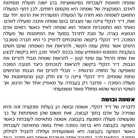
שמחה תואמת לעובדות בסיטואציות בהן ישנה תועלת מסוימת
לאדם. הפונקציה של שמחה היא מקסום רווחים, לכן דחף הפעולה
התואם לשמחה הוא חזרה על הפעולה המעוררת את הרגש. יחד עם
זאת, ד״ר דנקלי ציינה שני מצבים בהם שמחה איננה מועילה לאדם.
האחד הוא התמכרות והאחר הוא שמחה לאיד כאשר רואים אדם
הנמצא בצרה. על מנת לתרגל בפועל את המיומנות של פעולה
הפוכה, ד״ר דנקלי ביקשה מהנוכחים לדמיין כי היא חברה משכבר
הימים אשר נותק עמה הקשר, ולהראות את השמחה שהם חשים
בעקבות המפגש המפתיע עמה בכנס. לאחר מכן, היא ביקשה לבצע
את אותו תרגיל עם שינוי קטן – להראות שמחה מבלי להרים את
הגבות. ד״ר דנקלי ביקשה להראות לנוכחים כיצד תגובה הפוכה
משפיעה על החוויה הרגשית – מבלי להרים את הגבות מרגישים
פחות שמחים. ד״ר דנקלי ציינה כי זהו חלק קטן מהמיומנות של
פעולה הפוכה – מדובר רק בעבודה על מאפיין אחד של הרגש, אך
השינוי הרגשי שהוא מחולל מאוד משמעותי.
אשמה ובושה
לדבריה של ד״ר דנקלי, אשמה ובושה הן בעלות פונקציה זהה והיא
שמירה על אדם בתוך קבוצה, זאת משום שהן מאותתות על כך
שנעשתה פעולה הפוגעת בקבוצה. אשמה מתאימה לעובדות כאשר
הפגיעה בקבוצה היא ברמה נמוכה ואילו בושה מתאימה לעובדות
כאשר הפגיעה בקבוצה היא משמעותית ועלולה להוביל לסילוק
מתוכה. בהתאם לכך, התגובה אותה מעוררת אשמה היא תיקון, בעוד