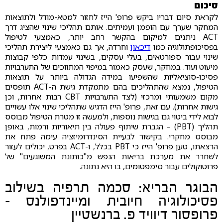
סיכום
לקראת סיום דבריו ביקש פרופ' הייז לחזור למטא-מודל ולתוצאות
המחקר שערך עם הופמן ועמיתים. אותם תהליכי שינוי שהציג דרך
ACT ניתנים למיקום בהקשר רחב יותר, כאמצעי לטיפול
בפסיכופתולוגיה כמו
דיכאון
וחרדה, אך גם כאמצעי ליצירת תהליכי
שינוי עבור ספורטאים, בעלי עסקים, בשינוי עמדות כלפי קבוצות
מיעוט ועוד. במחקר, שעסק כאמור במיפוי המתווכים של התערבויות
פסיכו-סוציאליות שהשפיעו במידה הגדולה ביותר על תוצאות
הטיפול, נמצא שהתהליכים בהם מתמקדת גישת ה-ACT תופסים
מקום משמעותי ומרכזי (לצד התערבויות CBT רבות אחרות, וכן
גישות אחרות). עם זאת, פרופ' הייז הדגיש שתהליכי שינוי אלו עשויים
לבוא לידי ביטוי גם בגישות נוספות, ולמעשה זו מטרת הטיפול מבוסס
תהליך (PBT) – הגברת שיתוף פעולה בין תיאוריות ורמות, באופן
מבוסס מחקרי. בקישור לבעיית הסינדרומיזציה עימה פתח את
הרצאתו, טען פרופ' הייז כי PBT בכלל, ו-ACT בפרט, יכולים לעזור
לשחרר את מערכת בריאות הנפש מ"כותונת המשוגעים" של
פרוטוקולים עבור סימפטומים, בו היא נתונה.
הבוגר הבריא: סכמה תרפיה בשילוב
פסיכולוגיה חיובית ומיינדפולנס –
פרופסור דיוויד פ. ברנשטיין