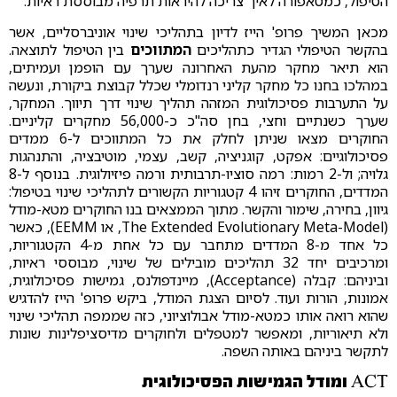
הטיפול, כמטאפורה לאיך צריכה להיראות תרפיה מבוססת ראיות.
מכאן המשיך פרופ' הייז לדיון בתהליכי שינוי אוניברסליים, אשר
בהקשר הטיפולי הגדיר כתהליכים
המתווכים
בין הטיפול לתוצאה.
הוא תיאר מחקר מהעת האחרונה שערך עם הופמן ועמיתים,
במהלכו בחנו כל מחקר קליני רנדומלי שכלל קבוצת ביקורת, ונעשה
על התערבות פסיכולוגית המזהה תהליך שינוי דרך תיווך. המחקר,
שערך כשנתיים וחצי, בחן סה"כ כ-56,000 מחקרים קליניים.
החוקרים מצאו שניתן לחלק את כל המתווכים ל-6 ממדים
פסיכולוגיים: אפקט, קוגניציה, קשב, עצמי, מוטיבציה, והתנהגות
גלויה; ול-2 רמות: רמה סוציו-תרבותית ורמה פיזיולוגית. בנוסף ל-8
המדדים, החוקרים זיהו 4 קטגוריות הקשורים לתהליכי שינוי בטיפול:
גיוון, בחירה, שימור והקשר. מתוך הממצאים בנו החוקרים מטא-מודל
(The Extended Evolutionary Meta-Model, או EEMM), כאשר
כל אחד מ-8 המדדים מתחבר עם כל אחת מ-4 הקטגוריות,
ומרכיבים יחד 32 תהליכים מובילים של שינוי, מבוססי ראיות,
וביניהם: קבלה (Acceptance), מיינדפולנס, גמישות פסיכולוגית,
אמונות, הורות ועוד. לסיום הצגת המודל, ביקש פרופ' הייז להדגיש
שהוא רואה אותו כמטא-מודל אבולוציוני, כזה שממפה תהליכי שינוי
ולא תיאוריות, ומאפשר למטפלים ולחוקרים מדיסציפלינות שונות
לתקשר ביניהם באותה השפה.
ACT ומודל הגמישות הפסיכולוגית