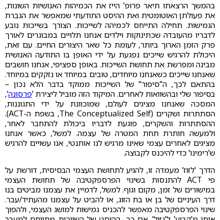
בהמשך הרצאתו תיאר פרופ' הייז את הכמיהות האנושיות השונות,
את פעולתן האוטומטית ואת ההיסט התודעתי שמאפשר את הגברת
הגמישות. תחילה התייחס לכמיהה לשייכות. הצורך בשייכות נובע
לדבריו מהעובדה שכתינוקות וילדים אנחנו תלויים במבוגרים לאורך
פרק הזמן הארוך ביותר, לעומת כל שאר היצורים החיים. עם זאת,
היכולת להרגיש שייכים נפגעת על ידי האופן בו התודעה האנושית
מבינה ומפרשת את תחושת השייכות. באופן ספציפי, אנחנו חושבים
שאנחנו שייכים כשאנחנו מיוחדים, טובים במיוחד או נזקקים במיוחד.
בהתאם לכך, ה"סיפור" של השייכות ממוקד בדבר הלא נכון –
בסיפור שלי ובהשוואות לאחרים. המיקוד הזה מוביל ליצירת '
פרסונה
',
המסכה שאנחנו מציגים לעולם, שמוכוונת על ידי התגוננות,
הסתתרות ושקרים (The Conceptualized Self, בשפת ה-ACT).
ההסתתרות והשקרים, פוגעת לדבריו ביכולת להתחבר לאחר,
ולמעשה חותרת תחת המטרה של עצמה. למשל, כאשר אנחנו
מציגים לאחרים עצמי שאינו מרגיש לנו אותנטי, אנו עשויים להרגיש
ש'רימינו' כדי להיכנס לקבוצה.
הדרך 'לזוז' מעמדה זו, להגיע לתחושת העצמי הבסיסית, דורשת על
פי ACT להתנסות בשינוי הפרספקטיבה של תחושת העצמי
במישורים של זמן, מקום וגוף. למשל, לדמיין את עצמנו מביטים בנו
דרך העיניים של בן או בת הזוג, או להביט על עצמנו מהעתיד/עבר.
שינוי הפרספקטיבה מאפשר להכניס גמישות למושג העצמי, ולהפוך
אותו מ'קבוע' ל'נזיל'. אם כך, ההיסט של השייכות מתייחס למעבר