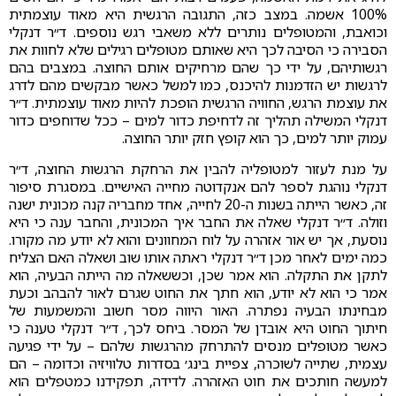
100% אשמה. במצב כזה, התגובה הרגשית היא מאוד עוצמתית
וכואבת, והמטופלים נותרים ללא משאבי רגש נוספים. ד״ר דנקלי
הסבירה כי הסיבה לכך היא שאותם מטופלים רגילים שלא לחוות את
רגשותיהם, על ידי כך שהם מרחיקים אותם החוצה. במצבים בהם
לרגשות יש הזדמנות להיכנס, כמו למשל כאשר מבקשים מהם לדרג
את עוצמת הרגש, החוויה הרגשית הופכת להיות מאוד עוצמתית. ד״ר
דנקלי המשילה תהליך זה לדחיפת כדור למים – ככל שדוחפים כדור
עמוק יותר למים, כך הוא קופץ חזק יותר החוצה.
על מנת לעזור למטופליה להבין את הרחקת הרגשות החוצה, ד״ר
דנקלי נוהגת לספר להם אנקדוטה מחייה האישיים. במסגרת סיפור
זה, כאשר הייתה בשנות ה-20 לחייה, אחד מחבריה קנה מכונית ישנה
וזולה. ד״ר דנקלי שאלה את החבר איך המכונית, והחבר ענה כי היא
נוסעת, אך יש אור אזהרה על לוח המחוונים והוא לא יודע מה מקורו.
כמה ימים לאחר מכן ד״ר דנקלי ראתה אותו שוב ושאלה האם הצליח
לתקן את התקלה. הוא אמר שכן, וכששאלה מה הייתה הבעיה, הוא
אמר כי הוא לא יודע, הוא חתך את החוט שגרם לאור להבהב וכעת
מבחינתו הבעיה נפתרה. האור היווה מסר חשוב והמשמעות של
חיתוך החוט היא אובדן של המסר. ביחס לכך, ד״ר דנקלי טענה כי
כאשר מטופלים מנסים להתרחק מהרגשות שלהם – על ידי פגיעה
עצמית, שתייה לשוכרה, צפיית בינג׳ בסדרות טלוויזיה וכדומה – הם
למעשה חותכים את חוט האזהרה. לדידה, תפקידנו כמטפלים הוא