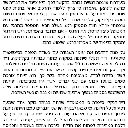
מעוררות עוצמה רגשית גבוהה. בהקשר לכך, היא ציינה את דבריה של
מרשה לינהאן שאמרה כי צריך ללמוד להרכיב אוהל בחנות לפני
שמרכיבים אותו על הר או בזמן סופה. אם כן, לימוד של ויסות רגשות
נעשה בקליניקה, על ידי שחזור של סיטואציה בה מטופל חווה רגש
עוצמתי או לא חווה מספיק רגש. בשלב הבא, המטפל מתרגל עם
המטופל כיצד לווסת את הרגש – אם מדובר בהפחתת רגש התרגול
יתמקד במיומנות של פעולה הפוכה; אם מדובר בהגברת רגש התרגול
יתמקד בלימוד של מאפייני הרגש ושימוש בהם.
על מנת להדגים את אופן העבודה עם פעולה הפוכה בסיטואציה
טיפולית, ד״ר דנקלי שיתפה במקרה מתוך עבודתה בקליניקה. ד״ר
דנקלי טיפלה באישה בת 20 אשר בנערותה הייתה תלמידה מוצלחת,
אך בעקבות אירועי חיים קשים מצאה את עצמה מתגוררת באזור
קשה, בדירה לבדה, מאוכזבת מחייה. בשל כך, היא הייתה צורכת
סמים באופן קבוע עם שני גברים אשר גרו בסביבתה, ופוגעת
בעצמה. בשלב מסוים בתוך הטיפול, המטופלת הצליחה שלא
להשתמש בסמים במשך ארבעה שבועות ומצבה הנפשי השתפר.
ד״ר דנקלי סיפרה כי המטופלת שהתה בביתה בוקר אחד ושמעה
דפיקות על חלונה. מי שבאו לבקרה היו שני הגברים עמם הייתה נוהגת
לצרוך סמים. הביקור שלהם עורר בה פרץ שמחה עז והשפיע על
התנהגותה. היא סימנה להם לבוא לדלת הראשית, קפצה מהמיטה,
הלכה במהירות לפתוח את הדלת, בירכה אותם בשמחה והכניסה