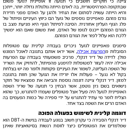
ציינה כי חוקרים חושבים כי תנועה זו אופיינית לגועל משום
שבתקופה הפרהיסטורית, בה לאדם הייתה גולגולת גדולה יותר, ייתכן
והיא הייתה עשויה לסתום את הנחיר ולהגן על האדם מפני חדירת
גורם מזהם. מאפיינים נוספים של גועל הם כיווץ העיניים ופיתול של
פלג הגוף העליון אחורנית. הסיבה לפיתול הגוף היא מניעת מצב בו
הגורם המזהם ייכנס לגופו של האדם, זאת משום שאם הוא ימשיך
ללכת הוא עלול לפזר את הגורם המזהם.
סימנים מאפיינים לגועל ניכרים בעבודה קלינית עם מטופלות
הסובלות מ
הפרעות אכילה
, אשר יראו אותם בתגובה לאוכל המוגש
מולן. לדידה של ד״ר דנקלי, מרכיב משמעותי בעבודה עם הפרעות
אכילה יהיה לעזור למטופלות להימנע מהפיתול, להחזיק את השריר
של השפה העליונה, לשמור את העיניים פקוחות ולומר מה יש בצלחת
בקול לא נגעל – פעולות אלו יורידו את הגועל שהן חוות בתגובה
למזון. ד״ר דנקלי ציינה דוגמה נוספת והביאה את ממצאיו של חוקר
נישואים בשם ג׳ון גוטמן, אשר הבחין כי תנועה של שריר השפה
האופיינית לגועל היה פעיל אצל מטופלים שעמדו להתגרש, כך שהוא
הצליח לומר מי עתיד להתגרש על ידי ספירה של כמות הפעמים בה
האדם הרים את השפה בצד אחד.
דוגמה קלינית לשימוש בפעולה הפוכה
ד״ר דנקלי הסבירה כי עקרון חשוב בנוגע לעבודה בגישת ה-DBT הוא
שמלמדים את המטופלים כיצד לווסת רגשות בסיטואציות שאינן