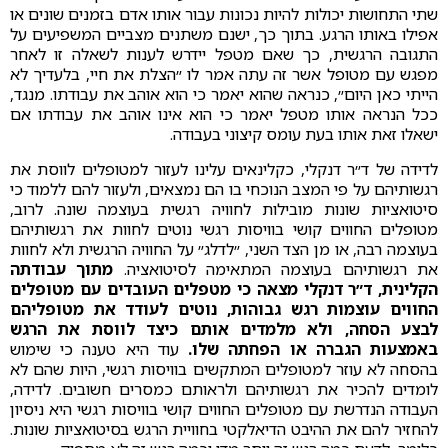
שתי התחושות יכולות להיות נכונות עבור אותו אדם בזמנים שונים או
אפילו באותו הרגע. בתוך כך, ישנם משתנים מצביים המשפיעים על
התגובה הרגשית, כך שאם מטפל יידרש לענות לשאלה זו לאחר
מפגש עם מטופל אשר זה עתה אמר לו ״הצלת את חיי, בלעדיך לא
הייתי כאן היום״, כנראה שהוא יאמר כי הוא אוהב את עבודתו. מנגד,
ככל הנראה אותו מטפל יאמר כי הוא אינו אוהב את עבודתו אם
ישאלו זאת אותו בעת עומס קיצוני בעבודה.
לדידה של ד״ר דנקלי, כקלינאים עלינו לעזור למטופלים לווסת את
רגשותיהם על פי המצב הנוכחי בו הם נמצאים, ולעזור להם ללמוד כי
סיטואציות שונות מובילות לחוויה רגשית בעוצמה שונה. לרוב,
מטופלים החווים קושי בוויסות רגשי נוטים לחוות את רגשותיהם
בעוצמה רבה, או מן הצד השני, ״לדלג״ על החוויה הרגשית ולא לחוות
את רגשותיהם בעוצמה המתאימה לסיטואציה.
מתוך עבודתה
הקלינית, ד״ר דנקלי מצאה כי מטפלים העובדים עם מטופלים
החווים עוצמות רגש גבוהות, נוטים לעודד את מטופליהם
לבצע הסחה, ולא מלמדים אותם כיצד לווסת את הרגש
באמצעות הגברה או הפחתה שלו.
עוד היא טענה כי שימוש
בהסחה לא עוזר למטופלים המתקשים בוויסות רגשי, היות שהם לא
לומדים להכיר את רגשותיהם ולראותם כמסרים חשובים. לדידה,
העבודה הנדרשת עם מטופלים החווים קושי בוויסות רגשי היא ניסיון
להחזיר להם את ההיבט הדיאלקטי בחוויית הרגש בסיטואציות שונות.