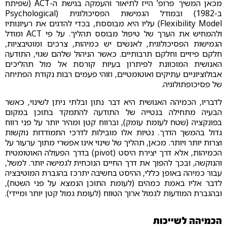
מכאן המשיך פרופ' הייז לתיאור והעמקה בגישת ה-ACT (שפיתח
ב-1982) ובמודל הגמישות הפסיכולוגית (Psychological
Flexibility Model) עליו היא מבוססת, בכדי להדגים את רעיונותיו
ולהמחיש את הערך של טיפול מבוסס תהליך. על פי ACT ומודל
הגמישות הפסיכולוגית, לאנשים יש כמיהות, צרכים ומוטיבציות,
חלקם פיזיים וחלקם תרבותיים. כאשר הניהול שלהם שגוי, התודעה
האנושית המוכוונת לפיתרון בעיות קורסת אל מול תהליכים
אבולוציוניים עתיקים ואוטומטיים, וזוהי פעמים רבות נקודת הפתיחה
של פסיכופתולוגיה.
לדבריו, הכמיהה האנושית היא דבר נתון ובלתי ניתן לשינוי, כאשר
הבעיה מתחילה בנטייה של התודעה להתמקד בתוכן במקום
בפונקציה (שטח לעומת עומק), וברווח קטן ומהיר יותר על פני רווח
גדול בהמשך הדרך. נטיות אלו מובילות לדרכי התמודדות נוקשות
וצרות יותר ויותר. מכאן, תהליך של שינוי אינו אפשרי מתוך ערעור על
הכמיהות, אלא דרך יצירת היסט (pivot) בדרך הפעולה האוטומטית
והנוקשה, ובכך להפוך את דרך החיים הנוכחית לגמישה יותר. למשל,
עבור כמיהה באופן כללי, ההיסט בחשיבה יתרכז בהגברת המוטיבציה
לדבר אליו באמת כמהים (לעומת התוכן הנמצא על פני השטח),
ובהגברת המודעות לגמול ארוך הטווח (לעומת גמול קטן יותר ומיידי).
הכמיהה לשייכות