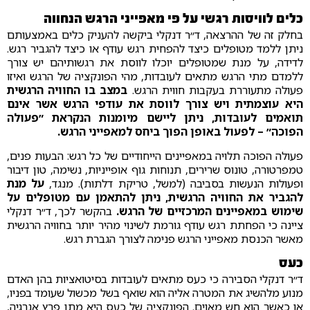
כלים לוויסות רגשי על פי מאפייני הרגש הנחווה
בחלק זה של ההרצאה, ד״ר דנקלי ביקשה להעניק כלים באמצעותם
ניתן ללמד מטופלים כיצד להפחית רגש עודף או כיצד להגביר רגש.
לדידה, על מנת שמטופלים יוכלו לווסת את רגשותיהם יש צורך
ללמדם מתי הרגש מתאים לעובדות, מהי הפונקציה של הרגש ואיזו
פעולה מתעוררת בעקבות חווית הרגש.
במצב בו החוויה הרגשית
היא עוצמתית ויש צורך לווסת את עודפי הרגש אשר אינם
תואמים לעובדות, ניתן ליישם מיומנות הנקראת ״פעולה
הפוכה״ – לפעול באופן הפוך ביחס למאפייני הרגש.
פעולה הפוכה תלויה במאפיינים הייחודיים של כל רגש: הבעות פנים,
טמפרטורה, טונוס שרירים, תנוחות גוף אופייניות, נשימה, טון דיבור
ופעולות הנעשות בסביבה (למשל, טריקת דלתות). מנגד,
על מנת
להגביר את החוויה הרגשית, ניתן להתאמן עם מטופלים על
שימוש במאפיינים המרכזיים של הרגש.
בהקשר לכך, ד״ר דנקלי
ציינה כי הפחתת רגש עודף גורמת לשינוי מהיר יותר בחוויה הרגשית
מאשר הכנסת מאפייני הרגש פנימה לצורך הגברת רגש.
כעס
ד״ר דנקלי הסבירה כי כעס מתאים לעובדות בסיטואציות בהן האדם
מנוע מלהשיג את המטרה אליה הוא שואף בשל מכשול שעומד בפניו,
או כאשר הוא חש מאוים. הפונקציה של כעס היא מתן פרץ אנרגיה,