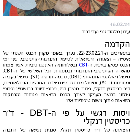
16.03.21
עירון מלמוד גנני ועדי דרור
הקדמה
בתאריכים ה-22-23.02.21, נערך באופן מקוון הכנס השנתי של
איט״ה – האגודה הישראלית לטיפול התנהגותי-קוגניטיבי. שני ימי
הכנס עסקו בגישת ה-
CBT
ובשלוחותיה האינטגרטיביות אשר צמחו
מהשדה הקוגניטיבי-התנהגותי ובמסגרת הגל השלישי של ה-CBT:
טיפול דיאלקטי התנהגותי (DBT), סכמה-תרפיה (ST), טיפול בקבלה
ומחויבות (ACT), וטיפול מבוסס מיינדפולנס. המרצים הבינלאומיים,
ד״ר כריסטין דנקלי, פרופ׳ סטיבן הייז, פרופ׳ דיוויד ברנשטיין ופרופ׳
ג׳דסון ברואר העניקו לאורך הכנס הרצאות מגוונות ומרתקות
היוצאות מתוך גישות טיפוליות אלו.
ויסות רגשי על פי ה-DBT – ד״ר
כריסטין דנקלי
הרצאתה של ד״ר כריסטין דנקלי, סגנית נשיאה של החברה