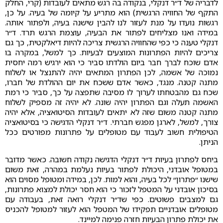
לדבריה של ד״ר דנקלי, בנקודה בה רגש מתאים לעובדות (קרי, החלק
התקף של החוויה הרגשית) הוא מתריע על קיומה של בעיה. על כן,
רגשות נועדו על מנת לעזור לנו להבין שישנה בעיה, ולפתור אותה.
במידה ואנו מצליחים לפתור את הבעיה, עוצמת הרגש תרד. ד״ר
דנקלי טענה כי כפי שהחוויה הרגשית צריכה להיות דיאלקטית, כך גם
צריכים להיות הפתרונות המוצעים לבעיות. כך למשל, במקרה בו
אדם שוכח לברך חבר ביום הולדתו סביר כי הוא ירגיש רמה יחסית
נמוכה של אשמה, לכן הפתרון המתאים יהיה להתנצל או לשלוח
מתנה קטנה. מנגד, כאשר אדם ששכח את יום ההולדת של חברו,
שכח גם מהבטחתו לערוך לו מסיבה שתפצה על כך, סביר כי רמת
האשמה תעלה וגם הפתרון יהיה שונה. לא יהיה זה מספיק לשלוח
מתנה קטנה משום שזה לא יתאים לעובדות הסיטואציה, אלא יהיה
צורך, למשל, לארגן מפגש חברתי. ד״ר דנקלי הדגישה כי בסיטואציה
הטיפולית חשוב לעבוד עם מטופלים על פתרונות מפורטים ככל
הניתן.
ביחס לפתרון בעיות ד״ר דנקלי הדגישה נקודה חשובה. כאשר מדובר
במטופל אובדני, היכולת לפתור בעיות נעלמת במהרה, זאת משום
שישנו ״פתרון״ לכל בעיה, והוא למות. לכן, במידה ומטופל מסוים הוא
בסיכון אובדני על המטפל לזכור כי הוא חסר יכולת למצוא פתרונות,
גם למצבים פשוטים. כפי שד״ר דנקלי רואה זאת, בעבודה עם
מטופלים אובדניים תפקידו של המטפל הוא לעזור למטופל להכניס
את יכולת פתרון הבעיות חזרה פנימה למיינד.