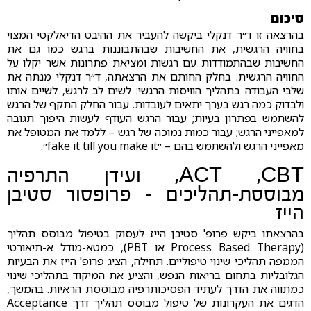
סיכום
בהרצאה זו ד״ר דנקלי ביקשה להעביר את ההיבט הדיאלקטי המצוי
בחוויה הרגשית, את החשיבות שבהתבוננות ברגש כמו גם את
החשיבות שבהתמודדות עם רגשות ומציאת פתרונות אשר יקלו על
החוויה הרגשית. בחלק החותם את הרצאתה, ד״ר דנקלי מנתה את
שלבי העבודה בתהליך הוויסות הרגשי: לשים לב לרגש, לשיים אותו
ולבדוק כמה רגש בערך יתאים לעובדות. עבור החלק התקף של הרגש
להשתמש בפתרון בעיות; עבור הרגש העודף לעשות היפוך תגובה
למאפייני הרגש; עבור כמות נמוכה של רגש – ללמד את המטופל את
מאפייני הרגש ולהשתמש בהם – ״fake it till you make it״.
ACT ,CBT, ועידן התרפיה
מבוססת-תהליכים – פרופסור סטיבן
הייז
בהרצאתו ביקש פרופ' סטיבן הייז לעסוק בטיפול מבוסס תהליך
(Process Based Therapy או PBT), כמטא-מודל א-תיאורטי
הממפה תהליכי שינוי טיפוליים. תחילה, הציג פרופ' הייז את הבעיות
הגלובליות בתחום בריאות הנפש, והציע את המיקוד בתהליכי שינוי
כמתווה את הדרך לעתיד הפסיכותרפיה מבוססת הראיות. בהמשך,
הדגים את העקרונות של טיפול מבוסס תהליך דרך Acceptance