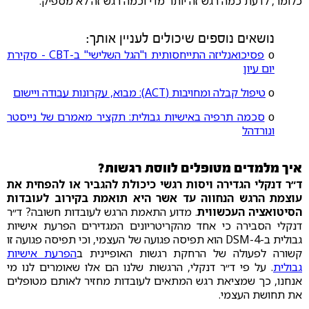
כלומר, לדעת כמה רגש זה יותר מדי וכמה רגש זה לא מספיק.
נושאים נוספים שיכולים לעניין אותך:
ο
פסיכואנליזה התייחסותית ו"הגל השלישי" ב-CBT - סקירת
יום עיון
ο
טיפול קבלה ומחויבות (ACT): מבוא, עקרונות עבודה ויישום
ο
סכמה תרפיה באישיות גבולית: תקציר מאמרם של נייסטר
ונורדהל
איך מלמדים מטופלים לווסת רגשות?
ד״ר דנקלי הגדירה ויסות רגשי כיכולת להגביר או להפחית את
עוצמת הרגש הנחווה עד אשר היא תואמת בקירוב לעובדות
הסיטואציה העכשווית
. מדוע התאמת הרגש לעובדות חשובה? ד״ר
דנקלי הסבירה כי אחד מהקריטריונים המגדירים הפרעת אישיות
גבולית ב-DSM-4 הוא תפיסה פגועה של העצמי, וכי תפיסה פגועה זו
קשורה לפעולה של הרחקת רגשות האופיינית ב
הפרעת אישיות
גבולית
. על פי ד״ר דנקלי, הרגשות שלנו הם אלו שאומרים לנו מי
אנחנו, כך שמציאת רגש המתאים לעובדות מחזיר לאותם מטופלים
את תחושת העצמי.