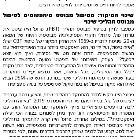
אפשר לחיות חיים שדומים יותר לחיים שהיו רוצים.
שינוי המיקוד: מטיפול מבוסס סימפטומים לטיפול
מבוסס תהליכי שינוי
כמעבר לדיון בטיפול מבוסס תהליך (PBT), פרופ' הייז ציטט את
גורדון פול, מגדולי חוקרי הפסיכולוגיה מבוססת ראיות של המאה
ה-20, שניסח לדבריו ב-1969 את החזון המקורי של טיפול CBT יעיל:
"איזה טיפול, ועל ידי מי, הוא האפקטיבי ביותר עבור האינדיבידואל עם
הבעיה הספציפית, תחת איזה סט של נסיבות, ואיך הוא יוצא
לפועל?". בעיניו, חשיבותו של הציטוט נטועה בהדגשת ההיבט
התהליכי והמותאם אישית של ההתערבות הטיפולית, לצד מתן מקום
לכלל סוגי הטיפולים, מכל הגישות, אשר נמצאו יעילים מחקרית.
בעוד שגישה זו ממקמת תהליכי שינוי במרכז, הדגש שה-DSM הביא
איתו הוא מיקוד בטיפול או בפרוטוקול שמשפיע על בעיה ספציפית.
פרופ' הייז ביקש לחזור להתמקד בתהליכי שינוי, והציע גרסה עדכנית
לציטוט של פול, במילותיהם של הייז והופמן מ-2019: "באיזה תהליכי
ליבה ביו-פסיכו-סוציאליים צריך להתמקד עם המטופל הזה, עם
המטרה הזו והסיטואציה הזו, ואיך ניתן לשנותם בצורה הכי יעילה
ואפקטיבית?". במילים אחרות, פרופ' הייז קרא להתמקד בתהליכי
שינוי מבוססי ראיות הקשורים להתערבויות ספציפיות. הוא השווה
זאת לסט קבוע של לבנים שניתן להרכיב בדרכים שונות, לפי מטרות