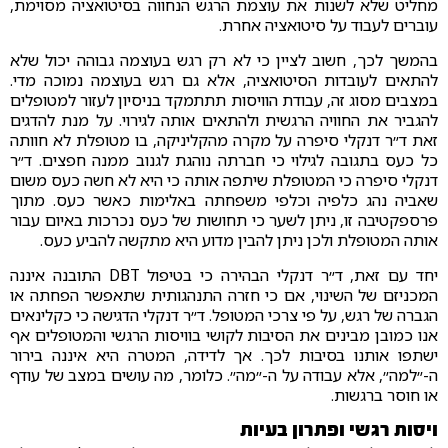
מחליט שלא לשנות את עוצמת הרגש הנחווה בסיטואציה מסוימת,
עוברים לעבוד על סיטואציה אחרת.
בהמשך לכך, חשוב לציין כי לא רק רגש בעוצמה גבוהה יכול שלא
להתאים לעובדות הסיטואציה, אלא גם רגש בעוצמה נמוכה מדי.
במצבים מסוג זה, עבודת הוויסות תתתמקד בניסיון לעזור למטופלים
להגביר את החוויה הרגשית ולהתאים אותה לגירוי. על מנת להדגים
זאת ד״ר דנקלי סיפרה על מקרה מהקליניקה, בו מטופלת לא חוותה
כל כעס בתגובה לגילוי כי חברתה נוהגת לגנוב ממנה חפצים. ד״ר
דנקלי סיפרה כי המטופלת שיתפה אותה כי היא לא חשה כעס משום
שאביה נהג כלפיה וכלפי משפחתה באלימות כאשר כעס. מתוך
פרספקטיבה זו, ניתן לשער כי תחושות של כעס נכרכות באיום עבור
אותה המטופלת ולכן ניתן להבין מדוע היא מתקשה להביע כעס.
יחד עם זאת, ד״ר דנקלי הבהירה כי בטיפול DBT התובנה איננה
המכניזם של השינוי, אם כי חזרה התנהגותית שתאפשר הפחתה או
הגברה של רגש, על פי צרכי המטופל. ד״ר דנקלי הדגישה כי כקלינאים
אנו כמובן מבינים את הסיבות לקושי בוויסות הרגשי והמטופלים אף
ישתפו אותנו בסיבות לכך. אך לדידה, המטרה היא איננה בירור
ה-״למה״, אלא עבודה על ה-״מה״. כלומר, מה עושים במצב של עודף
או חוסר ברגשות.
ויסות רגשי ופתרון בעיות