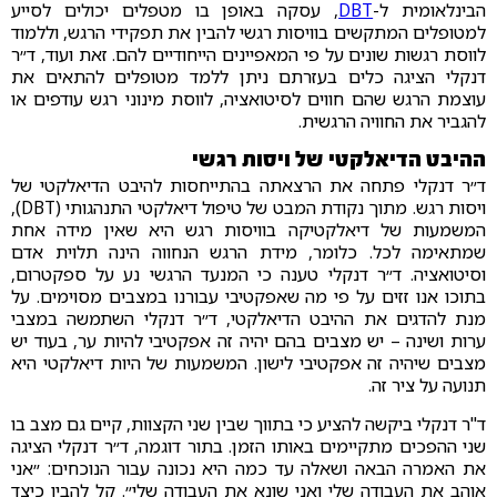
הבינלאומית ל-
DBT
, עסקה באופן בו מטפלים יכולים לסייע
למטופלים המתקשים בוויסות רגשי להבין את תפקידי הרגש, וללמוד
לווסת רגשות שונים על פי המאפיינים הייחודיים להם. זאת ועוד, ד״ר
דנקלי הציגה כלים בעזרתם ניתן ללמד מטופלים להתאים את
עוצמת הרגש שהם חווים לסיטואציה, לווסת מינוני רגש עודפים או
להגביר את החוויה הרגשית.
ההיבט הדיאלקטי של ויסות רגשי
ד״ר דנקלי פתחה את הרצאתה בהתייחסות להיבט הדיאלקטי של
ויסות רגש. מתוך נקודת המבט של טיפול דיאלקטי התנהגותי (DBT),
המשמעות של דיאלקטיקה בוויסות רגש היא שאין מידה אחת
שמתאימה לכל. כלומר, מידת הרגש הנחווה הינה תלוית אדם
וסיטואציה. ד״ר דנקלי טענה כי המנעד הרגשי נע על ספקטרום,
בתוכו אנו זזים על פי מה שאפקטיבי עבורנו במצבים מסוימים. על
מנת להדגים את ההיבט הדיאלקטי, ד״ר דנקלי השתמשה במצבי
ערות ושינה – יש מצבים בהם יהיה זה אפקטיבי להיות ער, בעוד יש
מצבים שיהיה זה אפקטיבי לישון. המשמעות של היות דיאלקטי היא
תנועה על ציר זה.
ד"ר דנקלי ביקשה להציע כי בתווך שבין שני הקצוות, קיים גם מצב בו
שני ההפכים מתקיימים באותו הזמן. בתור דוגמה, ד״ר דנקלי הציגה
את האמרה הבאה ושאלה עד כמה היא נכונה עבור הנוכחים: ״אני
אוהב את העבודה שלי ואני שונא את העבודה שלי״. קל להביו כיצד