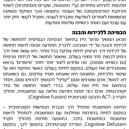
מלנסות להרגיש מיוחדים (ע"י התגוננות, שקרים והסתתרות) לשינוי
והרחבת הפרספקטיבה של העצמי. כתוצאה מכך המיקוד משתנה
מהשוואות לאחרים למודעות מוגברת לעצמי, ומוביל לקשר חזק יותר
עם עצמי ועם האחר כישויות שלמות ומודעות.
הכמיהה ללכידות והבנה
מכאן המשיך פרופ' הייז בתיאור הכמיהה הבסיסית לתחושה של
לכידות והבנה על ידי הסביבה. לדבריו, התודעה מנסה להשיג תחושה
של לכידות דרך הניסיון להיות צודקת בכל מחיר. היא עושה זאת דרך
ניסיון לכפות סדר מזויף בעולם, שישמר תחושה של לכידות פנימית
(גם כשהיא פגומה), מה שדורש ליצור יותר ויותר 'סיפורים' בראש
שמסבירים את העולם, במקום לחיות בעולם. כאשר המיקוד הוא על
שימור הלכידות, התוצאה היא שאנחנו תמיד צודקים, גם כשאנחנו
לא. למשל, אדם שמרגיש פגום "יעדיף" להמשיך להרגיש פגום, ויסדר
בהתאם את חייו ואת עולמו, בכדי לשמר תחושה של סדר
וקוהרנטיות. אדם כזה יפתח הזדהות מלאה עם מחשבותיו, תהליך
הקרוי ב-ACT הדבקה קוגניטיבית (Cognitive Fusion).
ההיסט המחשבתי מתחיל דרך הגברת הגמישות הקוגניטיבית –
במקום לחיות בהזדהות מוחלטת עם המחשבות, להתחיל לראות
מחשבות כמחשבות בלבד, כתופעה חולפת (תהליך הקרוי
Cognitive Defusion, הפרדה קוגניטיבית). בהמשך לכך, במקום