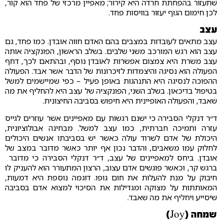
שתעזור בהפחתת חרדה היא קירור; מאפיין מרכזי של פחד הוא קור,
לכן חימום הגוף יעזור בוויסות פחד.
עצב
עצב מתאים לעובדות במצבים בהם האדם חווה אובדן. כמו פחד, גם
עצב הוא רגש המורכב משני שלבים. בשלב הראשון, הפונקציה אותה
עצב משרת היא צמצום אפשרות לאובדן נוסף, ובהתאם לכך, דחף
הפעולה הוא נסיגה והיצמדות לזיכרונות של הדבר אשר אבד. הפעולה
ההפוכה לנסיגה היא התנהגות באופן פעיל – כפי שמיישמים למשל
בטיפול בדיכאון. בשלב השני, הפונקציה של עצב היא להחליף את מה
שאבד, והפעולה האופיינית היא חיפוש בסביבה החיצונית.
ד״ר דנקלי הסבירה כי ישנם רגשות עם מאפיינים אשר עוזרים לגייס
עזרה ותמיכה חברתית, כמו עצב למשל. מבחינה אבולוציונית,
היכולת של אדם לשרוד עולה כאשר יש בסביבתו אנשים היכולים
לחלוק עמו משאבים, והדבר נכון אף יותר כאשר מדובר במצב של
אובדן. ביחס למאפיינים של עצב, ד״ר דנקלי הסבירה כי מדובר
ברגש קר, וכאשר פוגשים אדם עצוב, הרצון המתעורר הוא להעניק לו
חיבוק על מנת להעלות את חום גופו. דוגמה נוספת היא דמעות,
המאותתות על מצוקה ומגדילות את הסיכוי למצוא אדם בסביבה
שיסייע ויחליף את מה שאבד.
שמחה (Joy)