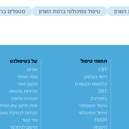
השרון
טיפול פסיכולוגי ברמת השרון
מטפלים ברמ
תחומי טיפול
על בטיפולנט
CBT
אודות
ריפוי בעיסוק
צוות האתר
קלינאות תקשורת
תקנון אתר
DBT
מדיניות פרטיות
ביופידבק
הצהרת נגישות
טיפול משפחתי
זכות תיקון עיון ומחי
טיפול פסיכולוגי
הנחיות לכתיבת מאמ
EMDR
צור קשר
היפנוזה
הרשם לניוזלטר