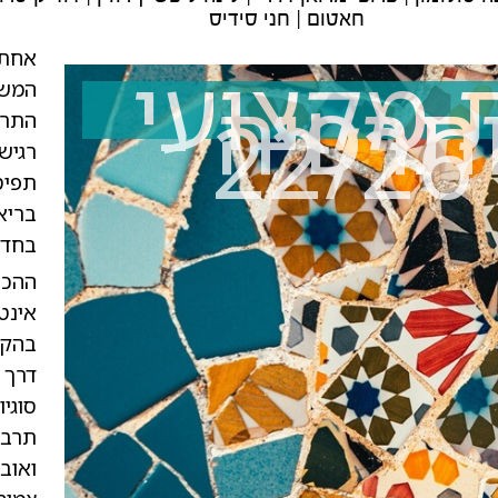
חאטום | חני סידיס
אחת 
 מקצועי
תרפיה -
המשפ
2
התרב
רגיש
תפיס
בריא
בחדר
ההכ
אינט
בהקש
דרך 
סוגי
תרבו
ואוב