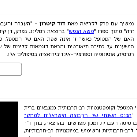
נמשיך עם פרק לקריאה מאת
דוד קיטרון
– "העברה והעברה
זרה" מתוך ספרו "
משא הנפש
" בהוצאת רסלינג. בפרק, דן קי
האם של המטופל כאשר זו אינה שפת האם של המטפל, מצב
הישענות על כתיבה תיאורטית והבאת דוגמאות קלינית של עו
רגרסיה, אוטונומיה וספרציה–אינדיבידואציה בטיפולים אלו.
י המטפל וקומפטנטיות רב-תרבותית כמנבאים ברית
"
הכנס השנתי של הקבוצה הישראלית למחקר
ברסיטה העברית ומכון מפרשים. בהרצאה, בחן ד"ר
ב-תרבותיות והשימוש במיומנויות רב-תרבותיות,