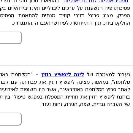
"
מפסיכואנליזה לתרבות-אנליזה
" בהוצאות מכון מופ"ת. בפרק
פסיכותרפיה הנשענת על ערכים ליברליים ואינדיבידואלים בק
הפרק, מציג פרופ' דוירי קווים מנחים להתאמת הפסיכו
וקולקטיביות, תוך התייחסות לפירושי העברה והתנגדות.
נעבור למאמרה של
לינה ליפשיץ רוזין
– "המלחמה באוקרא
מלחמה". במאמר, מציגה ליפשיץ רוזין את עבודתה עם קבוצה
לאחר פרוץ המלחמה באוקראינה, אשר היו חשופות לאירועים
בוחנת ליפשיץ רוזין את חוויית המטפלת במפגש טיפולי בין-
של העברה נגדית, שפה, הגירה, זהות ועוד.