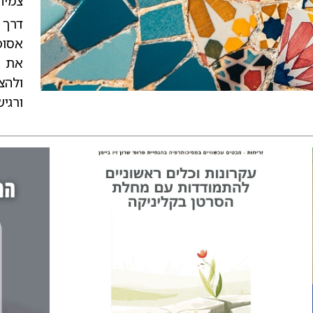
צמיח
דרך 
אסופ
את ה
ולהצ
ורגיש