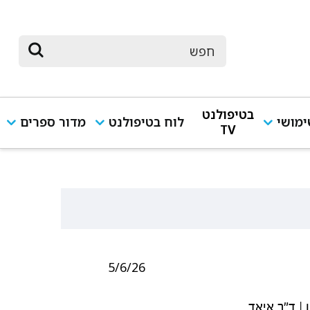
בטיפולנט
מושי
לוח בטיפולנט
מדור ספרים
TV
5/6/26
ן | ד"ר איאד