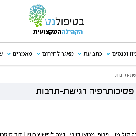
הקהילה
המקצועית
יון וכנסים
כתב עת
מאגר לחירום
מאמרים
שי
ישת-תרבות
: פסיכותרפיה רגישת-תרבות
 סולומון | פרופ' מרואן דוירי | לינה ליפשיץ רוזין | דוד קיטרו