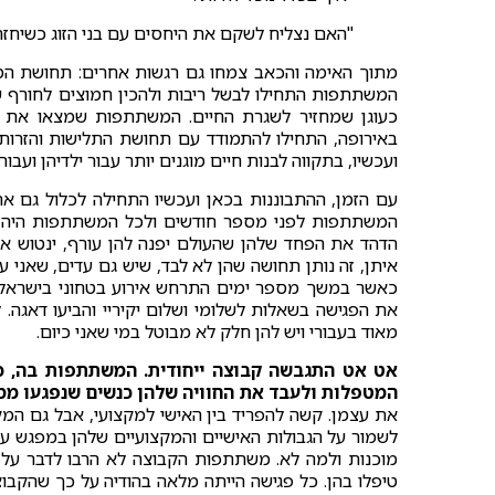
"האם נצליח לשקם את היחסים עם בני הזוג כשיחז
מתוך האימה והכאב צמחו גם רגשות אחרים: תחושת המסו
המשתתפות התחילו לבשל ריבות ולהכין חמוצים לחורף 
כעוגן שמחזיר לשגרת החיים. המשתתפות שמצאו את עצמ
באירופה, התחילו להתמודד עם תחושת התלישות והזרות
ועכשיו, בתקווה לבנות חיים מוגנים יותר עבור ילדיהן ועבור
עם הזמן, ההתבוננות בכאן ועכשיו התחילה לכלול גם את
המשתתפות לפני מספר חודשים ולכל המשתתפות היה חש
הדהד את הפחד שלהן שהעולם יפנה להן עורף, ינטוש אות
איתן, זה נותן תחושה שהן לא לבד, שיש גם עדים, שאני
כאשר במשך מספר ימים התרחש אירוע בטחוני בישראל וא
את הפגישה בשאלות לשלומי ושלום יקיריי והביעו דאגה.
מאוד בעבורי ויש להן חלק לא מבוטל במי שאני כיום.
אט אט התגבשה קבוצה ייחודית. המשתתפות בה, כו
המטפלות ולעבד את החוויה שלהן כנשים שנפגעו מ
את עצמן. קשה להפריד בין האישי למקצועי, אבל גם המ
לשמור על הגבולות האישיים והמקצועיים שלהן במפגש עם ת
מוכנות ולמה לא. משתתפות הקבוצה לא הרבו לדבר על 
טיפלו בהן. כל פגישה הייתה מלאה בהודיה על כך שהקבוצ