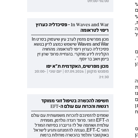
09:00-16:00
עי
ם
י
,
In Waves and War - פסיכדליה כערוץ
ה
ריפוי לטראומה
ל
מכון מפרשים מזמין לערב עיון שיעסוק בסרט In
Waves and War שישמש כמצע לדיון בנושא
פסיכדליה כערוץ ריפוי לטראומה: מהחוויה
ם
הקלינית לידע מחקרי. בהנחיית פרופ' שרון זין
,
ביימן ויואב בר יוסף.
 בתיהן
מכון מפרשים, האקדמית ת"א יפו
מפגש מקוון | 07.09.2026 | יום שני | 20:00-
21:30
דה
ת
ו
ם
חשיפה להכשרה בטיפול זוגי ממוקד
ן
רגשות והכרות עם עולם ה-EFT
ח
שמחים להזמינכם להכרות משמעותית עם עולם
ה-EFT הזוגי. פרופ' רונדה גולדמן, מומחית
עולמית ושותפה של לז גרינברג בפיתוח המודל
יס
הזוגי EFT-C, נענתה להזמנתנו ותגיע לישראל
ן
באוקטובר ותלמד בהכשרה מודולות ברמות