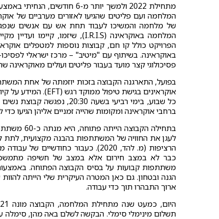
המלחמה ועם פליטים שהגיעו לאזורים מערביים של אוקר
של מלחמה והמשיכו לעבוד תחת אש עם אנשים שנפגעו.
המלחמה באוקראינה (I.R.I.S), שיז
הפרויקט כולל קו חם, קבוצות נוספות למטפלים אוקראי
באוקראינה. בשיתוף עם "מיטיב" – מרכז ישראלי לפסיכו-ט
פסיכולוגי קצר מועד בעבור פליטים ועולים מאוקראינה שהג
בפועל, התארגנה הקבוצה בזכות יוזמתה של אחת המשתת
אוקראינים בגישת טיפו
ברחבי אוקראינה ומקומות שהייה זמניים אליהן הגיעו כדי
בתחילה הקבו
לעגן את החוויה של המשתתפות בהבנה מקצועית, לתת לה
הרציפות (מ. להד, 2020). כעבור כחו
כבר לא במצב חירום אלא במצב של חשיפה מתמשכת לא
משתתפות קבועות על בסיס הקבוצה הפתוחה. באמצעות הג
הגנה ובטחון. גם כאן המטרה העיקרית שלי הייתה להוות 
ארוך התבהרו תוך כדי עבודה.
תשלום מינימלי סימלי. הבקשה לשלם באה מהן, סימלה עב