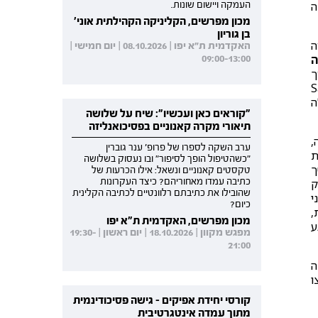
ה
העמקה ויישום שונות.
מכון מפרשים, הקליניקה הקהילתית אוני'
בן גוריון
ה
האקדמית ת"א יפו | 08.10.2026 | יום חמישי |
ה
09:00-13:00
ך
י (Saakvitne,
במצבים אלה
"קוראים כאן ועכשיו": שיח על שלושה
תיאורי מקרה קאנוניים בפסיכואנליזה
,
ערב השקה לספרו של פרופ' ענר גוברין
ת
"כשהטיפול הופך לסיפור" ובו נעסוק בשלושה
ך
טקסטים קאנוניים ונשאל: אילו הכרעות של
כתיבה עמדו מאחוריהם? כיצד העקרונות
רק
שהובילו את כתיבתם רלוונטיים לכתיבה הקלינית
י
כיום?
,
מכון מפרשים, האקדמית ת"א יפו
ע
מפגש מקוון | 18.10.2026 | יום ראשון | 19:30-
21:00
בוצה
ו
קורסי יחידת אפיקים - גישה פסיכודינמית
מתוך עמדה אינטגרטיבית