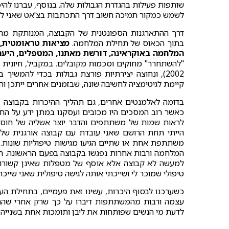
שותפות פעילות בהגדרת הגבולות שלה. בנוסף, עברנו לה
לשמש כמקור תמיכה חשוב דרך התכתבות בצ'אט שאני לא
דרך ההתארגנות הספונטנית של הקבוצה, המנותקת מהכ
בתוך הכאוס של תחילת המלחמה.
מציאות טראומטית, 
המלחמה באוקראינה, דורשת מאתנו, המטפלים, היער
קיימת לגיטימציה לחשיבה שונה, שבזמנים אחרים ייתכן ו
בדומה לאלמנטים אחרים, גם תהליך ההיכרות בקבוצה ז
כאשר רוב המסכים היו מכובים ועסקנו במתן ידע על התע
לראות שמות של משתתפים והדבר יוצר אשליה של חוסר
משתתפת אחת או שתיים הגיעו מגישות טיפוליות שונות.
המלחמה ורבות אחרות נפגשו בקבוצה בפעם הראשונה. הא
למעשה לא קבוצה אלא אוסף של מטפלות שאינן קשורות 
טיפולי שמוכר לי ושייכתי אותה לגישה טיפולית שאני שייכת
עצמה ורבות מהמשתתפות דיברו על כך שרק אחרי שהתחי
לדעת מי הנשים שפותחות את ליבן ותומכות אחת בשנייה.