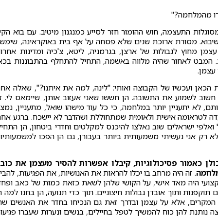
רו מהמלחמה?"
גלות התעצמה, חוש ההומור חזר לסייע כמנגנון מיטיב. עם בוא הקי
שיבוא. מסורת ארוכת שנים שלא פסחה על אף בית באוקראינה, שימש
ן מחוץ לגבולות של ארצן, בגרמניה, ליטא, צ'כיה ומדינות אחרו
. המבט לאחור שהיה מלווה באשמה, התחיל להתחלף בהתבוננות בכא
 עצמן.
 הכאן ועכשיו של הקבוצה ואותי: "לינה, למה את איתנו?", שאלה אח
וב לשמוע את התשובה. הן חששו שאני אעזוב אותן, שיימאס לי. ז
ם, לא יתעניין יותר במלחמה, כי כל עוד מישהו שואל, מתעניין, נמצ
 עדה לטראומה אישית ולאומית שמתחוללת ושהדבר לא יישכח. ברגע אחר
לפי ישראלים שוב נאלצו להיכנס למקלטים וחדרי ביטחון, הן התחיל
 לא רק אני נעשיתי משמעותית ביותר בעבורן, גם הן הפכו למשמעותיו
לן כאמור פסיכולוגיות, קיבלו אפשרות להסיר מעצמן את כוב
מלחמה
. זה היה מרחב בו יכלו להראות את האנושיות, את הפגיעות, להבי
קצועי היה מאד אישי, על הקושי שלהן לשאת כזאת כמות של כאב ופחד
וקפנות ותוך אובדן גבולות חיצוניים. תוך כדי תנועה, הן בחנו למה ה
המקרים, אלא על עצמן ובדרך זאת גם הנכיחו בחדר את האנשים שה
ה נותנת להן כוח להמשיך לטפל בחיילים, בנשים ונערות שעברו פגיעו