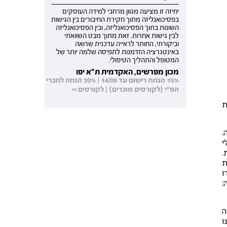
יחיזה זו מציעה מגוון מרחבי למידה העוסקים
בפסיכואנליזה מתוך חקירת החיבורים בין הגישות
השונות בתוך הפסיכואנליזה, ובין הפסיכואנליזה
לבין גישות אחרות. זאת מתוך מבט השוואתי
וביקורתי, החותר לראייה עדכנית שרואה
באינטגרציה הזדמנות לתפיסה שלמה יותר של
המטופל והתהליך הטיפולי.
מכון מפרשים, האקדמית ת"א יפו
15% הנחת רישום עד 14/08 | 20% הנחה לחברי
הפ"י (לקורסים מוכרים) | לקורסים >>
ת
.
י
.
 את
ו
:
ה
ו