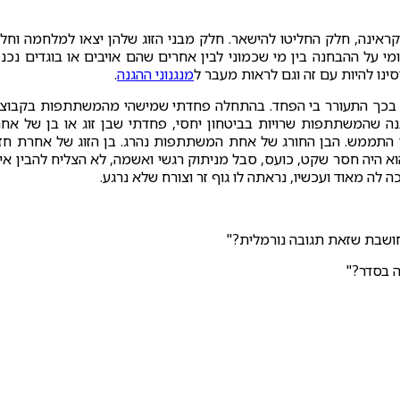
אינה, חלק החליטו להישאר. חלק מבני הזוג שלהן יצאו למלחמה וחל
מי על ההבחנה בין מי שכמוני לבין אחרים שהם אויבים או בוגדים נכנ
ינו להיות עם זה וגם לראות מעבר ל
מנגנוני ההגנה
.
 בכך התעורר בי הפחד. בהתחלה פחדתי שמישהי מהמשתתפות בקבוצ
ה שהמשתתפות שרויות בביטחון יחסי, פחדתי שבן זוג או בן של אח
י התממש. הבן החורג של אחת המשתתפות נהרג. בן הזוג של אחרת חז
וא היה חסר שקט, כועס, סבל מניתוק רגשי ואשמה, לא הצליח להבין אי
לה מאוד ועכשיו, נראתה לו גוף זר וצורח שלא נרגע.
 חושבת שזאת תגובה נורמלית?"
ה בסדר?"