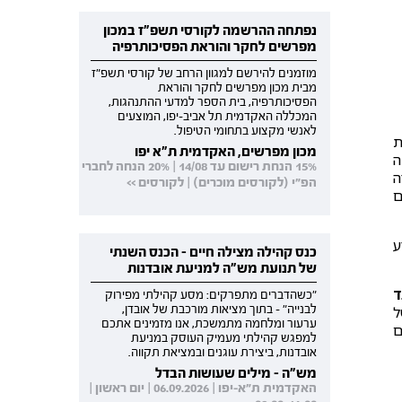
נפתחה ההרשמה לקורסי תשפ"ז במכון
מפרשים לחקר והוראת הפסיכותרפיה
מוזמנים להירשם למגוון הרחב של קורסי תשפ"ז
מבית מכון מפרשים לחקר והוראת
הפסיכותרפיה, בית הספר למדעי ההתנהגות,
המכללה האקדמית תל אביב-יפו, המוצעים
לאנשי מקצוע בתחומי הטיפול.
ת
מכון מפרשים, האקדמית ת"א יפו
ה
15% הנחת רישום עד 14/08 | 20% הנחה לחברי
ה
הפ"י (לקורסים מוכרים) | לקורסים >>
ם
ע
כנס קהילה מצילה חיים - הכנס השנתי
של תנועת מש"ה למניעת אובדנות
 והדרכתי במהלך שנת 2022 ועד
"כשהדברים מתפרקים: מסע קהילתי מפירוק
לבנייה" - בתוך מציאות מורכבת של אובדן,
ל
ערעור ומלחמה מתמשכת, אנו מזמינים אתכם
ם
למפגש קהילתי מעמיק העוסק במניעת
אובדנות, ביצירת עוגנים ובמציאת תקווה.
מש"ה - מילים שעושות הבדל
האקדמית ת"א-יפו | 06.09.2026 | יום ראשון |