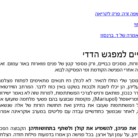
פה זרה: פרק לקריאה
י
מרה של ד. ברנסון
יים למפגש הדדי
ישבתי מול מסך עם 58 משבצות שחורות, מסכים כבויים, ורק מספר קטן של פנים מוארות באור עמום. זא
ה אחרי הפגישה הקודמת ומי הפסיקה לבוא.
ך שלי החלו להאיר. לא לכולן היו תנאים מתאימים לפתוח מצלמה
הן, הן יכלו לשבת ולבכות בשקט באין כוח לדבר. המרחב הווירטואל
ר כנכון, מותאם ורגיש לצרכי המשתתפות, למרות שזה לא נאמר ישירות
ביחד חווינו את אירועי בוצ'ה (Boocha), אירפן (Irpen), ומריאופול (Mariupol), מקומות שבוצעו בהם פשעי מלחמה שזעזעו
ל המשתתפות שעזבו את בתיהן ואת תחושת הזרות של אלה שנשאר
ה, לאחר שבמשך כחודשיים עבדה עם פליטים במערב אוקראינה אמרה
 את פניהן, להשמיע את קולן ולשתף בתחושותיהן
. הקבוצה הפכ
ן, על עמן ועל ארצן. בכל פגישה הן אמרו בדמעות מילות תודה. הצלחנ