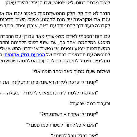
ליצור מרחב בטוח, לא שיפוטי, שבו הן יכלו להיות עצמן.
הדבר לא היה קל. חלק מהמשתתפות כאמור עזבו את אוקר
עזבו את אוקראינה על מנת להימנע מגיוס. השיח הדיכוטו
לקבוצה כעוד דרך להתמודד עם כאב, אובדן ופחד. ביחד ניס
עם הזמן הפכתי לאדם משמעותי מאד עבורן. עם ההכרה
תיפגע במלחמה. אחר כך, עם שינוי דפוס הלחימה וההבנ
המשתתפות ייפגע גופנית או נפשית או ייהרג. החשש של
לחופשה עם תסמינים ברורים של
הפרעת דחק אקוטית
: ה
מחליפים חיתול לתינוקת שנולדה ערב המלחמה ושהוא חיכה 
שאלות שעלו מתוך כאב ופחד הופנו אלי:
"קניתי לי ערכה לעזרה ראשונה כירורגית. לינה, את
"החלטתי ללמוד לירות ומצאתי לי מדריך מעולה – ז
וכעבור כמה שבועות:
"קניתי לי אקדח – השתגעתי?"
"האם אוכל לחזור לשמוח כמו פעם?"
"איך בכלל נוכל לחיות?"