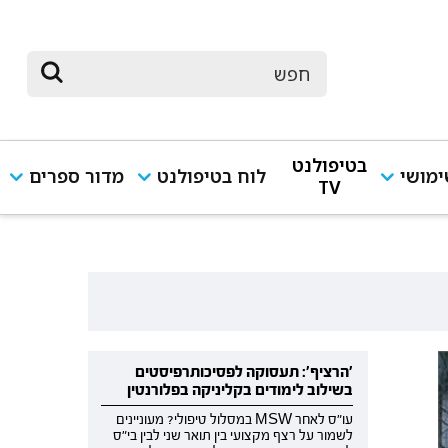
בטיפולנט
מושי
לוח בטיפולנט
מדור ספרים
TV
'הרציף': תעסוקה לפסיכותרפיסטים
בשילוב לימודים בקליניקה בפלורנטין
עו"ס לאחר MSW במסלול טיפולי? מעוניינים
לשמור על רצף מקצועי בין תואר שני לבין בי"ס