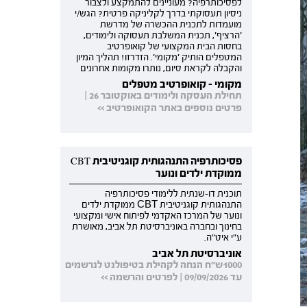
לפסיכותרפיה? מעוניינים להתמקצע ולצבור
ניסיון תעסוקתי בדרך לקליניקה פרטית? הגש/י
מועמדות לתכנית ההכשרה של מדרשת
'הרציף', תכנית המשלבת תעסוקה ולימודים,
בחסות הבית המקצועי של קואופרטיב
המטפלים הותיק 'מקומי'. הזדרזו! תהליך המיון
והקבלה לקראת סיום, נותרו מקומות אחרונים
מקומי - קואופרטיב מטפלים
תחילת העסקה ולימודים באוקטובר 26 |
פרטים נוספים באתר הקואופרטיב >>
פסיכותרפיה התנהגותית קוגניטיבית CBT
ממוקדת ילדים ונוער
תוכנית דו-שנתית ללימודי פסיכותרפיה
התנהגותית קוגניטיבית CBT ממוקדת ילדים
ונוער של המרכז האקדמי לפיתוח אישי ומקצועי
בחינוך ובחברה באוניברסיטת תל אביב, מאושרת
ע"י איט"ה.
אוניברסיטת תל אביב
1000ש"ח הנחה לקהילת בטיפולנט לנרשמים
עד 09/09/2026 | לפרטים והרשמה >>