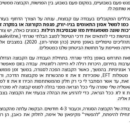
יפגש פעם בשבועיים, במקום פעם בשבוע. בין הפגישות, הקבוצה ממשיכ
 שותפה לו.
ללים המקובלים בעבודה עם קבוצות, ענתה על הצורך הדחוף בעזר
כמו למשל אסון התאומים בניו-יורק, מגפת הקורונה או במקרה ז
כות שונה משמעותית מזו שבנסיבות רגילות
. בזמנים כאלה, יש צור
"להשתחרר" מחוקים וסכמות מקובלים. במקביל, חיונית גמישות כדי להתאים את דרכי הטיפול למצב הבלתי שגרת
2002), ונחוצה יצירתיות פורצת גבולות בכדי להמשיך בתהליכים טיפוליים באופן מיטיב (כהן וסתר-רונן, 2020). 
הייתה מאיימת על תחושת הביטחון שלנו כמטפלים.
את התרחש באופן בלתי שגרתי. בתחילת העבודה עם הקבוצה הגדולה
רבות בחירום, היכרות רגילה לא הייתה רלוונטית. עבודה בזום מאפשר
 אנונימיות. בהמשך, כאשר הקבוצה הפכה לסגורה, במשך זמן ממוש
הייתי תחת הרושם שאני עובדת עם קבוצה אורגנית של מטפלות EFT, שמכירות זו את זו מהכשרות או מקבוצות הדרכה, ו
 זאת, עד אשר הסתבר לי כי רק חלק מהמשתתפות הכירו זו את זו לפנ
שליה שלי שמרה עלי ככל הנראה מפני בהלה לפגוש קבוצה לא מוכרת
זו לזו. ככל הנראה, כדי להרגיע את הבהלה צבעתי את הקבוצה בצב
 אליה.
כשערכנו לבסוף היכרות, עשינו זאת פעמיים, בתחילת העבודה של הקבוצה הסגורה, וכעבור 4-3 חודשים. הבקשה עלתה מהק
לו להיפתח, "להפשיר" מקיפאון של אימה, לחלוק את כאבן, הן רצ