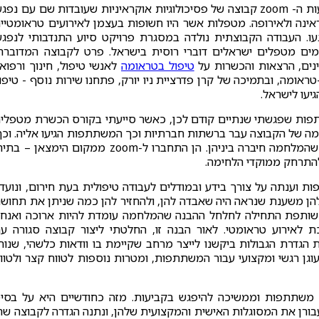
מתחילת 2022 ולמשך יותר מ-6 חודשים, הנחיתי באמצעות ה- zoom קבוצה של פסיכולוגיות אוקראיניות שעובדות שם עם נפג
אינה ולאירופה. מטפלות אשר היו חשופות בעצמן לאירועים טראומטיי
 העבודה הקבוצתית נולדה במסגרת פרויקט סיוע התנדבותי לנפגע
מו, קיימו ועדיין מקיימים מטפלים ישראלים דוברי רוסית בישראל. פרט לקבוצה המדוברת
נים, הרצאות והכשרות על
טיפול בטראומה
לאנשי טיפול, חינוך ורפוא
ראומה, ובתמיכה של קרן פדרציית ניו יורק, פתחנו שירות נוסף - טיפו
יעו לישראל.
פות שפגשתי שנתיים קודם לכן, כאשר סייעתי בקורס הכשרת מטפלי
ל ממוקד רגש (EFT). המידע על קיומה של הקבוצה עבר ברשתות חברתיות וכך המשתתפות הגיעו אליה. וכך
כל שבוע, בימי רביעי בשעה 20:30, נפגשה קבוצת נשים שהמלחמה חיברה ביניהן. הן התחברו ל-zoom ממקום הימצאן –
 להתרחק ממוקדי הלחימה.
צה הייתה פתוחה, היא מנתה כ-60 משתתפות וענתה על צורך בידע ובמודלים לעבודה טיפולית בעת חירום, ונוע
ן משענת שנראה היה שאבדה להן, ולהחזיר להן כמה שניתן את תחוש
דשיים של עבודה משותפת התחילה לחלחל ההבנה שהמלחמה עומדת להיות ארוכה ואנחנ
ירוע טראומטי. לאור הבנה זו, החלטתי ליצור קבוצה סגורה ע
דרת הגבולות ביקשנו לייצר מרחב שקיימת בו וודאות כלשהי, שנות
עוגן רגשי ומקצועי עבור המשתתפות, ומטרות נוספות לטווח קצר ולטוו
היום, כמעט שנה מתחילת המלחמה, הקבוצה מונה 21 משתתפות וממשיכה להיפגש בקביעות. מזה כחודשיים היא על בס
ורן את המסוגלות האישית והמקצועית שלהן, ונתנה הגדרה לקבוצה שה