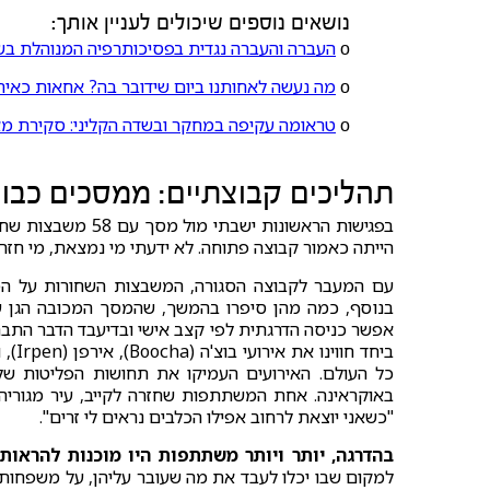
נושאים נוספים שיכולים לעניין אותך:
ο
העברה והעברה נגדית בפסיכותרפיה המנוהלת בש
ο
מה נעשה לאחותנו ביום שידובר בה? אחאות כאיחו
ο
טראומה עקיפה במחקר ובשדה הקליני: סקירת מא
תהליכים קבוצתיים: ממסכים כבו
בפגישות הראשונות 
הייתה כאמור קבוצה פתוחה. לא ידעתי מי נמצאת, מי חזר
עם המעבר לקבוצה הסגורה, המשבצות השחורות על המס
בנוסף, כמה מהן סיפרו בהמשך, שהמסך המכובה הגן עלי
אפשר כניסה הדרגתית לפי קצב אישי ובדיעבד הדבר התבר
כל העולם. האירועים העמיקו את תחושות הפליטות ש
באוקראינה. אחת המשתתפות שחזרה לקייב, עיר מגורי
"כשאני יוצאת לרחוב אפילו הכלבים נראים לי זרים".
בהדרגה, יותר ויותר משתתפות היו מוכנות להראות
למקום שבו יכלו לעבד את מה שעובר עליהן, על משפחותיה