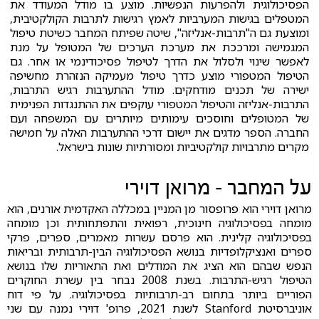
הפסיכולוגית ולהפרעות הנפשיות. מוצע בו מודל המעודד את
המטפלים בגישות המערביות לאמץ רגישות לתרבות הקולקטיבית,
ומוצעת גם ה"תרבות-אנליזה", שיטה שפיתח המחבר כשיטת טיפול
המגמישה ומרככת את מערכת הערכים של המטופל על מנת
לאפשר שינוי ולסלול את הדרך לטיפול פסיכודינמי או אחר. גם
הטיפול המטפורי מוצע כדרך טיפול מעמיקה הנזהרת מחשיפה
ישירה של תכנים מודחקים. מודל ההתערבות רגיש התרבות,
התרבות-אנליזה והטיפול המטפורי עוקפים את ההתנגדות הפנימית
של המטופלים וחוסכים עימותים מיותרים עם המשפחה ועם
החברה. הספר מדגים את יישום דרכי ההתערבות האלה על חמישה
מקרים מתרבויות קולקטיביות ומסורתיות שונות בישראל.
על המחבר - מרואן דוירי
מרואן דוירי הוא פרופסור מן המניין במכללה האקדמית אורנים, הוא
מומחה בפסיכולוגיה חינוכית, רפואית והתפתחותית וכן מומחה
בפסיכולוגיה קלינית. הוא פרסם עשרות מאמרים, ספרים, פרקי
ספרים ואנציקלופדיות בנושא הפסיכולוגיה הבין-תרבותית ובריאות
הנפש שבהם הוא הציג את המודלים ואת התאוריות שלו בנושא
הטיפול רגיש-התרבות. בשנת 2008 נבחר בין עשרת החוקרים
הפוריים ביותר בתחום רב-תרבותיות בפסיכולוגיה. על פי דוח
אוניברסיטת Stanford לשנת 2021, פרופ' דוירי נמנה עם שני