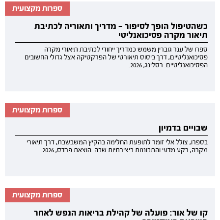
ספרות מקצועית
כשהטיפול הופך לסיפור — מדריך ותאוריה לכתיבת
תיאור מקרה פסיכואנליטי
ספרו של ענר גוברין משמש כמדריך ייחודי לכתיבת תיאורי מקרה
פסיכואנליטיים, דרך ביסוס תיאורטי של הפרקטיקה אצל גדולי החשובים
הפסיכואנליטיים. רסלינג, 2026.
ספרות מקצועית
שבויים בדמיון
בספרו, צולל אלי זומר לתופעת החלימה בהקיץ המשבשבת, דרך תיאורי
מקרה, רקע מדעי והתבוננות ביצירתיות שבה. הוצאת פרדס, 2026.
ספרות מקצועית
קו של אור: פועלה של קהילת בריאות הנפש לאחר