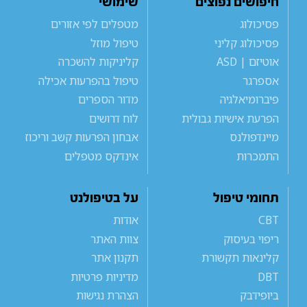
חיפושים נפוצים
שימושי
פסיכולוג
מטפלים לפי אזורים
פסיכולוג קליני
טיפול מוזל
אוטיזם | ASD
קליניקות להשכרה
אספרגר
טיפול בהפרעות אכילה
פיברומיאלגיה
מדור הספרים
הפרעת אישיות גבולית
לוח דרושים
מיינדפולנס
אבחון הפרעות קשב וריכוז
התמכרות
אינדקס מטפלים
תחומי טיפול
על בטיפולנט
CBT
אודות
ריפוי בעיסוק
צוות האתר
קלינאות תקשורת
תקנון אתר
DBT
מדיניות פרטיות
ביופידבק
הצהרת נגישות