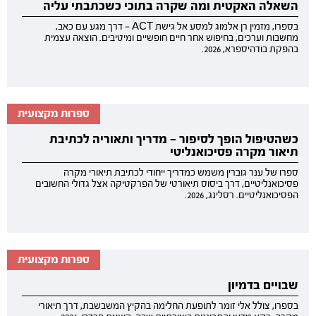
השאלה האקטית ומה שקרה בתוכי כשכתבתי עליה
בספרו, מזמין רן אלמוג למסע אל גישת ACT — דרך מגע עם כאב,
מחשבות וערכים, בחיפוש אחר חיים חופשיים ומיטיבים. הוצאה עצמית
בהפקת בודהיספרא, 2026.
ספרות מקצועית
כשהטיפול הופך לסיפור — מדריך ותאוריה לכתיבת
תיאור מקרה פסיכואנליטי
ספרו של ענר גוברין משמש כמדריך ייחודי לכתיבת תיאורי מקרה
פסיכואנליטיים, דרך ביסוס תיאורטי של הפרקטיקה אצל גדולי החשובים
הפסיכואנליטיים. רסלינג, 2026.
ספרות מקצועית
שבויים בדמיון
בספרו, צולל אלי זומר לתופעת החלימה בהקיץ המשבשבת, דרך תיאורי