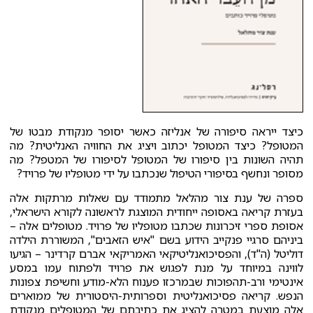
כיצד ייראה סיפורה של אנליזה כאשר יסופר מנקודת מבטו של
המטופל? כיצד המטופל יכתוב ויציג את החוויה האנליטית? מה
תהיה השונות בין סיפורו של המטופל לסיפורו של המטפל? מה
מסופר ונחשף בסיפורי הטיפול שנכתבו על ידי מטופליו של פרויד?
ספרה של ענת צור מהלאל מתמודד עם שאלות מרתקות אלה
בעזרת קריאה באסופה ייחודית המוצגת לראשונה לקורא הישראלי,
אסופת ספרי זיכרונות שכתבו מטופליו של פרויד. מטופלים אלה –
ביניהם סרגיי פנקייב הידוע בשם "איש הזאבים", המשוררת הילדה
דוליטל (ה"ד), והפסיכואנליטיקאי האמריקאי אברם קרדינר – הגיעו
לווינה במיוחד על מנת לפגוש את פרויד ולפתוח עמו במסע
אינטימי ורב-תהפוכות שבמרכזו פענוח הלא-מודע וחשיפת צפונות
הנפש. קריאה פסיכואנליטית וספרותית-היסטורית של ממוארים
אלה מוצעת במטרה להציג את כתיבתם של המטופלים מנקודת