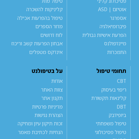
פסיכולוג קליני
טיפול מוזל
אוטיזם | ASD
קליניקות להשכרה
אספרגר
טיפול בהפרעות אכילה
פיברומיאלגיה
מדור הספרים
הפרעת אישיות גבולית
לוח דרושים
מיינדפולנס
אבחון הפרעות קשב וריכוז
התמכרות
אינדקס מטפלים
תחומי טיפול
על בטיפולנט
CBT
אודות
ריפוי בעיסוק
צוות האתר
קלינאות תקשורת
תקנון אתר
DBT
מדיניות פרטיות
ביופידבק
הצהרת נגישות
טיפול משפחתי
זכות תיקון עיון ומחיקה
טיפול פסיכולוגי
הנחיות לכתיבת מאמר