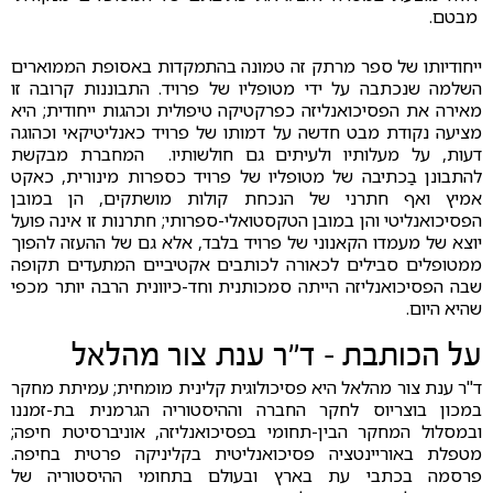
מבטם.
ייחודיותו של ספר מרתק זה טמונה בהתמקדות באסופת הממוארים
השלמה שנכתבה על ידי מטופליו של פרויד. התבוננות קרובה זו
מאירה את הפסיכואנליזה כפרקטיקה טיפולית וכהגות ייחודית; היא
מציעה נקודת מבט חדשה על דמותו של פרויד כאנליטיקאי וכהוגה
דעות, על מעלותיו ולעיתים גם חולשותיו. המחברת מבקשת
להתבונן בַכתיבה של מטופליו של פרויד כספרות מינורית, כאקט
אמיץ ואף חתרני של הנכחת קולות מושתקים, הן במובן
הפסיכואנליטי והן במובן הטקסטואלי-ספרותי; חתרנות זו אינה פועל
יוצא של מעמדו הקאנוני של פרויד בלבד, אלא גם של ההעזה להפוך
ממטופלים סבילים לכאורה לכותבים אקטיביים המתעדים תקופה
שבה הפסיכואנליזה הייתה סמכותנית וחד-כיוונית הרבה יותר מכפי
שהיא היום.
על הכותבת - ד"ר ענת צור מהלאל
ד"ר ענת צור מהלאל היא פסיכולוגית קלינית מומחית; עמיתת מחקר
במכון בוצריוס לחקר החברה וההיסטוריה הגרמנית בת-זמננו
ובמסלול המחקר הבין-תחומי בפסיכואנליזה, אוניברסיטת חיפה;
מטפלת באוריינטציה פסיכואנליטית בקליניקה פרטית בחיפה.
פרסמה בכתבי עת בארץ ובעולם בתחומי ההיסטוריה של