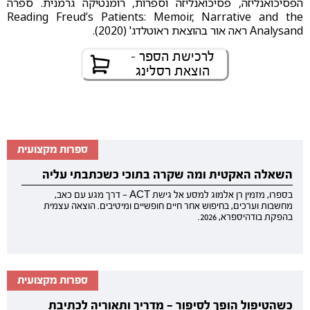
הפסיכואנליזה, פסיכואנליזה וספרות, רומנטיקה גרמנית. ספרה
Reading Freud’s Patients: Memoir, Narrative and the
Analysand ראה אור בהוצאת ראוטלדג' (2020).
לרכישת הספר -
הוצאת רסלינג
ספרות מקצועית
השאלה האקטית ומה שקרה בתוכי כשכתבתי עליה
בספרו, מזמין רן אלמוג למסע אל גישת ACT — דרך מגע עם כאב,
מחשבות וערכים, בחיפוש אחר חיים חופשיים ומיטיבים. הוצאה עצמית
בהפקת בודהיספרא, 2026.
ספרות מקצועית
כשהטיפול הופך לסיפור — מדריך ותאוריה לכתיבת