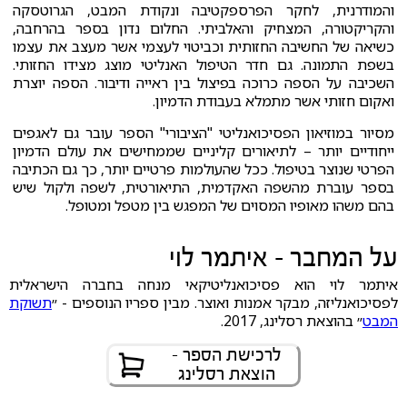
והמודרנית, לחקר הפרספקטיבה ונקודת המבט, הגרוטסקה
והקריקטורה, המצחיק והאלביתי. החלום נדון בספר בהרחבה,
כשיאה של החשיבה החזותית וכביטוי לעצמי אשר מעצב את עצמו
בשפת התמונה. גם חדר הטיפול האנליטי מוצג מצידו החזותי.
השכיבה על הספה כרוכה בפיצול בין ראייה ודיבור. הספה יוצרת
ואקום חזותי אשר מתמלא בעבודת הדמיון.
מסיור במוזיאון הפסיכואנליטי "הציבורי" הספר עובר גם לאגפים
ייחודיים יותר – לתיאורים קליניים שממחישים את עולם הדמיון
הפרטי שנוצר בטיפול. ככל שהעולמות פרטיים יותר, כך גם הכתיבה
בספר עוברת מהשפה האקדמית, התיאורטית, לשפה ולקול שיש
בהם משהו מאופיו המסוים של המפגש בין מטפל ומטופל.
על המחבר - איתמר לוי
איתמר לוי הוא פסיכואנליטיקאי מנחה בחברה הישראלית
לפסיכואנליזה, מבקר אמנות ואוצר. מבין ספריו הנוספים - ״
תשוקת
המבט
״ בהוצאת רסלינג, 2017.
לרכישת הספר -
הוצאת רסלינג