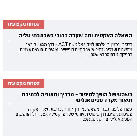
ספרות מקצועית
השאלה האקטית ומה שקרה בתוכי כשכתבתי עליה
בספרו, מזמין רן אלמוג למסע אל גישת ACT — דרך מגע עם כאב,
מחשבות וערכים, בחיפוש אחר חיים חופשיים ומיטיבים. הוצאה עצמית
בהפקת בודהיספרא, 2026.
ספרות מקצועית
כשהטיפול הופך לסיפור — מדריך ותאוריה לכתיבת
תיאור מקרה פסיכואנליטי
ספרו של ענר גוברין משמש כמדריך ייחודי לכתיבת תיאורי מקרה
פסיכואנליטיים, דרך ביסוס תיאורטי של הפרקטיקה אצל גדולי החשובים
הפסיכואנליטיים. רסלינג, 2026.