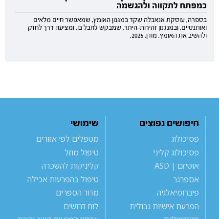
כמפתח לתקווה ולהגשמה
בספרה, עוסקת אנאבלה שקד במגנון האומץ, שמאפשר חיים מלאים
ואותנטיים, ובמנגנון זהירות-היתר, שמבקש לחבל בו, ומציעה דרך לחזק
ולהשיב את האומץ. מודן, 2026.
חיפושים נפוצים
שימושי
פסיכולוג
מטפלים לפי אזורים
פסיכולוג קליני
טיפול מוזל
אוטיזם | ASD
קליניקות להשכרה
אספרגר
טיפול בהפרעות אכילה
פיברומיאלגיה
מדור הספרים
הפרעת אישיות גבולית
לוח דרושים