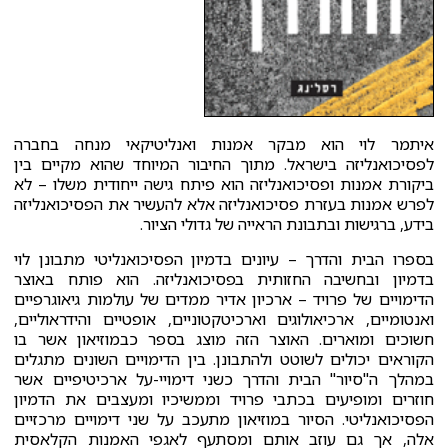
איתמר לוי הוא מבקר אמנות ואנליטיקאי מנחה בחברה
לפסיכואנליזה בישראל. מתוך החיבור המיוחד שהוא מקיים בין
ביקורת אמנות ופסיכואנליזה הוא פיתח גישה ייחודית משלו – לא
לפרש אמנות בעזרת פסיכואנליזה אלא להעשיר את הפסיכואנליזה
בידע, ברגישות ובתבונת הראייה של גדולי הציור.
בספרו הבית והדרך – עיונים בדמיון הפסיכואנליטי מתבונן לוי
בדמיון ובחשיבה החזותית בפסיכואנליזה. הוא פותח באוצר
הדימויים של פרויד – ארכיון אדיר ממדים של עולמות גיאוגרפיים
ואנטומיים, ארכיאולוגים וארכיטקטוניים, אופטיים והידראוליים,
חשוכים ומוארים. האוצר הזה מוצג בספר כבמוזיאון אשר בו
הקוראים יכולים לשוטט ולהתבונן. בין הדימויים השונים מתגלים
במהלך ה"סיור" הבית והדרך כשני דימויי-על ארכיטיפיים אשר
חוזרים ומופיעים בכתבי פרויד וממשיכיו ומעצבים את הדמיון
הפסיכואנליטי. הסיור במוזיאון מתעכב על שני דימויים מרכזיים
אלה, אך גם עוזב אותם ומסתעף לאגפי האמנות הקלאסית