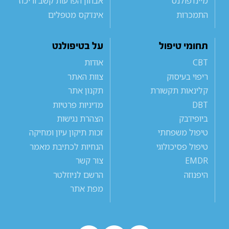
מיינדפולנס
אבחון הפרעות קשב וריכוז
התמכרות
אינדקס מטפלים
תחומי טיפול
על בטיפולנט
CBT
אודות
ריפוי בעיסוק
צוות האתר
קלינאות תקשורת
תקנון אתר
DBT
מדיניות פרטיות
ביופידבק
הצהרת נגישות
טיפול משפחתי
זכות תיקון עיון ומחיקה
טיפול פסיכולוגי
הנחיות לכתיבת מאמר
EMDR
צור קשר
היפנוזה
הרשם לניוזלטר
מפת אתר