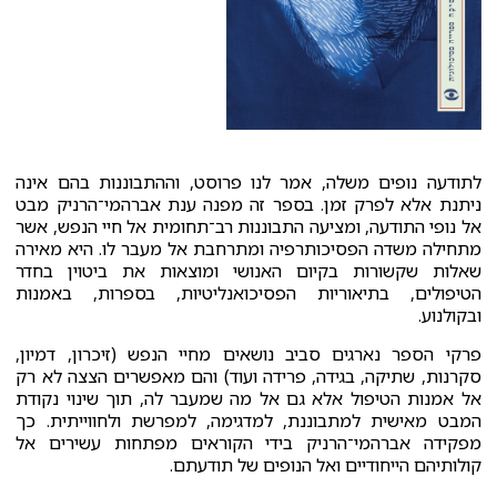
לתודעה נופים משלה, אמר לנו פרוסט, וההתבוננות בהם אינה
ניתנת אלא לפרק זמן. בספר זה מפנה ענת אברהמי־הרניק מבט
אל נופי התודעה, ומציעה התבוננות רב־תחומית אל חיי הנפש, אשר
מתחילה משדה הפסיכותרפיה ומתרחבת אל מעבר לו. היא מאירה
שאלות שקשורות בקיום האנושי ומוצאות את ביטוין בחדר
הטיפולים, בתיאוריות הפסיכואנליטיות, בספרות, באמנות
ובקולנוע.
פרקי הספר נארגים סביב נושאים מחיי הנפש (זיכרון, דמיון,
סקרנות, שתיקה, בגידה, פרידה ועוד) והם מאפשרים הצצה לא רק
אל אמנות הטיפול אלא גם אל מה שמעבר לה, תוך שינוי נקודת
המבט מאישית למתבוננת, למדגימה, למפרשת ולחווייתית. כך
מפקידה אברהמי־הרניק בידי הקוראים מפתחות עשירים אל
קולותיהם הייחודיים ואל הנופים של תודעתם.