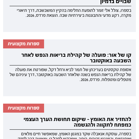
שבויים בדמיון
בספרו, צולל אלי זומר לתופעת החלימה בהקיץ המשבשבת, דרך תיאורי
מקרה, רקע מדעי והתבוננות ביצירתיות שבה. הוצאת פרדס, 2026.
ספרות מקצועית
קו של אור: פועלה של קהילת בריאות הנפש לאחר
השבעה באוקטובר
אסופת טקסטים בעריכתן של תמר לביא ורחל דקל, שפורטת את פועלה
של קהילת בריאות הנפש בשנה שלאחר השבעה באוקטובר, דרך עיניהם של
מטפלים ומטפלות. פרדס, 2026.
ספרות מקצועית
להחזיר את האומץ - שיקום תחושת הערך העצמי
כמפתח לתקווה ולהגשמה
בספרה, עוסקת אנאבלה שקד במגנון האומץ, שמאפשר חיים מלאים
ואותנטיים, ובמנגנון זהירות-היתר, שמבקש לחבל בו, ומציעה דרך לחזק