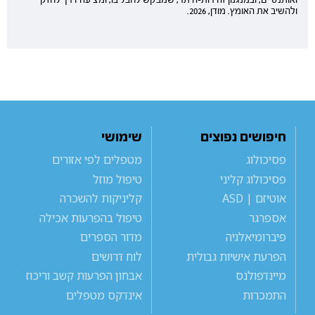
ולהשיב את האומץ. מודן, 2026.
חיפושים נפוצים
שימושי
פסיכולוג
מטפלים לפי אזורים
פסיכולוג קליני
טיפול מוזל
אוטיזם | ASD
קליניקות להשכרה
אספרגר
טיפול בהפרעות אכילה
פיברומיאלגיה
מדור הספרים
הפרעת אישיות גבולית
לוח דרושים
מיינדפולנס
אבחון הפרעות קשב וריכוז
התמכרות
אינדקס מטפלים