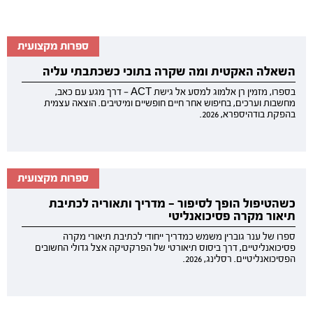
ספרות מקצועית
השאלה האקטית ומה שקרה בתוכי כשכתבתי עליה
בספרו, מזמין רן אלמוג למסע אל גישת ACT — דרך מגע עם כאב,
מחשבות וערכים, בחיפוש אחר חיים חופשיים ומיטיבים. הוצאה עצמית
בהפקת בודהיספרא, 2026.
ספרות מקצועית
כשהטיפול הופך לסיפור — מדריך ותאוריה לכתיבת
תיאור מקרה פסיכואנליטי
ספרו של ענר גוברין משמש כמדריך ייחודי לכתיבת תיאורי מקרה
פסיכואנליטיים, דרך ביסוס תיאורטי של הפרקטיקה אצל גדולי החשובים
הפסיכואנליטיים. רסלינג, 2026.