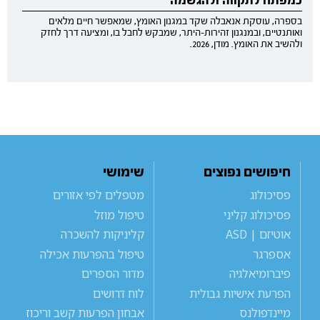
בספרה, עוסקת אנאבלה שקד במגנון האומץ, שמאפשר חיים מלאים
ואותנטיים, ובמנגנון זהירות-היתר, שמבקש לחבל בו, ומציעה דרך לחזק
ולהשיב את האומץ. מודן, 2026.
חיפושים נפוצים
שימושי
פסיכולוג
מטפלים לפי אזורים
פסיכולוג קליני
טיפול מוזל
אוטיזם | ASD
קליניקות להשכרה
אספרגר
טיפול בהפרעות אכילה
פיברומיאלגיה
מדור הספרים
הפרעת אישיות גבולית
לוח דרושים
מיינדפולנס
אבחון הפרעות קשב וריכוז