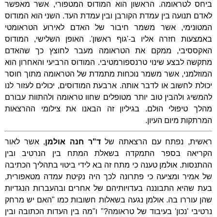
ביחס לטראומה. הראשון הוא המודוס המטפורי, אשר מאפשר
לאדם תנועה בין עמדת הקורבן ובין עמדת העד. השני הוא המודוס
המטונימי, אשר משמר חיבור של האדם לאירוע הטראומטי
באמצעות חזרה אליו ב-'גוף ראשון'. האופן השלישי, המודוס
האקססיבי, ממקם את הטראומה מעבר לחוצץ כך שהאדם
מתקשה לבצע שינוי טרנספורמטיבי. המודוס הרביעי והאחרון הוא
המוזלמני, אשר משמר נוכחות מתמדת של הטראומה מתוך חוסר
יכולת לחשוב או לדבר אותה. ארבעת המודוסים, יכולים לעזור לנו
להמשיג ולהבין טוב יותר מטופלים שחוו טראומה ולהתוות עבורם
מהלך טיפולי הולם. בגיליון זה הבאנו את צילומי ההרצאות
המרתקות מיום העיון.
ראשית, נפתח עם הרצאתה של
ד"ר חנה אולמן
, אשר לאור
הקריאה בספר התמקדה בשאלת המתח בין הנרטיב ובין
ההתנסות. אולמן טענה כי מתח זה בא לידי ביטוי בתהליך הכתיבה
של אמיר ומציעה כי פתרונה לכך היה נקיטת עמדה מטאפורית,
בעת שהיא התבוננה בעדויותיהם של אחרים ובהעברות הנגדיות
שהן עוררו בה. אולמן נגעה בשאלות חשובות כמו "האם יש מרחק
נרטיבי 'נכון' בעיבוד של טראומה?" ו"מה בין העדות הכתובה ובין