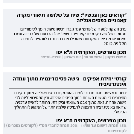
"קוראים כאן ועכשיו": שיח על שלושה תיאורי מקרה
קאנוניים בפסיכואנליזה
ערב השקה לספרו של פרופ' ענר גוברין "כשהטיפול הופך לסיפור" ובו
נעסוק בשלושה טקסטים קאנוניים ונשאל: אילו הכרעות של כתיבה עמדו
מאחוריהם? כיצד העקרונות שהובילו את כתיבתם רלוונטיים לכתיבה
הקלינית כיום?
מכון מפרשים, האקדמית ת"א יפו
מפגש מקוון | 18.10.2026 | יום ראשון | 19:30-21:00
קורסי יחידת אפיקים - גישה פסיכודינמית מתוך עמדה
אינטגרטיבית
יחיזה זו מציעה מגוון מרחבי למידה העוסקים בפסיכואנליזה מתוך חקירת
החיבורים בין הגישות השונות בתוך הפסיכואנליזה, ובין הפסיכואנליזה לבין
גישות אחרות. זאת מתוך מבט השוואתי וביקורתי, החותר לראייה עדכנית
שרואה באינטגרציה הזדמנות לתפיסה שלמה יותר של המטופל והתהליך
הטיפולי.
מכון מפרשים, האקדמית ת"א יפו
15% הנחת רישום עד 14/08 | 20% הנחה לחברי הפ"י (לקורסים מוכרים) |
לקורסים >>