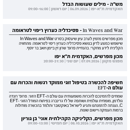
מש"ה - מילים שעושות הבדל
האקדמית ת"א-יפו | 06.09.2026 | יום ראשון | 09:00-16:00
In Waves and War - פסיכדליה כערוץ ריפוי לטראומה
מכון מפרשים מזמין לערב עיון שיעסוק בסרט In Waves and War
שישמש כמצע לדיון בנושא פסיכדליה כערוץ ריפוי לטראומה: מהחוויה
הקלינית לידע מחקרי. בהנחיית פרופ' שרון זין ביימן ויואב בר יוסף.
מכון מפרשים, האקדמית ת"א יפו
מפגש מקוון | 07.09.2026 | יום שני | 20:00-21:30
חשיפה להכשרה בטיפול זוגי ממוקד רגשות והכרות עם
עולם ה-EFT
שמחים להזמינכם להכרות משמעותית עם עולם ה-EFT הזוגי. פרופ' רונדה
גולדמן, מומחית עולמית ושותפה של לז גרינברג בפיתוח המודל הזוגי EFT-
C, נענתה להזמנתנו ותגיע לישראל באוקטובר ותלמד בהכשרה מודולות
ברמות העמקה ויישום שונות.
מכון מפרשים, הקליניקה הקהילתית אוני' בן גוריון
האקדמית ת"א יפו | 08.10.2026 | יום חמישי | 09:00-13:00