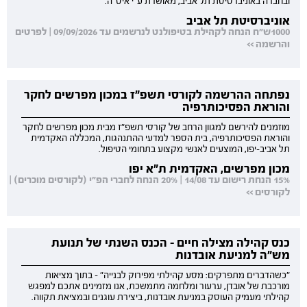
ובחברה באוניברסיטת תל אביב, מאושרת ע"י איט"ה.
אוניברסיטת תל אביב
1000ש"ח הנחה לקהילת בטיפולנט לנרשמים עד 09/09/2026 | לפרטים
והרשמה >>
נפתחה ההרשמה לקורסי תשפ"ז במכון מפרשים לחקר
והוראת הפסיכותרפיה
מוזמנים להירשם למגוון הרחב של קורסי תשפ"ז מבית מכון מפרשים לחקר
והוראת הפסיכותרפיה, בית הספר למדעי ההתנהגות, המכללה האקדמית
תל אביב-יפו, המוצעים לאנשי מקצוע בתחומי הטיפול.
מכון מפרשים, האקדמית ת"א יפו
15% הנחת רישום עד 14/08 | 20% הנחה לחברי הפ"י (לקורסים מוכרים) |
לקורסים >>
כנס קהילה מצילה חיים - הכנס השנתי של תנועת
מש"ה למניעת אובדנות
"כשהדברים מתפרקים: מסע קהילתי מפירוק לבנייה" - בתוך מציאות
מורכבת של אובדן, ערעור ומלחמה מתמשכת, אנו מזמינים אתכם למפגש
קהילתי מעמיק העוסק במניעת אובדנות, ביצירת עוגנים ובמציאת תקווה.