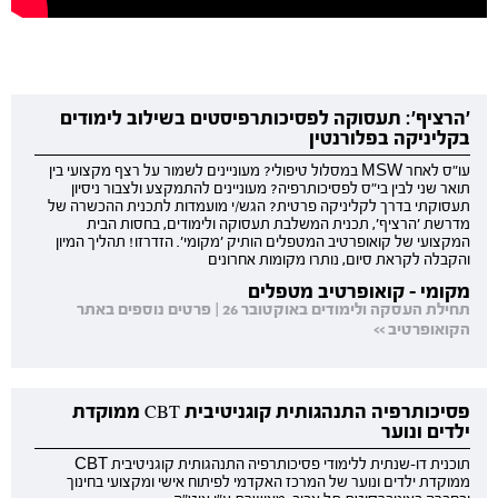
'הרציף': תעסוקה לפסיכותרפיסטים בשילוב לימודים
בקליניקה בפלורנטין
עו"ס לאחר MSW במסלול טיפולי? מעוניינים לשמור על רצף מקצועי בין
תואר שני לבין בי"ס לפסיכותרפיה? מעוניינים להתמקצע ולצבור ניסיון
תעסוקתי בדרך לקליניקה פרטית? הגש/י מועמדות לתכנית ההכשרה של
מדרשת 'הרציף', תכנית המשלבת תעסוקה ולימודים, בחסות הבית
המקצועי של קואופרטיב המטפלים הותיק 'מקומי'. הזדרזו! תהליך המיון
והקבלה לקראת סיום, נותרו מקומות אחרונים
מקומי - קואופרטיב מטפלים
תחילת העסקה ולימודים באוקטובר 26 | פרטים נוספים באתר
הקואופרטיב >>
פסיכותרפיה התנהגותית קוגניטיבית CBT ממוקדת
ילדים ונוער
תוכנית דו-שנתית ללימודי פסיכותרפיה התנהגותית קוגניטיבית CBT
ממוקדת ילדים ונוער של המרכז האקדמי לפיתוח אישי ומקצועי בחינוך