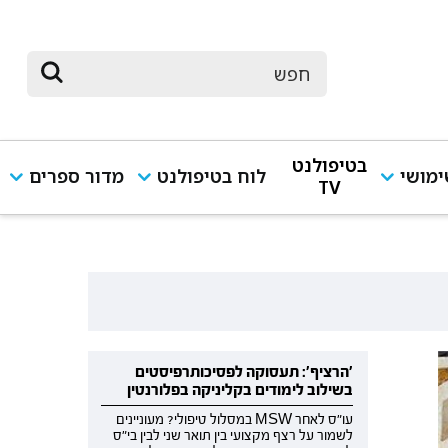
בטיפולנט
מושי
לוח בטיפולנט
מדור ספרים
TV
'הרציף': תעסוקה לפסיכותרפיסטים
בשילוב לימודים בקליניקה בפלורנטין
עו"ס לאחר MSW במסלול טיפולי? מעוניינים
לשמור על רצף מקצועי בין תואר שני לבין בי"ס