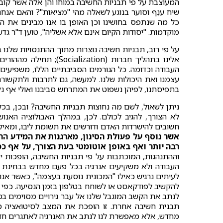
המעוצבת על פי תבניות החשיבה במוחו והן אלה אשר קוב
שיח ענֵף וסוער בנוגע לשאלה מהי "מציאות"? והאם אנחנו
כל מה שנתפס בחושינו וכן האופן בו אנו מבינים את 
מוקדמות. "יסודות הקיום אינם אלא אשליה", טוען ד"ר גדעון לב,
על פי רוב, תבניות חשיבה נוצרות מתוך ההתנסויות שלנו 
אלינו בתהליך חִברוּת (
העבודה וכדומה. כל הגורמים הסביבתיים הללו, משפיעים
עצמנו ואת היכולות שלנו. למעשה, גם לתרבות ולתקשו
בתפיסתנו, לפיהן נשפוט את המתרחש סביבנו ואולי אף נק
ניתן לשאול, לשם מה נחוצות תבניות החשיבה? ובכן, בכל ר
לא הצורך, להגיב לכולם. לכן, במהלך האבולוציה האנוש
חשובים להישרדות האדם ודורשים את תשומת ליבו, ומאילו 
אשר נוסף על פעולת הסינון, מארגנות את המידע הר
רבה יותר ואף באופן אוטומטי בעת הצורך, על אף כמ
וההתנהגות, המוכתבות על פי תבניות החשיבה, הופכות יע
העבודה ולא משקיעים אנרגיה בכל פעם מחדש בבחינת המ
לעיתים נרגיש כאילו "המכונית נוסעת בעצמה", כאשר אנו 
להקשיב לפודקאסט או לשוחח בטלפון בזמן הנסיעה. כפ
לנתב את הקשב המוגבל שלנו אל עבר גירויים מסוימים בס
תבנית חשיבה אחרת. זו הופכת את המצב לסיטואציה מ
מחדש, אלא מאפשרת לנו לנתב את האנרגיה לאתגרים ח