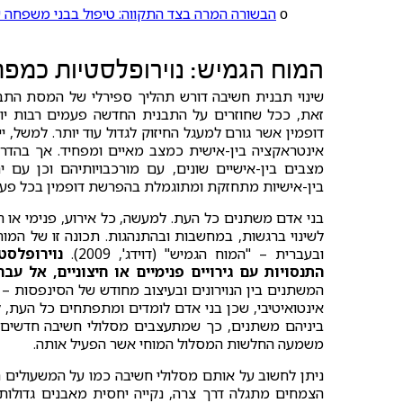
ο
הבשורה המרה בצד התקווה: טיפול בבני משפחה
המוח הגמיש: נוירופלסטיות כמפת
שינוי תבנית חשיבה דורש תהליך ספירלי של המסת התבנ
זאת, ככל שחוזרים על התבנית החדשה פעמים רבות י
דופמין אשר גורם למעגל החיזוק לגדול עוד יותר. למשל,
אינטראקציה בין-אישית כמצב מאיים ומפחיד. אך בהדרגה
מצבים בין-אישיים שונים, עם מורכבויותיהם וכן עם י
בין-אישיות מתחזקת ומתוגמלת בהפרשת דופמין בכל פעם
בני אדם משתנים כל העת. למעשה, כל אירוע, פנימי או חי
ובעברית – "המוח הגמיש" (דוידג', 2009).
נוירופלס
התנסויות עם גירויים פנימיים או חיצוניים, אל עב
אינטואיטיבי, שכן בני אדם לומדים ומתפתחים כל העת, 
משמעה החלשות המסלול המוחי אשר הפעיל אותה.
ניתן לחשוב על אותם מסלולי חשיבה כמו על המשעולים הכ
הצמחים מתגלה דרך צרה, נקייה יחסית מאבנים גדולות, 