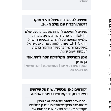
21:30
חשיפה להכשרה בטיפול זוגי ממוקד
ן
רגשות והכרות עם עולם ה-EFT
ן
י
שמחים להזמינכם להכרות משמעותית עם עולם
ן
ה-EFT הזוגי. פרופ' רונדה גולדמן, מומחית
,
עולמית ושותפה של לז גרינברג בפיתוח המודל
הזוגי EFT-C, נענתה להזמנתנו ותגיע לישראל
,
באוקטובר ותלמד בהכשרה מודולות ברמות
–
העמקה ויישום שונות.
את האופן בו הוא תופס את העצמי, את האחר ואת העולם, כפי שמציעים גם מחקרים רבים בפיזיקה וברפואה (תשבי, 2009).
מכון מפרשים, הקליניקה הקהילתית אוני'
בן גוריון
האקדמית ת"א יפו | 08.10.2026 | יום חמישי |
י
09:00-13:00
ל
ף
בה
ת
"קוראים כאן ועכשיו": שיח על שלושה
תיאורי מקרה קאנוניים בפסיכואנליזה
ערב השקה לספרו של פרופ' ענר גוברין
ת
"כשהטיפול הופך לסיפור" ובו נעסוק בשלושה
ת
טקסטים קאנוניים ונשאל: אילו הכרעות של