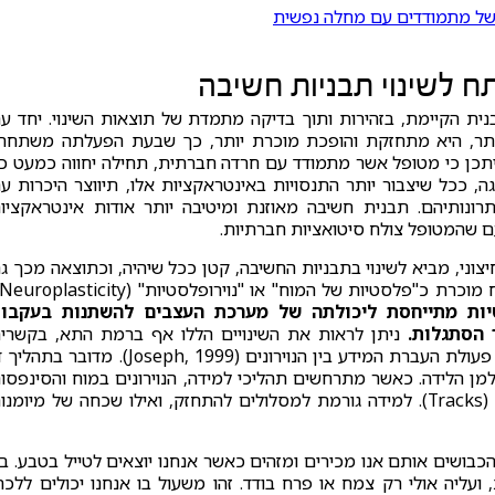
 של מתמודדים עם מחלה נפשית
ח לשינוי תבניות חשיבה
ית הקיימת, בזהירות ותוך בדיקה מתמדת של תוצאות השינוי. יחד ע
ותר, היא מתחזקת והופכת מוכרת יותר, כך שבעת הפעלתה משתחר
 ייתכן כי מטופל אשר מתמודד עם חרדה חברתית, תחילה יחווה כמעט כ
, ככל שיצבור יותר התנסויות באינטראקציות אלו, תיווצר היכרות ע
תרונותיהם. תבנית חשיבה מאוזנת ומיטיבה יותר אודות אינטראקציו
 שהמטופל צולח סיטואציות חברתיות.
צוני, מביא לשינוי בתבניות החשיבה, קטן ככל שיהיה, וכתוצאה מכך ג
טיות מתייחסת ליכולתה של מערכת העצבים להשתנות בעקבו
ר הסתגלות.
ניתן לראות את השינויים הללו אף ברמת התא, בקשרי
המשתנים בין הנוירונים ובעיצוב מחודש של הסינפסות – פעולת העברת המידע בין הנוירונים (Joseph, 1999). מדובר ב
למן הלידה. כאשר מתרחשים תהליכי למידה, הנוירונים במוח והסינפסו
ביניהם משתנים, כך שמתעצבים מסלולי חשיבה חדשים (Tracks). למידה גורמת למסלולים להתחזק, ואילו שכחה של מיומנ
בושים אותם אנו מכירים ומזהים כאשר אנחנו יוצאים לטייל בטבע. בי
ועליה אולי רק צמח או פרח בודד. זהו משעול בו אנחנו יכולים ללכת