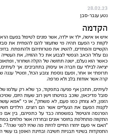
28.02.23
נטע ענבר-סבן
הקדמה
איש או אישה, ילד או ילדה, אשר פונים לטיפול בפעם הרא
לקוות כי הפעם תהיה מי שתעזור להם להפחית את סבלם
הקשיים והפחדים, להשיג את מטרותיהם ולהתפתח. בדומה
גם עלול הכאב הנפשי לצבוע את כל ההוויה, את העשייה ו
כאשר הוא נעלם, ישנה תחושה של הקלה ושחרור, ופתאום נ
יציאה לבילוי עם חברה או עיסוק בתחביבים. אך לעיתים, 
תרופתי או אחר, ופעם נוספת צובע הכול, ומטיל עננה 
קרה אשר אוחזת בלב ולא מרפה.
לעיתים, תתכן אף פגיעה בתפקוד, כך שלא רק עולמו של
סובל מדיכאון, שוכב במיטתו וישן רוב שעות היום, שמיכ
הזמן, לא צוחק כמו פעם, לא משחק", או כי "אמא עושה 
לקנות הפעם את הנעליים אשר הם רוצים. הילדים חשים
הפרנסה והטיפול במשפחה כבד על כתפיהם, בין אם מדוב
התקווה מתחלפת בחוסר אונים ובחרדה אשר מלווים במחשבו
"האם אי פעם יחזרו החיים להיות מה שהיו לפני שנה?". 
התמקדות בשינוי תבניות חשיבה ובחינת האופן בו עשוי