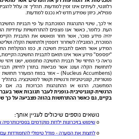
ומכניסות אל המודעות רק את הפרטים אשר מתאימים
רלוונטי, לעיתים אינו זמין למודעות. תהליך זה עלול להו
ממילא, כיוון שמידע חדש לא נכנס למודעות.
אי לכך, שינוי התנהגות המוכתבת על פי תבניות החשיבה 
העת. כלומר, כאשר אנו מצפים להתרחשויות עתידיות הת
יהיה מידע מוכר, אשר חוזר ומאשש את התבנית הקיימ
המוכרת, המובילה לשחרור דופמין ולתחושת הקלה ושליטה
המידע אשר תואם לתבנית חשיבה זו, כמו המקלחת החמה
"יפספס" מידע אשר אינו תואם לתבנית החשיבה הקיימת,
נראה כי החיזוי של תבנית החשיבה מתממש, ישנו זיהוי ש
לתחושת הקלה ועונג אשר מביאות בתורן לחיזוק תבני
(Nucleus Accumbens) – אזור במוח המ
מוטוריות, קוגניטיביות ורגשיות וקשור למוטיבציה. בתהליך
המחשבה, הרגש או ההתנהגות הכרוכות בה. אם כן
הרגשית-קוגניטיבית-גופנית לעבר תגובות אשר בעבר ה
בקיים, גם כאשר ההתרחשות בהווה מצביעה על כך שכ
נושאים נוספים שיכולים לעניין אותך:
ο
שימוש בזיכרונות ילדות מוקדמים בפסיכותרפיה א
ο
לחצות את הסערה - מודל טיפולי להתמודדות עם