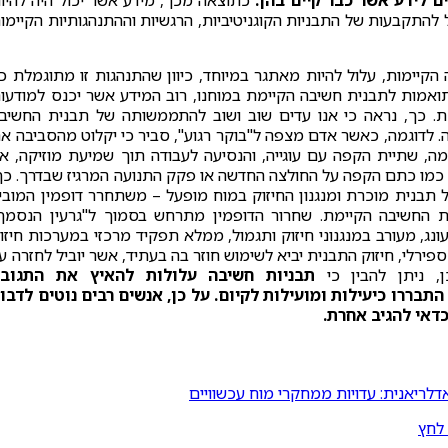
 לידע אשר כבר קיים בהן.
כתוצאה מכך, מידע אשר יכול היה להיו
ביל להתקבעות של התבניות הקוגניטיביות, הרגשיות וההתנהגותיות הקיימו
הקיימות, עלול להיות מאתגר במיוחד, כיוון שהתנהגות זו מתוגמלת כ
ואמות לתבנית חשיבה הקיימת במוחנו, רוב המידע אשר יכנס למודעו
ת. כך, נראה כי אנו עדים שוב ושוב להתממשותה של תבנית החשיב
. לדוגמה, כאשר אדם מצפה ל"בוקר רגוע", סביר כי יקלוט מהסביבה א
, שתיית הקפה עם עוגייה, והנסיעה לעבודה תוך שמיעת מוזיקה, א
 כמו כתם הקפה על החולצה החדשה או פקק התנועה המרגיז שבדרך. כך
ל תבנית מוכרת ומנגנון החיזוק במוח מופעל – משתחרר דופמין המובי
ת החשיבה הקיימת. שחרור הדופמין מתרחש בסמוך ל"גרעין הנסמך
עורר תחושת עונג, מעורב במנגנוני חיזוק ותגמול, ממלא תפקיד מרכזי במערכות חיזו
 ספירלי, חיזוק התבנית יביא לשימוש חוזר בה בעתיד, אשר יוביל לחזרה ע
, ניתן להבין כי
תבניות חשיבה עלולות להאיץ את התגוב
תבררו כיעילות ומועילות לקיום. על כן, אנשים רבים נוטים לדבו
דאי להגיב אחרת.
דלריאנית: עדויות ממחקרי מוח עכשוויים
 לחץ