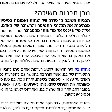
יכול להביא לשינוי התרפויטי המיוחל, לעיתים גם בהתמוד
מהן תבניות חשיבה?
תבניות חשיבה הן סדרה של הנחות ואמונות בסיסיות
מכתיבות את תהליכי התפיסה והחשיבה של האדם; הן
איזה מידע יכנס אל מודעותו מהסביבה
: מה יראה, מה 
קבלת החלטות. כלומר, תבניות חשיבה למעשה נמצאות בב
מגדירות ומעצבות במידה רבה את מי שאנחנו ואת מי 
חלומות, פנטזיות וזיכרונות העבר, נטועים עמוק במסלו
מחשבות מסוימות, זיכרונות אשר אירעו או לא אירעו במ
לפיכך, ניתן להבין כי תבניות החשיבה עלולות אף ליצור 
אהרון בק
היה הראשון להציג רעיונות אותם ניתן להבין כ
התיאוריה של בק, אשר הורחבה בהמשך גם להפרעות נפשי
האדם על עצמו – 'סכמות' בשפתו. יתרה מכך, בק טען 
מע
במובן רחב יותר מזה שהציג בק, ואתייחס לאופן בו הן מכ
ופסיכואנליטיות.
בשנים האחרונות, צבר חקר המוח תאוצה וחוקרים רבים ב
אשר התפתחו עוד מילדותם. חלקם טענו כי למעשה לא קי