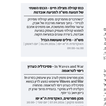
כנס קהילה מצילה חיים - הכנס השנתי
של תנועת מש"ה למניעת אובדנות
"כשהדברים מתפרקים: מסע קהילתי מפירוק
לבנייה" - בתוך מציאות מורכבת של אובדן,
ערעור ומלחמה מתמשכת, אנו מזמינים אתכם
ם
למפגש קהילתי מעמיק העוסק במניעת
,
אובדנות, ביצירת עוגנים ובמציאת תקווה.
ך
מש"ה - מילים שעושות הבדל
.
האקדמית ת"א-יפו | 06.09.2026 | יום ראשון |
,
09:00-16:00
,
ן
In Waves and War - פסיכדליה כערוץ
ב
ריפוי לטראומה
ל
מכון מפרשים מזמין לערב עיון שיעסוק בסרט In
ר
Waves and War שישמש כמצע לדיון בנושא
ל
פסיכדליה כערוץ ריפוי לטראומה: מהחוויה
ת
הקלינית לידע מחקרי. בהנחיית פרופ' שרון זין
ביימן ויואב בר יוסף.
,
מכון מפרשים, האקדמית ת"א יפו
ב
מפגש מקוון | 07.09.2026 | יום שני | 20:00-
,