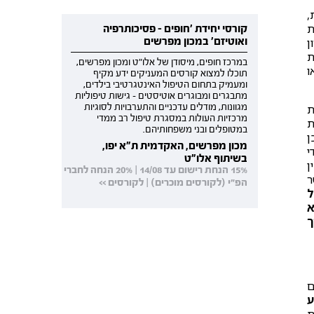
,
ת
קורסי יחידת 'חופים - פסיכותרפיה
ואוטיזם' במכון מפרשים
ן
ת
במרכז חופים, מיסודן של אלו"ט ומכון מפרשים,
ו
תוכלו למצוא קורסים המעניקים ידע מקיף
ומעמיק בתחום הטיפול האינטגרטיבי בילדים,
מתבגרים ומבוגרים אוטיסטים - גישות טיפוליות
מגוונות, מודלים עדכניים והתערבויות לסוגיות
ת
מרכזיות העולות במסגרת טיפול רב ממדי
ת
במטופלים ובני משפחותיהם.
 מכן
מכון מפרשים, האקדמית ת"א יפו,
י
בשיתוף אלו"ט
ן
15% הנחת רישום עד 14/08 | 20% הנחה לחברי
ר
הפ"י (לקורסים מוכרים) | לקורסים >>
ל
א
ך
ם
ע