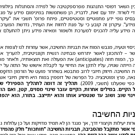
ן השאר דפוסי התנהגות מפרספקטיבה של למידה והסתגלות ביולוגית
די לשרוד. יחד עם זאת, לדבריו, הן משתמשות במינימום מידע על מנ
סיס גופי ידע מתמטיים וסטטיסטיים, פיתח פרופ' תשבי את "עיקרו
המידע". עיקרון זה קובע כי על מנת לחזות את העתיד, נדרשת המערכ
ה מידע עליה להכניס למערכת ולשמור ומאיזה מידע ניתן להתעלם א
וי וטעיה, מגבש המוח את תבניות החשיבה, אשר עוזרות לנו לִצפות א
ר – להתכונן לאשר יתרחש מבחינה רגשית וקוגניטיבית, להעריך א
הסיכונים והסיכויים ולתכנן את פעולותינו בהתאם. לשם כך, המוח חוזה (anticipates) את הפעולה ואת תוצאותיה, ולאחר
 הייתה שגויה, עליו לתקן את החיזוי עד לקבלת אישוש של התזה על יד
החשיבה. חיזוק חיובי לרוב מתבטא בשחרור מועט של הורמון הדּוֹפָּמִי
ה, מרץ ומוטיבציה. כל הפְרשה של דופמין במוח היא חיזוק חיובי אש
פעלנו (תשבי, 2009).
תהליך זה דומה לתהליך הספירלי ש
יים. במילים אחרות, הקיים עובר שינוי מסוים, קטן, ואם הו
שינוי שוב ושוב עד שנטמיע אותו והוא יתייצב. בתורו, הוא יהפו
ניות החשיבה
יעילות וקיצורי דרך, אך מנגד הן לא תמיד מדויקות ועל כן עלולות ג
ופי אשר מתקבל מהסביבה, תבניות החשיבה "חותכות" חלק מהמיד