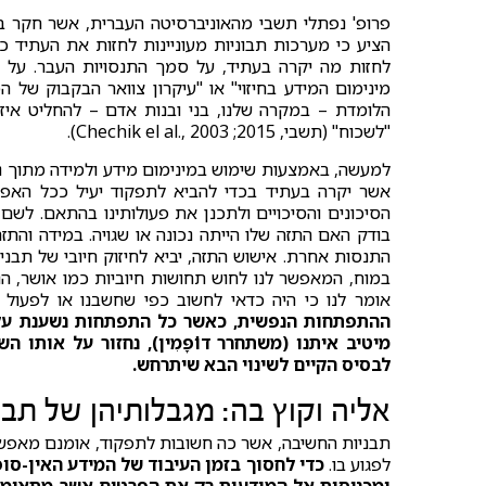
פרופ' נפתלי תשבי מהאוניברסיטה העברית, אשר חקר בי
הציע כי מערכות תבוניות מעוניינות לחזות את העתיד כ
לחזות מה יקרה בעתיד, על סמך התנסויות העבר. על ב
מינימום המידע בחיזוי" או "עיקרון צוואר הבקבוק של 
הלומדת – במקרה שלנו, בני ובנות אדם – להחליט איז
"לשכוח" (תשבי, 2015; Chechik el al., 2003).
למעשה, באמצעות שימוש במינימום מידע ולמידה מתוך ניס
אשר יקרה בעתיד בכדי להביא לתפקוד יעיל ככל האפש
בודק האם התזה שלו הייתה נכונה או שגויה. במידה והתזה
התנסות אחרת. אישוש התזה, יביא לחיזוק חיובי של תבנית 
במוח, המאפשר לנו לחוש תחושות חיוביות כמו אושר, הנא
אומר לנו כי היה כדאי לחשוב כפי שחשבנו או לפעול כפי ש
ההתפתחות הנפשית, כאשר כל התפתחות נשענת על הק
מיטיב איתנו (משתחרר דו̇פָּמִין), נחזור על אותו ה
לבסיס הקיים לשינוי הבא שיתרחש.
אליה וקוץ בה: מגבלותיהן של תב
תבניות החשיבה, אשר כה חשובות לתפקוד, אומנם מאפשרות 
לפגוע בו.
כדי לחסוך בזמן העיבוד של המידע האין-ס