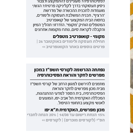
לפסיכותרפיה? מעוניינים להתמקצע ולצבור
ניסיון תעסוקתי בדרך לקליניקה פרטית? הגש/י
מועמדות לתכנית ההכשרה של מדרשת
'הרציף', תכנית המשלבת תעסוקה ולימודים,
בחסות הבית המקצועי של קואופרטיב
המטפלים הותיק 'מקומי'. הזדרזו! תהליך המיון
והקבלה לקראת סיום, נותרו מקומות אחרונים
מקומי - קואופרטיב מטפלים
תחילת העסקה ולימודים באוקטובר 26 |
פרטים נוספים באתר הקואופרטיב >>
נפתחה ההרשמה לקורסי תשפ"ז במכון
מפרשים לחקר והוראת הפסיכותרפיה
מוזמנים להירשם למגוון הרחב של קורסי תשפ"ז
מבית מכון מפרשים לחקר והוראת
הפסיכותרפיה, בית הספר למדעי ההתנהגות,
המכללה האקדמית תל אביב-יפו, המוצעים
לאנשי מקצוע בתחומי הטיפול.
מכון מפרשים, האקדמית ת"א יפו
15% הנחת רישום עד 14/08 | 20% הנחה לחברי
הפ"י (לקורסים מוכרים) | לקורסים >>