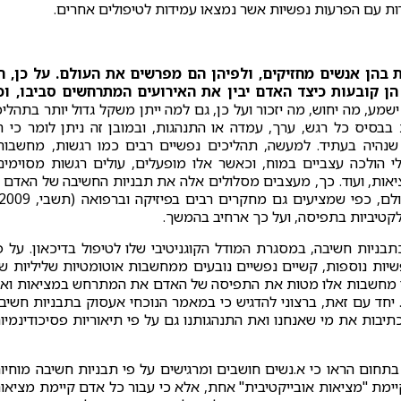
דות עם הפרעות נפשיות אשר נמצאו עמידות לטיפולים אחרים.
 בהן אנשים מחזיקים, ולפיהן הם מפרשים את העולם. על כן, ה
 קובעות כיצד האדם יבין את האירועים המתרחשים סביבו, וכ
ישמע, מה יחוש, מה יזכור ועל כן, גם למה ייתן משקל גדול יותר בתהליכ
סיס כל רגש, ערך, עמדה או התנהגות, ובמובן זה ניתן לומר כי ה
שנהיה בעתיד. למעשה, תהליכים נפשיים רבים כמו רגשות, מחשבות
לי הולכה עצביים במוח, וכאשר אלו מופעלים, עולים רגשות מסוימים
ציאות, ועוד. כך, מעצבים מסלולים אלה את תבניות החשיבה של האדם 
סלקטיביות בתפיסה, ועל כך ארחיב בהמשך.
תבניות חשיבה, במסגרת המודל הקוגניטיבי שלו לטיפול בדיכאון. על פ
ות נוספות, קשיים נפשיים נובעים ממחשבות אוטומטיות שליליות ש
כי מחשבות אלו מטות את התפיסה של האדם את המתרחש במציאות וא
וותות את הפירוש שהוא נותן לאירועים (Beck, 1979). יחד עם זאת, ברצוני להדגיש כי במאמר הנוכחי אעסוק בתבניות חשי
תיבות את מי שאנחנו ואת התנהגותנו גם על פי תיאוריות פסיכודינמיו
תחום הראו כי א.נשים חושבים ומרגישים על פי תבניות חשיבה מוחיו
ימת "מציאות אובייקטיבית" אחת, אלא כי עבור כל אדם קיימת מציאו