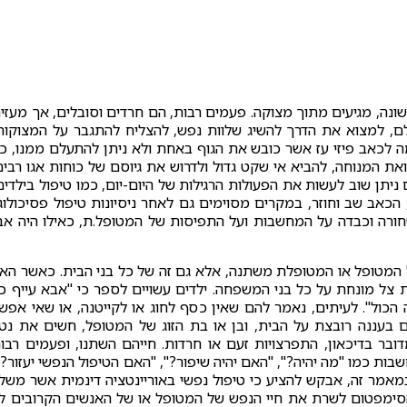
שונה, מגיעים מתוך מצוקה. פעמים רבות, הם חרדים וסובלים, אך מעזי
, למצוא את הדרך להשיג שלוות נפש, להצליח להתגבר על המצוקות
 לכאב פיזי עז אשר כובש את הגוף באחת ולא ניתן להתעלם ממנו, כ
את המנוחה, להביא אי שקט גדול ולדרוש את גיוסם של כוחות אגו רבים
יתן שוב לעשות את הפעולות הרגילות של היום-יום, כמו טיפול בילדים
הכאב שב וחוזר, במקרים מסוימים גם לאחר ניסיונות טיפול פסיכולוגי
שחורה וכבדה על המחשבות ועל התפיסות של המטופל.ת, כאילו היה אב
 המטופל או המטופלת משתנה, אלא גם זה של כל בני הבית. כאשר הא
ת צל מונחת על כל בני המשפחה. ילדים עשויים לספר כי "אבא עייף כ
הכול". לעיתים, נאמר להם שאין כסף לחוג או לקייטנה, או שאי אפש
 בעננה רובצת על הבית, ובן או בת הזוג של המטופל, חשים את נט
ר בדיכאון, התפרצויות זעם או חרדות. חייהם השתנו, ופעמים רבו
ת כמו "מה יהיה?", "האם יהיה שיפור?", "האם הטיפול הנפשי יעזור?"
במאמר זה, אבקש להציע כי טיפול נפשי באוריינטציה דינמית אשר משל
 הסימפטום לשרת את חיי הנפש של המטופל או של האנשים הקרובים לו