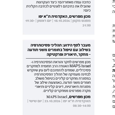
ת
כתיבה עמדו מאחוריהם? כיצד העקרונות
י
שהובילו את כתיבתם רלוונטיים לכתיבה הקלינית
כיום?
ה
מכון מפרשים, האקדמית ת"א יפו
מפגש מקוון | 18.10.2026 | יום ראשון | 19:30-
ת
21:00
ת
ת
ו
מעבר לסף הידוע: תהליכי פסיכותרפיה
בשילוב עם טיפול בחומרים משני תודעה
- מחקר, תיאוריה ופרקטיקה
ם
ר
מכון מפרשים לחקר והוראת הפסיכותרפיה ו-
,
MAPS Israel האגודה הרב תחומית למחקרים
ת
פסיכדליים, שמחים להזמינכם ליום עיון שיוקדש
לבחינה מעמיקה של תהליך הפסיכותרפיה
ה
במסגרת מחקרים קליניים בטיפול משולב
ל
חומרים משני תודעה, באמצעות שילוב של
.
מסגרות תיאורטיות, דיונים קליניים ותיאורי
,
מקרה מפורטים ממחקרים קליניים.
ח
מכון מפרשים, MAPS Israel
ם
האקדמית ת"א יפו | 23.10.2026 | יום שישי |
08:30-14:00
ם