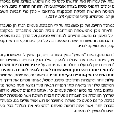
עות את עמדותיו ואת הרגשתו כלפי כל מה שיפגוש בעולם. קיים בספרו
 יכולים לתפוס משהו בצורה אובייקטיבית? ההנחה הרווחת כיום, היא כ
התפיסה האנושית והסקת המסקנות בהתאם – כולן פרי תבניות חשיב
 פסיכולוג קליני ופילוסוף (לב, 2019).
במהלך החיים, ועל כן מעוצבות על ידי הסביבה. פעמים רבות הן מועברו
Socialization); תחילה מההורים ולאחר מכן מהמשפחה המורחבת, מבית הספר, מהחברים, במקומו
 על האופן בו נחשוב ונתייחס למתרחש סביבנו, ועל הדרך בה נתפוס א
רת הכתובה והמשודרת ישנה השפעה רבה על הערכים והעמדות שיתקבע
בע דעה מוצקה לגביו.
גע נתון, המוח "מופצץ" באין-ספור גירויים, כך שאין לו האפשרות, וג
ית, פיתח המוח את היכולת להעריך אילו מבין הגירויים החושיים יות
גירויים ניתן להתעלם. יכולת זו, התפתחה על ידי
גיבוש תבניות חשיבה
לוונטי ביותר ברגע נתון ומאפשרות לאדם להגיב לסביבה במהירו
ות המידע האין-סופית הקיימת סביבו.
באופן זה, התפיסה, המחשב
ילות יותר ומקצרות תהליכים שונים. למשל, אנחנו זוכרים את הדרך א
יקום שלנו או בדאגה מתי הפנייה הבאה ואיך נמצא חניה כאשר נגיע
נוהגים בדרך בה נסענו מאות פעמים. כך, אנחנו מתפנים לשמוע מוזיקה
י שהדרך המוכרת אל העבודה מפעילה תבנית חשיבה אשר מאפשרת למו
ביבה, כך גם כמעט כל פעולה, מחשבה או רגש אשר עולים בנו, מפעילי
וכרת יותר, אשר אינה דורשת מאיתנו "להמציא את הגלגל" בכל פע
דשים ולהמשיך להתפתח.