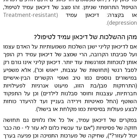
הטיפול התרופתי שניתן. זהו מצב של דיכאון עמיד לטיפול,
או בקצרה: דיכאון עמיד
(Treatment-resistant
depression).
מהן ההשלכות של דיכאון עמיד לטיפול?
אם לדיכאון קליני ישנן השלכות משמעותיות על האדם עצמו
ועל סביבתו הקרובה, הרי שמצב של דיכאון עמיד רק הופך
אותן לנוכחות ומורגשות עוד יותר.
דיכאון קליני אינו גורם רק
לסבל רגשי (תחושות של עצבות, ייאוש וכו'), אלא משפיע
במישורים נוספים כמו טיב ואופי הקשרים הבין-אישיים
(התרחקות מבן/בת הזוג, מיעוט אנרגיות לפעילויות
חברתיות, עצבנות וחוסר סבלנות לילדים) וכן על התפקוד
השוטף (החל מאיטיות וירידה בעניין ועד להיעדר כוחות
לבצע פעולות בסיסיות כמו מקלחת או בישול).
במקרים של דיכאון עמיד, אל כל אלו נלווים גם תחושה
חזקה של פסימיות ("אם עד עכשיו כלום לא עזר לי - מה כבר
יכול לעזור?"), שחיקה של מערכות התמיכה וכן פגיעה בערך