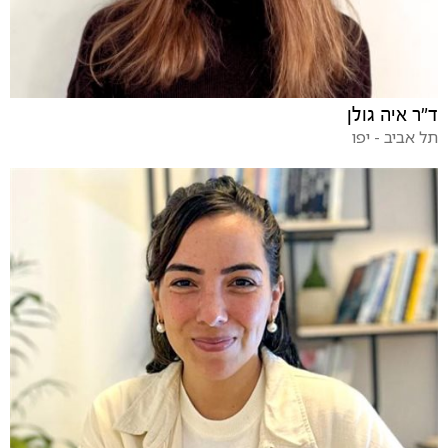
ד"ר איה גולן
תל אביב - יפו