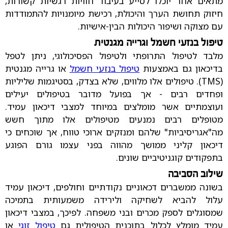
מתאים אחר יוכלו לסייע בעיבוד חוויות רגשיות קשורות,
חיזוק תחושת הערך והיכולת, רכישת מיומנויות להתמודדות
עם מצוקה ושיפור היכולות הבין-אישיות.
טיפול בנזעי חשמל וגרייה מגנטית
מלבד לטיפול התרופתי ולטיפול הפסיכולוגי, ניתן לטפל
בדיכאון גם באמצעות
טיפול בנזעי חשמל
או גרייה מגנטית
(TMS). טיפולים אלו מלווים, שלא בצדק, בסטיגמות שליליות
ופחדים רבים - אך בפועל מדובר בטיפולים יעילים
ועוצמתיים אשר מומלצים במיוחד למצבי דיכאון עמיד.
מטופלים רבים נמנעים מטיפולים אלו מתוך חשש
מה"אגריסיביות" שלהם ומנזקים ארוכי טווח, אך שוכחים כי
דיכאון קליני ממושך מהווה בפני עצמו גורם הפוגע
בתפקודים קוגניטיביים שונים.
שילוב הסביבה
בשונה ממשברים דכאוניים נקודתיים וחולפים, דיכאון עמיד
עלול להביא לשחיקה ולירידה משמעותית בתמיכה
שמסוגלים לספק מכרים ובני משפחה. לפיכך, במצבי דיכאון
עמיד מומלץ לכלול בתוכנית הטיפולית גם
טיפול זוגי
או