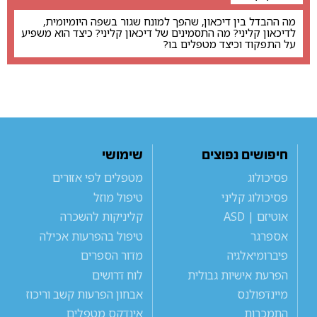
מה ההבדל בין דיכאון, שהפך למונח שגור בשפה היומיומית,
לדיכאון קליני? מה התסמינים של דיכאון קליני? כיצד הוא משפיע
על התפקוד וכיצד מטפלים בו?
חיפושים נפוצים
שימושי
פסיכולוג
מטפלים לפי אזורים
פסיכולוג קליני
טיפול מוזל
אוטיזם | ASD
קליניקות להשכרה
אספרגר
טיפול בהפרעות אכילה
פיברומיאלגיה
מדור הספרים
הפרעת אישיות גבולית
לוח דרושים
מיינדפולנס
אבחון הפרעות קשב וריכוז
התמכרות
אינדקס מטפלים