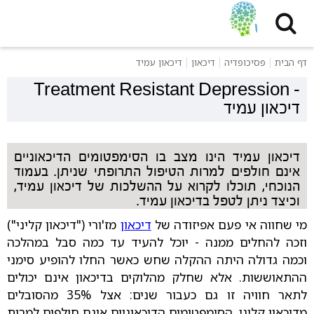
דף הבית
פסיכופדיה
דיכאון
דיכאון עמיד
Treatment Resistant Depression
-
דיכאון עמיד
דיכאון עמיד הינו מצב בו הסימפטומים הדיכאוניים
אינם חולפים למרות הטיפול התרופתי שניתן. בעמוד
הנוכחי, תוכלו לקרוא על ההשלכות של דיכאון עמיד,
וכיצד ניתן לטפל בדיכאון עמיד.
מי שחווה אי פעם אפיזודה של
דיכאון
מז'ורי ("דיכאון קליני")
וזכה להחלים ממנה - יוכל להעיד עד כמה סבל במהלכה
וכמה גדולה היתה ההקלה שחש כאשר החלו להופיע סימני
ההתאוששות. אלא שחלק מהלוקים בדיכאון אינם יכולים
לתאר חוויה זו גם כעבור שנים: אצל 35% מהסובלים
מדיכאון קליני, הסימפטומים הדיכאוניים אינם חולפים למרות