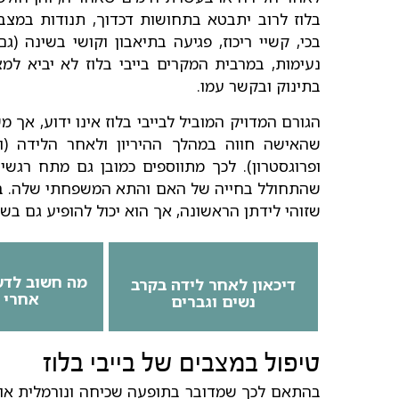
בלוז לרוב יתבטא בתחושות דכדוך, תנודות במצב
בכי, קשיי ריכוז, פגיעה בתיאבון וקושי בשינה (
נעימות, במרבית המקרים בייבי בלוז לא יביא למ
בתינוק ובקשר עמו.
הגורם המדויק המוביל לבייבי בלוז אינו ידוע, אך 
שהאישה חווה במהלך ההיריון ולאחר הלידה (וב
ופרוגסטרון). לכך מתווספים כמובן גם מתח רגש
שהתחולל בחייה של האם והתא המשפחתי שלה. בייב
שזוהי לידתן הראשונה, אך הוא יכול להופיע גם בש
מה חשוב לדע
דיכאון לאחר לידה בקרב
אחרי 
נשים וגברים
טיפול במצבים של בייבי בלוז
בהתאם לכך שמדובר בתופעה שכיחה ונורמלית אות