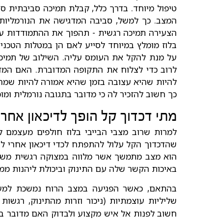
טיפול מיוחד. בדרך כלל, קבלת תמיכה סביבתית 
המצב. כך למשל, סביבה המדגישה את הנורמליו
הצעירה תמיכה רגשית - תהפוך את ההתמודדות עם 
בלוז מומלץ במיוחד לסייע לאם הן במטלות הטכניות 
על מנת להקל את העומס עליה. השילוב של תמיכה
לרוב כדי לצלוח את התקופה המדוברת. האם המדוכ
להיות שהיא עצובה בזמן שהיא אמורה להיות שמח
כך חשוב להזכיר לה כי מדובר בתגובה נורמלית ומו
מתי דכדוך קל הופך לדיכאון אחר
למרות שרוב מצבי הבייבי בלוז חולפים מעצמם ל
שהדכדוך הקל עלול להתפתח לכדי דיכאון אחרי ל
הוא מצב מתמשך אשר מלווה במצוקה רגשית משמע
באיכות הקשר שלה עם התינוק וביכולת ליהנות ממנ
בהתאם, כאשר הפגיעה במצב הרוח נמשכת למעלה
שליליות עוצמתיות (ניכור וזרות מהתינוק, רגשו
חשוב לפנות אל איש מקצוע ולבדוק האם מדובר בדיכ