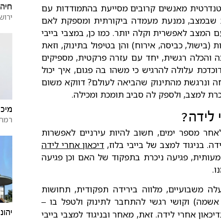
חיה 
סטנדרטית מאנשים קרובים מסייעת בהתמודדות עם
ירוש
ת שבמצב, נמנעת מעמדה ביקורתית ומספקת לאם
המצב לאפשרית וקלה יותר. כמו כן, במצבי בייבי
(בישול, כביסה, אירוח) והן בטיפול בתינוק, וזאת
 והכלה רגשית, יחד עם עזרה פרקטית, מספיקים
דכת עלולה להרגיש כי משהו בה פגום, איך יכול
ה ונרגשת מהתינוק שהביאה לעולם? דווקא משום
כרת למצב, ולספק לה סביב תומכת ומכילה.
מיכל
י לידה?
רמת 
אחר מספר ימים, חשוב להיות עירניים לאפשרות
ידה.
בניגוד למצב של בייבי בלוז,
דיכאון אחרי לידה
ותית, פגיעה ניכרת בתפקוד של האם וכן פגיעה
ו.
 משבועיים, מלווה בירידה תפקודית, תחושות
ת אשמה) וקושי רגשי להתחבר לתינוק ולטפל בו
–
יהונ
און אחרי לידה. זאת, מאחר ובניגוד למצבי בייבי