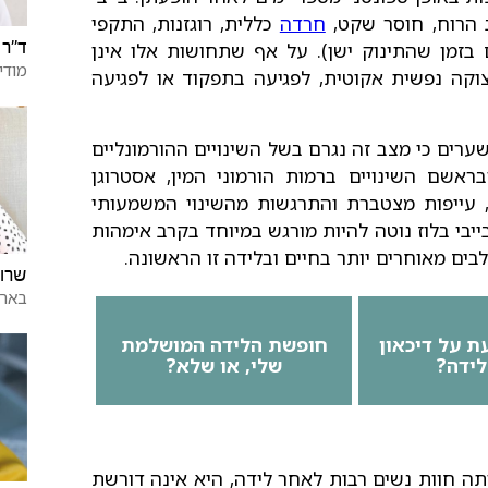
 הרוח, חוסר שקט,
חרדה
כללית, רוגזנות, התקפי
ד"ר 
גם בזמן שהתינוק ישן). על אף שתחושות אלו אינן
מודי
צוקה נפשית אקוטית, לפגיעה בתפקוד או לפגיעה
משערים כי מצב זה נגרם בשל השינויים ההורמונליים
ראשם השינויים ברמות הורמוני המין, אסטרוגן
י, עייפות מצטברת והתרגשות מהשינוי המשמעותי
י בלוז נוטה להיות מורגש במיוחד בקרב אימהות
לבים מאוחרים יותר בחיים ובלידה זו הראשונה.
שרון
באר 
ת על דיכאון
חופשת הלידה המושלמת
לידה?
שלי, או שלא?
ה חוות נשים רבות לאחר לידה, היא אינה דורשת