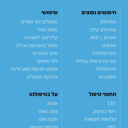
חיפושים נפוצים
שימושי
פסיכולוג
מטפלים לפי אזורים
פסיכולוג קליני
טיפול מוזל
אוטיזם | ASD
קליניקות להשכרה
אספרגר
טיפול בהפרעות אכילה
פיברומיאלגיה
מדור הספרים
הפרעת אישיות גבולית
לוח דרושים
מיינדפולנס
אבחון הפרעות קשב וריכוז
התמכרות
אינדקס מטפלים
תחומי טיפול
על בטיפולנט
CBT
אודות
ריפוי בעיסוק
צוות האתר
קלינאות תקשורת
תקנון אתר
DBT
מדיניות פרטיות