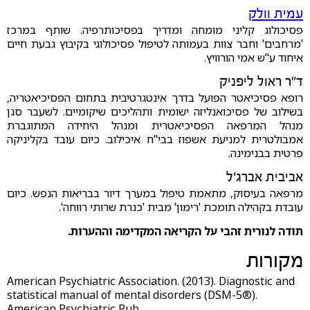
עמית וולק
פסיכולוג קליני מומחה ומדריך בפסיכותרפיה. שותף במרכז
'מרחבים' וחבר צוות בעמותה לטיפול פסיכולוגי בקיבוץ גבעת חיים
איחוד ע"ש אמי הורוויץ.
ד"ר ראול ליפניק
רופא פסיכיאטר הפועל בדרך אינטגרטיבית בתחום הפסיכיאטריה,
בשילוב של פסיכואנליזה ישומית ותהליכים שיקומיים. לשעבר סגן
מנהל המרפאה הפסיכיאטרית ומנהל היחידה המתוגברת
אמבולטרית למניעת אשפוז בבי"ח איכילוב. כיום עובד בקליניקה
פרטית בבנימינה.
אביבית אברג'ל
מרפאה בעיסוק, מתאמת טיפול במערך דיור בבריאות הנפש. כיום
עובדת בקהילה תומכת 'רימון' מבית 'כנרת שרותי רווחה'.
תודה לנורית זהבי על הקריאה המקדימה וההערות.
מקורות
American Psychiatric Association. (2013). Diagnostic and
statistical manual of mental disorders (DSM-5®).
American Psychiatric Pub