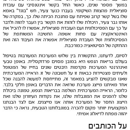
במשך מספר שנים, כאשר החל בקשר אינטנסיבי עם עובדת
סוציאלית מהצוות השיקומי. בעברו כנער צעיר, חש "בוגד" באמא
שלו בשל קשר קרוב שפיתח עם מחנכת הכיתה שלו. כך, במקרה של
אותו גבר צעיר, היכולת שלו לזהות את הקשר בין העבר להווה ולדבר
על כך עם הפסיכולוגית ועם העובדת סוציאלית, אפשרו לו להכיל את
האינטראקציה עם פחות אשמה. החשיבה המשותפת של
הפסיכולוגית ושל העובדת סוציאלית אפשרה את העיבוד הזה ואת
ההחזקה של הסיטואציה כמורכבת.
לסיום, לדעתנו, התקשורת בין שלוש המערכות המעורבות בטיפול
בעולם בריאות הנפש היא במובן מסוים פרדוקסלית. באופן טבעי
ואינהרנטי המערכות מקדמות היבטים שונים בחייו של המטופל
ולעיתים מצטיירות כבאות זו על חשבונה של זו. הראייה המערכתית
שאנו מבקשים להציע במאמר זה, מתייחסת למעשה להבנה שכל
אחד מאיתנו מייצג מערכת שרואה את הדברים באופן חלקי בלבד.
כלומר, הראייה המערכתית השלמה בבריאות הנפש, טמונה ביכולת
שלנו להפנים את המוגבלות שלנו, את נקודות העיוורון שלנו ואת
הייצוג החסר של המערכת אותה אנו מייצגים. אם לצד הבנתנו
המקצועית יוותר מקום להכרה במוגבלותנו הטבעית, נראה כי הדבר
יהווה מפתח לדיאלוג אמיתי.
על הכותבים