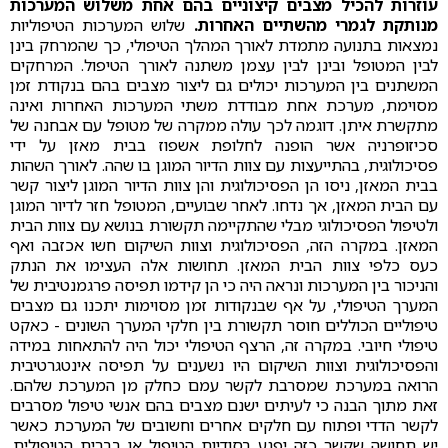
עוזרות להכיל מצבים קיצוניים בהם אחת משלוש המערכות
מנותקת לגמרי מהשתיים האחרות.
שלוש המערכות הטיפוליות
נמצאות בתנועה מתמדת לאורך המהלך הטיפולי, כך שהמרחק בינן
לבין המטופל ובינן לבין עצמן משתנה לאורך הטיפול. המרחקים
המשתנים בין המערכות יכולים גם ליצור מצבים בהם בנקודת זמן
מסוימת, מערכת אחת מבודדת משתי המערכות האחרות ואינה
מתקשרת איתן. דוגמה לכך עולה ממקרה של מטופל עם אבחנה של
סכיזופרניה אשר הופנה לחלופת אשפוז בבית מאזן על ידי
פסיכולוגית, בהתייעצות עם צוות הדיור המוגן בו שהה. לאורך השהות
בבית המאזן, ניסו הן הפסיכולוגית והן צוות הדיור המוגן ליצור קשר
עם הבית המאזן, אך נדחו. לאחר שבועיים, המטופל חזר לדיור המוגן
ולטיפול הפסיכולוגי מבלי שהתקיימה תקשורת בנושא עם צוות הבית
המאזן. במקרה הזה, הפסיכולוגית וצוות השיקום חשו אכזבה ואף
כעס כלפי צוות הבית המאזן. תחושות אלה העצימו את הנתק
והניכור בין המערכות ונראה היה כי הן קידמו תפיסה פרגמנטיבית של
המערך הטיפולי, על אף שבנקודות זמן מסוימות יתכנו גם מצבים
טיפוליים הכוללים חוסר תקשורת בין חלקי המערך השונים - כאקט
טיפולי חיובי. במקרה זה, הרצף הטיפולי יכול היה להתאחות במידה
והפסיכולוגית וצוות השיקום היו נשענים על תפיסה אינטגרטיבית
הרואה במערכת שמסרבת לקשר עמם כחלק מן המערכת שלהם.
זאת מתוך הבנה כי לעיתים ישנם מצבים בהם אנשי טיפול מסרבים
לקשר הדדי ופתוח עם חלקים אחרים וחשובים של המערכת כאשר
יש תחושה שקשר כזה יפגע בסודיות הטיפול או בברית הטיפולית.