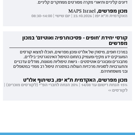
דיונים קליניים ותיאורי מקרה מפורטים ממחקרים קליניים.
מכון מפרשים, MAPS Israel
האקדמית ת"א יפו | 23.10.2026 | יום שישי | 08:30-14:00
קורסי יחידת 'חופים - פסיכותרפיה ואוטיזם' במכון
מפרשים
במרכז חופים, מיסודן של אלו"ט ומכון מפרשים, תוכלו למצוא קורסים
המעניקים ידע מקיף ומעמיק בתחום הטיפול האינטגרטיבי בילדים,
מתבגרים ומבוגרים אוטיסטים - גישות טיפוליות מגוונות, מודלים עדכניים
והתערבויות לסוגיות מרכזיות העולות במסגרת טיפול רב ממדי במטופלים
ובני משפחותיהם.
מכון מפרשים, האקדמית ת"א יפו, בשיתוף אלו"ט
15% הנחת רישום עד 14/08 | 20% הנחה לחברי הפ"י (לקורסים מוכרים) |
לקורסים >>