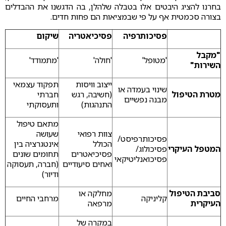
בחרנו להציג היבטים אלו בטבלה שלהלן, בה הדגשנו את ההבדלים
בצורה סכמטית אף על פי שבמציאות הם פחות חדים.
פסיכותרפיה
פסיכיאטריה
שיקום
"מקבל
'מטופל'
'חולה'
'מתמודד'
השירות"
ייצוב וויסות
תפקוד עצמאי
שינוי בעמדה או
מטרת הטיפול
(חשיבה, רגש
חברתי
מבנה נפשיים
התנהגות)
ותעסוקתי
מתאם טיפול
צוות רפואי
שעושה
פסיכותרפיסט/
הכולל
אינטגרציה בין
המטפל העיקרי
פסיכולוג/
פסיכיאטרים
תחומים שונים
פסיכואנליטיקאי
ואחים סיעודיים
(חברה, תעסוקה
ודיור)
סביבת הטיפול
מחלקה או
קליניקה
מרחבי החיים
העיקרית
מרפאה
במקרה של