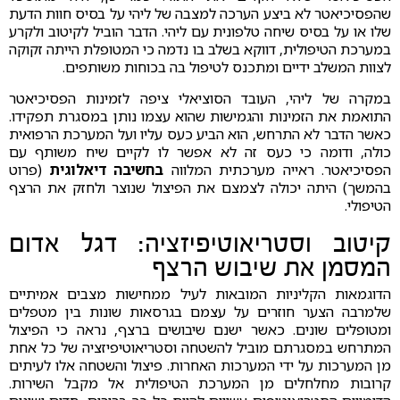
שהפסיכיאטר לא ביצע הערכה למצבה של ליהי על בסיס חוות הדעת
שלו או על בסיס שיחה טלפונית עם ליהי. הדבר הוביל לקיטוב ולקרע
במערכת הטיפולית, דווקא בשלב בו נדמה כי המטופלת הייתה זקוקה
לצוות המשלב ידיים ומתכנס לטיפול בה בכוחות משותפים.
במקרה של ליהי, העובד הסוציאלי ציפה לזמינות הפסיכיאטר
התואמת את הזמינות והגמישות שהוא עצמו נותן במסגרת תפקידו.
כאשר הדבר לא התרחש, הוא הביע כעס עליו ועל המערכת הרפואית
כולה, ודומה כי כעס זה לא אפשר לו לקיים שיח משותף עם
הפסיכיאטר. ראייה מערכתית המלווה
בחשיבה דיאלוגית
(פרוט
בהמשך) היתה יכולה לצמצם את הפיצול שנוצר ולחזק את הרצף
הטיפולי.
קיטוב וסטריאוטיפיזציה: דגל אדום
המסמן את שיבוש הרצף
הדוגמאות הקליניות המובאות לעיל ממחישות מצבים אמיתיים
שלמרבה הצער חוזרים על עצמם בגרסאות שונות בין מטפלים
ומטופלים שונים. כאשר ישנם שיבושים ברצף, נראה כי הפיצול
המתרחש במסגרתם מוביל להשטחה וסטריאוטיפיזציה של כל אחת
מן המערכות על ידי המערכות האחרות. פיצול והשטחה אלו לעיתים
קרובות מחלחלים מן המערכת הטיפולית אל מקבל השירות.