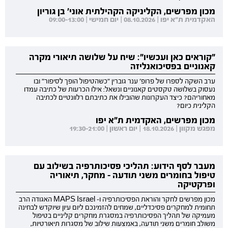
מכון מפרשים, הקליניקה הקהילתית אוני' בן גוריון
האקדמית ת"א יפו | 08.10.2026 | יום חמישי | 09:00-13:00
"קוראים כאן ועכשיו": שיח על שלושה תיאורי מקרה
קאנוניים בפסיכואנליזה
ערב השקה לספרו של פרופ' ענר גוברין "כשהטיפול הופך לסיפור" ובו
נעסוק בשלושה טקסטים קאנוניים ונשאל: אילו הכרעות של כתיבה עמדו
מאחוריהם? כיצד העקרונות שהובילו את כתיבתם רלוונטיים לכתיבה
הקלינית כיום?
מכון מפרשים, האקדמית ת"א יפו
מפגש מקוון | 18.10.2026 | יום ראשון | 19:30-21:00
מעבר לסף הידוע: תהליכי פסיכותרפיה בשילוב עם
טיפול בחומרים משני תודעה - מחקר, תיאוריה
ופרקטיקה
מכון מפרשים לחקר והוראת הפסיכותרפיה ו- MAPS Israel האגודה הרב
תחומית למחקרים פסיכדליים, שמחים להזמינכם ליום עיון שיוקדש לבחינה
מעמיקה של תהליך הפסיכותרפיה במסגרת מחקרים קליניים בטיפול
משולב חומרים משני תודעה, באמצעות שילוב של מסגרות תיאורטיות,