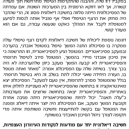
במקביל לזו שלה, וההבנה שהתקדמות הטיפול מתרחשת תוך פעולה
קשורה, אך לאו דווקא הרמונית בין המערכות השונות. אם עמדתה
של הפסיכולוגית הייתה מלווה בחשיבה דיאלוגית מסוג זה, הרי שהדבר
היה מחזק את הרצף הטיפולי ואולי אף מוביל אותה לנסות לסיעע
למטופלת לקבל את המהלך כאקט שנעשה עבורה, גם אם הוא
מעורר קושי.
דוגמה נוספת ליכולת של חשיבה דיאלוגית לקדם רצף טיפולי עולה
ממקרה בו פסיכולוג התנה המשך טיפול במטופל אובדני, בהערכה
ובמעקב פסיכיאטריים. המטופל הגיע לפסיכיאטרית, וזו התרשמה כי
אין סיכון אובדני מיידי. בהמשך, המטופל סירב לטיפול תרופתי
והפסיכיאטרית לא קבעה המשך מעקב כיוון שלהערכתה לא היה
בכך צורך. בשיחה שלה עם הפסיכולוג אמרה: "מאחר ואתה מטפל
בו, העזרה היחידה שאני יכולה לתת בשלב זה היא בטיפול תרופתי.
בגלל שהמטופל מסרב לתרופות, אין טעם למעקב". הפסיכולוג יצא
מאינטראקציה זו בתחושה שהפסיכיאטרית לא מעוניינת לחלוק איתו
באחריות, והפסיכיאטרית יצאה בתחושה שרוצים את מעורבותה
כ"עלה תאנה". יכול להיות שהפסיכיאטרית היתה מגיבה אחרת
וקובעת המשך מעקב, אם הפסיכולוג היה יוצר איתה דיאלוג ומפנה
את המטופל עם בקשה להתייעצות וחשיבה משותפת איתה מדי
תקופה לצורך ניהול הסיכון האובדני במשותף.
חשיבה דיאלוגית יחד עם מודעות לנקודות העיוורון העצמיות,