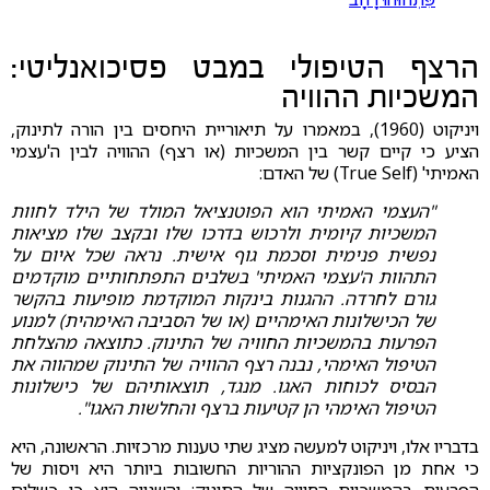
הרצף הטיפולי במבט פסיכואנליטי:
המשכיות ההוויה
ויניקוט (1960), במאמרו על תיאוריית היחסים בין הורה לתינוק,
הציע כי קיים קשר בין המשכיות (או רצף) ההוויה לבין ה'עצמי
האמיתי' (True Self) של האדם:
"העצמי האמיתי הוא הפוטנציאל המולד של הילד לחוות
המשכיות קיומית ולרכוש בדרכו שלו ובקצב שלו מציאות
נפשית פנימית וסכמת גוף אישית. נראה שכל איום על
התהוות ה'עצמי האמיתי' בשלבים התפתחותיים מוקדמים
גורם לחרדה. ההגנות בינקות המוקדמת מופיעות בהקשר
של הכישלונות האימהיים (או של הסביבה האימהית) למנוע
הפרעות בהמשכיות החוויה של התינוק. כתוצאה מהצלחת
הטיפול האימהי, נבנה רצף ההוויה של התינוק שמהווה את
הבסיס לכוחות האגו. מנגד, תוצאותיהם של כישלונות
הטיפול האימהי הן קטיעות ברצף והחלשות האגו".
בדבריו אלו, ויניקוט למעשה מציג שתי טענות מרכזיות. הראשונה, היא
כי אחת מן הפונקציות ההוריות החשובות ביותר היא ויסות של