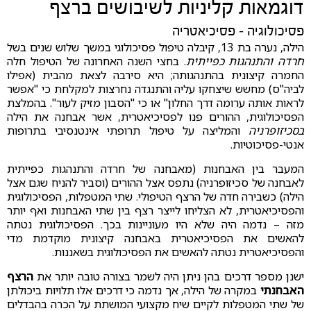
דוגמאות קליניות לשיבושים ברצף
פסיכולוגיה – פסיכיאטריה
הילה, נערה בת 13, קיבלה טיפול פסיכולוגי במשך שלוש שנים בשל
חרדה והתנהגות כפייתית
. בחצי השנה האחרונה של הטיפול חלה
החמרה קיצונית בהתנהגותה; היא סירבה לצאת מהבית (אפילו
לביה"ס) מחשש שיצחקו עליה והתנגדה נחרצות למקלחת כי "אפשר
לראות אותה ערומה דרך החלון" או כי "הסבון מזיק לעור". בהמלצת
הפסיכולוגית, ההורים פנו לפסיכיאטרית, אשר אבחנה את הילה
בסכיזופרניה
והמליצה על טיפול תרופתי אינטנסיבי בתרופות
אנטי-פסיכוטיות.
המעבר בין האבחנות (מאבחנה של חרדה והתנהגות כפייתית
לאבחנה של סכיזופרניה) נתפס אצל ההורים (וסביר להניח שגם אצל
הילה) כשבירה חדה של הרצף הטיפולי. שתי המטפלות, הפסיכולוגית
והפסיכיאטרית, לא הצליחו לייצר רצף בין שתי האבחנות ואף יותר
מזה – נדמה היה שלא היו מעוניינות בכך. הפסיכולוגית נטתה
להאשים את הפסיכיאטרית באבחנה קיצונית מוקדמת מדי
והפסיכיאטרית נטתה להאשים את הפסיכולוגית בשאננות.
ישנן מספר דרכים בהן ניתן היה לשמר בצורה טובה יותר את
הרצף
האבחנתי
במקרה של הילה, אך נדמה כי דרכים אלו תלויות ביכולתן
של שתי המטפלות לקיים שיח מקצועי המושתת על הכרה בהבדלים