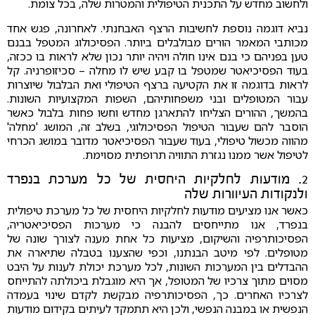
ולחשוב מחדש על התכנית הטיפולית והמטרות שלה, בכל צומת.
נביא דוגמה נוספת לחשיבות הרצף האבחנתי. לאחרונה, פגש אחד
מכותבי המאמר הורים מבולבלים ביותר. הפסיכולוג המטפל בבנם
טען בפניהם כי בנם אינו חולה ויהיה יותר נכון שלא לראות בו ככזה,
בעוד הפסיכיאטר שמטפל בו קבע שיש לו מחלה – סכיזופרניה. קל
לראות בדוגמה זו את הקטיעה ברצף הטיפולי ואת הבלבול שיוצרות
עבור המטופלים ובני משפחותיהם, השפות המקצועיות השונות.
בהמשך, ההורים הצליחו להתארגן מחדש וחשו פחות בלבול כאשר
הוסבר להם שעבור הטיפול הפסיכולוגי, בשלב זה, המושג 'מחלה'
מהווה מכשול טיפולי, בעוד שעבור הפסיכיאטר מדובר במושג הכרחי
לטיפול אשר ממנו נגזרת התוויה תרופתית מסוימת.
2. מודעות לחלקיות היחסית של כל מערכת בנפרד
ולנקודות העיוורות שלה
כאשר אנו מציעים מודעות לחלקיות היחסית של כל מערכת טיפולית
בנפרד, אנו מתייחסים להבנה כי מערכות הפסיכיאטריה,
הפסיכותרפיה והשיקום, מציעות כל אחת מענה לצורך שונה של
מטופלים. לפי מיטב הבנתנו, וכפי שהצענו בטבלה שתיארה את
ההבדלים בין המערכות השונות, לכל מערכת יכולת לענות על היבט
מסוים מתוך צרכיו של המטופל, אך היא מוגבלת ביכולתה להתייחס
לצרכיו האחרים. כך, הפסיכותרפיה מבקשת לקדם שינוי בעמדה
הנפשית או במבנה הנפשי, ולכן היא תתמקד לעיתים בקידום מודעות