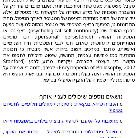
מקבל משמעות מעט שונה ומורכבת יותר. איננו מדברים עוד רק על
ההעברה הטכנית של מידע ושמירה על תקשורת בין מטפלים, אלא
על יצירה של חוויה מוחזקת ורציפה של המטופל לאורך הטיפול. תחת
התבוננות זו, הפגיעה ברצף הטיפולי של מטופל מהווה למעשה פגיעה
ברצף ההוויה שלו (psychological self-continuity). רצף זה, או
המשכיות ההוויה (personal persistence), הם מושגים
המתייחסים לתחושות שאדם חש לגבי המשכיות חייו הפנימיים
ואישיותו. מדובר במרכיב חשוב בזהות אשר מבטיח כי תכונות
התודעה כמו מודעות עצמית, תחושה, שיפוט והיכולת לתפוס את
הקשר בין העצמי לסביבה, עקביות מרגע לרגע (Stanford
Encyclopedia of Philosophy, 2002). לפיכך, דומה כי שמירה על
המשכיות ההוויה הינה בעלת חשיבות מכרעת ובבריאות הנפש היא
מתורגמת לידי שמירה על הרצף הטיפולי בטיפול.
נושאים נוספים שיכולים לעניין אותך:
ο
העברה שהיא בנקאית: ניסיונות למודלים חלופיים לתשלום
בטיפול
ο
מחשבות על המעבר לטיפול קבוצתי בילדים באמצעות וידאו
ο
טיפול פסיכולוגי במסרבים לטיפול – פִּתְחוּ אֶת הַשַּׁעַר,
פִּתְחוּהוּ רָחָב