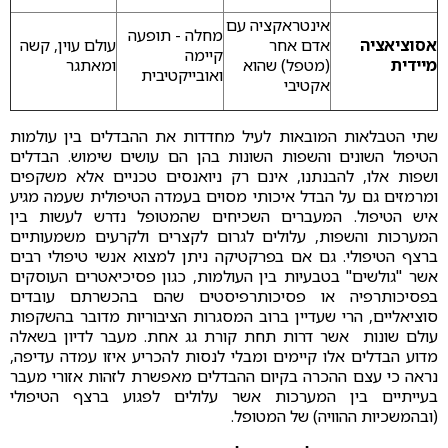
אינטראקציה עם
מחלה - תופעה
אסוציאציה
אדם אחר
עולם עוין, קשה
קיימה
מיידית
(מטפל) שהוא
ומאתגר
ואובייקטיבית
אקטיבי
שתי הטבלאות המובאות לעיל מחדדות את ההבדלים בין עולמות
הטיפול השונים והשפות השונות בהן הם עושים שימוש. הבדלים
ושפות אלו, להבנתנו, אינם רק ניואנסים טכניים אלא משקפים
ומרמזים גם על הבדל איכותי מסוים בעמדה הטיפולית שעמה מגיע
איש הטיפול. המעברים השכיחים שהמטופל נדרש לעשות בין
המערכות והשפות, עלולים לגרום לקצרים ולקרעים משמעותיים
ברצף הטיפולי. גם אם בפרקטיקה ניתן למצוא אנשי טיפולי רבים
אשר "גולשים" בטבעיות בין העולמות, כגון פסיכיאטרים העוסקים
בפסיכותרפיה או פסיכותרפיסטים שהם בהכשרתם עובדים
סוציאליים, הרי שעדיין ברוב המסגרות הציבוריות מדובר בהשקפות
עולם שונות אשר דרות תחת קורת גג אחת. מעבר לדיון בשאלה
מדוע הבדלים אלו קיימים ומבלי לנסות להכריע איזו עמדה עדיפה,
נראה כי עצם ההכרה בקיום ההבדלים מאפשרת לזהות אזורי מעבר
בעייתיים בין המערכות אשר עלולים לפגוע ברצף הטיפולי
(ובהמשכיות ההוויה) של המטופל.