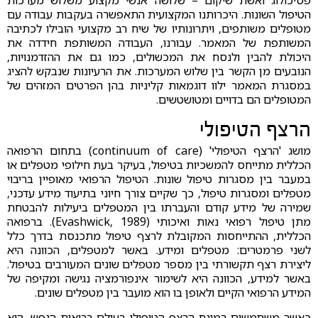
פסיכולוג ואשת שיקום – שלושה אנשי מקצוע משלוש מערכות
הטיפול השונות. היכרותנו המקצועית התאפשרה בעקבות עבודה עם
מטופלים משותפים, ויתרונותיו של שיח רב מקצועי הובילו לכתיבה
המשותפת של המאמר. עבורנו, העבודה המשותפת חידדה את
היכולת להבין ולנסח את המכשולים, כמו גם את ההזדמנויות,
הנובעים מן הקשר בין שלוש המערכות. את הרעיונות שנבקש להציג
במסגרת המאמר ילוו דוגמאות קליניות בהן הפרטים המזהים של
המטופלים הם בדויים ומטושטשים.
הרצף הטיפולי
מושג 'הרצף הטיפולי' (continuum of care) בתחום הרפואה
הכללית מתייחס להמשכיות בטיפול, בעיקר בעת חילופי מטפלים או
במעבר בין מסגרות טיפול שונות. הטיפול הרפואי מאופיין בריבוי
מטפלים ומסגרות טיפול, כך שקיים צורך חיוני בתיעוד מידע עדכני,
שמירה של מידע קודם והעברתו בין המטפלים ביעילות להבטחת
מתן טיפול רפואי נאות ואיכותי (Evashwick, 1989). ברפואה
הכללית, ההתייחסות המקובלת לרצף טיפול מתכנסת בדרך כלל
לשני פרמטרים: מטפלים ומידע. באשר למטפלים, הכוונה היא
ליצירת רצף תקשורתי בין מספר מטפלים שונים המעורבים בטיפול.
באשר למידע, הכוונה היא לשימור אינפורמציה נגישה ומקיפה של
המידע הרפואי הקיים ולאופן בו הוא מועבר בין מטפלים שונים.
כאשר משתמשים במונח הרצף הטיפולי בעולם בריאות הנפש, הוא