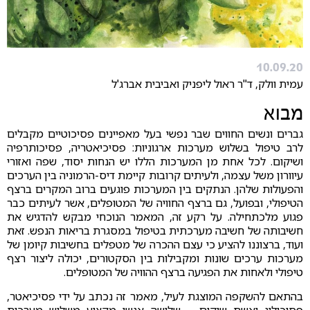
10.09.20
עמית וולק, ד"ר ראול ליפניק ואביבית אברג'ל
מבוא
גברים ונשים החווים שבר נפשי בעל מאפיינים פסיכוטיים מקבלים
לרב טיפול בשלוש מערכות ארגוניות: פסיכיאטריה, פסיכותרפיה
ושיקום. לכל אחת מן המערכות הללו יש הנחות יסוד, שפה ואזורי
עיוורון משל עצמה, ולעיתים קרובות קיימת דיס-הרמוניה בין הערכים
והפעולות שלהן. הנתקים בין המערכות פוגעים ברוב המקרים ברצף
הטיפולי, ובפועל, גם ברצף החוויה של המטופלים, אשר לעיתים כבר
פגוע מלכתחילה. על רקע זה, המאמר הנוכחי מבקש להדגיש את
חשיבותה של חשיבה מערכתית בטיפול במסגרת בריאות הנפש. זאת
ועוד, ברצוננו להציע כי עצם ההכרה של מטפלים בחשיבות קיומן של
מערכות ערכים שונות ומקבילות בין הסקטורים, יכולה ליצור רצף
טיפולי ולאחות את הפגיעה ברצף ההוויה של המטופלים.
בהתאם להשקפה המוצגת לעיל, מאמר זה נכתב על ידי פסיכיאטר,