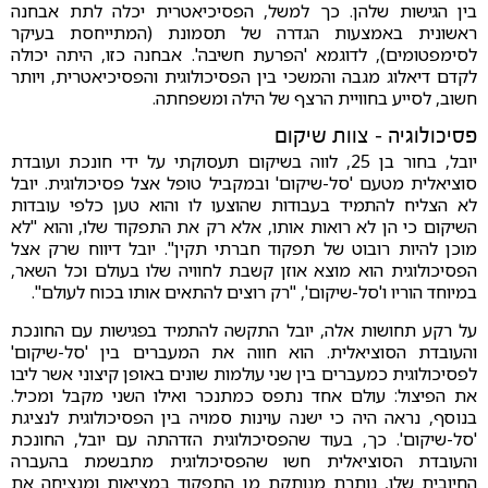
בין הגישות שלהן. כך למשל, הפסיכיאטרית יכלה לתת אבחנה
ראשונית באמצעות הגדרה של תסמונת (המתייחסת בעיקר
לסימפטומים), לדוגמא 'הפרעת חשיבה'. אבחנה כזו, היתה יכולה
לקדם דיאלוג מגבה והמשכי בין הפסיכולוגית והפסיכיאטרית, ויותר
חשוב, לסייע בחוויית הרצף של הילה ומשפחתה.
פסיכולוגיה – צוות שיקום
יובל, בחור בן 25, לווה בשיקום תעסוקתי על ידי חונכת ועובדת
סוציאלית מטעם 'סל-שיקום' ובמקביל טופל אצל פסיכולוגית. יובל
לא הצליח להתמיד בעבודות שהוצעו לו והוא טען כלפי עובדות
השיקום כי הן לא רואות אותו, אלא רק את התפקוד שלו, והוא "לא
מוכן להיות רובוט של תפקוד חברתי תקין". יובל דיווח שרק אצל
הפסיכולוגית הוא מוצא אוזן קשבת לחוויה שלו בעולם וכל השאר,
במיוחד הוריו ו'סל-שיקום', "רק רוצים להתאים אותו בכוח לעולם".
על רקע תחושות אלה, יובל התקשה להתמיד בפגישות עם החונכת
והעובדת הסוציאלית. הוא חווה את המעברים בין 'סל-שיקום'
לפסיכולוגית כמעברים בין שני עולמות שונים באופן קיצוני אשר ליבו
את הפיצול: עולם אחד נתפס כמתנכר ואילו השני מקבל ומכיל.
בנוסף, נראה היה כי ישנה עוינות סמויה בין הפסיכולוגית לנציגת
'סל-שיקום'. כך, בעוד שהפסיכולוגית הזדהתה עם יובל, החונכת
והעובדת הסוציאלית חשו שהפסיכולוגית מתבשמת בהעברה
החיובית שלו, נותרת מנותקת מן התפקוד במציאות ומנציחה את