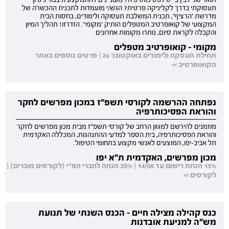
תואר שני לבין בי"ס לפסיכותרפיה? מעוניינים להתמקצע ולצבור ניסיון
תעסוקתי בדרך לקליניקה פרטית? הגש/י מועמדות לתכנית ההכשרה של
מדרשת 'הרציף', תכנית המשלבת תעסוקה ולימודים, בחסות הבית
המקצועי של קואופרטיב המטפלים הותיק 'מקומי'. הזדרזו! תהליך המיון
והקבלה לקראת סיום, נותרו מקומות אחרונים
מקומי - קואופרטיב מטפלים
תחילת העסקה ולימודים באוקטובר 26 | פרטים נוספים באתר
הקואופרטיב >>
נפתחה ההרשמה לקורסי תשפ"ז במכון מפרשים לחקר
והוראת הפסיכותרפיה
מוזמנים להירשם למגוון הרחב של קורסי תשפ"ז מבית מכון מפרשים לחקר
והוראת הפסיכותרפיה, בית הספר למדעי ההתנהגות, המכללה האקדמית
תל אביב-יפו, המוצעים לאנשי מקצוע בתחומי הטיפול.
מכון מפרשים, האקדמית ת"א יפו
15% הנחת רישום עד 14/08 | 20% הנחה לחברי הפ"י (לקורסים מוכרים) |
לקורסים >>
כנס קהילה מצילה חיים - הכנס השנתי של תנועת
מש"ה למניעת אובדנות