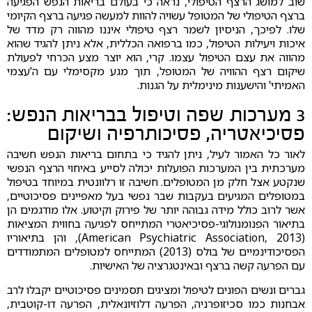
שוב למושג הרצף הטיפולי, נראה כי בעולם בריאות הנפש הפגיעה
ברצף הטיפולי של המטופל עשויה להוות למעשה פגיעה ברצף הקיומי
שלו. לפיכך, הניסיון לשמר רצף טיפולי איננו מהווה רק מדד של
איכות ויעילות הטיפול, כמו ברפואה הכללית, אלא ניתן להגיד שהוא
מהווה את עצם הטיפול עצמו. קרי, הוא יוצר מצע הכרחי לפעולת
שיקום רצף ההוויה של המטופל, תוך מגע מקסימלי עם ה'עצמי
האמיתי' והישענות מינימלית על הגנות.
3 מערכות שפה וטיפול בבריאות הנפש:
פסיכיאטריה, פסיכותרפיה ושיקום
לאור כל האמור לעיל, ניתן להגיד כי בתחום בריאות הנפש חשיבה
מערכתית בין המערכות הפועלות יכולה לסייע באיחוי הרצף הנפשי
שנקטע אצל חלק מן המטופלים. חשיבה זו רלוונטית במיוחד בטיפול
במטופלים המגיעים בעקבות שבר נפשי בעל מאפיינים פסיכוטיים,
אשר לרוב כולל מידה גבוהה יותר של פירוק וקיטוע. אלו מודגמים הן
בתיאור הפנומנולוגי-פסיכיאטרי המתייחס לפגיעה בחווית המציאות
(American Psychiatric Association, 2013), והן בתיאוריו
הפסיכודינמיים של בולס (2013) המתייחס למטופלים המתמודדים
עם הפרעה קשה ברצף ובאינטגרציה של האישיות.
גברים ונשים הפונים לטיפול ומציגים תסמינים פסיכוטיים יקבלו לרב
אבחנות כמו סכיזופרניה, הפרעה דלוזיונאלית, הפרעה דו-קוטבית,