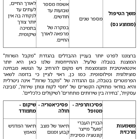
לאורך החיים,
אשפוז מספר
לעתים עד
שבועות עד
משך הטיפול
לנקודה בה אין
חודשים.
מספר שנים
יותר צורך
(ממוצע גס)
במקרה של
בתמיכה
מרפאה לאורך
שיקומית.
החיים.
ברצוננו לפרט יותר בעניין ההבדלים בהגדרת "מקבל השרות"
המוצגת בטבלה שלעיל. ההתייחסות שלנו כאן היא יותר
אינטואיטיבית ומצומצמת ויש מקום להרחיב על הנושא מבחינה
סוציולוגית ופילוסופית. כמו כן, ראוי לציין כי בדומה לשאר
הפרמטרים בטבלה, גם ההגדרה של "מקבל שרות'" אינה ניטרלית
והיא בוודאי מחזיקה הקשרים של 'יחסי לקוח ונותן שירות', 'סביבה
עסקית', 'בחירה בין שירותים מתחרים' ו'שיקולים כלכליים'.
פסיכותרפיה -
פסיכיאטריה -
שיקום -
מטופל
חולה
מתמודד
הבניין העברי
משמעות
תיאור של מצב
תיאור המדגיש
'פוּעל' מייצר
מרכזית
קבוע ופגום
מאמץ
קונטציה פסיבית