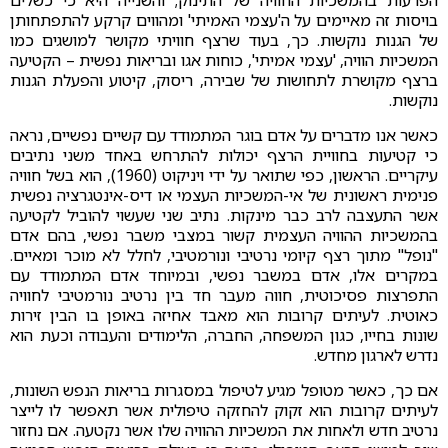
הפרעות בהמשכיות החוויה של התינוק; והשנייה היא כי כשלים
בויסות זה מאיימים על ה'עצמי האמיתי' ומהווים קרקע להתפתחותן
של הגנות נוקשות. כך, בעוד שרצף חוויתי מקושר למושגים כמו
המשכיות הוויה, 'עצמי אמיתי', כוחות אגו ובריאות נפשית – הקטיעה
ברצף מקושרת לתחושות של שבירה, ריסוק, קיטוע והפעלת הגנות
נוקשות.
כאשר אנו מדברים על אדם בוגר המתמודד עם קשיים נפשיים, נראה
כי קטיעות בחוויית הרצף יכולות להתרחש באחד משני נתיבים
עיקריים. הראשון, כפי שתואר על ידי ויניקוט (1960), הוא בשל חוויה
פנימית ראשונית של אי-המשכיות העצמי או דיס-אינטגרציה נפשית
אשר התעצבה לרב כבר מינקות. נתיב שני שעשוי להוביל לקטיעה
בהמשכיות ההוויה העצמית קשור במצבי משבר נפשי, בהם אדם
"נופל" מתוך רצף קיומי נרטיבי ונורמטיבי, לחלל לא מוכר ומאיים.
במקרים אלו, אדם במשבר נפשי, ובמיוחד אדם המתמודד עם
התפרצות פסיכוטית, חווה מעבר חד בין נרטיב נורמטיבי לחוויה
כאוטית. לעיתים קרובות הוא מאבד אחיזה באופן בו הבין זירות
שונות בחייו, כגון המשפחה, החברה, הלימודים והעבודה וכעת הוא
נדרש לארגון מחדש.
אם כך, כאשר מטופל מגיע לטיפול במסגרות בריאות הנפש השונות,
לעיתים קרובות הוא זקוק להחזקה טיפולית אשר תאפשר לו לייצר
נרטיב חדש ולאחות את המשכיות ההוויה שלו אשר נקטעה. אם נחזור