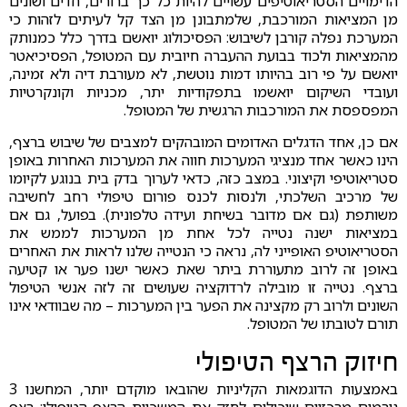
הדימויים הסטריאוטיפים עשויים להיות כל כך ברורים, חדים ושונים
מן המציאות המורכבת, שלמתבונן מן הצד קל לעיתים לזהות כי
המערכת נפלה קורבן לשיבוש: הפסיכולוג יואשם בדרך כלל כמנותק
מהמציאות ולכוד בבועת ההעברה חיובית עם המטופל, הפסיכיאטר
יואשם על פי רוב בהיותו דמות נוטשת, לא מעורבת דיה ולא זמינה,
ועובדי השיקום יואשמו בתפקודיות יתר, מכניות וקונקרטיות
המפספסת את המורכבות הרגשית של המטופל.
אם כן, אחד הדגלים האדומים המובהקים למצבים של שיבוש ברצף,
הינו כאשר אחד מנציגי המערכות חווה את המערכות האחרות באופן
סטריאוטיפי וקיצוני. במצב כזה, כדאי לערוך בדק בית בנוגע לקיומו
של מרכיב השלכתי, ולנסות לכנס פורום טיפולי רחב לחשיבה
משותפת (גם אם מדובר בשיחת ועידה טלפונית). בפועל, גם אם
במציאות ישנה נטייה לכל אחת מן המערכות לממש את
הסטריאוטיפ האופייני לה, נראה כי הנטייה שלנו לראות את האחרים
באופן זה לרוב מתעוררת ביתר שאת כאשר ישנו פער או קטיעה
ברצף. נטייה זו מובילה לרדוקציה שעושים זה לזה אנשי הטיפול
השונים ולרוב רק מקצינה את הפער בין המערכות – מה שבוודאי אינו
תורם לטובתו של המטופל.
חיזוק הרצף הטיפולי
באמצעות הדוגמאות הקליניות שהובאו מוקדם יותר, המחשנו 3