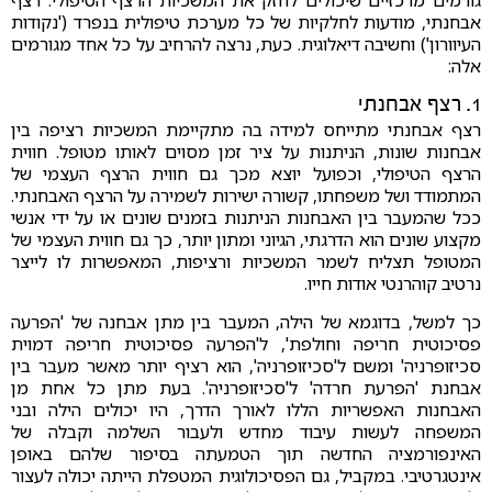
גורמים מרכזיים שיכולים לחזק את המשכיות הרצף הטיפולי: רצף
אבחנתי, מודעות לחלקיות של כל מערכת טיפולית בנפרד ('נקודות
העיוורון') וחשיבה דיאלוגית. כעת, נרצה להרחיב על כל אחד מגורמים
אלה:
1. רצף אבחנתי
רצף אבחנתי מתייחס למידה בה מתקיימת המשכיות רציפה בין
אבחנות שונות, הניתנות על ציר זמן מסוים לאותו מטופל. חווית
הרצף הטיפולי, וכפועל יוצא מכך גם חווית הרצף העצמי של
המתמודד ושל משפחתו, קשורה ישירות לשמירה על הרצף האבחנתי.
ככל שהמעבר בין האבחנות הניתנות בזמנים שונים או על ידי אנשי
מקצוע שונים הוא הדרגתי, הגיוני ומתון יותר, כך גם חווית העצמי של
המטופל תצליח לשמר המשכיות ורציפות, המאפשרות לו לייצר
נרטיב קוהרנטי אודות חייו.
כך למשל, בדוגמא של הילה, המעבר בין מתן אבחנה של 'הפרעה
פסיכוטית חריפה וחולפת', ל'הפרעה פסיכוטית חריפה דמוית
סכיזופרניה' ומשם ל'סכיזופרניה', הוא רציף יותר מאשר מעבר בין
אבחנת 'הפרעת חרדה' ל'סכיזופרניה'. בעת מתן כל אחת מן
האבחנות האפשריות הללו לאורך הדרך, היו יכולים הילה ובני
המשפחה לעשות עיבוד מחדש ולעבור השלמה וקבלה של
האינפורמציה החדשה תוך הטמעתה בסיפור שלהם באופן
אינטגרטיבי. במקביל, גם הפסיכולוגית המטפלת הייתה יכולה לעצור