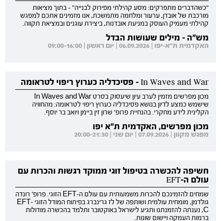
"כשהדברים מתפרקים: מסע קהילתי מפירוק לבנייה" - בתוך מציאות
מורכבת של אובדן, ערעור ומלחמה מתמשכת, אנו מזמינים אתכם למפגש
קהילתי מעמיק העוסק במניעת אובדנות, ביצירת עוגנים ובמציאת תקווה.
מש"ה - מילים שעושות הבדל
האקדמית ת"א-יפו | 06.09.2026 | יום ראשון | 09:00-16:00
In Waves and War - פסיכדליה כערוץ ריפוי לטראומה
מכון מפרשים מזמין לערב עיון שיעסוק בסרט In Waves and War
שישמש כמצע לדיון בנושא פסיכדליה כערוץ ריפוי לטראומה: מהחוויה
הקלינית לידע מחקרי. בהנחיית פרופ' שרון זין ביימן ויואב בר יוסף.
מכון מפרשים, האקדמית ת"א יפו
מפגש מקוון | 07.09.2026 | יום שני | 20:00-21:30
חשיפה להכשרה בטיפול זוגי ממוקד רגשות והכרות עם
עולם ה-EFT
שמחים להזמינכם להכרות משמעותית עם עולם ה-EFT הזוגי. פרופ' רונדה
גולדמן, מומחית עולמית ושותפה של לז גרינברג בפיתוח המודל הזוגי EFT-
C, נענתה להזמנתנו ותגיע לישראל באוקטובר ותלמד בהכשרה מודולות
ברמות העמקה ויישום שונות.