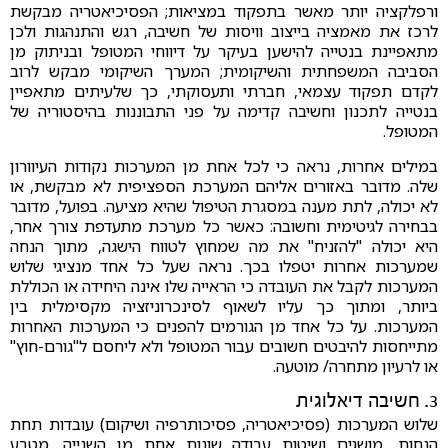
ורפלקציה יותר מאשר בתפקוד במציאות; הפסיכיאטריה מבקשת
לרכז את מאמציה בייצוב וויסות של חשיבה, רגש והתנהגות ולכן
מתאפיינת בנטייה להישען בעיקר על דיווחי המטופל ובניתוק מן
הסביבה המשפחתית והשיקומית; המערך השיקומי מבקש לרוב
לקדם תפקוד עצמאי, חברתי ותעסוקתי, כך שלעיתים מתאפיין
בנטייה לתכנון וחשיבה קדימה על פני התבוננות בהיסטוריה של
המטופל.
במילים אחרות, נראה כי לכל אחת מן המערכות נקודות העיוורון
שלה. מדובר באזורים אליהם המערכת הספציפית לא מבקשת, או
לא יכולה, לתת מענה במסגרת הטיפול שהיא מציעה. בפועל, מדובר
בבחירה לגיטימית וחשובה: כאשר כל מערכת מתעדפת צורך אחר,
היא יכולה "להזניח" את מה שמחוץ לטווח הישגה, מתוך הנחה
שמערכות אחרות יטפלו בכך. נראה שעל כל אחד מנציגי שלוש
המערכות לקבל את העובדה כי הראייה שלו אינה היחידה או הכוללת
ביותר, ומתוך כך עליו לשאוף לסינכרוניזציה מקסימלית בין
המערכות. על כל אחד מן הגורמים להפנים כי המערכות האחרות
מתייחסות להיבטים חשובים עבור המטופל ולא ליחסם ל"גורם-חוץ"
או לרעיון מתחרה/ מוטעה.
3. חשיבה דיאלוגית
שלוש המערכות (פסיכיאטריה, פסיכותרפיה ושיקום) עובדות תחת
הנחות, מושגים ושיטות עבודה שונות אחת מן השנייה. מטבע