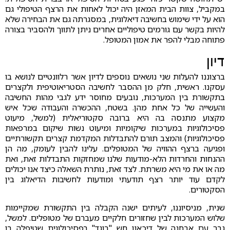
במקביל, צוות הבית המאזן היה יכול לאחות את הרצף הטיפולי גם
הוא על ידי שימוש בחשיבה דיאלוגית, במסגרתה גם את הבחירה שלא
להיות בקשר עם גורמים טיפוליים אחרים ניתן לתווך ולהסביר בצורה
פתוחה מבלי להפר את אמון המטופל.
דיון
ברצוננו להעלות שני נושאים נוספים לדיון אשר רלוונטיים לנושא בו
עסקנו. ראשית, חלק מן ההסבר לחשיבה הסטריאוטיפית ולקצרים
בתקשורת בין המערכות, נובעים מחוסר ידע לגבי מהות החשיבה
והעשייה של כל אחת מהן. בשטח, ההכשרה והעבודה שכל איש
מקצוע מתנסה בה היא ברובה סקטוריאלית (למשל, מיעוט
פסיכולוגיות במערכות שיקומיות ומיעוט נשות שיקום במרפאות
פסיכולוגיות) והמצב תורם להתבדלות המקדמת קצרים תקשורתיים
ופגיעה ברצף ההוויה של המטופלים. עלינו להבין לעומק, מה הן
ההנחות והחרדות הלא-מודעות שלנו שמחזקות התבדלות זאת, ואת
מה או את מי היא משרתת. לצד זאת, נותרת השאלה כיצד אנו יכולים
לקדם עוד יותר רצף תודעתי ומודעות לחשיבות הדיאלוג בין
הסקטורים.
שנית, מניסיוננו, לעיתים ישנה הקבלה בין התקשורת שמקיימות
שלוש המערכות לבין שחזורים חלקיים מעברם של מטופלים. למשל,
גבר עם אבחנה של דיכאון חש "בוגד" בפסיכולוגית שטיפלה בו