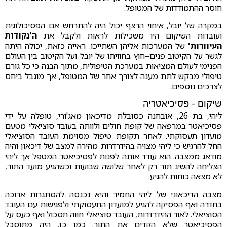
חוסר ההתמודדות של המטופל.
במקרה של יובל, איחוי הרצף יכול היה להתרחש אם הפסיכולוגית
ועובדות השיקום היו משכילות לראות ולקבל את
ה'נקודות
העיוורות'
של המערכות אליהן השתייכו. ראייה כזאת, יכולה היתה
לגשר על הקיטוב פנים–חוץ בחוויתו של יובל ועל הקיטוב בין העולם
הפנימי לעולם המציאות במערכת הטיפולית, מתוך הבנה כי כל גורם
טיפולי מבקש לתת מענה לצורך אחר של המטופל, אך מוגבל ביחס
לצרכים נוספים.
שיקום – פסיכיאטריה
ליהי, בת 26, אובחנה כסובלת מדיכאון מאג'ורי, טופלה על ידי
פסיכיאטר במרפאה של קופת חולים ולוותה בעובד סוציאלי מטעם
מועדון תעסוקתי. לאחר תקופת טיפול מסוימת העובד הסוציאלי
החל להרגיש כי ליהי מצויה בהידרדרות מהירה למצב של דיכאון והיה
מודאג ממצבה. הוא עודד אותה לפנות לפסיכיאטר המטפל אך ליהי
הצליחה להשיג תור רק לאחר שלושה שבועות וכשהגיע מועד התור,
לא מצאה כוחות להגיע.
מצבה הדיכאוני של ליהי החמיר והיא נכנסה להסתגרות ארוכה
בחדרה ואף הפסיקה להגיע למועדון התעסוקתי ולפגישות עם העובד
הסוציאלי. לאור ההידרדרות, העובד סוציאלי חווה תסכול ואף כעס על
הפסיכיאטר שלא הקדים את התור. כמו כן, היה מתוסכל