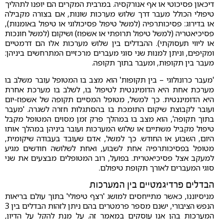
דיכאון פסיכוטי או אף אנורקסיה. במרבית המקרים הם יופנו לתהליך
טיפולי הכולל מעבר דרך שלוש מערכות שונות, אם בצורה מקבילה
או בדירוג: פסיכותרפיה (למשל טיפול פסיכולוגי או טיפול באומנות),
פסיכיאטריה (למשל טיפול תרופתי או אשפוז) ושיקום (למשל חונכות
או ליווי תעסוקתי). ההבדלים בין שלוש מערכות אלו הם דרמטיים
ומקיפים, וניתן למנות שני סוגי מעברים מרכזיים המתרחשים ביניהן:
מעבר בין תקופות, ומעבר בתוך תקופה.
'מעבר כרונולוגי – בין תקופות' הוא מצב בו המטופל עובר משלב בו
מערכת אחת היא הדומיננטית לטיפול בו, לשלב בו מערכת אחרת
היא הדומיננטית. כך למשל, מטופל המסיים תקופה של אשפוז-יום
ועובר לקבוצת שיקום התומכת בו בהסתגלות חזרה לשגרה. 'מעבר
בתוך תקופה', הוא מצב בו במהלך פרק זמן מסוים המטופל מקבל
טיפול מקביל משתיים או שלוש המערכות ועובר ביניהן במהלך אותו
היום, השבוע או החודש. כך למשל, אדם שעובד בעבודה שיקומית,
מטופל בפסיכותרפיה אחת לשבוע, ואחת לשלושה חודשים מגיע
למעקב אצל פסיכיאטרית. בפועל, רוב המטופלים מבצעים את שני
סוגי המעברים לאורך תקופת טיפולם.
הבדלים פרדיגמטיים בין המערכות
מניסיוננו, כאשר מתייחסים למושג 'רצף טיפולי' בתוך עולם בריאות
הנפש הציבורי, ישנם מספר פרמטרים בהם ניתן לזהות הבדלים בין 3
המערכות בהן אנו עוסקים במאמר זה. על מנת להקל על הדיון,