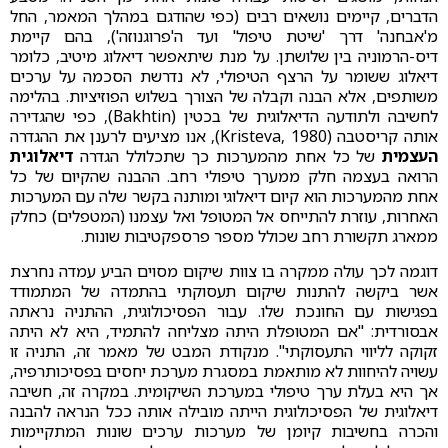
הדברים, קיימים נושאים רבים (כפי שהודגם במהלך המאמר, החל
מ'אבחנה' דרך 'שיטת טיפול' ועד ה'פרוגנוזה'), בהם קיימת
דיס-הרמוניה בין שלושתן. על מנת שיתאפשר דיאלוג מיטיב, כלומר
דיאלוג ששומר על הרצף הטיפולי, לא נדרשת הסכמה על ערכים
משותפים, אלא הבנה וקבלה של הצורך בשלוש הפוזיציות. בהלימה
לחשיבה ולתודעה הדיאלוגית של בכטין (Bakhtin), כפי שהגדירה
אותה קריסטבה (Kristeva, 1980), אנו מציעים לרענן את ההגדרה
העצמית
של כל אחת מהמערכות כך שתכלולל הגדרה
דיאלוגית
הרואה בעצמה חלק ממערך טיפולי רחב. ההבנה שהקיום של כל
אחת מהמערכות הוא קיום דיאלוגי ומותנה בקשר שלה עם המערכות
האחרות, עוזרת להתייחס אל המטופל ואל עצמנו (המטפלים) כחלק
ממארג תקשורת רחב שכולל מספר פרספקטיבות שונות.
דוגמה לכך עולה ממקרה בו צוות שיקום מסוים הביע עמדה נחרצת
אשר ביקשה להתנות שיקום תעסוקתי בהתמדה של המתמודד
בפגישות עם החונכת שלו. עבור הפסיכולוגית, ההתניה נראתה
אבסורדית: "אם המטופלת היתה מצליחה להתמיד, היא לא היתה
זקוקה לליווי התעסוקתי". מנקודת המבט של מאמר זה, התניה זו
עשויה להיחוות לא מותאמת במסגרת מערכת יחסים בפסיכותרפיה,
אך היא בעלת ערך טיפולי במערכת השיקומית. במקרה זה, חשיבה
דיאלוגית של הפסיכולוגית הייתה מובילה אותה ככל הנראה להבנה
והכרה בחשיבות קיומן של מערכות ערכים שונות המתקיימות