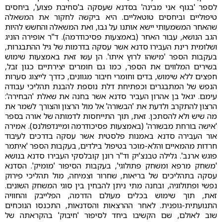
לספר 'בגוף אני מבינה' בסדנא שעסקה ב'סחיבת פצוע', ביחסים
טיפוליים וביחסים טוטאליים. היא ביקשה לחקור את המשאלה
שהאחר המשמעותי יישא אותנו על גבו, ואת המשאלה והחשש להיות
הגב הנושא, עבור האחר (באמצעות פסיכודרמה). ד"ר אופירה הוניג
ושלומית רינת העבירו סדנא אשר עסקה בדרמות של גיל ההתבגרות,
בעקבות הספר 'מישהו לרוץ איתו'. הן עשו זאת באמצעות שימוש
בשירים המלווים את הספר, כמו גם חומרים יצירתיים כגון זבל,
חפצים ללא שימוש, בדים וחומרי חיבור מגוונים, כדרך לייצוג סערות
הנפש של המתבגרים וכפתיחת דלת נוספת להבנת תהליכי עבודה
עימם. יגאל בן אהרון העביר סדנא אשר בחנה את שאלת 'הבחירה':
הרצון להתקרב ולדעת את 'הבשורה' אל מול הרצון והצורך לשמר את
מה שיש ולא להסתכן. זאת, תוך התייחסות לדמותה של אורה בספר
'אישה בורחת מבשורה' (באמצעות פסיכודרמה ומיינדפולנס). אמירה
אור העבירה סדנא באמנות פלסטית אשר עסקה בדרכים לעיבוד
חרדות מהמאיים והלא-מוכר בטיפול בילדים, בעקבות הספר 'איתמר
פוגש ארנב'. גלילה טבנצ'יק וד"ר רונן קובלסקי העבירו סדנא בנושא
'משחק מרפא ומשחק פתולוגי', בעקבות הסיפור 'מומיק'. הסדנא
עסקה בתהליכים של בריאות, שחרור וצמיחה, מול תהליכי פירוק
נפשי ופתולוגיה, ובחנה מתי ניתן להבחין בין סוגי המשחק השונים.
זאת, תוך שימוש בכלים מעולם הדרמה, הפלייבק והחוויה
התנועתית-גופנית. לאחר ההרצאות והסדנאות, התכנסו הנוכחים
שוב לאולם, שם הקשיבו ביחד לסיפור 'חיבוק' בהקראתה של