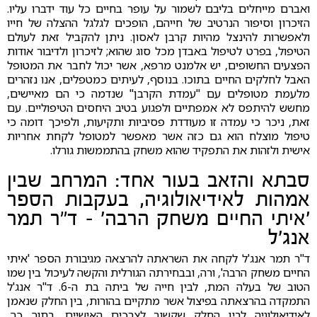
ואברם מייחלים בליבם לשמור על עופר בחיים כל עוד ידברו עליו.
הזיכרון וסיפור הנרטיב של חייהם, הופכים לגלגל ההצלה של חייו
ולאפשרות להינצל מהיות קרבן לאסון. ניתן להקביל זאת לעולם
הטיפול, בפרט לטיפול באבדן מכל סוג שהוא; לזיכרון ולדיבור אודות
הפצעים החשופים, יש אלמנט מרפא, אשר יכול לחבר את המטופל
האבל לחלקים החיים בתוכו. בנוסף, לעיתים כמטפלים, אנו נזהרים
מלעמת מטופלים עם "עמדת הקרבן" שנדמה כי הם מאיישים,
מחשש להיתפס לא אמפתיים ולפגוע בטיב היחסים הטיפוליים. עם
זאת, ניכר כי עמדה זו מעודדת פסיביות ותקיעות, ולפיכך דומה כי
טיפול מוצלח הוא גם כזה אשר מאפשר למטופל לקחת אחריות
אישית ולזהות את התפקיד שהוא משחק בהתממשות גורלו.
סבתא והזאב בעור אחד: המרחב שבין
אמהות לאידיאולוגיה, בעקבות הספר
'איתי החיים משחק הרבה' – ד"ר תמר
אנג'ל
ד"ר תמר אנג'ל לקחה את השראתה להרצאה מגיבורת הספר 'איתי
החיים משחק הרבה', ורה, ובבחירתה הגורלית והקשה לעיכול בין שמו
הטוב של בעלה המת, לבין חייה של ביתה בת ה-6. ד"ר אנג'ל
התמקדה בהרצאתה בפיצול אשר מתקיים בהורות, בין החלק שנאמן
לאידיאולוגיה לבין החלק שקשוב לצרכים האישיים. בתוך כך,