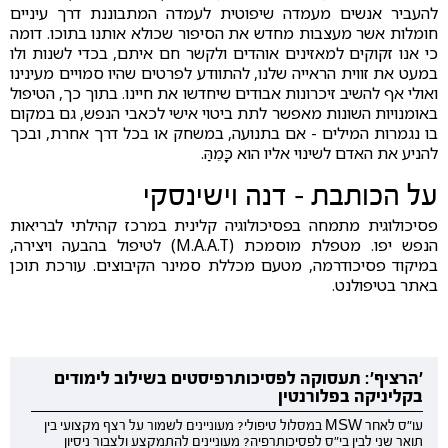
להעביר אנשים מעמדה שיפוטית לעמדה המתבוננת דרך עיניים
חומלות אשר מעצבות מחדש את הסיפור שכולא אותנו בתוכו. דומה
כי אנו זקוקים למאזינים אוהדים ולקשר חם איתם, בכדי לשנות ולו
במעט את זווית הראייה שלנו, להתוודע לפרטים שהיו סמויים מעינינו
ואולי אף להשיב זיכרונות אבודים שיחדשו את חיינו. בתוך כך, הטיפול
באומנויות השונות מאפשר לתת ביטוי אישי לכאבי הנפש, גם במקום
בו נגמרות המילים - אם בתנועה, במשחק או בכל דרך אחרת, ובכך
להניע את האדם לשינוי אליו הוא כָּמֵהַּ.
על הכותבת – דנה וישינסקי
פסיכולוגית מתמחה בפסיכולוגיה קלינית במרכז קהילתי לבריאות
הנפש יפו. מטפלת מוסמכת (M.A.A.T) לטיפול בהבעה ויצירה,
במיקוד פסיכודרמה, מטעם מכללת סמינר הקיבוצים. עורכת תוכן
באתר בטיפולנט.
'הרציף': תעסוקה לפסיכותרפיסטים בשילוב לימודים
בקליניקה בפלורנטין
עו"ס לאחר MSW במסלול טיפולי? מעוניינים לשמור על רצף מקצועי בין
תואר שני לבין בי"ס לפסיכותרפיה? מעוניינים להתמקצע ולצבור ניסיון