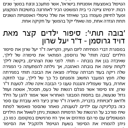
הטיפול באמצעות אומנויות בישראל, אשר מתעכב ונזנח במשך שנים
רבות. ירמיהו ציינה כי בית המשפט הכיר לאחרונה בחשיבות המקצוע
ופעל לחיזוק מעמדו בכך שאיחד את שלל טיפולי האומנויות השונים
תחת הגדרה אחת, מה שאולי יקל בהמשך על חקיקה אחת.
'בובה תותי': סיפור ילדים קצר מאת
דויד גרוסמן - ד"ר יעל שרון
במסגרת דברי הפתיחה ליום העיון, הקריאה ד"ר יעל שרון את סיפור
הילדים 'בובה תותי' של גרוסמן, המתאר את סיפורה של לילך,
שאיבדה בגן את בובתה – תותי. לפני שנת הצהרים, ביקשה לילך
לקחת עימה את בובתה האהובה, אך גילתה להפתעתה כי המגירה
שלה ריקה בעוד חברתה עמליה מצאה את הבובה תותי במגירתה
שלה. חפץ המעבר החשוב והמנחם כל כך של לילך, עבר לחזקה
אחרת, בעוד שעמליה והגננת טענו כי הבובה אינה שלה. לטענת ד"ר
שרון, זהו סיפור אשר מגלם רגשות של כעס, תסכול, אשמה ועוול
גדול שנעשה, גם בחסות המבוגר האחראי אשר אמור להגן על הילד
ולדאוג לזכויותיו. בדבריה, תיארה ד"ר שרון כיצד היא עובדת עם ספר
כזה בקליניקה עם ילדים. לטענתה, מאחר שהספר מאפשר לפתח
שיח מורכב על הרגשות של הדמויות השונות; ניתן לשאול את הילדים
המטופלים עם מי הם מזדהים או איך היו מרגישים במקומם. כמו כן,
ניתן להמחיז את הסיפור בשעת הטיפול ולהקביל את הסיפור