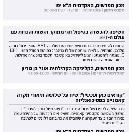
מכון מפרשים, האקדמית ת"א יפו
מפגש מקוון | 07.09.2026 | יום שני | 20:00-21:30
חשיפה להכשרה בטיפול זוגי ממוקד רגשות והכרות עם
עולם ה-EFT
שמחים להזמינכם להכרות משמעותית עם עולם ה-EFT הזוגי. פרופ' רונדה
גולדמן, מומחית עולמית ושותפה של לז גרינברג בפיתוח המודל הזוגי EFT-
C, נענתה להזמנתנו ותגיע לישראל באוקטובר ותלמד בהכשרה מודולות
ברמות העמקה ויישום שונות.
מכון מפרשים, הקליניקה הקהילתית אוני' בן גוריון
האקדמית ת"א יפו | 08.10.2026 | יום חמישי | 09:00-13:00
"קוראים כאן ועכשיו": שיח על שלושה תיאורי מקרה
קאנוניים בפסיכואנליזה
ערב השקה לספרו של פרופ' ענר גוברין "כשהטיפול הופך לסיפור" ובו
נעסוק בשלושה טקסטים קאנוניים ונשאל: אילו הכרעות של כתיבה עמדו
מאחוריהם? כיצד העקרונות שהובילו את כתיבתם רלוונטיים לכתיבה
הקלינית כיום?
מכון מפרשים, האקדמית ת"א יפו