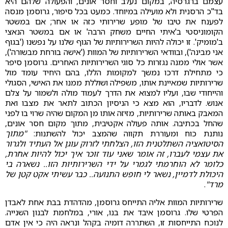
עצמם ברגרסיה, במקום נעלב וחסר אונים, והפעולה שלהם היא
בד"כ הרסנית ולא מועילה במיוחד. כמעט בכל סיפור, גרוסמן מנסה
לפענח את טיבו של מופע שרירותי כזה או אחר; אם במשטר
הקומוניסטי ב'איתי החיים משחק הרבה' או אם במשטר הנאצי
ב'מומיק'. זו יכולה להיות השרירותיות של הגוף שלנו על נפשנו ('בגוף
אני מבינה'), ובוודאי השרירותיות של המוות ('אישה בורחת מבשורה'),
אשר אולי ממנה נגזרות כל סוגי השרירותיות האחרים. גרוסמן סיפר
כי מתחילת דרכו נמשך למקומות הללו, בהם היחיד עומד מול
שרירותיות שמאיינת אותו, משפילה ושוללת ממנו את האישי, הסגולי
והייחודי שבו, ועליו למצוא את הדרך לעמוד מולה ולשמור על צלם
אנוש. לדבריו, הוא מצא כי הניסיון הכתוב לתאר את מצבו ואת
המאבק באותה שרירותיות, מזיזה אותו מן המקום שהיה שרוי בו לפני
שהחל בכתיבה. אותה פעולה אקטיבית, מתוך מקום חסר אונים,
נותנת כוח ומעוררת תקווה שהמצב יכול להשתנות:
"מתוך
הסיטואציה השתלטנית הזו, הצלחתי לזרוק עוגן אל העתיד ולגרור
את עצמי לעברו, זה אומר שאני עוד זוכר איך יכול להיות אחרת,
כלומר לא הוחרמתי לגמרי על ידי השרירותיות הזו.. נשארה בי
היכולת לדמיין, נשאר לי חופש התנועה.. כבר עשיתי אקט קטן של
מרד"
.
שרירותיות המוות אליה התייחס גרוסמן, מהדהדת בבת אחת לאבדן
הפרטי שלו. גרוסמן איבד את בנו, אורי, במלחמת לבנון השנייה.
לנוכח התייחסות זו, השתררה דומיה בקהל ונראה היה כי אין אדם