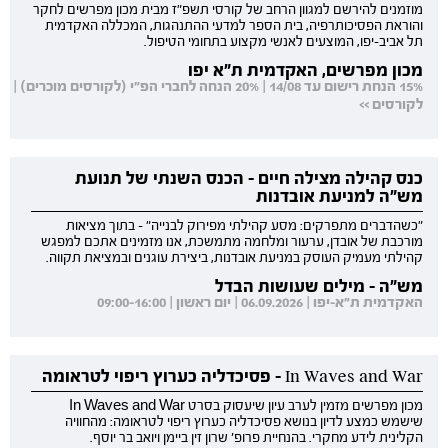
מוזמנים להירשם למגוון הרחב של קורסי תשפ"ז מבית מכון מפרשים לחקר
והוראת הפסיכותרפיה, בית הספר למדעי ההתנהגות, המכללה האקדמית
תל אביב-יפו, המוצעים לאנשי מקצוע בתחומי הטיפול.
מכון מפרשים, האקדמית ת"א יפו
15% הנחת רישום עד 14/08 | 20% הנחה לחברי הפ"י (לקורסים מוכרים) |
לקורסים >>
כנס קהילה מצילה חיים - הכנס השנתי של תנועת
מש"ה למניעת אובדנות
"כשהדברים מתפרקים: מסע קהילתי מפירוק לבנייה" - בתוך מציאות
מורכבת של אובדן, ערעור ומלחמה מתמשכת, אנו מזמינים אתכם למפגש
קהילתי מעמיק העוסק במניעת אובדנות, ביצירת עוגנים ובמציאת תקווה.
מש"ה - מילים שעושות הבדל
האקדמית ת"א-יפו | 06.09.2026 | יום ראשון | 09:00-16:00
In Waves and War - פסיכדליה כערוץ ריפוי לטראומה
מכון מפרשים מזמין לערב עיון שיעסוק בסרט In Waves and War
שישמש כמצע לדיון בנושא פסיכדליה כערוץ ריפוי לטראומה: מהחוויה
הקלינית לידע מחקרי. בהנחיית פרופ' שרון זין ביימן ויואב בר יוסף.