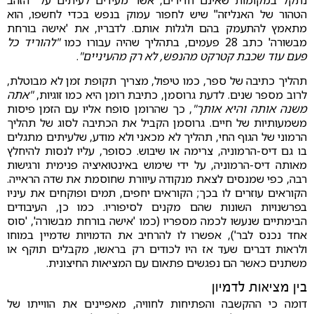
נתקל במקומות שאינם חדירים, אשר מעידים לעיתים על "הזהב
הטהור של האנליזה" שיש לחפור עמוק בנפש בכדי לחשפו, הוא
מתאמץ להתעמק בהם ולגלות אותם. לדבריו, את 'אישה בורחת
מבשורה' כתב 28 פעמים, בתהליך שהיה עבורו כמו
"להוריד כל
פעם עוד שכבת קטרקט מהנפש, לא רק מהעיניים"
.
תהליך כתיבה של ספר, כמו טיפול, מצריך תקופת זמן לא מבוטלת,
לרוב מספר שנים. לדעת גרוסמן, כתיבת רומן היא כמו זוגיות,
"אתה
משנה אותה והיא אותך"
, כך שהרומן סופח אליו עם הזמן פיסות
משמעותיות של חיים. גרוסמן הקביל את הכתיבה לסוג של תהליך
הרמוני של הגוף החי, תהליך לא מכאני ולא מודע, שלעיתים מתגלים
בו גם דיס-הרמוניה, צרימה או שיבוש. כסופר, עליו לנסות להיחלץ
מאותה דיס-הרמוניה, על ידי שימוש באינטואיציה פנימית ורגישות
רבה, כפי שמנסים לצאת מנקודה עיוורת שחוסמת את שדה הראייה.
הקוראים עוזרים לו בכך; הקוראים יחפים, תמים ופוקחים את עיניו
בפרשנויות השונות שהם מקנים לסיפוריו. כמו כן, העיבודים
הבימתיים שנעשו לכמה מספריו (כמו 'אישה בורחת מבשורה', 'סוס
אחד נכנס לבר'), אפשרו לו להרחיב את הדמויות שדמיין במוחו
ולראות דברים שעד אז היו לכודים רק בראשו, מקבלים תוקף או
משתנים כאשר הם נפגשים פתאום עם המציאות החיצונית.
בין מציאות לדמיון
דומה כי ההקשבה והפתיחות לחוויה, מאפיינים את הווייתו של