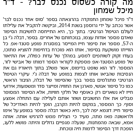
מה קורה כשסוס נכנס לבר? - ד"ר
מיכל שמחון
ד"ר מיכל שמחון התמקדה בהרצאתה בספר 'סוס אחד נכנס לבר'
אשר נכתב על ידי גרוסמן בשנת 2014, וביקשה להקביל את עלילתו
לעולם הטיפול הנרטיבי. בתוך כך, היא התייחסה לחשיבות הסיפור
שאדם מספר אודות עצמו, בנוכחותם של אחרים. בספר, דבלה ג'י בן
ה-57, מספר את סיפור חייו המייסר במסגרת מופע סטנד-אפ. כל
הווייתו מושקעת בסיפור, אותו הוא מוכרח בדחיפות להוציא מתוכו,
בעודו זקוק לשותפים למסע. במהלך של עדות כפולה, את התיאור
של מופע הסטנד-אפ מספקת לקוראי הספר דמותו של אבישי לזר,
המספר. לזר הוא שופט בדימוס, אשר משלב בתוך תיאוריו גם את
הנסיבות שהביאו אותו לצפות במופע של דבלה ג'י. עיקרי הטיפול
הנרטיבי מתגלמים בספר בכך שהסיפור של דבלה, הגיבור הראשי,
כמו כל סיפור אנושי, מארגן את החוויה ומייצר סדר ומשמעות; אירועי
חייו לא נשארים רק כאוסף של חלקי חוויות, אלא הסיפור המסופר
מבליט את אלו החשובים ושוזר אותם לעלילה עם התחלה אמצע
וסוף. כך המספר, במקום להיות הקרבן, הופך להיות האדריכל של
סיפור חייו. דוגמא יפה לכך, היא כאשר דבלה מספר במופע על אימו
ולראשונה מאז מתה, מעיד כי הצליח ממש להרגיש אותה. אותה
אמא, שבאה מהמחנות, שנעלה מגפיים גדולים והיתה מושא ללעג,
הופכת דרך הסיפור לדמות חיה ונוכחת.