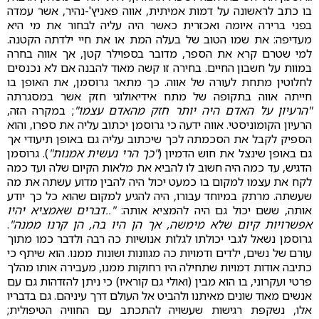
בו כתב לראשונה על דמות אמיתית, אווה פאניץ'-נהיר, אשר עמדה
בפני ברירה איומה ואכזרית כאשר היה עליה לבחור את מי היא
מעדיפה: את שמו הטוב של בעלה המת או את חיי ילדתה הקטנה.
למי שטרם קרא את הספר, מדובר בספוילר קטן, אך אווה בחרה
במוות על חשבון החיים. בחירה זו קשה מאוד להבנה אם לא נכנסים
לחלוטין מתחת לעורה של אווה. כך מתאר גרוסמן, את האופן בו
חייתה אווה בתקופה של מתח אידיאולוגי חזק אשר במסגרתה
"הרעיון על האדם היה יותר חזק מהאדם עצמו"
; במקרה הזה,
הרעיון הקומוניסטי. אווה ידעה כי גרוסמן יכתוב עליה את ספרו, והוא
הספיק לקבל את הסכמתה לכך שיכתוב עליה גם באופן תיעודי אך
גם באופן שינצל את חוש הדמיון (
"כך הרי נעשית אמנות"
). גרוסמן
הדגיש, עד כמה היה חשוב לו להביא את מלאות הקיום שלה ועד כמה
לקח את עצמו למקום בו כמעט יכול היה להבין מדוע עשתה את מה
שעשתה. מרתק במיוחד עבורו, היה להגיע למקום שהוא כל כך יודע
אותה, ששם יכול גם היה להמציא אותה:
"..דברים שאמציא יהיו
אפשרויות קיום שלא מימשה, אך הן היו בה, הן קרנו ממנה"
.
גרוסמן נשאל לגבי יכולתו לגלות אנושיות כה רבה ולדבר כמו מתוך
עורם של נשים, ילדים ודמויות כה מגוונות ושונות ממנו. הוא שיתף כי
כתיבה אודות דמויות שתחילה היו רחוקות ממנו, מעבירה אותו מהלך
פרטי ועקרוני, בו הוא מבין (ואולי גם קוראיו) כי ניתן להזדהות גם עם
אנשים מאוד שונים מאיתנו ולהביט אל העולם דרך עיניהם. גם בדבריו
אלו, נשקפת רגישות שעשויה להתכתב עם החוויה הטיפולית;