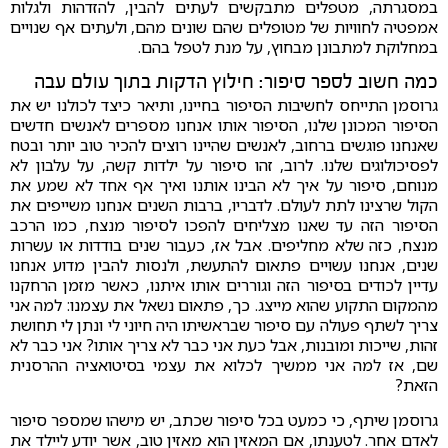
במסגרתה, מטפלים מתבקשים לעתים להבין, להזדהות ולגלות
אמפטיה לחוויות של מטופלים שהם שונים מהם, ולעתים אף שנויים
במחלוקת למתבונן מבחוץ, על מנת לטפל בהם.
כמה חשוב לספר סיפור: חילוץ הדקות בתוך עולם עבה
גרוסמן התייחס לחשיבות הסיפור בחיינו, ותיאר כיצד לכולנו יש את
הסיפור המכונן שלנו, הסיפור אותו אנחנו מספרים לאנשים חדשים
שאנחנו פוגשים ברחוב, לאנשים שהיינו רוצים להכיר טוב יותר ובטח
לפסיכולוגים שלנו. לרוב, זהו סיפור על ילדות קשה, על עלבון לא
מנוחם, סיפור על איך לא הבינו אותנו ואיך אף אחד לא שמע את
הקול שרצינו לתת לעולם. לדבריו, ברבות השנים אנחנו משייפים את
הסיפור הזה עד שאנו מצליחים להפכו לסיפור מנצח, כמו הרכב
מנצח, כזה שלא מחליפים. אבל אז, כעבור שנים בודדות או עשרות
שנים, אנחנו עשויים פתאום להתעשת, ולנסות להבין מדוע אנחנו
עדיין לכודים בסיפור הזה וגוררים אותו איתנו, כאשר מזמן הרחקנו
מהמקום התקוע שהוא מייצג. כך, פתאום נשאל את עצמנו: למה אני
צריך לשתף פעולה עם סיפור שבראשיתו היה חיוני לי ונתן לי תחושת
זהות, שייכות ומובנות, אבל כעת אני כבר לא צריך אותו? אני כבר לא
שם, אז למה אני ממשיך לכלוא את עצמי בסיטואציה ההרסנית
הזאת?
גרוסמן שיתף, כי כמעט בכל סיפור שכתב, יש מישהו שמספר סיפור
לאדם אחר. לטענתו, אם המאזין הוא מאזין טוב, אשר יודע ליילד את