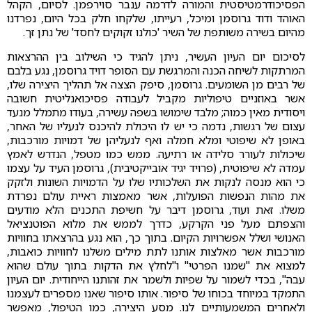
הפסיכודרמטיסטית והמורה לדרמה ענבר סוירפמן. לסיום, הקהל
האוהד ודוד גרוסמן ומיכל, רעייתו, שלקחו חלק בכל היום, נפרדנו
מהיום בשירה משותפת של השיר 'כולנו זקוקים לחסד' של נתן זך.
לסיכום יום העיון העשיר, ניתן להגיד כי השילוב בין ההרצאות
המרתקות לשיחה הכנה והמרגשת עם הסופר דויד גרוסמן, נגע בלבם
של רבים מן השומעים. גרוסמן, סיפק הצצה אל תהליך היצירה שלו,
אשר באוזניים טיפוליות מקביל לעבודה פסיכואנליטית חשובה
ויסודית מאין כמוה; מלבד שימושו בשפה עשירה, בעודו מתמלל מנעד
עצום של רגשות, נדמה כי יש לו היכולת להיכנס לנעליו של האחר,
באופן לא שיפוטי ומלא חמלה ואף לנעליהן של דמויות מורכבות,
שיכולות לעורר סלידה או רתיעה. ממש כמו מטפל, הנדרש לאמץ
עמדה לא שיפוטית, (פרויד יגיד אובייקטיבית), גרוסמן העיד על עצמו
כי הוא מנסה לנקות את השלכותיו שלו על הדמויות השונות ולזקק
את מהות הנפשות הפועלות, אשר מאמצות ראיית עולם נפרדת
משלו. זאת ועוד, גרוסמן דיבר על חשיפת התכנים הלא מודעים
והצפתם מעל פני הקרקע, כדרך לממש את מלוא הפוטנציאל
האנושי ושלל אפשרויות הקיום. בתוך כך, הוא נגע בהרצאתו בחוויות
מורכבות אשר מאלצות אותנו לתת מילים משלנו לחוויות כואבות,
למצוא את "שמנו הפרטי" ו"לחלץ את הדקות בתוך עולם שהוא
עבה", בכדי לשמור על שפיות ולשמר את זהותנו הייחודית. יום העיון
התמקד במיוחד בכוחו של סיפור. אותו סיפור שאנו מספרים לעצמנו
ולאחרים המשמעותיים לנו. מסע היצירה, כמו הטיפול, מאפשר