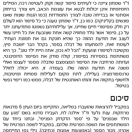
ד"ר שמחון ציינה כי לעיתים סיפור קשה זקוק לעטיפה רכה; המילים
היומיומיות אינן יכולות לבטא את עוצמת הכאב, ויש צורך בריחוק
אסתטי או בבדיחה טובה לצורך התמודדות (כמו הגנות שונות שאנו
פוגשים בקליניקה). כמו כן, ד"ר שמחון טענה כי כל סיפור הוא לעולם
רק חלק מסיפורי חיים שחיינו, אך עלילותיהם נשמטו מתודעתנו. יתר
על כן, סיפור אשר נולד מחוויה קשה אחת שצובעת את כל חיינו עשוי
לעצב את תודעת ההווה כך שהיא חונקת גם את תמונת העתיד.
לעומת זאת, להפתעתו של דבלה בספר, בקהל הבר יושבת פיץ,
מקשיבה לסיפורו וצועקת: "הכל לא נכון, אתה היית ילד טוב". כך היא
משתתפת במסירות בסיפורו, קולה סודק את הסיפור הדומיננטי,
ועדותה מרחיבה את הסיפור המצומצם שדבלה מספר לעצמו ואולי
משנה את תודעת ההווה שלו. בעמדה זו, היא יכולה לחולל
טרנספורמציה בעלילה, לתת מקום לעלילות סמויות ומיטיבות,
ולחשוף בתקווה את זהותו האותנטית של דבלה, ממש כמו ריפוי נפשי
בטיפול.
סיכום
במקביל להרצאות שהועברו במליאה, התקיימו ביום העיון 6 סדנאות
מרתקות. ענת גלעד וד"ר אילנה לח, העבירו סדנא בשם 'מגע עם
הילד שבפנים' על פי 'ספר הדקדוק הפנימי', ובחנו ביחד עם
המשתתפים את השפה הפרטית שלהם, במקביל לשפה הפרטית של
אהרון, גיבור הספר (באמצעות אמנות וכתיבה). נילי גפן התייחסה