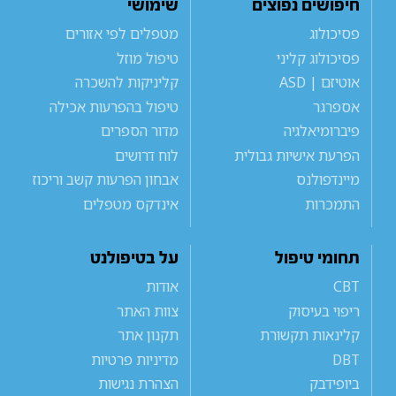
חיפושים נפוצים
שימושי
פסיכולוג
מטפלים לפי אזורים
פסיכולוג קליני
טיפול מוזל
אוטיזם | ASD
קליניקות להשכרה
אספרגר
טיפול בהפרעות אכילה
פיברומיאלגיה
מדור הספרים
הפרעת אישיות גבולית
לוח דרושים
מיינדפולנס
אבחון הפרעות קשב וריכוז
התמכרות
אינדקס מטפלים
תחומי טיפול
על בטיפולנט
CBT
אודות
ריפוי בעיסוק
צוות האתר
קלינאות תקשורת
תקנון אתר
DBT
מדיניות פרטיות
ביופידבק
הצהרת נגישות