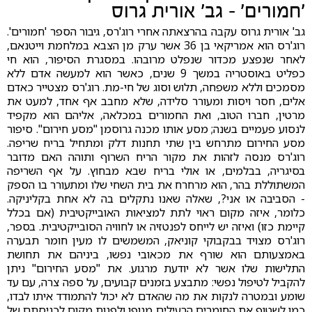
'חמורים' – גב' אורית גרוס
גב' אורית גרוס עקבה בהרצאתה אחרי רוג'רס, גיבור הספר 'חמורים'.
רוג'רס הוא אמריקאי בן 36 אשר ערק מן הצבא במלחמת וייטנאם,
לאחר שנפצע מכדור שנפלט מרובהו. במסגרת הסיפור, הוא חי
כפליט באוסטריה במשך 9 שנים, כאשר הוא למעשה אדם ללא
מסמכים וללא משפחה, תלוש וסוג של חי-מת. רוג'רס מצטייר כאדם
אלים, חסר ויסות ומעורר סלידה, שלא מחבב אף אחד, למעט את
מרטין, חברו הטוב, ואת החמורים במכלאה, אליהם הוא מקפיד
לנסוע פעמיים בשנה; מסע אותו מכנה גרוסמן "מסע חירום". סיפור
מסע החירום מתרחש בין שתי תחנות דלק ומתחיל בריח שריפה.
רוג'רס מנסה לזהות את מקור הריח השרוף ותוהה האם מדובר
בסיגריה, בבלמים, או אולי בריח שבא מבחוץ. על אף השריפה
המשתוללת בהר, הוא מרחרח את בית השחי שלו ומתעורר בו הספק
- הסביבה או אני?, שאלה שאנו נתקלים בה לא אחת בקליניקה.
כלומר, איזה מקום ראוי לתת למציאות האובייקטיבית (אם בכלל
קיימת כזו) ואיזה יש לייחס לפנטזיה או לחוויה הסובייקטיבית. בספר,
רוג'רס מצויד בבקבוקי קוניאק, המשמשים לו מעין חומר תבערה
באמצעותם הוא שורף את מכאובי נפשו, ביניהם את תחושת
התלישות שלו אשר לא יודעת מרגוע. את "מסע החירום" ניתן
להקביל לטיפול נפשי: מתבצע בזמנים קבועים, על ספה צרה, עם עד
שומע ובמטרה לנקות את מה שהאדם לא יכול להתמודד איתו לבדו,
כמו לשטוף את החומרים הרעילים מגופו ולפנות מקום לכניסתם של