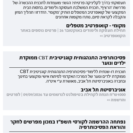
תעסוקתי בדרך לקליניקה פרטית? הגש/י מועמדות לתכנית ההכשרה של
מדרשת 'הרציף', תכנית המשלבת תעסוקה ולימודים, בחסות הבית
המקצועי של קואופרטיב המטפלים הותיק 'מקומי'. הזדרזו! תהליך המיון
והקבלה לקראת סיום, נותרו מקומות אחרונים
מקומי - קואופרטיב מטפלים
תחילת העסקה ולימודים באוקטובר 26 | פרטים נוספים באתר
הקואופרטיב >>
פסיכותרפיה התנהגותית קוגניטיבית CBT ממוקדת
ילדים ונוער
תוכנית דו-שנתית ללימודי פסיכותרפיה התנהגותית קוגניטיבית CBT
ממוקדת ילדים ונוער של המרכז האקדמי לפיתוח אישי ומקצועי בחינוך
ובחברה באוניברסיטת תל אביב, מאושרת ע"י איט"ה.
אוניברסיטת תל אביב
1000ש"ח הנחה לקהילת בטיפולנט לנרשמים עד 09/09/2026 | לפרטים
והרשמה >>
נפתחה ההרשמה לקורסי תשפ"ז במכון מפרשים לחקר
והוראת הפסיכותרפיה