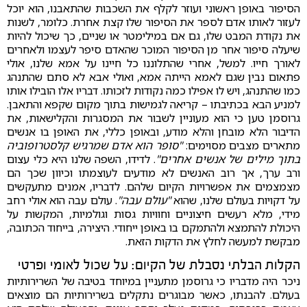
הסיפור באופן ראשוני ועוזר לקלף את השכבות שהתאבנו, הוא יוכל
לעזור לאותו אדם לספר את הסיפור שלו קצת אחרת. כלומר, לשנות
את נקודת המבט שלו, גם אם במילימטר או שניים, כך שיכול להיות
שיעלה סיפור אחר מן הסיפור המוכר שהאדם סיפר לעצמו ולאחרים
לאורך חייו. למשל, אחרי שהתלוננו כל חיינו על אמא שלנו, אולי
פתאום נבין שגם לאמא הייתה אמא, ואולי אבא לא סתם שהתנהג
כמו שהתנהג, ויש לו אפילו כמה נקודות לזכותו. דבריו אלו הובילו אותו
למניע הבא בכתיבתו – קריאה לגמישות בתוך מקום שקפא והתאבן.
גרוסמן טען כי הוא מעוניין לשבור את המסגרות והקלישאות, את
הדיבור הלא מובחן והלא מודע, ובאופן כללי, את האופן בו אנשים
מתארים מצבים מסוימים:
"סופר הוא אדם שמרגיש קלסטרופוביה
בתוך מילים של אנשים אחרים"
. לדידו, השפה שלנו היא כלי עצום
ורב ערך, אך רוב האנשים לא מודעים לעוצמתו וכיוון שכך הם
מצמצמים את אפשרויות הקיום שלהם. לדבריו, אמנים מתעקשים
על דקויות בעולם שלנו, שהוא
"עולם עבה"
. עולם עבה הוא אולי רחב
מידי, מלא רעשים חיצוניים וחוויות גסות וגולמיות, המקשות על
היכולת להתמצא ולהתמקם בו באופן ייחודי. היצירה, בייחוד הכתובה,
מבקשת למעשה לחלץ את הדקות הזאת.
הקלות הבלתי נסבלת של הקיום: על שכול לאומי ופרטי
ניכר היה מדבריו כי גרוסמן מתעניין במיוחד בטיבה של השרירותיות
בעולם. להבנתו, כאשר מבוגרים נתקלים בשרירותיות הם מוצאים