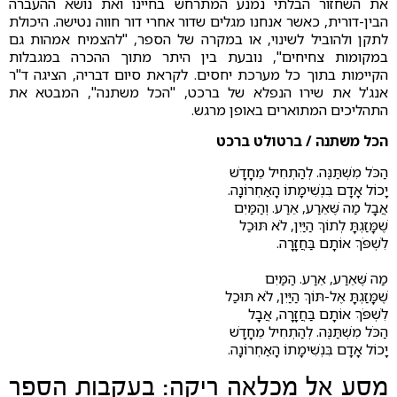
את השחזור הבלתי נמנע המתרחש בחיינו ואת נושא ההעברה
הבין-דורית, כאשר אנחנו מגלים שדור אחרי דור חווה נטישה. היכולת
לתקן ולהוביל לשינוי, או במקרה של הספר, "להצמיח אמהות גם
במקומות צחיחים", נובעת בין היתר מתוך ההכרה במגבלות
הקיימות בתוך כל מערכת יחסים. לקראת סיום דבריה, הציגה ד"ר
אנג'ל את שירו הנפלא של ברכט, "הכל משתנה", המבטא את
התהליכים המתוארים באופן מרגש.
הכל משתנה / ברטולט ברכט
הַכֹּל מִשְׁתַּנֶּה. לְהַתְחִיל מֵחָדָשׁ
יָכוֹל אָדָם בִּנְשִׁימָתוֹ הָאַחְרוֹנָה.
אֲבָל מַה שֶּׁאֵרַע, אֵרַע. וְהַמַּיִם
שֶׁמָּזַגְתָּ לְתוֹךְ הַיַּיִן, לֹא תּוּכַל
לִשְׁפֹּךְ אוֹתָם בַּחֲזָרָה.
מַה שֶּׁאֵרַע, אֵרַע. הַמַּיִם
שֶׁמָּזַגְתָּ אֶל-תּוֹךְ הַיַּיִן, לֹא תּוּכַל
לִשְׁפֹּךְ אוֹתָם בַּחֲזָרָה, אֲבָל
הַכֹּל מִשְׁתַּנֶּה. לְהַתְחִיל מֵחָדָשׁ
יָכוֹל אָדָם בִּנְשִׁימָתוֹ הָאַחְרוֹנָה.
מסע אל מכלאה ריקה: בעקבות הספר