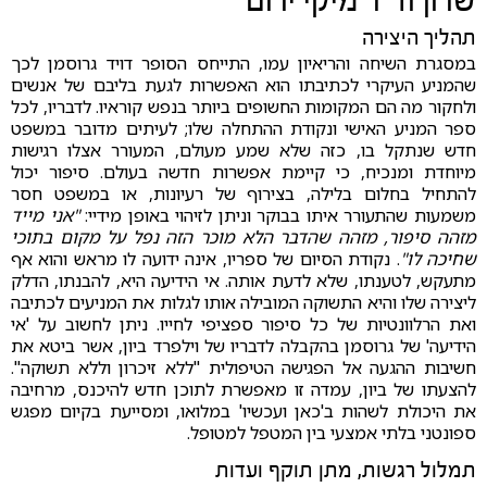
שרון וד"ר מיקי ירום
תהליך היצירה
במסגרת השיחה והריאיון עמו, התייחס הסופר דויד גרוסמן לכך
שהמניע העיקרי לכתיבתו הוא האפשרות לגעת בליבם של אנשים
ולחקור מה הם המקומות החשופים ביותר בנפש קוראיו. לדבריו, לכל
ספר המניע האישי ונקודת ההתחלה שלו; לעיתים מדובר במשפט
חדש שנתקל בו, כזה שלא שמע מעולם, המעורר אצלו רגישות
מיוחדת ומנכיח, כי קיימת אפשרות חדשה בעולם. סיפור יכול
להתחיל בחלום בלילה, בצירוף של רעיונות, או במשפט חסר
משמעות שהתעורר איתו בבוקר וניתן לזיהוי באופן מידיי:
"אני מייד
מזהה סיפור, מזהה שהדבר הלא מוכר הזה נפל על מקום בתוכי
שחיכה לו"
. נקודת הסיום של ספריו, אינה ידועה לו מראש והוא אף
מתעקש, לטענתו, שלא לדעת אותה. אי הידיעה היא, להבנתו, הדלק
ליצירה שלו והיא התשוקה המובילה אותו לגלות את המניעים לכתיבה
ואת הרלוונטיות של כל סיפור ספציפי לחייו. ניתן לחשוב על 'אי
הידיעה' של גרוסמן בהקבלה לדבריו של וילפרד ביון, אשר ביטא את
חשיבות ההגעה אל הפגישה הטיפולית "ללא זיכרון וללא תשוקה".
להצעתו של ביון, עמדה זו מאפשרת לתוכן חדש להיכנס, מרחיבה
את היכולת לשהות ב'כאן ועכשיו' במלואו, ומסייעת בקיום מפגש
ספונטני בלתי אמצעי בין המטפל למטופל.
תמלול רגשות, מתן תוקף ועדות