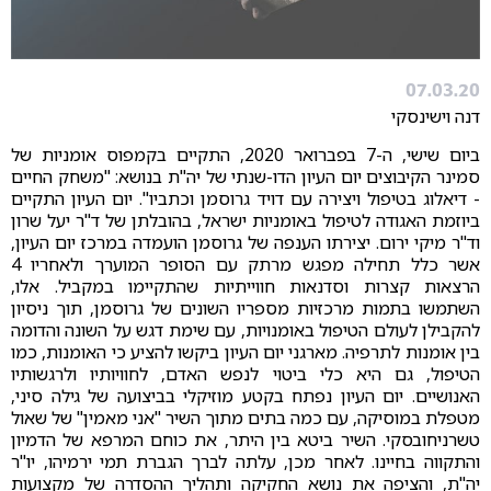
07.03.20
דנה וישינסקי
ביום שישי, ה-7 בפברואר 2020, התקיים בקמפוס אומניות של
סמינר הקיבוצים יום העיון הדו-שנתי של יה"ת בנושא: "משחק החיים
- דיאלוג בטיפול ויצירה עם דויד גרוסמן וכתביו". יום העיון התקיים
ביוזמת האגודה לטיפול באומניות ישראל, בהובלתן של ד"ר יעל שרון
וד"ר מיקי ירום. יצירתו הענפה של גרוסמן הועמדה במרכז יום העיון,
אשר כלל תחילה מפגש מרתק עם הסופר המוערך ולאחריו 4
הרצאות קצרות וסדנאות חווייתיות שהתקיימו במקביל. אלו,
השתמשו בתמות מרכזיות מספריו השונים של גרוסמן, תוך ניסיון
להקבילן לעולם הטיפול באומנויות, עם שימת דגש על השונה והדומה
בין אומנות לתרפיה. מארגני יום העיון ביקשו להציע כי האומנות, כמו
הטיפול, גם היא כלי ביטוי לנפש האדם, לחוויותיו ולרגשותיו
האנושיים. יום העיון נפתח בקטע מוזיקלי בביצועה של גילה סיני,
מטפלת במוסיקה, עם כמה בתים מתוך השיר "אני מאמין" של שאול
טשרניחובסקי. השיר ביטא בין היתר, את כוחם המרפא של הדמיון
והתקווה בחיינו. לאחר מכן, עלתה לברך הגברת תמי ירמיהו, יו"ר
יה"ת, והציפה את נושא החקיקה ותהליך ההסדרה של מקצועות