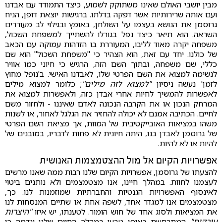
מבין יושבי האולם שאינו משתוקק לשמוע, כיצד התמודד עם אבדנו
ועם אותה שרירותיות אשר דפקה בדלתו. ברגישות יוצאת דופן, הניח
גרוסמן את הנושא בעצמו על השולחן, באומץ ובגילוי לב מעוררים
השראה. הוא תיאר כיצד נפל בגורלו להשתייך למשפחת השכול,
משפחה יקרה מאוד לליבו, המעוררת בו הזדהות עמוקה עם הכאב
של כולנו. יחד עם זאת, הוא הצהיר כי "משפחת השכול" הוא שם
כללי, שם משפחה, ובתוך השם הזה, הרגיש כי חיוני כמו אוויר
לנשימה למצוא את השם הפרטי שלו, לאבדנו האישי. ב'נופל מחוץ
לזמן' נעשה ניסיון
"למצוא לזה מילים"
; כלומר למצוא מילים
לאפשרות להמשיך לחיות אחרי אבדן כזה, ולאפשרות למצוא את
המרחק הנכון או את הקרבה הנכונה לאדם שאיננו - ולחזור משם
לחיים. הכתיבה אמנם לא יכולה להחזיר את הגלגל לאחור, או לשנות
משהו במציאות האובייקטיבית של המוות, אך מציאת השם הפרטי
של גרוסמן לאבדן בנו, היתה חיונית לא פחות לדבריו, במובנים של
להיות או לא להיות.
אפשרויות הקיום אל מול ההצטמצמות האנושית
להצעתו של גרוסמן, אפשרויות הקיום שלנו רבות ממה שאנו מרשים
לעצמנו לחוות. במהלך חיינו, אנו מצטמצמים ולא נותנים ביטוי
לאינסוף האפשרויות הגנטיות והחברתיות שמוזמנות לנו. כך,
מצטמצמים אנו למגדר אחד, לשפה אחת או שתיים המנסחות לנו
את המציאות ולסוג אחד של חוש הומור. לטענתו, יש איזו
"היצרות
עורקים"
המתרחשת באופן טבעי במהלך החיים שלנו ונדמה כי