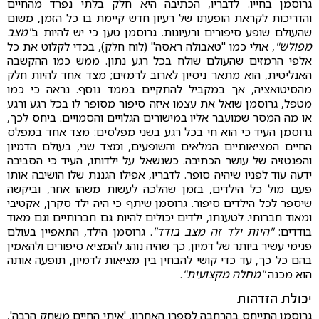
גרוסמן בחייו. לדבריו, הכתיבה היא חלק בלתי נפרד מהחיים
והדריכות לקראת הופעתו של רעיון חדש קיימת בו כל הזמן, משום
שהעולם שופע סיפורים ורעיונות. גרוסמן טען כי יש להיות ב
"מצב
מפולש"
, אולי כמו "טאבולה ראסה" (לוח חלק), בכדי לקלוט את כל
אלפי הרמזים שהעולם שולח בכל רגע נתון. ממש כמו ההקשבה
האנליטית, הוא מתאר ניסיון לארוב לרמזים; מצד אחד להיות חלק
מהסיטואציה, אך במקביל להתקיים בממד נוסף. נראה כי כמו
מטפל, גרוסמן שואל את עצמו איזה סיפור מסופר לו בכל רגע ורגע
או מה המסר שמועבר אליו במישורים הגלויים והסמויים. ביחס לכך,
גרוסמן העיד כי הוא חי בכל רגע בשני מפלסים: מצד אחד במפלס
החיים המציאותיים המלאים והשופעים, ומצד שני, בעולם הדמיון
והפנטזיה של עושר הכתיבה. כשנשאל על ילדותו, העיד כי הסביבה
ידעה עוד לפניו שיהיה סופר. לדבריו, אפילו הגננת שלו הושיבה אותו
פעם מול כל הילדים, בזמן שהלכה לעשות משהו אחר, וביקשה
שיספר לכל הילדים סיפור. גרוסמן שיתף כי היה ילד סקרן, אקטיבי
ומאוד חברותי. לטענתו, ילדים יכולים להיות גם חברותיים וגם מאוד
בודדים:
"היות ילד זה מצב בודד"
. גרוסמן הילד, התאפיין בעולם
פנימי עשיר ביותר של דמיון, כך שהיה נוהג להמציא סיפורים ולהאמין
בהם כל כך, עד כדי קושי להבחין בין מציאות לדמיון, תופעה אותה
הוא מכנה
"מחלה מקצועית"
.
יכולת הזדהות
גרוסמן התייחס בהרחבה לספרו האחרון, 'איתי החיים משחק הרבה',