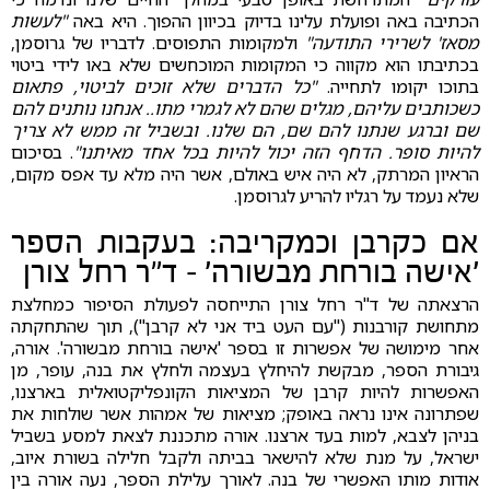
הכתיבה באה ופועלת עלינו בדיוק בכיוון ההפוך. היא באה
"לעשות
מסאז' לשרירי התודעה"
ולמקומות התפוסים. לדבריו של גרוסמן,
בכתיבתו הוא מקווה כי המקומות המוכחשים שלא באו לידי ביטוי
בתוכו יקומו לתחייה.
"כל הדברים שלא זוכים לביטוי, פתאום
כשכותבים עליהם, מגלים שהם לא לגמרי מתו.. אנחנו נותנים להם
שם וברגע שנתנו להם שם, הם שלנו. ובשביל זה ממש לא צריך
להיות סופר. הדחף הזה יכול להיות בכל אחד מאיתנו"
. בסיכום
הראיון המרתק, לא היה איש באולם, אשר היה מלא עד אפס מקום,
שלא נעמד על רגליו להריע לגרוסמן.
אם כקרבן וכמקריבה: בעקבות הספר
'אישה בורחת מבשורה' – ד"ר רחל צורן
הרצאתה של ד"ר רחל צורן התייחסה לפעולת הסיפור כמחלצת
מתחושת קורבנות ("עם העט ביד אני לא קרבן"), תוך שהתחקתה
אחר מימושה של אפשרות זו בספר 'אישה בורחת מבשורה'. אורה,
גיבורת הספר, מבקשת להיחלץ בעצמה ולחלץ את בנה, עופר, מן
האפשרות להיות קרבן של המציאות הקונפליקטואלית בארצנו,
שפתרונה אינו נראה באופק; מציאות של אמהות אשר שולחות את
בניהן לצבא, למות בעד ארצנו. אורה מתכננת לצאת למסע בשביל
ישראל, על מנת שלא להישאר בביתה ולקבל חלילה בשורת איוב,
אודות מותו האפשרי של בנה. לאורך עלילת הספר, נעה אורה בין