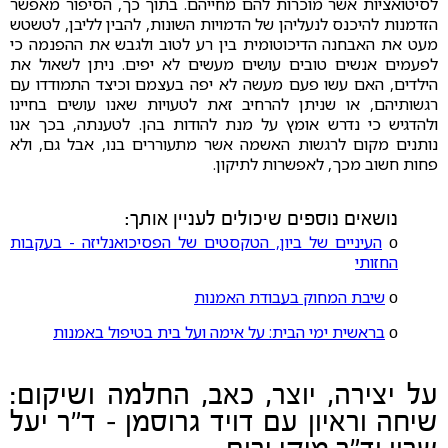
לסיטואציות אשר מוכרות להם מחייהם. בתוך כך, הסיפור מאפשר
הזדמנות להיכנס לנעליהן של הדמויות השונות, להבין לליבן, לטשטש
מעט את האבחנה הדיכוטומית בין רע לטוב ולגבש את ההפנמה כי
לפעמים אנשים טובים עושים מעשים לא יפים. ניתן לשאול את
הילדים, האם עשו פעם מעשה לא יפה בעצמם וכיצד התמודדו עם
רגשותיהם, או שניתן להרחיב זאת לטעויות שאנו עושים בחיינו
ולהדגיש כי נדרש אומץ על מנת להודות בהן. לטענתה, בכך אנו
נותנים מקום לרגשות האשמה אשר מתעוררים בנו, אבל גם, ולא
פחות חשוב מכך, לאפשרות לתיקון.
נושאים נוספים שיכולים לעניין אותך:
ο
העיניים של ביון, הטקסטים של הפסיכואנליזה - בעקבות
החזותי
ο
שיבת המחוק בעבודת האמנות
ο
בראשית ימי הבית: על אימה ועל בית בטיפול באמנות
על יצירה, יוצר, כאב, החלמה ושיקום:
שיחה וראיון עם דויד גרוסמן – ד"ר יעל