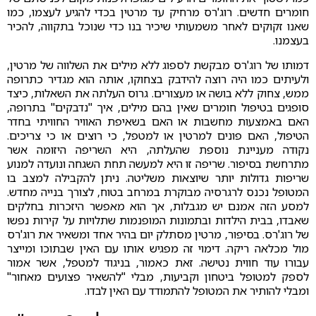
חומרים חדשים. רוג'רס מרחיק עד מרטין בכדי להגיע לעצמו, כמו
שאנו זקוקים לאחר משמעותי שיכיר בנו כדי שנוכל בתקווה, להכיר
בעצמנו.
דמותו של רוג'רס מבקשת לספוג ללא מילים את השלווה של מרטין,
ולעיתים כמו היה רוצה להידבק בצחוקו, אותה הוא מגדיר כתרופה
ממש, צחוק ללא בושה או מעצורים. גרוס העלתה את השאלות, כיצד
סופגים בטיפול חומרים שאין בהם מילים, איך "נדבקים" בתרופה,
האם באמצעות מחשבות או האם בשאיפת האוויר החוויתי בחדר
הטיפול, האם פונים למרטין או למטפל, כי רוצים או כי צריכים.
נקודה מעניינת נוספת שהעלתה, היא השריפה היזומה אשר
מתרחשת בסיפור. שריפה זו היא למעשה תחת השגחה ונועדה למנוע
שריפות גדולות יותר שיוצאות משליטה. ניתן להקבילה למצב בו
המטופל נכנס לרגרסיה מבוקרת במרחב בטוח, לצורך בנייה מחדש.
למסע הזה אמנם יש מגבלות, אך הוא מאפשר היזכרות בחלקים
שאבדו, בבית הילדות ובתמונות המופנמות שתלויות על קירות נפשו
של רוג'רס. בסיפור, מרטין מסתלק יום בהיר אחד ומשאיר את רוג'רס
מול מכלאה ריקה. דימוי זה מפגיש אותו עם האין שבתוכו ומייצר
עבורו עוד חווית נטישה. זאת כאמור, בניגוד למטפל, אשר אמור
לספק למטופל ביטחון וקביעות, מבלי "להשאיר פצועים מאחור"
ומבלי להותיר את המטופל להתמודד עם האין לבדו.