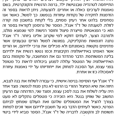
התייחסה לטרגדיה שבנטישת ילד, ברמה הרגשית והקונקרטית, בשם
נאמנות לערכים כאלה או אחרים. להצעתה, ניתן לראות בספר זה
הזדמנות לחקירה של נקודות עיוורות בנפשנו. כך למשל, כאשר אנו
נסחפים בלהט אחר רעיון מסוים, בלי לקחת בחשבון מה קורה
לזולת. לטענתה של ד"ר אנג'ל, המסר של גרוסמן לקוראיו בספר זה
הוא כי הפנאטיות מייצרת פיצול וחוסר רגישות למי שנמצא מולנו,
ולמרבה הצער, לעתים דווקא למי שקרוב אלינו ביותר. ד"ר אנג'ל
נתנה דוגמאות מהקליניקה, בפוגשה למשל הורים טבעונים אשר
מדגימים נוקשות באמונתם ולא מכילים את צרכי ילדיהם, או הורים
אשר האמינו באידיאולוגיה הקיבוצית וכמו נטשו רגשית את ילדיהם
בלינה המשותפת. הדבר מהדהד גם את המחשבה, על מקומות בהם
האידיאולוגיה של המטפל עלולה לפגוע ביכולתו לראות כל מטופל
בפני עצמו, ועל הסכנה למחוק את ייחודיותו על ידי נאמנות עיוורת
לאסכולה כזו או אחרת.
ד"ר אנג'ל אף הוסיפה בנימה אישית, כי עבורה לשלוח את בנה לצבא,
היווה את שיא הפיצול ההורי בו הרגש לא נתן מנוח לנפשה: מצד אחד
היה עליה לשלוח את בנה לסכן עצמו, ומצד שני, הזדהתה עם הרעיון
החשוב של שוויון בנטל. היא הזכירה כי מטפלים נתקלים לא מעט
בצורך להציל את המטופלים שלהם ואת העולם שמחוץ לביתם
הפרטי, כאשר לעיתים הדבר בא על חשבון ילדיהם אשר זוכים לפחות
תשומת לב והקשבה. לדבריה של ד"ר אנג'ל, הספר מביא לידי ביטוי