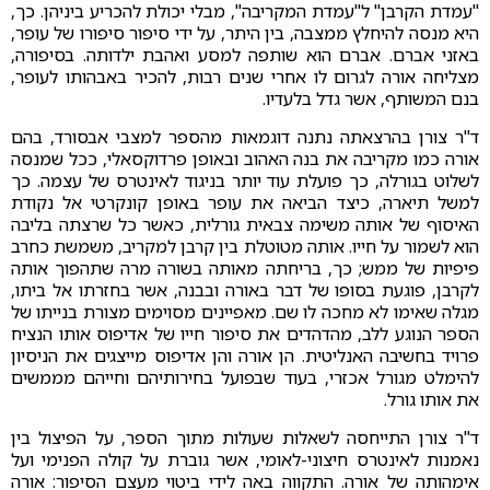
"עמדת הקרבן" ל"עמדת המקריבה", מבלי יכולת להכריע ביניהן. כך,
היא מנסה להיחלץ ממצבה, בין היתר, על ידי סיפור סיפורו של עופר,
באזני אברם. אברם הוא שותפה למסע ואהבת ילדותה. בסיפורה,
מצליחה אורה לגרום לו אחרי שנים רבות, להכיר באבהותו לעופר,
בנם המשותף, אשר גדל בלעדיו.
ד"ר צורן בהרצאתה נתנה דוגמאות מהספר למצבי אבסורד, בהם
אורה כמו מקריבה את בנה האהוב ובאופן פרדוקסאלי, ככל שמנסה
לשלוט בגורלה, כך פועלת עוד יותר בניגוד לאינטרס של עצמה. כך
למשל תיארה, כיצד הביאה את עופר באופן קונקרטי אל נקודת
האיסוף של אותה משימה צבאית גורלית, כאשר כל שרצתה בליבה
הוא לשמור על חייו. אותה מטוטלת בין קרבן למקריב, משמשת כחרב
פיפיות של ממש; כך, בריחתה מאותה בשורה מרה שתהפוך אותה
לקרבן, פוגעת בסופו של דבר באורה ובבנה, אשר בחזרתו אל ביתו,
מגלה שאימו לא מחכה לו שם. מאפיינים מסוימים מצורת בנייתו של
הספר הנוגע ללב, מהדהדים את סיפור חייו של אדיפוס אותו הנציח
פרויד בחשיבה האנליטית. הן אורה והן אדיפוס מייצגים את הניסיון
להימלט מגורל אכזרי, בעוד שבפועל בחירותיהם וחייהם מממשים
את אותו גורל.
ד"ר צורן התייחסה לשאלות שעולות מתוך הספר, על הפיצול בין
נאמנות לאינטרס חיצוני-לאומי, אשר גוברת על קולה הפנימי ועל
אימהותה של אורה. התקווה באה לידי ביטוי מעצם הסיפור: אורה