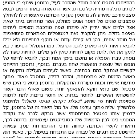
בהתייחסו לספרו 'בובה תותי' שהוזכר לעיל, גרוסמן שיתף כי המניע
לכתיבתו נלקח מחייה של נכדתו, אשר התקשתה באחד הימים לבטא
מצב מורכב שאירע לה. גרוסמן טען כי הכתיבה מאפשרת לו להיחלץ
ממצבים שונים של חוסר אונים מוחלט, אשר מתהווים ביתר שאת
אצל ילדים אשר עדיין לא פיתחו שפה מורכבת ומצויים לעתים
באימה גדולה. ניתן להקביל זאת למטופלים המתארים סיטואציות
של חוסר אונים, בהן לא קיבלו עדות או תוקף לחווייתם ולא יכלו
להביא ראיות למה שארע להם. הטיפול, כמו התמלול הסיפורי, בא
לתקן את אלו, לתת מקום לחוויות שאין להן מילים, לחוויות שעוד לא
נוסחו, עברו הסמלה או נחשבו בזמן אמת ובכך, להביא לריפוי של
הנפש ושל עוצמת הנואשות שחוו בעברם. בנוסף, גרוסמן התייחס
לקשיים שנתקל בהם בכתיבה, כאשר לעיתים העלילה נתקעת או
כאשר הדמות לא מתפתחת, והדבר לדידו, מתסכל מאוד. מתוך
מודעות אישית וכנות מעוררת התפעלות, גרוסמן ביטא כי היכן שיש
מכשול, שם כדאי דווקא להתאמץ יותר, משום שאולי הדבר קשור
לחששותיו האישיים, לחוסר בגרות, או חוסר נדיבות לתת לדמות
מסוימת להיות מי שהיא,
"בעלת דקדוק פנימי משלה"
ולהימנע
מלהשליך עליה מתוך עולמו שלו. אל מול תיאור זה של גרוסמן, קל
לדמיין אותו כמטפל התייחסותי אשר מבקש לברר את נקודת
המפגש בינו לבין הדמויות שלו כסובייקטים עצמאיים. בדומה לכך,
תיאוריו לקשיי הכתיבה שחווה ודרכי ההתמודדות עמן, עשויות
להישמע כמו רגעים של עבודה עם התנגדות בטיפול. כך, כאשר הוא