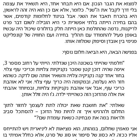
למצוא את הגבר הנכון. אם היא תבחר אחד, היא תשאיר את עצמה
בלי דרך לקבל את ה"שני". כלומר, אלא אם כן הוא היה זהה לראשון,
היא בהכרח תאבד את השני. אבל בניגוד לחלומות קודמים, אשר
בהם בחירה הייתה בלתי אפשרית כי היא הובילה לשום דבר פרט
לריקנות, נדמה שהחולמת כאן הייתה חלק בדולורס שיכול היה עכשיו
באופן פעיל להתמודד עם תהליך בחירה ועם החוויה של קונפליקט
פנימי בין אובדן וסיפוק שמלווה אותו.
בפגישה הבאה, היא הביאה חלום נוסף:
"חלמתי שהייתי בשכונה היכן שגדלתי. הייתי על רחוב מספר 3,
איפה שהיה דוכן קטן שמכר נקניקיות צלויות וכריכי עוף צלוי.
בחור אחד קנה נקניקיה צלויה והשאיר אותה שם לדקה. כשהוא
חזר היא נעלמה, ובמקומה היה כריך עוף צלוי. אני לא אוהבת
כריכי עוף, אבל אני אוהבת נקניקיות צלויות, ובמיוחד אהבתי
את אלה מהדוכן הזה כשהייתי ילדה. ג'ו היה זולל אותן.
שאלתי: "את חושבת שאת יכולה לתת לעצמך לחזור לתוך
החלום ולהרגיש איך זה להיות מול הדוכן – להסתכל סביב
ולראות במה את מבחינה כשאת עומדת שם?"
אני מאמין שחלום, במהותו, הוא מציאות לא ליניארית ויש להתייחס
אליו ככזה. לא כסוג של סיפור או סוג של סרט, אלא כחלל אמיתי בו