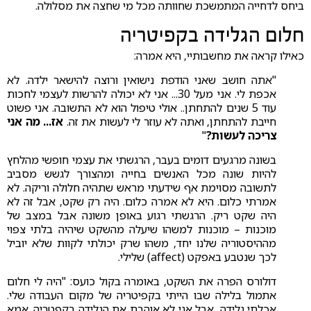
ביחס לדחייה המתמשכת שחוותה מכל מי שחצה את מסלולה.
חלום הגלידה בקפיטריה
כאילו קראה את מחשבותיי, היא אמרה:
"אתה חושב שאני הודפת נישואין ורוצה להישאר ילדה. לא
אכפת לי. אני מעל 30... אני לא יכולה להרשות לעצמי לחכות
עוד 5 שנים להתחתן.. אולי טיפול הוא לא התשובה. אני פשוט
חייבת להתחתן, ואתה לא עוזר לי לעשות את זה.
אז... מה אני
צריכה לעשות?
"
בשונה מרגעים דומים בעבר, הרגשתי את עצמי חופשי מהלחץ
להיות שונה מכל האנשים בחייה ומהצורך לגשש מסביב
לתשובה מסוימת אף שידעתי מראש שתהיה חלולה וריקה. לא
אמרתי כלום. היא לא אמרה כלום. היה רק שקט, אבל זה לא
היה שקט ריק. הרגשתי רגוע באופן משונה אבל במצב של
מוכנות – מוכנות למשהו שיעלה מהשקט שיהיה בלתי צפוי
מההיסטוריה שלנו יחד, משהו שרק יכולתי לקוות שלא יוביל
לכך שנטבע באפקט (affect) שלילי.
דולורס הפרה את השקט, באומרה בקול כועס: "היה לי חלום
אתמול בלילה שבו הייתי בקפיטריה של מקום העבודה שלי.
אכלתי גלידה, אבל אני לא אוהבת את הגלידה בקפטריה. אמא