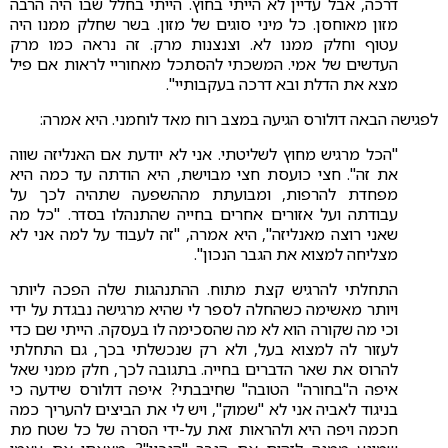
דרכה, אבל עדיין לא הייתי בחוץ. הייתי בחלל שבו היה הרבה
מזון מאוחסן. כל מיני סוגים של מזון. בשר שחלק ממנו היה
עטוף וחלק ממנו לא. וצנצנות מרק. זה נראה כמו מרק
העדשים של אמי. המשכתי להסתכל מאחוריי לראות אם פיל
מצא את הדלת ובא דרכה בעקבותיי".
לפגישה הבאה דולורס הגיעה במצב רוח מאד לוחמני. היא אמרה:
"הכל מרגיש מחוץ לשליטתי. אני לא יודעת אם האנליזה שווה
את זה". חצי כועסת חצי מבוישת, היא הודתה עד כמה היא
מפחדת להרפות, ומבועתת מההשפעה שתהיה לכך על
עבודתה ועל אזורים אחרים בחייה שהתנהלו בסדר. "כל מה
שאני רוצה מאנליזה", היא אמרה, "זה לעבוד על למה אני לא
מצליחה למצוא את הגבר הנכון".
התחלתי להרגיש קצת מתוח. ההתנהגות שלה הפכה ליותר
ויותר מאשימה כשהחלה לספר לי שהיא מרגישה נבגדת על ידי
וכי מה שקורה הוא לא מה שהסכימה לו בעסקה. הייתי שם כדי
לעזור לה למצוא בעל, ולא רק שנכשלתי בכך, גם התחלתי
להרוס את שאר הדברים בחייה. בתגובה לכך, חלק ממני שאל
איפה ה"בחורה" הטובה" שחיבבתי? איפה דולורס שידעה כי
בניגוד לאביה אני לא "שמוק", ויש לי את הביצים להעריך כמה
חכמה ויפה היא ולהראות זאת על-ידי הסרה של כל שטח מת