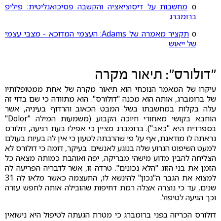
ο
מחשבות על דיסוציאציה והקשבה פסיכואנליטית: פיליפ
ברומברג
ο
תקציר מאמרה של Adams: העצמי המדוכא - מצבי עצמי
של ייאוש
"דולורס": תיאור מקרה
עיקרו של המאמר הנוכחי הוא תיאור מקרה של אחת ממטופלותיו
של ברומברג, אותה הוא מכנה "דולורס". הוא מתוודה כי שם בדוי זה
עלה בקלות במחשבתו בשל המבט הכאוב והרדוף בעיניה, אשר
הוחבא בקושי מאחורי חיוכה הקבוע (משמעות המילה "Dolor"
בספרדית היא "כאב"). ברומברג מציין כי אפילו בעת רגיעה, דולורס
נראתה לו מודאגת, אף על פי שהרבתה לטעון כי אין לה בעיות בעולם
למעט השיפוט הגרוע שלה בנוגע לאנשים. בעיקר, דומה כי דולורס לא
הצליחה להבין מדוע מישהי מבריקה, יפה ואוהבת כמותה מצאה כל
הזמן את בני הזוג "הלא נכונים". טרדה זו, אשר לדבריה הפריעה לה
למצוא את הגבר ה"נכון" להינשא לו, התעצמה כאשר מלאו לה 31
שנים, עד כי נוצרה אצלה רמת דחיפות שהובילה אותה לחפש עזרה
וכך הגיעה לטיפול.
דולורס הכריזה בפני ברומברג כי מטרת הגעתה לטיפול היא נישואין