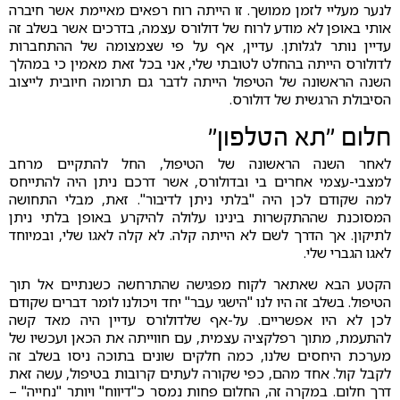
לנער מעליי לזמן ממושך. זו הייתה רוח רפאים מאיימת אשר חיברה
אותי באופן לא מודע לרוח של דולורס עצמה, בדרכים אשר בשלב זה
עדיין נותר לגלותן. עדיין, אף על פי שצמצומה של ההתחברות
לדולורס הייתה בהחלט לטובתי שלי, אני בכל זאת מאמין כי במהלך
השנה הראשונה של הטיפול הייתה לדבר גם תרומה חיובית לייצוב
הסיבולת הרגשית של דולורס.
חלום "תא הטלפון"
לאחר השנה הראשונה של הטיפול, החל להתקיים מרחב
למצבי-עצמי אחרים בי ובדולורס, אשר דרכם ניתן היה להתייחס
למה שקודם לכן היה "בלתי ניתן לדיבור". זאת, מבלי התחושה
המסוכנת שההתקשרות בינינו עלולה להיקרע באופן בלתי ניתן
לתיקון. אך הדרך לשם לא הייתה קלה. לא קלה לאגו שלי, ובמיוחד
לאגו הגברי שלי.
הקטע הבא שאתאר לקוח מפגישה שהתרחשה כשנתיים אל תוך
הטיפול. בשלב זה היו לנו "הישגי עבר" יחד ויכולנו לומר דברים שקודם
לכן לא היו אפשריים. על-אף שלדולורס עדיין היה מאד קשה
להתעמת, מתוך רפלקציה עצמית, עם חווייתה את הכאן ועכשיו של
מערכת היחסים שלנו, כמה חלקים שונים בתוכה ניסו בשלב זה
לקבל קול. אחד מהם, כפי שקורה לעתים קרובות בטיפול, עשה זאת
דרך חלום. במקרה זה, החלום פחות נמסר כ"דיווח" ויותר "נחייה" –