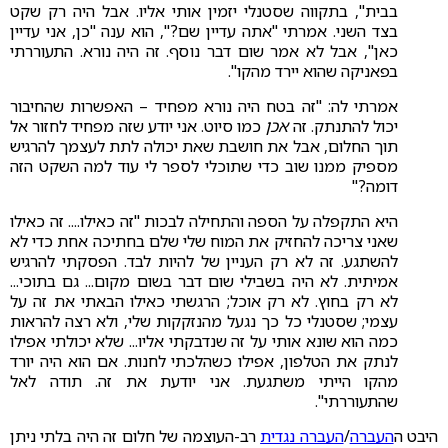
בבית", בתקווה שסטנלי יזמין אותי אליו. אבל היה רק שקט
בצד השני. אמרתי "אתה עדיין שם?", הוא ענה "כן, אני עדיין
כאן", אבל לא אמר שום דבר נוסף. זה היה נורא. התעוררתי
בפאניקה שהוא יירד מהקו".
אמרתי לה: "זה בטח היה נורא מפחיד – האפשרות שהחיבור
יכול להתנתק. זה
אכן
כמו סיוט. אני יודע שזה מפחיד לחזור אל
תוך החלום, אבל את חושבת שאת יכולה לתת לעצמך להרגיש
מספיק ממנו שוב כדי שתוכלי לספר לי עוד למה השקט הזה
דומה?"
היא התקפלה על הספה והתחילה לבכות "זה כאילו.... זה כאילו
שאני צריכה להחזיק את המוח שלי שלם בחתיכה אחת כדי לא
להשתגע. זה לא רק העניין של להיות לבד. הפסקתי להרגיש
אמיתית. לא היה בשבילי שום דבר בשום מקום... גם בתוכי...
לא רק בחוץ. לא רק אוכל; הרגשתי כאילו הבאתי את זה על
עצמי; שסטנלי כל כך נגעל מהנזקקות שלי, ולא רצה להראות
כמה הוא שונא אותי על זה שנדבקתי אליו... שלא יכולתי אפילו
לנתק את הטלפון, אפילו כשהלכתי לחנות. אם הוא היה יורד
מהקו הייתי משתגעת. אני יודעת את זה. תודה לאל
שהתעוררתי".
היבט ה
העברה
/
העברה נגדית
רב-העוצמה של חלום זה היה בלתי ניתן