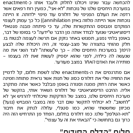
להכחשה עבור שנינו ויכולנו לחלוק ולעבד אותו כ-enactment
במערכת היחסים שלנו של נוכחות "לא-אני", כמעין רוח רפאים אשר
רדפה את העולם הפנימי של דולורס עוד מימי ילדותה. זו הייתה
נוכחות אשר הייתה מלווה באיון annihilation)) כל כך עמוק לעצמי
המוקדם ומבוסס ההתקשרות שלה, עד כי פיתחה מבנה מנטאלי
דיסוציאטיבי שנועד לבודד אותה מן הדבר ש"ידעה" כי בסופו של דבר,
באופן בלתי נמנע, תפגוש באחר נזקק אם תרשה לעצמה לבטוח בו.
חלק מהותי בתצורה של מצב-עצמי זה, היה היכולת שלה לבצע
היפוך
במערכות היחסים שלה – כך ש"עשתה" לצד השני את מה
שנעשה לה כילדה, לפני שהוא יספיק לעשות זאת לה בעצמו –
מותירה את האדם
האחר
במצב מעורער.
אם מתרגמים את ה-enactments שלנו לשפת חלום, קל לדמיין
את החוויה שלי את דולורס כסוג של חנות אשר נראית פתוחה וזמינה
כאשר אתה רחוק ממנה וסגורה באופן מבלבל כאשר אתה מתקרב
אליה. ההיבט הדיסוציאטיבי של דולורס השאיר אותי, בהקשר של
מערכת היחסים שלנו, במצב של הזדקקות שיכולתי להרגיש אך לא
"לחשוב". לא יכולתי לתקשר שום דבר מזה במצבי המבויש (נגעל)
מכיוון שחששתי שהיא, כמו סטנלי, עלולה לנתק את חיבור
"תא-הטלפון" שלנו. כמו דולורס בחלום, הפחד מן התרחיש הזה היה
כרוך גם בתחושה כי "הבאתי את זה על עצמי".
חלום "הדלת הסודית"