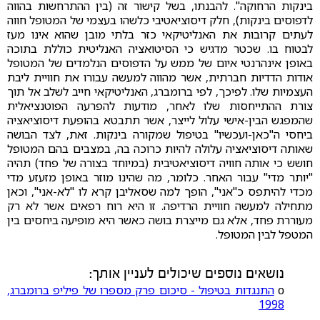
בינקות הרחוקה". להבנתו, בשל קישור זה (בין ההתרחשות בהווה
לדפוסים בינקות), חלק דיסוציאטיבי כלשהו בעצמי של המטופל חווה
לעתים קרובות את האנליטיקאי כזר בלתי מובן שהוא אינו מעז
לבטוח בו. שכטר מדגיש כי הסיטואציה האנליטית כוללת בתוכה
באופן אינהרנטי איום של ממש על הדפוסים הנלמדים של המטופל
אודות הדדיות חברתית, אשר מהווה למעשה עבורו את חוויית ליבת
העצמיות שלו. לפיכך, לפי ברומברג, האנליטיקאי חייב לשלב אל תוך
צורת ההתייחסות שלו לאחר, מודעות להפרעה הפוטנציאלית
שהמפגש הבין-אישי עלול לייצר, אשר תתבטא בהופעת דיסוציאציה
ביחסי ה"כאן-ועכשיו" בטיפול שמקורה בינקות. זאת, לצד הבושה
שאותה דיסוציאציה עלולה להיות כרוכה בה, במצבים בהם המטופל
חושש כי אותה חוויה דיסוציאטיבית (במיוחד בצורה של פחד) תהיה
"יותר מדי" עבור האחר. כלומר, מה שהינו מוזר באופן מזעזע מדי
מכדי להיתפס כ"אני", הופך למה שסאליבן קרא לו "לא-אני", וכאן
מתחילה למעשה חוויית הרדיפה. זו היא רוח רפאים אשר לא רק
מעוררת פחד, אלא גם מייצרת בושה כאשר היא מופיעה ביחסים בין
המטפל לבין המטופל.
נושאים נוספים שיכולים לעניין אותך:
ο
התנגדות בטיפול - סיכום פרק מספרו של פיליפ ברומברג,
1998