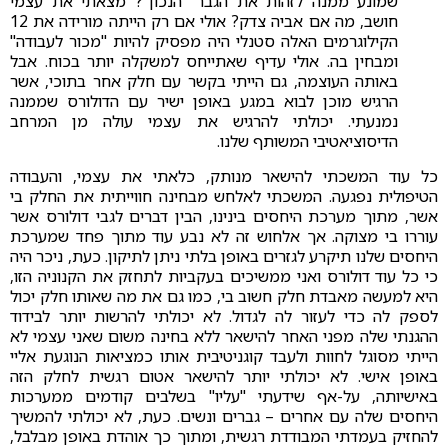
שמונע ממנה לזהות את הגבר "הנכון"? מצאתי את עצמי
חושב, מה אם אביה צדק? אולי אם רק הייתה מורידה את 12
הקילוגרמים האלה סטנלי היה מפסיק להיות "מכור לעבודה"
ומבחין בה. אולי עדיף שאתייחס למשקלה יותר בכוח. אבל
באותה העוצמה, גם הייתי בקשר עם חלק אחר בתוכי, אשר
הרגיש מוכן לבוא במגע באופן ישיר עם הדולורס שממנה
נמנעתי. יכולתי להרגיש את עצמי עולה מן המרחב
הדיסוציאטיבי המשותף שלנו.
כל עוד המשכתי להישאר מנותק, כלאתי את עצמי, והעבודה
הטיפולית נפגעה. המשכתי לאלחש מבחינה חווייתית את החלק בי
אשר, מתוך מערכת היחסים בינינו, הבין דברים לגבי דולורס אשר
עוררו בי מצוקה. אך אלחוש זה לא נבע עוד מתוך פחד שמערכת
היחסים שלנו תיקרע לגזרים באופן בלתי ניתן לתיקון. כעת, ניכר היה
כי כל עוד דולורס ואני ממשיכים בעקביות לתחזק את הקנוניה הזו,
היא למעשה מאבדת חלק חשוב בי, כמו גם את מה שאותו חלק יכול
לספק לה כדי לעזור לה לגדול. לא יכולתי להרשות יותר לבידוד
ההגנתי שלה מפני האחר להישאר ללא בחינה משום שאני עצמי לא
הייתי מסוגל לחוות ולעבד קוגניטיבית אותו כמציאות הנוגעת אליי
באופן אישי. לא יכולתי יותר להישאר אטום רגשית לחלק הזה
באישיותה, על-אף שידעתי "עליו" בשלבים קודמים ממערכות
היחסים שלה עם אחרים – גברים ונשים. כעת, לא יכולתי להמשיך
להחזיק בעמדתי המבודדת רגשית, ומתוך כך אוהדת באופן מבלבל,