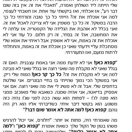
שלי הייתה ליד השולחן ואמרה, "תאכלי את זה. אין בזה שום
דבר רע", אז אכלתי, ואז ביקשתי עוד אחת. אז חשבתי לעצמי,
למה אני אוכלת את זה? הייתי כל כך טובה והורדתי כל כך
הרבה במשקל. זה כל כך משמין. אני לא צריכה לאכול את זה.
ואני בכלל לא אוהבת את הגלידה של הקפטריה. אז עלתה לי
את המחשבה, אה! זה בסדר, זה רק חלום. כל עוד אני לא
אוכלת את זה באמת, אני לא אשמין. אבל ראיתי את אמא שלי
מסתכלת עליי וידעתי שאני כן אוכלת את זה באמת, והתחלתי
לרתוח מזעם, ואז התעוררתי.
"
קפוא כאן!
אני לא יודעת ממה אני באמת עצבנית. האם זה
בגלל שאני לא מקבלת מה שאני רוצה או בגלל שאני לא מבינה
למה אני לא מקבלת את זה?
כל כך קר כאן!
המוח שלי ריק.
אני במשקל הכי נמוך שהייתי בו בחיי הבוגרים. אני שולטת
בדחפים שלי. אבל זה לא משיג לי את מה שאני רוצה. אם אני
אפסיק בדיאטה, אני אהיה שמנה. כשאבא שלי מאוכזב ממני
הוא פונה לג'ו – לפחות הוא עשה ככה לפני שג'ו נהיה כזה
משוגע. הוא בקושי דיבר איתי. כשדיברתי אליו הוא רק היה
נוהם.
קפוא כאן! למה אתה לא אומר שום דבר?
"
מה שאמרתי היה, פחות או יותר: "דולורס, אני יכול להרגיש
משהו בטון של הקול שלך כשאת אומרת "
קפוא כאן
" ו"
למה
אתה לא אומר כלום?
", שלראשונה גורם לי להיות מודע