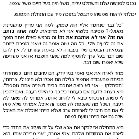
נכנס לפגישה שלנו והשתלט עליה, משל היה בעל חיים משל עצמו.
יכולתי לראות שמשהו מתבשל בתוכה מיד עם התחלת המפגש.
"כל גבר שנחמד אליי הוא שמוק. למה אני עדיין מתעניינת
ב
סטנלי
? מסיבה כלשהי אני לא מדוכאת.
למה אתה כותב
את זה? אני לא אוהבת את זה!
זה מרגיש כאילו אתה הופך
את זה לבעיה
שלי
. כל מה שזה אומר זה שאני הופכת ליותר
עצמאית. הבוסים שלי בעבודה לא באמת עוזרים לי. אין להם
שום דבר בעל ערך להוסיף למה שאני חושבת אז אני מעדיפה
שלא יאמרו שום דבר.
מוזר לארח את אבי ואמי בניו יורק. הם עוזבים היום. כשחזרתי
הביתה מהעבודה אתמול בלילה הם אכלו ולא חיכו לי. צרחתי,
"תסתלקו – אני לא רוצה אתכם בבית לשנייה אחת נוספת".
היא רצתה לדעת אם כעסתי כל כך כי הייתי רעבה, ואם להכין
לי משהו. הרגשתי שבא לי להרוג אותה. אמרתי לה שאני לא
רעבה, ושכל מה שאכפת לה ממנו זה אוכל. אמרתי שלא מזיז
לי אם הם חיכו לי לארוחת ערב ושלא הייתי אוכלת את האוכל
שלה גם אם הייתי גוועת למוות.
היא התחילה אז לבקר את אבא שלי על זה שעזב את החדר כדי
לארוז את המזוודות שלהם. אמי אמרה, "אני מכירה אותו. הוא