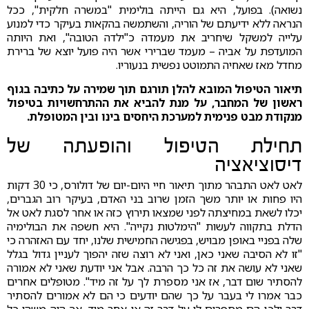
נשואה). בפועל, היא גם הייתה בולימית "במשרה חלקית", ככל
הנראה ללא ידיעתם של הוריה, והשתמשה בהקאות בעיקר כדי למנוע
עלייה למשקל שיחריב את מעמדה כ"ילדה הטובה", ואת היותה
המועדפת על אביה – מעמד שברירי אשר היה פועל יוצא של ברירת
מחדל מאז שאחיה התמוטט נפשית בנעוריו.
תיאור הטיפול המובא להלן תורגם תוך שמירה על כתיבה בגוף
ראשון של המחבר, על מנת להביא את ההתרחשויות בטיפול
מנקודת מבט פנימית למערכת היחסים בינו ובין המטופלת.
תחילת הטיפול והופעתה של
דיסוציאציה
לאט לאט התבהר מתוך תיאור חיי היום-יום של דולורס, כי 30 דקות
היו פחות או יותר משך הזמן שרוב בני האדם, בעיקר רוב הגברים,
יכלו לשאת במחיצתה לפני שמצאו תירוץ כזה או אחר לסגת לאט אל
הדלת בתקווה לעשות "הימלטות נקייה". היא חשפה את הבולימיה
שלה בפניי באופן מבויש, בפגישה החמישית שלנו, יחד עם האזהרה כי
"זו לא הסיבה שאני כאן, ואני לא רוצה שזה יהפוך לעניין גדול בגלל
שאני לא עושה את זה כל כך הרבה. אבל אני יודעת שאני לא אמורה
להסתיר שום דבר, אז אני מספרת לך על זה מיד". מטופלים אחרים
כבר אמרו לי בעבר על כך שהם יודעים כי הם לא אמורים להסתיר