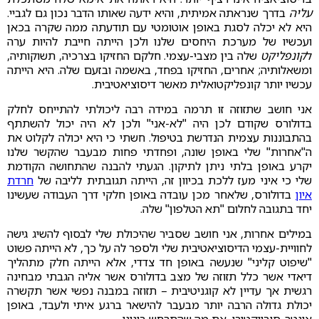
עליה
בדרך שנראתה אמיתית, והיא ידעה שאותו הדבר נכון גם לגביי.
היא לא יכלה לסגת באופן אוטומטי עם תודעתה ממה שקרה בכאן
ועכשיו של מערכת היחסים שלנו ולכן הייתה חייבת להיות ערה
ל
קונפליקט
שלה בין מצבי-עצמי. חלקם החזיקו בצרכיה, תשוקותיה,
ומשאלותיה; אחרים, החזיקו בפחד, באשמה ובזעם שלה. היא הייתה
עכשיו יותר קונפליקטואלית מאשר דיסוציאטיבית.
אני חושב שתזוזה זו תרמה במידה רבה ליכולתי להתייחס לחלק
בדולורס שקודם לכן היה "לא-אני" ולכן לא היה יכול להשתתף
בהתבוננות עצמית הנדרשת בטיפול. חשתי כי היא יכולה לקלוט את
ה"אחרות" שלי באופן שונה, ופחדתי פחות מבעבר שהקשר שלנו
יקרע באופן בלתי ניתן לתיקון. הגעתי להבנה שהתחושה הקודמת
שלי כי איני מעז ללכת בכיוון זה, הייתה תגובתית לליבה של
חרדת
איון
בדולורס, שלאחר מכן עובדה באופן חלקי דרך העבודה שעשינו
יחד בתגובה לחלום "תא הטלפון" שלה.
במילים אחרות, אני חושב שסביר שהיכולת שלי לבסוף להשיג גישה
לחוויית-עצמי הדיסוציאטיבית שלי ולספר לה על כך, לא הייתה פשוט
"שיפוט קליני" שנעשה באופן חד צדדי, אלא הייתה חלק מתהליך
דיאדי אשר כלל תזוזה של מצב בדולורס אשר אליה הגבתי מבחינה
רגשית אך עדיין לא קוגניטיבית – תזוזה במבנה נפשי אשר תקשרה
יכולת גדולה הרבה יותר מבעבר להישאר ברגע איתי ולעבד, באופן