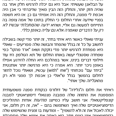
על הבלאגן שעשיתי. אבל היא גם יכלה להרגיש חלק אחר בה
שהיה חזק יותר, והחלק הזה הבין מאיך שדיברתי כי אכן היה
אכפת לי ממנה, והחלק הזה היה אמיתי גם כן. אז היא חשפה
בפניי שידעה אחרי החלום כי החלק בתוכו של אמה צופה בה
התייחס למעשה גם אליי, ושהיא
ידעה שהסתכלתי עכשיו לא
רק על הדברים שאמרה אלא גם עליה באופן כללי.
עניתי שאולי כאשר היא איתי בחדר, זה יותר מדי קשה בשבילה
לחשוב על כל זה בגלל שהפחד והבושה שלה מפריעים – שאולי
היא מפחדת להרגיש יותר מדי נזקקת ושאז "ארד מהקו" כפי
שפחדה שסטנלי יעשה באותו החלום של תא הטלפון. היו עוד
חילופי דברים בינינו, אשר במהלכם היא החלה להירגע אפילו
באופן ניכר יותר. היא אמרה כי היא מרגישה יותר אותנטית
"ביחד עם" נוכחותי ("with" me) עכשיו, ושאולי נוכל לחזור
לחלום בהמשך בגלל ש"אולי כן אכפת לך ממני ולא רק
מה
אנליזה
שלך אותי".
ראיתי את חלום ה"גלידה" של דולורס כנקודת מפנה משמעותית
המסמנת את התזוזה שלה ממבנה מנטאלי דיסוציאטיבי למבנה
קונפליקטואלי. אני חושב עליו כמייצג
מודעות
אודות התהליכים
הדיסוציאטיביים שלה ואיך השתמשה בהם – "אה, זה רק חלום, אני
יכולה לאכול את זה ולא להשמין" – ומודעות בו זמנית שהשימוש שלה
בדיסוציאציה אינו רציף יותר. היא ראתה את אימא שלה מסתכלת