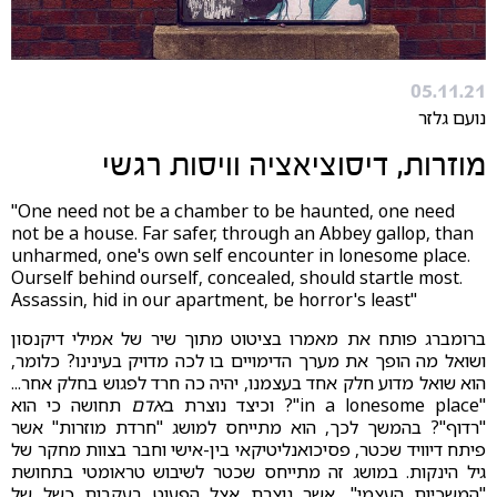
05.11.21
נועם גלזר
מוזרות, דיסוציאציה וויסות רגשי
"One need not be a chamber to be haunted, one need
not be a house. Far safer, through an Abbey gallop, than
unharmed, one's own self encounter in lonesome place.
Ourself behind ourself, concealed, should startle most.
Assassin, hid in our apartment, be horror's least"
ברומברג פותח את מאמרו בציטוט מתוך שיר של אמילי דיקנסון
ושואל מה הופך את מערך הדימויים בו לכה מדויק בעינינו? כלומר,
הוא שואל מדוע חלק אחד בעצמנו, יהיה כה חרד לפגוש בחלק אחר...
"in a lonesome place"? וכיצד נוצרת ב
אדם
תחושה כי הוא
"רדוף"? בהמשך לכך, הוא מתייחס למושג "חרדת מוזרות" אשר
פיתח דיוויד שכטר, פסיכואנליטיקאי בין-אישי וחבר בצוות מחקר של
גיל הינקות. במושג זה מתייחס שכטר לשיבוש טראומטי בתחושת
"המשכיות העצמי", אשר נוצרת אצל הפעוט בעקבות כשל של