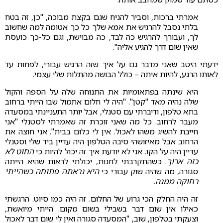
אמרתי ברכות, וסביר להניח שגם בקצת מבוכה, "כן, זה בטח
בלתי נסבל להרגיש את אמא שלך כל כך אטומה למה שחשוב
לך, ועבורך להרגיש כה לבד, כה מבוישת, וגם כל-כך כועסת
שאין שום דרך להגיע אליה".
ידעתי היטב שאני מדבר גם על איך שזה הרגיש עבורי, לפחות עד
לאותו הרגע, להיות איתה – כולל הבושה מהתלות שלי עצמי.
היא שינתה בפתאומיות את התנוחה שלה על הספה והקול
שלה נהיה מאד "קטן". "היה לי חלום אתמול שבו הייתי ברחוב
בתא טלפון, ודיברתי עם סטנלי, אבל יותר התעניינתי במסעדה
מעבר לרחוב. כל מה שאני זוכרת זה שאמרתי לסטנלי "אני
חייבת להשיג משהו לאכול. אין לי כלום בבית". אני חוצה את
הרחוב אבל מאיזושהי סיבה הטלפון היה עדיין ביד שלי וסטנלי
עדיין היה על הקו. אני לא יודעת איך זה יכול להיות כי
החוט לא
כזה ארוך
. כשהתקרבתי לחנות, יכולתי לראות שהיא הייתה
סגורה, מה שהיה שוק עבורי כי
היא נראתה פתוחה כשהייתי
רחוקה ממנה
.
זה היה החלק הכי גרוע של החלום. זה היה כמו סיוט. הרגשתי
כאילו אין שום דבר בשבילי בשום מקום. הייתי מיואשת,
וצעקתי בטלפון, שוב, "המסעדה סגורה ואין לי שום דבר לאכול