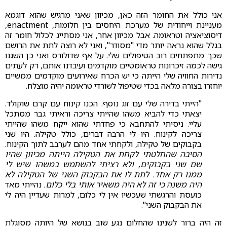
אני כולל את החומר הזה כאן, מכיוון שאני מרגיש שהוא דוגמא
מעניינת וייחודית של מערכת היחסים בין חלומות, enactment,
דיסוציאציה וטראומה. אבל מכיוון אחר, אני מסתייג לכלול חומר זה
בגלל שהוא נראה יותר מדי "מסודר", ואני לא רוצה לתת את הרושם
שכך מתפתחים רוב הטיפולים שלי. על אף שדולורס ואני כן השגנו
גישה לכמה זיכרונות טראומטיים מוקדמים ועיבדנו אותם, רק לעתים
נדירות החוויה שלי הייתה כי יש הכרח שאירועים מוקדמים ממשיים
יוחזרו בצורה מלאה בכדי שטיפול לשורדי טראומה יהיה מוצלח.
"הייתי בדירה שלי עם זוג נוסף. הכנו קינוח עם קרם שוקולד.
יצאתי כדי להביא משהו שהייתי צריכה וראיתי גבר מסתכל
עליי. ניסיתי להתחבא כי פחדתי שהוא ייקח משהו שהייתי
צריכה לקינוח. היו לי הרבה דברים, כולל טקילה. היו שני
בקבוקים של טקילה, ולקחתי אחד מהם לערבב לתוך הקינוח.
הסיבה שהחלטתי לקחת את הטקילה הייתה מכיוון שהיו
שם שני בקבוקים, ולא רציתי להשתמש במשהו שיש לי
ממנו רק אחד. לתת לו את הבקבוק השני של הטקילה לא
היה משנה כי זה לא היה משאיר אותי בלי כלום.
נהייתי מאד
כועסת והרגשתי שעכשיו אין לי כלום, למרות שעדיין היה לי
את הבקבוק השני".
זה היה ברור לשנינו שהחלום נגע שוב בנושא של היותה מסוגלת