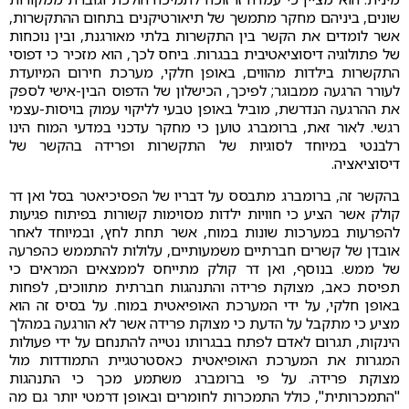
שונים, ביניהם מחקר מתמשך של תיאורטיקנים בתחום ההתקשרות,
אשר לומדים את הקשר בין התקשרות בלתי מאורגנת, ובין נוכחות
של פתולוגיה דיסוציאטיבית בבגרות. ביחס לכך, הוא מזכיר כי דפוסי
התקשרות בילדות מהווים, באופן חלקי, מערכת חירום המיועדת
לעורר הרגעה ממבוגר; לפיכך, הכישלון של הדפוס הבין-אישי לספק
את ההרגעה הנדרשת, מוביל באופן טבעי לליקוי עמוק בויסות-עצמי
רגשי. לאור זאת, ברומברג טוען כי מחקר עדכני במדעי המוח הינו
רלבנטי במיוחד לסוגיות של התקשרות ופרידה בהקשר של
דיסוציאציה.
בהקשר זה, ברומברג מתבסס על דבריו של הפסיכיאטר בסל ואן דר
קולק אשר הציע כי חוויות ילדות מסוימות קשורות בפיתוח פגיעות
להפרעות במערכות שונות במוח, אשר תחת לחץ, ובמיוחד לאחר
אובדן של קשרים חברתיים משמעותיים, עלולות להתממש כהפרעה
של ממש. בנוסף, ואן דר קולק מתייחס לממצאים המראים כי
תפיסת כאב, מצוקת פרידה והתנהגות חברתית מתווכים, לפחות
באופן חלקי, על ידי המערכת האופיאטית במוח. על בסיס זה הוא
מציע כי מתקבל על הדעת כי מצוקת פרידה אשר לא הורגעה במהלך
הינקות, תגרום לאדם לפתח בבגרותו נטייה להתנחם על ידי פעולות
המגרות את המערכת האופיאטית כאסטרטגיית התמודדות מול
מצוקת פרידה. על פי ברומברג משתמע מכך כי התנהגות
"התמכרותית", כולל התמכרות לחומרים ובאופן דרמטי יותר גם מה