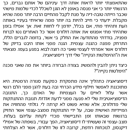
שהתאמצתי יותר לראות אותה דרך עיניהם של אותם גברים, כך
הרגשתי יותר כי אני מנסה באופן לא הוגן לשכלל לכדי שלמות מישהי
שכבר הייתה טובה-דיה על מנת לקבל מהחיים הרבה יותר ממה שהיא
מקבלת. ידעתי כי חייב להיות בה יותר ממה שראיתי בעיניי באותה
העת ותהיתי מתי, אם בכלל, יזדמן לי לחוות זאת. אך אפילו בזמן
שתהיתי מתי אפגוש את אותה דולורס אשר כל האחרים נטו לברוח
מפניה, בודדתי מהתודעה את החלק בי אשר, בדומה לגברים הללו,
התרחק ממנה כהגנה עצמית. הגנה מפני אותו היבט בדיוק של
דולורס אשר אמרתי לעצמי שאני כה רוצה לבוא במגע בעמו. מצאתי
את ה"ההימלטות הנקייה" שלי דרך דיסוציאציה.
כיצד ניתן להבין ולהמשיג בצורה הברורה ביותר את מה שאני מכנה
"הימלטות נקייה"?
דיסוציאציה כתהליך אינה מתפקדת כפקעת סגורה הרמטית. היא
מתוכננת לאפשר חילוף מידע הכרחי ובה בעת להגן מפני הלם רגשי
אשר עלול לאיים על העצמיות של האדם. כך, התגובה
הדיסוציאטיבית שלי לא מנעה ממני לדעת
אודות
תגובת ההתנתקות
שלי מדולורס; אלא שהיא פשוט לא קרתה לי. גזלתי מהחוויה את
המיידיות האישית שבה, על ידי התנתקות ממצב-עצמי אשר החזיק
ברגשות שבאותו זמן התביישתי מכדי לקחת עליהם בעלות.
מצב-עצמי זה שעשיתי לו דיסוציאציה, הפך עבורי, בשפתה של אמילי
דיקנסון, לנוכחות רודפת, קרובה לזו של דולורס, אשר לא הצלחתי