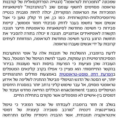
שמכונה "התמכרות לטראומה" (הנטייה הפרדוקסאלית של קורבנות
טראומה מסוימים לחשוף עצמם שוב ו"בהתנדבות" לסיטואציות
המזכירות את הטראומה המקורית), יכולה להיות מובנית כנטייה
נוירופסיכולוגית-התקשרותית. כמו כן, ואן דר קולק טוען כי אצל
אנשים אשר נחשפו בעבר לדחק סביבתי חמור וממושך, קיימת
סבירות כי חשיפה מחודשת לסיטואציות טראומטיות תייצר תגובה
הקשורה לאופיואידים אנדוגניים. תגובה זו יכולה בתורה להסביר את
תחושת הרוגע ברגעי חשיפה מחודשת לטראומה, המדווחת לעיתים
קרובות על ידי אנשים שעברו טראומה.
לדעת ברומברג, ההשלכות של תובנות אלה על אופי ההתערבות
הפסיכותרפויטית הן עמוקות, מעבר לגישת הטיפול של המטפל, בשל
העובדה שהן מציעות כי הפרעות בויסות רגשי מעוגנות בבירור
בהקשר התייחסותי. הוא מציין כי אפילו בקרב קלינאים המטפלים
ב
הפרעת דחק פוסט-טראומטית
באמצעות מודלים התנהגותיים
יותר, יש הסטה של הדגש הטיפולי מביטול ההתניה לשליפה של אירוע
טראומטי מסוים, אל עבר שימוש קליני נרחב יותר במסגרת היחסים
הטיפוליים במצבי enactement הכוללים החייאה מחדש ועיבוד של
דפוסים בין-אישיים לא מוסמלים אשר מקורם בתחילת החיים.
בשלב זה חוזר ברומברג לעבודתו של שכטר המזכיר כי טיפול
באוריינטציה דינמית "מורכב משבירה קיצונית של דפוסי
אינטראקציה תגובתית, אשר ההבניה היסודית שלהם התרחשה