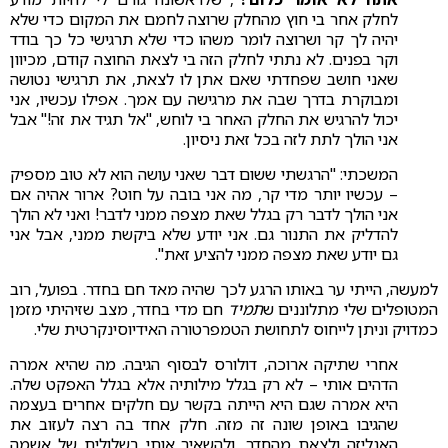
לחלק אחר בי חוץ מהחלק שרוצה לחמם את המקום כדי שלא
יהיה לך קר ושרוצה לומר משהו כדי שלא תרגישי כל כך בודד
וקר בפנים. לא נתתי לחלק הזה בי לצאת החוצה קודם, מכיוון
שאני חושב שפחדתי שאם אתן לו לצאת, את תרגישי נטושה
ומבוקרת בדרך שבה את מרגישה עם אמך. אפילו עכשיו, אני
יכול להרגיש את החלק האחר בי לוחש, "אל תגיד את זה!" אבל
אני הולך לתת לזה בכל זאת ניסיון.
המשכתי: "הרגשתי ששום דבר שאני עושה הוא לא טוב מספיק
– עכשיו יותר מדי קר, מה אני בובה על חוט? ארור אהיה אם
אני הולך לדבר רק בגלל שאת מצפה ממני לדבר! ואני לא הולך
להדליק את התנור גם. אני יודע שלא ביקשת ממני, אבל אני
גם יודע שאת מצפה ממני להציע זאת".
למעשה, הייתי ער באותו הרגע לכך שהיה מאד חם בחדר. בפועל, רוב
המטופלים שלי מתלוננים ש
תמיד
חם מדי בחדר, מצב שזיהיתי מזמן
כמדויק וניתן לייחוס לתחושת הטמפרטורה האידיוסינקרטית שלי.
אחרי שתיקה ארוכה, דולורס לבסוף הגיבה. מה שהיא אמרה
הדהים אותי – לא רק בגלל מילותיה אלא בגלל האפקט שלה.
היא אמרה שגם היא הייתה בקשר עם חלקים אחרים בעצמה
שהגיבו באופן שונה זה מזה. חלק אחד בה רצה לעזוב את
האנליזה ולצאת מהחדר, ולהשאיר אותי בשלולית של אשמה