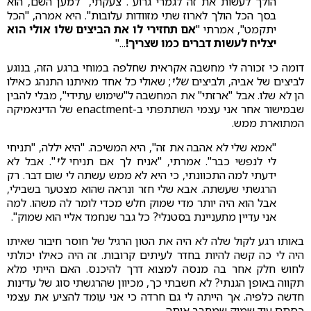
הולך לעשות את זה לגמרי גרוע". צעקתי, "למען השם, הוא
בסך הכל הולך לארוז שתי מזוודות עלובות". היא אמרה, "הכל
יתקמט", אמרתי "
אם תחזירי לו את הביצים שלו אולי הוא
יצליח לעשות דברים כמו שצריך!
..."
דומה כי זכורה לי מחשבה אקראית שחלפה במוחי ברגע הזה, בנוגע
לביצים של אביה, ולביצים
שלי
; שאולי כל אחד מאיתנו התנהג כאילו
הן לא שלו. אבל "ארזתי" את המחשבה ל"שימוש עתידי", מבלי להבין
שבמישור אחר אני עצמי השתתפתי ב-enactment של הדינאמיקה
המתוארת ממש.
"אמא שלי לא אהבה את זה", היא המשיכה. "היא יללה, "תניחי
לי לנפשי כבר". אמרתי, "אניח לך אם תניחי
לי
". אבל לא
ידעתי למה התכוונתי, כי היא לא ממש עשתה לי שום דבר. רק
הרגשתי שעשתה. אבא שלי חזר ונראה שהוא מצטער בשבילי,
אבל הוא היה יותר מדי שמוק חלש מכדי לומר לה משהו. למה
אני עדיין מתעניינת בסטנלי? כל גבר שנחמד אליי הוא שמוק".
באותו רגע לקול שלה לא היה את הטון הרגיל של חוסר חיבור שאיתו
היה לי כה קשה להיות בחדר לעיתים קרובות. זה היה כאילו יכולתי
לחוש חלק אחר בה מנסה למצוא דרך להיכנס. האם הייתי מלא
תקווה באופן הגנתי? לא חשבתי כך, מכיוון שהרגשתי סוג של עדינות
חדשה כלפיה. אך הייתה לי גם חרדה כי אני עומד להציע את עצמי
כסתם עוד שמוק שמחבב אותה.