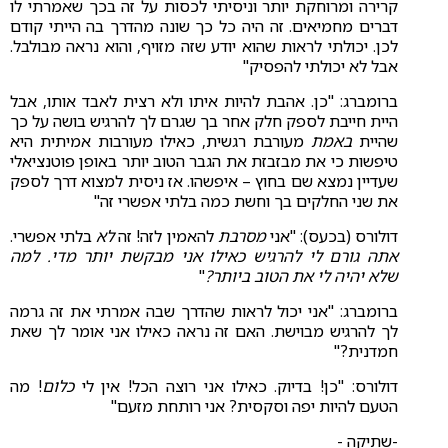
קרירה ומרוחקת יותר וניסיתי לכסות על זה בכך שאמרתי לו
דברים מחמיאים. זה היה כל כך שונה מהדרך בה הייתי קודם
לכן. יכולתי לראות שהוא יודע שזה מזויף, והוא נראה מבולבל.
אבל לא יכולתי להפסיק"
ברומברג: "כן. אהבת להיות איתו ולא רצית לאבד אותו, אבל
היית חייבת לספק חלק אחר בך שגרם לך להרגיש בושה על כך
שהיית
באמת
מעורבת רגשית, כאילו מעורבות אמיתית היא
טיפשות כי את מבזבזת את הגבר הטוב יותר באופן פוטנציאלי
שעדיין נמצא שם בחוץ – איפשהו. אז ניסית למצוא דרך לספק
את שני החלקים בך וחשת כמה בלתי אפשרי זה"
דולורס (בכעס): "אני
מסרבת
להאמין לזה! זה
לא
בלתי אפשרי.
אתה גורם לי להרגיש כאילו אני מבקשת יותר מדי. למה
שלא יהיה לי את הטוב ביותר?
"
ברומברג: "אני יכול לראות שהדרך שבה אמרתי את זה גרמה
לך להרגיש מבוישת. האם זה נראה כאילו אני אומר לך שאת
חמדנית?"
דולורס: "כן! בדיוק. כאילו אני רוצה הכל! אין לי
כלום
! מה
הטעם להיות יפה וסקסית? אני רותחת מזעם"
-שתיקה -