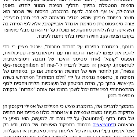
הדמות המטפלת בתיווך תהליך הפיכת המוזר לחדש באופן
שובה-לב, או אף למוכר. לדעת ברומברג, הניסוח של שכטר הוא
חשוב במיוחד מכיוון שהוא מגדיר טראומה לא לפי תוכן ספציפי,
צורה סימפטומטית מסוימת או גודל אובייקטיבי; אלא לפי המידה בה
היא אינה יכולה להיות מוחזקת או מוכלת על ידי האדם מבלי שתיווצר
בקרבו הצפה עקב חוויה רגשית בלתי ניתנת לעיבוד.
בנוסף, במסגרת כתיבתו על "חרדת מוזרות", שכטר מציין כי כדי
להכין את עצמו לקראת התמודדות עם דיסאורגניזציה פסיכולוגית,
הפעוט "קופא" (אחד מסימני ההיכר של תגובה דיסוציאטיבית
לטראומה). קיפאון זה מוביל לדבריו ל-"dys-recognition of me-
ness", וכן לחוסר זיהוי של תחושת הרציפות. אם כן, במונחים של
תפיסה זו, טראומה נגרמת על ידי "הלם המוזרות" המתרחש בשדה
בין-אישי. בתוך כך, מידת הביטחון של העצמיות תלויה ויחסית לסף
ההתפתחותי לפיו אדם יכול לשכן בתוכו את אותה "מוזרות" בנקודה
מסוימת בזמן.
בהמשך לדברים אלו, ברומברג מציע כי המילים של אמילי דיקנסון הן
מדויקות בעינינו משום שבמידה זו או אחרת כולנו מכירים את החוויה
של היות רדוף (haunted) על-ידי גורם זר. למעשה, הוא מציע כי
טראומה ו
דיסוציאציה
נוכחות בתפקוד האישיות של כולנו, ולא רק
אצל אנשים בעלי היסטוריה של אלימות פיזית מאסיבית או התעללות
מינית. הוא מציין כי עמדה זו זוכה לתמיכה הולכת וגוברת ממקורות