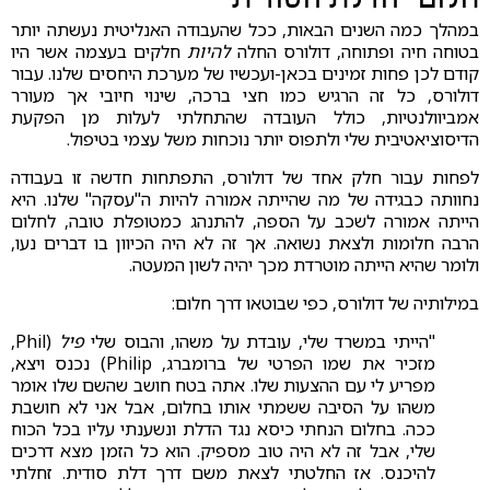
במהלך כמה השנים הבאות, ככל שהעבודה האנליטית נעשתה יותר
בטוחה חיה ופתוחה, דולורס החלה
להיות
חלקים בעצמה אשר היו
קודם לכן פחות זמינים בכאן-ועכשיו של מערכת היחסים שלנו. עבור
דולורס, כל זה הרגיש כמו חצי ברכה, שינוי חיובי אך מעורר
אמביוולנטיות, כולל העובדה שהתחלתי לעלות מן הפקעת
הדיסוציאטיבית שלי ולתפוס יותר נוכחות משל עצמי בטיפול.
לפחות עבור חלק אחד של דולורס, התפתחות חדשה זו בעבודה
נחוותה כבגידה של מה שהייתה אמורה להיות ה"עסקה" שלנו. היא
הייתה אמורה לשכב על הספה, להתנהג כמטופלת טובה, לחלום
הרבה חלומות ולצאת נשואה. אך זה לא היה הכיוון בו דברים נעו,
ולומר שהיא הייתה מוטרדת מכך יהיה לשון המעטה.
במילותיה של דולורס, כפי שבוטאו דרך חלום:
"הייתי במשרד שלי, עובדת על משהו, והבוס שלי
פיל
(Phil,
מזכיר את שמו הפרטי של ברומברג, Philip) נכנס ויצא,
מפריע לי עם ההצעות שלו. אתה בטח חושב שהשם שלו אומר
משהו על הסיבה ששמתי אותו בחלום, אבל אני לא חושבת
ככה. בחלום הנחתי כיסא נגד הדלת ונשענתי עליו בכל הכוח
שלי, אבל זה לא היה טוב מספיק. הוא כל הזמן מצא דרכים
להיכנס. אז החלטתי לצאת משם דרך דלת סודית. זחלתי