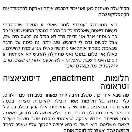
הקול שלה משתנה כאן ואני יכול להרגיש אותה נאבקת להתמודד עם
הקונפליקט שלה.
היא ממשיכה: "עמדתי לומר שאולי זו הסיבה שהפסקתי
לעשות דיאטה; שאכלתי כל כך הרבה במהלך הסופשבוע כי כל
כך כעסתי. אבל אני יודעת שזה לא בגלל זה. הכעס היה שם,
אבל לכעוס גרם לי להרגיש טוב יותר. זה כיסה על הדבר
שבאמת מפחיד אותי: אני מרגישה כאילו אני עומדת להיעלם...
כאילו אין כלום בתוכי ואני מתחילה להרגיש לא אמיתית. זו
הסיבה אני חושבת שאכלתי – לא הכעס.
להרגיש שנאה גורם
לי להרגיש כמו בנאדם שוב
"
חלומות, enactment, דיסוציאציה
וטראומה
מה שבא אחר כך, משלב הרבה יותר מאוחר בעבודתי עם דולורס,
כלל סדרה של חלומות אשר הובילה להיזכרות מצידה בכמה
מהזיכרונות הכואבים ביותר שלה. החלומות הללו הגיעו בשלב בטיפול
בו היא הייתה מסוגלת לבטוח בכך שלא ארשה לה לטבוע באשמה
בזמן שחייתה מחדש אפקט טראומטי מוקדם אשר חששה שעלול
לצאת משליטה. היא חשה כי היא יכולה לסמוך עליי שאגיב לפחד
ולבושה שלה ואעזור לה לווסת אותם.