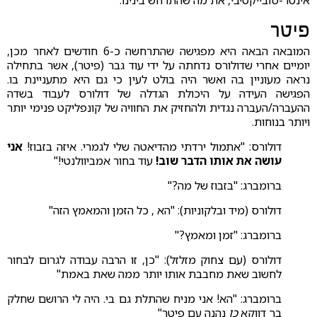
אינטר-סובייקטיבי, את מה שהתרחש בינינו.
פיטר
המובאה הבאה היא מפגישה שהתרחשה כ-6 חודשים לאחר מכן,
יומיים אחרי שדולורס נדחתה על ידי עוד גבר (פיטר), אשר בתחילה
נראה מעוניין בה ואשר היה בולט לעין כי גם היא מתעניינת בו.
הפגישה העידה על היכולת הגדלה של דולורס לעבוד בשדה
ההעברה/העברה נגדית ולהחזיק את החוויה של קונפליקט פנימי יותר
ויותר בנוחות.
דולורס: "אתמול ירדתי מהדיאטה שלי לגמרי. איזה בזבוז!
אני
עושה את אותו הדבר שוב!
עוד בחור אמביוולנטי!"
ברומברג: "בזבוז של מה?"
דולורס (מיד ובלקוניות): "הא , כל הזמן והמאמץ הזה"
ברומברג: "זמן ומאמץ?"
דולורס (עם צחוק מזלזל): "כן, זו הרבה עבודה לגרום לבחור
לחשוב שאת מחבבת אותו יותר ממה שאת באמת"
ברומברג: "הא! אני מניח שהתלת גם בי. היה לי הרושם שחלק
בך דווקא
כן
נהנה עם פיטר"