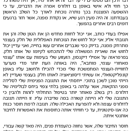
דבר ולכן הם מספרים לי על דבר זה או אחר מיד, אך היה משהו כל
כך חוזי ולא אישי באופן בו דולורס אמרה את הדברים, עד כי
ההשפעה המצננת בכך נותרה נוכחת לאורך כל השלב הראשון
בעבודתנו. זה היה מעין רגע שיא, או נקודת מפנה, אשר חזר ברגעים
דומים רבים אחרים בהמשך.
אפילו בעודי כותב, אני יכול לחוות מחדש הן את הטון שלה והן את
תגובתי אליו; אני יכול לחוש את הנוכחות האפלולית של חלק בעצמי
מתרחק ממנה, בדיוק כפי שגברים אחרים עשו בחייה, ואני עדיין יכול
לחוש את שארית המשאלה שלי להתכחש לקיומו של אותו חלק.
בפרפראזה על אמילי דיקנסון, הזעזוע שלי בעימות עם אותו "עצמי
מאחורי עצמי, מוחבא", היה באותה העת יותר מדי מערער
לחוויית-העצמי המתמשכת שלי מכדי להכילו ולחשוב עליו באופן
קונפליקטואלי, אז עשיתי דיסוציאציה לאותו חלק בעצמי שעדיין לא
הייתי מוכן לשכן בתוכי. ייחסתי את התגובה הפנימית שלי לסלידה
מפני ההקאות, אשר עלתה בי באופן בלתי צפוי ביחס לבולימיה של
דולורס. רק בשלב מאוחר יותר בטיפול התחלתי לזהות ולהבין כי
התגובה שלי לא הייתה קשורה במה שדיברה עליו. זו הייתה תגובה
לדולורס עצמה ולא להפרעת האכילה שלה. תגובה לרמת חוסר כנות
כה אגו-סינטונית, עד כי חוויתי אותה כחוסמת את האפשרות לחיבור
אותנטי איתה.
חוסר החיבור שלה, אשר נחווה כהעמדת פנים, היה מאד קשה עבורי,