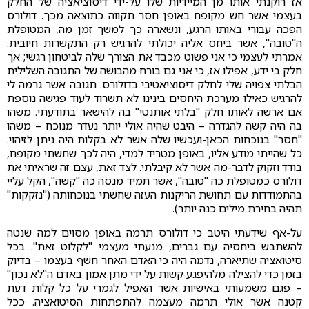
אז רוקנתי אותו מן המיידיות שלו על-ידי דיסוציאציה של החלק
בעצמי אשר חש מקופח באופן חסר תקווה כתוצאה מכך. דולורס
הפכה עבורי באותו הרגע, ונשארה כך למשך זמן מה, המטופלת
ה"טובה", אשר ביחס אליה יכולתי להרגיש רק התקשרות חיובית.
אמרתי לעצמי כי אני פשוט מכבד את הצורך שלה לביטחון רגשי; אך
חלק בי ידע, אפילו אז, כי אני גם בורח מהבושה של התגובה השלילית
הבלתי צפויה שלי לחלק דיסוציאטיבי בדולורס. תגובה אשר גרמה לי
להרגיש כאילו מערכת היחסים בינינו לא תשרוד לעוד פגישה נוספת
אם ארשה לאותו חלק "בלתי אותנטי" בה להישאר בתודעתי. משהו
בה היה קשה להגדרה – היבט שהיה אולי יותר נעדר מנוכח – משהו
"חסר" בנוכחות הכאן-ועכשיו שלה אשר לא בקלות היה ניתן לזיהוי.
כל שהייתי מודע אליו, באופן מטריד למדי, היה לכך שחשתי מקופח,
בודד וזקוק לדבר-מה אשר לא קיבלתי. לצד זאת, עצם זה שראיתי את
דולורס כמטופלת כה "טובה", אשר תמיד מנסה כה "קשה", הקל עליי
בהתמודדות עם תחושת הריקנות העזה שחשתי בנוכחותה ("נזקקות"
תהיה בחירת מילים כנה יותר).
על-אף שידעתי היטב כי דולורס תרמה באופן מסוים למה שנטה
להשתבש ביחסיה עם גברים, מנעתי מעצמי "לקלוט זאת". בכל
סיטואציה שתיארה, נדמה היה כי האדם האחר חשף בעצמו – בדיוק
בזמן כדי להצילה מלהיפגע קשות על ידי מתן אמון באדם ה"לא נכון"
– פגם משמעותי באישיות אשר האפיל לגמרי על כל קלות דעת
קטנה אשר אולי תרמה מעצמה להתפתחות הסיטואציה. ככל