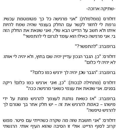
-שתיקה ארוכה-
דולורס (ממלמלת): "אני מרגישה כל כך מטומטמת עכשיו.
גרמת לי לחזור לקשר עם החלק בעצמי שהיה שמח להיות
איתו ולא חשב על הדייט הבא שלי, ואני שונאת את החלק הזה
בי. אני מרגישה כאילו הוא עומד לגרום לי להתפשר"
ברומברג: "להתפשר?"
דולורס: "כן. הגבר הנכון עדיין יהיה שם בחוץ, ולא יהיה לי אותו.
לא יהיה לי כלום"
ברומברג: "הגבר ש
כן
יהיה לך ירגיש כמו כלום?"
דולורס (מתחילה לבכות): "כן, ו
אני
ארגיש כמו כלום! ריקה
בפנים. אני שונאת את עצמי כשאני מרגישה ככה"
ברומברג: "אז כשאת נותנת לעצמך להרגיש מוזנת על ידי
מישהו –
באמת
להרגיש את זה – יש חלק אחר בך שגורם לך
להרגיש טיפשה"
דולורס: "אני חושבת שזה מה שקרה כשהייתי עם פיטר. ממש
קרוב לסוף הדייט. אולי זו הסיבה שהוא העיף אותי. הרגשתי