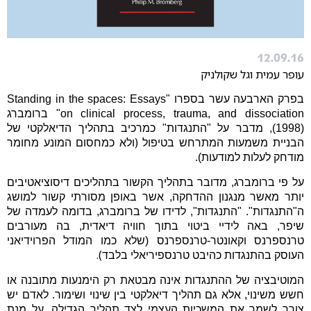
12.09.16
עופר עמית וגל שקולניק
בפרק הארבעה עשר בספרו
"
Standing in the spaces: Essays
on clinical process, trauma, and dissociation
" ברומברג
(1998),
מדבר על "התנגדות" כמרכיב בתהליך
הדיאלקטי של
(
הבניית משמעות המתרחש בטיפול
ולא כמחסום
המונע מחומר
מודחק לעלות למודעות).
על פי ברומברג, מדובר בתהליך הקשור בתהליכים
דיסוציאטיבים
יותר מאשר מנגנון
ההדחקה, אשר באופן
מסורתי קשור למושג
ה"התנגדות". "התנגדות", לדידו של ברומברג, בדומה לעמדה של
שיפר, באה לידיי ביטוי בתוך
חוויה דיאדית, בה מעורבים
טרנספרנס וקאונטר-טרנספרנס (שלא כמו המודל הפרוידיאני
).
העוסק בהתנגדות כהיבט טרנספיריאלי בלבד
המוטיבציה של ההתנגדות אינה מבטאת רק הימנעות מתובנה או
חשש משינוי, אלא גם
תהליך דיאלקטי בין
שינוי ושימור. לאדם
יש
צורך
לשמר את המשכיות העצמי לצד תהליך
הגדילה, על מנת