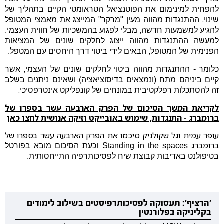
להפחית למינימום
את הפוטנציאל הטראומטי הקיים
בתהליך
של
"
.
שינוי
ההתנגדות מהווה מעין
מרקר" המייצג את מאמצי המטופל
להגיע למשמעות חדשה, מבלי לפגוע בהמשכיות של חווית העצמי.
למעשה ההתנגדות מהווה ייצוג לחלקים
שונים
של המציאות
הפנימית של המטופל, הבאים
לידי ביטוי דרך
היחסים
עם
המטפל.
כלומר - ההתנגדות מהווה ביטוי לחלקים
שונים
של העצמי, אשר
קיים
ביניהם
מתח (ונמצאים
בדיסוציאציה) ושאינם
ניתנים
בשלב
.
זה להסתכלות רפלקטיבית במונחים
של קונפליקט אינטרפסיכי
לקריאת המשך הסיכום של הפרק הארבעה עשר בספרו של
ברומברג - התנגדות, שימוש באובייקט וזיקה אנושית לחצו כאן
עופר עמית וגל שקולניק סיכמו את הפרק הארבעה עשר בספרו של
ברומברג
Standing in the spaces וכעת הסיכום מובא בפורטל
בטיפולנט באדיבות קבוצת שיח לפסיכותרפיה התייחסותית.
'הרציף': תעסוקה לפסיכותרפיסטים בשילוב לימודים
בקליניקה בפלורנטין