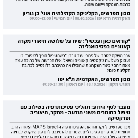
ברמות העמקה ויישום שונות.
מכון מפרשים, הקליניקה הקהילתית אוני' בן גוריון
האקדמית ת"א יפו | 08.10.2026 | יום חמישי | 09:00-13:00
"קוראים כאן ועכשיו": שיח על שלושה תיאורי מקרה
קאנוניים בפסיכואנליזה
ערב השקה לספרו של פרופ' ענר גוברין "כשהטיפול הופך לסיפור" ובו
נעסוק בשלושה טקסטים קאנוניים ונשאל: אילו הכרעות של כתיבה עמדו
מאחוריהם? כיצד העקרונות שהובילו את כתיבתם רלוונטיים לכתיבה
הקלינית כיום?
מכון מפרשים, האקדמית ת"א יפו
מפגש מקוון | 18.10.2026 | יום ראשון | 19:30-21:00
מעבר לסף הידוע: תהליכי פסיכותרפיה בשילוב עם
טיפול בחומרים משני תודעה - מחקר, תיאוריה
ופרקטיקה
מכון מפרשים לחקר והוראת הפסיכותרפיה ו- MAPS Israel האגודה הרב
תחומית למחקרים פסיכדליים, שמחים להזמינכם ליום עיון שיוקדש לבחינה
מעמיקה של תהליך הפסיכותרפיה במסגרת מחקרים קליניים בטיפול