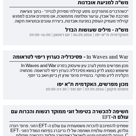
מש"ה למניעת אובדנות
"כשהדברים מתפרקים: מסע קהילתי מפירוק לבנייה" - בתוך מציאות
מורכבת של אובדן, ערעור ומלחמה מתמשכת, אנו מזמינים אתכם למפגש
קהילתי מעמיק העוסק במניעת אובדנות, ביצירת עוגנים ובמציאת תקווה.
מש"ה - מילים שעושות הבדל
האקדמית ת"א-יפו | 06.09.2026 | יום ראשון | 09:00-16:00
In Waves and War - פסיכדליה כערוץ ריפוי לטראומה
מכון מפרשים מזמין לערב עיון שיעסוק בסרט In Waves and War
שישמש כמצע לדיון בנושא פסיכדליה כערוץ ריפוי לטראומה: מהחוויה
הקלינית לידע מחקרי. בהנחיית פרופ' שרון זין ביימן ויואב בר יוסף.
מכון מפרשים, האקדמית ת"א יפו
מפגש מקוון | 07.09.2026 | יום שני | 20:00-21:30
חשיפה להכשרה בטיפול זוגי ממוקד רגשות והכרות עם
עולם ה-EFT
שמחים להזמינכם להכרות משמעותית עם עולם ה-EFT הזוגי. פרופ' רונדה
גולדמן, מומחית עולמית ושותפה של לז גרינברג בפיתוח המודל הזוגי EFT-
C, נענתה להזמנתנו ותגיע לישראל באוקטובר ותלמד בהכשרה מודולות