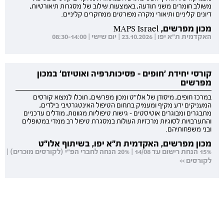
משולב חומרים משני תודעה, באמצעות שילוב של מסגרות תיאורטיות,
דיונים קליניים ותיאורי מקרה מפורטים ממחקרים קליניים.
מכון מפרשים, MAPS Israel
האקדמית ת"א יפו | 23.10.2026 | יום שישי | 08:30-14:00
קורסי יחידת 'חופים - פסיכותרפיה ואוטיזם' במכון
מפרשים
במרכז חופים, מיסודן של אלו"ט ומכון מפרשים, תוכלו למצוא קורסים
המעניקים ידע מקיף ומעמיק בתחום הטיפול האינטגרטיבי בילדים,
מתבגרים ומבוגרים אוטיסטים - גישות טיפוליות מגוונות, מודלים עדכניים
והתערבויות לסוגיות מרכזיות העולות במסגרת טיפול רב ממדי במטופלים
ובני משפחותיהם.
מכון מפרשים, האקדמית ת"א יפו, בשיתוף אלו"ט
15% הנחת רישום עד 14/08 | 20% הנחה לחברי הפ"י (לקורסים מוכרים) |
לקורסים >>