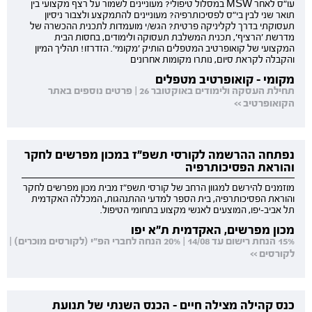
עו"ס לאחר MSW במסלול טיפולי? מעוניינים לשמור על רצף מקצועי בין
תואר שני לבין בי"ס לפסיכותרפיה? מעוניינים להתמקצע ולצבור ניסיון
תעסוקתי בדרך לקליניקה פרטית? הגש/י מועמדות לתכנית ההכשרה של
מדרשת 'הרציף', תכנית המשלבת תעסוקה ולימודים, בחסות הבית
המקצועי של קואופרטיב המטפלים הותיק 'מקומי'. הזדרזו! תהליך המיון
והקבלה לקראת סיום, נותרו מקומות אחרונים
מקומי - קואופרטיב מטפלים
תחילת העסקה ולימודים באוקטובר 26 | פרטים נוספים באתר
הקואופרטיב >>
נפתחה ההרשמה לקורסי תשפ"ז במכון מפרשים לחקר
והוראת הפסיכותרפיה
מוזמנים להירשם למגוון הרחב של קורסי תשפ"ז מבית מכון מפרשים לחקר
והוראת הפסיכותרפיה, בית הספר למדעי ההתנהגות, המכללה האקדמית
תל אביב-יפו, המוצעים לאנשי מקצוע בתחומי הטיפול.
מכון מפרשים, האקדמית ת"א יפו
15% הנחת רישום עד 14/08 | 20% הנחה לחברי הפ"י (לקורסים מוכרים) |
לקורסים >>
כנס קהילה מצילה חיים - הכנס השנתי של תנועת