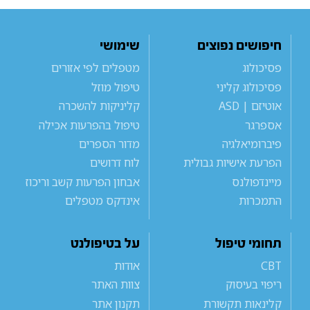
חיפושים נפוצים
שימושי
פסיכולוג
מטפלים לפי אזורים
פסיכולוג קליני
טיפול מוזל
אוטיזם | ASD
קליניקות להשכרה
אספרגר
טיפול בהפרעות אכילה
פיברומיאלגיה
מדור הספרים
הפרעת אישיות גבולית
לוח דרושים
מיינדפולנס
אבחון הפרעות קשב וריכוז
התמכרות
אינדקס מטפלים
תחומי טיפול
על בטיפולנט
CBT
אודות
ריפוי בעיסוק
צוות האתר
קלינאות תקשורת
תקנון אתר