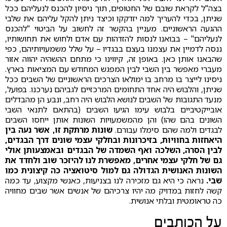
בצה"ל לקראת שובם של החטופים, תוך ניסיון להכנס לנעליהם ככל
שניתן, בכדי להעריך למה יזדקקו וכיצד ניתן להקל עליהם את שלבי
ההגעה הראשוניים. מעניין בהקשר זה לחשוב על הביטוי "להכנס
לנעליהם" – בבואנו לנסות להזדהות עם אדם ולחוש את תחושותיו,
ננסה לדמיין את עצמנו בעצם בבגדיו – על שלל משמעויותיהם, כפי
שהבאנו אותן כאן. באופן זה, קיווינו כי מתחם ההשהיה יהווה אזור
מעברי מאפשר בין השבי לבין המפגש המחודש עם המציאות בארץ.
ניסינו לייצר בו מרחב בו ימולאו הצרכים הראשוניים של השבים ככל
שניתן, והלבוש היה אחד התחומים המרכזיים לגביהם נערכנו. בפועל,
מנעד התגובות של השבים לנושא הלבוש היה רחב, ונבע הן מהבדלים
אובייקטיביים בלבוש עימו הגיעו השבים (בהתאם לתנאי השבי
השונים בהם שהו) והן מהמשמעויות השונות אותן ייחסו השבים
לבגדים ולמה שהם סימלו עבורם.
שונות מרתקת זו, אשר נעה בין
היאחזות בחוויות, בזיכרונות ובחלקי עצמי שונים דרך הבגדים,
לבין הסרה, השלכה ואף השמדה של הבגדים ובאמצעותן אולי
גם של חלקי עצמי אחרים, מאפשרת לנו להיזכר שוב ולחדד את
השונות האנושית הגדולה גם למול סיטואציה כה קיצונית כמו
שבי.
נראה כי היא גם מזכירה לנו בצניעות, כאנשי מקצוע, עד כמה
קשה לחזות במדויק מה יהיו צרכיהם של אנשים אשר שבים מחוויה
כה טראומטית ובלתי אנושית.
על הכותבים