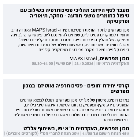
מעבר לסף הידוע: תהליכי פסיכותרפיה בשילוב עם
טיפול בחומרים משני תודעה - מחקר, תיאוריה
ופרקטיקה
מכון מפרשים לחקר והוראת הפסיכותרפיה ו- MAPS Israel האגודה הרב
תחומית למחקרים פסיכדליים, שמחים להזמינכם ליום עיון שיוקדש לבחינה
מעמיקה של תהליך הפסיכותרפיה במסגרת מחקרים קליניים בטיפול
משולב חומרים משני תודעה, באמצעות שילוב של מסגרות תיאורטיות,
דיונים קליניים ותיאורי מקרה מפורטים ממחקרים קליניים.
מכון מפרשים, MAPS Israel
האקדמית ת"א יפו | 23.10.2026 | יום שישי | 08:30-14:00
קורסי יחידת 'חופים - פסיכותרפיה ואוטיזם' במכון
מפרשים
במרכז חופים, מיסודן של אלו"ט ומכון מפרשים, תוכלו למצוא קורסים
המעניקים ידע מקיף ומעמיק בתחום הטיפול האינטגרטיבי בילדים,
מתבגרים ומבוגרים אוטיסטים - גישות טיפוליות מגוונות, מודלים עדכניים
והתערבויות לסוגיות מרכזיות העולות במסגרת טיפול רב ממדי במטופלים
ובני משפחותיהם.
מכון מפרשים, האקדמית ת"א יפו, בשיתוף אלו"ט
15% הנחת רישום עד 14/08 | 20% הנחה לחברי הפ"י (לקורסים מוכרים) |