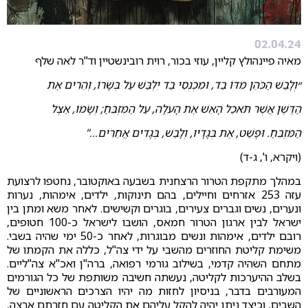
02.04.24
מאיה פיינהולץ קליין, עוזי בכור, רוית רובינשטיין וד"ר לאה שלף
״וְלָבַשׁ הַכֹּהֵן מִדּוֹ בַד, וּמִכְנְסֵי בַד יִלְבַּשׁ עַל בְּשָׂרוֹ, וְהֵרִים אֶת
הַדֶּשֶׁן אֲשֶׁר תֹּאכַל הָאֵשׁ אֶת הָעֹלָה, עַל הַמִּזְבֵּחַ; וְשָׂמוֹ, אֵצֶל
הַמִּזְבֵּחַ. וּפָשַׁט, אֶת בְּגָדָיו, וְלָבַשׁ, בְּגָדִים אֲחֵרִים..."
(ויקרא, ו', ג-ד)
במהלך מתקפת הטרור הרצחנית בשבעה באוקטובר, נחטפו לרצועת
עזה 253 אזרחים וחיילים, בהם תינוקות, ילדים, אימהות, נערות
ונערים, נשים וגברים צעירים, בוגרים וקשישים. לאחר משא ומתן בין
ישראל לבין ארגון הטרור חמאס, הושבו לישראל כ-100 חטופים,
רובם ילדים, אימהות ונשים מבוגרות, לאחר כ-50 ימי שהיה בשבי.
משימת קליטת החוזרים מהשבי על ידי צה"ל, כללה את הקמתו של
מתחם השהיה קדמי, בשילוב גורמי רפואה, ברה"ן ואכ"א צה"ליים.
בשלב ההיערכות לקליטה, נעשתה חשיבה משותפת של כל הגורמים
המעורבים בדבר, בניסיון לחזות מה יהיו הצרכים הראשוניים של
השבים, וכיצד ניתן יהיה להקל עליהם את הקליטה עם חזרתם ארצה,