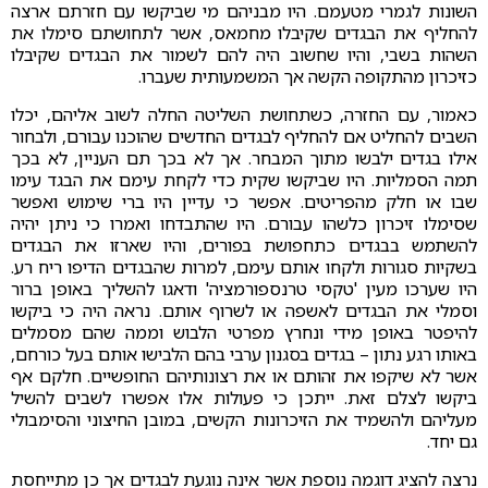
השונות לגמרי מטעמם. היו מבניהם מי שביקשו עם חזרתם ארצה
להחליף את הבגדים שקיבלו מחמאס, אשר לתחושתם סימלו את
השהות בשבי, והיו שחשוב היה להם לשמור את הבגדים שקיבלו
כזיכרון מהתקופה הקשה אך המשמעותית שעברו.
כאמור, עם החזרה, כשתחושת השליטה החלה לשוב אליהם, יכלו
השבים להחליט אם להחליף לבגדים החדשים שהוכנו עבורם, ולבחור
אילו בגדים ילבשו מתוך המבחר. אך לא בכך תם העניין, לא בכך
תמה הסמליות. היו שביקשו שקית כדי לקחת עימם את הבגד עימו
שבו או חלק מהפריטים. אפשר כי עדיין היו ברי שימוש ואפשר
שסימלו זיכרון כלשהו עבורם. היו שהתבדחו ואמרו כי ניתן יהיה
להשתמש בבגדים כתחפושת בפורים, והיו שארזו את הבגדים
בשקיות סגורות ולקחו אותם עימם, למרות שהבגדים הדיפו ריח רע.
היו שערכו מעין 'טקסי טרנספורמציה' ודאגו להשליך באופן ברור
וסמלי את הבגדים לאשפה או לשרוף אותם. נראה היה כי ביקשו
להיפטר באופן מידי ונחרץ מפרטי הלבוש וממה שהם מסמלים
באותו רגע נתון – בגדים בסגנון ערבי בהם הלבישו אותם בעל כורחם,
אשר לא שיקפו את זהותם או את רצונותיהם החופשיים. חלקם אף
ביקשו לצלם זאת. ייתכן כי פעולות אלו אפשרו לשבים להשיל
מעליהם ולהשמיד את הזיכרונות הקשים, במובן החיצוני והסימבולי
גם יחד.
נרצה להציג דוגמה נוספת אשר אינה נוגעת לבגדים אך כן מתייחסת