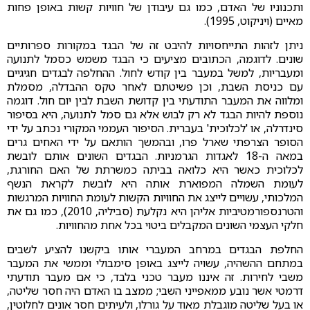
ותכנוניו של האדם, כמו גם עיבודן של חוויות קשות באופן פחות
מאיים (ויניקוט, 1995).
ניתן לזהות התייחסויות להיבט זה של הבגד במקורות ספרותיים
שונים. לדוגמה, הכתובים מציעים כי הבגד משמש כסמל לתנועה
ומעבריות, למשל במעבר בין קודש לחול. ההחלפה לבגדים חגיגיים
עם כניסת השבת, וכן פשיטתם לאחר טקס ההבדלה, מסמלת
ומלווה את המעבר התודעתי בין קדושת השבת לבין יום חול. דוגמה
נוספת להיות הבגד לא רק לבוש אלא גם סמל לתנועה, היא בסיפור
סינדרלה, או 'לכלוכית' בעברית. הסיפור העממי המקורי נכתב על ידי
הסופר הצרפתי שארל פרו, ובהמשך הותאם על ידי האחים גרים
במאה ה-18 לאגדות הגרמניות. הבגדים השונים אותם לובשת
לכלוכית כאשר היא כלואה בביתה כמשרתת של האם החורגת,
לעומת השמלה המפוארת אותה היא לובשת לקראת הנשף
המלכותי, עשויים לייצג את החוויות הקשות לעומת החוויות המרגשות
והטרנספורמטיביות אליהן היא נקלעת (סביליה, 2010), כמו גם את
חלקי העצמי השונים המקבלים ביטוי בכל אחת מהחוויות.
החלפת הבגדים במרחב המעברי אותו ביקשנו להציע לשבים
במתחם ההשהיה, עשויה לייצג באופן סימבולי וממשי את המעבר
משבי לחירות. זה איננו מעבר טכני בלבד, כי אם מעבר תודעתי
דרמטי אשר נובע ממאפייני השבי; ממצב בו האדם היה חסר שליטה,
או בעל שליטה מוגבלת מאוד על גורלו, ולעיתים חסר אונים לחלוטין,