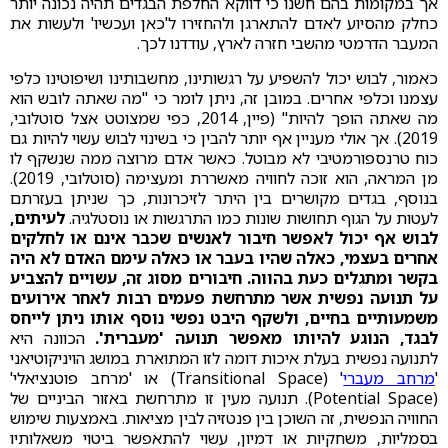
אך במקומות בהם חשנו כי דווקא החלפת הבגדים תהיה נכונה יותר
כחלק מהסיוע לאדם להתארגן ולהחזירו ל'כאן ועכשיו' ולעשות את
המעבר הדרמטי מהשבי חזרה לארץ, עודדנו לכך.
כאמור, לבוש יכול להשפיע על רגשותינו, מחשבותינו ושיפוטינו כלפי
עצמנו וכלפי אחרים. במובן זה, ניתן לומר כי "מה שאתה לובש הוא
מה שאתה הופך להיות" (פיין, 2014, כפי שמצוטט אצל סוטלובי,
2019). אך אולי מעניין אף יותר להבין כי בשינוי לבוש עשוי להיות גם
כוח טרנספורמטיבי לא מבוטל. כאשר אדם מרוצה ממה שנשקף לו
מן המראה, הוא זוכה לחוויה מאשררת ומעצימה (סוטלובי, 2019).
בנוסף, בגדים מקושרים בין היתר לזיכרונות, כך שניתן בעזרתם
לעטות על הגוף תחושות שונות כמו התרגשות או נוסטלגיה.
לעיתים,
לבוש אף יכול לאפשר חיבור לאנשים שכבר אינם או לחלקים
אחרים בעצמי, כאלה שהיו בעבר או כאלה עימם האדם לא היה
בקשר ומתגלים כעת בהווה. חיבורים מסוג זה, עשויים להצביע
על תנועה נפשית אשר מתרחשת פעמים רבות לאחר אירועים
משמעותיים בחיים, ולשקף היבט נפשי נוסף אותו ניתן לייחס
לבגד, הנוגע להיותו מאפשר תנועה 'מעברית'.
הכוונה היא
לתנועה נפשית בעלת איכות דומה לזו המתוארת במושג הויניקוטיאני
'
מרחב מעברי
' (Transitional Space) או 'מרחב פוטנציאלי'
(Potential Space). תנועה מעין זו מתרחשת באזור הביניים של
החוויה הנפשית, זה השוכן בין פנטזיה לבין מציאות. באמצעות שימוש
בסמליות, משחקיות או דמיון, עשוי להתאפשר ביטוי משאלותיו