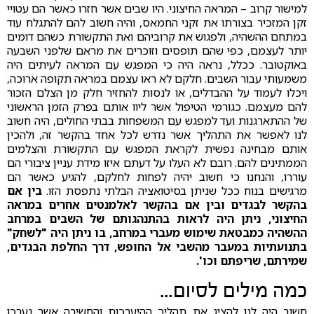
למישור קרוב – המראה החיצוני. היו שבים אשר חזרו כאשר הם עטויי
זקן המזכיר בצורתו את זקני החמאס, והיה חשוב להם להתגלח עוד
במתחם ההשהיה, ולפגוש את קרוביהם ואת התקשורת כשהם דומים
יותר לעצמם, כפי שהם תופסים וזוכרים את מראם שלפני השבעה
באוקטובר. ככלל, נראה היה כי המפגש עם המראה לעיתים היה
משמעותי עבור השבים. חלקם לא ראו עצמם במראה תקופה ארוכה,
ויכלו לעמוד על ההבדלים, או לנסות להחזיר חלק מן הצלם הזכור
להם מעצמם. כגורמי הטיפול אשר ליוו אותם בפרק הזמן הראשוני
של ההתארגנות ועד למפגש עם המשפחות בבתי החולים, היה חשוב
לנו לאפשר את התהליך אשר נדרש לכל אחד בהקשר זה, ולהכין
אותם מבחינה נפשית לקראת המפגש עם התקשורת והצלמים
הממתינים להם. רובם לא העלו על דעתם איזו מידת עניין ציבורי הם
עוררו, והנחנו כי חשוב יהיה לפחות לחלקם, להגיע כאשר הם
מרגישים בנוח ככל שניתן בסיטואציה הבלתי נתפסת הזו.
בין אם
בהקשר לבגדים ובין אם בהקשר לאלמנטים אחרים במראה
החיצוני, ניתן היה לראות בהתנהגותם של השבים במרחב
ההשהיה כמבטאת שימוש מעברי במרחב, בו ניתן היה "לשחק"
בתנועתיות במעבר מהשבי אל החופש, דרך החלפת הבגדים,
שמירתם, שריפתם וכו'.
כמה מילים לסיום...
חשוב היה לנו להציג את תהליך ההיערכות והחשיבה אשר נערכו