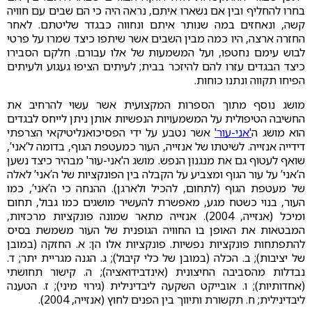
בחרו להחליף ובין אם נשארו איתם, נראה היה כי הם שבים עם חוויה
קשה, ונאחזים במה שנותר איתם ונחווה כבגדר שליטתם. לאחר
החזרה ארצה, היו כמה מבין השבים אשר שיתפו כיצד שמרו על פרטי
לבוש עימם נחטפו, ועל המשמעות של אלו עבורם. חלקם הסבירו
כיצד הבגדים עזרו להם להיזכר בבית; לעיתים הציפו געגוע ולעיתים
הפיחו תקווה ונתנו כוחות.
מושג נוסף מתוך הספרות המקצועית אשר עשוי להרחיב את
החשיבה הטיפולית על המשמעויות הנפשיות אותן ניתן לייחס לבגדים
הוא מושג ה
'אני-עור'
אשר נטבע על ידי הפסיכואנליטיקאי הצרפתי
דידייה אנזייה. לשיטתו של אנזייה, העור כמעטפת הגוף, בדומה ל’אני’,
שואף לעטוף גם את מנגנון הנפש. מושג ה'אני-עור' מבהיר כיצד נשען
ה’אני’ על עור הגוף ומצביע על הקבלה בין הפונקציות של ה’אני’ לאלה
של מעטפת הגוף (לתחום, להכיל ולארגן). ההנחה כי ה’אני’, כמו
העור, בנוי כשטח מגע, מאפשרת להעשיר מושגים כמו גבול, תחום
ומיכל (אנזייה, 2004). אנזייה מתאר שמונה פונקציות מרכזיות,
המבטאות את האופן בו החוויה הגופנית של העור משמשת בסיס
להתפתחות פונקציות נפשיות. פונקציות אלו הן: א. החזקה (במובן
של יציבות); ב. הכלה (במובן של כלי קיבול); ג. הגנה מגריית יתר; ד.
נבדלות מהסביבה החיצונית (אינדבידואציה); ה. קישור תחושתי
(אחדותיות); ו. אובייקט השקעה ליבדינילית (גירוי מיני); ז. הטענה
ליבדינילית; ח. תקשורת ותיווך בין הפנים לחוץ (אנזייה, 2004).