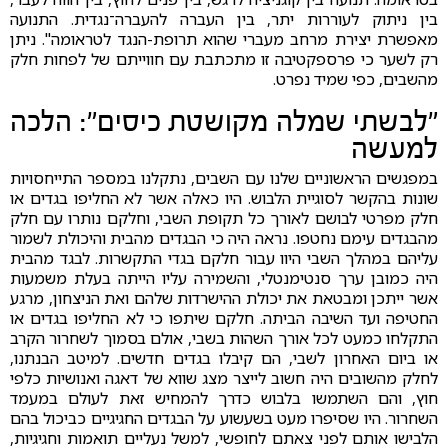
בין ניתוק לעוררות יתר, בין העברה להעברה־נגדית. התנועה
מאפשרת יצירת מרחב מעברי שהוא תרופת-הנגד לטראומה". ניתן
רק לשער כי פרספקטיבה זו מתכתבת עם חווייתם של לפחות חלק
מהשבים, כפי שמיד נפרט.
"לבשתי שמלה מקושטת כיסים": הלכה
למעשה
במפגשים הראשוניים שלנו עם השבים, נתקלנו במספר התייחסויות
שונות בהקשר לסוגיית הלבוש. היו כאלה אשר לא החליפו בגדים או
חלק מפרטי לבושם לאורך כל תקופת השבי, וחלקם נותרו עם חלק
מהבגדים עימם נחטפו. נראה היה כי הבגדים מהבית והיכולת לשמור
עליהם במהלך השבי היוו עבור חלקם בגדי התקשרות. לבגד מהבית
היה כמובן ערך סנטימנטלי, והשמירה עליו הייתה בעלת משמעות
אשר ייתכן ומבטאת את יכולת ההישרדות שלהם ואת הניצחון, מרגע
החטיפה ועד השיבה הביתה. חלקם שיתפו כי לא החליפו בגדים או
התקלחו כמעט לכל אורך השהות בשבי, אולם בסמוך לשחרור הקרב
או ביום האחרון לשבי, הם קיבלו בגדים חדשים. למיטב הבנתנו,
לחלק מהשובים היה חשוב לייצר מצג שווא של דאגה ואנושיות כלפי
חוץ, והם השתמשו בלבוש כדרך להמחיש זאת לעולם במעמד
השחרור. היו שסיפרו מעט בשעשוע על הבגדים החגיגיים כביכול בהם
הלבישו אותם לפני צאתם לחופשי, למשל נעליים תואמות וחגיגיות,