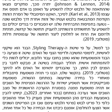
(Johnson & Lennon, 2014). יתרה מכך, מחקרים מצאו
שההתאמה של הלבוש יכולה להשפיע על האופן בו אדם תופס את
עצמו (Karl et al., 2013). לפיכך, האקט הסימבולי של הסרת הזהות
הקודמת המתבטאת בלבוש ועטיה של זהות אחרת דרך מלבוש שונה
– נטועה בתפיסות החברתיות שלנו. יש הסבורים כי בגדים יכולים גם
להשפיע על תחושותינו ורגשותינו; להעניק תחושה של קדושה, חגיגיות
ולרומם את הרוח או לחלופין ליצור תחושה של עגמומיות ודלות
(סוטלובי, 2019).
כך למשל, על פי שיטת ה-Styling Therapy, הבגד הוא שיקוף
לאישיות, לדפוסי החשיבה ולדימוי הגוף של האדם. שיטה זו מציעה כי
הבגד והמשמעויות שהוא טומן בחובו עבור הלובש, יכולים להוות כלי
להתפתחות אישית. תהליך העבודה בשיטה זו, מבקש לחבר בין
הפנים לבין החוץ, כך שהבגדים יתאימו אל האדם ולא להיפך
(סטולובי, 2019). בהקשר שלנו, הבנו כי תהיה משמעות סימבולית
מאחורי כל בחירה שתיעשה במתחם ההשהיה, משמעות
סובייקטיבית אשר תשפיע ישירות על ההרגשה הפנימית של השבים
או תהיה מושפעת ממנה. במסגרת ההערכה הראשונית של מצב
השבים אשר נערכה במתחם (בכור ואחרים, 2023ב), קיווינו להבין
באמצעות הבגדים מהן המשמעויות אותן מעניק כל אחד מהשבים
כלפי כל פריט לבוש (פרטי הלבוש עימם שבו וכן הפריטים השונים
אשר הוצעו להחלפה). אומנם כיבדנו את הבחירה של כל אחד ואחת,