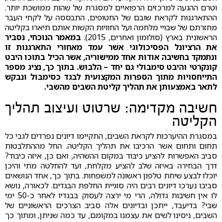
וטרם ההגעה למרכזים הרפואיים למסגרת של שהות ממושכת יותר.
ההתארגנות לקראת שובם של החטופים, התבססה על לקחי העבר
מחזרתם של שבויי מלחמה ועל החוויות הקשות אותם תיארו בקליטה
הראשונית בארץ (סולומון ואחרים, 2015).
במאמר הנוכחי, נסביר
את הרציונל הפסיכולוגי אשר עמד מאחורי התארגנות זו
ונתמקד בחשיבה אודות אחד ממישוריה, אשר הכיל בתוכו היבט
קונקרטי והיבט סימבולי גם יחד – הלבוש. בתוך כך, נציג מספר
התייחסויות מתוך הספרות המקצועית לבגד כסימבול ונבקש
לתאר באמצעותן את תהליך קליטת השבים מהשבי.
חשיבה מקדימה: שרטוט ועיצוב תהליך
הקליטה
במסגרת ההיערכות לקראת השבים, התקיימו דיונים נפרדים לגבי כל
תחום ותחום אשר הרכיבו את תהליך הקליטה. החל מההתלבטות
סביב האפשרות להציע כיבוד במקום ההשהיה, ואם כן, איזה כיבוד?
דרך הבחירה באיזה שלב להציע מקלחת, ועד להחלטה מתי והיכן
יוכלו לבצע שיחת טלפון ראשונה למשפחות. בתוך כך, אחד הנושאים
סביבו נערכו דיונים רבים היה סוגיית החלפת הבגדים. לכאורה, נושא
לו אין חשיבות גדולה, הרי מי ירצה לעסוק בבגדיו לאחר כ-50 ימי
שבי? בדיעבד, ייתכן ובדיונים אלה סביב הצרכים הראשוניים של
השבים, ניסינו לשים את עצמנו במקומם, עד כמה שניתן, ומתוך כך