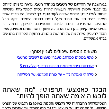
במחשבה על חווייתם של השבים במהלך השבי, נראה כי ניתן לייחס
גם לבגד איכות חווייתית העשויה להוות בסיס לפונקציות נפשיות
דומות לאלו אותן מייחס אנזייה לעור הגוף. כך למשל, היו שבים אשר
תיארו כיצד חוו את הבגד שעל גופם כהגנה היחידה, דקה ככל
שתהיה, המפרידה בינם לבינם חוטפיהם. לפיכך, נדמה כי
בסיטואציות קיצון בהן חש האדם כה חשוף, חסר אונים ומאוים, עשוי
הבגד להעניק מידת מה של תחושת מוגנות, החזקה ונפרדות בתנאים
בלתי אפשריים.
נושאים נוספים שיכולים לעניין אותך:
ο
פינוי במסוק כמרחב מעברי מעצים לשבים מהשבי
ο
אובדנות בימי מלחמת חרבות ברזל: קהילה בצו 8
ο
סלח לי ואסלח לך – על כוחה המרפא של הסליחה
הבגד כאמצעי תרפויטי: "מה שאתה
לובש הוא מה שאתה הופך להיות"
הפסיכולוגיה החברתית של הלבוש עוסקת באופן בו הלבוש של הפרט
משפיע על התנהגותו של העצמי וכן על התנהגותם של אחרים כלפיו