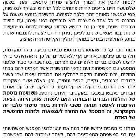
לנסות להבין את הצורך ולהציע פתרון מתאים. זאת, בשעה
שלמעשה היינו צריכים להיות פתוחים לכל תרחיש ובעיקר לגמישות,
כפי שפגשנו מאוחר יותר הלכה למעשה. החשיבה בנושא נשענה על
ההבנה כי כל אחד מהשבים הוא סובייקט בפני עצמו, עם חוויות
וצרכים שונים, ועל כן גם לנושא הלבוש עשויות להיות משמעויות
שונות עבור אנשים שונים. לפיכך, ניתן היה גם לצפות לתגובות שונות
בנוגע להחלפת הבגדים במהלך תהליך הקליטה חזרה ארצה.
רבות דובר על כך שהחטופים נחטפו מביתם בשעת בוקר מוקדמת,
חלקם עם פיג'מות, אחרים אף ללא נעליים. על כן, נראה היה כי כדאי
להציע לשבים בגדים חלופיים עם חזרתם, במחשבה כי סביר שלפני
המפגש עם המשפחות ועם גורמי התקשורת אשר המתינו להם בבתי
החולים, ירצו לפחות חלקם להחליף את הבגדים עימם שהו בשבי
לבגדים מכובדים, נקיים, חמים ונוחים, וכן, כאלה אשר משקפים
יותר את זהותם. מי העלה אז על דעתו, כי חלקם ישובו עם אותם
הבגדים שלבשו בשבעה באוקטובר ואיתם נחטפו.
משמעות נוספת
של החלפת הבגדים והבחירה האם לעשות זאת, הייתה הצעת
הזדמנות לאפשר תנועה משבי לחירות בעוד מישור מלבד זה
הקונקרטי; זה המסמל את החזרה לעצמאות ולזהות החופשית
של האדם.
הנחנו כי השבים ירגישו יותר בנוח אם יגיעו לרגע המפגש המשמעותי
עם בני המשפחה הממתינים להם, לאחר שניתנה להם האפשרות