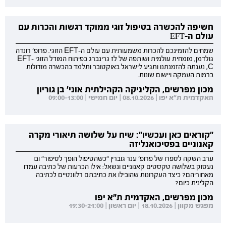
חשיפה להכשרה בטיפול זוגי ממוקד רגשות והכרות עם
עולם ה-EFT
שמחים להזמינכם להכרות משמעותית עם עולם ה-EFT הזוגי. פרופ' רונדה
גולדמן, מומחית עולמית ושותפה של לז גרינברג בפיתוח המודל הזוגי EFT-
C, נענתה להזמנתנו ותגיע לישראל באוקטובר ותלמד בהכשרה מודולות
ברמות העמקה ויישום שונות.
מכון מפרשים, הקליניקה הקהילתית אוני' בן גוריון
האקדמית ת"א יפו | 08.10.2026 | יום חמישי | 09:00-13:00
"קוראים כאן ועכשיו": שיח על שלושה תיאורי מקרה
קאנוניים בפסיכואנליזה
ערב השקה לספרו של פרופ' ענר גוברין "כשהטיפול הופך לסיפור" ובו
נעסוק בשלושה טקסטים קאנוניים ונשאל: אילו הכרעות של כתיבה עמדו
מאחוריהם? כיצד העקרונות שהובילו את כתיבתם רלוונטיים לכתיבה
הקלינית כיום?
מכון מפרשים, האקדמית ת"א יפו
מפגש מקוון | 18.10.2026 | יום ראשון | 19:30-21:00