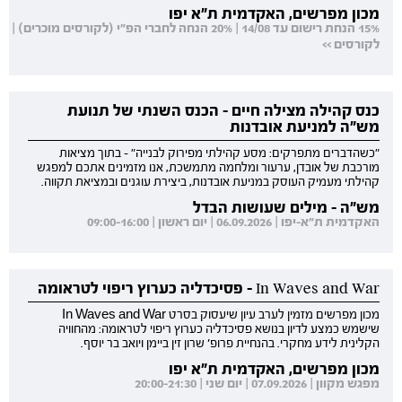
מכון מפרשים, האקדמית ת"א יפו
15% הנחת רישום עד 14/08 | 20% הנחה לחברי הפ"י (לקורסים מוכרים) |
לקורסים >>
כנס קהילה מצילה חיים - הכנס השנתי של תנועת
מש"ה למניעת אובדנות
"כשהדברים מתפרקים: מסע קהילתי מפירוק לבנייה" - בתוך מציאות
מורכבת של אובדן, ערעור ומלחמה מתמשכת, אנו מזמינים אתכם למפגש
קהילתי מעמיק העוסק במניעת אובדנות, ביצירת עוגנים ובמציאת תקווה.
מש"ה - מילים שעושות הבדל
האקדמית ת"א-יפו | 06.09.2026 | יום ראשון | 09:00-16:00
In Waves and War - פסיכדליה כערוץ ריפוי לטראומה
מכון מפרשים מזמין לערב עיון שיעסוק בסרט In Waves and War
שישמש כמצע לדיון בנושא פסיכדליה כערוץ ריפוי לטראומה: מהחוויה
הקלינית לידע מחקרי. בהנחיית פרופ' שרון זין ביימן ויואב בר יוסף.
מכון מפרשים, האקדמית ת"א יפו
מפגש מקוון | 07.09.2026 | יום שני | 20:00-21:30