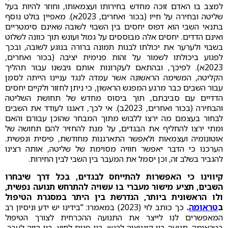
למצב בו האדם זוכה מחדש בחירותו ועצמאותו, וחוזר להיות בעל
שליטה ובחירה על חייו (בכור ואחרים, 2023א). מאפיין בולט נוסף
בתנאי השבי הוא דפוס יחסים בין השבוי לשובה שאינם סימטריים
ואינם הדדים. יחסים אלה מבוססים על גמול ועונש תוך כוונה לשלוט
בשבוי ולערער את יכולתו לבנות תמונה ברורה בנוגע לשובה, ובכך
לפגוע ביכולתו לשמור על זהות פנימית יציבה (בכור ואחרים,
2023א). לפיכך, ובהתאם לעקרונות אותם גיבשנו עבור תהליך
הקליטה, המשימה הראשונה אשר עמדה לנגד עניינו הייתה לסמן
עבור השבים כבר מרגע המפגש הראשון, כי ניתן לחזור ולקיים יחסים
הדדיים עם סביבתם, תוך ביסוס מחדש של תחושת השליטה
והבחירה (בכור ואחרים, 2023ב). אי לכך, דאגנו לעודד את השבים
לבחור בעצמם מה ירצו ללבוש מתוך המבחר שהוכן עבורם והאם
ומתי ירצו להחליף את הבגדים, על מנת להחזיר להם תחושה של
אוטונומיה ועצמאות ולאפשר התארגנות מחודשת, פיסית ונפשית.
הערכנו כי הדבר יאפשר חוויה מסוימת של שליטה, אותה רצינו
להגביר בשלב זה, וכן יסמל את המעבר בין השבי לבין החירות.
קיווינו כי האפשרות להתייחס לבגדים, בכל דרך שיבחרו
השבים, תציע מישור מעברי בו עשויה להתרחש תנועה נפשית,
ולו הראשונית ביותר, הנדרשת בין היתר במסגרת הטיפול
ב
טראומה
.
כך כותב לוי (2023) במאמרו: "בידינו יש ידע וניסיון רב
המאפשרים לנו לייצר את התנועה ההכרחית לצורך הטיפול
בטראומה. תנועה בין קוגניציה לרגש, בין פנים לחוץ, בין הווה לעבר,