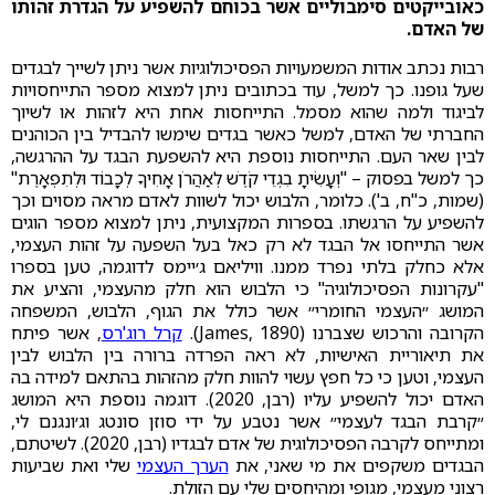
כאובייקטים סימבוליים אשר בכוחם להשפיע על הגדרת זהותו
של האדם.
רבות נכתב אודות המשמעויות הפסיכולוגיות אשר ניתן לשייך לבגדים
שעל גופנו. כך למשל, עוד בכתובים ניתן למצוא מספר התייחסויות
לביגוד ולמה שהוא מסמל. התייחסות אחת היא לזהות או לשיוך
החברתי של האדם, למשל כאשר בגדים שימשו להבדיל בין הכוהנים
לבין שאר העם. התייחסות נוספת היא להשפעת הבגד על ההרגשה,
כך למשל בפסוק – "וְעָשִׂיתָ בִגְדֵי קֹדֶשׁ לְאַהֲרֹן אָחִיךָ לְכָבוֹד וּלְתִפְאָרֶת"
(שמות, כ"ח, ב'). כלומר, הלבוש יכול לשוות לאדם מראה מסוים וכך
להשפיע על הרגשתו. בספרות המקצועית, ניתן למצוא מספר הוגים
אשר התייחסו אל הבגד לא רק כאל בעל השפעה על זהות העצמי,
אלא כחלק בלתי נפרד ממנו. וויליאם ג׳יימס לדוגמה, טען בספרו
"עקרונות הפסיכולוגיה" כי הלבוש הוא חלק מהעצמי, והציע את
המושג ״העצמי החומרי״ אשר כולל את הגוף, הלבוש, המשפחה
הקרובה והרכוש שצברנו (James, 1890).
קרל רוג'רס
, אשר פיתח
את תיאוריית האישיות, לא ראה הפרדה ברורה בין הלבוש לבין
העצמי, וטען כי כל חפץ עשוי להוות חלק מהזהות בהתאם למידה בה
האדם יכול להשפיע עליו (רבן, 2020). דוגמה נוספת היא המושג
״קרבת הבגד לעצמי״ אשר נטבע על ידי סוזן סונטג וג׳ונגנם לי,
ומתייחס לקרבה הפסיכולוגית של אדם לבגדיו (רבן, 2020). לשיטתם,
הבגדים משקפים את מי שאני, את
הערך העצמי
שלי ואת שביעות
רצוני מעצמי, מגופי ומהיחסים שלי עם הזולת.