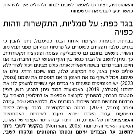
והאוטונומיה, רצינו גם לאפשר לשבים לבחור ולהחליט איך להיראות
כאשר יגיעו לפגוש את המשפחות.
בגד כפת: על סמליות, התקשרות וזהות
כפויה
בבחינת הספרות הקיימת אודות הבגד כסימבול, ניתן להבין כי
בגדים, מלבד תפקידם כשומרים על פרטיות הגוף וכן מפני תנאי מזג
האוויר, נושאים בחובם גם סימבוליקה עצומה ופונקציה תקשורתית.
כך, ניתן לחשוב על הבגד כגשר בין הגוף האנושי לבין החברה בה אנו
חיים. הבגד מדבר בשפה ויזואלית אותה כולנו מבינים ויכול לשדר ללא
מילים מאין באנו, מה המקצוע שלנו, מהו שיוכנו הדתי, גילנו או
טעמנו, ויכול לשקף גם את האופן בו אנו תופסים את עצמנו (גמפל,
2023). יש המוסיפים וטוענים כי בגדים אף עשויים להעניק לנו את
זהותנו (סטולבי, 2019). באמצעות הבגד ניתן להביע רגש, לציין
סטטוס חברתי, להשתייך לקבוצה מסוימת או לחילופין להצהיר על
מרדנות ותחושת חוסר שייכות. במובנים אלו, הלבוש הוא שפה, עמדה
ומסר (גמפל, 2023). ברמה הרפלקטיבית, לבגד עשויה להיות
משמעות עבור האדם שהיא מעבר לאיכויות האסתטיות
והפונקציונליות של הפריט, דרך חיבור עם הדימוי העצמי של האדם,
הסיפוק האישי והזיכרונות (Norman, 2005).
בהקשר לשבי, ניתן
לחשוב על הבגדים עימם נכפתו החטופים ונלקחו לשבי,