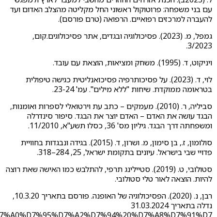
עם בני משפחה: פרוטוקול ראשוני החל מקליטה מהצלב האדום ועד
להעברה למרכזים רפואיים. הרפואה (טרם פורסם).
גמפל, מ. (2023). פסיכולוגיה ובגדים, אתר פסיכולוגים.קום,
3/2023.
ויניקוט, ד. (1995). משחק ומציאות, הוצאת עם עובד.
לוי, ד. (2023). על פסיכותרפיה פסיכואנליטית כגישה טיפולית
בטראומה ממוקדת. שיחות "ללא מילים". עמ' 23-24.
סביליה, ר. (2010). מעמקים – כתב עת וירטואלי לספרות ואומנות,
הבגד עושה את האדם – האדם יוצר את הבגד. סיפור סינדרלה
ומשפחתה דרך הבגד. גיליון מס' 36, כסלו תשע"א, 11/2010.
סולומון, ז., בן סימון, מ. ושרון, ד. (2015). בגידה ונבגדות בחוויית
פדויי שבי בישראל. עיונים בתקומת ישראל, 25, 284–318.
סטולובי, ט. (2019). סטיילינג תרפי, להתלבש כמו האישה שאת רוצה
להיות. הוצאה לאור טלי סטולובי.
רבן, נ. (2020). הפסיכולוגיה של האופנה. פורסם בתאריך 10.3.20,
נדלה בתאריך 31.03.2024
/%20%D7%A0%D7%95%D7%A2%D7%94%20%D7%A8%D7%91%D7