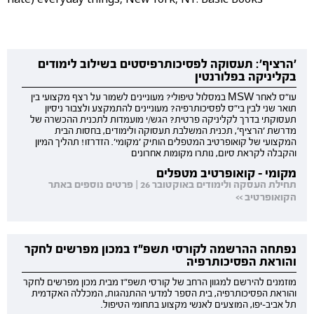
'הרציף': תעסוקה לפסיכותרפיסטים בשילוב לימודים
בקליניקה בפלורנטין
עו"ס לאחר MSW במסלול טיפולי? מעוניינים לשמור על רצף מקצועי בין
תואר שני לבין בי"ס לפסיכותרפיה? מעוניינים להתמקצע ולצבור ניסיון
תעסוקתי בדרך לקליניקה פרטית? הגש/י מועמדות לתכנית ההכשרה של
מדרשת 'הרציף', תכנית המשלבת תעסוקה ולימודים, בחסות הבית
המקצועי של קואופרטיב המטפלים הותיק 'מקומי'. הזדרזו! תהליך המיון
והקבלה לקראת סיום, נותרו מקומות אחרונים
מקומי - קואופרטיב מטפלים
תחילת העסקה ולימודים באוקטובר 26 | פרטים נוספים באתר
הקואופרטיב >>
נפתחה ההרשמה לקורסי תשפ"ז במכון מפרשים לחקר
והוראת הפסיכותרפיה
מוזמנים להירשם למגוון הרחב של קורסי תשפ"ז מבית מכון מפרשים לחקר
והוראת הפסיכותרפיה, בית הספר למדעי ההתנהגות, המכללה האקדמית
תל אביב-יפו, המוצעים לאנשי מקצוע בתחומי הטיפול.