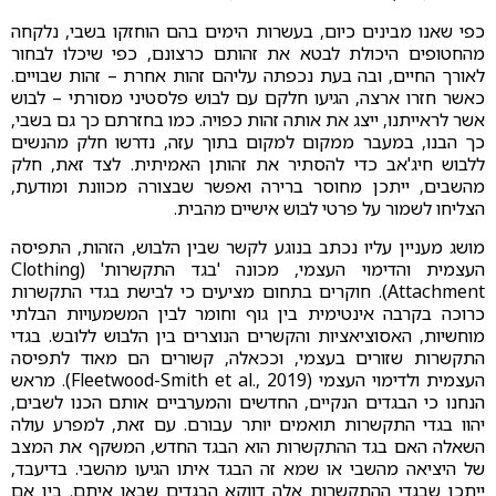
כפי שאנו מבינים כיום, בעשרות הימים בהם הוחזקו בשבי, נלקחה
מהחטופים היכולת לבטא את זהותם כרצונם, כפי שיכלו לבחור
לאורך החיים, ובה בעת נכפתה עליהם זהות אחרת – זהות שבויים.
כאשר חזרו ארצה, הגיעו חלקם עם לבוש פלסטיני מסורתי – לבוש
אשר לראייתנו, ייצג את אותה זהות כפויה. כמו בחזרתם כך גם בשבי,
כך הבנו, במעבר ממקום למקום בתוך עזה, נדרשו חלק מהנשים
ללבוש חיג'אב כדי להסתיר את זהותן האמיתית. לצד זאת, חלק
מהשבים, ייתכן מחוסר ברירה ואפשר שבצורה מכוונת ומודעת,
הצליחו לשמור על פרטי לבוש אישיים מהבית.
מושג מעניין עליו נכתב בנוגע לקשר שבין הלבוש, הזהות, התפיסה
העצמית והדימוי העצמי, מכונה 'בגד התקשרות' (Clothing
Attachment). חוקרים בתחום מציעים כי לבישת בגדי התקשרות
כרוכה בקרבה אינטימית בין גוף וחומר לבין המשמעויות הבלתי
מוחשיות, האסוציאציות והקשרים הנוצרים בין הלבוש ללובש. בגדי
התקשרות שזורים בעצמי, וככאלה, קשורים הם מאוד לתפיסה
העצמית ולדימוי העצמי (Fleetwood-Smith et al., 2019). מראש
הנחנו כי הבגדים הנקיים, החדשים והמערביים אותם הכנו לשבים,
יהוו בגדי התקשרות תואמים יותר עבורם. עם זאת, למפרע עולה
השאלה האם בגד ההתקשרות הוא הבגד החדש, המשקף את המצב
של היציאה מהשבי או שמא זה הבגד איתו הגיעו מהשבי. בדיעבד,
ייתכן שבגדי ההתקשרות אלה דווקא הבגדים שבאו איתם. בין אם