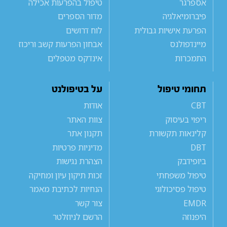
אספרגר
טיפול בהפרעות אכילה
פיברומיאלגיה
מדור הספרים
הפרעת אישיות גבולית
לוח דרושים
מיינדפולנס
אבחון הפרעות קשב וריכוז
התמכרות
אינדקס מטפלים
תחומי טיפול
על בטיפולנט
CBT
אודות
ריפוי בעיסוק
צוות האתר
קלינאות תקשורת
תקנון אתר
DBT
מדיניות פרטיות
ביופידבק
הצהרת נגישות
טיפול משפחתי
זכות תיקון עיון ומחיקה
טיפול פסיכולוגי
הנחיות לכתיבת מאמר
EMDR
צור קשר
היפנוזה
הרשם לניוזלטר