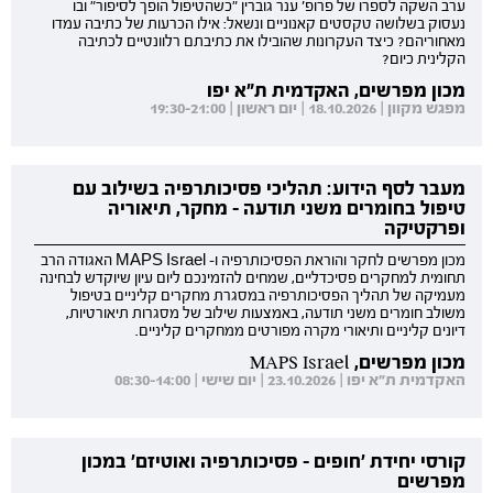
ערב השקה לספרו של פרופ' ענר גוברין "כשהטיפול הופך לסיפור" ובו
נעסוק בשלושה טקסטים קאנוניים ונשאל: אילו הכרעות של כתיבה עמדו
מאחוריהם? כיצד העקרונות שהובילו את כתיבתם רלוונטיים לכתיבה
הקלינית כיום?
מכון מפרשים, האקדמית ת"א יפו
מפגש מקוון | 18.10.2026 | יום ראשון | 19:30-21:00
מעבר לסף הידוע: תהליכי פסיכותרפיה בשילוב עם
טיפול בחומרים משני תודעה - מחקר, תיאוריה
ופרקטיקה
מכון מפרשים לחקר והוראת הפסיכותרפיה ו- MAPS Israel האגודה הרב
תחומית למחקרים פסיכדליים, שמחים להזמינכם ליום עיון שיוקדש לבחינה
מעמיקה של תהליך הפסיכותרפיה במסגרת מחקרים קליניים בטיפול
משולב חומרים משני תודעה, באמצעות שילוב של מסגרות תיאורטיות,
דיונים קליניים ותיאורי מקרה מפורטים ממחקרים קליניים.
מכון מפרשים, MAPS Israel
האקדמית ת"א יפו | 23.10.2026 | יום שישי | 08:30-14:00
קורסי יחידת 'חופים - פסיכותרפיה ואוטיזם' במכון
מפרשים