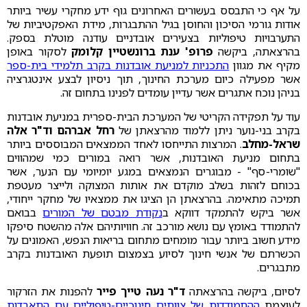
על אף כי התבסס בעשורים האחרונים גוף ידע מחקרי עשיר ביותר
אודות גורמי הסיכון והחוסן בגיל ההתבגרות, מידת האפקטיביות של
התערבויות טיפוליות בצעירים אובדניים עודנה מוטלת בספק.
בהרצאתה, ביקשה
פרופ' ענת ברונשטיין קלומק
לסקור באופן
מקיף את מגוון
התכניות למניעת אובדנות בקרב תלמידי בית-ספר
אשר מפעילה כיום מערכת החינוך, תוך ניסיון לבצע אינטגרציה
בניהן נוכח אתגרים אשר עדיין עומדים לפנינו בתחום זה.
עוד על תפקידה הקריטי של המערכת הבית-ספרית במניעת אובדנות
בקרב בני-נוער ניתן ללמוד מהרצאתן של
רחל אברהם וד"ר אלה
שראל-מחלב
. המרצות התייחסו לאחד הממצאים המבוססים ביותר
בתחום מניעת האובדנות, אשר רואה במורים כמי שמהווים
"שומרי-סף" - מבוגרים הנמצאים במגע יומיומי עם הנער, אשר
בכוחם לזהות בשלב מוקדם את אותות המצוקה ולייצר מעטפת
תמיכה מתאימה. בהרצאתן הן הציגו את ממצאיו של מחקר ייחודי,
אשר ביקש להתמקד דווקא ב
נקודת מבטם של המורים
בבואם
להתמודד באומץ עם נושא מורכב זה. חוויותיהם אלה מהשטח סיפקו
מידע חשוב ביותר עבור מומחים מתחום בריאות הנפש, האמונים על
הכשרתם של אנשי חינוך לסיוע בצמצום תופעת האובדנות בקרב
מתבגרים.
לסיום, ביקשה בהרצאתה
ד"ר נעה טייך פייר
להפנות את הזרקור
לעוצמת
ההתמודדות של צוותים חינוכיים-טיפוליים עם התאבדות