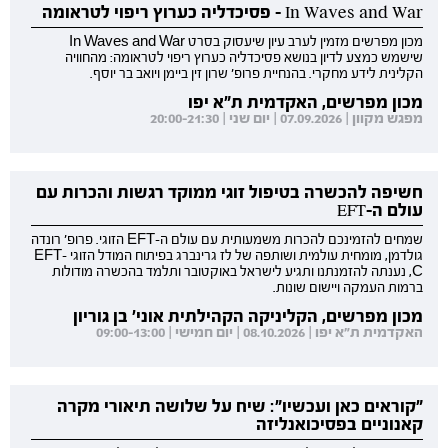
In Waves and War - פסיכדליה כערוץ ריפוי לטראומה
מכון מפרשים מזמין לערב עיון שיעסוק בסרט In Waves and War
שישמש כמצע לדיון בנושא פסיכדליה כערוץ ריפוי לטראומה: מהחוויה
הקלינית לידע מחקרי. בהנחיית פרופ' שרון זין ביימן ויואב בר יוסף.
מכון מפרשים, האקדמית ת"א יפו
מפגש מקוון | 07.09.2026 | יום שני | 20:00-21:30
חשיפה להכשרה בטיפול זוגי ממוקד רגשות והכרות עם
עולם ה-EFT
שמחים להזמינכם להכרות משמעותית עם עולם ה-EFT הזוגי. פרופ' רונדה
גולדמן, מומחית עולמית ושותפה של לז גרינברג בפיתוח המודל הזוגי EFT-
C, נענתה להזמנתנו ותגיע לישראל באוקטובר ותלמד בהכשרה מודולות
ברמות העמקה ויישום שונות.
מכון מפרשים, הקליניקה הקהילתית אוני' בן גוריון
האקדמית ת"א יפו | 08.10.2026 | יום חמישי | 09:00-13:00
"קוראים כאן ועכשיו": שיח על שלושה תיאורי מקרה
קאנוניים בפסיכואנליזה