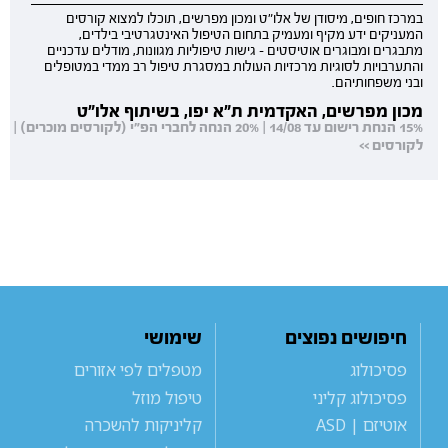
במרכז חופים, מיסודן של אלו"ט ומכון מפרשים, תוכלו למצוא קורסים
המעניקים ידע מקיף ומעמיק בתחום הטיפול האינטגרטיבי בילדים,
מתבגרים ומבוגרים אוטיסטים - גישות טיפוליות מגוונות, מודלים עדכניים
והתערבויות לסוגיות מרכזיות העולות במסגרת טיפול רב ממדי במטופלים
ובני משפחותיהם.
מכון מפרשים, האקדמית ת"א יפו, בשיתוף אלו"ט
15% הנחת רישום עד 14/08 | 20% הנחה לחברי הפ"י (לקורסים מוכרים) |
לקורסים >>
חיפושים נפוצים
שימושי
פסיכולוג
מטפלים לפי אזורים
פסיכולוג קליני
טיפול מוזל
אוטיזם | ASD
קליניקות להשכרה