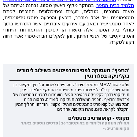
תלמיד בבית הספר
. במחקר מקיף ראשון מסוגו, נבחנה נטייתם של
מאות מחנכים, מנהלים, יועצים ופסיכולוגיים חינוכיים לפתח
סימפטומים של אבל מורכב, דיכאון והפרעה פוסט-טראומתית,
לאחר מפגש ישיר וכואב עם אירועים אובדניים אשר התרחשו בתוך
כותלי בית הספר. אלה נקשרו הן לסגנון ההתמודדות הייחודי
והסובייקטיבי של אנשי החינוך, והן לאקלים הבית-ספרי אשר היווה
רקע למקרה.
'הרציף': תעסוקה לפסיכותרפיסטים בשילוב לימודים
בקליניקה בפלורנטין
עו"ס לאחר MSW במסלול טיפולי? מעוניינים לשמור על רצף מקצועי בין
תואר שני לבין בי"ס לפסיכותרפיה? מעוניינים להתמקצע ולצבור ניסיון
תעסוקתי בדרך לקליניקה פרטית? הגש/י מועמדות לתכנית ההכשרה של
מדרשת 'הרציף', תכנית המשלבת תעסוקה ולימודים, בחסות הבית
המקצועי של קואופרטיב המטפלים הותיק 'מקומי'. הזדרזו! תהליך המיון
והקבלה לקראת סיום, נותרו מקומות אחרונים
מקומי - קואופרטיב מטפלים
תחילת העסקה ולימודים באוקטובר 26 | פרטים נוספים באתר
הקואופרטיב >>