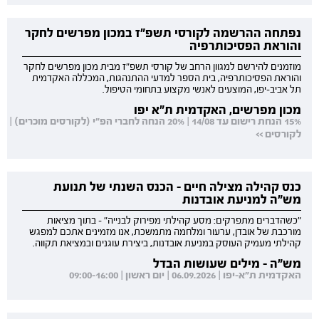
נפתחה ההרשמה לקורסי תשפ"ז במכון מפרשים לחקר
והוראת הפסיכותרפיה
מוזמנים להירשם למגוון הרחב של קורסי תשפ"ז מבית מכון מפרשים לחקר
והוראת הפסיכותרפיה, בית הספר למדעי ההתנהגות, המכללה האקדמית
תל אביב-יפו, המוצעים לאנשי מקצוע בתחומי הטיפול.
מכון מפרשים, האקדמית ת"א יפו
15% הנחת רישום עד 14/08 | 20% הנחה לחברי הפ"י (לקורסים מוכרים) |
לקורסים >>
כנס קהילה מצילה חיים - הכנס השנתי של תנועת
מש"ה למניעת אובדנות
"כשהדברים מתפרקים: מסע קהילתי מפירוק לבנייה" - בתוך מציאות
מורכבת של אובדן, ערעור ומלחמה מתמשכת, אנו מזמינים אתכם למפגש
קהילתי מעמיק העוסק במניעת אובדנות, ביצירת עוגנים ובמציאת תקווה.
מש"ה - מילים שעושות הבדל
האקדמית ת"א-יפו | 06.09.2026 | יום ראשון | 09:00-16:00