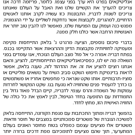
אנליטיקאים בפרט היא ערך בפני עצמו. כלומר, פריזמה דרכה אנו
צריכים להעריך את הקשיים שלנו ואת האבל על העולם שאנחנו
צריכים לשנות. לדבריו, התבוננות כזו עשויה לקרב אותנו לאנשים
הדחויים, למהגרים, לקבוצות אשר נדחקות לשוליים על ידי ההגמוניה.
מפגש כנה ועמוק עם הפגיעות שלנו, מאפשר לנו להבין טוב יותר את
האנושיות הרחבה אשר כולנו חלק ממנה.
בדברי סיכום נוספים, הציעה מרגרט ג' בלאק התייחסות מקיפה
ומעמיקה לחוויותיה מקבוצות הדיון וההרצאות אשר התקיימו בכנס.
בפתח דבריה אמרה כי אל מול מצב העולם הנוכחי, אנו עומדים בפני
השאלה מה יש לנו, כפסיכואנליטיקאים התייחסותיים, להציע; והאם
אנחנו רוצים להציע את זה. את ההדהוד לזה, טענה בלאק, אפשר
לראות בדינמיקת חיפוש השקט סביב השיח על נושאים פוליטיים או
סוציו-תרבותיים. אותו שקט שנראה כי מחפשים אחריו או משתמשים
בו כדרך להעמיד פנים שהחוויה לא נוגעת בנו. שקט המקושר לחרדות
עמוקות של השמדה והרס עצמי. לדבריה, קיים הבדל מאוד גדול בין
התמודדות עם התופעה בחדר הטיפול, לבין לאמץ את כל כולה של
החוויה האישית הזו, מחוץ לחדר.
בהמשך דבריה ומתוך התכתבות עם מגפת הקורונה, התייחסה בלאק
למשיכה הגוברת של משטרים סמכותניים במצבים של חוסר וודאות.
משטרים אלו מציעים עצמם כמפלט בטוח מחוסר האונים בעולם
המתערער, תוך שהם מציעים לתומכיהם מפת דרכים ברורה יותר