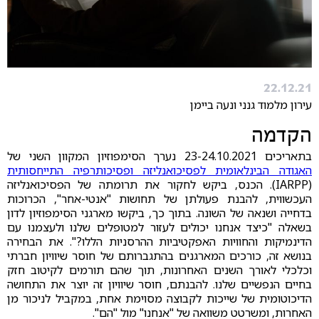
22.12.21
עירון מלמוד גנני ונעה ביימן
הקדמה
בתאריכים 23-24.10.2021 נערך הסימפוזיון המקוון השני של
האגודה הבינלאומית לפסיכואנליזה ופסיכותרפיה התייחסותית
(IARPP). הכנס, ביקש לחקור את תרומתה של הפסיכואנליזה
העכשווית, להבנת פעולתן של תחושות "אנטי-אחר", הכרוכות
בדחייה ושנאה של השונה. בתוך כך, ביקשו מארגני הסימפוזיון לדון
בשאלה "כיצד אנחנו יכולים לעזור למטופלים שלנו ולעצמנו עם
הדינמיקות והחוויות האפקטיביות ההרסניות הללו?". את הבחירה
בנושא זה, כורכים המארגנים בהתגברותם של חוסר שיוויון חברתי
וכלכלי לאורך השנים האחרונות, תוך שהם תורמים לקיטוב חזק
בחיים הנפשיים שלנו. להבנתם, חוסר שיוויון זה יוצר את התחושה
הדיכוטומית של שייכות לקבוצה מסוימת אחת, במקביל לניכור מן
האחרות, ומשרטט משוואה של "אנחנו" מול "הם".