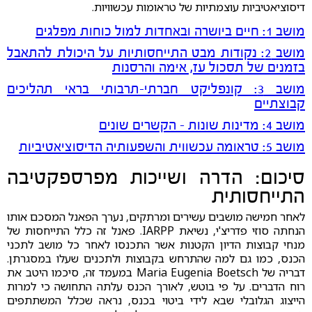
דיסוציאטיביות עוצמתיות של טראומות עכשוויות.
מושב 1: חיים ביושרה ובאחדות למול כוחות מפלגים
מושב 2: נקודות מבט התייחסותיות על היכולת להתאבל
בזמנים של תסכול עז, אימה והרסנות
מושב 3: קונפליקט חברתי-תרבותי בראי תהליכים
קבוצתיים
מושב 4: מדינות שונות - הקשרים שונים
מושב 5: טראומה עכשווית והשפעותיה הדיסוציאטיביות
סיכום: הדרה ושייכות מפרספקטיבה
התייחסותית
לאחר חמישה מושבים עשירים ומרתקים, נערך הפאנל המסכם אותו
הנחתה סוזי פדריצ'י, נשיאת IARPP. פאנל זה כלל התייחסות של
מנחי קבוצות הדיון הקטנות אשר התכנסו לאחר כל מושב לתכני
הכנס, כמו גם למה שהתרחש בקבוצות ולתכנים שעלו במסגרתן.
דבריה של Maria Eugenia Boetsch במעמד זה, סיכמו היטב את
רוח הדברים. על פי בוטש, לאורך הכנס עלתה התחושה כי למרות
הייצוג הגלובלי שבא לידי ביטוי בכנס, נראה שכלל המשתתפים