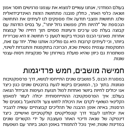
בעולם המודרני, אנחנו עשויים למצוא את עצמנו מרגישים חוסר אמון
ושנאה כלפי האחר, כחלק מובנה מתחושת הזהות האינדיבידואלית
שלנו. תחושות ומצבי תודעה אלו מספקים לנו לעיתים את התחושה
הנכספת של "להיות חלק ממשהו גדול יותר", על בסיס הזדהות עם
קבוצה בעלת סט ערכים ורעיונות מסוים תוך דחייה של קבוצות
אחרות. מארגני הכנס הנוכחי ביקשו לטעון כי תחושה זו היא שברירית
ביותר, וכי לעיתים קרובות היא גם מוליכה אותנו שולל. יחד עם זאת,
התמקמות עצמית נפשית שכזו, הכרוכה בתוקפנות והתנגדות לשינוי,
משתמרת גם כיוון שהיא פועלת בשירותן של פונקציות ויסות-עצמי
שונות.
חמישה מושבים, חמש פרדיגמות
במסגרת הכנס, 5 מושבים שונים התייחסו לנושא, דרך פרספקטיבות
מגוונות. בתוך כך, המושבים ביקשו לגעת בהיבטים שונים כגון כיצד
אנו יכולים לחיות ביושר ואחדות למול תנועת העימות והבידול הגואה
בעולם; איך הפרספקטיבה ההתייחסותית יכולה לעזור למאמץ
הקלינאי השואף לקדם את היכולת לחוש צער ולהתאבל בזמנים של
הרסנות; באיזה אופן ההבנה של תהליכים קבוצתיים עשויה להגביר
את יכולתנו לעבוד דרך קונפליקטים קולקטיביים ואישיים; כיצד
דינמיקה של שנאה ודיכוי האחר מעוצבת על ידי הקשרים שונים
במדינות שונות; ואיך נוכל להתמודד באופן הטוב ביותר עם השפעות