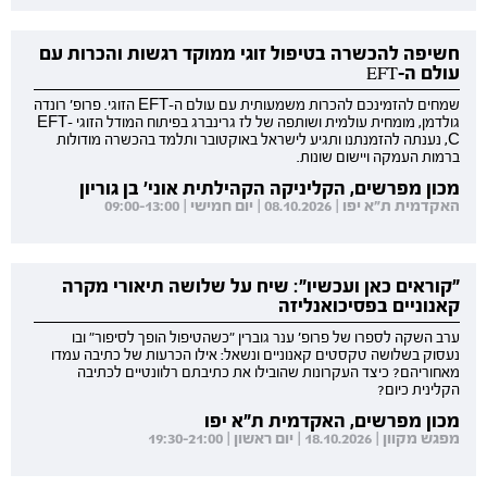
חשיפה להכשרה בטיפול זוגי ממוקד רגשות והכרות עם
עולם ה-EFT
שמחים להזמינכם להכרות משמעותית עם עולם ה-EFT הזוגי. פרופ' רונדה
גולדמן, מומחית עולמית ושותפה של לז גרינברג בפיתוח המודל הזוגי EFT-
C, נענתה להזמנתנו ותגיע לישראל באוקטובר ותלמד בהכשרה מודולות
ברמות העמקה ויישום שונות.
מכון מפרשים, הקליניקה הקהילתית אוני' בן גוריון
האקדמית ת"א יפו | 08.10.2026 | יום חמישי | 09:00-13:00
"קוראים כאן ועכשיו": שיח על שלושה תיאורי מקרה
קאנוניים בפסיכואנליזה
ערב השקה לספרו של פרופ' ענר גוברין "כשהטיפול הופך לסיפור" ובו
נעסוק בשלושה טקסטים קאנוניים ונשאל: אילו הכרעות של כתיבה עמדו
מאחוריהם? כיצד העקרונות שהובילו את כתיבתם רלוונטיים לכתיבה
הקלינית כיום?
מכון מפרשים, האקדמית ת"א יפו
מפגש מקוון | 18.10.2026 | יום ראשון | 19:30-21:00