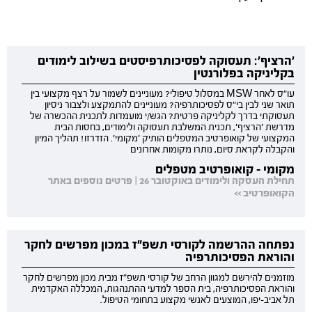
'הרציף': תעסוקה לפסיכותרפיסטים בשילוב לימודים
בקליניקה בפלורנטין
עו"ס לאחר MSW במסלול טיפולי? מעוניינים לשמור על רצף מקצועי בין
תואר שני לבין בי"ס לפסיכותרפיה? מעוניינים להתמקצע ולצבור ניסיון
תעסוקתי בדרך לקליניקה פרטית? הגש/י מועמדות לתכנית ההכשרה של
מדרשת 'הרציף', תכנית המשלבת תעסוקה ולימודים, בחסות הבית
המקצועי של קואופרטיב המטפלים הותיק 'מקומי'. הזדרזו! תהליך המיון
והקבלה לקראת סיום, נותרו מקומות אחרונים
מקומי - קואופרטיב מטפלים
תחילת העסקה ולימודים באוקטובר 26 | פרטים נוספים באתר
הקואופרטיב >>
נפתחה ההרשמה לקורסי תשפ"ז במכון מפרשים לחקר
והוראת הפסיכותרפיה
מוזמנים להירשם למגוון הרחב של קורסי תשפ"ז מבית מכון מפרשים לחקר
והוראת הפסיכותרפיה, בית הספר למדעי ההתנהגות, המכללה האקדמית
תל אביב-יפו, המוצעים לאנשי מקצוע בתחומי הטיפול.