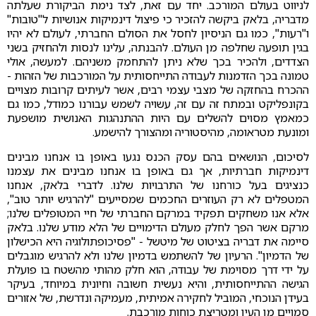
לניווט בעולם המורכב. יחד עם זאת, לצד נימת הביקורת שעלתה
מדבריה, בלאק ביקשה להזכיר כי פיצול דינמיקות אנושיות ל"טובות"
ו"רעות", כמו גם הניסיון לחסל את הסולם החברתי, לעולם לא יהיו
בגין תופעה שחלפה מן העולם. להבנתה, עלינו לנסות ולהחזיק בשני
הצדדים, ולהכיר בכך שלא ניתן להתחמק משניהם. למעשה, אולי
טמונה בכך הזדמנות לעבודה התייחסותית על המורכבות של הזהות -
ההכרח בהחזקה של מצבי עצמי רבים, אשר לעיתים קרובות מצויים
בקונפליקט ובמתח זה עם זה, עשויה לשמש עבורנו כמודל, כמו גם
כמאמץ מסוים להשלים עם היות ההתנהגות האנושית מושפעת
ומונעת מטראומה, מהיסטוריה ומהצורך להישמע.
לסיכום, הנושאים בהם עסק הכנס נגעו באופן בו אנחנו מבינים
דינמיקות חברתיות, אך גם באופן בו אנחנו מבינים את עצמנו
כנציגים בעל כורחנו של התרבויות שלנו. לדברי בלאק, אנחנו
המטפלים לא רק העוזרים החכמים שמסייעים "להרגיש יותר טוב",
אלא אנו משחקים תפקיד במרקם החברתי של חיי המטופלים שלנו;
מרקם אשר הפך לחלק מעולם הדימויים של הלא מודע שלנו. בלאק
סיימה את דבריה בציטוט של מיטשל - "פסיכופתולוגיה היא הכישלון
של הדמיון". הרעיון של להשתמש בדמיון שלנו ולא להרגיש מוגבלים
על ידי דרך מסוימת של עבודה, הוא חלק מהותי מהשטח בו פועלת
הגישה ההתייחסותית, והיא נעשית חשובה וחיונית במיוחד, בעיקר
בעידן הנוכחי, המוביל לחקירה אמיתית, מעמיקה ונדרשת, של אזורים
סמויים מן העין ומטריצת כוחות מורכבת.