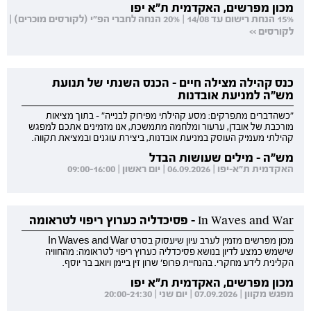
מכון מפרשים, האקדמית ת"א יפו
15% הנחת רישום עד 14/08 | 20% הנחה לחברי הפ"י (לקורסים מוכרים) |
לקורסים >>
כנס קהילה מצילה חיים - הכנס השנתי של תנועת
מש"ה למניעת אובדנות
"כשהדברים מתפרקים: מסע קהילתי מפירוק לבנייה" - בתוך מציאות
מורכבת של אובדן, ערעור ומלחמה מתמשכת, אנו מזמינים אתכם למפגש
קהילתי מעמיק העוסק במניעת אובדנות, ביצירת עוגנים ובמציאת תקווה.
מש"ה - מילים שעושות הבדל
האקדמית ת"א-יפו | 06.09.2026 | יום ראשון | 09:00-16:00
In Waves and War - פסיכדליה כערוץ ריפוי לטראומה
מכון מפרשים מזמין לערב עיון שיעסוק בסרט In Waves and War
שישמש כמצע לדיון בנושא פסיכדליה כערוץ ריפוי לטראומה: מהחוויה
הקלינית לידע מחקרי. בהנחיית פרופ' שרון זין ביימן ויואב בר יוסף.
מכון מפרשים, האקדמית ת"א יפו
מפגש מקוון | 07.09.2026 | יום שני | 20:00-21:30