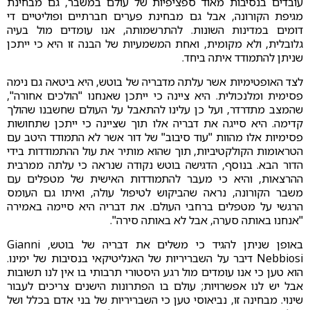
עובדים בנסיבות מאוד ספציפיות של עולם במשבר, גם מבחינת
מגיפת הקורונה, אבל גם מבחינת פערים חברתיים ופוליטיים די
דומים במדינות השונות. להתרשמותה, אנו עומדים מול בעיה
גלובלית, ולא מקומית, ואחת המשמעיות של הבנה זו היא כי ייתכן
שניתן להתמודד איתה ביחד.
לצד האופטימיות אשר עלתה מדבריה של בוטש, היא ביטאה גם נימה
פסימית ומלנכולית. היא ציינה כי ייתכן שאנחנו "הולכים אחורה",
שהמצב מתדרדר, ועל כן עלינו להתאבל על העולם שחשבנו שהולך
קדימה. היא סייגה את דבריה אלו תוך שציינה כי ייתכן שתחושות
פסימיות אלו מהוות "עוד סיבוב" של דור אשר לא התמודד היטב עם
הטראומות הקולקטיביות, תוך שהוא מותיר את עול ההתמודדות בידי
הדור הבא. בנוסף, הדגישה בוטש נקודה שנראה כי עלתה ממרבית
ההרצאות, והיא כי מעבר להתמודדות האישית של מטפלים עם
משבר הקורונה, נראה שהביקוש לטיפול עולה, ואיתו גם העומס
הרגשי על מטפלים ברחבי העולם. את דבריה היא סיימה באמירה
"אנחנו באותה סערה, אבל לא באותה סירה".
באופן שניתן להגיד כי משלים את דבריה של בוטש, Gianni
Nebbiosi דיבר על השבריריות של האנליטיקאי בנסיבות של ימינו.
הוא טען כי אנו עומדים מול רגע היסטורי תרבותי בו אין לנו תשובות
אבל יש לנו אפשרויות; עולם בו הפתרונות הישנים צריכים לעבור
שינוי. מבחינה זו, נביאוסי טען כי השבריריות של בני אדם בכלל ושל