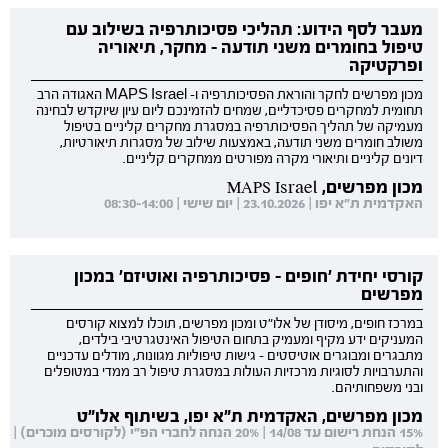
מעבר לסף הידוע: תהליכי פסיכותרפיה בשילוב עם
טיפול בחומרים משני תודעה - מחקר, תיאוריה
ופרקטיקה
מכון מפרשים לחקר והוראת הפסיכותרפיה ו- MAPS Israel האגודה הרב
תחומית למחקרים פסיכדליים, שמחים להזמינכם ליום עיון שיוקדש לבחינה
מעמיקה של תהליך הפסיכותרפיה במסגרת מחקרים קליניים בטיפול
משולב חומרים משני תודעה, באמצעות שילוב של מסגרות תיאורטיות,
דיונים קליניים ותיאורי מקרה מפורטים ממחקרים קליניים.
מכון מפרשים, MAPS Israel
האקדמית ת"א יפו | 23.10.2026 | יום שישי | 08:30-14:00
קורסי יחידת 'חופים - פסיכותרפיה ואוטיזם' במכון
מפרשים
במרכז חופים, מיסודן של אלו"ט ומכון מפרשים, תוכלו למצוא קורסים
המעניקים ידע מקיף ומעמיק בתחום הטיפול האינטגרטיבי בילדים,
מתבגרים ומבוגרים אוטיסטים - גישות טיפוליות מגוונות, מודלים עדכניים
והתערבויות לסוגיות מרכזיות העולות במסגרת טיפול רב ממדי במטופלים
ובני משפחותיהם.
מכון מפרשים, האקדמית ת"א יפו, בשיתוף אלו"ט
15% הנחת רישום עד 14/08 | 20% הנחה לחברי הפ"י (לקורסים מוכרים) |