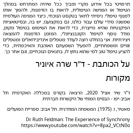
תרפויטי בכל אירוע מקרי ומביך ככל שיהיה המתרחש במהלך
הטיפול או הפגישה הטיפולית, לראות בו הזדמנות, ולהפוך אותו
למנוף טיפולי. ניסיתי לתאר בטקסט הנוכחי, כיצד המגיפה העולמית
שמשנה סדרי עולם עבור כולנו, גם במקצוענו, יש בה, ובסיטואציות
הפיקנטיות שהיא מייצרת, כדי לראות את השימוש בטיפול מקוון,
מודל נוסף לטיפול הקונבנציונלי, המזמן הזדמנות להמצאה
ויצירתיות. אני בהחלט רוצה לעודד מטפלים אינדיבידואלים ומטפלים
זוגיים ומשפחתיים, להפעיל השפעתם האוהבת והאיכפתית, כדי
להציע טיפול טוב למי שהוא נחוץ לו, בתנאים הנוכחיים, וגם אחר כך.
על הכותבת - ד"ר שרה איוניר
מקורות
ד"ר שיר אציל 2020, הרצאה בקורס במכללה האקדמית תל
אביב-יפו - הבסיס המוחי של היקשרות חברתית.
סאטיר, ו. (1975). המשפחה המודרנית. תל אביב: ספריית הפועלים.
Dr. Ruth Feldman: The Experience of Synchrony
https://www.youtube.com/watch?v=8pa2_VCtN0o