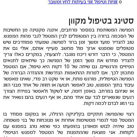
ο
זוגיות וטיפול זוגי בעיתות לחץ ומשבר
סטינג בטיפול מקוון
הפגישה המשותפת במספר מרחבים, איננה מקטינה מן החשיבות
של הסכמה ברורה בין המטופלים לבין המטפל לגבי מהות המפגש.
טוב להגדיר מועד ומשך זמן ברור לפגישה. שמעתי ממודרכים שיש
מטופלים שמפגש ארוך מול מחשב מעייף אותם, אולי גם את
המטפל, כי הדבר דורש ריכוז מוגבר. להצעתי, במקרים כאלו צריך
להגדיר מחדש את משך הזמן של הפגישה כך שיתאים לתנאים
הפיזיים והרגשיים. גם שיחה של 10 דקות היא טיפול, אם המטפל
מתכוון לכך. אם למרות ההתאמות הנדרשות וההגדרה הברורה של
הפגישה הטיפולית, מורגש מתח, או אי שקט רב מדי, שאינו מאפשר
עיבוד בתוך המפגש, טוב לאפשר תנועה או תזוזה של אחד מבני הזוג
או שניהם במרחב. באופן דומה, יש לשקול ולאפשר במידת הצורך
רגעים שנשארים לבד עם אחד מהם, או אף רגעים בהם נשאיר את
בני הזוג לבדם לכמה דקות.
רצוי שהפגישה תתקיים בקליניקה הרגילה, או במקום מסודר בו
המטפל פנוי לגמרי ממשימות אחרות או מנוכחות של בני משפחה.
טוב שיהיה לבוש ומאורגן בהופעתו כפי שהוא נוהג במפגש עם
לקוחות. אני מוצאת שההתפנות של המטפל למפגש הטיפולי