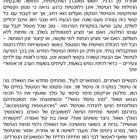
אחרת מן הרגיל; חשש מאובדן האינטימיות; תחושה שהבעיות
הרגילות של הטיפול, אינן רלוונטיות כרגע. נראה כי מגוון הקשיים
שהתקופה והטיפול המקוון מעלים הוא רחב, אך יש לעבוד עם כל
קושי כזה בצורה מעט שונה. אם הבעיה היא שבני הזוג אינם יכולים
לשלם, עקב פגיעה במקורות הפרנסה - טוב שכל מטפל יקבל עם
עצמו החלטה, האם אני מציע למטופלים בשלב זה שיחות ללא
תשלום, האם אני מציע הנחות למי שקשה, או קיצור זמן הפגישה –
הכל לפי היכולת האישית של המטפל. כאשר האפשרויות הללו נדונות
ומתקבלות בגלוי, והן חלק מן החוזה הטיפולי החדש, אין בכך הפרעה
לטיפול. אם הבעיה קשורה בקושי למצוא זמן, בפרט לזוגות עם ילדים
צעירים – כדאי להיות גמיש בשעות, לעיתים בשעות הערב זה אפשרי
יותר.
הקשיים האחרים, המתוארים לעיל, פותחים מחדש את השאלה מה
זה טיפול, במקרה זה טיפול זוגי, ומה מקומו של המטפל בחיים של
הזוג. מילטון אריקסון סיפר סיפור על מלך שאסף את כל חכמי
הנפש ושאל: "מהו טיפול נפשי?" וכשתמצתו את תשובותיהם
המלומדות הגיעו להגדרה שטיפול הוא: "accessing resources",
בתרגום חופשי: פתיחת הגישה למשאבים של האדם. כשהמשיך
המלך ושאל, כיצד משיגים זאת? יצאה בת קול ואמרה: "תקשורת
אנושית". ברוח זו, כשאני ממשיכה את השאלה כלפי מהות הטיפול
הזוגי, בפרט בימים אלו, מעבר לשיטה זו או אחרת, אומר שהטיפול
הזוגי שואף לאפשר לבני הזוג פתיחה הדדית של המשאבים הנפרדים,