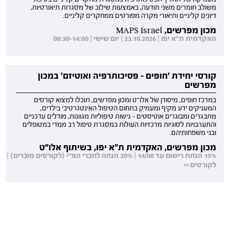
משולב חומרים משני תודעה, באמצעות שילוב של מסגרות תיאורטיות,
דיונים קליניים ותיאורי מקרה מפורטים ממחקרים קליניים.
מכון מפרשים, MAPS Israel
האקדמית ת"א יפו | 23.10.2026 | יום שישי | 08:30-14:00
קורסי יחידת 'חופים - פסיכותרפיה ואוטיזם' במכון
מפרשים
במרכז חופים, מיסודן של אלו"ט ומכון מפרשים, תוכלו למצוא קורסים
המעניקים ידע מקיף ומעמיק בתחום הטיפול האינטגרטיבי בילדים,
מתבגרים ומבוגרים אוטיסטים - גישות טיפוליות מגוונות, מודלים עדכניים
והתערבויות לסוגיות מרכזיות העולות במסגרת טיפול רב ממדי במטופלים
ובני משפחותיהם.
מכון מפרשים, האקדמית ת"א יפו, בשיתוף אלו"ט
15% הנחת רישום עד 14/08 | 20% הנחה לחברי הפ"י (לקורסים מוכרים) |
לקורסים >>