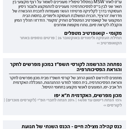
עו"ס לאחר MSW במסלול טיפולי? מעוניינים לשמור על רצף מקצועי בין
תואר שני לבין בי"ס לפסיכותרפיה? מעוניינים להתמקצע ולצבור ניסיון
תעסוקתי בדרך לקליניקה פרטית? הגש/י מועמדות לתכנית ההכשרה של
מדרשת 'הרציף', תכנית המשלבת תעסוקה ולימודים, בחסות הבית
המקצועי של קואופרטיב המטפלים הותיק 'מקומי'. הזדרזו! תהליך המיון
והקבלה לקראת סיום, נותרו מקומות אחרונים
מקומי - קואופרטיב מטפלים
תחילת העסקה ולימודים באוקטובר 26 | פרטים נוספים באתר
הקואופרטיב >>
נפתחה ההרשמה לקורסי תשפ"ז במכון מפרשים לחקר
והוראת הפסיכותרפיה
מוזמנים להירשם למגוון הרחב של קורסי תשפ"ז מבית מכון מפרשים לחקר
והוראת הפסיכותרפיה, בית הספר למדעי ההתנהגות, המכללה האקדמית
תל אביב-יפו, המוצעים לאנשי מקצוע בתחומי הטיפול.
מכון מפרשים, האקדמית ת"א יפו
15% הנחת רישום עד 14/08 | 20% הנחה לחברי הפ"י (לקורסים מוכרים) |
לקורסים >>
כנס קהילה מצילה חיים - הכנס השנתי של תנועת