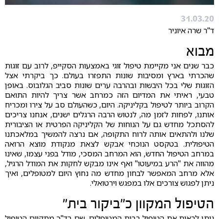
31.03.20
ד"ר שרה איוניר
מבוא
כבר שנים אני מקיימת טיפול זוגי באמצעות הסקייפ, לרוב עם זוגות
שהכרתי בארץ ומסיבות שונות התפזרו בעולם. כך ביקרתי אצל
הזוגות שלי בכל היבשות ובהרבה ערים שונות סביב הגלובוס. באופן
טבעי, ראיתי את המדיום הזה כמרחב אשר צריך להיות התואם
הקרוב ביותר לטיפול בקליניקה. היום, כשהעולם סב על צירו ומכריח
אותנו, לפחות לזמן מה, לנטוש הרבה הרגלים ישנים, אנחנו צריכים
להסתכל מחדש גם על הנוחות של הקליניקה הפרטית או הציבורית
שלנו ולהתאים אותה לרוח התקופה, אם נרצה להמשיך במלאכתנו
הטיפולית. בטקסט הנוכחי אבקש לצאת מנקודת מוצא הרואה
במרחב הטיפול החדש, הוא המרחב המסכי, מודל בפני עצמו, שאינו
מהווה את "הרע במיעוטו" ואף אינו מבקש לחקות את המודל הרגיל,
אלא מרחב המאפשר לבחון מחדש מה נחוץ היום למטופלים, ואיך
ניתן לפגוש צורכים אלו במפגש וירטואלי.
הטיפול המקוון כ"ביקור בית"
ניתן לראות את הטיפול בבית המטופלים, שם בד"כ מתקיים הטיפול