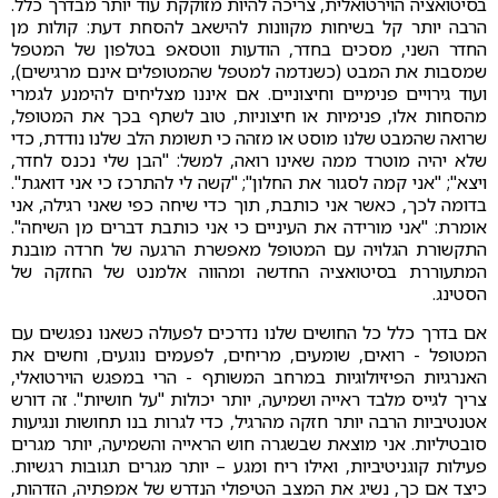
בסיטואציה הוירטואלית, צריכה להיות מזוקקת עוד יותר מבדרך כלל.
הרבה יותר קל בשיחות מקוונות להישאב להסחת דעת: קולות מן
החדר השני, מסכים בחדר, הודעות ווטסאפ בטלפון של המטפל
שמסבות את המבט (כשנדמה למטפל שהמטופלים אינם מרגישים),
ועוד גירויים פנימיים וחיצוניים. אם איננו מצליחים להימנע לגמרי
מהסחות אלו, פנימיות או חיצוניות, טוב לשתף בכך את המטופל,
שרואה שהמבט שלנו מוסט או מזהה כי תשומת הלב שלנו נודדת, כדי
שלא יהיה מוטרד ממה שאינו רואה, למשל: "הבן שלי נכנס לחדר,
ויצא"; "אני קמה לסגור את החלון"; "קשה לי להתרכז כי אני דואגת".
בדומה לכך, כאשר אני כותבת, תוך כדי שיחה כפי שאני רגילה, אני
אומרת: "אני מורידה את העיניים כי אני כותבת דברים מן השיחה".
התקשורת הגלויה עם המטופל מאפשרת הרגעה של חרדה מובנת
המתעוררת בסיטואציה החדשה ומהווה אלמנט של החזקה של
הסטינג.
אם בדרך כלל כל החושים שלנו נדרכים לפעולה כשאנו נפגשים עם
המטופל - רואים, שומעים, מריחים, לפעמים נוגעים, וחשים את
האנרגיות הפיזיולוגיות במרחב המשותף - הרי במפגש הוירטואלי,
צריך לגייס מלבד ראייה ושמיעה, יותר יכולות "על חושיות". זה דורש
אטנטיביות הרבה יותר חזקה מהרגיל, כדי לגרות בנו תחושות ונגיעות
סובטיליות. אני מוצאת שבשגרה חוש הראייה והשמיעה, יותר מגרים
פעילות קוגניטיביות, ואילו ריח ומגע – יותר מגרים תגובות רגשיות.
כיצד אם כך, נשיג את המצב הטיפולי הנדרש של אמפתיה, הזדהות,