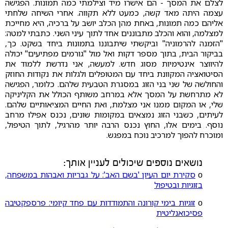
לצלם את המסך - הם אישרו מיד וצילמתי כמה תמונות. הפגישה
עצמה היתה מאד קשה, כמעט ללא תקווה. אחרי השיחה שלחתי
אליהם כמה תמונות, באחת מהן הכלב יושב על ברכיה, היא מחייכת
למצלמה, והוא והכלב מתבוננים אחד לתוך עיני השני. כתבתי למטה:
"הזמנה להרמוניה" וביקשתי שיתבוננו בתמונות ביחד בשקט. כך,
בביקור הבית, בתוך מספר דקות ואל מול "גורמים מפתיעים" יכולה
להיווצר אינטימיות מסוג חדש. למעשה, אני נדרשת ללמוד את
הסיטואציה המקוונת ביחד עם המטופלים ולגלות את נקודות החוזק
והחולשה של שני בני הזוג במסגרת הטבעית שלהם. כלומר, הפגישה
לא מתרחשת על המסך אלא במרחב משותף הכולל את הקליניקה
שלי, או המקום ממנו אני מצלמת, ואת החיים המציאותיים שלהם.
לעיתים, כשבני הזוג נמצאים במקומות שונים, נכנס אפילו מרחב
נוסף. בימים אלו, החוץ נכנס הרבה יותר מהרגיל, לתוך הטיפול,
ומוכרח להפוך למרכיב נוכח במפגש.
נושאים נוספים שיכולים לעניין אותך:
ο
סקירת יום העיון 'בשם האב': על גבריות ואבהות במשפחה,
בזוגיות ובטיפול
ο
זוגיות בימי קורונה והתמודדות עם פחד קיומי: פרספקטיבה
פסיכואנליטית