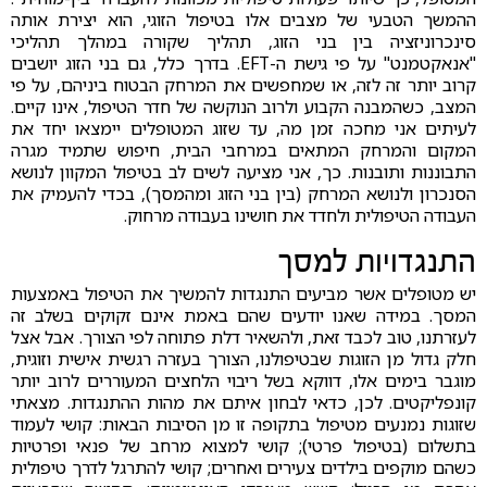
ההמשך הטבעי של מצבים אלו בטיפול הזוגי, הוא יצירת אותה
סינכרוניזציה בין בני הזוג, תהליך שקורה במהלך תהליכי
"אנאקטמנט" על פי גישת ה-EFT. בדרך כלל, גם בני הזוג יושבים
קרוב יותר זה לזה, או שמחפשים את המרחק הבטוח ביניהם, על פי
המצב, כשהמבנה הקבוע ולרוב הנוקשה של חדר הטיפול, אינו קיים.
לעיתים אני מחכה זמן מה, עד שזוג המטופלים יימצאו יחד את
המקום והמרחק המתאים במרחבי הבית, חיפוש שתמיד מגרה
התבוננות ותובנות. כך, אני מציעה לשים לב בטיפול המקוון לנושא
הסנכרון ולנושא המרחק (בין בני הזוג ומהמסך), בכדי להעמיק את
העבודה הטיפולית ולחדד את חושינו בעבודה מרחוק.
התנגדויות למסך
יש מטופלים אשר מביעים התנגדות להמשיך את הטיפול באמצעות
המסך. במידה שאנו יודעים שהם באמת אינם זקוקים בשלב זה
לעזרתנו, טוב לכבד זאת, ולהשאיר דלת פתוחה לפי הצורך. אבל אצל
חלק גדול מן הזוגות שבטיפולנו, הצורך בעזרה רגשית אישית וזוגית,
מוגבר בימים אלו, דווקא בשל ריבוי הלחצים המעוררים לרוב יותר
קונפליקטים. לכן, כדאי לבחון איתם את מהות ההתנגדות. מצאתי
שזוגות נמנעים מטיפול בתקופה זו מן הסיבות הבאות: קושי לעמוד
בתשלום (בטיפול פרטי); קושי למצוא מרחב של פנאי ופרטיות
כשהם מוקפים בילדים צעירים ואחרים; קושי להתרגל לדרך טיפולית