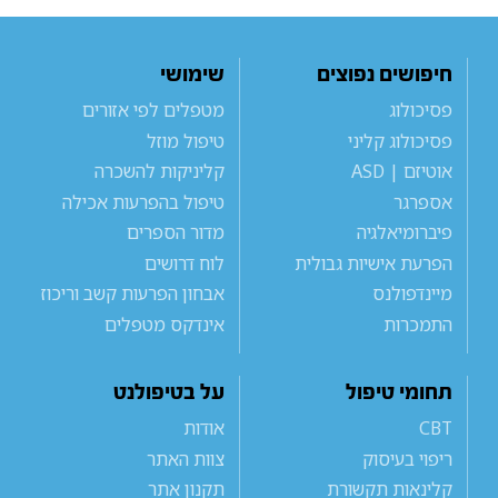
חיפושים נפוצים
שימושי
פסיכולוג
מטפלים לפי אזורים
פסיכולוג קליני
טיפול מוזל
אוטיזם | ASD
קליניקות להשכרה
אספרגר
טיפול בהפרעות אכילה
פיברומיאלגיה
מדור הספרים
הפרעת אישיות גבולית
לוח דרושים
מיינדפולנס
אבחון הפרעות קשב וריכוז
התמכרות
אינדקס מטפלים
תחומי טיפול
על בטיפולנט
CBT
אודות
ריפוי בעיסוק
צוות האתר
קלינאות תקשורת
תקנון אתר