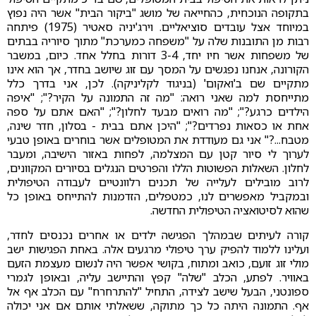
בתקופה הנוכחית, כהחייאה של מושג "ביקור הבית" אשר היה נפוץ
במיוחד אצל עובדים סוציאליים. וירג'יניה סאטיר (1975) פיתחה
רבות מן התובנות שלה על "משפחה כמערכת" מתוך סיוריה בבתים
של משפחות אשר חיו יחד, 3-4 דורות בחלל אחד. כיום, במשבר
הקורונה, אנחנו נפגשים על המסך עם זוג שיושב בחדר, אך הוא אינו
מתקיים שם ב'ואקום' (בניגוד לקליניקה). לכן, אני בדרך כלל
מתייחסת למה שאני רואה: "מה זה התמונה על הקיר?"; "איפה
הילדים כרגע?"; "מה רואים מבעד לחלון?"; "האם אתם על ספה
אחת או כסאות נפרדים?"; "היכן אתם בבית - בסלון, חדר שינה,
מטבח...?" אני גם מעודדת את המטופלים אשר בוחרים באופן טבעי
לערוך לי סיור קטן עם המצלמה, לפחות באזור הישיבה, ומעבר
לחלון. השאלות הפשוטות הללו והפרטים הנגלים בסיורים המקוונים,
לרוב מובילים לעלייה של תכנים רלוונטיים לעבודה הטיפולית
ובמקביל מאפשרים לנו, כמטפלים, הזדמנות להתייחס באופן כל
שהוא לסיטואציה הטיפולית החדשה.
קורה לעיתים שבמהלך הפגישה ילדים או אחרים נכנסים לחדר,
ועלינו ללמוד להפיק ערך טיפולי מרגעים אלה. באחת הפגישות ישב
מולי זוג זועם, כואב ומתוח, בקושי אפשר היה לנשום מעצמת הזעם
באוויר. לפתע, הכלב "שלה" קפץ והתיישב עליה, ובאופן לגמרי
ספונטני, הבעל שישב לצידה, התחיל "להתרחרח" עם הכלב אף אל
אף. התמונה היתה כל כך מתוקה, ששאלתי אותם אם אני יכולה