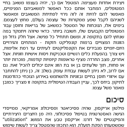
ויצירת אחדות מעצימה. המטפל אם כך, יהיה בעצמו משאב בחיי
המטופלים, המחבר אותם ככל האפשר למשאביהם הפנימיים,
מאפשר להם להיות זה לזה גירוי לפתיחת המשאבים ומאפשר
לשניהם לקבל שפע ממקורות של עוצמה בעולם, מחוץ לעצמם.
בימים אלו, הנוכחות של המטפל כמשאב של בריאות וחוסן עבור
המטופלים הקבועים שלו, חשובה ביותר. כדאי שיזהה ויתמקד במה
שנחוץ להם בתקופה זו, ומשם תתחיל כל פגישה. אצל חלק גדול מן
הזוגות המצויים ברמות קונפליקט חזקות - המתחים והגירויים
היום-יומיים מגבירים את הקונפליקטים לעיתים עד רמת אלימות,
ויש צורך בהפעלת כלים רגשיים וטכניקות ויסות אישיות וזוגיות. אצל
אחרים, מצב החרדה מציף טראומות קיומיות קודמות, מוכרות יותר
או פחות, תוך שלעתים בן או בת הזוג אינם יכולים להכיל זאת. גם
אם לרוב, לא ניתן לעשות עבודת עומק בשלב זה, כן ניתן להתחבר
עם איזורי חוסן בחיים ובזוגיות ולהשתמש באירוע הנוכחי כהזדמנות
לתיקון. ביחס לכך, עניין העבודה הטיפולית בתקופה זו מצריך כמובן
מאמר משל עצמו.
סיכום
מילטון אריקסון, שהיה פסיכיאטר ופסיכולוג אמריקאי, ממייסדי
הגישה האסטרטגית בטיפול פסיכולוגי, היה מן היוצרים היצירתיים
והפיקנטיים של דורנו. אריקסון טבע את המושג "utilization"
שמשמעותו הפקת תועלת. הוא התכוון שהמטפל צריך לעשות שימוש