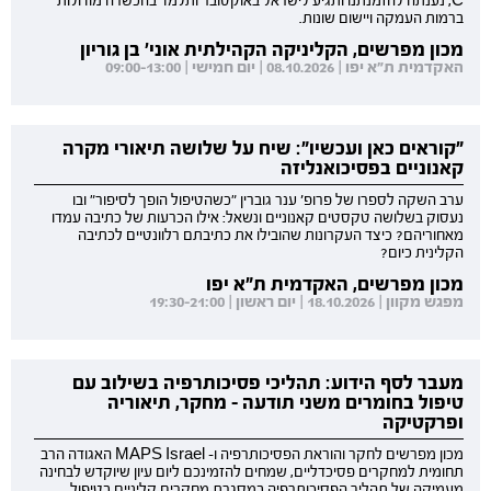
C, נענתה להזמנתנו ותגיע לישראל באוקטובר ותלמד בהכשרה מודולות
ברמות העמקה ויישום שונות.
מכון מפרשים, הקליניקה הקהילתית אוני' בן גוריון
האקדמית ת"א יפו | 08.10.2026 | יום חמישי | 09:00-13:00
"קוראים כאן ועכשיו": שיח על שלושה תיאורי מקרה
קאנוניים בפסיכואנליזה
ערב השקה לספרו של פרופ' ענר גוברין "כשהטיפול הופך לסיפור" ובו
נעסוק בשלושה טקסטים קאנוניים ונשאל: אילו הכרעות של כתיבה עמדו
מאחוריהם? כיצד העקרונות שהובילו את כתיבתם רלוונטיים לכתיבה
הקלינית כיום?
מכון מפרשים, האקדמית ת"א יפו
מפגש מקוון | 18.10.2026 | יום ראשון | 19:30-21:00
מעבר לסף הידוע: תהליכי פסיכותרפיה בשילוב עם
טיפול בחומרים משני תודעה - מחקר, תיאוריה
ופרקטיקה
מכון מפרשים לחקר והוראת הפסיכותרפיה ו- MAPS Israel האגודה הרב
תחומית למחקרים פסיכדליים, שמחים להזמינכם ליום עיון שיוקדש לבחינה
מעמיקה של תהליך הפסיכותרפיה במסגרת מחקרים קליניים בטיפול