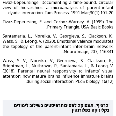
Fivaz-Depeursinge, Documenting a time-bound, circular
view of hierarchies: a microanalysis of parent-infant
dyadic interaction. Fam Process. 1991 Mar;30(1):101-20
Fivaz-Depeursing, E. and Corboz-Warney, A. (1999) The
Primary Triangle. USA: Basic Books.
Santamaria, L., Noreika, V., Georgieva, S., Clackson, K.,
Wass, S., & Leong, V. (2020). Emotional valence modulates
the topology of the parent-infant inter-brain network.
NeuroImage, 207, 116341.
Wass, S. V., Noreika, V., Georgieva, S., Clackson, K.,
Brightman, L., Nutbrown, R., Santamaria, L., & Leong, V.
(2018). Parental neural responsivity to infants’ visual
attention: how mature brains influence immature brains
during social interaction. PLoS biology, 16(12).
'הרציף': תעסוקה לפסיכותרפיסטים בשילוב לימודים
בקליניקה בפלורנטין