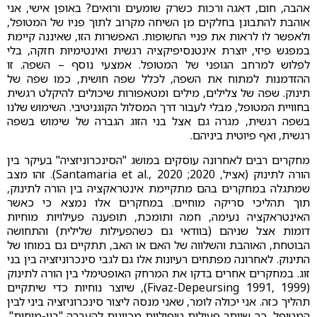
אהבה, חום, דאגה ורכות כשרק שומעים ורואים? באופן אישי, אני
אוהבת להתבונן בחלקים מן השיחה מקרוב לתוך פניו של המטופל,
ולאפשר לו לראות את פניי החשופות. האפשרות הזו, שאיננה קיימת
במפגש פיזי, יוצרת אינטנסיפיקציה רגשית ואינטימיות חזקה, בלי
לפלוש למרחב הגופני של המטופל. אמצעי נוסף – השפה. זו
ההזדמנות למתוח את השפה, לכלל שפה חושית, כמו שפה של
תינוק. שפה של צלילים, מילים ומטאפורות שיכולים להיקלט רגשית
בחוויית המטופל, מבלי לעבור דרך המסלול הקוגניטיבי. השימוש שלנו
בשפה רגשית, מגרה גם אצל בני הזוג הגברה של שימוש בשפה
רגשית, ואף פיוטית ביניהם.
מחקרים רבים לאחרונה עוסקים במושג "הסינכרוניזציה" בעיקר בין
הורה לתינוק (אציל, 2020; Santamaria et al., 2020). זהו מצב
שמתגלה במחקרים בהם מתקיימת אינטראקציה בין הורה לתינוק,
תוך תהליכי סריקה מוחיים. במחקרים אלו נמצא כי כאשר
האינטראקציה נעימה, חמה ותומכת, תופענה פעילויות מוחיות
דומות אצל שניהם (בוודאי גם כשהפעילות שלילית) והתחושה
הבוטחת, האוהבת והשלווה של האם או האב, תתקיים גם במוחו של
התינוק. לאחרונה מפתחים רעיונות אלו גם לגבי סינכרוניזציה בין בני
זוג. במחקרים אחרים בדקו את המרחק האופטימלי בין הורה לתינוק
(Fivaz-Depeursing 1991, 1999), שיוצר נוחיות כדי שיתקיים
תהליך כזה. אני יכולה לומר, שאני מנסה ליצור סינכרוניזציה ביני לבין
המטופל, כך שיותר פעולות טיפוליות מכוונות להעברה "בין-מוחית".