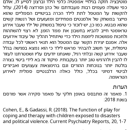
מוטיבציה חזקה בגילויי אמפטיה כלפי הילד וברצון לסייע לו, אולם
כפי שעולה פעמים רבות מעבודתם של כהן וסרדצה (2014), עלול
להקשות על המטפל לתת לילד הכרה בביטויים הסמליים שהוא
מייצר במשחק של אלמנטים מפחידים ומזעזעים ושל רגשות קשים
שהוא מבטא. כמו כן, יש לזכור כי טיפול במשחק של ילד שעבר אירוע
טראומטי חייב להביא בחשבון את ממד הזמן. לא רצוי להשתהות
ולחכות ממושכות ליוזמת הילד כדי שיתחיל תהליך של עיבוד אירועים
אלה. אמנם יצירת הקשר עם המטפל הוא תנאי ראשוני לכל עבודה
טיפולית, אך חשוב להבהיר מראש לילד כי הוא נמצא בפגישה בגלל
שעבר אירוע קשה ובלתי רגיל, שאנחנו יודעים עליו ושמטרתנו לעזור
לו להבין ולהרגיש טוב יותר בעקבותיו. מיקוד זה בא לידי ביטוי בצורה
בולטת יותר בנוכחות ההורים וגם בהימצאות צעצועים ואביזרים
לביטוי דמיוני בכלל, כולל כאלה הרלבנטיים סמלית לאירוע
הטראומה.
הערות
1. מאמר זה מתבסס באופן חלקי על מאמר סקירה אשר פורסם
בשנת 2018:
Cohen, E., & Gadassi, R. (2018). The function of play for
coping and therapy with children exposed to disasters
and political violence. Current Psychiatry Reports, 20, 1-7