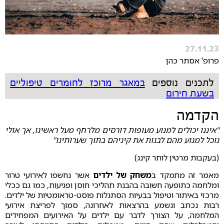
27.11.23
פרופ' אסתר כהן
לתכנים נוספים
במאגר מרוכז לחומרים טיפוליים
בשעת חירום
הקדמה
"איננו יכולים למנוע מעופות דורסים מלרחף מעל ראשינו, אך אולי
נוכל למנוע מהם לבנות את קיניהם בתוך שערותינו"
(בעקבות מרטין לותר קינג)
מאמר זה מתמקד ב
משחק של ילדים
אשר נחשפו לאירועי טרור
ומלחמה כתופעה חשובה בהבנת תהליכי חוסן ופגיעות, כמו גם ככלי
מרכזי באיתור וטיפול בבעיות הסתגלות פוסט-טראומטיות של ילדים.
רבות נכתב ונשמע בהרצאות לאחרונה, סמוך לפריצת אירועי
המלחמה, על הצורך לדבר עם ילדים על האירועים המפחידים