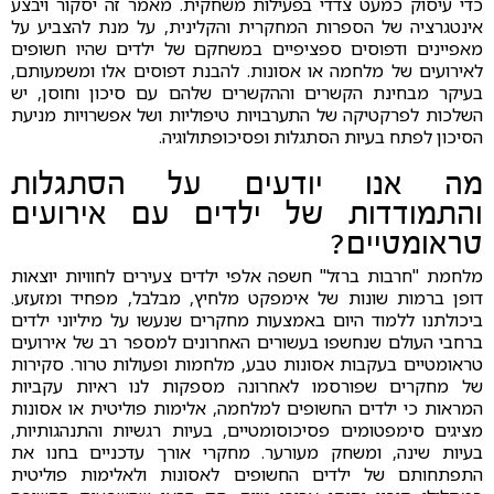
כדי עיסוק כמעט צדדי בפעילות משחקית. מאמר זה יסקור ויבצע
אינטגרציה של הספרות המחקרית והקלינית, על מנת להצביע על
מאפיינים ודפוסים ספציפיים במשחקם של ילדים שהיו חשופים
לאירועים של מלחמה או אסונות. להבנת דפוסים אלו ומשמעותם,
בעיקר מבחינת הקשרים וההקשרים שלהם עם סיכון וחוסן, יש
השלכות לפרקטיקה של התערבויות טיפוליות ושל אפשרויות מניעת
הסיכון לפתח בעיות הסתגלות ופסיכופתולוגיה.
מה אנו יודעים על הסתגלות
והתמודדות של ילדים עם אירועים
טראומטיים?
מלחמת "חרבות ברזל" חשפה אלפי ילדים צעירים לחוויות יוצאות
דופן ברמות שונות של אימפקט מלחיץ, מבלבל, מפחיד ומזעזע.
ביכולתנו ללמוד היום באמצעות מחקרים שנעשו על מיליוני ילדים
ברחבי העולם שנחשפו בעשורים האחרונים למספר רב של אירועים
טראומטיים בעקבות אסונות טבע, מלחמות ופעולות טרור. סקירות
של מחקרים שפורסמו לאחרונה מספקות לנו ראיות עקביות
המראות כי ילדים החשופים למלחמה, אלימות פוליטית או אסונות
מציגים סימפטומים פסיכוסומטיים, בעיות רגשיות והתנהגותיות,
בעיות שינה, ומשחק מעורער. מחקרי אורך עדכניים בחנו את
התפתחותם של ילדים החשופים לאסונות ולאלימות פוליטית