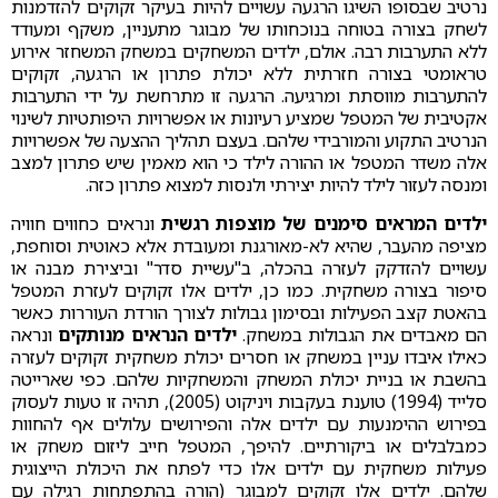
נרטיב שבסופו השיגו הרגעה עשויים להיות בעיקר זקוקים להזדמנות
לשחק בצורה בטוחה בנוכחותו של מבוגר מתעניין, משקף ומעודד
ללא התערבות רבה. אולם, ילדים המשחקים במשחק המשחזר אירוע
טראומטי בצורה חזרתית ללא יכולת פתרון או הרגעה, זקוקים
להתערבות מווסתת ומרגיעה. הרגעה זו מתרחשת על ידי התערבות
אקטיבית של המטפל שמציע רעיונות או אפשרויות היפותטיות לשינוי
הנרטיב התקוע והמורבידי שלהם. בעצם תהליך ההצעה של אפשרויות
אלה משדר המטפל או ההורה לילד כי הוא מאמין שיש פתרון למצב
ומנסה לעזור לילד להיות יצירתי ולנסות למצוא פתרון כזה.
ילדים המראים סימנים של מוצפות רגשית
ונראים כחווים חוויה
מציפה מהעבר, שהיא לא-מאורגנת ומעובדת אלא כאוטית וסוחפת,
עשויים להזדקק לעזרה בהכלה, ב"עשיית סדר" וביצירת מבנה או
סיפור בצורה משחקית. כמו כן, ילדים אלו זקוקים לעזרת המטפל
בהאטת קצב הפעילות ובסימון גבולות לצורך הורדת העוררות כאשר
הם מאבדים את הגבולות במשחק.
ילדים הנראים מנותקים
ונראה
כאילו איבדו עניין במשחק או חסרים יכולת משחקית זקוקים לעזרה
בהשבת או בניית יכולת המשחק והמשחקיות שלהם. כפי שארייטה
סלייד (1994) טוענת בעקבות ויניקוט (2005), תהיה זו טעות לעסוק
בפירוש ההימנעות עם ילדים אלה והפירושים עלולים אף להחוות
כמבלבלים או ביקורתיים. להיפך, המטפל חייב ליזום משחק או
פעילות משחקית עם ילדים אלו כדי לפתח את היכולת הייצוגית
שלהם. ילדים אלו זקוקים למבוגר (הורה בהתפתחות רגילה עם