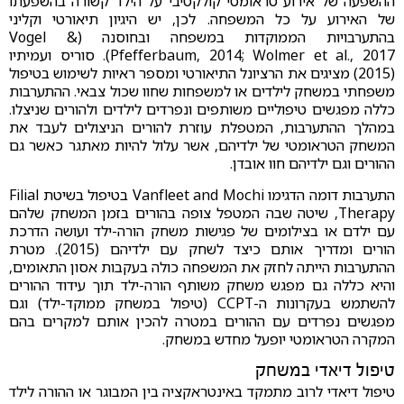
ההשפעה של אירוע טראומטי קולקטיבי על הילד קשורה בהשפעתו
של האירוע על כל המשפחה. לכן, יש היגיון תיאורטי וקליני
בהתערבויות הממוקדות במשפחה ובחוסנה (Vogel &
Pfefferbaum, 2014; Wolmer et al., 2017). סוריס ועמיתיו
(2015) מציגים את הרציונל התיאורטי ומספר ראיות לשימוש בטיפול
משפחתי במשחק לילדים או למשפחות שחוו שכול צבאי. ההתערבות
כללה מפגשים טיפוליים משותפים ונפרדים לילדים ולהורים שניצלו.
במהלך ההתערבות, המטפלת עוזרת להורים הניצולים לעבד את
המשחק הטראומטי של ילדיהם, אשר עלול להיות מאתגר כאשר גם
ההורים וגם ילדיהם חוו אובדן.
התערבות דומה הדגימו Vanfleet and Mochi בטיפול בשיטת Filial
Therapy, שיטה שבה המטפל צופה בהורים בזמן המשחק שלהם
עם ילדם או בצילומים של פגישות משחק הורה-ילד ועושה הדרכת
הורים ומדריך אותם כיצד לשחק עם ילדיהם (2015). מטרת
ההתערבות הייתה לחזק את המשפחה כולה בעקבות אסון התאומים,
והיא כללה גם מפגש משחק משותף הורה-ילד תוך עידוד ההורים
להשתמש בעקרונות ה-CCPT (טיפול במשחק ממוקד-ילד) וגם
מפגשים נפרדים עם ההורים במטרה להכין אותם למקרים בהם
המקרה הטראומטי יופעל מחדש במשחק.
טיפול דיאדי במשחק
טיפול דיאדי לרוב מתמקד באינטראקציה בין המבוגר או ההורה לילד