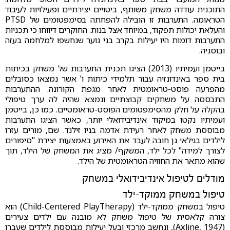
התוכנית עודדה משחק משותף, ביטויים יצירתיים ופעילויות לעיבוד
הטראומה. התערבות זו הובילה להפחתה בסימפטומים של PTSD
והעלאת יכולות תפקוד, במיוחד אצל בנות. החוקרים דיווחו כי תכניות
התערבות דומות היו יעילות בקרב בני נוער שנחשפו למלחמה בעזה
ובוסניה.
בייטמן ועמיתיו (2013) הציגו תכנית התערבות של משחק בכיתות
בית ספר באינדונזיה עבור תלמידי כיתות ו' אשר נמצאו כסובלים
מהפרעה פוסט-טראומטית לאחר מגפת הקורונה. ההתערבות
התבססה על משחקים קבוצתיים ונמצא שהיה לה ערך טיפולי
בהקלה על חלק מהסימפטומים הפוסט-טראומטיים. כמו כן, בייטמן
ועמיתיו נקטו במיקוד אינדיבידואלי יותר, כאשר הציגו התערבות
מבוססת משחק לאחר רעידת אדמה בניו זילנד. שם, מורים עזרו
לילדים בגילאי גן חובה לעבד את האירוע באמצעות יצירת "סיפורים
לצורך למידה" לכל ילד, המשקף/ מציג את המשחק של הילד, תוך
שהוא מתאר את החוויה הטראומטית של הילד.
מודלים לטיפול אינדיבידואלי במשחק
טיפול במשחק ממוקד-ילד
טיפול במשחק ממוקד-ילד (Child-Centered PlayTherapy) הוא
צורה קלאסית של טיפול משחק לא מובנה עם ילדים צעירים
(Axline, 1947), ונחשב מרכזי ובעל יעילות מבוססת לילדים שעברו