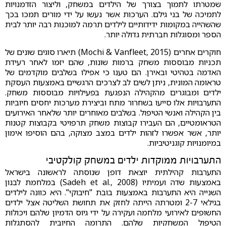
שמטרתו לתמוך בצורך של הילדים במשחק, וליצור הזדמנויות
לתמיכה של בני גילם. הערכות אשר נעשו על ידי מורים תמכו בכך
שהשהייה במקומות ידידותיים לילדים תרמה למוכנות רבה יותר לבית
הספר ומסוגלות חברתית גדולה יותר.
חוקרים אחרים (Mochi & Vanfleet, 2015) תיארו סוגים שונים של
תכניות מבוססות משחק ברמות שונות, שהם יזמו לאחר רעידת
האדמה בטהיטי ובאירן. הם טענו כי אפילו בשלבים מוקדמים של
טראומה המונית, ניתן לשים לב לצרכים הרגשיים באמצעות העסקת
ילדים ומבוגרים מהקהילה הנפגעת בפעילויות מבוססות משחק.
התערבויות אלו סייעו בשחרור מתח וביצירת מערכות יחסים חיוביות
בין הקהילה ואנשי הטיפול. בשלבים מאוחרים יותר שלאחר האירועים
הטראומטיים, הם העבירו קבוצות משחק תרפויטי בקבוצות קטנות
יותר, אשר אפשרו לזהות ילדים במצב מצוקה, בהם הוסיפו אימון
במיומנויות קוגניטיביות.
התערבויות ממוקדות ילדים במשחק קולקטיבי
התערבות קהילתית יוצאת דופן שנוסתה לראשונה בישראל
באמצעות שדה ועמיתיו (Sadeh et al., 2008) במלחמת לבנון
השנייה היא התערבות באמצעות בובת "חיבוקי". היא כוונה לילדים
בגילאי 2-7 ומטרתה הייתה לחזק את תחושת השליטה אצל ילדים
החשופים לאירועי מלחמה ועקירה על ידי גיוס הדמיון שלהם ויכולות
הטיפול המשחקיות שלהם. התרומה החיובית להסתגלות