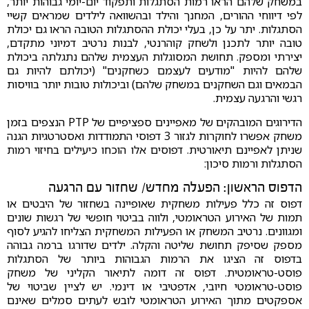
במשחק שלהם הראו רמות הסתגלות ותפקוד יום-יומי גבוהות יותר,
לפי דיווחי ההורים, המחנך והילד ובהשוואה לילדים שמראים קשיי
הסתגלות. יתר על כן, בעלי יכולת ההסתגלות הטובה הראו גם יכולת
טובה יותר לתכנן ולשחק קוהרנטי, לבנות נרטיב דמיוני מתקדם,
יצירתי ומספק. תחושת המסוגלות העצמית שלהם נתגלתה ביכולת
שלהם להיות "מודעים לעצמם כשחקנים" (יכולתם להיות גם
הבמאים וגם השחקנים במשחק שלהם) וביכולות טובות יותר בוויסות
רגשי והרגעה עצמית.
הדירוגים המובהקים של מאפיינים ספציפיים של PTP הנצפים בזמן
משחק אפשרו לחוקרות לגזור 3 דפוסי התמודדות ואסטרטגיות הגנה
שניתן לאפיינם תיאורטית. דפוסים אלו הוכחו כיעילים בחיזוי רמות
הסתגלות ורמות סיכון:
הדפוס הראשון: הפעלה מחדש/ שחזור עם הרגעה
דפוס זה כלל פעילות משחקית שאופיינה בשחזור של היבטים או
תמות של האירוע הטראומטי, ולווה בביטוי חופשי של רגשות שונים
ומגוונים. נרטיב המשחק או הפעילות המשחקית הצליחו להגיע לסוף
מספק שסיפק תחושת שליטה והקלה. ילדים שדורגו ברמה גבוהה
בדפוס זה הציגו את הרמות הגבוהות ביותר של הסתגלות
פוסט-טראומטית. דפוס זה דומה לתיאור הקליני של משחק
פוסט-טראומטי חיובי, אדפטיבי או דינמי. יש לציין שביטוי של
אספקטים מתוך האירוע הטראומטי לובש לעתים סמלים שאינם