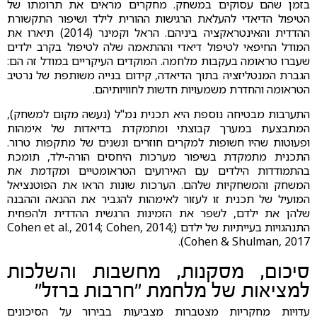
בזמן שהם עסוקים במשחק. מחקרים מראים את תרומתו של
הטיפול הדיאדי להעלאת הרגישות ההורית לילד ושיפור התקשורת
ההדדית והאינטראקציה ביניהם. הראל וקמינר (2014) תיארו את
המודל החיפאי לטיפול דיאדי וההתאמה שלה לטיפול בקרב ילדים
שעברו טראומה בעקבות מלחמה. המוקדים העיקריים במודל זה הם:
הגברת המנטליזציה בתוך הדיאדה, קידום בנייה משותפת של נרטיב
הטראומה והחדרת משמעויות חדשות לחוויותיהם.
התערבות מבטיחה נוספת היא תכנית נמ"ל (נעשה מקום למשחק),
המתבצעת במערך קבוצתי ומתמקדת בדיאדות של אימהות
ופעוטות שהיו חשופות למקרים חוזרים ונשנים של מתקפות טרור.
התכנית מתמקדת בשיפור מערכות היחסים הורה-ילד, תומכת
בהתמודדות הילדים עם האירועים הטראומטיים ומקדמת את
המשחק והמשחקיות שלהם. הערכות שונות הראו את הפוטנציאל
המועיל של תכנית זו לעזור לאימהות להגביר את ההנאה וההבנה
שלהן את ילדם, לשפר את הזמינות הרגשית ההדדית ולהפחית
התנהגויות בעייתיות של ילדם (Cohen et al., 2014; Cohen, 2014;
Cohen & Shulman, 2017).
סיכום, מסקנות, מחשבות והשלכות
למציאות של מלחמת "חרבות ברזל"
עדויות מחקריות מצטברות מצביעות בבירור על הסיכונים