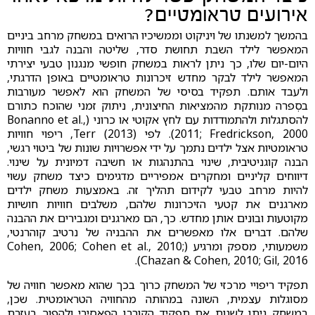
אירועים טראומטיים?
בהמשך למשנתו של ויניקוט וממשיכיו הרואים במשחק מרחב ביניים
המאפשר לילד השבת תחושת סדר, שליטה והבנה לגבי חוויות
היום-יום שלו, כך ניתן לראות במשחק חופשי מנגנון טבעי יצירתי
המאפשר לילד לבקר מחדש זיכרונות טראומטיים באופן הדרגתי,
ולעבד אותם. תפקיד בסיסי של המשחק הוא לאפשר מעורבות
בסְפרה מנותקת מהמציאות החיצונית, ניתוק זמני שהוכח כתורם
להסתגלות ולהתמודדות עם לחץ אקוטי או כרוני (Bonanno et al.,
2011; Fredrickson, 2000). לפי Terr (2013), ריפוי חוויות
טראומטיות אצל ילדים נתמך על ידי אפשרויות שונות של ביטוי רגשי,
הבנה קוגניטיבית, שינוי בהתנהגות או חשיבה דמיונית על שינוי.
דיווחים קליניים ומחקרים אמפיריים מדגימים כיצד משחק עשוי
להיות מרחב טבעי לקידום תהליך זה. באמצעות משחק ילדים
מארגנים את קטעי הזיכרונות שלהם, משלבים חוויות חושיות
מקוטעות ובונים אותן מחדש. כך, הם מארגנים ומגבירים את ההבנה
שלהם. דברים אלו מאפשרים את ההבניה של נרטיב קוהרנטי,
משמעותי, מספק ומרגיע (Cohen, 2006; Cohen et al., 2010;
Chazan & Cohen, 2010; Gil, 2016).
תפקיד ריפויי מרכזי של המשחק כרוך בכך שהוא מאפשר חוויה של
מסוגלות עצמית, השונה במהותה מהחוויה הטראומטית. שכן,
במשחק ניתן לשנות את תפקיד הקורבן הפאסיבי ולהפוך בעזרת