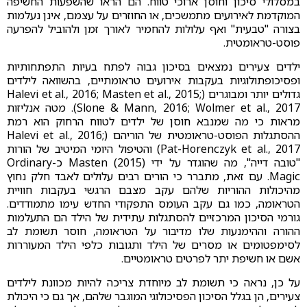
במסלולי סיכון וחוסן ארוכי טווח. הם הראו שהשפעות החשיפה
המוקדמת לאירועים מתמשכים, או החוזרים על עצמם, אינן נעלמות
בצורה "טבעית" ואף עלולות להחמיר לאורך זמן ולהוביל להפרעה
פוסט-טראומטית.
ילדים צעירים נמצאים בסיכון גבוה לפתח בעיות התפתחותיות
ופסיכופתולוגיות בעקבות אירועים טראומתיים, בהשוואה לילדים
גדולים יותר ומבוגרים (Halevi et al., 2016; Masten et al., 2015;
Slone & Mann, 2016; Wolmer et al., 2017). מטה אנליזות
מראות כי מה שמנבא חוסן של ילדים לטווח הרחוק הוא רמת
ההסתגלות הפוסט-טראומטית של הוריהם (Halevi et al., 2016;
Pat-Horenczyk et al., 2017) והטיפול היומי המיטיב של הורות
"טובה דייה", מה שהוגדר על ידי Masten (2015) כ-Ordinary
Magic. עם זאת, מתברר כי הורים רבים עלולים לאבד חלק נחוץ
מהיכולות ההוריות שלהם עקב מצבם הרגשי בעקבות חוויית
הטראומה, כמו גם עקב העומס התפקודי החדש עימו מתמודדים.
גורמי הסיכון המרכזיים להסתגלות עתידית של הילד הם התעלמות
ההורה וההימנעות שלו מדיבור על הטראומה, חוסר תשומת לב
לסימפטומים או מסרים של הילד ותגובות כלפי הילד המעוררות
אשם או חשיפת יתר לפרטים טראומטיים.
על כן, נראה כי תשומת לב מיוחדת צריכה להיות מכוונת לילדים
צעירים, הן בגלל הסיכון הפסיכולוגי המוגבר שלהם, אך גם כי היכולת