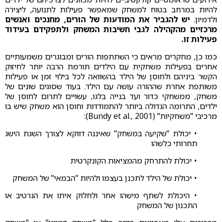
להיות במרחב בטוח למשחק שמאפשר פעילות לתנועה, ליצירה
ולדמיון.
יש להגביר את המודעות של הורים, מחנכים ואנשים
מרכזיים מהקהילה לגבי חשיבות המשחק ולתפקידם בעידוד
פעילות זו.
כמו כן, מחקרים מראים כי השתתפות הורים ומבוגרים משמעותיים
אחרים בפעילות משחקית עם הילדים תורמת הרבה יותר לחיזוק
הקשר ביניהם ולחוסן של הילד בהשוואה לכל בילוי זמן או פעילות
משותפת אחרת שההורה עושה עם הילד. בעוד שסוגים שונים של
משחק, ממשחקי כדור ועד בנייה בלגו, עשויים לתרום לחוסן של
ילדים, התרומה הגדולה ביותר להתמודדות וחוסן הוא משחק שיש בו
מרכיבי "משחקיות" (Bundy et al., 2001):
• יכולת "שקיעה במשחק" שאיננה דווקא לצורך השגת הישג
תחרותי כלשהו
• יכולת להתרחק מהמציאות הקונקרטית
• יכולת של הילד לתכנן בעצמו ולהיות "הבמאי" של המשחק
• היכולת לשתף מישהו אחר ולחלוק איתו את הנרטיב או
התכנון של המשחק