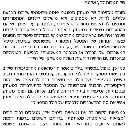
של תגובות לחץ אקוטי.
סוגים מסוימים של משחק ספונטני פוסט-טראומטי עליהם הצבענו
עלולים להיות לא מספיקים ולא מועילים לילדים המתמודדים
ומנסים להתאושש מחוויה טראומטית, ולהצביע על הצורך שלהם
בהתערבות טיפולית במשחק. נראה כי טיפול במשחק בקרב ילדים
שעברו אירועים טראומטיים מחייב שימוש במודלים טיפוליים השונים
מאזור הנוחות של המטפל המסורתי שמשתמש בשיטות טיפול
אינדיווידואליות במשחק. שכן, קיימת הסכמה נרחבת לגבי חשיבות
המעורבות של ההורה או המבוגר המשמעותי בפגישות הטיפוליות
ובהכרות עם החוויה הרגשית העולה ממשחקו של הילד.
כמו כן, טיפול במשחק בילדים אשר חוו טראומה מחייב יכולת שילוב
בין גישות ממוקדות ילד לבין התערבות קוגניטיבית-התנהגותית סביב
קשיים ספציפיים של הילד. יש חשיבות רבה להתאמה של רמות
האקטיביות, ההבניה והפרשנות של המטפל בהתערבויות במשחק
ובטכניקות הטיפוליות בתוך חדר הטיפולים. הכרות עם דפוסי משחק
פוסט-טראומתי אדפטיבי ופתולוגי מאפשרת למטפל להתאים באופן
אישי את סוג ההתערבויות לדפוסיו של הילד הספציפי.
במציאות הקשה בה אנו נמצאים בימים אלו, מטפלים רבים חווים
"מציאות טראומטית משותפת" בהיותם חשופים ברמות דומות
לאותם אירועים כמו הילד ומשפחתו. מצב זה אמנם משמש