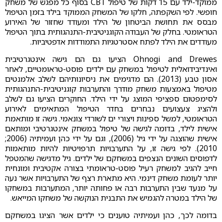
ממוקד-ילד עם 15 דקות של טיפול CBT בסוף כל מפגש של משחק
חופשי. לפי השקפתה, חלקו של המשחק הממוקד בילד בזמן הטיפול
מבסס את תחושת הביטחון של הילד ומעודד שחזור של האירוע
הטראומטי. בחלק של העבודה הקוגניטיבית-התנהגותית בתוך הטיפול
מעודדים את הילד לפתח אסטרטגיות התמודדות אדפטיביות.
Ohnogi and Drewes הציעו גם הם גישה אינטגרטיבית
ואינדיבידואלית לטיפול במשחק עם ילדים פוסט-טראומטיים, לאחר
אסון טבע (2013). הם מדגימים את ניסיונותיהם לשלב אלמנטים
מטיפול באמצעות משחק מודרך והתערבות קוגניטיבית-התנהגותית
לסימפטום ספציפי המוצג על ידי הילד. החוקרים הציעו גם לשלב
ולהציג צעצועים נבחרים בחדר הטיפול המתאימים לאירוע
הטראומטי, למשל ספינות ויצורי ים לשורדי צונאמי. גישה זו מותאמת
אישית לילד, בדומה לגישה של טיפול במשחק אינטגרטיבי ומותאם
אישית שהוצגה על ידי גיל (2006), וגם על ידי כהן ועמיתיה (2006;
2010). לפי גישה זו, על התערבויות תרפויטיות להיות מותאמות
לדפוסים השונים הנצפים במשחקם של ילדים. גיל מדגישה שהמטפל
חייב להגיב למשחק רעיל פוסט-טראומתי בצורה אקטיבית ומונחית
יותר לעומת משחק דינמי. היא מתארת רצף של התערבויות אשר נעה
על מנעד שבין התערבות רבה או פחותה יותר, המתערבות במשחקו
של הילד במטרה להגמיש את התבנית הנוקשה של משחקו המייאש.
בדומה לכך, כהן ועמיתיה טוענים כי ילדים אשר הציגו במשחקם