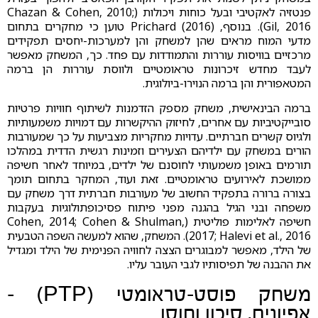
פנטזיה לאקטיבי ובעל כוחות ויכולות (Chazan & Cohen, 2010;
Gil, 2016). בנוסף, Prichard (2016) טוען כי מחקרים בתחום
מדעי המוח מראים שהן למשחק והן למערכות-יחסים תפקידים
מרכזיים בוויסות עוררות והתמודדות עם פחד. כך, המשחק מאפשר
לעבד מחדש זיכרונות טראומטיים ולווסת עוררות הן ברמה
המטאפורית והן ברמה הנוירו-ביולוגית.
ברמה הבינאישית, משחק מספק הזדמנות לשיתוף חוויות פרטיות
סובייקטיביות עם אחרים, לחיזוק ההיקשרות עם דמויות משמעותיות
ולגיוס קשרים חברתיים. עדויות מחקריות מצביעות על כך שמעורבות
הורים במשחק עם ילדיהם הצעירים וזמינות רגשית הדדית במהלכו
תורמים באופן משמעותי לחוסנם של ילדים, במיוחד לאחר חשיפה
ממושכת לאירועים טראומטיים. זאת ועוד, המחקר בתחום תומך
בצורה ברורה בתפקיד החשוב של מעורבות חברתית דרך משחק עם
משפחה ובני הגיל בהגנה מפני פיתוח פסיכופתולוגיות בעקבות
חשיפה לאלימות פוליטית (Cohen, 2014; Cohen & Shulman,
2017; Halevi et al., 2016). המשחק, שהוא למעשה השפה הטבעית
של הילד, מאפשר למבוגרים הצצה לחוויה הפנימית של הילד ומגדיל
את ההבנה של תפיסותיו לגבי העובר עליו.
משחק פוסט-טראומטי (PTP) –
אפיונים, סיכון וחוסן