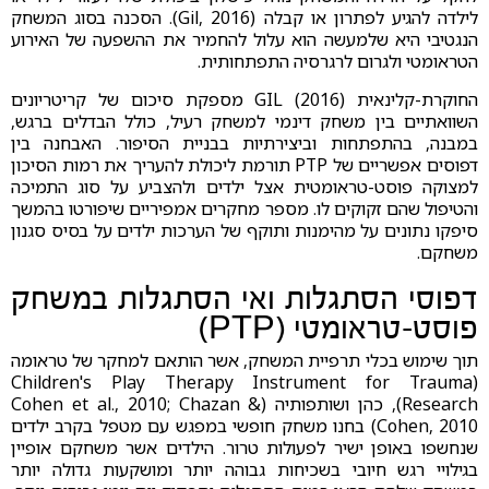
לילדה להגיע לפתרון או קבלה (Gil, 2016). הסכנה בסוג המשחק
הנגטיבי היא שלמעשה הוא עלול להחמיר את ההשפעה של האירוע
הטראומטי ולגרום לרגרסיה התפתחותית.
החוקרת-קלינאית GIL (2016) מספקת סיכום של קריטריונים
השוואתיים בין משחק דינמי למשחק רעיל, כולל הבדלים ברגש,
במבנה, בהתפתחות וביצירתיות בבניית הסיפור. האבחנה בין
דפוסים אפשריים של PTP תורמת ליכולת להעריך את רמות הסיכון
למצוקה פוסט-טראומטית אצל ילדים ולהצביע על סוג התמיכה
והטיפול שהם זקוקים לו. מספר מחקרים אמפיריים שיפורטו בהמשך
סיפקו נתונים על מהימנות ותוקף של הערכות ילדים על בסיס סגנון
משחקם.
דפוסי הסתגלות ואי הסתגלות במשחק
פוסט-טראומטי (PTP)
תוך שימוש בכלי תרפיית המשחק, אשר הותאם למחקר של טראומה
(Children's Play Therapy Instrument for Trauma
Research), כהן ושותפותיה (Cohen et al., 2010; Chazan &
Cohen, 2010) בחנו משחק חופשי במפגש עם מטפל בקרב ילדים
שנחשפו באופן ישיר לפעולות טרור. הילדים אשר משחקם אופיין
בגילויי רגש חיובי בשכיחות גבוהה יותר ומושקעות גדולה יותר