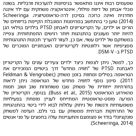
שפעמים רבות איננו מתאפשר בניסיונות להערכות וורבליות. בשונה
מכלי אבחון של דיווח מילולי, אינטראקציה משחקית עם ילד איננה
חודרנית ואינה כרוכה בסיכון לרה-טראומטיזציה. Scheeringa
(2014) טוען כי בהתחשב במהימנות המוגבלת הקיימת בדיווחים של
הורים או ילדים, על הקריטריונים לאבחון PTSD בילדים בגילאי הגן
להיות יותר מעוגנים בהתנהגות ויותר רגישים התפתחותית. צפייה
במשחקם של ילדים עשוי, אם כן, לעזור להעריך תכונות התנהגותיות
ספציפיות אשר רלוונטיות לקריטריונים האבחוניים המוכרים של
PTSD ב- DSM-V.
כך, למשל, ניתן לצפות כיצד ילדים צעירים עונים על הקריטריון
לאבחנת PTSD של "חוויה מחדש" דרך ביטויים המזכירים את
הטראומה במילים ומחוות בזמן משחק (Feldman & Vengrober,
2011). סימן נוסף לחוויה מחדש של הטראומה ניתן לראות
בחזרתיות ייחודית של משחק שבו משוחזרות שוב ושוב תמות
מהאירוע הטראומטי (Buss et al., 2015). בנוסף, הקריטריון של
הפרעה פוסט-טראומטית המתייחס לעניין מופחת בפעילויות
משמעותיות ורגשות של ניתוק עלולות לבוא לידי ביטוי בהתנהגויות
של התרחקות חברתית ממשחק עם בני גילם, העדפה למשחק
פונקציונלי בודד או מצומצם והתעניינות עולה בחפצים על פני אנשים
(Scheeringa, 2014).