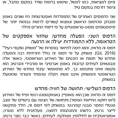
זהים למציאות, כמו למשל, שימוש בדמות שודד במקום מחבל, או
ציפור דורסת במקום טיל.
שני הדפוסים האחרים של התמודדות ואסטרטגיות היו שונים באופן
מובהק מהדפוס הראשון ונמצאו קשורים לרמות גבוהות יותר של
סימפטומים פוסט-טראומטיים על פי דיווחי ההורים והילד:
הדפוס השני: הפעלה מחדש/ שחזור אספקטים של
הטראומה, ללא התמודדות יעילה או הרגעה
דפוס זה מדאיג, והוא דומה לתיאור בספרות של "משחק טוקסי-רעיל"
(Gil, 2016). משחק על פי דפוס זה כולל חזרתיות רבה והפעלה
מחדש של תמות או היבטים של האירוע הטראומטי, כאשר אלה
מבוטאים לעיתים קרובות באופן אגרסיבי או מורבידי והנרטיב הוא
נוקשה ואינו מתגמש. כך, לא מתאפשר עיבוד מחדש של האירוע
הטראומטי והמשחק איננו משיג הקלה מהפחד והטרור שהופעלו
במשחק.
הדפוס השלישי: תחושה של חוויה-מחדש
דפוס זה מדאיג שכן הוא מאופיין באנאקטמנט רגשי ופיזי של האירוע
(לאו דווקא החייאת הספור) ותחושה של הצפה עם ביטויים של מצב
מנטלי החסר מבנה קוהרנטי. במשחק לפי דפוס זה, הילד מתקשה
לייצר נרטיב כלשהו והתנהגותו לחוצה, פעלתנית ללא מטרה,
אסוציאטיבית או לחילופין מנותקת. לעיתים, כאשר כבר נוצר נרטיב