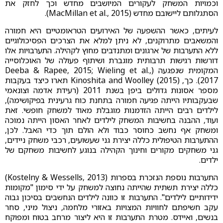
וכמויות המשחק לעקורים המיושבים מחדש וכך לחזק את
הסתגלותם ליישובם מחדש (MacMillan et al., 2015).
לעיתים, כאשר ההשפעה של האירועים הטראומטיים היא חמורה
והמשאבים מתרוקנים, לא ניתן למלא את הצרכים הפסיכולוגיים
ללא התערבות של ארגונים ומתנדבים מחוץ לקהילה. התערבויות אלו
דורשות רגישות תרבותית מוגברת ושיתוף פעולה של האוכלוסייה
המקומית שנפגעה (Deeba & Rapee, 2015; Wieling et al.,
2017). כך, Kinoshita and Woolley (2015) תארו כיצד בעקבות
מספר אסונות גדולים ביפן בשנת 2011 (רעידת אדמה וצונאמי
שבעקבותיו הייתה פגיעה חמורה בתחנת כוח גרעינית בפיקושימה),
לילדים רבים הייתה הזדמנות מוגבלת מאוד למשחק חופשי. זאת
ועוד, ההבנה בחשיבות המשחק לילדים לאחר האסון הייתה נמוכה
ומשחק אף נחשב כחוסר כבוד ולא הולם תוך כדי האבל. לכן,
ההתערבות הטיפולית כללה יצירת גני שעשועים, רכבי משחק ניידים,
גני משחקים מקורים וחינוך הקהילה בנוגע לחשיבות משחקם של
ילדים.
התערבות נוספת הנזכרת בספרות (Kostelny & Wessells, 2013)
כללה יצירת תשתית שהייתה נחוצה למשחק על ידי סימון "מקומות
ידידותיים לילדים". התערבות זו כוונה לילדים הנחשבים בסיכון גבוה
עקב חשיפתם לחוויות המצויות באזורי מלחמה, ניצול מיני, סחר
בנשים, ואיידס. מטרת התערבות זו היא ליצור מרחב בטוח ומפוקח