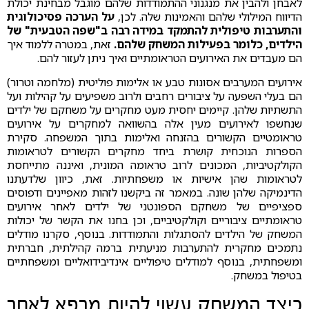
לאבחן ולהבין את מנגנוני ההתמודדות שלהם מוגבל מבחינת יכולת
הדיווח המילולי שלהם והאמינות שלה. לכן,
על הערכה פסיכולוגית
והתערבות טיפולית להתמקד במידה רבה ב"שפה הטבעית" של
הילדים, כלומר בפעילות המשחק שלהם.
זאת, במטרה ללמוד איך
הם מעבדים את האירועים הטראומתיים ואיך ניתן לעזור להם.
אירועים המערבים אסונות טבע או אלימות פוליטית (מלחמה וטרור)
הם בעלי השפעה על ציבורים רחבים ולרוב משפיעים על קהילות ועל
התשתיות שלהן. קיימים יחסית מעט מחקרים על משחקם של ילדים
שנחשפו לאירועים מעין אלה בהשוואה למחקרים על אירועים
טראומטיים הקשורים בהזנחה ואלימות בתוך המשפחה. סקירת
הספרות הנוכחית קושרת ביחד מחקרים הקשורים לטראומות
הקולקטיביות, המכונים לרוב טראומה המונית, ואיננה מתייחסת
לטראומות שהן אישיות או משפחתיות. זאת, כיוון שלדעתנו
הדינמיקה שלהן שונה. במאמר זה ביקשנו לזהות מאפיינים ודפוסים
ספציפיים של משחקם הספונטני של ילדים לאחר אירועים
טראומתיים ציבוריים וקולקטיביים, וכן בחנו את הקשר של יכולות
המשחק של הילדים להסתגלות והתמודדות. בנוסף, סקרנו מודלים
נתמכים מחקרית להתערבות מניעתית ברמה קהילתית, חברתית
ומשפחתית, בנוסף למודלים טיפוליים אינדיבידואליים ומשפחתיים
בטיפול במשחק.
כיצד המשחק עשוי להיות מרפא לאחר