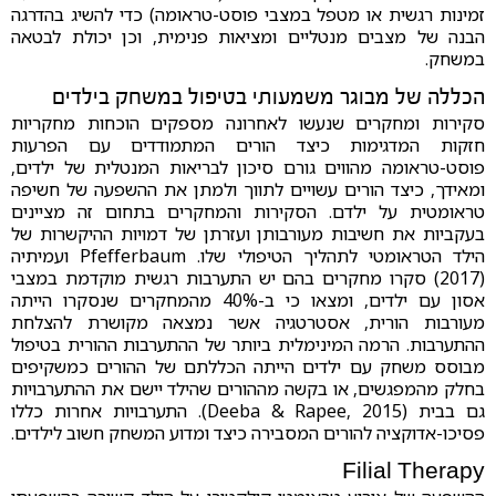
זמינות רגשית או מטפל במצבי פוסט-טראומה) כדי להשיג בהדרגה
הבנה של מצבים מנטליים ומציאות פנימית, וכן יכולת לבטאה
במשחק.
הכללה של מבוגר משמעותי בטיפול במשחק בילדים
סקירות ומחקרים שנעשו לאחרונה מספקים הוכחות מחקריות
חזקות המדגימות כיצד הורים המתמודדים עם הפרעות
פוסט-טראומה מהווים גורם סיכון לבריאות המנטלית של ילדים,
ומאידך, כיצד הורים עשויים לתווך ולמתן את ההשפעה של חשיפה
טראומטית על ילדם. הסקירות והמחקרים בתחום זה מציינים
בעקביות את חשיבות מעורבותן ועזרתן של דמויות ההיקשרות של
הילד הטראומטי לתהליך הטיפולי שלו. Pfefferbaum ועמיתיה
(2017) סקרו מחקרים בהם יש התערבות רגשית מוקדמת במצבי
אסון עם ילדים, ומצאו כי ב-40% מהמחקרים שנסקרו הייתה
מעורבות הורית, אסטרטגיה אשר נמצאה מקושרת להצלחת
ההתערבות. הרמה המינימלית ביותר של ההתערבות ההורית בטיפול
מבוסס משחק עם ילדים הייתה הכללתם של ההורים כמשקיפים
בחלק מהמפגשים, או בקשה מההורים שהילד יישם את ההתערבויות
גם בבית (Deeba & Rapee, 2015). התערבויות אחרות כללו
פסיכו-אדוקציה להורים המסבירה כיצד ומדוע המשחק חשוב לילדים.
Filial Therapy