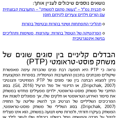
נושאים נוספים שיכולים לעניין אותך:
ο
תכנית נמ"ל – "נעשה מקום למשחק" – התערבות קבוצתית
עם הורים וילדים צעירים לקידום חוסן
ο
תהליכי התפתחות ושינוי בהורות ובטיפול בהורות
ο
הפרקטיקה של הטפול בהורות: עקרונות, משימות ותהליכים
בגישה אינטגרטיבית
הבדלים קליניים בין סוגים שונים של
משחק פוסט-טראומטי (PTP)
נראה כי PTP היא תופעה רבת פנים שהכרות עימה מאפשרת
שיקולים מובחנים בתכנון ההתערבות הטיפולית. בספרות המקצועית
ניתן למצוא הבחנה בין שני סוגים של PTP: הפוזיטיבי והנגטיבי
(Dripchak, 2007), או הדינמי אל מול הרעיל (Gil, 2016). בסוג
החיובי של משחק פוסט-טראומטי, ילדים מפעילים מחדש במשחק
את סיפור האירוע הטראומטי או חלקים שלו, אך מסוגלים לשנות את
המרכיבים השליליים של הנרטיב וכך להשיג שליטה על החוויה
(Dripchak, 2007). בסוג השלילי של משחק פוסט-טראומטי,
המשחק בעיקרו חזרתי, ולמרות שיש תנועה במשחק, הוא אינו מצליח
להקל על חרדה והמשחק נוחל כישלון ביכולת שלו לעזור לילד או