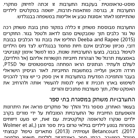
פוסט-טראומטית בעקבות התערבות זו זכתה לחיזוק מחקרי.
התערבות זו, בגרסה מותאמת-תרבות, יושמה במקלטים לילדים
שהתייתמו לאחר אסונות טבע או אלימות במשפחה בבנגלדש.
התערבות מבוססת משחק זו כללה במקור מתן בובת משחק רכה
של גור כלבים תוך שמבקשים מהם לדאוג ולטפל בגור. החוקרים
Deeba and Rapee (2015) החליפו את בובת גור הכלבים בבובת
דובי, מכיוון שכלבים אינם חיות מחמד בבנגלדש. לצד גיוס הילדים
לטיפול בבובה, בוצעו התערבויות שונות, כמו למשל אימון קוגניטיבי
באמצעות תרגול של הצהרות חיוביות הקשורות אליהם (אל הילדים),
לעולם ולעתיד. הנתונים הראו הפחתה בסימפטומים של PTSD,
חרדה ודכאון ועלייה במחשבות החיוביות. לאור הניסיון הישראלי
בעבר והתמיכה המדעית בהתערבות זו אין ספק כי יש צורך להכניס
לשימוש בארץ תכנית זו ואף לנסות להעשיר אותה ולהרחיב את
האפקט שלה, תוך מעורבות מחנכים והורים.
התערבויות משחק במסגרת בתי ספר
בעשור האחרון, מספר גדל והולך של מחקרים מראה את היתרונות
והשפעתם החיובית של התערבויות המובלות על ידי מורים בקרב
ילדים שנקרו לטראומה קולקטיבית. עם זאת, יש מעט דיווחים
בספרות בנוגע לילדים בגילאי טרום בית ספר והגן (Wolmer et al.,
2017). Betancourt ועמיתיה (2013) מתארים טיפול קבוצתי
מנוהל המועבר בבתי ספר באינדונזיה לילדים חשופי מלחמה.