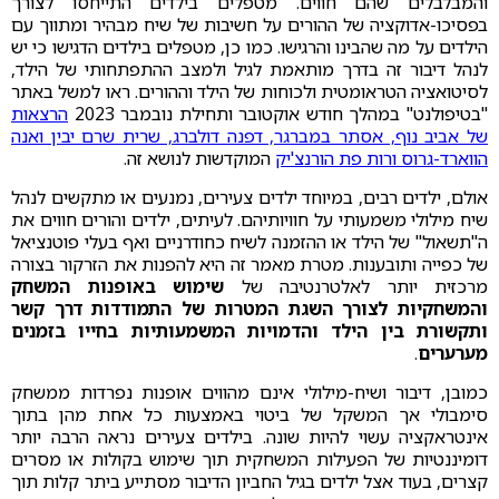
והמבלבלים שהם חווים. מטפלים בילדים התייחסו לצורך
בפסיכו-אדוקציה של ההורים על חשיבות של שיח מבהיר ומתווך עם
הילדים על מה שהבינו והרגישו. כמו כן, מטפלים בילדים הדגישו כי יש
לנהל דיבור זה בדרך מותאמת לגיל ולמצב ההתפתחותי של הילד,
לסיטואציה הטראומטית ולכוחות של הילד וההורים. ראו למשל באתר
"בטיפולנט" במהלך חודש אוקטובר ותחילת נובמבר 2023
הרצאות
של אביב נוף, אסתר במברגר, דפנה דולברג, שרית שרם יבין ואנה
הווארד-גרוס ורות פת הורנצ'יק
המוקדשות לנושא זה.
אולם, ילדים רבים, במיוחד ילדים צעירים, נמנעים או מתקשים לנהל
שיח מילולי משמעותי על חוויותיהם. לעיתים, ילדים והורים חווים את
ה"תשאול" של הילד או ההזמנה לשיח כחודרניים ואף בעלי פוטנציאל
של כפייה ותובענות. מטרת מאמר זה היא להפנות את הזרקור בצורה
מרכזית יותר לאלטרנטיבה של
שימוש באופנות המשחק
והמשחקיות לצורך השגת המטרות של התמודדות דרך קשר
ותקשורת בין הילד והדמויות המשמעותיות בחייו בזמנים
מערערים
.
כמובן, דיבור ושיח-מילולי אינם מהווים אופנות נפרדות ממשחק
סימבולי אך המשקל של ביטוי באמצעות כל אחת מהן בתוך
אינטראקציה עשוי להיות שונה. בילדים צעירים נראה הרבה יותר
דומיננטיות של הפעילות המשחקית תוך שימוש בקולות או מסרים
קצרים, בעוד אצל ילדים בגיל החביון הדיבור מסתייע ביתר קלות תוך