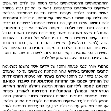
ההתפתחותיים וההסתגלותיים ארוכי הטווח של ילדים החשופים
לאירועים טראומטיים קולקטיביים. נראה כי הסיכון גבוה במיוחד
כאשר מדובר בילדים צעירים. ילדים נדרשים להתמודד בכליהם
המוגבלים עם חוויות טראומטיות עוצמתיות, מבלבלות ומפחידות
להם נחשפו. אולם בנוסף, הם נדרשים להסתגל לשינויים הניכרים
בסביבה היום-יומית שלהם בתקופה שלאחר האירוע הטראומטי,
הסתגלות שהיא מאתגרת מאוד עבור ילדים צעירים. האתגר הגדול
ביותר קשור בשינויים במצבם הפסיכולוגי של הוריהם, בהיעדרות
הורה (למשל במילואים), שינויים בשגרת חייהם, כמו במסגרת
החינוכית והחברתית שלהם ובמקום מגוריהם. ההשפעות של
החשיפה הטראומטית וקשיי ההסתגלות לשגרה חדשה, או חוסר
שגרה יציבה, ניכרות היטב במשחק של ילדים.
מחקרי אורך לגבי פגיעות וחוסן של ילדים אשר נחשפו לטראומה
ולחצים הקשורים באירועי טרור ומלחמה מצביעים על כך שהגורם
המשפיע ביותר על החוסן שלהם בעתיד הוא
איכות ההתמודדות
של ההורים עצמם עם החוויות הטראומטיות שעברו, כמו-גם
יכולתם לספק לילדיהם הורות רגישה ויעילה לאחר האירוע
הטראומטי ובמהלך ההסתגלויות הנדרשות לאחריו.
משחק
יחידני ספונטני בתנאים בטוחים ובסביבת מבוגר שמספק הגנה,
מסייע לילדים לעבד אירועים טראומטיים ולקדם את החוסן שלהם,
אף יותר ממשחק עם בני גילם. לכן, על התערבויות בסיסיות לאחר
אירועים טראומטיים קולקטיביים להיות מכוונים לצרכיהם של ילדים