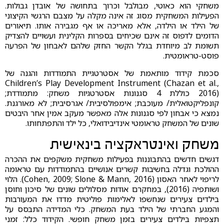
משחקי הוא כאוטי, מבולבל וכרוך בתחושה של אובדן גבולות.
הפעילות המשחקית מסוג זה אינה מקלה על מצבם הרגשי הקיצוני
של הילד או הילדה, אלא מאריכה או אף מגבירה אותו. תיאורים
הדומים לדפוס זה אינם שכיחים בספרות הקלינית ועשויים להצדיק
תשומת לב מיוחדת בגלל הקשר החזק שלהם לאבחון של הפרעה
פוסט-טראומטית.
סכמת קידוד מותאמת של אסטרטגיית התמודדות והגנה של
Children’s Play Development Instrument (Chazan et al.,
2016) כוללת 4 סגנונות אסטרטגיות משחק: מתמודדת;
קונפליקטואלית/ מעוכבת; אימפולסיבית/ אגרסיבית; לא מאורגנת.
נמצא כי אבחון לפי סגנונות אלה מאפשר מעקב אמין אחר היבטים
שונים של המשחק טראומטי אינדיבידואלי, כל ילד והתפתחותו.
משחק ואינטראקציה בינאישית
דגשים חדשים בהתבוננות בפעילות משחקית משקפים את ההכרה
ההולכת וגדלה בחשיבות קשרים אנושיים בהתמודדות עם טראומה
לריפוי לאחר האסון (Cohen, 2009; Slone & Mann, 2016). הלוי
ושותפיה (2016), במחקרם אודות מסלולים שונים של סיכון וחוסן
בילדים צעירים שנחשפו לאלימות פוליטית מדדו את המעורבות
והמגע החברתי של הילד בעת המשחק. כלי המדידה התבסס על
תצפיות בילדים צעירים בזמן משחק חופשי. הקידוד כלל: זמני