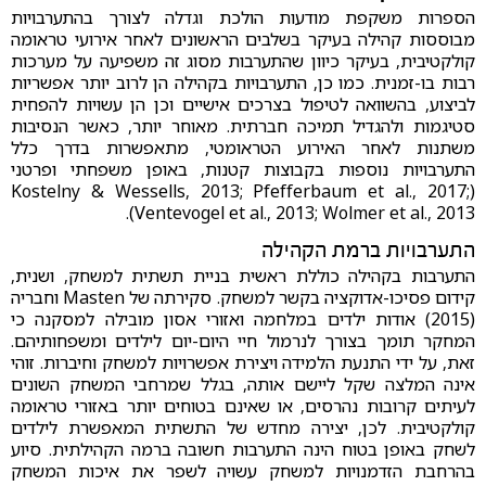
הספרות משקפת מודעות הולכת וגדלה לצורך בהתערבויות
מבוססות קהילה בעיקר בשלבים הראשונים לאחר אירועי טראומה
קולקטיבית, בעיקר כיוון שהתערבות מסוג זה משפיעה על מערכות
רבות בו-זמנית. כמו כן, התערבויות בקהילה הן לרוב יותר אפשריות
לביצוע, בהשוואה לטיפול בצרכים אישיים וכן הן עשויות להפחית
סטיגמות ולהגדיל תמיכה חברתית. מאוחר יותר, כאשר הנסיבות
משתנות לאחר האירוע הטראומטי, מתאפשרות בדרך כלל
התערבויות נוספות בקבוצות קטנות, באופן משפחתי ופרטני
(Kostelny & Wessells, 2013; Pfefferbaum et al., 2017;
Ventevogel et al., 2013; Wolmer et al., 2013).
התערבויות ברמת הקהילה
התערבות בקהילה כוללת ראשית בניית תשתית למשחק, ושנית,
קידום פסיכו-אדוקציה בקשר למשחק. סקירתה של Masten וחבריה
(2015) אודות ילדים במלחמה ואזורי אסון מובילה למסקנה כי
המחקר תומך בצורך לנרמול חיי היום-יום לילדים ומשפחותיהם.
זאת, על ידי התנעת הלמידה ויצירת אפשרויות למשחק וחיברות. זוהי
אינה המלצה שקל ליישם אותה, בגלל שמרחבי המשחק השונים
לעיתים קרובות נהרסים, או שאינם בטוחים יותר באזורי טראומה
קולקטיבית. לכן, יצירה מחדש של התשתית המאפשרת לילדים
לשחק באופן בטוח הינה התערבות חשובה ברמה הקהילתית. סיוע
בהרחבת הזדמנויות למשחק עשויה לשפר את איכות המשחק