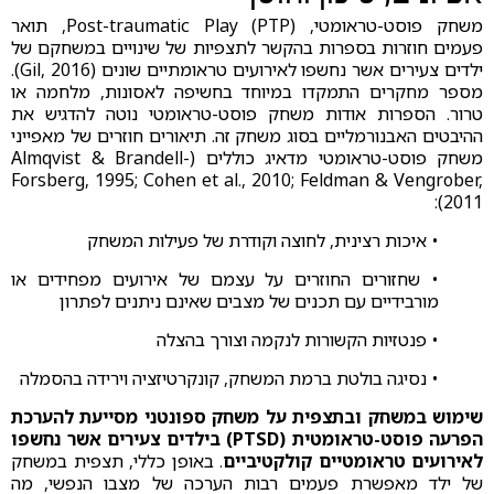
משחק פוסט-טראומטי, Post-traumatic Play (PTP), תואר
פעמים חוזרות בספרות בהקשר לתצפיות של שינויים במשחקם של
ילדים צעירים אשר נחשפו לאירועים טראומתיים שונים (Gil, 2016).
מספר מחקרים התמקדו במיוחד בחשיפה לאסונות, מלחמה או
טרור. הספרות אודות משחק פוסט-טראומטי נוטה להדגיש את
ההיבטים האבנורמליים בסוג משחק זה. תיאורים חוזרים של מאפייני
משחק פוסט-טראומטי מדאיג כוללים (Almqvist & Brandell-
Forsberg, 1995; Cohen et al., 2010; Feldman & Vengrober,
2011):
• איכות רצינית, לחוצה וקודרת של פעילות המשחק
• שחזורים החוזרים על עצמם של אירועים מפחידים או
מורבידיים עם תכנים של מצבים שאינם ניתנים לפתרון
• פנטזיות הקשורות לנקמה וצורך בהצלה
• נסיגה בולטת ברמת המשחק, קונקרטיזציה וירידה בהסמלה
שימוש במשחק ובתצפית על משחק ספונטני מסייעת להערכת
הפרעה פוסט-טראומטית (PTSD) בילדים צעירים אשר נחשפו
לאירועים טראומטיים קולקטיביים
. באופן כללי, תצפית במשחק
של ילד מאפשרת פעמים רבות הערכה של מצבו הנפשי, מה