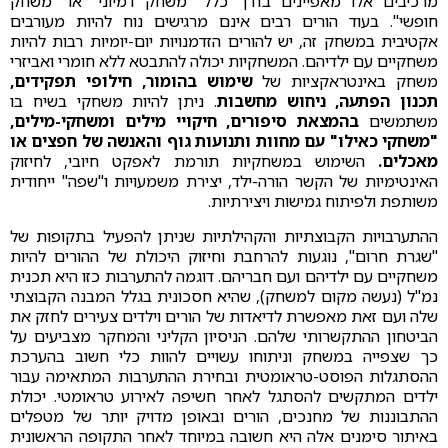
מרכיבים אלו מאפיינים בדרך כלל "משחק דמיוני" או "משחק
חופשי". בעוד הורים רבים אינם מרגישים נוח להיות מעורבים
אקטיבית במשחק זה, יש להורים הזדמנויות יום-יומיות רבות להיות
משחקיים עם ילדיהם. המשחקיות יכולה להתבטא ללא חומרי ואביזרי
משחק באינטראקציות של
שימוש בהומור, חילופי תפקידים,
תכנון הפתעה, ניחוש מחשבות
. ניתן להיות משחקי בשיח בו
משתמשים
בהמצאת סיפורים, חיקויי מילים ומשחקי-מילים,
"משחקי כאילו" עם מחוות ותנועות גוף והאנשה של חפצים או
מאכלים.
השימוש במשחקיות תורמת לאפקט חיובי, לחיזוק
האינטימיות של הקשר הורה-ילד, יצירת משמעויות ו"שפה" ייחודית
משותפת ולפיתוח גמישות ויצירתיות.
ההתערבויות הקבוצתיות והקהילתיות שניתן להפעיל בתקופות של
"שגרת חרום", נוגעות להרחבת וחיזוק היכולת של ההורים להיות
משחקיים עם ילדיהם ועם חבריהם. דוגמה להתערבות כזו היא תכנית
נמ"ל (נעשה מקום למשחק), שהיא חסכונית בגלל המבנה הקבוצתי
שלה ועם זאת מאפשרת לדיאדות של הורים וילדים צעירים לחזק את
הביטחון ההתקשרותי שלהם. הניסיון הקליני והמחקר מצביעים על
כך שצפייה במשחק וניתוחו עשויים להוות כלי חשוב בהערכת
ההסתגלות הפוסט-טראומטית ובחירת ההתערבות המתאימה עבור
ילדים המתקשים להסתגל לאחר חשיפה לאירוע טראומטי. יכולת
ההתבוננות של מחנכים, הורים ובאופן מדויק יותר של מטפלים
באיתור סימנים אלה היא חשובה במיוחד לאחר התקופה הראשונית