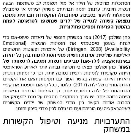
הסתכלות מרוכזת של הילד אל מול תשומת לב משותפת; הבעה
רגשית חיובית; ערנות; יוזמה חברתית; משחק יצירתי או סימבולי;
ומסוגלות להיעזר בסביבה.
מעורבות/ התקשרות חברתית נמוכה
נמצאה קשורה לנטייה של ילדים שנחשפו לטראומה לפתח
בהמשך הפרעות ופסיכופתולוגיות
.
כהן ושולמן (2017) צפו במשחק חופשי של דיאדות פעוט-אם כדי
לנתח באופן סיסטמתי את הזמינות הרגשית (Emotional
Availability) (Biringen, 2008) של אימהות ופעוטות החשופים
לאלימות פוליטית.
זמינות רגשית מתייחסת לרמות בהן כל יחידה
באינטראקציה (ילד-אם) מביעים רגשות ומגיבה לרגשותיו של
האחר
. כהן ושולמן מצאו כי חשיפה גבוהה יותר לאירוע הטראומטי
הייתה מקושרת לזמינות רגשית נמוכה יותר, וכן כי זמינות רגשית
דיאדית הייתה קשורה בקשר הפוך עם תפיסות האם את הקשיים
ההתנהגותיים של ילדה (2017)ּ. כלומר, ככל שהאם תופסת את קשיי
ההתנהגות של ילדה כנמוכים יותר, כך הזמינות הרגשית הדיאדית
הייתה גבוהה יותר. יש צורך במחקרים נוספים על מנת להעמיק את
ההבנה אודות הקשר בין מדדי המשחק של ילדים הקשורים
לאינטראקציה עם הוריהם ועם בני גילם לבין מדדי סיכון וחוסן.
התערבויות מניעה וטיפול הקשורות
במשחק