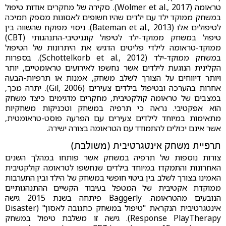
טראומה (Wolmer et al., 2017). סקירה של מחקרים אודות טיפול
במשחק ממוקד ילד עם ילדים שהיו חשופים לאסונות מספק תמיכה
לטיפולים אלו (Bateman et al., 2013). ניסוי מפוקח שהשווה בין
טיפול במשחק ממוקד-ילד לטיפול קוגניטיבי-התנהגותי (CBT)
ממוקד-טראומה לילדי פליטים הדגיש את היתרונות של הטיפול
במשחק ממוקד-ילד (Schottelkorb et al., 2012). בספרות
הקלינית הנוגעת לילדים אשר נחשפו לאירועים טראומטיים, יותר
ויותר דיווחים על הצורך לשלב משחק, אמנות או תרפיות-הבעה
אחרות בהערכה ובטיפול בילדים צעירים (Gil, 2006). יתרה מכך,
במצבים של טראומה קולקטיבית, מחקרים מדגימים כיצד משחק
הוא אפקטיבי. נראה כי תרפיה במשחק וטכניקות משחקיות
מתאימות במיוחד לילדים צעירים עם הפרעה פוסט-טראומטית,
אשר אינם יכולים להתמודד עם הטראומה בצורה ישירה.
תרפיית משחק אינטגרטיבית (משולבת)
צורות נוספות של תרפיה במשחק אשר פותחו במהלך השנים
האחרונות והתמקדו במיוחד בילדים שנחשפו לטראומה קולקטיבית
האמינו בצורך לשלב בין ביטוי חופשי במשחק של הילד ובין התערבות
ממוקדת אקטיבית של המטפל בעיבוד הקשיים ההתנהגותיים
הנובעים מהטראומה. Baggerly פיתחה בשנת 2015 גישה
אינטגרטיבית הנקראת "טיפול במשחק כתגובה לאסון" (Disaster
Response PlayTherapy). גישה זו משלבת טיפול במשחק