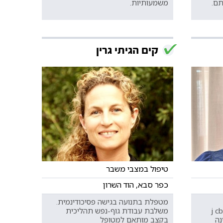
ם.
משמעותיות.
קים הגיתי גרין
טיפול במצבי משבר
כפר סבא, הוד השרון
מטפלת בתנועה בגישה פסיכודינמית.
ית התנהגותית יהודית j cbt
משלבת עבודת גוף-נפש תהליכית
נה
בקצב מותאם למטופל