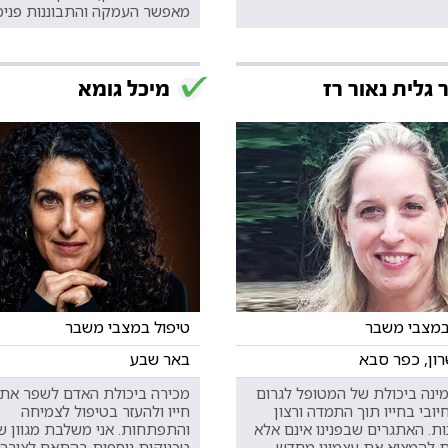
מאפשר העמקה והתבוננות פנימ
 גלית נאור רז
מיכל גומא
במצבי משבר
טיפול במצבי משבר
רון, כפר סבא
באר שבע
מינה ביכולת של המטופל לגרום
מכירה ביכולת האדם לשפר את 
חיובי בחייו תוך התמדה ורצון
חייו ולהעזר בטיפול לצמיחה
ת. האתגרים שבפנינו אינם אלא
והתפתחות. אני משלבת מגוון ש
ת להמציא את עצמינו מחדש.
טכניקות נוספות בהתאם לצורך 