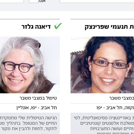
אונליין
ת תנעמי שפרינצק
דיאנה גלזר
במצבי משבר
טיפול במצבי משבר
וה, תל אביב - יפו
תל אביב - יפו, אונליין
אוריינטציה פסיכואנליטית, לפי
הגישה הטיפולית שלי מתמקדת 
משלבת אלמנטים קוגניטיביים
החיים של המטופל. בתהליך מש
ותיים ועושה התערבויות
לחקור, לחוות ולהבין את מקור 
ת ממוקדות ומגוונות.