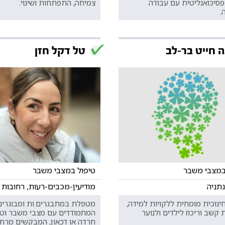
פסיכואנליטית עם עבודה
צמיחה, התפתחות ושינוי.
.
ה חייט בר-לב
טל דקל חזן
במצבי משבר
טיפול במצבי משבר
נתניה
מודיעין-מכבים-רעות, רחובות
ינוכית מומחית ללקויות למידה,
מטפלת במתבגרים.ות ומבוגרים
קשב וריכוז לילדים ולנוער
המתמודדים עם מצבי משבר וטר
חרדה או דכאון, המבקשים מרחב