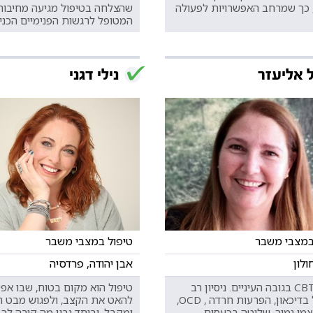
 כך שמרחב האפשרויות לפעולה
שהצלחה בטיפול מגיעה מחיבור
המטופל לרגשות הפנימיים הכנים
 אליעזר
נילי דגני
במצבי משבר
טיפול במצבי משבר
ולון
אבן יהודה, פרדסיה
טיפול CBT בגובה העיניים. ניסיון רב
טיפול הוא מקום בטוח, שבו אפ
בטיפול בדיכאון, הפרעות חרדה , OCD,
להאט את הקצב, ולפגוש מבט ר
צמי נמוך, שליטה בכעסים,
ומקבל. וביחד נבין מה קורה לך 