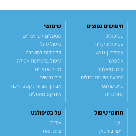
חיפושים נפוצים
שימושי
פסיכולוג
מטפלים לפי אזורים
פסיכולוג קליני
טיפול מוזל
אוטיזם | ASD
קליניקות להשכרה
אספרגר
טיפול בהפרעות אכילה
פיברומיאלגיה
מדור הספרים
הפרעת אישיות גבולית
לוח דרושים
מיינדפולנס
אבחון הפרעות קשב וריכוז
התמכרות
אינדקס מטפלים
תחומי טיפול
על בטיפולנט
CBT
אודות
ריפוי בעיסוק
צוות האתר