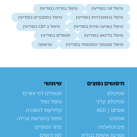
טיפול זוגי במודיעין
טיפול בחרדה במודיעין
טיפול בהתמכרויות במודיעין
טיפול במתבגרים במודיעין
טיפול בפגיעה מינית במודיעין
טיפול ב-CBT במודיעין
טיפול בדיכאון במודיעין
מטפלים במודיעין
טיפול קוגנטיבי התנהגותי במודיעין
טראומה
חיפושים נפוצים
שימושי
פסיכולוג
מטפלים לפי אזורים
פסיכולוג קליני
טיפול מוזל
אוטיזם | ASD
קליניקות להשכרה
אספרגר
טיפול בהפרעות אכילה
פיברומיאלגיה
מדור הספרים
הפרעת אישיות גבולית
לוח דרושים