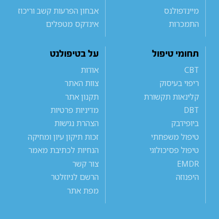
מיינדפולנס
אבחון הפרעות קשב וריכוז
התמכרות
אינדקס מטפלים
תחומי טיפול
על בטיפולנט
CBT
אודות
ריפוי בעיסוק
צוות האתר
קלינאות תקשורת
תקנון אתר
DBT
מדיניות פרטיות
ביופידבק
הצהרת נגישות
טיפול משפחתי
זכות תיקון עיון ומחיקה
טיפול פסיכולוגי
הנחיות לכתיבת מאמר
EMDR
צור קשר
היפנוזה
הרשם לניוזלטר
מפת אתר