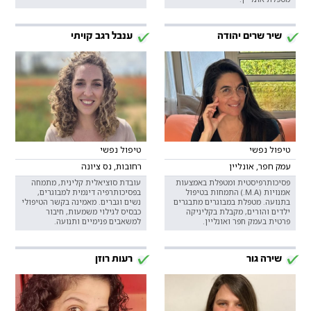
שיר שרים יהודה
ענבל רגב קויתי
טיפול נפשי
טיפול נפשי
עמק חפר, אונליין
רחובות, נס ציונה
פסיכותרפיסטית ומטפלת באמצעות
עובדת סוציאלית קלינית, מתמחה
אמנויות (M.A.) התמחות בטיפול
בפסיכותרפיה דינמית למבוגרים,
בתנועה. מטפלת במבוגרים מתבגרים
נשים וגברים. מאמינה בקשר הטיפולי
ילדים והורים, מקבלת בקליניקה
כבסיס לגילוי משמעות, חיבור
פרטית בעמק חפר ואונליין.
למשאבים פנימיים ותנועה.
שירה גור
רעות רוזן