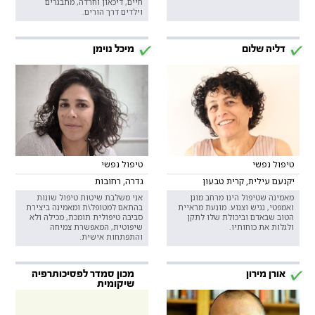
חיים, דיכאון וחרדה, מתבגרים
וילדים דרך הורים.
דליה שלום
מיכל נוימן
טיפול נפשי
טיפול נפשי
יקנעם עילית, קרית טבעון
גדרה, רחובות
מאמינה שטיפול הינו מרחב מוגן
אני משלבת שיטות טיפול שונות
ואמפטי, נגיש וצנוע. מונעת מראיית
בהתאם למטופל\ת ומאמינה ביצירת
הטוב שבאדם וביכולת שלו לתקן
סביבה טיפולית תומכת, מכילה ולא
ולגלות את כוחותיו.
שיפוטית, המאפשרת צמיחה
והתפתחות אישית.
אורן מירון
מכון סמדר לפסיכותרפיה
שיקומית