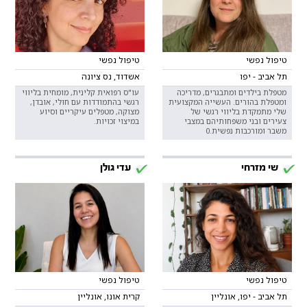
טיפול נפשי
טיפול נפשי
תל אביב - יפו
אשדוד, נס ציונה
מטפלת בילדים ומתבגרים, מדריכה
עו"ס רפואית קלינית, מומחית בליווי
ומטפלת בהורים. העשייה המקצועית
רגשי בהתמודדות עם חולי, אובדן,
שלי מתמקדת בליווי רגשי של
מצוקה, מטפלים עיקריים וסיוע
צעירים ובני משפחותיהם במצבי
במיצוי זכויות.
משבר ומורכבות נפשית.0
שי מזרחי
עדי גולן
טיפול נפשי
טיפול נפשי
תל אביב - יפו, אונליין
קרית אונו, אונליין