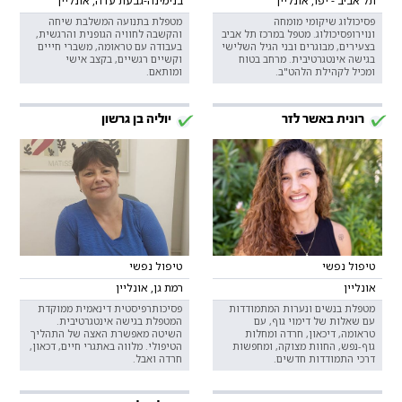
תל אביב - יפו, אונליין
בנימינה-גבעת עדה, אונליין
פסיכולוג שיקומי מומחה
מטפלת בתנועה המשלבת שיחה
ונוירופסיכולוג. מטפל במרכז תל אביב
והקשבה לחוויה הגופנית והרגשית,
בצעירים, מבוגרים ובני הגיל השלישי
בעבודה עם טראומה, משברי חייים
בגישה אינטגרטיבית. מרחב בטוח
וקשיים רגשיים, בקצב אישי
ומכיל לקהילת הלהט"ב.
ומותאם.
רונית באשר לזר
יוליה בן גרשון
טיפול נפשי
טיפול נפשי
אונליין
רמת גן, אונליין
מטפלת בנשים ונערות המתמודדות
פסיכותרפיסטית דינאמית ממוקדת
עם שאלות של דימוי גוף, עם
המטפלת בגישה אינטגרטיבית.
טראומה, דיכאון, חרדה ומחלות
השיטה מאפשרת האצה של התהליך
גוף-נפש, החוות מצוקה, ומחפשות
הטיפולי. מלווה באתגרי חיים, דכאון,
דרכי התמודדות חדשים.
חרדה ואבל.