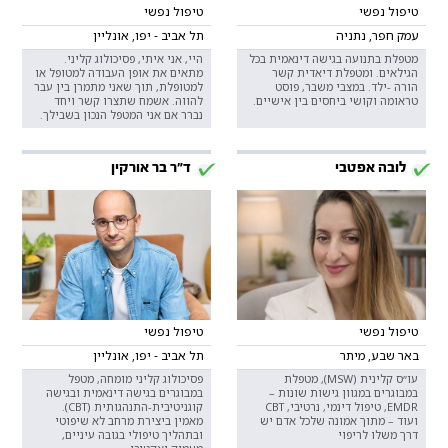
טיפול נפשי
טיפול נפשי
עמק חפר, נתניה
תל אביב - יפו, אונליין
מטפלת בתנועה בגישה דינאמית בכל
היי, אני איתי, פסיכולוג קליני.
הגילאים. ומטפלת דיאדית קשר
מתאים את אופן העבודה למטופל או
הורה -ילד. במצבי משבר, פוסט
למטופלת, תוך שאני מתמרן בין עבר
טראומה וקושי ביחסים בין אישיים.
להווה. אשמח שתצרו קשר ויחד
נברר אם אני המטפל הנכון בשבילך.
לובה אפטבי
ד"ר בר אורקין
טיפול נפשי
טיפול נפשי
באר שבע, מיתר
תל אביב - יפו, אונליין
עו״ס קלינית (MSW), מטפלת
פסיכולוג קליני מומחה, מטפל
במבוגרים במגוון גישות שונות –
במבוגרים בגישה דינאמית ובגישה
EMDR, טיפול דינמי, נרטיבי, CBT
קוגניטיבית-התנהגותית (CBT).
ועוד – מתוך אמונה שלכל אדם יש
מאמין ביצירת מרחב לא שיפוטי
דרך משלו לריפוי
ובתהליך טיפולי בגובה עיניים,