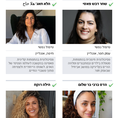
שחר דבש פאסי
הלא חאג' هلا حاج
טיפול נפשי
טיפול נפשי
עמק חפר, אונליין
חיפה, אונליין
פסיכולוגית חינוכית בהתמחות,
פסיכולוגית בהתמחות קלינית.
מטפלת בילדים ובמתבגרים ומלווה
מאמינה בהקשבה לעולמו הפנימי של
הורים בקליניקה במושב אביחיל
האדם, לשפתו הייחודית ולצמיחה
שבעמק חפר.
מתוך משברי החיים.
הדס ברבי בר שלום
הילה רוקח