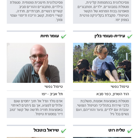
פסיכולוגית בהתמחות קלינית,
פסיכולוגית חינוכית מומחית. מטפלת
מטפלת במבוגרים, ילדים, ומתבגרים.
בילדים, מתבגרים והורים סביב
מאמינה בכוח המרפא של הקשר
קשיים רגשיים, חברתיים, חרדה,
הטיפולי. מקבלת בקליניקה פרטית
קשיי ויסות, קשב וריכוז ודימוי עצמי
בצפון יפו.
נמוך.
עידית-נעומי בלין
עומר חיות
טיפול נפשי
טיפול נפשי
הוד השרון, כפר סבא
תל אביב - יפו
מטפלת באמצעות אמנות, משלבת
אדם נולד וגדל אל תוך יחסים שגם
כלבי שירות בתהליכי הטיפול הנפשי.
עלולים לפצוע, אך גם ניתנים לאיחוי
עובדת עם ילדים, נוער והוריהם, ועם
באמצעות חוויה חדשה של קשר 'טוב
נשים בכל גיל
דיו' במסגרת טיפול.
טליה רוט
שיראל בוטבול