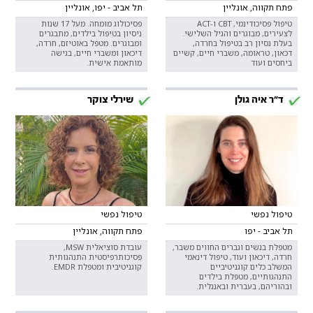
פתח תקווה, אונליין
תל אביב - יפו, אונליין
טיפול פסיכודינמי, CBT ו-ACT
פסיכולוג מומחה. מעל 17 שנות
לצעירים, מבוגרים והגיל השלישי.
ניסיון בטיפול בילדים, מתבגרים
בעלת נסיון רב בטיפול בחרדה,
ומבוגרים. מטפל באוטיזם, חרדה,
דכאון, טראומה, משברי חיים, קשיים
דיכאון ומשברי חיים, בגישה
ביחסים ועוד
מותאמת אישית.
ד"ר איה גולן
שירלי צוקר
טיפול נפשי
טיפול נפשי
תל אביב - יפו
פתח תקווה, אונליין
מטפלת בנשים וגברים החווים משבר,
עובדת סוציאלית MSW,
חרדה, דיכאון ועוד, טיפול דינאמי
פסיכותרפיסטית התנהגותית
המשלב כלים קוגניטיביים
קוגניטיבית ומטפלת EMDR.
התנהגותיים, מטפלת בילדים
ובהוריהם, בעברית ובאנגלית.