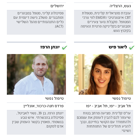
געש, הרצליה
ירושלים
עובדת סוציאלית קלינית, מטפלת
פסיכולוג קליני, מטפל במבוגרים
CBT אינטגרטיבי וEMDR לפי צרכי
ומתבגרים. משלב גישה דינמית עם
המטופל. מקבלת נוער צעירים
כלים התנהגותיים מהגל השלישי
ומבוגרים בקליניקה פרטית ונעימה
(ACT).
בקיבוץ געש.
ליאור פיש
יונתן הרפז
טיפול נפשי
טיפול נפשי
תל אביב - יפו, תל אביב - יפו
פרדס חנה-כרכור, אונליין
עו"ס קלינית. מציעה מרחב בטוח
יונתן הרפז, בן 39, נשוי לאביטל,
שיעזור לכם להבין לעומק את עצמכם
פסיכולוג בהכשרתי. איש טבע
ולהתמודד עם הקושי בחייכם, ובכך
בנשמתי, מאמין בקשר העמוק שבין
להניע תהליכים של התפתחות
אדם למקום.
ושינוי.