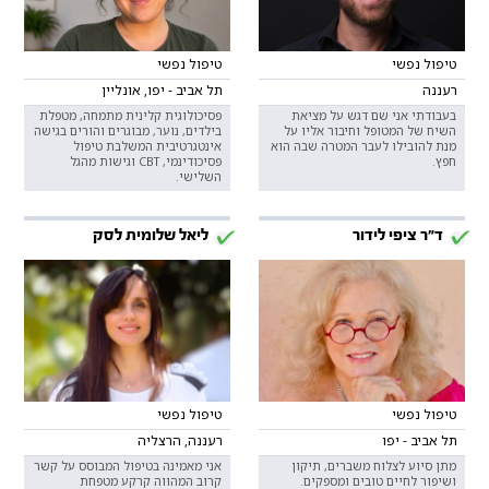
טיפול נפשי
טיפול נפשי
רעננה
תל אביב - יפו, אונליין
בעבודתי אני שם דגש על מציאת
פסיכולוגית קלינית מתמחה, מטפלת
השיח של המטופל וחיבור אליו על
בילדים, נוער, מבוגרים והורים בגישה
מנת להובילו לעבר המטרה שבה הוא
אינטגרטיבית המשלבת טיפול
חפץ.
פסיכודינמי, CBT וגישות מהגל
השלישי.
ד"ר ציפי לידור
ליאל שלומית לסק
טיפול נפשי
טיפול נפשי
תל אביב - יפו
רעננה, הרצליה
מתן סיוע לצלוח משברים, תיקון
אני מאמינה בטיפול המבוסס על קשר
ושיפור לחיים טובים ומספקים.
קרוב המהווה קרקע מטפחת