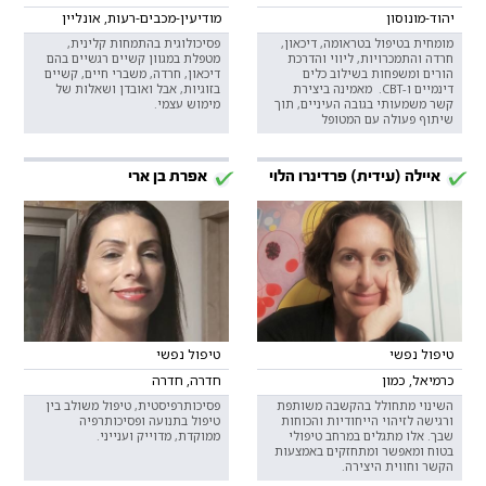
יהוד-מונוסון
מודיעין-מכבים-רעות, אונליין
מומחית בטיפול בטראומה, דיכאון,
פסיכולוגית בהתמחות קלינית,
חרדה והתמכרויות, ליווי והדרכת
מטפלת במגוון קשיים רגשיים בהם
הורים ומשפחות בשילוב כלים
דיכאון, חרדה, משברי חיים, קשיים
דינמיים ו-CBT. מאמינה ביצירת
בזוגיות, אבל ואובדן ושאלות של
קשר משמעותי בגובה העיניים, תוך
מימוש עצמי.
שיתוף פעולה עם המטופל
איילה (עידית) פרדינרו הלוי
אפרת בן ארי
טיפול נפשי
טיפול נפשי
כרמיאל, כמון
חדרה, חדרה
השינוי מתחולל בהקשבה משותפת
פסיכותרפיסטית, טיפול משולב בין
ורגישה לזיהוי הייחודיות והכוחות
טיפול בתנועה ופסיכותרפיה
שבך. אלו מתגלים במרחב טיפולי
ממוקדת, מדוייק וענייני.
בטוח ומאפשר ומתחזקים באמצעות
הקשר וחווית היצירה.