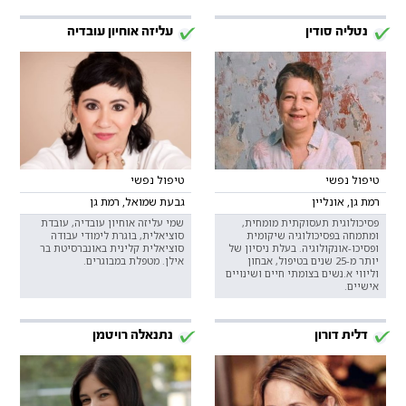
נטליה סודין
עליזה אוחיון עובדיה
טיפול נפשי
טיפול נפשי
רמת גן, אונליין
גבעת שמואל, רמת גן
פסיכולוגית תעסוקתית מומחית,
שמי עליזה אוחיון עובדיה, עובדת
ומתמחה בפסיכולוגיה שיקומית
סוציאלית, בוגרת לימודי עבודה
ופסיכו-אונקולוגיה. בעלת ניסיון של
סוציאלית קלינית באונברסיטת בר
יותר מ-25 שנים בטיפול, אבחון
אילן. מטפלת במבוגרים.
וליווי א.נשים בצומתי חיים ושינויים
אישיים.
דלית דורון
נתנאלה רויטמן