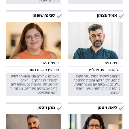
מעמיק ואקטיבי.
אמיר עצמון
סבינה שופטן
טיפול נפשי
טיפול נפשי
תל אביב - יפו, אונליין
מודיעין-מכבים-רעות
מוזמנים לטיפול הכולל שיח סקרן
מאמינה שהאדם הוא המומחה לחייו
ופתוח, חיבור לגוף וחכמת ההחלמה
ותפקידי זה לתווך בין האדם
שלו, מפגש בטוח עם משבר וקושי,
למחשבותיו. מטפלת במשפחות להן
פיתוח יכולות ויסות ושינוי דפוסי
ילדים עם צרכים מיוחדים, בעיקר על
חשיבה.
הרצף האוטיסטי.
ליאת זיסמן
מתן זיסמן