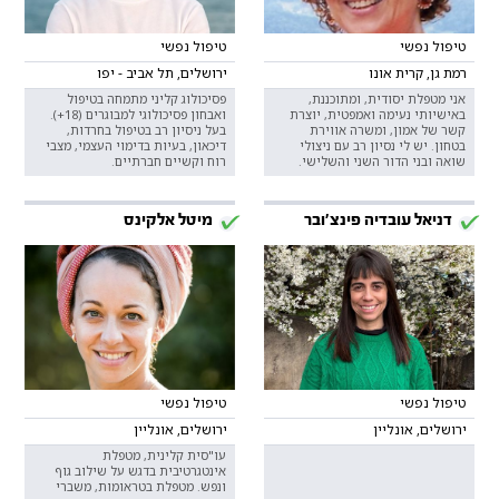
טיפול נפשי
טיפול נפשי
רמת גן, קרית אונו
ירושלים, תל אביב - יפו
אני מטפלת יסודית, ומתוכננת,
פסיכולוג קליני מתמחה בטיפול
באישיותי נעימה ואמפטית, יוצרת
ואבחון פסיכולוגי למבוגרים (18+).
קשר של אמון, ומשרה אווירת
בעל ניסיון רב בטיפול בחרדות,
בטחון. יש לי נסיון רב עם ניצולי
דיכאון, בעיות בדימוי העצמי, מצבי
שואה ובני הדור השני והשלישי.
רוח וקשיים חברתיים.
דניאל עובדיה פינצ׳ובר
מיטל אלקינס
טיפול נפשי
טיפול נפשי
ירושלים, אונליין
ירושלים, אונליין
עו"סית קלינית, מטפלת
אינטגרטיבית בדגש על שילוב גוף
ונפש. מטפלת בטראומות, משברי