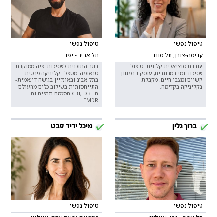
טיפול נפשי
טיפול נפשי
קדימה-צורן, תל מונד
תל אביב - יפו
עובדת סוציאלית קלינית. טיפול
בוגר התוכנית לפסיכותרפיה ממוקדת
פסיכודינמי במבוגרים, עוסקת במגוון
טראומה. מטפל בקליניקה פרטית
קשיים ומצבי חיים. מקבלת
בתל אביב ובאונליין בגישה דינאמית-
בקליניקה בקדימה.
התייחסותית בשילוב כלים מהעולם
ה-CBT, DBT הסכמה תרפיה וה-
EMDR.
ברוך גלין
מיכל ידיד סבט
טיפול נפשי
טיפול נפשי