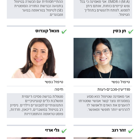
(M.A) ו-EMDR. אני מאמינה כי בכל
ההתייחסותית עם הכשרה בטיפול
נפש קיימים כוחות, אותם ניתן
בתנועה ובגישת החוויה הסומטית
לממש, לפתח ולהגשים בתהליך
(SE) לטיפול בטראומה בנוער
הטיפול.
ומבוגרים.
חן בסין
מנאל קונדוס
טיפול נפשי
טיפול נפשי
מודיעין-מכבים-רעות
חיפה
אני מאמינה שטיפול הוא מסע
מטפלת בגישה פסיכו-דינמית
במסגרתו נוצר קשר אנושי שמטרתו
ומשלבת כלים קוגניטיביים
להעצים את האדם ולאפשר לו
התנהגותיים למבוגרים וילדים. ניסיון
להרגיש יותר חופשי ומאושר.
רב בטיפול במשברים, דיכאון, חרדות,
פוסט טראומה והתמכרויות
זהר רגב
גלי ארזי