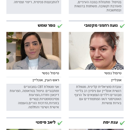
בטיפול: מתנהלת בגובה העיניים,
להתבוננות פנימית, ריפוי וצמיחה.
מעורבת וקשובה, משתפת ברגשות
ובמחשבות.
נועה רחמני מקטובי
נופר שמש
טיפול נפשי
טיפול נפשי
אונליין
ראש העין, אונליין
עובדת סוציאלית קלינית, מטפלת
אני מטפלת CBT במבוגרים
רגשית אונליין עם ניסיון רב בליווי
ומתבגרים. טיפול בטראומה, הפרעות
מבוגרים וילדים הנמצאים על הרצף
דיכאון וחרדה,הפרעות
האוטיסטי ו/או המתמודדים עם
פסיכוסומטיות,קשיים
בעיות נפשיות.
בזוגיות,הדרכות הורים,העצמה
אישית ושינוי והחלמה.
ענת יפת
ליאב פיסנוי