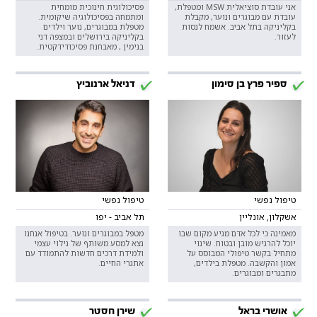
אני עובדת סוציאלית MSW ומטפלת,
פסיכולוגית חינוכית מומחית
עובדת עם מבוגרים ונוער, מקבלת
ומתמחה בפסיכולוגיה שיקומית.
בקליניקה בתל אביב. אשמח לנסות
מטפלת במבוגרים, נוער וילדים
לעזור.
בקליניקה בירושלים ובמצפה דני
בנימין , מאבחנת פסיכודידקטית.
ספיר פרץ בן סימון
דניאל ארנוביץ
טיפול נפשי
טיפול נפשי
אשקלון, אונליין
תל אביב - יפו
מאמינה כי לכל אדם מגיע מקום שבו
מטפל במבוגרים ונוער. בטיפול אנחנו
יוכל להרגיש מובן ובטוח. שינוי
נצא למסע משותף של גילוי עצמי
מתחיל בקשר טיפולי המבוסס על
ולמידת דרכים חדשות להתמודד עם
אמון והקשבה. מטפלת בילדים,
אתגרי החיים.
מתבגרים ומבוגרים.
אושרי בראל
שירן חסטר