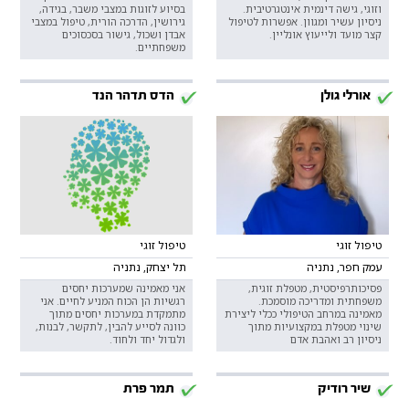
וזוגי, גישה דינמית אינטגרטיבית.
בסיוע לזוגות במצבי משבר, בגידה,
ניסיון עשיר ומגוון. אפשרות לטיפול
גירושין, הדרכה הורית, טיפול במצבי
קצר מועד ולייעוץ אונליין.
אבדן ושכול, גישור בסכסוכים
משפחתיים.
אורלי גולן
הדס תדהר הנד
טיפול זוגי
טיפול זוגי
עמק חפר, נתניה
תל יצחק, נתניה
פסיכותרפיסטית, מטפלת זוגית,
אני מאמינה שמערכות יחסים
משפחתית ומדריכה מוסמכת.
רגשיות הן הכוח המניע לחיים. אני
מאמינה במרחב הטיפולי ככלי ליצירת
מתמקדת במערכות יחסים מתוך
שינוי מטפלת במקצועיות מתוך
כוונה לסייע להבין, לתקשר, לבנות,
ניסיון רב ואהבת אדם
ולגדול יחד ולחוד.
שיר רודיק
תמר פרת