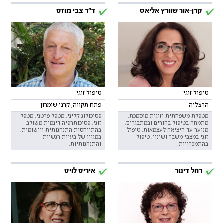
קרן-אור שוורץ אליאס
ד"ר צבי מוזס
טיפול זוגי
טיפול זוגי
הרצליה
פתח תקווה, קרני שומרון
מטפלת משפחתית וזוגית מוסמכת.
פסיכולוג קליני, מטפל פרטני, מטפל
מתמחה בטיפול בהורים ובמתבגרים,
זוגי, פסיכותרפיה דינמית משולב
מנוער עד היציאה לעצמאות, טיפול
בהתייחסות התנהגותית ויישומית,
זוגי במצבי משבר ושינוי, טיפול
במגוון של בעיות רגשיות
בהתמכרויות.
והתנהגותיות.
רחל דינור
איריס לויט