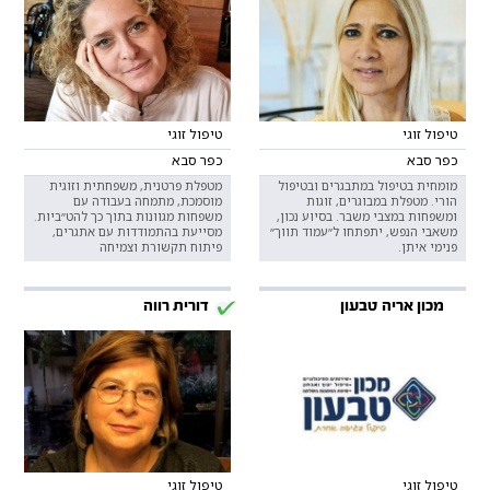
טיפול זוגי
טיפול זוגי
כפר סבא
כפר סבא
מומחית בטיפול במתבגרים ובטיפול
מטפלת פרטנית, משפחתית וזוגית
הורי. מטפלת במבוגרים, זוגות
מוסמכת, מתמחה בעבודה עם
ומשפחות במצבי משבר. בסיוע נכון,
משפחות מגוונות בתוך כך להט״ביות.
משאבי הנפש, יתפתחו ל״עמוד תווך״
מסייעת בהתמודדות עם אתגרים,
פנימי איתן.
פיתוח תקשורת וצמיחה
מכון אריה טבעון
דורית רווה
טיפול זוגי
טיפול זוגי