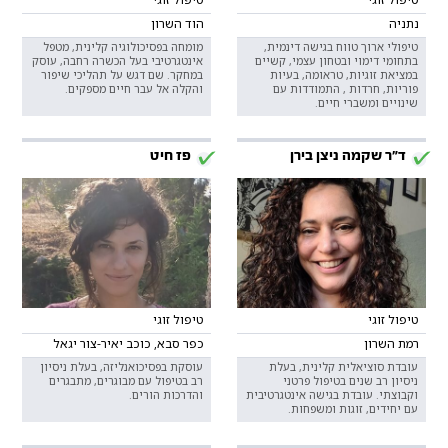
נתניה
הוד השרון
טיפולי ארוך טווח בגישה דינמית,
מומחה בפסיכולוגיה קלינית, מטפל
בתחומי דימוי ובטחון עצמי, קשיים
אינטגרטיבי בעל הכשרה רחבה, עוסק
במציאת זוגיות, טראומה, בעיות
במחקר. שם דגש על תהליכי שיפור
פוריות, חרדות , התמודדות עם
והקלה אל עבר חיים מספקים.
שינויים ומשברי חיים.
ד"ר שקמה ניצן בירן
פז חיט
טיפול זוגי
טיפול זוגי
רמת השרון
כפר סבא, כוכב יאיר-צור יגאל
עובדת סוציאלית קלינית, בעלת
עוסקת בפסיכואנליזה, בעלת ניסיון
ניסיון רב שנים בטיפול פרטני
רב בטיפול עם מבוגרים, מתבגרים
וקבוצתי. עובדת בגישה אינטגרטיבית
והדרכות הורים.
עם יחידים, זוגות ומשפחות.