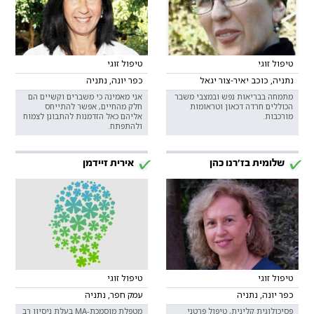
טיפול זוגי
טיפול זוגי
נתניה, כוכב יאיר-צור יגאל
כפר יונה, נתניה
מתמחה בבריאות נפש ובמצבי משבר
אני מאמינה כי משברים וקשיים הם
הכוללים חרדה דכאון וטראומות
חלק מהחיים, אפשר להתייחס
מורכבות.
אליהם כאל הזדמנות להתבונן לצמוח
ולהתפתח.
שלומית בז'רנו כהן
אירית זיידמן
טיפול זוגי
טיפול זוגי
כפר יונה, נתניה
עמק חפר, נתניה
פסיכולוגית קלינית, טיפול פרטני
מטפלת מוסמכת-MA בעלת ניסיון רב