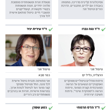
פסיכולוגית קלינית מדריכה, מתמחה
מטפלת זוגית ומשפחתית מוסמכת.
בעבודה עם ילדים, מתבגרים, הדרכת
מלווה יחידים, זוגות ומשפחות
הורים וטיפול זוגי.
בקשיי תקשורת, קונפליקטים
ומשברי חיים. טיפול מותאם אישית
לכל צורך.
ד"ר נגה נברו
ד"ר עירית יניר
טיפול זוגי
טיפול זוגי
הרצליה, גליל ים
כפר סבא
פיתוח מודלים טיפוליים ממוקדים
אני מתאימה תכנית טיפול אישית
ואפקטיביים הנשענים על הגישה
לכל פונה, החל מטיפול ממוקד
המערכתית-קצרת המועד, פיתוח
קצר-מועד ועד לטיפול לטווח ארוך,
הגישה ה"ממוקדת שינוי", פיתוח
בפגישות אישיות, זוגיות או בהרכבים
חשיבה יצירתית.
משפחתיים ורב-דוריים.
ד"ר הדס הרמתי
נטע שפרן