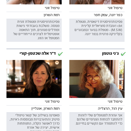
טיפול זוגי
טיפול זוגי
כפר יונה, עמק חפר
רמת השרון
פסיכותרפיסטית דינאמית, מטפלת
פסיכותרפיסטית ומטפלת זוגית
cbt ועובדת סוציאלית קלינית
מנוסה. משלבת בעבודתי גישות
(M.S.W) - מטפלת בנוער ובמבוגרים
ומודלים מגוונים, תוך התאמה
בקליניקה פרטית בכפר יונה.
אופטימלית לצרכים הייחודיים של
המטופל או הזוג.
ג'ני גוטמן
ד"ר אלה שכטמן-קורי
טיפול זוגי
טיפול זוגי
עין הוד, הרצליה
רמת השרון, אונליין
אני עוזרת למטופלים שלי לזהות
מאמינה בשילוב של קשר טיפולי
להתחבר לכוחות הפנימיים שלהם
מיטיב והתערבויות מבוססות-ראיות,
כדי להתמודד עם הקשיים בחייהם.
כדרך לאפשר הקלה, התפתחות
אישית, יצירה של אורח