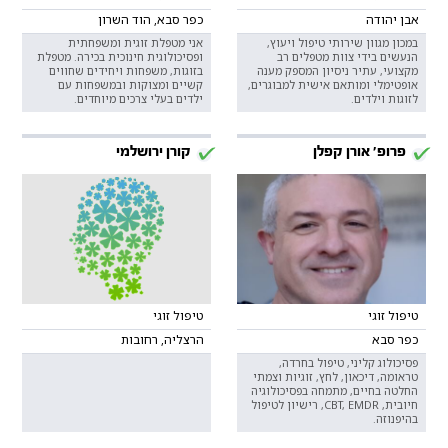
אבן יהודה
כפר סבא, הוד השרון
במכון מגוון שירותי טיפול ויעוץ,
אני מטפלת זוגית ומשפחתית
הנעשים בידי צוות מטפלים רב
ופסיכולוגית חינוכית בכירה. מטפלת
מקצועי, עתיר ניסיון המספק מענה
בזוגות, משפחות ויחידים שחווים
אופטימלי ומותאם אישית למבוגרים,
קשיים ומצוקות ובמשפחות עם
לזוגות וילדים.
ילדים בעלי צרכים מיוחדים.
פרופ' אורן קפלן
קורן ירושלמי
טיפול זוגי
טיפול זוגי
כפר סבא
הרצליה, רחובות
פסיכולוג קליני, טיפול בחרדה,
טראומה, דיכאון, לחץ, זוגיות וצמתי
החלטה בחיים, מתמחה בפסיכולוגיה
חיובית, CBT, EMDR, רישיון לטיפול
בהיפנוזה.