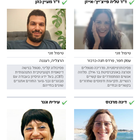
ד"ר טליה פייצ'יץ'-אייזן
ד"ר מעיין כהן
טיפול זוגי
טיפול זוגי
עמק חפר, פרדס חנה-כרכור
הרצליה, רעננה
פסיכותרפיסטית, מדריכה מטפלים
פסיכולוג קליני, מטפל בגישה
ומרצה באוניברסיטת בר-אילן. מלווה
דינאמית וקוגניטיבית התנהגותית
אנשים המתמודדים עם קשיים
(CBT), בעל ידע וניסיון בעבודה עם
רגשיים, תקיעות ודפוסים שחוזרים
מבוגרים ובני-נוער החווים אתגרים
בקשרים ובחיים.
שונים בחייהם.
דינה מרכוס
עירית וגנר