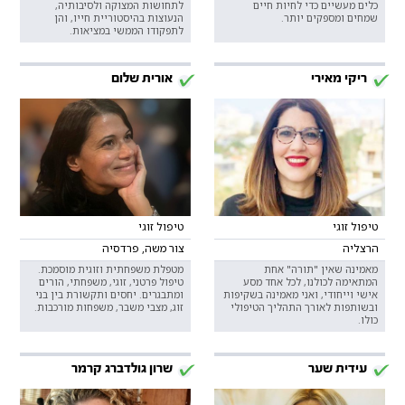
כלים מעשיים כדי לחיות חיים
לתחושות המצוקה ולסיבותיה,
שמחים ומספקים יותר.
הנעוצות בהיסטוריית חייו, והן
לתפקודו הממשי במציאות.
ריקי מאירי
אורית שלום
טיפול זוגי
טיפול זוגי
הרצליה
צור משה, פרדסיה
מאמינה שאין "תורה" אחת
מטפלת משפחתית וזוגית מוסמכת.
המתאימה לכולנו, לכל אחד מסע
טיפול פרטני, זוגי, משפחתי, הורים
אישי וייחודי, ואני מאמינה בשקיפות
ומתבגרים. יחסים ותקשורת בין בני
ובשותפות לאורך התהליך הטיפולי
זוג, מצבי משבר, משפחות מורכבות.
כולו.
עידית שער
שרון גולדברג קרמר