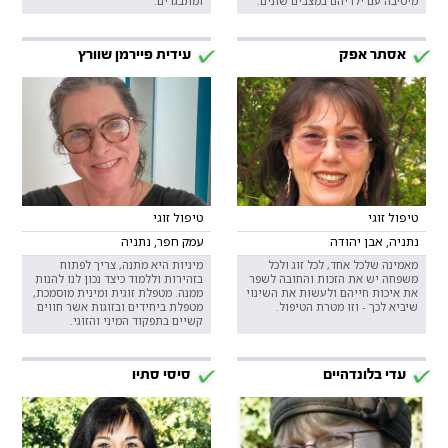
מיטיבה עם ילדיהם במצבים שונים.
ומתבגרים.
אסתר אפק
עידית פיירמן שוורץ
טיפול זוגי
טיפול זוגי
נתניה, אבן יהודה
עמק חפר, נתניה
מאמינה שלכל אחד, לכל זוג ולכל
מיניות היא מתנה, צריך לפתוח
משפחה יש את הזכות והחובה לשפר
בזהירות וללמוד כיצד נכון לנו להנות
את איכות חייהם ולעשות את השינוי
ממנה. מטפלת זוגית ומינית מוסמכת,
שיביא לכך - וזו מטרת הטיפול.
מטפלת ביחידים ובזוגות אשר חווים
קשיים בתפקוד המיני והזוגי.
עדי בלונדהיים
סיסי סתיו