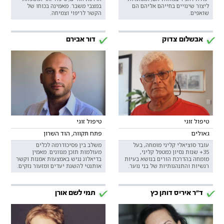
ליצור שינויים בחייהם אליהם הם
במצבי משבר. מאמינה בכוחו של
שואפים.
הקשר לריפוי וצמיחה.
אבשלום צדוק
דור אבירם
טיפול זוגי
טיפול זוגי
גאולים
פתח תקווה, הוד השרון
עובד סוציאלי קליני מומחה, בעל
משלב בין פסיכודרמה לכלים
35+ שנות נסיון כמטפל קליני,
מעולמות תוכן מגוונים. מאמין
מומחה בהדרכת הורים בנושא בעיות
בדיאלוג נגיש באמצעות אמנות וקשר
רגשיות והתנהגותיות של בני נוער.
אותנטי להשגת יעדים ומזעור נזקים.
ד"ר איריס דותן כץ
תמי לשם אורן