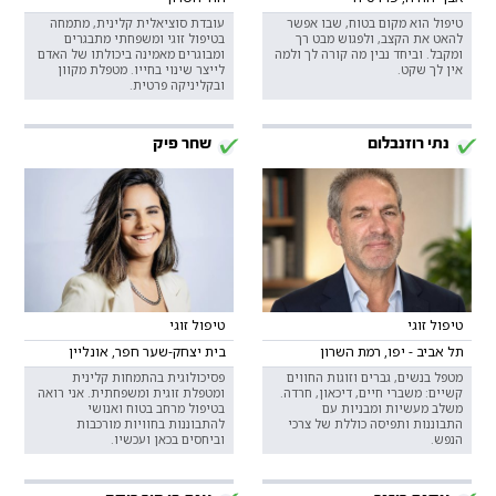
טיפול הוא מקום בטוח, שבו אפשר
עובדת סוציאלית קלינית, מתמחה
להאט את הקצב, ולפגוש מבט רך
בטיפול זוגי ומשפחתי מתבגרים
ומקבל. וביחד נבין מה קורה לך ולמה
ומבוגרים מאמינה ביכולתו של האדם
אין לך שקט.
לייצר שינוי בחייו. מטפלת מקוון
ובקליניקה פרטית.
נתי רוזנבלום
שחר פיק
טיפול זוגי
טיפול זוגי
תל אביב - יפו, רמת השרון
בית יצחק-שער חפר, אונליין
מטפל בנשים, גברים וזוגות החווים
פסיכולוגית בהתמחות קלינית
קשיים: משברי חיים, דיכאון, חרדה.
ומטפלת זוגית ומשפחתית. אני רואה
משלב מעשיות ומבניות עם
בטיפול מרחב בטוח ואנושי
התבוננות ותפיסה כוללת של צרכי
להתבוננות בחוויות מורכבות
הנפש.
וביחסים בכאן ועכשיו.