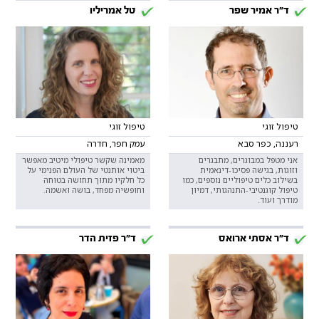
ד"ר אמיר שפר
טל אמריליו
טיפול זוגי
טיפול זוגי
רעננה, כפר סבא
עמק חפר, חדרה
אני מטפל במבוגרים, מתבגרים
מאמינה שקשר טיפולי מיטיב מאפשר
וזוגות, בגישה פסיכו-דינאמית
ביטוי אותנטי של העולם הפנימי על
בשילוב כלים טיפוליים נוספים, כמו
כל חלקיו מתוך תחושה בטוחה
טיפול קוגנטיבי-התנהגותי, דמיון
וחופשיה מפחד, בושה ואשמה.
מודרך ועוד.
ד"ר אסתי ארואס
ד"ר פזית הדר