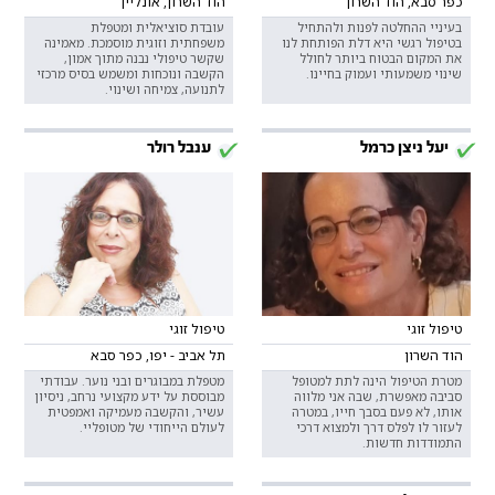
כפר סבא, הוד השרון
הוד השרון, אונליין
בעיניי ההחלטה לפנות ולהתחיל
עובדת סוציאלית ומטפלת
בטיפול רגשי היא דלת הפותחת לנו
משפחתית וזוגית מוסמכת. מאמינה
את המקום הבטוח ביותר לחולל
שקשר טיפולי נבנה מתוך אמון,
שינוי משמעותי ועמוק בחיינו.
הקשבה ונוכחות ומשמש בסיס מרכזי
לתנועה, צמיחה ושינוי.
יעל ניצן כרמל
ענבל רולר
טיפול זוגי
טיפול זוגי
הוד השרון
תל אביב - יפו, כפר סבא
מטרת הטיפול הינה לתת למטופל
מטפלת במבוגרים ובני נוער. עבודתי
סביבה מאפשרת, שבה אני מלווה
מבוססת על ידע מקצועי נרחב, ניסיון
אותו, לא פעם בסבך חייו, במטרה
עשיר, והקשבה מעמיקה ואמפטית
לעזור לו לפלס דרך ולמצוא דרכי
לעולם הייחודי של מטופליי.
התמודדות חדשות.