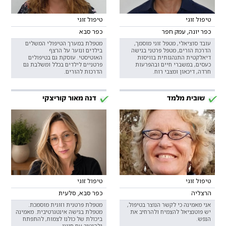
טיפול זוגי
טיפול זוגי
כפר יונה, עמק חפר
כפר סבא
‎‎עובד סוציאלי, מטפל זוגי מוסמך,
מטפלת במערך הטיפולי המשלים
הדרכת הורים, מטפל פרטני בגישה
בילדים ונוער על הרצף
דיאלקטית התנהגותית בוויסות
האוטיסטי. עוסקת גם בטיפולים
כעסים, במשברי חיים ובהפרעות
פרטניים לילדים בכלל ומשלבת גם
חרדה, דיכאון ומצבי רוח.
הדרכות להורים.
שובית מלמד
דנה מאור קוריצקי
טיפול זוגי
טיפול זוגי
הרצליה
כפר סבא, סלעית
אני מאמינה כי לקשר הנוצר בטיפול,
מטפלת פרטנית וזוגית מוסמכת.
יש פוטנציאל להצמיח ולהרחיב את
מטפלת בגישה אינטגרטיבית. מאמינה
הנפש.
ביכולת של כולנו לצמוח, להתפתח
ולהיטיב עם חיינו