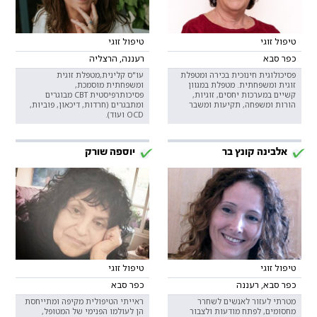
טיפול זוגי
טיפול זוגי
כפר סבא
רעננה, הרצליה
פסיכולוגית חינוכית בכירה ומטפלת
עו"ס קלינית,מטפלת זוגית
זוגית ומשפחתית. מטפלת במגוון
ומשפחתית מוסמכת,
קשיים במערכות יחסים, זוגיות,
פסיכותרפיסטית CBT מבוגרים
הורות ומשפחה, תקיעות ומשבר
ומתבגרים (חרדות, דיכאון, פוביות,
OCD ועוד).
אלבינה קונץ בר
יוספה שורק
טיפול זוגי
טיפול זוגי
כפר סבא, רעננה
כפר סבא
מטרתי לעזור לאנשים לשחרר
ראייתי הטיפולית מקיפה ומתייחסת
מחסומים, לפתח מודעות ולצבור
הן לעולמו הפנימי של המטופל,