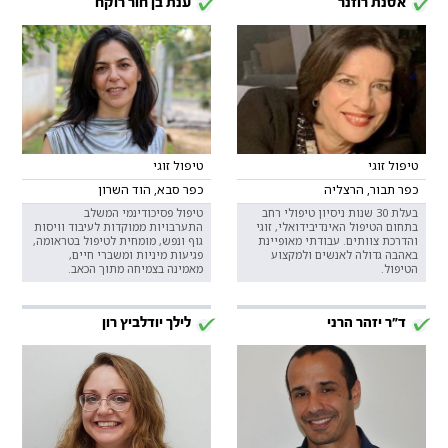
אסנת רוזנר
ענת בן חור רוקח
טיפול זוגי
טיפול זוגי
כפר תבור, הרצליה
כפר סבא, הוד השרון
בעלת 30 שנות ניסיון טיפולי רחב
טיפול פסיכודינמי המשלב
בתחום הטיפול האינדיבידואלי, זוגי
התערבויות ממוקדות לעיבוד וויסות
והדרכת צוותים. עבודתי מאופיינת
גוף ונפש, מומחית לטיפול בטראומה,
באהבה גדולה לאנשים ולמקצוע
פגיעות מיניות ומשברי חיים,
הטיפול.
מאמינה בצמיחה מתוך הכאב.
ד"ר יזהר הרני
לילך יודלביץ רון