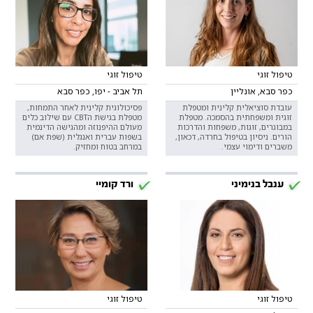
טיפול זוגי
טיפול זוגי
כפר סבא, אונליין
תל אביב - יפו, כפר סבא
עובדת סוציאלית קלינית ומטפלת
פסיכולוגית קלינית לאחר התמחות,
זוגית ומשפחתית בהסמכה. מטפלת
מטפלת בגישת הCBT עם שילוב כלים
במבוגרים, זוגות, משפחות והדרכות
מעולם ההיפנוזה ומהגישה הדינמית
הורים. ניסיון בטיפול בחרדה, דכאון,
בשפות עברית ואנגלית (שפת אם)
משברים ודימוי עצמי.
במרחב בטוח ומחזיק.
ענבל בנימיני
ורד קומיי
טיפול זוגי
טיפול זוגי