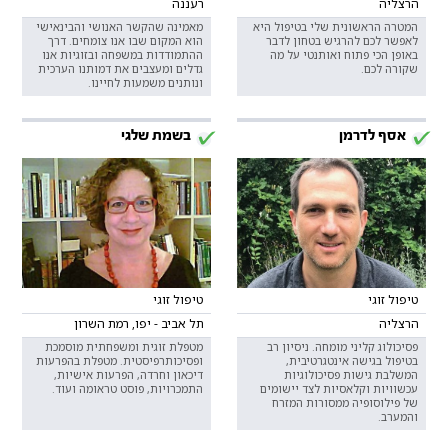
הרצליה
רעננה
המטרה הראשונית שלי בטיפול היא
מאמינה שהקשר האנושי והבינאישי
לאפשר לכם להרגיש בטחון לדבר
הוא המקום שבו אנו צומחים. דרך
באופן הכי פתוח ואותנטי על מה
ההתמודדות במשפחה ובזוגיות אנו
שקורה לכם.
גדלים ומעצבים את דמותנו הערכית
ונותנים משמעות לחיינו.
אסף לדרמן
בשמת שלגי
טיפול זוגי
טיפול זוגי
הרצליה
תל אביב - יפו, רמת השרון
פסיכולוג קליני מומחה. ניסיון רב
מטפלת זוגית ומשפחתית מוסמכת
בטיפול בגישה אינטגרטיבית,
ופסיכותרפיסטית. מטפלת בהפרעות
המשלבת גישות פסיכולוגיות
דיכאון וחרדה, הפרעות אישיות,
עכשוויות וקלאסיות לצד יישומים
התמכרויות, פוסט טראומה ועוד.
של פילוסופיה ממסורות המזרח
והמערב.