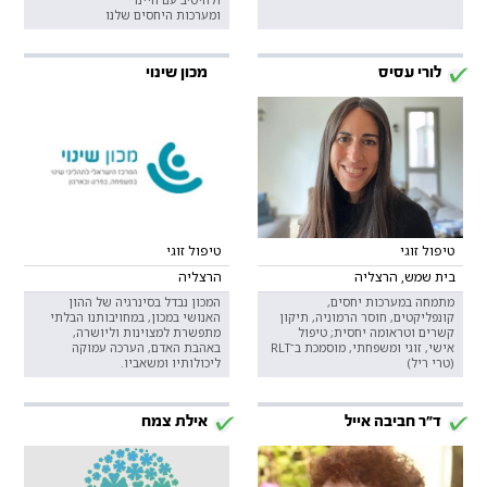
ומערכות היחסים שלנו
לורי עסיס
מכון שינוי
טיפול זוגי
טיפול זוגי
בית שמש, הרצליה
הרצליה
מתמחה במערכות יחסים,
המכון נבדל בסינרגיה של ההון
קונפליקטים, חוסר הרמוניה, תיקון
האנושי במכון, במחויבותנו הבלתי
קשרים וטראומה יחסית; טיפול
מתפשרת למצוינות וליושרה,
אישי, זוגי ומשפחתי, מוסמכת ב־RLT
באהבת האדם, הערכה עמוקה
(טרי ריל)
ליכולותיו ומשאביו.
ד"ר חביבה אייל
אילת צמח