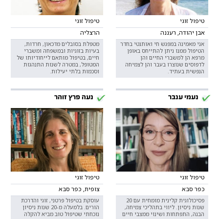
טיפול זוגי
טיפול זוגי
אבן יהודה, רעננה
הרצליה
אני מאמינה במפגש חי ואותנטי בחדר
מטפלת בסובלים מדכאון, חרדות,
הטיפול ממנו ניתן להתייחס באופן
בעיות בזוגיות ובמשפחה ומשברי
מרפא הן למשברי החיים והן
חיים, בטיפול מותאם לייחודיותו של
לדפוסים שנוצרו בעבר והן לצמיחה
המטופל, במטרה לשנות התנהגות
הנפשית בעתיד.
וסכמות בלתי יעילות.
נעמי ענבר
נעה פרץ זוהר
טיפול זוגי
טיפול זוגי
כפר סבא
צופית, כפר סבא
פסיכולוגית קלינית מומחית עם 20
עוסקת בטיפול פרטני, זוגי והדרכת
שנות ניסיון. ליווי בתהליכי צמיחה,
הורים. בלמעלה מ-20 שנות ניסיון
הבנה, התפתחות ושינוי ממצבי חיים
נוכחתי שטיפול טוב מביא להקלה