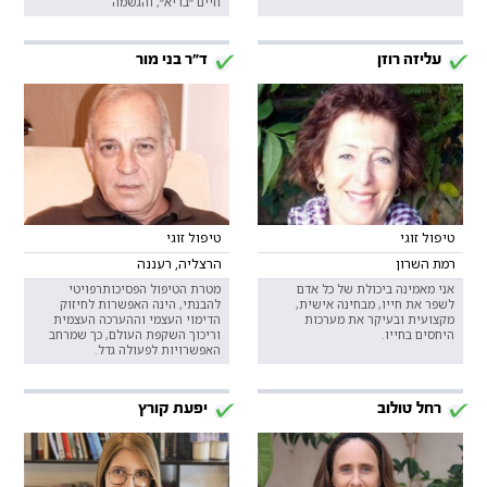
חיים ״בריא״, והגשמה
עליזה רוזן
ד"ר בני מור
טיפול זוגי
טיפול זוגי
רמת השרון
הרצליה, רעננה
אני מאמינה ביכולת של כל אדם
מטרת הטיפול הפסיכותרפויטי
לשפר את חייו, מבחינה אישית,
להבנתי, הינה האפשרות לחיזוק
מקצועית ובעיקר את מערכות
הדימוי העצמי וההערכה העצמית
היחסים בחייו.
וריכוך השקפת העולם, כך שמרחב
האפשרויות לפעולה גדל.
רחל טולוב
יפעת קורץ