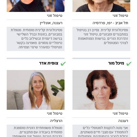
טיפול זוגי
טיפול זוגי
תל אביב - יפו, פרדסיה
רעננה, אונליין
פסיכולוגית קלינית. נסיון רב בטיפול
פסיכולוגית קלינית מומחית. מטפלת
במתבגרים ומבוגרים, טיפול זוגי
במבוגרים, בזוגות ובגיל השלישי
והדרכת הורים. בגישות המותאמות
בגישה דינמית ובשילוב כלים
לצרכי המטופלים.
טיפוליים נוספים. מאמינה בקשר
הטיפולי כמעורר שינוי וצמיחה.
מיכל מור
צופית אדר
טיפול זוגי
טיפול זוגי
רעננה
הרצליה
אני נוטה להקנות למטופלי כלים
מטפלת משפחתית וזוגית מוסמכת.
להתמודד עם מצבי חיים משתנים,
מומחית בעבודה עם מתבגרים,
יכולת להכיר בכוחותיהם, ומסוגלות
הדרכת הורים, טיפול זוגי ומשפחתי