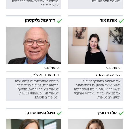
ומשברי חיים מגוונים.
במצוקות ואח"כ מאפשר התפתחות
אישית גדולה
אורנה אור
ד"ר יגאל גליקסמן
טיפול זוגי
טיפול זוגי
כפר סבא, רעננה
הוד השרון, אונליין
אני מאמינה בתהליך הטיפולי
מומחה לפסיכותרפיה קוגניטיבית
ובפוטנציאל הטמון בו להתפתחות
התנהגותית, לטיפול בביופידבק,
ולצמיחה אישית, זוגית ומשפחתית
לטיפול ביצירה והבעה, מוסמך
אני מביאה עמי ידע אקדמי ופרקטי
לטיפול זוגי ומשפחתי וגישור,
ונסיון רב בטיפול.
ולטיפול ב-EMDR.
טל דוידוביץ
מיכל בנישו שורק