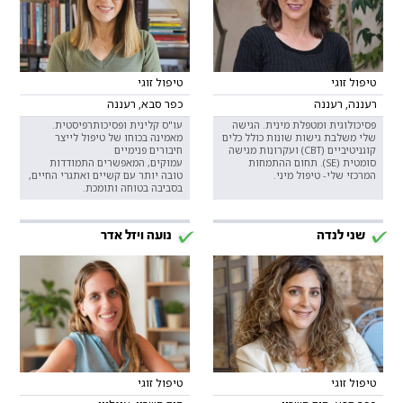
טיפול זוגי
טיפול זוגי
רעננה, רעננה
כפר סבא, רעננה
פסיכולוגית ומטפלת מינית. הגישה
עו"ס קלינית ופסיכותרפיסטית.
שלי משלבת גישות שונות כולל כלים
מאמינה בכוחו של טיפול לייצר
קוגניטיביים (CBT) ועקרונות מגישה
חיבורים פנימיים
סומטית (SE). תחום ההתמחות
עמוקים, המאפשרים התמודדות
המרכזי שלי- טיפול מיני.
טובה יותר עם קשיים ואתגרי החיים,
בסביבה בטוחה ותומכת.
שני לנדה
נועה ויזל אדר
טיפול זוגי
טיפול זוגי