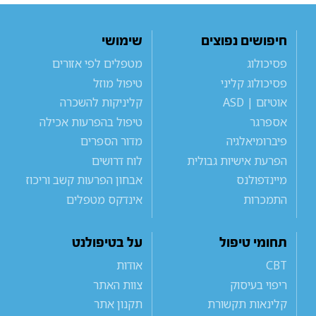
חיפושים נפוצים
שימושי
פסיכולוג
מטפלים לפי אזורים
פסיכולוג קליני
טיפול מוזל
אוטיזם | ASD
קליניקות להשכרה
אספרגר
טיפול בהפרעות אכילה
פיברומיאלגיה
מדור הספרים
הפרעת אישיות גבולית
לוח דרושים
מיינדפולנס
אבחון הפרעות קשב וריכוז
התמכרות
אינדקס מטפלים
תחומי טיפול
על בטיפולנט
CBT
אודות
ריפוי בעיסוק
צוות האתר
קלינאות תקשורת
תקנון אתר