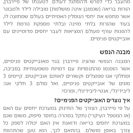
מהעבר כדי לפרש ולהסתגל לעולם. לטענתו של פיירברן,
הורות בריאה (שכמובן אינה מושלמת) מובילה לילד ולמבוגר
אשר מחפש את יחסי הגומלין האמיתיים בעולם שמחוצה לו,
בעוד שהורות בלתי מזינה ובלתי מספקת גורמת לילד
להפנות עורף מעולם המציאות לעבר יחסים מדומיינים עם
אובייקטים פנימיים.
מבנה הנפש
המבנה הנפשי שהציג פיירברן בנוי מאובייקטים פנימיים,
אשר הופנמו מהתנסויות עם דמויות משמעותיות בסביבה,
ומחלקי אגו מפוצלים וקשורים לאותם אובייקטים. קיימים 3
סוגים של אובייקטים פנימיים, ואל מולם 3 חלקי אגו:
ליבידינלי, אנטי-ליבידינלי, ומרכזי.
איך נוצרים האובייקטים הפנימיים?
על פי פיירברן, הצורך של התינוק במערכת יחסים עם האם
(או המטפל העיקרי) נתקל במהרה בחוסר סיפוק, משום שגם
במערכת יחסים בריאה ודואגת אין האם יכולה לספק כל
צורך באופן מושלם. בהתאם לכך, הוא טען שהתהוות