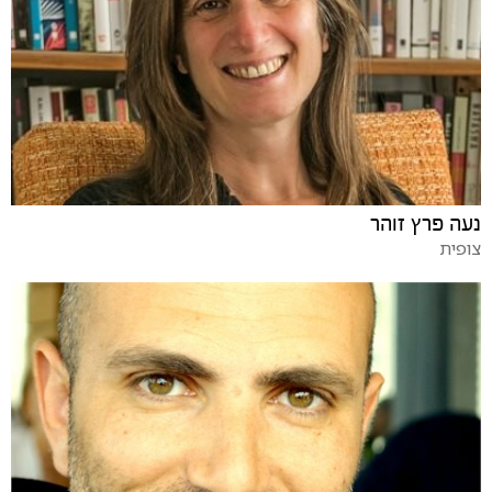
נעה פרץ זוהר
צופית