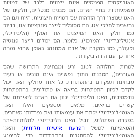
האובייקטים הפנימיים אינם ייצוגים בלבד של דמויות
משמעותיות בחיי האדם. הם מבנים מנטליים, חלקים של
האגו שנוצרו דרך הזדהות עם דמויות חיצוניות. היות וגם הם
נחשבים לחלקי אגו, הם מסוגלים לייצר פונקציות אגו, בדיוק
כמו חלקי האגו המייצגים את הסלף (הליבידינלי,
אנטיליבידינלי והמרכזי). כלומר, הם יכולים לייצר פנזטיה
ופעולה, כמו במקרה של אדם שמתנהג באופן שהוא מזהה
אחר כך עם הורה ביקורתי.
למרות החלוקה לטוב ורע (מבחינת התחושה שהם
מעוררים), המבנים התוך נפשיים אינם טובים או רעים
מבחינת תפקידם בהתפתחות. כל אחד מחלקי האגו יכול
לקדם לכיוון התפתחות בריאה או פתולוגית. בהתפתחות
נורמטיבית, האגו הליבידינלי יכוון את האדם ליצירתם של
קשרים בריאים, מלאים ומספקים ואילו האגו
האנטי-ליבידינלי יפתח את עצמאותו ואת נפרדותו מאחרים.
במקרה הפתולוגי, יוביל האגו הליבידינלי לתלותיות-יתר
(המאפיינת למשל
הפרעת אישיות תלותית
) והאגו
האנטי-ליבידינלי להסתגרות והתבודדות כדי להימנע