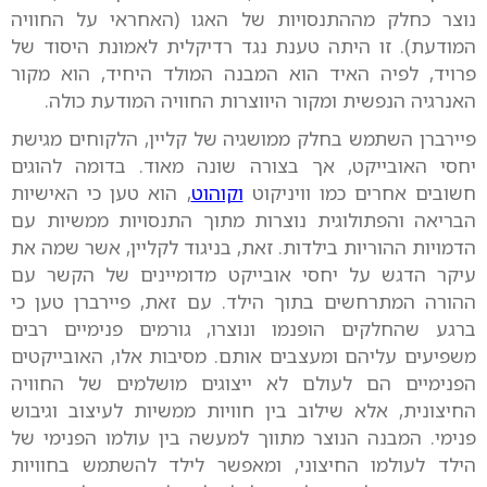
נוצר כחלק מההתנסויות של האגו (האחראי על החוויה
המודעת). זו היתה טענת נגד רדיקלית לאמונת היסוד של
פרויד, לפיה האיד הוא המבנה המולד היחיד, הוא מקור
האנרגיה הנפשית ומקור היווצרות החוויה המודעת כולה.
פיירברן השתמש בחלק ממושגיה של קליין, הלקוחים מגישת
יחסי האובייקט, אך בצורה שונה מאוד. בדומה להוגים
חשובים אחרים כמו וויניקוט
וקוהוט
, הוא טען כי האישיות
הבריאה והפתולוגית נוצרות מתוך התנסויות ממשיות עם
הדמויות ההוריות בילדות. זאת, בניגוד לקליין, אשר שמה את
עיקר הדגש על יחסי אובייקט מדומיינים של הקשר עם
ההורה המתרחשים בתוך הילד. עם זאת, פיירברן טען כי
ברגע שהחלקים הופנמו ונוצרו, גורמים פנימיים רבים
משפיעים עליהם ומעצבים אותם. מסיבות אלו, האובייקטים
הפנימיים הם לעולם לא ייצוגים מושלמים של החוויה
החיצונית, אלא שילוב בין חוויות ממשיות לעיצוב וגיבוש
פנימי. המבנה הנוצר מתווך למעשה בין עולמו הפנימי של
הילד לעולמו החיצוני, ומאפשר לילד להשתמש בחוויות