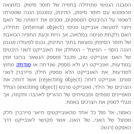
המבנה הנפשי מתחילה בחוויה של חוסר סיפוק. כתוצאה
מהמפגש עם חוסר סיפוק, התינוק, כמנגנון הגנה שמטרתו
לשמור על ההיבטים המספקים, מפנים את דמותה של האם
ויוצר למעשה אובייקט פנימי (internal object). תחילה,
האם נלקחת פנימה במלואה, אך היות וכעת החוויה הכואבת
של חוסר הסיפוק נמצאת בתוך התינוק, נכנס לפעולה מנגנון
הגנה נוסף – הפיצול – המחלק את האובייקט לשני היבטים
של האם: אובייקט טוב, מקבל ומספק הנשאר ברובו זמין
במודעות, ואובייקט רע ולא מספק שנדחה או
מודחק
מחוץ
למודעות. את האובייקט הלא מספק חילק פיירברן לשני
סוגים: אובייקט דוחה (rejecting object) אשר דוחה את
הצרכים של הילד, ואובייקט מרגש (exciting object) הכולל
מאפיינים מפתים ומבטיחים של ההורים לאהבה ותקווה, אך
מבלי לספק את הצרכים באמת.
כאמור, אל מול כל אחד מהאובייקטים תיאר פיירברן חלק
מפוצל של האני, של האגו, אשר מקושר לאובייקט דרך
האפקט (רגש):