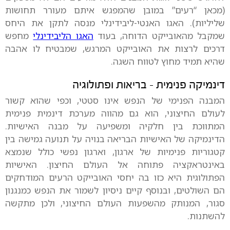
(מכאן “רעים” במובן שהמפגש איתם מעורר תחושות
שליליות). האגו האנטי-ליבידינלי מנסה לתקן את היחס
שמקבל מהאובייקט הדוחה, בעוד
האגו הליבידינלי
מחפש
דרכים לרצות את האובייקט המרגש, שמבטיח לו אהבה
שהיא תמיד מחוץ לטווח השגה.
דינמיקה פנימית - בריאות ופתולוגיה
המבנה הפנימי של הנפש אינו סטטי, וכפי שהוא קשור
לעולם החיצוני, הוא גם מהווה מערכת דינמית פנימית
המתווכת בין חלקיה ומשפיעה על מבנה האישיות.
הדינמיקה של האישיות הבריאה בנויה על תנועה גמישה בין
קטגוריות פנימיות של ארגון, וארגון נפשי כולל שנמצא
באינטראקציה פתוחה אל העולם החיצון. האישיות
הפתולוגית היא כזו בה יחסי האובייקט הרעים המודחקים
הם השולטים, ובנוסף קיים ניסיון לשמור את הנפש כמנגנון
סגור, המנותק מהשפעות העולם החיצוני, ולכן מתקשה
להשתנות.