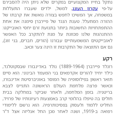
נתקל בחייו המקצועיים במקרים שלא ניתן היה להסבירם
על-פי
עקרון העונג
, למשל, ילדים שעברו התעללות
במשפחה, אך המשיכו לחפש בצורה נואשת את קרבתו של
ההורה המתעלל. טענת הנגד של פיירברן סימנה את אחת
ההתפתחויות החשובות ביותר בתנועת זרם יחסי האובייקט:
ההתנהגות שלנו מכוונת על מנת להתקרב ככל האפשר
לאובייקטים המשמעותיים עבורנו (הורים, חברים, בני זוג),
גם אם התוצאה של התקרבות זו הינה צער וכאב.
רקע
רונלד פיירברן (1889-1964) נולד באדינבורו שבסקוטלנד,
כילד יחיד להורים אקדמאים בני המעמד הבינוני. הוא סיים
תואר ראשון בפילוסופיה של המוסר באוניברסיטת אדינבורו,
וכאשר פרצה מלחמת העולם הראשונה התגייס לצבא
בריטניה. בזמן המלחמה, ולאחר שביקר במחלקה בבית
חולים בה טיפלו בהלומי קרב באמצעות רעיונותיו של פרויד,
החליט ללמוד ולעסוק בפסיכותרפיה. הוא נרשם ללימודי
רפואה ב-1919, ושנה לאחר מכן החל אנליזה אצל ד”ר