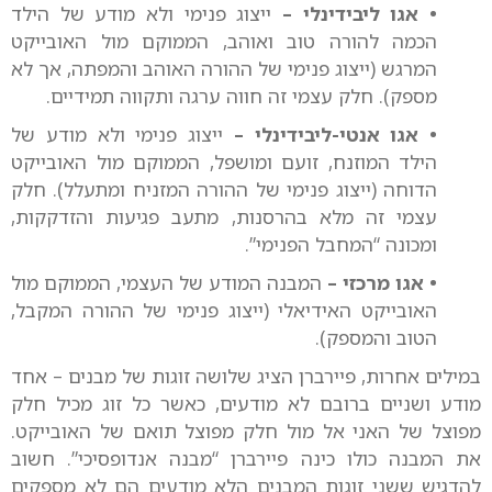
• אגו ליבידינלי –
ייצוג פנימי ולא מודע של הילד
הכמה להורה טוב ואוהב, הממוקם מול האובייקט
המרגש (ייצוג פנימי של ההורה האוהב והמפתה, אך לא
מספק). חלק עצמי זה חווה ערגה ותקווה תמידיים.
• אגו אנטי-ליבידינלי –
ייצוג פנימי ולא מודע של
הילד המוזנח, זועם ומושפל, הממוקם מול האובייקט
הדוחה (ייצוג פנימי של ההורה המזניח ומתעלל). חלק
עצמי זה מלא בהרסנות, מתעב פגיעות והזדקקות,
ומכונה “המחבל הפנימי”.
• אגו מרכזי –
המבנה המודע של העצמי, הממוקם מול
האובייקט האידיאלי (ייצוג פנימי של ההורה המקבל,
הטוב והמספק).
במילים אחרות, פיירברן הציג שלושה זוגות של מבנים – אחד
מודע ושניים ברובם לא מודעים, כאשר כל זוג מכיל חלק
מפוצל של האני אל מול חלק מפוצל תואם של האובייקט.
את המבנה כולו כינה פיירברן “מבנה אנדופסיכי”. חשוב
להדגיש ששני זוגות המבנים הלא מודעים הם לא מספקים