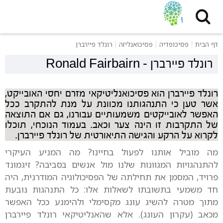
דף הבית
פסיכופדיה
פסיכואנליזה
רונלד פיירברן
רונלד פיירברן
-
Ronald Fairbairn
רונלד פיירברן הוא פסיכואנליטיקאי מזרם יחסי האובייקט,
אשר טען כי התנהגותנו מכוונת על מנת להתקרב ככל
האפשר לאובייקטים משמעותיים עבורנו, גם אם התוצאה
של התקרבות זו הינה צער וכאב. בעמוד הנוכחי, תוכלו
לקרוא על הרקע והגישה התיאורטית של רונלד פיירברן.
מה מוביל אותנו לפעול בחיינו? מה המניע העיקרי
להתנהגויות המגוונות שלנו מול אנשים בסביבה? זיגמונד
פרויד, המסמן את תחילתה של הפסיכולוגיה המודרנית, היה
חד משמעי בתשובתו לשאלות אלו: כל התנהגות נובעת
מתוך מטרה להשיג עונג מקסימלי ולהימנע ככל האפשר
מכאב (עקרון העונג). אלא שהאנליטיקאי רונלד פיירברן