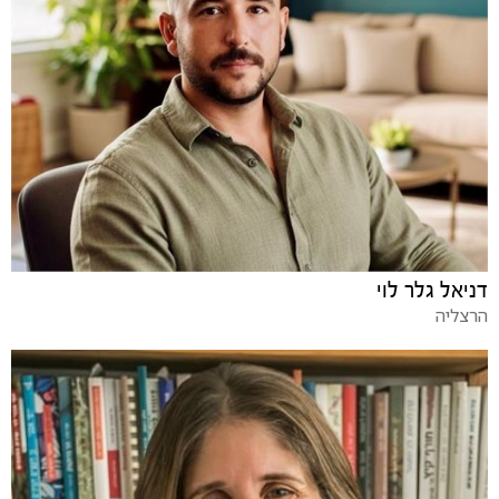
דניאל גלר לוי
הרצליה