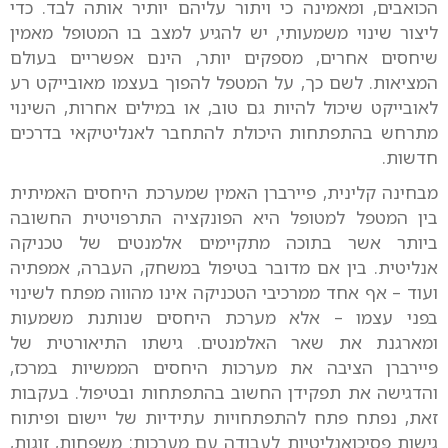
הכואבים, ומאמינה כי ויתור עליהם יותיר אותה לבד. כדי
ליצור שינוי משמעותי, יש להגיע למצב בו המטופל מאמין
שיחסים אחרים, מספקים יותר, הינם אפשריים בעולם
המציאות. לשם כך, על המטפל להפוך בעצמו מאובייקט רע
לאובייקט שיכול להיות גם טוב, או במילים אחרות, השינוי
מתרחש בהתפתחות היכולת להתחבר לאנליטיקאי בדרכים
חדשות.
מבחינה קלינית, פיירברן האמין שמערכת היחסים האמיתית
בין המטפל למטופל היא הפונקציה התרפויטית החשובה
ביותר אשר בתוכה מתקיימים אלמנטים של טכניקה
אנליטית. בין אם מדובר בטיפול במשחק, העברה, אמפתיה
ועוד – אף אחד ממרכיבי הטכניקה אינו מהווה מפתח לשינוי
בפני עצמו – אלא מערכת היחסים שנותנת משמעות
ומארגנת את שאר האלמנטים. גישתו התיאורטית של
פיירברן הציבה את מערכות היחסים הממשיות במרכז,
והדגישה את תפקידן החשוב בהתפתחות ובטיפול. בעקבות
זאת, נפתח פתח להתפתחויות עתידיות של יישום ופיתוח
גישות פסיכואנליטיות לעבודה עם מערכות: משפחות, זוגות,