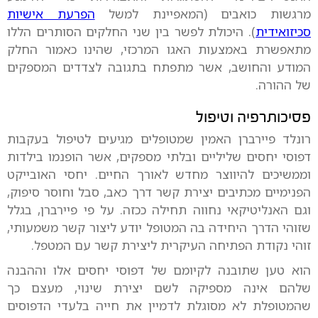
מרגשות כואבים (המאפיינת למשל
הפרעת אישיות
סכיזואידית
). היכולת לפשר בין שני החלקים הסותרים הללו
מתאפשרת באמצעות האגו המרכזי, שהינו כאמור החלק
המודע והחושב, אשר מתפתח בתגובה לצדדים המספקים
של ההורה.
פסיכותרפיה וטיפול
רונלד פיירברן האמין שמטופלים מגיעים לטיפול בעקבות
דפוסי יחסים שליליים ובלתי מספקים, אשר הופנמו בילדות
וממשיכים להיווצר מחדש לאורך החיים. יחסי האובייקט
הפנימיים מכתיבים יצירת קשר דרך כאב, סבל וחוסר סיפוק,
וגם האנליטיקאי נחווה תחילה ככזה. על פי פיירברן, בגלל
שזוהי הדרך היחידה בה המטופל יודע ליצור קשר משמעותי,
זוהי נקודת הפתיחה העיקרית ליצירת קשר עם המטפל.
הוא טען שתובנה לקיומם של דפוסי יחסים אלו וההבנה
שלהם אינה מספיקה לשם יצירת שינוי, מעצם כך
שהמטופלת לא מסוגלת לדמיין את חייה בלעדי הדפוסים