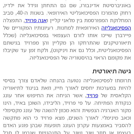
באוניברסיטת אדינבורו, שם גם התחתן וגידל את ילדיו,
רחוק מהמרכז הפסיכואנליטי האירופאי. בשנות ה-40, סביב
המחלוקת המפורסמת בין מלאני קליין ו
אנה פרויד
, התפצלה
הפסיכואנליזה
האירופאית למחנות. רעיונותיו המקוריים של
פיירברן שייכו אותו לזרם העצמאי בפסיכואנליזה (שכלל
תיאורטיקנים שהתרחקו הן מקליין והן מפרויד בגישתם
הפסיכואנליטית, וכלל גם את ויניקוט), ולקח זמן עד שקיבלו
את מקומם הראוי בהיסטוריה של הפסיכואנליזה.
גישה תיאורטית
תרומתו לפסיכואנליזה נטועה בהנחה שלאדם צורך בסיסי
להיות במערכות יחסים לאורך חייו, וזאת בניגוד לתיאוריה
הקלאסית של
פרויד
, אשר הניחה את החיפוש אחר עונג
כנקודת הפתיחה. על פי פרויד, הליבידו, השוכן באיד, הינו
מקור האנרגיה הנפשית והוא מכוון להשגה של עונג מקסימלי
וכאב מינימלי. לאורך השנים, מצא פרויד כי הוא מתקשה
להסביר באמצעות עקרון העונג תופעות שבהן פוגע האדם
בעצמו או חוזר שוב ושוב על התנהגויות שגרמו לו סבל