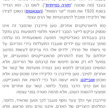
בעבר (מה שכונה “
חזרה כפייתית
”). לשם כך, הוא הגדיר
בשנת 1920 את מונח “יצר המוות” (
הטנאטוס
) כשוכן לצידו
של הליבידו ומוביל להתנהגויות של הרס עצמי.
כמו תיאורטיקנים אחרים, טען פיירברן שהסבר זה אינו
מספק וביקש לייצר הסבר דינאמי חלופי לתופעות בהן נתקל
בהן בעבודתו כאנליטיקאי. תופעה משמעותית כזו עלתה
מתוך עבודתו עם ילדים שעברו התעללות בידי הוריהם. על
פי גישתו של פרויד, ילדים אלו היו צריכים לעשות כמיטב
יכולתם על מנת להתרחק מהאובייקטים הפוגעניים, אך
בפועל לא רק שהם חיפשו את קרבתם של הוריהם, אלא
המשיכו כמבוגרים לחפש כאב כצורה מועדפת של קשר אל
אחרים. לפיכך, טען פיירברן כי הליבידו אינו מוכוון-עונג אלא
מוכוון-
אובייקט
, והוא יעשה הכל כדי להשיג את האובייקט,
גם אם כרוך הדבר בסבל. כלומר, קשר עם אחרים אינו
אמצעי להשגת העונג, אלא מהווה מטרה בפני עצמה.
פיירברן אף הלך צעד נוסף מעבר לכך וטען שהאיד, כלומר,
החלקים היצריים של האדם, איננו גורם נתון מראש, אלא