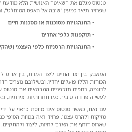
טנטוס מגלם את השאיפה האנושית הלא מודעת לח
שפרויד תיאר כמעין "שיבה אל האפס המוחלט", והוא
• התנהגויות מסוכנות או מסכנות חיים
• תוקפנות כלפי אחרים
• התנהגויות הרסניות כלפי העצמי (שהקי
המאבק בין יצר החיים ליצר המוות, בין ארוס לט
הכוחות הללו פועלים יחדיו, ובשילובם נוצרים ה
לדוגמה, דחפים תוקפניים המבטאים את טנטוס עש
לעשייה פרודוקטיבית כמו תחרותיות יצירתית, וב
עם זאת, כאשר טנטוס אינו מווסת כראוי על ידי 
מזיקות ולהרס עצמי. פרויד ראה במוות הסופי כנ
שארוס דוחף את האדם לחיות, ליצור ולהתקיים,