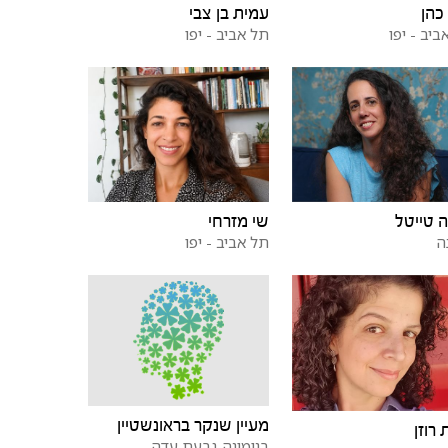
כהן
עמית בן צבי
ביב - יפו
תל אביב - יפו
 טייטל
שי מזרחי
ה
תל אביב - יפו
מעיין שנקר בראונשטיין
 רוזן
בנימינה-גבעת עדה