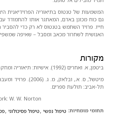
תמיד מובילים אל סופם.
המשמעות של טנטוס בתיאוריה הפרוידיאנית היא 
גם כוח מכונן באדם, המאתגר אותו להתמודד עם
חייו. פרויד השתמש בטנטוס לא רק כדי להסביר 
האנושית לשחרור מכאב ומסבל – שאיפה שמשפיע
מקורות
ביטמן, א. ואחרים (1992). אישיות: תיאוריה ומחקר. תל-אביב: האוניברסיטה הפתוחה.
מיטשל, ס. א., ובלאק,
תל-אביב: תולעת ספרים.
ork: W. W. Norton
תחומי מומחיות:
טיפול נפשי
,
טיפול פסיכולוגי
,
פס