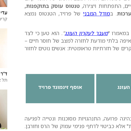
ים, התפתחות ויצירה,
טנטוס עוסק בתוקפנות,
עדי 
ערכות
. ב
מודל המבני
של פרויד, הטנטוס נמצא
קרית
מעבר לעקרון העונג
"
. הוא טען כי לצד
איפה בלתי מודעת לחזרה למצב של חוסר חיים –
קרים של חזרתיות טראומטית: אנשים נוטים לחזור
ד"ר 
תל א
העונג
אוסף זיגמונד פרויד
היגה פרועה, התנהגויות מסוכנות ונטייה לפגיעה
" אלא כביטוי לדחף פנימי עמוק של הרס וחורבן.