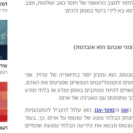
זור למצב הראשוני של חוסר כאב ושלמות, מצב
דנה 
 בא לידי ביטוי במגוון דרכים:
תל א
צוני שבהם הוא אובדנות)
שירה
רעננ
נטוס, הוא עקרון יסוד בתיאוריה של פרויד. שני
דחפים והקונפליקטים הנפשיים שמניעים את האדם.
ויים להיות מנותבים באופן מודע או בלתי מודע
כך מתמזגים עם האנרגיה של ארוס.
ה
אגו
וה
סופר-אגו
, הוא עלול להוביל להתנהגויות
יצחון הבלתי נמנע של טנטוס על ארוס. כך, בעוד
 טנטוס מבטא את הידיעה הבלתי נמנעת שהחיים
רעות