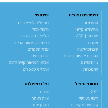
חיפושים נפוצים
שימושי
פסיכולוג
מטפלים לפי אזורים
פסיכולוג קליני
טיפול מוזל
אוטיזם | ASD
קליניקות להשכרה
אספרגר
טיפול בהפרעות אכילה
פיברומיאלגיה
מדור הספרים
הפרעת אישיות גבולית
לוח דרושים
מיינדפולנס
אבחון הפרעות קשב וריכוז
התמכרות
אינדקס מטפלים
תחומי טיפול
על בטיפולנט
CBT
אודות
ריפוי בעיסוק
צוות האתר
קלינאות תקשורת
תקנון אתר