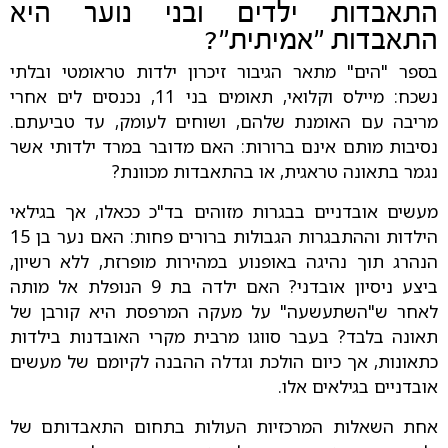
התאבדות ילדים ובני נוער היא
התאבדות "אמיתית"?
בספר "הים" מתאר הגיבור זיכרון ילדות טראומטי ובלתי
נשכח: מיילס וקלואי, תאומים בני 11, נכנסים לים אחרי
מריבה עם האומנת שלהם, ושוחים לעומק, עד טביעתם.
נסיבות מותם אינם ברורות: האם מדובר במרד ילדותי אשר
נגמר בתאונה טראגית, או בהתאבדות מכוונת?
מעשים אובדניים בבגרות מזוהים בד"כ ככאלו, אך בגילאי
הילדות וההתבגרות הגבולות ברורים פחות: האם נער בן 15
הנהרג תוך נהיגה באופנוע במהירות מופרזת, ללא רשיון,
ביצע ניסיון אובדני? האם ילדה בת 9 הנופלת אל מותה
לאחר ש"השתעשעה" על מעקה המרפסת היא קורבן של
תאונה בלבד? בעבר סווגו מרבית מקרי האובדנות בילדות
כתאונות, אך כיום הולכת וגדלה ההבנה לקיומם של מעשים
אובדניים בגילאים אלו.
אחת השאלות המרכזיות העולות בתחום התאבדותם של