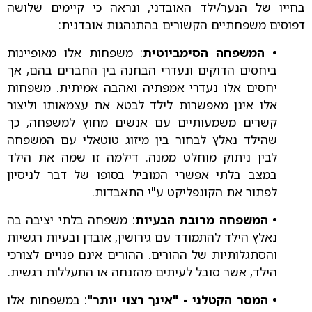
בחייו של הנער/ילד האובדני, ונראה כי קיימים שלושה
דפוסים משפחתיים הקשורים בהתנהגות אובדנית:
• המשפחה הסימביוטית
: משפחות אלו מאופיינות
ביחסים הדוקים ונעדרי הבחנה בין החברים בהם, אך
יחסים אלו נעדרי אמפתיה ואהבה אמיתית. משפחות
אלו אינן מאפשרות לילד לבטא את עצמאותו וליצור
קשרים משמעותיים עם אנשים מחוץ למשפחה, כך
שהילד נאלץ לבחור בין מיזוג טוטאלי עם המשפחה
לבין ניתוק מוחלט ממנה. דילמה זו שמה את הילד
במצב בלתי אפשרי המוביל בסופו של דבר לניסיון
לפתור את הקונפליקט ע"י התאבדות.
• המשפחה מרובת הבעיות
: משפחה בלתי יציבה בה
נאלץ הילד להתמודד עם גירושין, אובדן ובעיות רגשיות
והסתגלותיות של ההורים. ההורים אינם פנויים לצורכי
הילד, אשר סובל לעיתים מהזנחה או התעללות רגשית.
• המסר הקטלני - "אינך רצוי יותר"
: במשפחות אלו