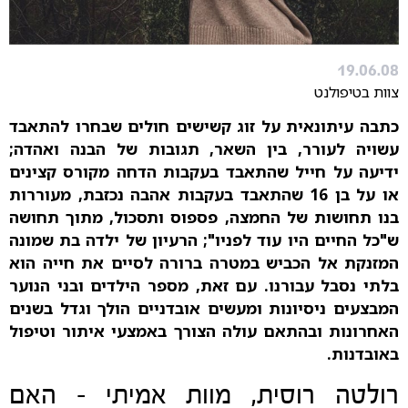
19.06.08
צוות בטיפולנט
כתבה עיתונאית על זוג קשישים חולים שבחרו להתאבד
עשויה לעורר, בין השאר, תגובות של הבנה ואהדה;
ידיעה על חייל שהתאבד בעקבות הדחה מקורס קצינים
או על בן 16 שהתאבד בעקבות אהבה נכזבת, מעוררות
בנו תחושות של החמצה, פספוס ותסכול, מתוך תחושה
ש"כל החיים היו עוד לפניו"; הרעיון של ילדה בת שמונה
המזנקת אל הכביש במטרה ברורה לסיים את חייה הוא
בלתי נסבל עבורנו. עם זאת, מספר הילדים ובני הנוער
המבצעים ניסיונות ומעשים אובדניים הולך וגדל בשנים
האחרונות ובהתאם עולה הצורך באמצעי איתור וטיפול
באובדנות.
רולטה רוסית, מוות אמיתי - האם