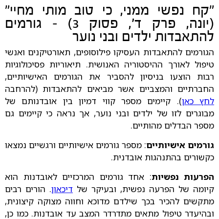
"קח נפשי ממני, כי טוב מותי מחיי"
(יונה, פרק ד', פסוק 3) - גורמים
להתאבדות ילדים ובני נוער
הגורמים להתאבדות העסיקו פילוסופים, תאורטיקנים ואנשי
טיפול לאורך ההיסטוריה האנושית. תיאוריות פסיכולוגיות
רבות הוצעו בניסיון להסביר את הגורמים האישיותיים,
החברתיים והמצביים אשר מביאים להתאבדות (להרחבה
לחץ כאן
). קיימים מספר קווי דמיון בין אובדנותם של
מבוגרים לזו של ילדים ובני נוער, אך נראה כי קיימים גם
מספר הבדלים מהותיים.
גורמים אישיותיים
: מספר גורמים אישיותיים ורגשיים נמצאו
כקשורים בהתנהגות אובדנית.
הפרעות נפשיות
: אחד גורמים המרכזיים לאובדנות הוא
קיומה של הפרעה נפשית, ובעיקר של
דיכאון
. הורים רבים
מתקשים להכיר בכך שילדם מדוכא וחווה מצוקה קיצונית,
ובהיעדר טיפול מתאים מתדרדר המצב עד אובדנות. כמו כן,