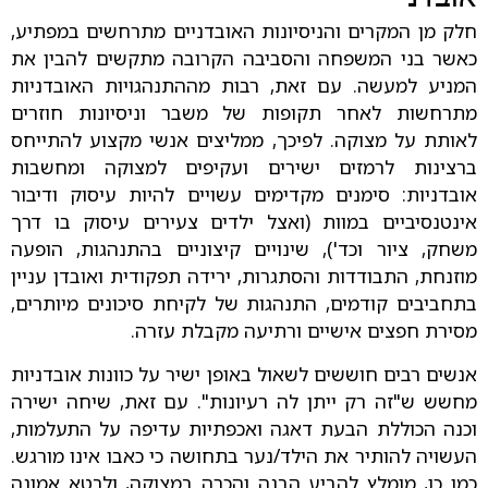
חלק מן המקרים והניסיונות האובדניים מתרחשים במפתיע,
כאשר בני המשפחה והסביבה הקרובה מתקשים להבין את
המניע למעשה. עם זאת, רבות מההתנהגויות האובדניות
מתרחשות לאחר תקופות של משבר וניסיונות חוזרים
לאותת על מצוקה. לפיכך, ממליצים אנשי מקצוע להתייחס
ברצינות לרמזים ישירים ועקיפים למצוקה ומחשבות
אובדניות: סימנים מקדימים עשויים להיות עיסוק ודיבור
אינטנסיביים במוות (ואצל ילדים צעירים עיסוק בו דרך
משחק, ציור וכד'), שינויים קיצוניים בהתנהגות, הופעה
מוזנחת, התבודדות והסתגרות, ירידה תפקודית ואובדן עניין
בתחביבים קודמים, התנהגות של לקיחת סיכונים מיותרים,
מסירת חפצים אישיים ורתיעה מקבלת עזרה.
אנשים רבים חוששים לשאול באופן ישיר על כוונות אובדניות
מחשש ש"זה רק ייתן לה רעיונות". עם זאת, שיחה ישירה
וכנה הכוללת הבעת דאגה ואכפתיות עדיפה על התעלמות,
העשויה להותיר את הילד/נער בתחושה כי כאבו אינו מורגש.
כמו כן, מומלץ להביע הבנה והכרה במצוקה, ולבטא אמונה