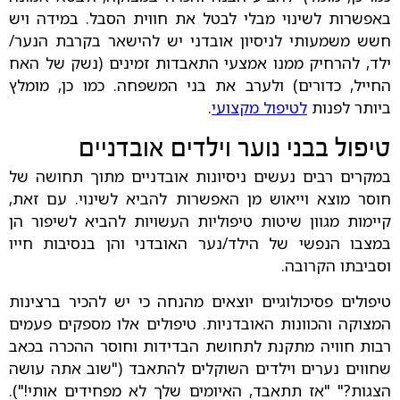
באפשרות לשינוי מבלי לבטל את חווית הסבל. במידה ויש
חשש משמעותי לניסיון אובדני יש להישאר בקרבת הנער/
ילד, להרחיק ממנו אמצעי התאבדות זמינים (נשק של האח
החייל, כדורים) ולערב את בני המשפחה. כמו כן, מומלץ
ביותר לפנות
לטיפול מקצועי
.
טיפול בבני נוער וילדים אובדניים
במקרים רבים נעשים ניסיונות אובדניים מתוך תחושה של
חוסר מוצא וייאוש מן האפשרות להביא לשינוי. עם זאת,
קיימות מגוון שיטות טיפוליות העשויות להביא לשיפור הן
במצבו הנפשי של הילד/נער האובדני והן בנסיבות חייו
וסביבתו הקרובה.
טיפולים פסיכולוגיים יוצאים מהנחה כי יש להכיר ברצינות
המצוקה והכוונות האובדניות. טיפולים אלו מספקים פעמים
רבות חוויה מתקנת לתחושת הבדידות וחוסר ההכרה בכאב
שחווים נערים וילדים השוקלים להתאבד ("שוב אתה עושה
הצגות?" "אז תתאבד, האיומים שלך לא מפחידים אותי!").