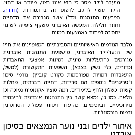
מועבר לילד מסר כי הוא אינו רצוי, מיותר או דחוי.
הילד עשוי להגיב לדפוס זה בהתמרדות (
חרדה
,
הפרעות התנהגות וכד') אשר מגבירה את הדחייה
וחוזר חלילה. המעשה האובדני משקף ציפייה לשינוי
יחס זה לפחות באמצעות המוות.
מלבד הגורמים האישיותיים והסביבתיים המאפיינים את חייו
של הנער/ילד האובדני, מושפעת התנהגות אובדנית
מגורמים כהתעללות מינית, זמינות אמצעי התאבדות
(כדורים, כלי נשק בצבא), השפעות התקשורת (למשל,
התאבדות דמויות מפורסמות כקורט קוביין). גורמי סיכון
ו"טריגרים" נוספים הם פרידות, דחייה חברתית, מחלות
קשות, כשלון ולחץ בלימודים, רמה סוציו אקונומית נמוכה וכן
הלאה. כמו כן, נמצא קשר בין התנהגות אובדנית להיבטים
נוירוכימיים וביוכימיים, כהיעדר ויסות פעולת הסרוטונין
ורמות הורמונליות.
איתור ילדים ובני נוער הנמצאים בסיכון
אובדני