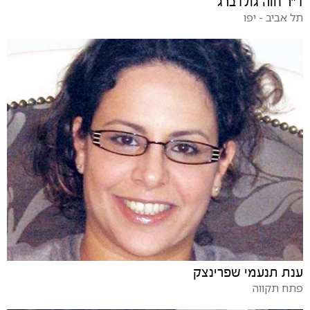
ד"ר חוה גולדברג
תל אביב - יפו
ענת תנעמי שפרינצק
פתח תקווה