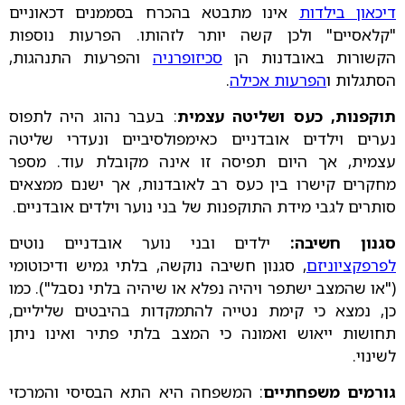
דיכאון בילדות
אינו מתבטא בהכרח בסממנים דכאוניים
"קלאסיים" ולכן קשה יותר לזהותו. הפרעות נוספות
הקשורות באובדנות הן
סכיזופרניה
והפרעות התנהגות,
הסתגלות ו
הפרעות אכילה
.
תוקפנות, כעס ושליטה עצמית
: בעבר נהוג היה לתפוס
נערים וילדים אובדניים כאימפולסיביים ונעדרי שליטה
עצמית, אך היום תפיסה זו אינה מקובלת עוד. מספר
מחקרים קישרו בין כעס רב לאובדנות, אך ישנם ממצאים
סותרים לגבי מידת התוקפנות של בני נוער וילדים אובדניים.
סגנון חשיבה:
ילדים ובני נוער אובדניים נוטים
לפרפקציוניזם
, סגנון חשיבה נוקשה, בלתי גמיש ודיכוטומי
("או שהמצב ישתפר ויהיה נפלא או שיהיה בלתי נסבל"). כמו
כן, נמצא כי קימת נטייה להתמקדות בהיבטים שליליים,
תחושות ייאוש ואמונה כי המצב בלתי פתיר ואינו ניתן
לשינוי.
גורמים משפחתיים
: המשפחה היא התא הבסיסי והמרכזי