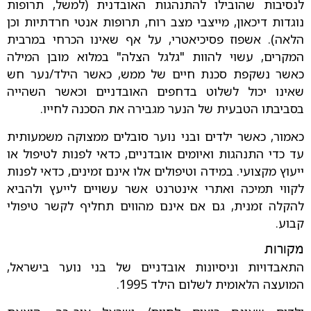
לנסיבות שהובילו להתנהגות האובדנית (למשל, תרופות
נוגדות דיכאון, מייצבי מצב רוח, תרופות אנטי חרדתיות וכן
הלאה). אשפוז פסיכיאטרי, על אף שאינו הכרחי במרבית
המקרים, עשוי להוות "גלגל הצלה" במלוא מובן המילה
כאשר נשקפת סכנת חיים של ממש, כאשר הילד/נער חש
שאינו יכול לשלוט בדחפים האובדניים וכאשר השהייה
בסביבתו הטבעית של הנער מגבירה את הסכנה לחייו.
כאמור, כאשר ילדים ובני נוער סובלים ממצוקה משמעותית
עד כדי התנהגות ואיומים אובדניים, כדאי לפנות לטיפול או
ייעוץ מקצועי. במידה וטיפולים אלו אינם זמינים, כדאי לפנות
לקווי תמיכה ואתרי אינטרנט אשר עשויים לייעץ ולהביא
להקלה זמנית, גם אם אינם מהווים תחליף לקשר טיפולי
קבוע.
מקורות
התאבדויות וניסיונות אובדניים של בני נוער בישראל,
המועצה הלאומית לשלום הילד 1995.