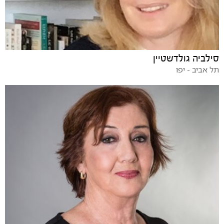
סילביה גולדשטיין
תל אביב - יפו