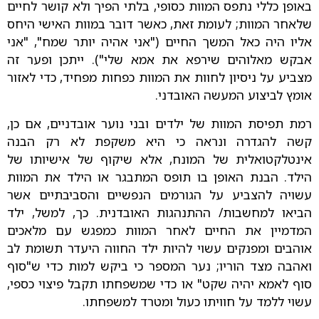
באופן כללי נתפס המוות כסופי, בלתי הפיך ולא קושר לחיים
שלאחר המוות; לעומת זאת, כאשר דובר במוות האישי היחס
אליו היה כאל המשך החיים ("אני אהיה יותר שמח", "אני
אבקש מאלוהים שירפא את אמא שלי"). ייתכן ופער זה
מצביע על ניסיון לחוות את המוות כפחות מפחיד, כדי לאזור
אומץ לביצוע המעשה האובדני.
רמת תפיסת המוות של ילדים ובני נוער אובדניים, אם כן,
קשה להגדרה ונראה כי היא משקפת לא רק הבנה
אינטלקטואלית של המונח, אלא שיקוף של אישיותו של
הילד. הבנת האופן בו תופס המתבגר או הילד את המוות
עשויה להצביע על הגורמים הנפשיים והסביבתיים אשר
הביאו למחשבות/ ההתנהגות האובדנית. כך, למשל, ילד
המדמיין את החיים לאחר המוות כמפגש עם מלאכים
אוהבים ומפנקים עשוי להיות ילד החווה היעדר תשומת לב
ואהבה מצד הוריו; נער המספר כי ביקש למות כדי ש"סוף
סוף לאמא יהיה שקט" או כדי שמשפחתו תקבל פיצוי כספי,
עשוי ללמד על חוויתו כעול ומטרד למשפחתו.