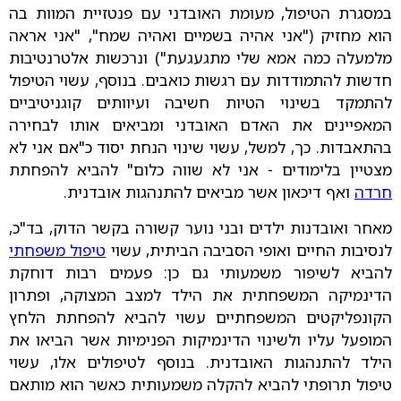
במסגרת הטיפול, מעומת האובדני עם פנטזיית המוות בה
הוא מחזיק ("אני אהיה בשמיים ואהיה שמח", "אני אראה
מלמעלה כמה אמא שלי מתגעגעת") ונרכשות אלטרנטיבות
חדשות להתמודדות עם רגשות כואבים. בנוסף, עשוי הטיפול
להתמקד בשינוי הטיות חשיבה ועיוותים קוגניטיביים
המאפיינים את האדם האובדני ומביאים אותו לבחירה
בהתאבדות. כך, למשל, עשוי שינוי הנחת יסוד כ"אם אני לא
מצטיין בלימודים - אני לא שווה כלום" להביא להפחתת
חרדה
ואף דיכאון אשר מביאים להתנהגות אובדנית.
מאחר ואובדנות ילדים ובני נוער קשורה בקשר הדוק, בד"כ,
לנסיבות החיים ואופי הסביבה הביתית, עשוי
טיפול משפחתי
להביא לשיפור משמעותי גם כן: פעמים רבות דוחקת
הדינמיקה המשפחתית את הילד למצב המצוקה, ופתרון
הקונפליקטים המשפחתיים עשוי להביא להפחתת הלחץ
המופעל עליו ולשינוי הדינמיקות הפנימיות אשר הביאו את
הילד להתנהגות האובדנית. בנוסף לטיפולים אלו, עשוי
טיפול תרופתי להביא להקלה משמעותית כאשר הוא מותאם